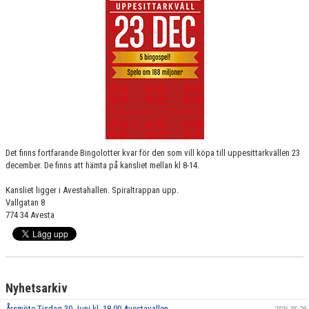
BILDGALLERI
DOKUMENT
LIVESTREAMA AVESTA BKS MATCHER
LÄNKAR
BEMANNING A-LAGET SÄSONGEN 25/26
Det finns fortfarande Bingolotter kvar för den som vill köpa till uppesittarkvällen 23
TEAM SPORTIA WEBSHOP FÖR ABK
december. De finns att hämta på kansliet mellan kl 8-14.
KÖP OCH SÄLJ
Kansliet ligger i Avestahallen. Spiraltrappan upp.
Vallgatan 8
774 34 Avesta
ABK SPONSORGOLF
Nyhetsarkiv
Årsmöte Tisdag 30 Juni kl. 18.00 Avestavallen