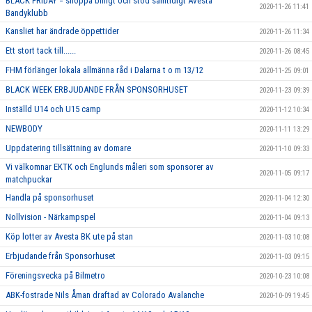
BLACK FRIDAY = shoppa billigt och stöd samtidigt Avesta
2020-11-26 11:41
Bandyklubb
Kansliet har ändrade öppettider
2020-11-26 11:34
Ett stort tack till......
2020-11-26 08:45
FHM förlänger lokala allmänna råd i Dalarna t o m 13/12
2020-11-25 09:01
BLACK WEEK ERBJUDANDE FRÅN SPONSORHUSET
2020-11-23 09:39
Inställd U14 och U15 camp
2020-11-12 10:34
NEWBODY
2020-11-11 13:29
Uppdatering tillsättning av domare
2020-11-10 09:33
Vi välkomnar EKTK och Englunds måleri som sponsorer av
2020-11-05 09:17
matchpuckar
Handla på sponsorhuset
2020-11-04 12:30
Nollvision - Närkampspel
2020-11-04 09:13
Köp lotter av Avesta BK ute på stan
2020-11-03 10:08
Erbjudande från Sponsorhuset
2020-11-03 09:15
Föreningsvecka på Bilmetro
2020-10-23 10:08
ABK-fostrade Nils Åman draftad av Colorado Avalanche
2020-10-09 19:45