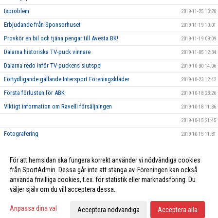
Isproblem
2019-11-25 13:20
Erbjudande från Sponsorhuset
2019-11-19 10:01
Provkör en bil och tjäna pengar till Avesta BK!
2019-11-19 09:09
Dalarna historiska TV-puck vinnare
2019-11-05 12:34
Dalarna redo inför TV-puckens slutspel
2019-10-30 14:06
Förtydligande gällande Intersport Föreningskläder
2019-10-23 12:42
Första förlusten för ABK
2019-10-18 23:26
Viktigt information om Ravelli försäljningen
2019-10-18 11:36
2019-10-15 21:45
Fotografering
2019-10-15 11:31
Ravelli
2019-10-15 11:17
För att hemsidan ska fungera korrekt använder vi nödvändiga cookies
Parkering Avestavallen
2019-10-14 09:32
från SportAdmin. Dessa går inte att stänga av. Föreningen kan också
använda frivilliga cookies, t.ex. för statistik eller marknadsföring. Du
väljer själv om du vill acceptera dessa.
Cookie-inställningar
Gå till Webbversion
Anpassa dina val
Acceptera nödvändiga
Acceptera alla