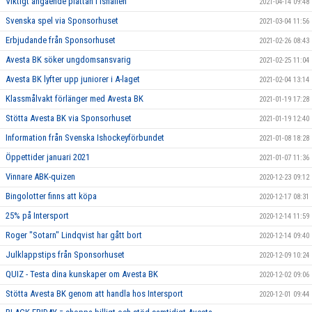
Viktigt angående plattan i ishallen
2021-04-14 09:48
Svenska spel via Sponsorhuset
2021-03-04 11:56
Erbjudande från Sponsorhuset
2021-02-26 08:43
Avesta BK söker ungdomsansvarig
2021-02-25 11:04
Avesta BK lyfter upp juniorer i A-laget
2021-02-04 13:14
Klassmålvakt förlänger med Avesta BK
2021-01-19 17:28
Stötta Avesta BK via Sponsorhuset
2021-01-19 12:40
Information från Svenska Ishockeyförbundet
2021-01-08 18:28
Öppettider januari 2021
2021-01-07 11:36
Vinnare ABK-quizen
2020-12-23 09:12
Bingolotter finns att köpa
2020-12-17 08:31
25% på Intersport
2020-12-14 11:59
Roger "Sotarn" Lindqvist har gått bort
2020-12-14 09:40
Julklappstips från Sponsorhuset
2020-12-09 10:24
QUIZ - Testa dina kunskaper om Avesta BK
2020-12-02 09:06
Stötta Avesta BK genom att handla hos Intersport
2020-12-01 09:44