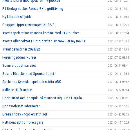
Avesta bidrar med spelare i TV-pucken
2021-08-19 10:21
På lördag spelas Avesta BK:s golftävling
2021-08-18 17:31
Ny köp och säljsida
2021-08-18 11:09
Grupper Uppstartscampen 21-22/8
2021-08-16 12:20
Avestaspelare har chansen komma med i TV-pucken
2021-08-10 10:54
Avestakillen Viktor Hurtig draftad av New Jersey Devils
2021-07-26 18:48
Träningsmatcher 2021/22
2021-07-26 11:06
Föreningsdomarkurser
2021-07-02 08:12
Sommaröppet kansliet
2021-06-24 08:41
Se alla fördelar med Sponsorhuset
2021-06-16 12:56
Spela hos Svenska spel och stötta ABK
2021-06-11 08:57
Kallelse till årsmöte
2021-05-27 09:14
Godhjärtad och ödmjuk, så minns vi Dig Juha Harjula
2021-05-12 08:51
Sponsorhuset informerar
2021-04-30 10:36
Green Friday - höjd ersättning!
2021-04-23 08:35
Nytt koncept för företagare
2021-04-15 10:29