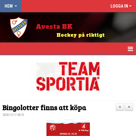
HEM
LOGGA IN
Avesta BK
Hockey på riktigt
HEM
NYHETER
OM KLUBBEN
KALENDER
Bingolotter finns att köpa
<
>
ABK BINGO
2020-12-17 08:31
KIOSK