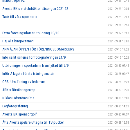
Matchtröjor #2
2021-09-29 10:42
Avesta BK:s matchdräkter säsongen 2021-22
2021-09-29 10:34
Tack till våra sponsorer
2021-09-29 10:13
2021-09-28 10:59
Extra föreningsdomarutbildning 10/10
2021-09-27 13:12
Hej alla bingovänner!
2021-09-21 13:00
ANMÄLAN ÖPPEN FÖR FÖRENINGSDOMARKURS
2021-09-13 11:28
Info samt schema för fotograferingen 21/9
2021-09-13 10:26
Utbildningen i sportadmin framflyttad till 9/9
2021-08-30 07:45
Inför A-lagets första träningsmatch
2021-08-28 09:47
OBS! Urstädning av ledarrum
2021-08-24 15:23
ABK:s försäsongcamp
2021-08-23 16:30
Niklas Lidströms Pris
2021-08-23 16:00
Lagfotografering
2021-08-23 14:20
Avesta BK sponsorgolf
2021-08-23 07:57
Åtta Avestaspelare uttagna till TV-pucken
2021-08-21 12:53