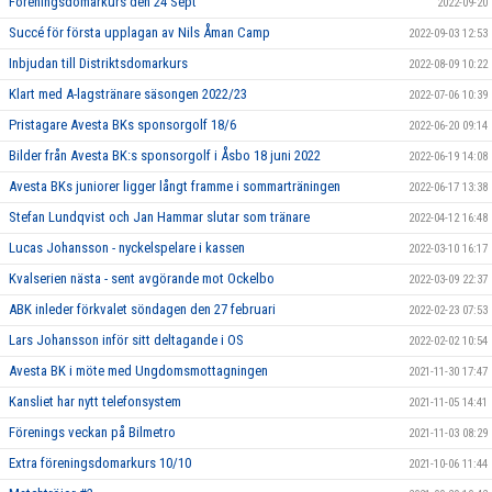
Föreningsdomarkurs den 24 Sept
2022-09-20
Succé för första upplagan av Nils Åman Camp
2022-09-03 12:53
Inbjudan till Distriktsdomarkurs
2022-08-09 10:22
Klart med A-lagstränare säsongen 2022/23
2022-07-06 10:39
Pristagare Avesta BKs sponsorgolf 18/6
2022-06-20 09:14
Bilder från Avesta BK:s sponsorgolf i Åsbo 18 juni 2022
2022-06-19 14:08
Avesta BKs juniorer ligger långt framme i sommarträningen
2022-06-17 13:38
Stefan Lundqvist och Jan Hammar slutar som tränare
2022-04-12 16:48
Lucas Johansson - nyckelspelare i kassen
2022-03-10 16:17
Kvalserien nästa - sent avgörande mot Ockelbo
2022-03-09 22:37
ABK inleder förkvalet söndagen den 27 februari
2022-02-23 07:53
Lars Johansson inför sitt deltagande i OS
2022-02-02 10:54
Avesta BK i möte med Ungdomsmottagningen
2021-11-30 17:47
Kansliet har nytt telefonsystem
2021-11-05 14:41
Förenings veckan på Bilmetro
2021-11-03 08:29
Extra föreningsdomarkurs 10/10
2021-10-06 11:44