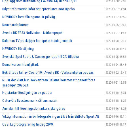
Upplägg domarutbildning i Avesta 14/10 och 15/10
2020-10-08 12:38
Biljettinformation inför seriepremiären mot Björbo
2020-10-07 14:24
NEWBODY beställningarna är på väg
2020-10-07 09:55
Kommande kurser
2020-10-05 10:48
Avesta BK FB33 Nollvision - Närkampspel
2020-10-01 11:48
Dalarnas TV-pucktjejer har spelat träningsmatch
2020-09-28 10:15
NEWBODY försäljning
2020-09-28 09:45
Svenska Spel Sport & Casino ger upp till 2% tillbaka
2020-09-25 08:55
Domarkursen framflyttad.
2020-09-24 08:48
Bekräftade fall av Covid-19 i Avesta BK - Verksamheten pausas
2020-09-22 15:42
Nu är det klart hur Hockeytrean Dalarna kommer att genomföras
2020-09-21 13:53
säsongen 2020-21.
Nu startar försäljningen av papper
2020-09-18 15:34
Östervåla livestreamar kvällens match
2020-09-18 11:29
Anmälan till föreningsdomarkurs ska göras
2020-09-16 11:23
Viktig Information inför fotograferingen 29/9 från Elitfoto Sport AB
2020-09-16 09:11
OBS! Lagfotografering tisdag 29/9!
2020-09-15 09:17