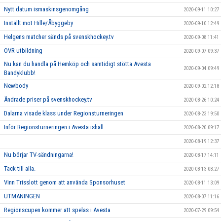
Nytt datum ismaskinsgenomgång
2020-09-11 10:27
Inställt mot Hille/Åbyggeby
2020-09-10 12:49
Helgens matcher sänds på svenskhockey.tv
2020-09-08 11:41
OVR utbildning
2020-09-07 09:37
Nu kan du handla på Hemköp och samtidigt stötta Avesta
2020-09-04 09:49
Bandyklubb!
Newbody
2020-09-02 12:18
Ändrade priser på svenskhockey.tv
2020-08-26 10:24
Dalarna visade klass under Regionsturneringen
2020-08-23 19:50
Inför Regionsturneringen i Avesta ishall.
2020-08-20 09:17
2020-08-19 12:37
Nu börjar TV-sändningarna!
2020-08-17 14:11
Tack till alla.
2020-08-13 08:27
Vinn Trisslott genom att använda Sponsorhuset
2020-08-11 13:09
UTMANINGEN
2020-08-07 11:16
Regionscupen kommer att spelas i Avesta
2020-07-29 09:54