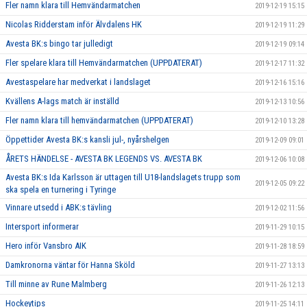
Fler namn klara till Hemvändarmatchen
2019-12-19 15:15
Nicolas Ridderstam inför Älvdalens HK
2019-12-19 11:29
Avesta BK:s bingo tar julledigt
2019-12-19 09:14
Fler spelare klara till Hemvändarmatchen (UPPDATERAT)
2019-12-17 11:32
Avestaspelare har medverkat i landslaget
2019-12-16 15:16
Kvällens A-lags match är inställd
2019-12-13 10:56
Fler namn klara till hemvändarmatchen (UPPDATERAT)
2019-12-10 13:28
Öppettider Avesta BK:s kansli jul-, nyårshelgen
2019-12-09 09:01
ÅRETS HÄNDELSE - AVESTA BK LEGENDS VS. AVESTA BK
2019-12-06 10:08
Avesta BK:s Ida Karlsson är uttagen till U18-landslagets trupp som
2019-12-05 09:22
ska spela en turnering i Tyringe
Vinnare utsedd i ABK:s tävling
2019-12-02 11:56
Intersport informerar
2019-11-29 10:15
Hero inför Vansbro AIK
2019-11-28 18:59
Damkronorna väntar för Hanna Sköld
2019-11-27 13:13
Till minne av Rune Malmberg
2019-11-26 12:13
Hockeytips
2019-11-25 14:11