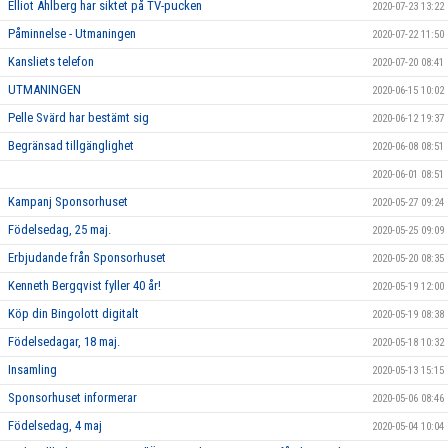
Elliot Ahlberg har siktet på TV-pucken
2020-07-23 13:22
Påminnelse - Utmaningen
2020-07-22 11:50
Kansliets telefon
2020-07-20 08:41
UTMANINGEN
2020-06-15 10:02
Pelle Svärd har bestämt sig
2020-06-12 19:37
Begränsad tillgänglighet
2020-06-08 08:51
2020-06-01 08:51
Kampanj Sponsorhuset
2020-05-27 09:24
Födelsedag, 25 maj.
2020-05-25 09:09
Erbjudande från Sponsorhuset
2020-05-20 08:35
Kenneth Bergqvist fyller 40 år!
2020-05-19 12:00
Köp din Bingolott digitalt
2020-05-19 08:38
Födelsedagar, 18 maj.
2020-05-18 10:32
Insamling
2020-05-13 15:15
Sponsorhuset informerar
2020-05-06 08:46
Födelsedag, 4 maj
2020-05-04 10:04