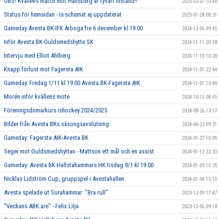
OBS! Kvällens match mot Hallsberg är tyvärr inställd!!
2025-02-07 10:40
Status för hemsidan - Is-schemat ej uppdaterat
2025-01-28 08:31
Gameday Avesta BK-IFK Arboga fre 6 december kl 19.00
2024-12-06 09:45
Inför Avesta BK-Guldsmedshytte SK
2024-11-11 20:58
Intervju med Elliot Ahlberg
2024-11-10 10:28
Knapp förlust mot Fagersta AIK
2024-11-01 22:44
Gameday. Fredag 1/11 kl 19.00 Avesta BK-Fagersta AIK
2024-11-01 10:40
Morén inför kvällens möte
2024-10-15 08:45
Föreningsdomarkurs ishockey 2024/2025
2024-08-26 13:17
Bilder från Avesta BKs säsongsavslutning
2024-04-22 09:21
Gameday: Fagersta AIK-Avesta BK
2024-01-27 10:05
Seger mot Guldsmedshyttan - Mattson ett mål och en assist
2024-01-12 22:33
Gameday: Avesta BK-Hallstahammars HK tisdag 9/1 kl 19.00
2024-01-09 10:25
Nicklas Lidström Cup, gruppspel i Avestahallen
2024-01-04 15:10
Avesta spelade ut Surahammar: "Bra rull"
2023-12-09 17:47
"Veckans ABK:are" - Felix Lilja
2023-12-06 09:18