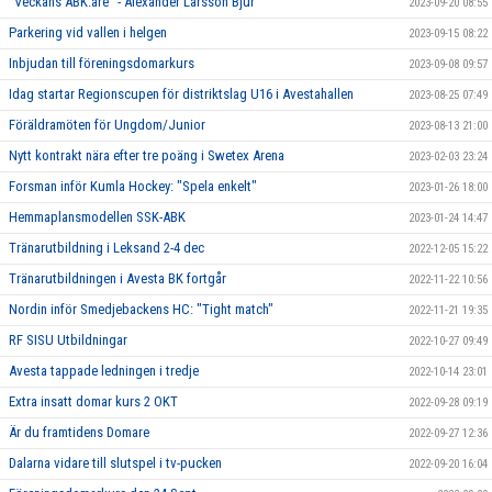
"Veckans ABK:are" - Alexander Larsson Bjur
2023-09-20 08:55
Parkering vid vallen i helgen
2023-09-15 08:22
Inbjudan till föreningsdomarkurs
2023-09-08 09:57
Idag startar Regionscupen för distriktslag U16 i Avestahallen
2023-08-25 07:49
Föräldramöten för Ungdom/Junior
2023-08-13 21:00
Nytt kontrakt nära efter tre poäng i Swetex Arena
2023-02-03 23:24
Forsman inför Kumla Hockey: "Spela enkelt"
2023-01-26 18:00
Hemmaplansmodellen SSK-ABK
2023-01-24 14:47
Tränarutbildning i Leksand 2-4 dec
2022-12-05 15:22
Tränarutbildningen i Avesta BK fortgår
2022-11-22 10:56
Nordin inför Smedjebackens HC: "Tight match"
2022-11-21 19:35
RF SISU Utbildningar
2022-10-27 09:49
Avesta tappade ledningen i tredje
2022-10-14 23:01
Extra insatt domar kurs 2 OKT
2022-09-28 09:19
Är du framtidens Domare
2022-09-27 12:36
Dalarna vidare till slutspel i tv-pucken
2022-09-20 16:04