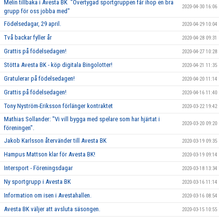
Melin tillbaka i Avesta BK "Övertygad sportgruppen får ihop en bra
2020-04-30 16:06
grupp för oss jobba med"
Födelsedagar, 29 april.
2020-04-29 10:04
Två backar fyller år
2020-04-28 09:31
Grattis på födelsedagen!
2020-04-27 10:28
Stötta Avesta BK - köp digitala Bingolotter!
2020-04-21 11:35
Gratulerar på födelsedagen!
2020-04-20 11:14
Grattis på födelsedagen!
2020-04-16 11:40
Tony Nyström-Eriksson förlänger kontraktet
2020-03-22 19:42
Mathias Sollander: "Vi vill bygga med spelare som har hjärtat i
2020-03-20 09:20
föreningen".
Jakob Karlsson återvänder till Avesta BK
2020-03-19 09:35
Hampus Mattson klar för Avesta BK!
2020-03-19 09:14
Intersport - Föreningsdagar
2020-03-18 13:34
Ny sportgrupp i Avesta BK
2020-03-16 11:14
Information om isen i Avestahallen.
2020-03-16 08:54
Avesta BK väljer att avsluta säsongen.
2020-03-15 10:55