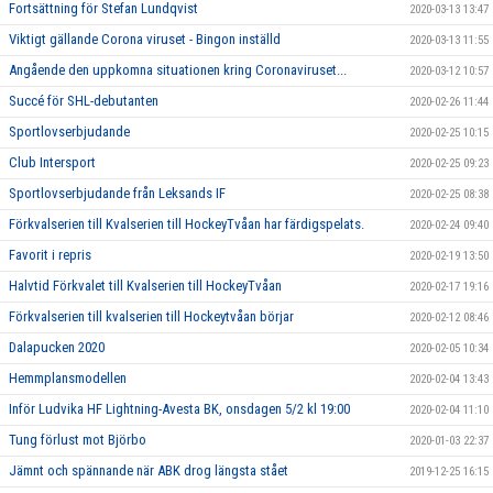
Fortsättning för Stefan Lundqvist
2020-03-13 13:47
Viktigt gällande Corona viruset - Bingon inställd
2020-03-13 11:55
Angående den uppkomna situationen kring Coronaviruset...
2020-03-12 10:57
Succé för SHL-debutanten
2020-02-26 11:44
Sportlovserbjudande
2020-02-25 10:15
Club Intersport
2020-02-25 09:23
Sportlovserbjudande från Leksands IF
2020-02-25 08:38
Förkvalserien till Kvalserien till HockeyTvåan har färdigspelats.
2020-02-24 09:40
Favorit i repris
2020-02-19 13:50
Halvtid Förkvalet till Kvalserien till HockeyTvåan
2020-02-17 19:16
Förkvalserien till kvalserien till Hockeytvåan börjar
2020-02-12 08:46
Dalapucken 2020
2020-02-05 10:34
Hemmplansmodellen
2020-02-04 13:43
Inför Ludvika HF Lightning-Avesta BK, onsdagen 5/2 kl 19:00
2020-02-04 11:10
Tung förlust mot Björbo
2020-01-03 22:37
Jämnt och spännande när ABK drog längsta stået
2019-12-25 16:15