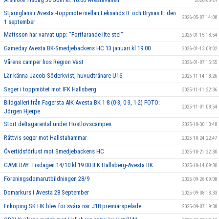
2026-05-29
Stjärnglans i Avesta -toppmöte mellan Leksands IF och Brynäs IF den
2026-05-07 14:08
1 september
Mattsson har varvat upp: "Fortfarande lite stel"
2026-01-15 18:54
Gameday Avesta BK-Smedjebackens HC 13 januari kl 19.00
2026-01-13 08:02
Vårens camper hos Region Väst
2026-01-07 15:55
Lär känna Jacob Söderkvist, huvudtränare U16
2025-11-14 18:26
Seger i toppmötet mot IFK Hallsberg
2025-11-11 22:36
Bildgalleri från Fagersta AIK-Avesta BK 1-8 (0-3, 0-3, 1-2) FOTO:
2025-11-01 08:54
Jörgen Hjerpe
Stort deltagarantal under Höstlovscampen
2025-10-30 13:48
Rättvis seger mot Hallstahammar
2025-10-24 22:47
Övertidsförlust mot Smedjebackens HC
2025-10-21 22:30
GAMEDAY. Tisdagen 14/10 kl 19.00 IFK Hallsberg-Avesta BK
2025-10-14 09:30
Föreningsdomarutbildningen 28/9
2025-09-26 09:08
Domarkurs i Avesta 28 September
2025-09-08 13:33
Enköping SK HK blev för svåra när J18 premiärspelade
2025-09-07 19:38