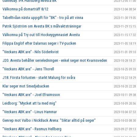
Gameday: IFK Hallsberg-Avesta BK
2023-12-05 11:00
Välkomna på domarträff 8/12
2023-12-04 08:54
Tabelltvåan nästa uppgift för "BK" - tro på att vinna
2023-11-30 19:05
Patrik Sjöström om Avesta BK:s målvaktsträningar
2023-11-29 15:15
Välkomna på Try out till Hockeygymnasiet Avesta
2023-11-15 17:32
Filippa Englöf efter Dalarnas seger i TV-pucken
2023-11-05 18:19
"Veckans ABK:are" - Nils Söderkvist
2023-11-01 09:10
J20. Avesta behåller serieledningen - enkel seger mot Kvarnsveden
2023-10-28 18:21
"Veckans ABK:are" - Jens Thorell
2023-10-25 09:33
J18. Första förlusten - starkt Malung för svåra
2023-10-22 18:29
Klar seger mot Smedjebacken
2023-10-20 22:28
"Veckans ABK:are" - Joel Efraimsson
2023-10-11 09:38
Leidborg: "Mycket att ta med mig"
2023-10-09 20:56
"Veckans ABK:are" - Linus Hammar
2023-10-04 07:53
Genrep mot Valbo i NickBack Arena: "Siktar alltid på seger"
2023-10-03 08:30
"Veckans ABK:are" - Rasmus Hellberg
2023-09-27 09:13