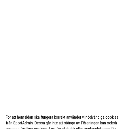
För att hemsidan ska fungera korrekt använder vi nödvändiga cookies
från SportAdmin. Dessa går inte att stänga av. Föreningen kan också
använda frivilliga cookies, t.ex. för statistik eller marknadsföring. Du