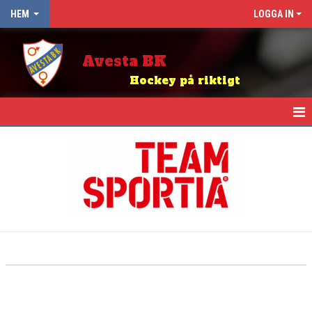
HEM
LOGGA IN
Avesta BK
Hockey på riktigt
HEM
NYHETER
OM KLUBBEN
KALENDER
ABK BINGO
KIOSK