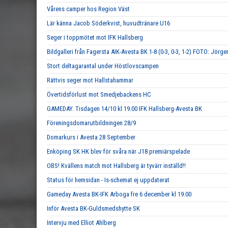
Vårens camper hos Region Väst
Lär känna Jacob Söderkvist, huvudtränare U16
Seger i toppmötet mot IFK Hallsberg
Bildgalleri från Fagersta AIK-Avesta BK 1-8 (0-3, 0-3, 1-2) FOTO: Jörge
Stort deltagarantal under Höstlovscampen
Rättvis seger mot Hallstahammar
Övertidsförlust mot Smedjebackens HC
GAMEDAY. Tisdagen 14/10 kl 19.00 IFK Hallsberg-Avesta BK
Föreningsdomarutbildningen 28/9
Domarkurs i Avesta 28 September
Enköping SK HK blev för svåra när J18 premiärspelade
OBS! Kvällens match mot Hallsberg är tyvärr inställd!!
Status för hemsidan - Is-schemat ej uppdaterat
Gameday Avesta BK-IFK Arboga fre 6 december kl 19.00
Inför Avesta BK-Guldsmedshytte SK
Intervju med Elliot Ahlberg