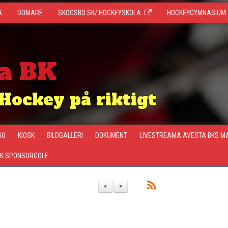
A
DOMARE
SKOGSBO SK/ HOCKEYSKOLA
HOCKEYGYMNASIUM
a BK
Hockey på riktigt
GO
KIOSK
BILDGALLERI
DOKUMENT
LIVESTREAMA AVESTA BKS M
K SPONSORGOLF
<
>