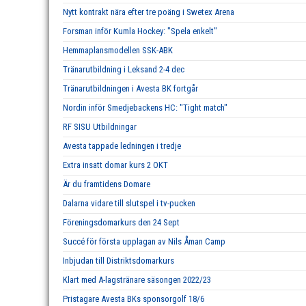
Nytt kontrakt nära efter tre poäng i Swetex Arena
Forsman inför Kumla Hockey: "Spela enkelt"
Hemmaplansmodellen SSK-ABK
Tränarutbildning i Leksand 2-4 dec
Tränarutbildningen i Avesta BK fortgår
Nordin inför Smedjebackens HC: "Tight match"
RF SISU Utbildningar
Avesta tappade ledningen i tredje
Extra insatt domar kurs 2 OKT
Är du framtidens Domare
Dalarna vidare till slutspel i tv-pucken
Föreningsdomarkurs den 24 Sept
Succé för första upplagan av Nils Åman Camp
Inbjudan till Distriktsdomarkurs
Klart med A-lagstränare säsongen 2022/23
Pristagare Avesta BKs sponsorgolf 18/6