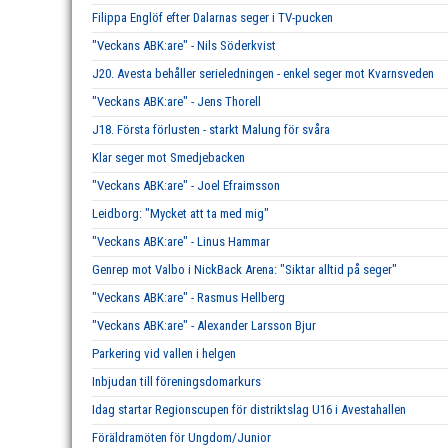
Filippa Englöf efter Dalarnas seger i TV-pucken
"Veckans ABK:are" - Nils Söderkvist
J20. Avesta behåller serieledningen - enkel seger mot Kvarnsveden
"Veckans ABK:are" - Jens Thorell
J18. Första förlusten - starkt Malung för svåra
Klar seger mot Smedjebacken
"Veckans ABK:are" - Joel Efraimsson
Leidborg: "Mycket att ta med mig"
"Veckans ABK:are" - Linus Hammar
Genrep mot Valbo i NickBack Arena: "Siktar alltid på seger"
"Veckans ABK:are" - Rasmus Hellberg
"Veckans ABK:are" - Alexander Larsson Bjur
Parkering vid vallen i helgen
Inbjudan till föreningsdomarkurs
Idag startar Regionscupen för distriktslag U16 i Avestahallen
Föräldramöten för Ungdom/Junior