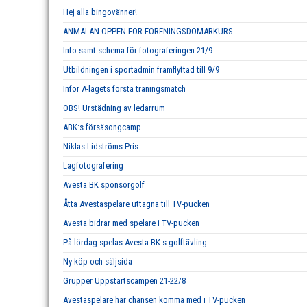
Hej alla bingovänner!
ANMÄLAN ÖPPEN FÖR FÖRENINGSDOMARKURS
Info samt schema för fotograferingen 21/9
Utbildningen i sportadmin framflyttad till 9/9
Inför A-lagets första träningsmatch
OBS! Urstädning av ledarrum
ABK:s försäsongcamp
Niklas Lidströms Pris
Lagfotografering
Avesta BK sponsorgolf
Åtta Avestaspelare uttagna till TV-pucken
Avesta bidrar med spelare i TV-pucken
På lördag spelas Avesta BK:s golftävling
Ny köp och säljsida
Grupper Uppstartscampen 21-22/8
Avestaspelare har chansen komma med i TV-pucken