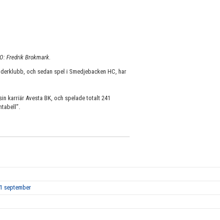
TO: Fredrik Brokmark.
derklubb, och sedan spel i Smedjebacken HC, har
 sin karriär Avesta BK, och spelade totalt 241
ntabell”.
 1 september