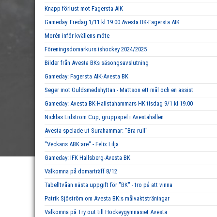
Knapp förlust mot Fagersta AIK
Gameday. Fredag 1/11 kl 19.00 Avesta BK-Fagersta AIK
Morén inför kvällens möte
Föreningsdomarkurs ishockey 2024/2025
Bilder från Avesta BKs säsongsavslutning
Gameday: Fagersta AIK-Avesta BK
Seger mot Guldsmedshyttan - Mattson ett mål och en assist
Gameday: Avesta BK-Hallstahammars HK tisdag 9/1 kl 19.00
Nicklas Lidström Cup, gruppspel i Avestahallen
Avesta spelade ut Surahammar: "Bra rull"
"Veckans ABK:are" - Felix Lilja
Gameday: IFK Hallsberg-Avesta BK
Välkomna på domarträff 8/12
Tabelltvåan nästa uppgift för "BK" - tro på att vinna
Patrik Sjöström om Avesta BK:s målvaktsträningar
Välkomna på Try out till Hockeygymnasiet Avesta