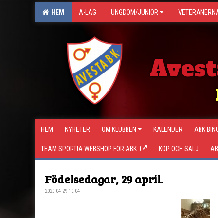
HEM
A-LAG
UNGDOM/JUNIOR
VETERANERN
Avest
HEM
NYHETER
OM KLUBBEN
KALENDER
ABK BIN
TEAM SPORTIA WEBSHOP FÖR ABK
KÖP OCH SÄLJ
AB
Födelsedagar, 29 april.
2020-04-29 10:04