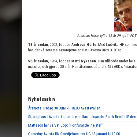
Andreas Hörle fyller 18 år 29 april. FO
18 år sedan
, 2002, föddes
Andreas Hörle
. Med Ludvika HF som mo
han de två senaste säsongerna spelat i Avesta BK:s J18 lag.
56 år sedan
, 1964, föddes
Matti Nykänen
. Han tillhörde under hela
matcher, och gjorde 38 mål. Han återfinns på plats 45 i ABK:s ”marato
Nyhetsarkiv
Årsmöte Tisdag 30 Juni kl. 18.00 Avestavallen
Stjärnglans i Avesta -toppmöte mellan Leksands IF och Brynäs IF den
Mattsson har varvat upp: "Fortfarande lite stel"
Gameday Avesta BK-Smedjebackens HC 13 januari kl 19.00