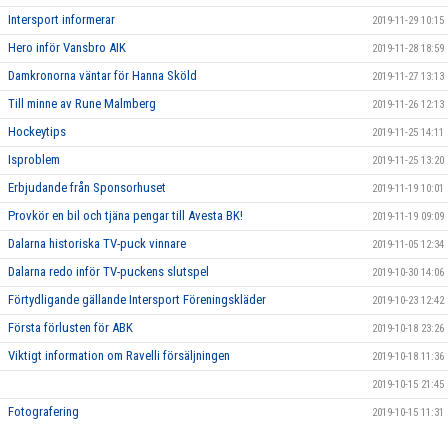
Intersport informerar
2019-11-29 10:15
Hero inför Vansbro AIK
2019-11-28 18:59
Damkronorna väntar för Hanna Sköld
2019-11-27 13:13
Till minne av Rune Malmberg
2019-11-26 12:13
Hockeytips
2019-11-25 14:11
Isproblem
2019-11-25 13:20
Erbjudande från Sponsorhuset
2019-11-19 10:01
Provkör en bil och tjäna pengar till Avesta BK!
2019-11-19 09:09
Dalarna historiska TV-puck vinnare
2019-11-05 12:34
Dalarna redo inför TV-puckens slutspel
2019-10-30 14:06
Förtydligande gällande Intersport Föreningskläder
2019-10-23 12:42
Första förlusten för ABK
2019-10-18 23:26
Viktigt information om Ravelli försäljningen
2019-10-18 11:36
2019-10-15 21:45
Fotografering
2019-10-15 11:31
Ravelli
2019-10-15 11:17