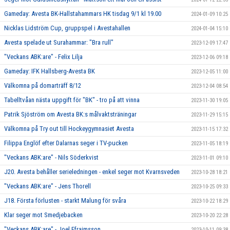
Gameday: Avesta BK-Hallstahammars HK tisdag 9/1 kl 19.00
2024-01-09 10:25
Nicklas Lidström Cup, gruppspel i Avestahallen
2024-01-04 15:10
Avesta spelade ut Surahammar: "Bra rull"
2023-12-09 17:47
"Veckans ABK:are" - Felix Lilja
2023-12-06 09:18
Gameday: IFK Hallsberg-Avesta BK
2023-12-05 11:00
Välkomna på domarträff 8/12
2023-12-04 08:54
Tabelltvåan nästa uppgift för "BK" - tro på att vinna
2023-11-30 19:05
Patrik Sjöström om Avesta BK:s målvaktsträningar
2023-11-29 15:15
Välkomna på Try out till Hockeygymnasiet Avesta
2023-11-15 17:32
Filippa Englöf efter Dalarnas seger i TV-pucken
2023-11-05 18:19
"Veckans ABK:are" - Nils Söderkvist
2023-11-01 09:10
J20. Avesta behåller serieledningen - enkel seger mot Kvarnsveden
2023-10-28 18:21
"Veckans ABK:are" - Jens Thorell
2023-10-25 09:33
J18. Första förlusten - starkt Malung för svåra
2023-10-22 18:29
Klar seger mot Smedjebacken
2023-10-20 22:28
"Veckans ABK:are" - Joel Efraimsson
2023-10-11 09:38