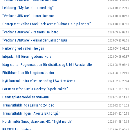
Leidborg: "Mycket att ta med mig"
2023-10-09 20:56
"Veckans ABK:are" - Linus Hammar
2023-10-04 07:53
Genrep mot Valbo i NickBack Arena: "Siktar alltid på seger"
2023-10-03 08:30
"Veckans ABK:are" - Rasmus Hellberg
2023-09-27 09:13
"Veckans ABK:are" - Alexander Larsson Bjur
2023-09-20 08:55
Parkering vid vallen i helgen
2023-09-15 08:22
Inbjudan till föreningsdomarkurs
2023-09-08 09:57
Idag startar Regionscupen för distriktslag U16 i Avestahallen
2023-08-25 07:49
Föräldramöten för Ungdom/Junior
2023-08-13 21:00
Nytt kontrakt nära efter tre poäng i Swetex Arena
2023-02-03 23:24
Forsman inför Kumla Hockey: "Spela enkelt"
2023-01-26 18:00
Hemmaplansmodellen SSK-ABK
2023-01-24 14:47
Tränarutbildning i Leksand 2-4 dec
2022-12-05 15:22
Tränarutbildningen i Avesta BK fortgår
2022-11-22 10:56
Nordin inför Smedjebackens HC: "Tight match"
2022-11-21 19:35
RF SISU Utbildningar
2022-10-27 09:49