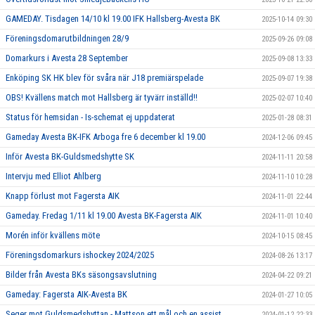
GAMEDAY. Tisdagen 14/10 kl 19.00 IFK Hallsberg-Avesta BK
2025-10-14 09:30
Föreningsdomarutbildningen 28/9
2025-09-26 09:08
Domarkurs i Avesta 28 September
2025-09-08 13:33
Enköping SK HK blev för svåra när J18 premiärspelade
2025-09-07 19:38
OBS! Kvällens match mot Hallsberg är tyvärr inställd!!
2025-02-07 10:40
Status för hemsidan - Is-schemat ej uppdaterat
2025-01-28 08:31
Gameday Avesta BK-IFK Arboga fre 6 december kl 19.00
2024-12-06 09:45
Inför Avesta BK-Guldsmedshytte SK
2024-11-11 20:58
Intervju med Elliot Ahlberg
2024-11-10 10:28
Knapp förlust mot Fagersta AIK
2024-11-01 22:44
Gameday. Fredag 1/11 kl 19.00 Avesta BK-Fagersta AIK
2024-11-01 10:40
Morén inför kvällens möte
2024-10-15 08:45
Föreningsdomarkurs ishockey 2024/2025
2024-08-26 13:17
Bilder från Avesta BKs säsongsavslutning
2024-04-22 09:21
Gameday: Fagersta AIK-Avesta BK
2024-01-27 10:05
Seger mot Guldsmedshyttan - Mattson ett mål och en assist
2024-01-12 22:33