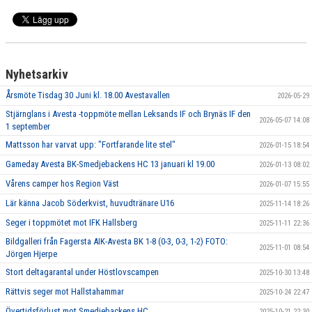
Nyhetsarkiv
Årsmöte Tisdag 30 Juni kl. 18.00 Avestavallen
2026-05-29
Stjärnglans i Avesta -toppmöte mellan Leksands IF och Brynäs IF den
2026-05-07 14:08
1 september
Mattsson har varvat upp: "Fortfarande lite stel"
2026-01-15 18:54
Gameday Avesta BK-Smedjebackens HC 13 januari kl 19.00
2026-01-13 08:02
Vårens camper hos Region Väst
2026-01-07 15:55
Lär känna Jacob Söderkvist, huvudtränare U16
2025-11-14 18:26
Seger i toppmötet mot IFK Hallsberg
2025-11-11 22:36
Bildgalleri från Fagersta AIK-Avesta BK 1-8 (0-3, 0-3, 1-2) FOTO:
2025-11-01 08:54
Jörgen Hjerpe
Stort deltagarantal under Höstlovscampen
2025-10-30 13:48
Rättvis seger mot Hallstahammar
2025-10-24 22:47
Övertidsförlust mot Smedjebackens HC
2025-10-21 22:30