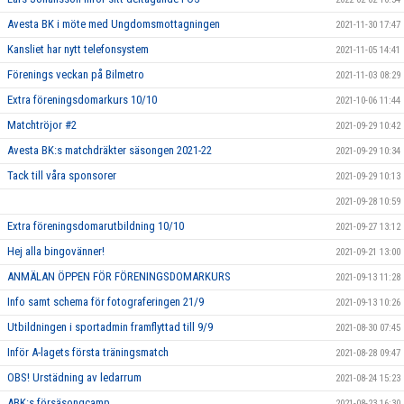
Avesta BK i möte med Ungdomsmottagningen
2021-11-30 17:47
Kansliet har nytt telefonsystem
2021-11-05 14:41
Förenings veckan på Bilmetro
2021-11-03 08:29
Extra föreningsdomarkurs 10/10
2021-10-06 11:44
Matchtröjor #2
2021-09-29 10:42
Avesta BK:s matchdräkter säsongen 2021-22
2021-09-29 10:34
Tack till våra sponsorer
2021-09-29 10:13
2021-09-28 10:59
Extra föreningsdomarutbildning 10/10
2021-09-27 13:12
Hej alla bingovänner!
2021-09-21 13:00
ANMÄLAN ÖPPEN FÖR FÖRENINGSDOMARKURS
2021-09-13 11:28
Info samt schema för fotograferingen 21/9
2021-09-13 10:26
Utbildningen i sportadmin framflyttad till 9/9
2021-08-30 07:45
Inför A-lagets första träningsmatch
2021-08-28 09:47
OBS! Urstädning av ledarrum
2021-08-24 15:23
ABK:s försäsongcamp
2021-08-23 16:30