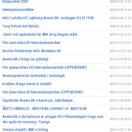
Dalapucken 2020
2020-02-05 10:34
Hemmplansmodellen
2020-02-04 13:43
Inför Ludvika HF Lightning-Avesta BK, onsdagen 5/2 kl 19:00
2020-02-04 11:10
Tung förlust mot Björbo
2020-01-03 22:37
Jämnt och spännande när ABK drog längsta stået
2019-12-25 16:15
Fler namn klara till Hemvändarmatchen
2019-12-19 15:15
Nicolas Ridderstam inför Älvdalens HK
2019-12-19 11:29
Avesta BK:s bingo tar julledigt
2019-12-19 09:14
Fler spelare klara till Hemvändarmatchen (UPPDATERAT)
2019-12-17 11:32
Avestaspelare har medverkat i landslaget
2019-12-16 15:16
Kvällens A-lags match är inställd
2019-12-13 10:56
Fler namn klara till hemvändarmatchen (UPPDATERAT)
2019-12-10 13:28
Öppettider Avesta BK:s kansli jul-, nyårshelgen
2019-12-09 09:01
ÅRETS HÄNDELSE - AVESTA BK LEGENDS VS. AVESTA BK
2019-12-06 10:08
Avesta BK:s Ida Karlsson är uttagen till U18-landslagets trupp som
2019-12-05 09:22
ska spela en turnering i Tyringe
Vinnare utsedd i ABK:s tävling
2019-12-02 11:56