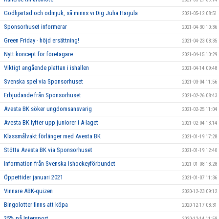
Godhjärtad och ödmjuk, så minns vi Dig Juha Harjula
2021-05-12 08:51
Sponsorhuset informerar
2021-04-30 10:36
Green Friday - höjd ersättning!
2021-04-23 08:35
Nytt koncept för företagare
2021-04-15 10:29
Viktigt angående plattan i ishallen
2021-04-14 09:48
Svenska spel via Sponsorhuset
2021-03-04 11:56
Erbjudande från Sponsorhuset
2021-02-26 08:43
Avesta BK söker ungdomsansvarig
2021-02-25 11:04
Avesta BK lyfter upp juniorer i A-laget
2021-02-04 13:14
Klassmålvakt förlänger med Avesta BK
2021-01-19 17:28
Stötta Avesta BK via Sponsorhuset
2021-01-19 12:40
Information från Svenska Ishockeyförbundet
2021-01-08 18:28
Öppettider januari 2021
2021-01-07 11:36
Vinnare ABK-quizen
2020-12-23 09:12
Bingolotter finns att köpa
2020-12-17 08:31
25% på Intersport
2020-12-14 11:59