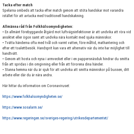
Tacka efter match
Spelarna ombeds att tacka efter match genom att stöta handskar mot varandra
istället för att avtacka med traditionell handskakning.
Allmänna råd från Folkhälsomyndigheten:
• En allmänt förebyggande åtgärd mot luftvägsinfektioner är att undvika att röra vid
ansiktet eller ögon samt att undvika nära kontakt med sjuka människor.
• Tvätta händerna ofta med tvål och varmt vatten, före måltid, mathantering och
efter ett toalettbesök. Handsprit kan vara ett alternativ när du inte har möjlighet till
handtvätt.
• Genom att hosta och nysa i armvecket eller i en pappersnäsduk hindrar du smitta
från att spridas i din omgivning eller från att förorena dina händer.
• Stanna hemma när du är sjuk för att undvika att smitta människor på bussen, ditt
arbete eller där du är nära andra.
Här hittar du information om Coronaviruset:
https://www.folkhalsomyndigheten.se/
https://www.sosalarm.se/
https://www.regeringen.se/sveriges-regering/utrikesdepartementet/