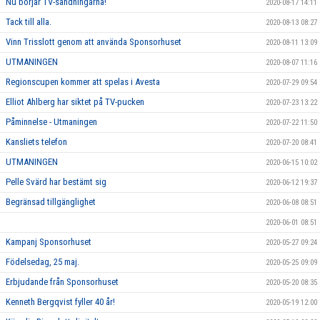
Nu börjar TV-sändningarna!
2020-08-17 14:11
Tack till alla.
2020-08-13 08:27
Vinn Trisslott genom att använda Sponsorhuset
2020-08-11 13:09
UTMANINGEN
2020-08-07 11:16
Regionscupen kommer att spelas i Avesta
2020-07-29 09:54
Elliot Ahlberg har siktet på TV-pucken
2020-07-23 13:22
Påminnelse - Utmaningen
2020-07-22 11:50
Kansliets telefon
2020-07-20 08:41
UTMANINGEN
2020-06-15 10:02
Pelle Svärd har bestämt sig
2020-06-12 19:37
Begränsad tillgänglighet
2020-06-08 08:51
2020-06-01 08:51
Kampanj Sponsorhuset
2020-05-27 09:24
Födelsedag, 25 maj.
2020-05-25 09:09
Erbjudande från Sponsorhuset
2020-05-20 08:35
Kenneth Bergqvist fyller 40 år!
2020-05-19 12:00