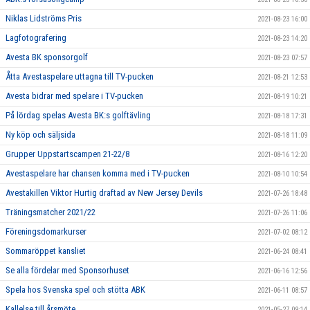
Niklas Lidströms Pris
2021-08-23 16:00
Lagfotografering
2021-08-23 14:20
Avesta BK sponsorgolf
2021-08-23 07:57
Åtta Avestaspelare uttagna till TV-pucken
2021-08-21 12:53
Avesta bidrar med spelare i TV-pucken
2021-08-19 10:21
På lördag spelas Avesta BK:s golftävling
2021-08-18 17:31
Ny köp och säljsida
2021-08-18 11:09
Grupper Uppstartscampen 21-22/8
2021-08-16 12:20
Avestaspelare har chansen komma med i TV-pucken
2021-08-10 10:54
Avestakillen Viktor Hurtig draftad av New Jersey Devils
2021-07-26 18:48
Träningsmatcher 2021/22
2021-07-26 11:06
Föreningsdomarkurser
2021-07-02 08:12
Sommaröppet kansliet
2021-06-24 08:41
Se alla fördelar med Sponsorhuset
2021-06-16 12:56
Spela hos Svenska spel och stötta ABK
2021-06-11 08:57
Kallelse till årsmöte
2021-05-27 09:14