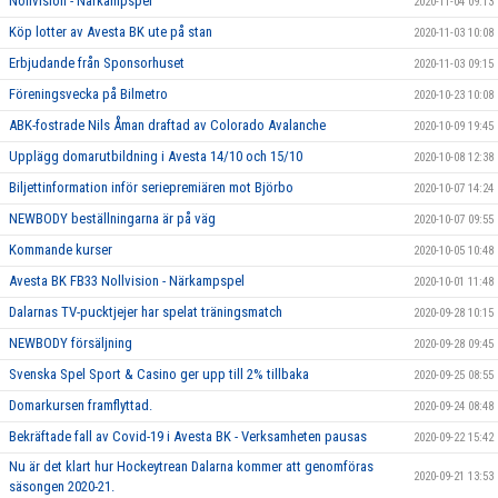
Nollvision - Närkampspel
2020-11-04 09:13
Köp lotter av Avesta BK ute på stan
2020-11-03 10:08
Erbjudande från Sponsorhuset
2020-11-03 09:15
Föreningsvecka på Bilmetro
2020-10-23 10:08
ABK-fostrade Nils Åman draftad av Colorado Avalanche
2020-10-09 19:45
Upplägg domarutbildning i Avesta 14/10 och 15/10
2020-10-08 12:38
Biljettinformation inför seriepremiären mot Björbo
2020-10-07 14:24
NEWBODY beställningarna är på väg
2020-10-07 09:55
Kommande kurser
2020-10-05 10:48
Avesta BK FB33 Nollvision - Närkampspel
2020-10-01 11:48
Dalarnas TV-pucktjejer har spelat träningsmatch
2020-09-28 10:15
NEWBODY försäljning
2020-09-28 09:45
Svenska Spel Sport & Casino ger upp till 2% tillbaka
2020-09-25 08:55
Domarkursen framflyttad.
2020-09-24 08:48
Bekräftade fall av Covid-19 i Avesta BK - Verksamheten pausas
2020-09-22 15:42
Nu är det klart hur Hockeytrean Dalarna kommer att genomföras
2020-09-21 13:53
säsongen 2020-21.