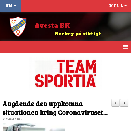
HEM
LOGGA IN
Avesta BK
Hockey på riktigt
HEM
NYHETER
OM KLUBBEN
KALENDER
Angående den uppkomna
<
>
ABK BINGO
situationen kring Coronaviruset...
2020-03-12 10:57
KIOSK