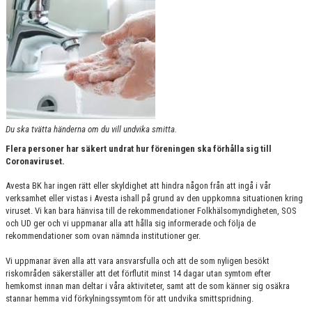
BILDGALLERI
DOKUMENT
LIVESTREAMA AVESTA BKS MATCHER
LÄNKAR
BEMANNING A-LAGET SÄSONGEN 25/26
Du ska tvätta händerna om du vill undvika smitta.
Flera personer har säkert undrat hur föreningen ska förhålla sig till
TEAM SPORTIA WEBSHOP FÖR ABK
Coronaviruset.
Avesta BK har ingen rätt eller skyldighet att hindra någon från att ingå i vår
KÖP OCH SÄLJ
verksamhet eller vistas i Avesta ishall på grund av den uppkomna situationen kring
viruset. Vi kan bara hänvisa till de rekommendationer Folkhälsomyndigheten, SOS
ABK SPONSORGOLF
och UD ger och vi uppmanar alla att hålla sig informerade och följa de
rekommendationer som ovan nämnda institutioner ger.
Vi uppmanar även alla att vara ansvarsfulla och att de som nyligen besökt
riskområden säkerställer att det förflutit minst 14 dagar utan symtom efter
hemkomst innan man deltar i våra aktiviteter, samt att de som känner sig osäkra
stannar hemma vid förkylningssymtom för att undvika smittspridning.