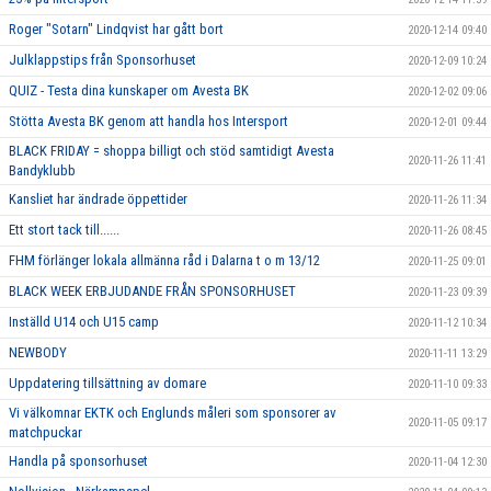
Roger "Sotarn" Lindqvist har gått bort
2020-12-14 09:40
Julklappstips från Sponsorhuset
2020-12-09 10:24
QUIZ - Testa dina kunskaper om Avesta BK
2020-12-02 09:06
Stötta Avesta BK genom att handla hos Intersport
2020-12-01 09:44
BLACK FRIDAY = shoppa billigt och stöd samtidigt Avesta
2020-11-26 11:41
Bandyklubb
Kansliet har ändrade öppettider
2020-11-26 11:34
Ett stort tack till......
2020-11-26 08:45
FHM förlänger lokala allmänna råd i Dalarna t o m 13/12
2020-11-25 09:01
BLACK WEEK ERBJUDANDE FRÅN SPONSORHUSET
2020-11-23 09:39
Inställd U14 och U15 camp
2020-11-12 10:34
NEWBODY
2020-11-11 13:29
Uppdatering tillsättning av domare
2020-11-10 09:33
Vi välkomnar EKTK och Englunds måleri som sponsorer av
2020-11-05 09:17
matchpuckar
Handla på sponsorhuset
2020-11-04 12:30