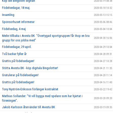
Köp din Bingolott digitalt
2020-05-19 08:38
Födelsedagar, 18 maj.
2020-05-18 10:32
Insamling
2020-05-13 15:15
Sponsorhuset informerar
2020-05-06 08:46
Födelsedag, 4 maj
2020-05-04 10:04
Melin tillbaka i Avesta BK "Övertygad sportgruppen får ihop en bra
2020-04-30 16:06
grupp för oss jobba med"
Födelsedagar, 29 april.
2020-04-29 10:04
Två backar fyller år
2020-04-28 09:31
Grattis på födelsedagen!
2020-04-27 10:28
Stötta Avesta BK - köp digitala Bingolotter!
2020-04-21 11:35
Gratulerar på födelsedagen!
2020-04-20 11:14
Grattis på födelsedagen!
2020-04-16 11:40
Tony Nyström-Eriksson förlänger kontraktet
2020-03-22 19:42
Mathias Sollander: "Vi vill bygga med spelare som har hjärtat i
2020-03-20 09:20
föreningen".
Jakob Karlsson återvänder till Avesta BK
2020-03-19 09:35