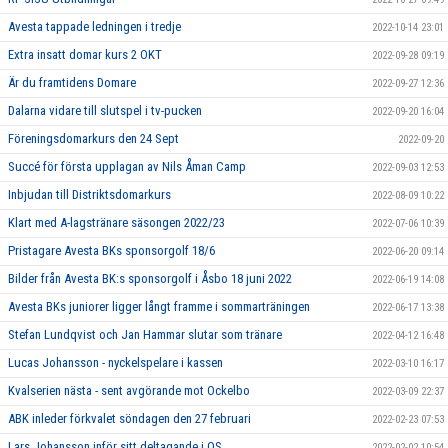
Avesta tappade ledningen i tredje
2022-10-14 23:01
Extra insatt domar kurs 2 OKT
2022-09-28 09:19
Är du framtidens Domare
2022-09-27 12:36
Dalarna vidare till slutspel i tv-pucken
2022-09-20 16:04
Föreningsdomarkurs den 24 Sept
2022-09-20
Succé för första upplagan av Nils Åman Camp
2022-09-03 12:53
Inbjudan till Distriktsdomarkurs
2022-08-09 10:22
Klart med A-lagstränare säsongen 2022/23
2022-07-06 10:39
Pristagare Avesta BKs sponsorgolf 18/6
2022-06-20 09:14
Bilder från Avesta BK:s sponsorgolf i Åsbo 18 juni 2022
2022-06-19 14:08
Avesta BKs juniorer ligger långt framme i sommarträningen
2022-06-17 13:38
Stefan Lundqvist och Jan Hammar slutar som tränare
2022-04-12 16:48
Lucas Johansson - nyckelspelare i kassen
2022-03-10 16:17
Kvalserien nästa - sent avgörande mot Ockelbo
2022-03-09 22:37
ABK inleder förkvalet söndagen den 27 februari
2022-02-23 07:53
Lars Johansson inför sitt deltagande i OS
2022-02-02 10:54