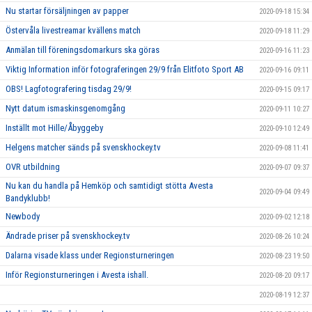
Nu startar försäljningen av papper
2020-09-18 15:34
Östervåla livestreamar kvällens match
2020-09-18 11:29
Anmälan till föreningsdomarkurs ska göras
2020-09-16 11:23
Viktig Information inför fotograferingen 29/9 från Elitfoto Sport AB
2020-09-16 09:11
OBS! Lagfotografering tisdag 29/9!
2020-09-15 09:17
Nytt datum ismaskinsgenomgång
2020-09-11 10:27
Inställt mot Hille/Åbyggeby
2020-09-10 12:49
Helgens matcher sänds på svenskhockey.tv
2020-09-08 11:41
OVR utbildning
2020-09-07 09:37
Nu kan du handla på Hemköp och samtidigt stötta Avesta
2020-09-04 09:49
Bandyklubb!
Newbody
2020-09-02 12:18
Ändrade priser på svenskhockey.tv
2020-08-26 10:24
Dalarna visade klass under Regionsturneringen
2020-08-23 19:50
Inför Regionsturneringen i Avesta ishall.
2020-08-20 09:17
2020-08-19 12:37