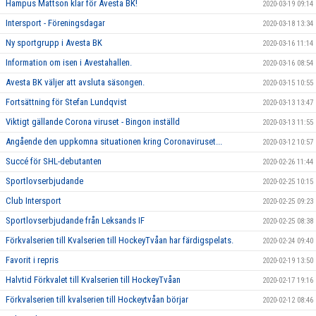
Hampus Mattson klar för Avesta BK!
2020-03-19 09:14
Intersport - Föreningsdagar
2020-03-18 13:34
Ny sportgrupp i Avesta BK
2020-03-16 11:14
Information om isen i Avestahallen.
2020-03-16 08:54
Avesta BK väljer att avsluta säsongen.
2020-03-15 10:55
Fortsättning för Stefan Lundqvist
2020-03-13 13:47
Viktigt gällande Corona viruset - Bingon inställd
2020-03-13 11:55
Angående den uppkomna situationen kring Coronaviruset...
2020-03-12 10:57
Succé för SHL-debutanten
2020-02-26 11:44
Sportlovserbjudande
2020-02-25 10:15
Club Intersport
2020-02-25 09:23
Sportlovserbjudande från Leksands IF
2020-02-25 08:38
Förkvalserien till Kvalserien till HockeyTvåan har färdigspelats.
2020-02-24 09:40
Favorit i repris
2020-02-19 13:50
Halvtid Förkvalet till Kvalserien till HockeyTvåan
2020-02-17 19:16
Förkvalserien till kvalserien till Hockeytvåan börjar
2020-02-12 08:46