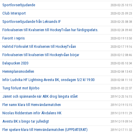
Sportlovserbjudande
2020-02-25 10:15
Club Intersport
2020-02-25 09:23
Sportlovserbjudande från Leksands IF
2020-02-25 08:38
Förkvalserien till Kvalserien till HockeyTvåan har färdigspelats.
2020-02-24 09:40
Favorit i repris
2020-02-19 13:50
Halvtid Förkvalet till Kvalserien till HockeyTvåan
2020-02-17 19:16
Förkvalserien till kvalserien till Hockeytvåan börjar
2020-02-12 08:46
Dalapucken 2020
2020-02-05 10:34
Hemmplansmodellen
2020-02-04 13:43
Inför Ludvika HF Lightning-Avesta BK, onsdagen 5/2 kl 19:00
2020-02-04 11:10
Tung förlust mot Björbo
2020-01-03 22:37
Jämnt och spännande när ABK drog längsta stået
2019-12-25 16:15
Fler namn klara till Hemvändarmatchen
2019-12-19 15:15
Nicolas Ridderstam inför Älvdalens HK
2019-12-19 11:29
Avesta BK:s bingo tar julledigt
2019-12-19 09:14
Fler spelare klara till Hemvändarmatchen (UPPDATERAT)
2019-12-17 11:32