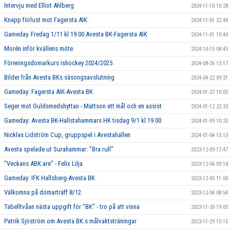
Intervju med Elliot Ahlberg
2024-11-10 10:28
Knapp förlust mot Fagersta AIK
2024-11-01 22:44
Gameday. Fredag 1/11 kl 19.00 Avesta BK-Fagersta AIK
2024-11-01 10:40
Morén inför kvällens möte
2024-10-15 08:45
Föreningsdomarkurs ishockey 2024/2025
2024-08-26 13:17
Bilder från Avesta BKs säsongsavslutning
2024-04-22 09:21
Gameday: Fagersta AIK-Avesta BK
2024-01-27 10:05
Seger mot Guldsmedshyttan - Mattson ett mål och en assist
2024-01-12 22:33
Gameday: Avesta BK-Hallstahammars HK tisdag 9/1 kl 19.00
2024-01-09 10:25
Nicklas Lidström Cup, gruppspel i Avestahallen
2024-01-04 15:10
Avesta spelade ut Surahammar: "Bra rull"
2023-12-09 17:47
"Veckans ABK:are" - Felix Lilja
2023-12-06 09:18
Gameday: IFK Hallsberg-Avesta BK
2023-12-05 11:00
Välkomna på domarträff 8/12
2023-12-04 08:54
Tabelltvåan nästa uppgift för "BK" - tro på att vinna
2023-11-30 19:05
Patrik Sjöström om Avesta BK:s målvaktsträningar
2023-11-29 15:15