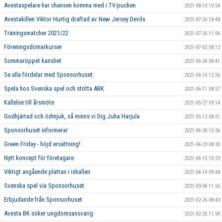
Avestaspelare har chansen komma med i TV-pucken
2021-08-10 10:54
Avestakillen Viktor Hurtig draftad av New Jersey Devils
2021-07-26 18:48
Träningsmatcher 2021/22
2021-07-26 11:06
Föreningsdomarkurser
2021-07-02 08:12
Sommaröppet kansliet
2021-06-24 08:41
Se alla fördelar med Sponsorhuset
2021-06-16 12:56
Spela hos Svenska spel och stötta ABK
2021-06-11 08:57
Kallelse till årsmöte
2021-05-27 09:14
Godhjärtad och ödmjuk, så minns vi Dig Juha Harjula
2021-05-12 08:51
Sponsorhuset informerar
2021-04-30 10:36
Green Friday - höjd ersättning!
2021-04-23 08:35
Nytt koncept för företagare
2021-04-15 10:29
Viktigt angående plattan i ishallen
2021-04-14 09:48
Svenska spel via Sponsorhuset
2021-03-04 11:56
Erbjudande från Sponsorhuset
2021-02-26 08:43
Avesta BK söker ungdomsansvarig
2021-02-25 11:04