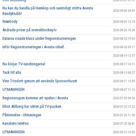
2020-09-07 09:37
Nu kan du handla på Hemköp och samtidigt stötta Avesta
2020-09-04 09:49
Bandyklubb!
Newbody
2020-09-02 12:18
Ändrade priser på svenskhockey.tv
2020-08-26 10:24
Dalarna visade klass under Regionsturneringen
2020-08-23 19:50
Inför Regionsturneringen i Avesta ishall.
2020-08-20 09:17
2020-08-19 12:37
Nu börjar TV-sändningarna!
2020-08-17 14:11
Tack till alla.
2020-08-13 08:27
Vinn Trisslott genom att använda Sponsorhuset
2020-08-11 13:09
UTMANINGEN
2020-08-07 11:16
Regionscupen kommer att spelas i Avesta
2020-07-29 09:54
Elliot Ahlberg har siktet på TV-pucken
2020-07-23 13:22
Påminnelse - Utmaningen
2020-07-22 11:50
Kansliets telefon
2020-07-20 08:41
UTMANINGEN
2020-06-15 10:02