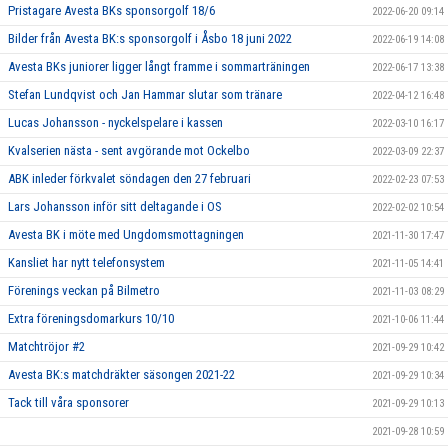
Pristagare Avesta BKs sponsorgolf 18/6
2022-06-20 09:14
Bilder från Avesta BK:s sponsorgolf i Åsbo 18 juni 2022
2022-06-19 14:08
Avesta BKs juniorer ligger långt framme i sommarträningen
2022-06-17 13:38
Stefan Lundqvist och Jan Hammar slutar som tränare
2022-04-12 16:48
Lucas Johansson - nyckelspelare i kassen
2022-03-10 16:17
Kvalserien nästa - sent avgörande mot Ockelbo
2022-03-09 22:37
ABK inleder förkvalet söndagen den 27 februari
2022-02-23 07:53
Lars Johansson inför sitt deltagande i OS
2022-02-02 10:54
Avesta BK i möte med Ungdomsmottagningen
2021-11-30 17:47
Kansliet har nytt telefonsystem
2021-11-05 14:41
Förenings veckan på Bilmetro
2021-11-03 08:29
Extra föreningsdomarkurs 10/10
2021-10-06 11:44
Matchtröjor #2
2021-09-29 10:42
Avesta BK:s matchdräkter säsongen 2021-22
2021-09-29 10:34
Tack till våra sponsorer
2021-09-29 10:13
2021-09-28 10:59