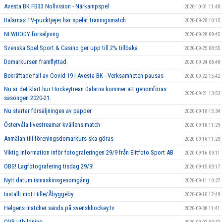
Avesta BK FB33 Nollvision - Närkampspel
2020-10-01 11:48
Dalarnas TV-pucktjejer har spelat träningsmatch
2020-09-28 10:15
NEWBODY försäljning
2020-09-28 09:45
Svenska Spel Sport & Casino ger upp till 2% tillbaka
2020-09-25 08:55
Domarkursen framflyttad.
2020-09-24 08:48
Bekräftade fall av Covid-19 i Avesta BK - Verksamheten pausas
2020-09-22 15:42
Nu är det klart hur Hockeytrean Dalarna kommer att genomföras
2020-09-21 13:53
säsongen 2020-21.
Nu startar försäljningen av papper
2020-09-18 15:34
Östervåla livestreamar kvällens match
2020-09-18 11:29
Anmälan till föreningsdomarkurs ska göras
2020-09-16 11:23
Viktig Information inför fotograferingen 29/9 från Elitfoto Sport AB
2020-09-16 09:11
OBS! Lagfotografering tisdag 29/9!
2020-09-15 09:17
Nytt datum ismaskinsgenomgång
2020-09-11 10:27
Inställt mot Hille/Åbyggeby
2020-09-10 12:49
Helgens matcher sänds på svenskhockey.tv
2020-09-08 11:41
OVR utbildning