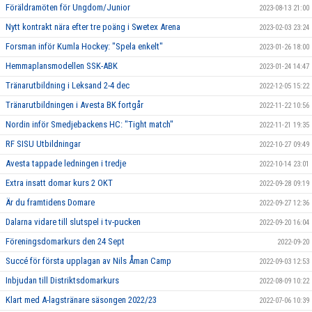
Föräldramöten för Ungdom/Junior
2023-08-13 21:00
Nytt kontrakt nära efter tre poäng i Swetex Arena
2023-02-03 23:24
Forsman inför Kumla Hockey: "Spela enkelt"
2023-01-26 18:00
Hemmaplansmodellen SSK-ABK
2023-01-24 14:47
Tränarutbildning i Leksand 2-4 dec
2022-12-05 15:22
Tränarutbildningen i Avesta BK fortgår
2022-11-22 10:56
Nordin inför Smedjebackens HC: "Tight match"
2022-11-21 19:35
RF SISU Utbildningar
2022-10-27 09:49
Avesta tappade ledningen i tredje
2022-10-14 23:01
Extra insatt domar kurs 2 OKT
2022-09-28 09:19
Är du framtidens Domare
2022-09-27 12:36
Dalarna vidare till slutspel i tv-pucken
2022-09-20 16:04
Föreningsdomarkurs den 24 Sept
2022-09-20
Succé för första upplagan av Nils Åman Camp
2022-09-03 12:53
Inbjudan till Distriktsdomarkurs
2022-08-09 10:22
Klart med A-lagstränare säsongen 2022/23
2022-07-06 10:39