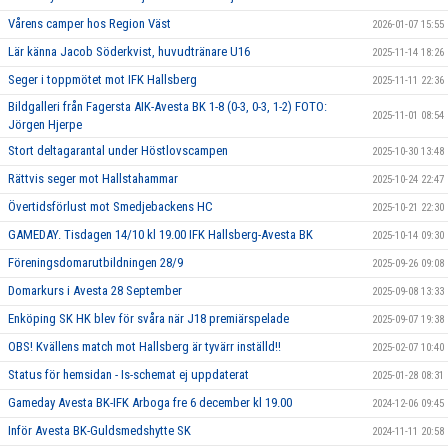
Vårens camper hos Region Väst
2026-01-07 15:55
Lär känna Jacob Söderkvist, huvudtränare U16
2025-11-14 18:26
Seger i toppmötet mot IFK Hallsberg
2025-11-11 22:36
Bildgalleri från Fagersta AIK-Avesta BK 1-8 (0-3, 0-3, 1-2) FOTO:
2025-11-01 08:54
Jörgen Hjerpe
Stort deltagarantal under Höstlovscampen
2025-10-30 13:48
Rättvis seger mot Hallstahammar
2025-10-24 22:47
Övertidsförlust mot Smedjebackens HC
2025-10-21 22:30
GAMEDAY. Tisdagen 14/10 kl 19.00 IFK Hallsberg-Avesta BK
2025-10-14 09:30
Föreningsdomarutbildningen 28/9
2025-09-26 09:08
Domarkurs i Avesta 28 September
2025-09-08 13:33
Enköping SK HK blev för svåra när J18 premiärspelade
2025-09-07 19:38
OBS! Kvällens match mot Hallsberg är tyvärr inställd!!
2025-02-07 10:40
Status för hemsidan - Is-schemat ej uppdaterat
2025-01-28 08:31
Gameday Avesta BK-IFK Arboga fre 6 december kl 19.00
2024-12-06 09:45
Inför Avesta BK-Guldsmedshytte SK
2024-11-11 20:58