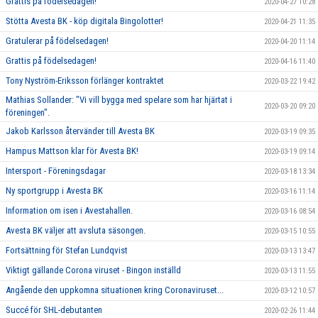
Grattis på födelsedagen!
2020-04-27 10:28
Stötta Avesta BK - köp digitala Bingolotter!
2020-04-21 11:35
Gratulerar på födelsedagen!
2020-04-20 11:14
Grattis på födelsedagen!
2020-04-16 11:40
Tony Nyström-Eriksson förlänger kontraktet
2020-03-22 19:42
Mathias Sollander: "Vi vill bygga med spelare som har hjärtat i
2020-03-20 09:20
föreningen".
Jakob Karlsson återvänder till Avesta BK
2020-03-19 09:35
Hampus Mattson klar för Avesta BK!
2020-03-19 09:14
Intersport - Föreningsdagar
2020-03-18 13:34
Ny sportgrupp i Avesta BK
2020-03-16 11:14
Information om isen i Avestahallen.
2020-03-16 08:54
Avesta BK väljer att avsluta säsongen.
2020-03-15 10:55
Fortsättning för Stefan Lundqvist
2020-03-13 13:47
Viktigt gällande Corona viruset - Bingon inställd
2020-03-13 11:55
Angående den uppkomna situationen kring Coronaviruset...
2020-03-12 10:57
Succé för SHL-debutanten
2020-02-26 11:44