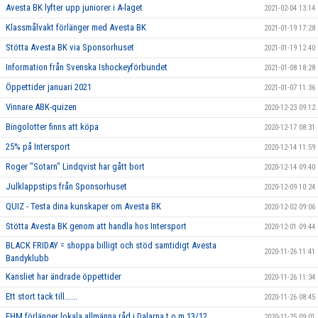
Avesta BK lyfter upp juniorer i A-laget
2021-02-04 13:14
Klassmålvakt förlänger med Avesta BK
2021-01-19 17:28
Stötta Avesta BK via Sponsorhuset
2021-01-19 12:40
Information från Svenska Ishockeyförbundet
2021-01-08 18:28
Öppettider januari 2021
2021-01-07 11:36
Vinnare ABK-quizen
2020-12-23 09:12
Bingolotter finns att köpa
2020-12-17 08:31
25% på Intersport
2020-12-14 11:59
Roger "Sotarn" Lindqvist har gått bort
2020-12-14 09:40
Julklappstips från Sponsorhuset
2020-12-09 10:24
QUIZ - Testa dina kunskaper om Avesta BK
2020-12-02 09:06
Stötta Avesta BK genom att handla hos Intersport
2020-12-01 09:44
BLACK FRIDAY = shoppa billigt och stöd samtidigt Avesta
2020-11-26 11:41
Bandyklubb
Kansliet har ändrade öppettider
2020-11-26 11:34
Ett stort tack till......
2020-11-26 08:45
FHM förlänger lokala allmänna råd i Dalarna t o m 13/12
2020-11-25 09:01