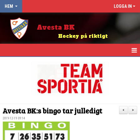
HEM
LOGGA IN
Avesta BK
Hockey på riktigt
HEM
NYHETER
OM KLUBBEN
KALENDER
Avesta BK:s bingo tar julledigt
<
>
ABK BINGO
2019-12-19 09:14
KIOSK