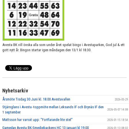
BILDGALLERI
DOKUMENT
LIVESTREAMA AVESTA BKS MATCHER
LÄNKAR
Avesta BK vill önska alla som under året spelat bingo i Avestaparken, God jul & ett
gott nytt år. Bingon startar igen måndagen den 13/1 kl 18.30.
BEMANNING A-LAGET SÄSONGEN 25/26
TEAM SPORTIA WEBSHOP FÖR ABK
KÖP OCH SÄLJ
Nyhetsarkiv
ABK SPONSORGOLF
Årsmöte Tisdag 30 Juni kl. 18.00 Avestavallen
2026-05-29
Stjärnglans i Avesta -toppmöte mellan Leksands IF och Brynäs IF den
2026-05-07 14:08
1 september
Mattsson har varvat upp: "Fortfarande lite stel"
2026-01-15 18:54
Gameday Avesta BK-Smedjebackens HC 13 januari kl 19.00
2026-01-13 08:02