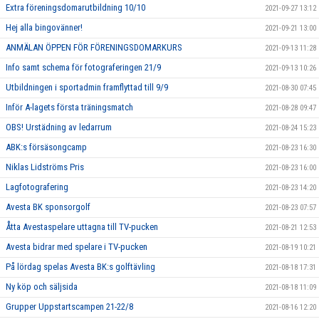
Extra föreningsdomarutbildning 10/10
2021-09-27 13:12
Hej alla bingovänner!
2021-09-21 13:00
ANMÄLAN ÖPPEN FÖR FÖRENINGSDOMARKURS
2021-09-13 11:28
Info samt schema för fotograferingen 21/9
2021-09-13 10:26
Utbildningen i sportadmin framflyttad till 9/9
2021-08-30 07:45
Inför A-lagets första träningsmatch
2021-08-28 09:47
OBS! Urstädning av ledarrum
2021-08-24 15:23
ABK:s försäsongcamp
2021-08-23 16:30
Niklas Lidströms Pris
2021-08-23 16:00
Lagfotografering
2021-08-23 14:20
Avesta BK sponsorgolf
2021-08-23 07:57
Åtta Avestaspelare uttagna till TV-pucken
2021-08-21 12:53
Avesta bidrar med spelare i TV-pucken
2021-08-19 10:21
På lördag spelas Avesta BK:s golftävling
2021-08-18 17:31
Ny köp och säljsida
2021-08-18 11:09
Grupper Uppstartscampen 21-22/8
2021-08-16 12:20