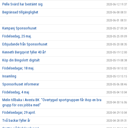
Pelle Svärd har bestämt sig
2020-06-12 19:37
Begränsad tillgänglighet
2020-06-08 08:51
2020-06-01 08:51
Kampanj Sponsorhuset
2020-05-27 09:24
Födelsedag, 25 maj.
2020-05-25 09:09
Erbjudande från Sponsorhuset
2020-05-20 08:35
Kenneth Bergqvist fyller 40 år!
2020-05-19 12:00
Köp din Bingolott digitalt
2020-05-19 08:38
Födelsedagar, 18 maj.
2020-05-18 10:32
Insamling
2020-05-13 15:15
Sponsorhuset informerar
2020-05-06 08:46
Födelsedag, 4 maj
2020-05-04 10:04
Melin tillbaka i Avesta BK "Övertygad sportgruppen får ihop en bra
2020-04-30 16:06
grupp för oss jobba med"
Födelsedagar, 29 april.
2020-04-29 10:04
Två backar fyller år
2020-04-28 09:31