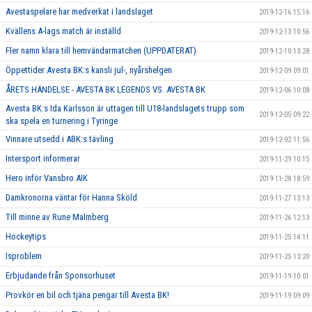
Avestaspelare har medverkat i landslaget
2019-12-16 15:16
Kvällens A-lags match är inställd
2019-12-13 10:56
Fler namn klara till hemvändarmatchen (UPPDATERAT)
2019-12-10 13:28
Öppettider Avesta BK:s kansli jul-, nyårshelgen
2019-12-09 09:01
ÅRETS HÄNDELSE - AVESTA BK LEGENDS VS. AVESTA BK
2019-12-06 10:08
Avesta BK:s Ida Karlsson är uttagen till U18-landslagets trupp som
2019-12-05 09:22
ska spela en turnering i Tyringe
Vinnare utsedd i ABK:s tävling
2019-12-02 11:56
Intersport informerar
2019-11-29 10:15
Hero inför Vansbro AIK
2019-11-28 18:59
Damkronorna väntar för Hanna Sköld
2019-11-27 13:13
Till minne av Rune Malmberg
2019-11-26 12:13
Hockeytips
2019-11-25 14:11
Isproblem
2019-11-25 13:20
Erbjudande från Sponsorhuset
2019-11-19 10:01
Provkör en bil och tjäna pengar till Avesta BK!
2019-11-19 09:09