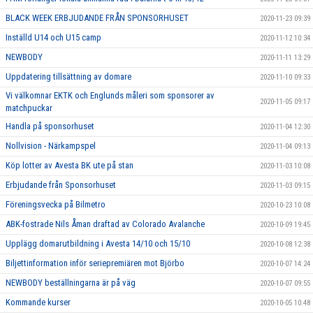
BLACK WEEK ERBJUDANDE FRÅN SPONSORHUSET
2020-11-23 09:39
Inställd U14 och U15 camp
2020-11-12 10:34
NEWBODY
2020-11-11 13:29
Uppdatering tillsättning av domare
2020-11-10 09:33
Vi välkomnar EKTK och Englunds måleri som sponsorer av
2020-11-05 09:17
matchpuckar
Handla på sponsorhuset
2020-11-04 12:30
Nollvision - Närkampspel
2020-11-04 09:13
Köp lotter av Avesta BK ute på stan
2020-11-03 10:08
Erbjudande från Sponsorhuset
2020-11-03 09:15
Föreningsvecka på Bilmetro
2020-10-23 10:08
ABK-fostrade Nils Åman draftad av Colorado Avalanche
2020-10-09 19:45
Upplägg domarutbildning i Avesta 14/10 och 15/10
2020-10-08 12:38
Biljettinformation inför seriepremiären mot Björbo
2020-10-07 14:24
NEWBODY beställningarna är på väg
2020-10-07 09:55
Kommande kurser
2020-10-05 10:48