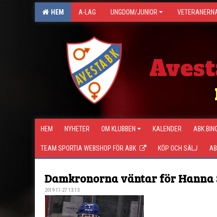
HEM
A-LAG
UNGDOM/JUNIOR
VETERANERN
Avest
HEM
NYHETER
OM KLUBBEN
KALENDER
ABK BIN
TEAM SPORTIA WEBSHOP FÖR ABK
KÖP OCH SÄLJ
AB
Damkronorna väntar för Hanna 
2019-11-27 13:13