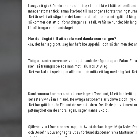
I augusti gick
Damkronorna ut i strejk för att få ett bättre bemötan
innebar att man fick lämna återbud till säsongens första träningsturne
-Det är svårt att säga hur det kommer att bli, det har inte gått så lå
så kommer det att bli förändringar i alla fall. Vi får se hur det blir 
förbättringar runt landslaget.
Har du längtat till att spela med damkronorna igen?
-Ja, det har jag gjort. Jag har haft lite uppehåll och så där, men det ä
Tidigare under november var laget samlade några dagar i Falun. Föru
isen, så träningsspelade man mot Falu IF:s J18 lag.
-Det var kul att spela igen allihopa, och möta ett lag med hög fart. D
Damkronorna kommer under turneringen i Tyskland, få ett bra kvitto p
senaste VM-tvåan Finland. De övriga nationerna är Schweiz och Tyskl
-Det har gått bra för Finland de senaste åren. Det är de jag vet mest om
jättemycket om de andra lagen, säger Hanna Sköld.
Självskriven i Damkronors trupp är Avestabekantingen Maja Nylén 
och Josefin Bouveng tagits ut av förbundskaptenen Ylva Martinsen. 