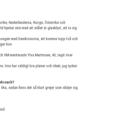
rike, Nederländerna, Norge, Österrike och
 hymlar inte med att målet är glasklart, att ta sig
 säsongen med Damkronorna, att komma topp två och
äger hon.
ch VM-meriterade Ylva Martinsen, 43, tagit över
are. Hon har väldigt bra planer och ideér, jag tycker
adcoach?
ika, sedan finns det så klart grejer som skiljer sig
and: