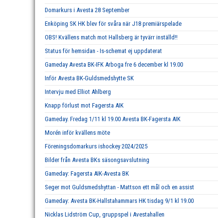
Domarkurs i Avesta 28 September
Enköping SK HK blev för svåra när J18 premiärspelade
OBS! Kvällens match mot Hallsberg är tyvärr inställd!!
Status för hemsidan - Is-schemat ej uppdaterat
Gameday Avesta BK-IFK Arboga fre 6 december kl 19.00
Inför Avesta BK-Guldsmedshytte SK
Intervju med Elliot Ahlberg
Knapp förlust mot Fagersta AIK
Gameday. Fredag 1/11 kl 19.00 Avesta BK-Fagersta AIK
Morén inför kvällens möte
Föreningsdomarkurs ishockey 2024/2025
Bilder från Avesta BKs säsongsavslutning
Gameday: Fagersta AIK-Avesta BK
Seger mot Guldsmedshyttan - Mattson ett mål och en assist
Gameday: Avesta BK-Hallstahammars HK tisdag 9/1 kl 19.00
Nicklas Lidström Cup, gruppspel i Avestahallen