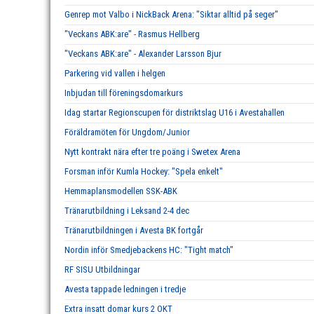
Genrep mot Valbo i NickBack Arena: "Siktar alltid på seger"
"Veckans ABK:are" - Rasmus Hellberg
"Veckans ABK:are" - Alexander Larsson Bjur
Parkering vid vallen i helgen
Inbjudan till föreningsdomarkurs
Idag startar Regionscupen för distriktslag U16 i Avestahallen
Föräldramöten för Ungdom/Junior
Nytt kontrakt nära efter tre poäng i Swetex Arena
Forsman inför Kumla Hockey: "Spela enkelt"
Hemmaplansmodellen SSK-ABK
Tränarutbildning i Leksand 2-4 dec
Tränarutbildningen i Avesta BK fortgår
Nordin inför Smedjebackens HC: "Tight match"
RF SISU Utbildningar
Avesta tappade ledningen i tredje
Extra insatt domar kurs 2 OKT