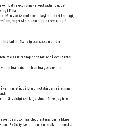
de och bättre ekonomiska förutsättningar. Det
ring i Finland.
ng tid. Men vad Svenska ishockeyförbundet har sagt,
längre fram, säger Sköld som hoppas och tror på
r alltid kul att åka iväg och spela med dem.
tom massa isträningar och tester på och utanför
et var en bra match, och en bra genomkörare.
å var man står, då bland motståndarna återfinns
and.
, de är väldigt skickliga. Just i år vet jag inte
Persson. Dessutom har debutanterna Emma Murén
Hanna Sköld tycker att man kan ställa upp med ett