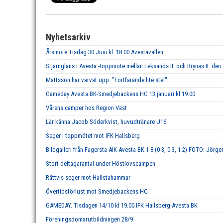
Nyhetsarkiv
Årsmöte Tisdag 30 Juni kl. 18.00 Avestavallen
Stjärnglans i Avesta -toppmöte mellan Leksands IF och Brynäs IF den
Mattsson har varvat upp: "Fortfarande lite stel"
Gameday Avesta BK-Smedjebackens HC 13 januari kl 19.00
Vårens camper hos Region Väst
Lär känna Jacob Söderkvist, huvudtränare U16
Seger i toppmötet mot IFK Hallsberg
Bildgalleri från Fagersta AIK-Avesta BK 1-8 (0-3, 0-3, 1-2) FOTO: Jörge
Stort deltagarantal under Höstlovscampen
Rättvis seger mot Hallstahammar
Övertidsförlust mot Smedjebackens HC
GAMEDAY. Tisdagen 14/10 kl 19.00 IFK Hallsberg-Avesta BK
Föreningsdomarutbildningen 28/9