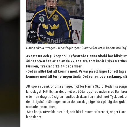
Hanna Sköld uttagen i landslaget igen: "Jag tycker att vi har ett bra la
Avesta BK och (Skogsbo SK) fostrade Hanna Sköld har blivit u
årige forwarden är en av de 22 spelare som ingår i Ylva Martins
Füssen, Tyskland 12-14 december.
-Det är alltid kul att komma med. Vi var på ett läger för ett t
kommer med till turneringen ändå. Det var en överraskning, s
Att spela i Damkronorna är inget nytt för Hanna Sköld. Redan säsonge
landslaget. Hittills har det blivit ett 20-tal uppträdanden med Damk
efter hon dragit på sig en handledsfraktur i en match mot Tyskland,
det till fjolsårssäsongen innan det var dags igen dra på sig den gul
spelade tre matcher.
-Man har ju utvecklats en del, och fått lite mer erfarenhet, säger Hann
landslaget.