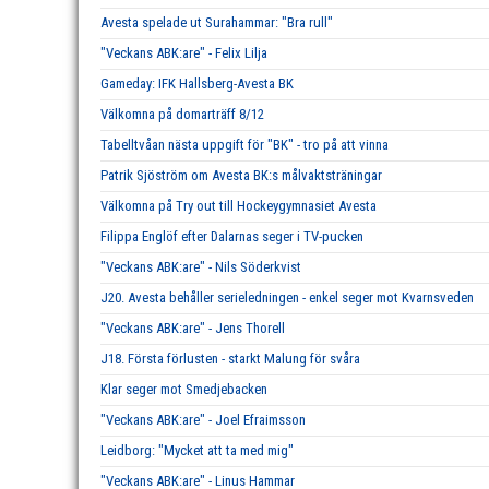
Avesta spelade ut Surahammar: "Bra rull"
"Veckans ABK:are" - Felix Lilja
Gameday: IFK Hallsberg-Avesta BK
Välkomna på domarträff 8/12
Tabelltvåan nästa uppgift för "BK" - tro på att vinna
Patrik Sjöström om Avesta BK:s målvaktsträningar
Välkomna på Try out till Hockeygymnasiet Avesta
Filippa Englöf efter Dalarnas seger i TV-pucken
"Veckans ABK:are" - Nils Söderkvist
J20. Avesta behåller serieledningen - enkel seger mot Kvarnsveden
"Veckans ABK:are" - Jens Thorell
J18. Första förlusten - starkt Malung för svåra
Klar seger mot Smedjebacken
"Veckans ABK:are" - Joel Efraimsson
Leidborg: "Mycket att ta med mig"
"Veckans ABK:are" - Linus Hammar