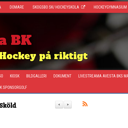
A
DOMARE
SKOGSBO SK/ HOCKEYSKOLA
HOCKEYGYMNASIUM
a BK
Hockey på riktigt
GO
KIOSK
BILDGALLERI
DOKUMENT
LIVESTREAMA AVESTA BKS M
K SPONSORGOLF
Sköld
<
>