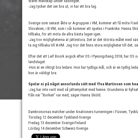
starkt manskap under säsongen.
-Jag tycker det ser bra ut, vi har ett bra lag.
Sverige som senast åkte ur A-gruppen i VM, kommer att få möta Frank
Slovakien, i B-VM, som i vår kommer att spelas i Frankrike. Hanna Sköld
tillbaka, för att möta de allra bästa lagen igen.
-Jag tror möjligheterna är jättestora. Det är det största målet med
ta sig tillbaka till A-VM. Jag tror det finns stora möjligheter till det, s
Efter det att Leif Boork avgick efter OS i Pyeongchang 2018, har OS o
landslaget.
-Hon är en riktigt bra ledare. Hon har tydliga mål, och är en tydlig led
hon är väldigt bra.
Spelar ni på något annorlunda sätt med Ylva Martinsen som he
-Jag har inte varit med så jättemycket med henne. Grunderna är hyfsat l
från när ”Borken” var med, säger Hanna Sköld.
Damkronornas matcher under 4-nationers turneringen i Füssen, Tyskl
Torsdag 12 december Tyskland-Sverige
Fredag 13 december Sverige-Finland
Lördag 14 december Schweiz-Sverige