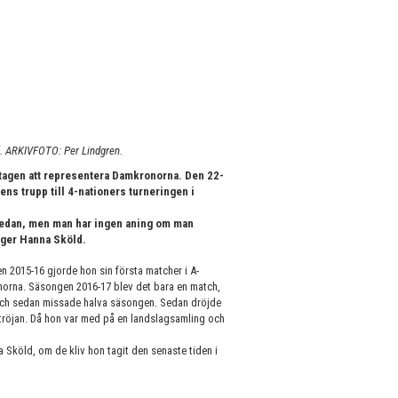
g". ARKIVFOTO: Per Lindgren.
ttagen att representera Damkronorna. Den 22-
ens trupp till 4-nationers turneringen i
ag sedan, men man har ingen aning om man
äger Hanna Sköld.
n 2015-16 gjorde hon sin första matcher i A-
ronorna. Säsongen 2016-17 blev det bara en match,
 och sedan missade halva säsongen. Sedan dröjde
a tröjan. Då hon var med på en landslagsamling och
a Sköld, om de kliv hon tagit den senaste tiden i