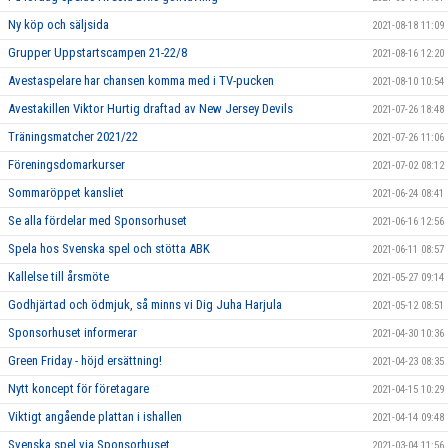
Ny köp och säljsida
2021-08-18 11:09
Grupper Uppstartscampen 21-22/8
2021-08-16 12:20
Avestaspelare har chansen komma med i TV-pucken
2021-08-10 10:54
Avestakillen Viktor Hurtig draftad av New Jersey Devils
2021-07-26 18:48
Träningsmatcher 2021/22
2021-07-26 11:06
Föreningsdomarkurser
2021-07-02 08:12
Sommaröppet kansliet
2021-06-24 08:41
Se alla fördelar med Sponsorhuset
2021-06-16 12:56
Spela hos Svenska spel och stötta ABK
2021-06-11 08:57
Kallelse till årsmöte
2021-05-27 09:14
Godhjärtad och ödmjuk, så minns vi Dig Juha Harjula
2021-05-12 08:51
Sponsorhuset informerar
2021-04-30 10:36
Green Friday - höjd ersättning!
2021-04-23 08:35
Nytt koncept för företagare
2021-04-15 10:29
Viktigt angående plattan i ishallen
2021-04-14 09:48
Svenska spel via Sponsorhuset
2021-03-04 11:56