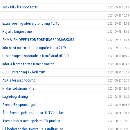
Tack till våra sponsorer
2021-09-29 10:13
2021-09-28 10:59
Extra föreningsdomarutbildning 10/10
2021-09-27 13:12
Hej alla bingovänner!
2021-09-21 13:00
ANMÄLAN ÖPPEN FÖR FÖRENINGSDOMARKURS
2021-09-13 11:28
Info samt schema för fotograferingen 21/9
2021-09-13 10:26
Utbildningen i sportadmin framflyttad till 9/9
2021-08-30 07:45
Inför A-lagets första träningsmatch
2021-08-28 09:47
OBS! Urstädning av ledarrum
2021-08-24 15:23
ABK:s försäsongcamp
2021-08-23 16:30
Niklas Lidströms Pris
2021-08-23 16:00
Lagfotografering
2021-08-23 14:20
Avesta BK sponsorgolf
2021-08-23 07:57
Åtta Avestaspelare uttagna till TV-pucken
2021-08-21 12:53
Avesta bidrar med spelare i TV-pucken
2021-08-19 10:21
På lördag spelas Avesta BK:s golftävling
2021-08-18 17:31