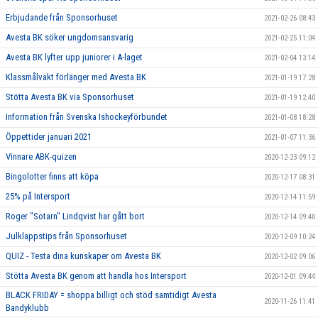
Erbjudande från Sponsorhuset
2021-02-26 08:43
Avesta BK söker ungdomsansvarig
2021-02-25 11:04
Avesta BK lyfter upp juniorer i A-laget
2021-02-04 13:14
Klassmålvakt förlänger med Avesta BK
2021-01-19 17:28
Stötta Avesta BK via Sponsorhuset
2021-01-19 12:40
Information från Svenska Ishockeyförbundet
2021-01-08 18:28
Öppettider januari 2021
2021-01-07 11:36
Vinnare ABK-quizen
2020-12-23 09:12
Bingolotter finns att köpa
2020-12-17 08:31
25% på Intersport
2020-12-14 11:59
Roger "Sotarn" Lindqvist har gått bort
2020-12-14 09:40
Julklappstips från Sponsorhuset
2020-12-09 10:24
QUIZ - Testa dina kunskaper om Avesta BK
2020-12-02 09:06
Stötta Avesta BK genom att handla hos Intersport
2020-12-01 09:44
BLACK FRIDAY = shoppa billigt och stöd samtidigt Avesta
2020-11-26 11:41
Bandyklubb