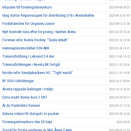
Inbjudan till föreningsdomarkurs
2023-09-08 09:57
Idag startar Regionscupen för distriktslag U16 i Avestahallen
2023-08-25 07:49
Föräldramöten för Ungdom/Junior
2023-08-13 21:00
Nytt kontrakt nära efter tre poäng i Swetex Arena
2023-02-03 23:24
Forsman inför Kumla Hockey: "Spela enkelt"
2023-01-26 18:00
Hemmaplansmodellen SSK-ABK
2023-01-24 14:47
Tränarutbildning i Leksand 2-4 dec
2022-12-05 15:22
Tränarutbildningen i Avesta BK fortgår
2022-11-22 10:56
Nordin inför Smedjebackens HC: "Tight match"
2022-11-21 19:35
RF SISU Utbildningar
2022-10-27 09:49
Avesta tappade ledningen i tredje
2022-10-14 23:01
Extra insatt domar kurs 2 OKT
2022-09-28 09:19
Är du framtidens Domare
2022-09-27 12:36
Dalarna vidare till slutspel i tv-pucken
2022-09-20 16:04
Föreningsdomarkurs den 24 Sept
2022-09-20
Succé för första upplagan av Nils Åman Camp
2022-09-03 12:53