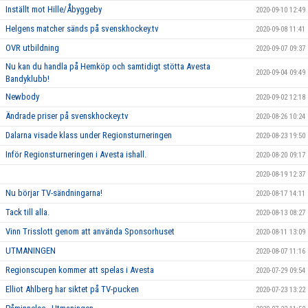
Inställt mot Hille/Åbyggeby
2020-09-10 12:49
Helgens matcher sänds på svenskhockey.tv
2020-09-08 11:41
OVR utbildning
2020-09-07 09:37
Nu kan du handla på Hemköp och samtidigt stötta Avesta
2020-09-04 09:49
Bandyklubb!
Newbody
2020-09-02 12:18
Ändrade priser på svenskhockey.tv
2020-08-26 10:24
Dalarna visade klass under Regionsturneringen
2020-08-23 19:50
Inför Regionsturneringen i Avesta ishall.
2020-08-20 09:17
2020-08-19 12:37
Nu börjar TV-sändningarna!
2020-08-17 14:11
Tack till alla.
2020-08-13 08:27
Vinn Trisslott genom att använda Sponsorhuset
2020-08-11 13:09
UTMANINGEN
2020-08-07 11:16
Regionscupen kommer att spelas i Avesta
2020-07-29 09:54
Elliot Ahlberg har siktet på TV-pucken
2020-07-23 13:22