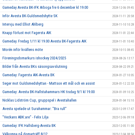
Gameday Avesta BK-IFK Arboga fre 6 december kl 19.00
2024-12-06 09:45
Inför Avesta BK-Guldsmedshytte SK
2024-11-11 20:58
Intervju med Elliot Ahlberg
2024-11-10 10:28
Knapp förlust mot Fagersta AIK
2024-11-01 22:44
Gameday. Fredag 1/11 kl 19.00 Avesta BK-Fagersta AIK
2024-11-01 10:40
Morén inför kvällens möte
2024-10-15 08:45
Föreningsdomarkurs ishockey 2024/2025
2024-08-26 13:17
Bilder från Avesta BKs säsongsavslutning
2024-04-22 09:21
Gameday: Fagersta AIK-Avesta BK
2024-01-27 10:05
Seger mot Guldsmedshyttan - Mattson ett mål och en assist
2024-01-12 22:33
Gameday: Avesta BK-Hallstahammars HK tisdag 9/1 kl 19.00
2024-01-09 10:25
Nicklas Lidström Cup, gruppspel i Avestahallen
2024-01-04 15:10
Avesta spelade ut Surahammar: "Bra rull"
2023-12-09 17:47
"Veckans ABK:are" - Felix Lilja
2023-12-06 09:18
Gameday: IFK Hallsberg-Avesta BK
2023-12-05 11:00
Välkomna på domarträff 8/12
2023-12-04 08:54