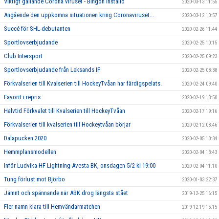
Viktigt gällande Corona viruset - Bingon inställd
2020-03-13 11:55
Angående den uppkomna situationen kring Coronaviruset...
2020-03-12 10:57
Succé för SHL-debutanten
2020-02-26 11:44
Sportlovserbjudande
2020-02-25 10:15
Club Intersport
2020-02-25 09:23
Sportlovserbjudande från Leksands IF
2020-02-25 08:38
Förkvalserien till Kvalserien till HockeyTvåan har färdigspelats.
2020-02-24 09:40
Favorit i repris
2020-02-19 13:50
Halvtid Förkvalet till Kvalserien till HockeyTvåan
2020-02-17 19:16
Förkvalserien till kvalserien till Hockeytvåan börjar
2020-02-12 08:46
Dalapucken 2020
2020-02-05 10:34
Hemmplansmodellen
2020-02-04 13:43
Inför Ludvika HF Lightning-Avesta BK, onsdagen 5/2 kl 19:00
2020-02-04 11:10
Tung förlust mot Björbo
2020-01-03 22:37
Jämnt och spännande när ABK drog längsta stået
2019-12-25 16:15
Fler namn klara till Hemvändarmatchen
2019-12-19 15:15