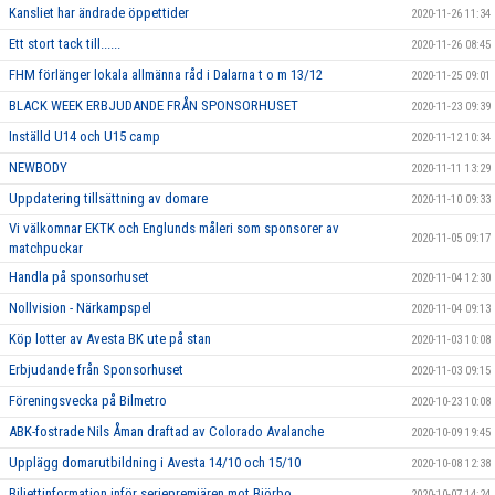
Kansliet har ändrade öppettider
2020-11-26 11:34
Ett stort tack till......
2020-11-26 08:45
FHM förlänger lokala allmänna råd i Dalarna t o m 13/12
2020-11-25 09:01
BLACK WEEK ERBJUDANDE FRÅN SPONSORHUSET
2020-11-23 09:39
Inställd U14 och U15 camp
2020-11-12 10:34
NEWBODY
2020-11-11 13:29
Uppdatering tillsättning av domare
2020-11-10 09:33
Vi välkomnar EKTK och Englunds måleri som sponsorer av
2020-11-05 09:17
matchpuckar
Handla på sponsorhuset
2020-11-04 12:30
Nollvision - Närkampspel
2020-11-04 09:13
Köp lotter av Avesta BK ute på stan
2020-11-03 10:08
Erbjudande från Sponsorhuset
2020-11-03 09:15
Föreningsvecka på Bilmetro
2020-10-23 10:08
ABK-fostrade Nils Åman draftad av Colorado Avalanche
2020-10-09 19:45
Upplägg domarutbildning i Avesta 14/10 och 15/10
2020-10-08 12:38
Biljettinformation inför seriepremiären mot Björbo
2020-10-07 14:24