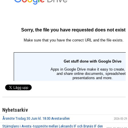
BILDGALLERI
DOKUMENT
LIVESTREAMA AVESTA BKS MATCHER
LÄNKAR
BEMANNING A-LAGET SÄSONGEN 25/26
TEAM SPORTIA WEBSHOP FÖR ABK
KÖP OCH SÄLJ
ABK SPONSORGOLF
Nyhetsarkiv
Årsmöte Tisdag 30 Juni kl. 18.00 Avestavallen
2026-05-29
Stjärnglans i Avesta -toppmöte mellan Leksands IF och Brynäs IF den