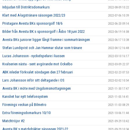
Inbjudan till Distriktsdomarkurs
2022-08-09 10:22
Klart med A-lagstränare säsongen 2022/23
2022-07-06 10:39
Pristagare Avesta BKs sponsorgolf 18/6
2022-06-20 09:14
Bilder från Avesta BK:s sponsorgolf i Åsbo 18 juni 2022
2022-06-19 14:08
Avesta BKs juniorer ligger långt framme i sommarträningen
2022-06-17 13:38
Stefan Lundqvist och Jan Hammar slutar som tränare
2022-04-12 16:48
Lucas Johansson - nyckelspelare i kassen
2022-03-10 16:17
Kvalserien nästa - sent avgörande mot Ockelbo
2022-03-09 22:37
ABK inleder förkvalet söndagen den 27 februari
2022-02-23 07:53
Lars Johansson inför sitt deltagande i OS
2022-02-02 10:54
Avesta BK i möte med Ungdomsmottagningen
2021-11-30 17:47
Kansliet har nytt telefonsystem
2021-11-05 14:41
Förenings veckan på Bilmetro
2021-11-03 08:29
Extra föreningsdomarkurs 10/10
2021-10-06 11:44
Matchtröjor #2
2021-09-29 10:42
Avesta BK:s matchdräkter säsongen 2021-22
2021-09-29 10:34