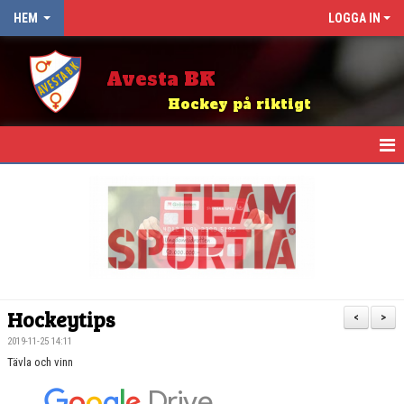
HEM
LOGGA IN
Avesta BK
Hockey på riktigt
HEM
NYHETER
OM KLUBBEN
KALENDER
Hockeytips
<
>
ABK BINGO
2019-11-25 14:11
Tävla och vinn
KIOSK