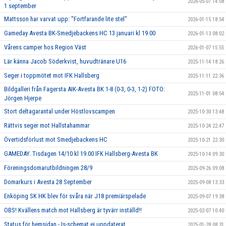
2026-05-07 14:08
1 september
Mattsson har varvat upp: "Fortfarande lite stel"
2026-01-15 18:54
Gameday Avesta BK-Smedjebackens HC 13 januari kl 19.00
2026-01-13 08:02
Vårens camper hos Region Väst
2026-01-07 15:55
Lär känna Jacob Söderkvist, huvudtränare U16
2025-11-14 18:26
Seger i toppmötet mot IFK Hallsberg
2025-11-11 22:36
Bildgalleri från Fagersta AIK-Avesta BK 1-8 (0-3, 0-3, 1-2) FOTO:
2025-11-01 08:54
Jörgen Hjerpe
Stort deltagarantal under Höstlovscampen
2025-10-30 13:48
Rättvis seger mot Hallstahammar
2025-10-24 22:47
Övertidsförlust mot Smedjebackens HC
2025-10-21 22:30
GAMEDAY. Tisdagen 14/10 kl 19.00 IFK Hallsberg-Avesta BK
2025-10-14 09:30
Föreningsdomarutbildningen 28/9
2025-09-26 09:08
Domarkurs i Avesta 28 September
2025-09-08 13:33
Enköping SK HK blev för svåra när J18 premiärspelade
2025-09-07 19:38
OBS! Kvällens match mot Hallsberg är tyvärr inställd!!
2025-02-07 10:40
Status för hemsidan - Is-schemat ej uppdaterat
2025-01-28 08:31