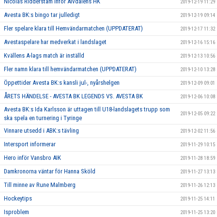
Nicolas Ridderstam inför Älvdalens HK
2019-12-19 11:29
Avesta BK:s bingo tar julledigt
2019-12-19 09:14
Fler spelare klara till Hemvändarmatchen (UPPDATERAT)
2019-12-17 11:32
Avestaspelare har medverkat i landslaget
2019-12-16 15:16
Kvällens A-lags match är inställd
2019-12-13 10:56
Fler namn klara till hemvändarmatchen (UPPDATERAT)
2019-12-10 13:28
Öppettider Avesta BK:s kansli jul-, nyårshelgen
2019-12-09 09:01
ÅRETS HÄNDELSE - AVESTA BK LEGENDS VS. AVESTA BK
2019-12-06 10:08
Avesta BK:s Ida Karlsson är uttagen till U18-landslagets trupp som
2019-12-05 09:22
ska spela en turnering i Tyringe
Vinnare utsedd i ABK:s tävling
2019-12-02 11:56
Intersport informerar
2019-11-29 10:15
Hero inför Vansbro AIK
2019-11-28 18:59
Damkronorna väntar för Hanna Sköld
2019-11-27 13:13
Till minne av Rune Malmberg
2019-11-26 12:13
Hockeytips
2019-11-25 14:11
Isproblem
2019-11-25 13:20