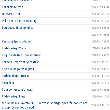
Påminnelse - Utmaningen
2020-07-22 11:50
Kansliets telefon
2020-07-20 08:41
UTMANINGEN
2020-06-15 10:02
Pelle Svärd har bestämt sig
2020-06-12 19:37
Begränsad tillgänglighet
2020-06-08 08:51
2020-06-01 08:51
Kampanj Sponsorhuset
2020-05-27 09:24
Födelsedag, 25 maj.
2020-05-25 09:09
Erbjudande från Sponsorhuset
2020-05-20 08:35
Kenneth Bergqvist fyller 40 år!
2020-05-19 12:00
Köp din Bingolott digitalt
2020-05-19 08:38
Födelsedagar, 18 maj.
2020-05-18 10:32
Insamling
2020-05-13 15:15
Sponsorhuset informerar
2020-05-06 08:46
Födelsedag, 4 maj
2020-05-04 10:04
Melin tillbaka i Avesta BK "Övertygad sportgruppen får ihop en bra
2020-04-30 16:06
grupp för oss jobba med"