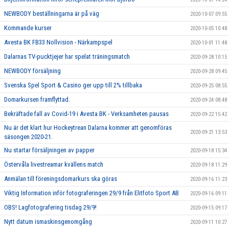
NEWBODY beställningarna är på väg
2020-10-07 09:55
Kommande kurser
2020-10-05 10:48
Avesta BK FB33 Nollvision - Närkampspel
2020-10-01 11:48
Dalarnas TV-pucktjejer har spelat träningsmatch
2020-09-28 10:15
NEWBODY försäljning
2020-09-28 09:45
Svenska Spel Sport & Casino ger upp till 2% tillbaka
2020-09-25 08:55
Domarkursen framflyttad.
2020-09-24 08:48
Bekräftade fall av Covid-19 i Avesta BK - Verksamheten pausas
2020-09-22 15:42
Nu är det klart hur Hockeytrean Dalarna kommer att genomföras
2020-09-21 13:53
säsongen 2020-21.
Nu startar försäljningen av papper
2020-09-18 15:34
Östervåla livestreamar kvällens match
2020-09-18 11:29
Anmälan till föreningsdomarkurs ska göras
2020-09-16 11:23
Viktig Information inför fotograferingen 29/9 från Elitfoto Sport AB
2020-09-16 09:11
OBS! Lagfotografering tisdag 29/9!
2020-09-15 09:17
Nytt datum ismaskinsgenomgång
2020-09-11 10:27