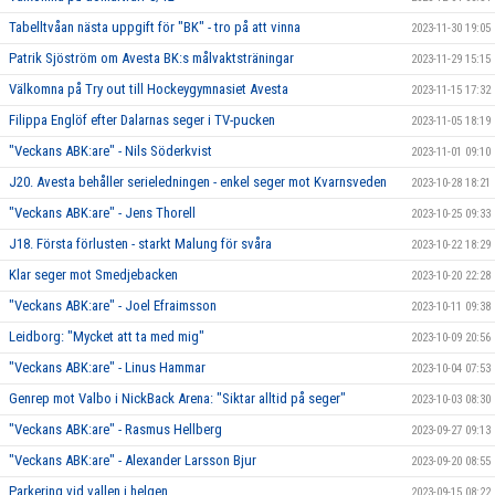
Tabelltvåan nästa uppgift för "BK" - tro på att vinna
2023-11-30 19:05
Patrik Sjöström om Avesta BK:s målvaktsträningar
2023-11-29 15:15
Välkomna på Try out till Hockeygymnasiet Avesta
2023-11-15 17:32
Filippa Englöf efter Dalarnas seger i TV-pucken
2023-11-05 18:19
"Veckans ABK:are" - Nils Söderkvist
2023-11-01 09:10
J20. Avesta behåller serieledningen - enkel seger mot Kvarnsveden
2023-10-28 18:21
"Veckans ABK:are" - Jens Thorell
2023-10-25 09:33
J18. Första förlusten - starkt Malung för svåra
2023-10-22 18:29
Klar seger mot Smedjebacken
2023-10-20 22:28
"Veckans ABK:are" - Joel Efraimsson
2023-10-11 09:38
Leidborg: "Mycket att ta med mig"
2023-10-09 20:56
"Veckans ABK:are" - Linus Hammar
2023-10-04 07:53
Genrep mot Valbo i NickBack Arena: "Siktar alltid på seger"
2023-10-03 08:30
"Veckans ABK:are" - Rasmus Hellberg
2023-09-27 09:13
"Veckans ABK:are" - Alexander Larsson Bjur
2023-09-20 08:55
Parkering vid vallen i helgen
2023-09-15 08:22