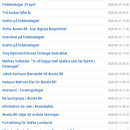
Födelsedagar, 29 april.
2020-04-29 10:04
Två backar fyller år
2020-04-28 09:31
Grattis på födelsedagen!
2020-04-27 10:28
Stötta Avesta BK - köp digitala Bingolotter!
2020-04-21 11:35
Gratulerar på födelsedagen!
2020-04-20 11:14
Grattis på födelsedagen!
2020-04-16 11:40
Tony Nyström-Eriksson förlänger kontraktet
2020-03-22 19:42
Mathias Sollander: "Vi vill bygga med spelare som har hjärtat i
2020-03-20 09:20
föreningen".
Jakob Karlsson återvänder till Avesta BK
2020-03-19 09:35
Hampus Mattson klar för Avesta BK!
2020-03-19 09:14
Intersport - Föreningsdagar
2020-03-18 13:34
Ny sportgrupp i Avesta BK
2020-03-16 11:14
Information om isen i Avestahallen.
2020-03-16 08:54
Avesta BK väljer att avsluta säsongen.
2020-03-15 10:55
Fortsättning för Stefan Lundqvist
2020-03-13 13:47