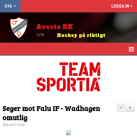
U16
LOGGA IN
Avesta BK
U16
Hockey på riktigt
HEM
NYHETER
KALENDER
MATCHER
Seger mot Falu IF - Wadhagen
<
>
TRUPPEN
omutlig
2026-03-15 15:40
BILDGALLERI