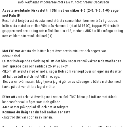
Bob Wadhagen imponerade mot Falu IF. Foto: Fredric Oscarsson
DOKUMENT
Avesta avslutade förkvalet till SM med en säker 4-0 (2-0, 1-0, 1-0)-seger
KONTAKT
mot Falu IF.
Resultatet betyder att Avesta, med största sannolikhet, kommer tvåa i gruppen.
Inför sista matchen mellan Västerås-Hammarö (start kl 16.00), toppar Västerås IK
gruppen med sex poäng och målskillnaden +18, medans ABK har lika många poäng
men en klart sämre målskillnad (-1).
Mot FIF var
Avesta det bättre laget över sextio minuter och segern var
odiskutabel.
En stor bidragande anledning till att det blev seger var målvakten
Bob Wadhagen
som spikade igen och räddade 26 av 26 skott.
-Skönt att avsluta med en nolla, säger Bob som var nöjd över sin egen insats efter
att haft en tuff match mot VIK i fredags.
-Det var en svår match. Idag tycker jag vi gör en av säsongens bästa matcher med
tanke på det var ett bra lag vi mötte.
Efter att
varit relativt överlägsna i serien, fick "BK" känna på tuffare motstånd i
helgens förkval. Något som Bob gillade.
-Man är mer påkopplad då och det är roligare.
Kommer du ihåg när du höll nollan senast?
-Jag tror det var i början av serien.