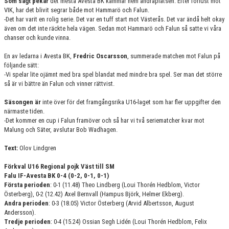
Som sagt pekar
det mesta Avesta BK kammar hem andraplatsen. Efter förlust mot
VIK, har det blivit segrar både mot Hammarö och Falun.
-Det har varit en rolig serie. Det var en tuff start mot Västerås. Det var ändå helt okay
även om det inte räckte hela vägen. Sedan mot Hammarö och Falun så satte vi våra
chanser och kunde vinna.
En av ledarna i Avesta BK,
Fredric Oscarsson
, summerade matchen mot Falun på
följande sätt:
-Vi spelar lite ojämnt med bra spel blandat med mindre bra spel. Ser man det större
så är vi bättre än Falun och vinner rättvist.
Säsongen är
inte över för det framgångsrika U16-laget som har fler uppgifter den
närmaste tiden.
-Det kommer en cup i Falun framöver och så har vi två seriematcher kvar mot
Malung och Säter, avslutar Bob Wadhagen.
Text:
Olov Lindgren
Förkval U16 Regional pojk Väst till SM
Falu IF-Avesta BK 0-4 (0-2, 0-1, 0-1)
Första perioden
: 0-1 (11.48) Theo Lindberg (Loui Thorén Hedblom, Victor
Österberg), 0-2 (12.42) Axel Bernvall (Hampus Björk, Helmer Ekberg).
Andra perioden
: 0-3 (18.05) Victor Österberg (Arvid Albertsson, August
Andersson).
Tredje perioden
: 0-4 (15.24) Ossian Segh Lidén (Loui Thorén Hedblom, Felix