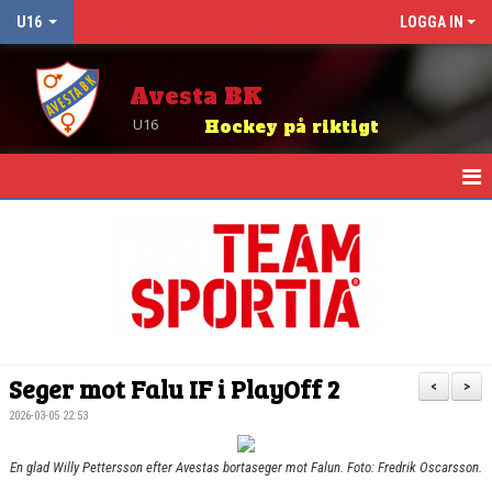
U16
LOGGA IN
Avesta BK
U16
Hockey på riktigt
HEM
NYHETER
KALENDER
MATCHER
Seger mot Falu IF i PlayOff 2
<
>
TRUPPEN
2026-03-05 22:53
BILDGALLERI
En glad Willy Pettersson efter Avestas bortaseger mot Falun. Foto: Fredrik Oscarsson.