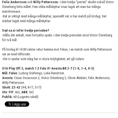
Felix Andersson
och
Willy Pettersson.
I den tredje "perren" skulle också Victor
Österberg hitta målet. Fem olika målskyttar visar laget att man har många
matchvinnare.
-Det är viktigt med många målskyttar, speciellt när vi har match på lördag. Det
stärker laget med många målskyttar.
Vad sa ni inför tredje perioden?
-Hålla det enkelt, men fortsätta spela. I den tredje perioden stod Victor Österberg
för två mål.
På lördag kl 14:00 väntar retur hemma mot Falun, i en match som Willy Pettersson
ser an med tillförsikt.
-Om vi spelar som idag har vi stora möjligheter, att gå vidare.
U16 Play Off 2, match 1:2 Falu IF-Avesta BK 2-7 (1-0, 1-4, 0-3)
Mål: Falun
: Ludvig Gräfnings, Loke Renström.
Avesta
: Cesar Oscarsson 2, Victor Österberg 2, Oliver Almkärr, Felix Andersson,
Willy Pettersson.
Skott: 22-42
(9-8, 8-17, 5-17)
Utv: FIF
: 4x2,
ABK
: 5x2
Publik:
60 (Lugnets ishall)