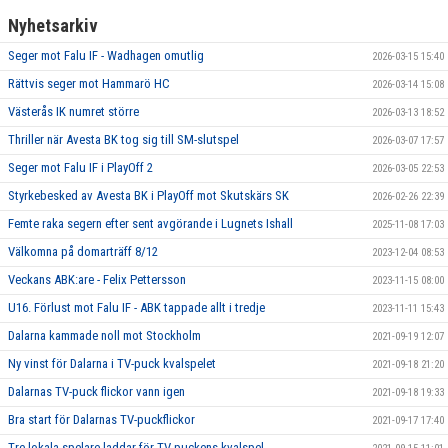
Nyhetsarkiv
Seger mot Falu IF - Wadhagen omutlig
2026-03-15 15:40
Rättvis seger mot Hammarö HC
2026-03-14 15:08
Västerås IK numret större
2026-03-13 18:52
Thriller när Avesta BK tog sig till SM-slutspel
2026-03-07 17:57
Seger mot Falu IF i PlayOff 2
2026-03-05 22:53
Styrkebesked av Avesta BK i PlayOff mot Skutskärs SK
2026-02-26 22:39
Femte raka segern efter sent avgörande i Lugnets Ishall
2025-11-08 17:03
Välkomna på domarträff 8/12
2023-12-04 08:53
Veckans ABK:are - Felix Pettersson
2023-11-15 08:00
U16. Förlust mot Falu IF - ABK tappade allt i tredje
2023-11-11 15:43
Dalarna kammade noll mot Stockholm
2021-09-19 12:07
Ny vinst för Dalarna i TV-puck kvalspelet
2021-09-18 21:20
Dalarnas TV-puck flickor vann igen
2021-09-18 19:33
Bra start för Dalarnas TV-puckflickor
2021-09-17 17:40
Tre lokala spelare laddar för TV-puckens kvalspel