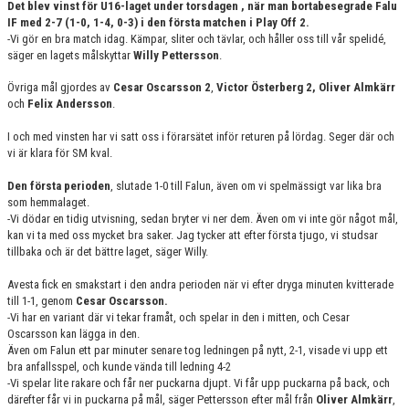
Det blev vinst för U16-laget under torsdagen , när man bortabesegrade Falu
DOKUMENT
IF med 2-7 (1-0, 1-4, 0-3) i den första matchen i Play Off 2.
-Vi gör en bra match idag. Kämpar, sliter och tävlar, och håller oss till vår spelidé,
KONTAKT
säger en lagets målskyttar
Willy Pettersson
.
Övriga mål gjordes av
Cesar Oscarsson 2
,
Victor Österberg 2, Oliver Almkärr
och
Felix Andersson
.
I och med vinsten har vi satt oss i förarsätet inför returen på lördag. Seger där och
vi är klara för SM kval.
Den första perioden
, slutade 1-0 till Falun, även om vi spelmässigt var lika bra
som hemmalaget.
-Vi dödar en tidig utvisning, sedan bryter vi ner dem. Även om vi inte gör något mål,
kan vi ta med oss mycket bra saker. Jag tycker att efter första tjugo, vi studsar
tillbaka och är det bättre laget, säger Willy.
Avesta fick en smakstart i den andra perioden när vi efter dryga minuten kvitterade
till 1-1, genom
Cesar Oscarsson.
-Vi har en variant där vi tekar framåt, och spelar in den i mitten, och Cesar
Oscarsson kan lägga in den.
Även om Falun ett par minuter senare tog ledningen på nytt, 2-1, visade vi upp ett
bra anfallsspel, och kunde vända till ledning 4-2
-Vi spelar lite rakare och får ner puckarna djupt. Vi får upp puckarna på back, och
därefter får vi in puckarna på mål, säger Pettersson efter mål från
Oliver Almkärr
,