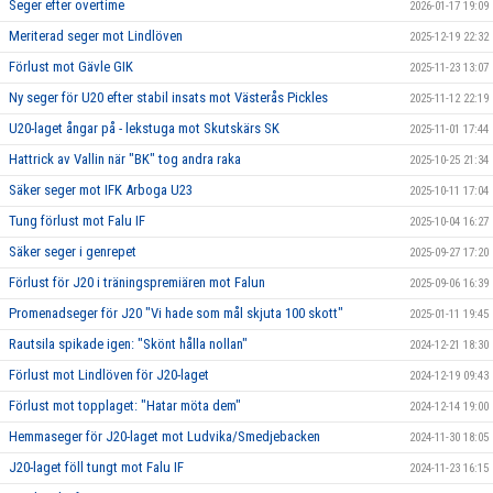
Seger efter overtime
2026-01-17 19:09
Meriterad seger mot Lindlöven
2025-12-19 22:32
Förlust mot Gävle GIK
2025-11-23 13:07
Ny seger för U20 efter stabil insats mot Västerås Pickles
2025-11-12 22:19
U20-laget ångar på - lekstuga mot Skutskärs SK
2025-11-01 17:44
Hattrick av Vallin när "BK" tog andra raka
2025-10-25 21:34
Säker seger mot IFK Arboga U23
2025-10-11 17:04
Tung förlust mot Falu IF
2025-10-04 16:27
Säker seger i genrepet
2025-09-27 17:20
Förlust för J20 i träningspremiären mot Falun
2025-09-06 16:39
Promenadseger för J20 "Vi hade som mål skjuta 100 skott"
2025-01-11 19:45
Rautsila spikade igen: "Skönt hålla nollan"
2024-12-21 18:30
Förlust mot Lindlöven för J20-laget
2024-12-19 09:43
Förlust mot topplaget: "Hatar möta dem"
2024-12-14 19:00
Hemmaseger för J20-laget mot Ludvika/Smedjebacken
2024-11-30 18:05
J20-laget föll tungt mot Falu IF
2024-11-23 16:15