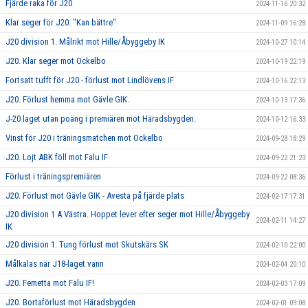
Fjärde raka för J20
2024-11-16 20:32
Klar seger för J20: "Kan bättre"
2024-11-09 16:28
J20 division 1. Målrikt mot Hille/Åbyggeby IK
2024-10-27 10:14
J20. Klar seger mot Ockelbo
2024-10-19 22:19
Fortsatt tufft för J20 - förlust mot Lindlövens IF
2024-10-16 22:13
J20. Förlust hemma mot Gävle GIK.
2024-10-13 17:36
J-20 laget utan poäng i premiären mot Häradsbygden.
2024-10-12 16:33
Vinst för J20 i träningsmatchen mot Ockelbo
2024-09-28 18:29
J20. Lojt ABK föll mot Falu IF
2024-09-22 21:23
Förlust i träningspremiären
2024-09-22 08:36
J20. Förlust mot Gävle GIK - Avesta på fjärde plats
2024-02-17 17:31
J20 division 1 A Västra. Hoppet lever efter seger mot Hille/Åbyggeby
2024-02-11 14:27
IK
J20 division 1. Tung förlust mot Skutskärs SK
2024-02-10 22:00
Målkalas när J18-laget vann
2024-02-04 20:10
J20. Femetta mot Falu IF!
2024-02-03 17:09
J20. Bortaförlust mot Häradsbygden
2024-02-01 09:08