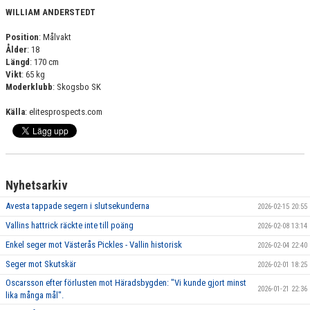
WILLIAM ANDERSTEDT
Position
: Målvakt
Ålder
: 18
Längd
: 170 cm
Vikt
: 65 kg
Moderklubb
: Skogsbo SK
Källa
: elitesprospects.com
Nyhetsarkiv
Avesta tappade segern i slutsekunderna
2026-02-15 20:55
Vallins hattrick räckte inte till poäng
2026-02-08 13:14
Enkel seger mot Västerås Pickles - Vallin historisk
2026-02-04 22:40
Seger mot Skutskär
2026-02-01 18:25
Oscarsson efter förlusten mot Häradsbygden: "Vi kunde gjort minst
2026-01-21 22:36
lika många mål".