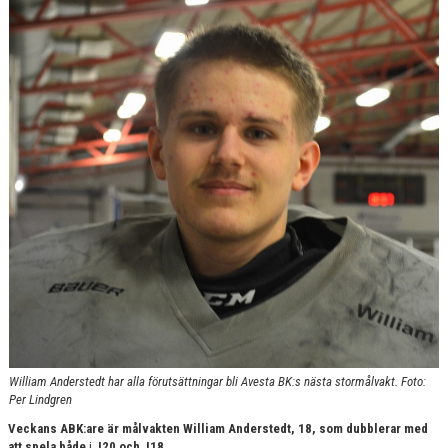
TABELL & RESULTAT
William Anderstedt har alla förutsättningar bli Avesta BK:s nästa stormålvakt. Foto:
Per Lindgren
Veckans ABK:are är målvakten William Anderstedt, 18, som dubblerar med
att spela både
i
J20 och J18.