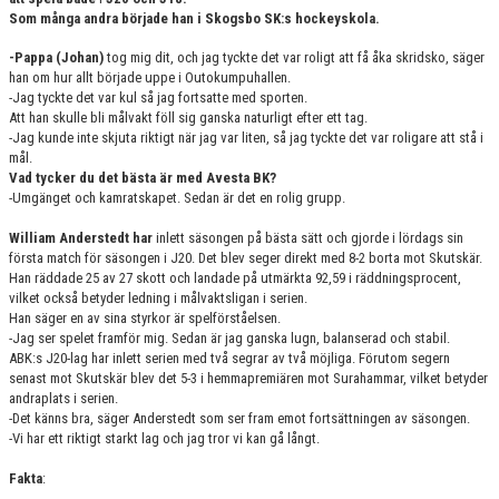
Som många andra började han i Skogsbo SK:s hockeyskola.
-Pappa (Johan)
tog mig dit, och jag tyckte det var roligt att få åka skridsko, säger
han om hur allt började uppe i Outokumpuhallen.
-Jag tyckte det var kul så jag fortsatte med sporten.
Att han skulle bli målvakt föll sig ganska naturligt efter ett tag.
-Jag kunde inte skjuta riktigt när jag var liten, så jag tyckte det var roligare att stå i
mål.
Vad tycker du det bästa är med Avesta BK?
-Umgänget och kamratskapet. Sedan är det en rolig grupp.
William Anderstedt har
inlett säsongen på bästa sätt och gjorde i lördags sin
första match för säsongen i J20. Det blev seger direkt med 8-2 borta mot Skutskär.
Han räddade 25 av 27 skott och landade på utmärkta 92,59 i räddningsprocent,
vilket också betyder ledning i målvaktsligan i serien.
Han säger en av sina styrkor är spelförståelsen.
-Jag ser spelet framför mig. Sedan är jag ganska lugn, balanserad och stabil.
ABK:s J20-lag har inlett serien med två segrar av två möjliga. Förutom segern
senast mot Skutskär blev det 5-3 i hemmapremiären mot Surahammar, vilket betyder
andraplats i serien.
-Det känns bra, säger Anderstedt som ser fram emot fortsättningen av säsongen.
-Vi har ett riktigt starkt lag och jag tror vi kan gå långt.
Fakta
: