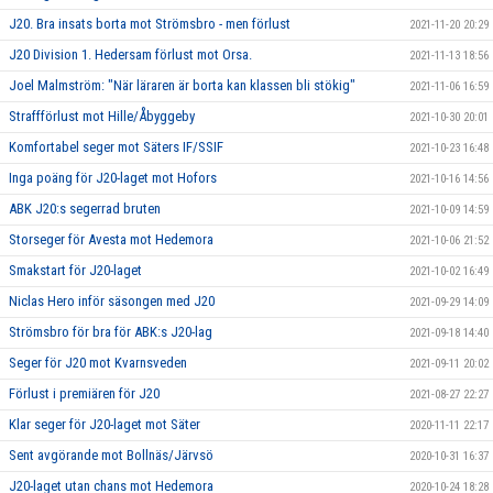
J20. Bra insats borta mot Strömsbro - men förlust
2021-11-20 20:29
J20 Division 1. Hedersam förlust mot Orsa.
2021-11-13 18:56
Joel Malmström: "När läraren är borta kan klassen bli stökig"
2021-11-06 16:59
Straffförlust mot Hille/Åbyggeby
2021-10-30 20:01
Komfortabel seger mot Säters IF/SSIF
2021-10-23 16:48
Inga poäng för J20-laget mot Hofors
2021-10-16 14:56
ABK J20:s segerrad bruten
2021-10-09 14:59
Storseger för Avesta mot Hedemora
2021-10-06 21:52
Smakstart för J20-laget
2021-10-02 16:49
Niclas Hero inför säsongen med J20
2021-09-29 14:09
Strömsbro för bra för ABK:s J20-lag
2021-09-18 14:40
Seger för J20 mot Kvarnsveden
2021-09-11 20:02
Förlust i premiären för J20
2021-08-27 22:27
Klar seger för J20-laget mot Säter
2020-11-11 22:17
Sent avgörande mot Bollnäs/Järvsö
2020-10-31 16:37
J20-laget utan chans mot Hedemora
2020-10-24 18:28