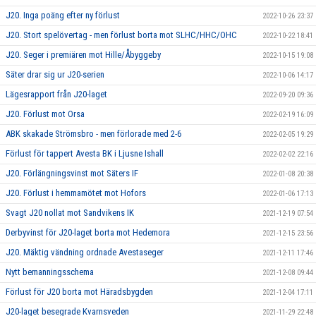
J20. Inga poäng efter ny förlust
2022-10-26 23:37
J20. Stort spelövertag - men förlust borta mot SLHC/HHC/OHC
2022-10-22 18:41
J20. Seger i premiären mot Hille/Åbyggeby
2022-10-15 19:08
Säter drar sig ur J20-serien
2022-10-06 14:17
Lägesrapport från J20-laget
2022-09-20 09:36
J20. Förlust mot Orsa
2022-02-19 16:09
ABK skakade Strömsbro - men förlorade med 2-6
2022-02-05 19:29
Förlust för tappert Avesta BK i Ljusne Ishall
2022-02-02 22:16
J20. Förlängningsvinst mot Säters IF
2022-01-08 20:38
J20. Förlust i hemmamötet mot Hofors
2022-01-06 17:13
Svagt J20 nollat mot Sandvikens IK
2021-12-19 07:54
Derbyvinst för J20-laget borta mot Hedemora
2021-12-15 23:56
J20. Mäktig vändning ordnade Avestaseger
2021-12-11 17:46
Nytt bemanningsschema
2021-12-08 09:44
Förlust för J20 borta mot Häradsbygden
2021-12-04 17:11
J20-laget besegrade Kvarnsveden
2021-11-29 22:48