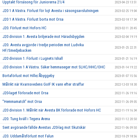
Upptakt försäsong för Juniorerna 21/4
2023-04-23 13:51
J20 1 A Västra. Förlust för lojt Avesta i säsongsavslutningen
2023-02-25 19:04
J20 1 A Västra. Förlust borta mot Orsa
2023-02-18 17:34
J20. Förlust mot Hofors HC
2023-02-11 20:45
J20 division 1. Avesta briljerade mot Häradsbygden
2023-02-04 19:19
J20. Avesta avgjorde i tredje perioden mot Ludvika
2023-01-25 22:31
HF/Smedjebacken
J20 division 1. Förlust i Lugnets Ishall
2023-01-21 16:19
J20 division 1 A Västra. Säker hemmaseger mot SLHC/HHC/OHC
2023-01-14 19:22
Bortaförlust mot Hille/Åbyggeby
2023-01-07 15:56
Målrikt när Kvarnsvedens GoIF IK vann efter straffar
2022-12-03 18:30
J20-laget förlorade mot Orsa
2022-11-26 19:16
”Hemmamatch” mot Orsa
2022-11-26 09:05
J20 division 1. Målrikt när Avesta BK förlorade mot Hofors HC
2022-11-19 16:34
J20. Tung kväll i Tegera Arena
2022-11-12 20:50
Sent avgörande fällde Avestas J20-lag mot Skutskär
2022-11-06 09:50
J20. Uddamålsförlust mot Falun
2022-10-29 18:56