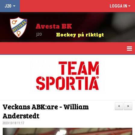
J20
LOGGA IN
Avesta BK
J20
Hockey på riktigt
HEM
NYHETER
KALENDER
TRUPPEN
Veckans ABK:are - William
<
>
BEMANNING KIOSK OCH SEKRETARIAT
Anderstedt
2023-10-18 11:17
KONTAKT