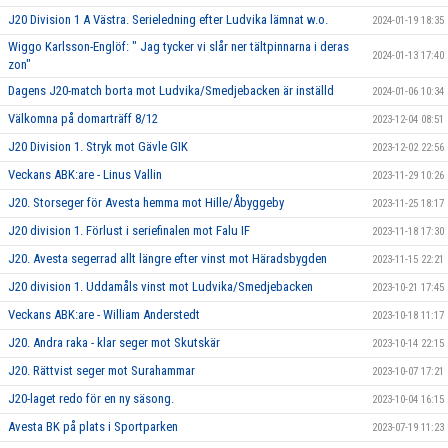
J20 Division 1 A Västra. Serieledning efter Ludvika lämnat w.o.
2024-01-19 18:35
Wiggo Karlsson-Englöf: " Jag tycker vi slår ner tältpinnarna i deras
2024-01-13 17:40
zon"
Dagens J20-match borta mot Ludvika/Smedjebacken är inställd
2024-01-06 10:34
Välkomna på domarträff 8/12
2023-12-04 08:51
J20 Division 1. Stryk mot Gävle GIK
2023-12-02 22:56
Veckans ABK:are - Linus Vallin
2023-11-29 10:26
J20. Storseger för Avesta hemma mot Hille/Åbyggeby
2023-11-25 18:17
J20 division 1. Förlust i seriefinalen mot Falu IF
2023-11-18 17:30
J20. Avesta segerrad allt längre efter vinst mot Häradsbygden
2023-11-15 22:21
J20 division 1. Uddamåls vinst mot Ludvika/Smedjebacken
2023-10-21 17:45
Veckans ABK:are - William Anderstedt
2023-10-18 11:17
J20. Andra raka - klar seger mot Skutskär
2023-10-14 22:15
J20. Rättvist seger mot Surahammar
2023-10-07 17:21
J20-laget redo för en ny säsong.
2023-10-04 16:15
Avesta BK på plats i Sportparken
2023-07-19 11:23