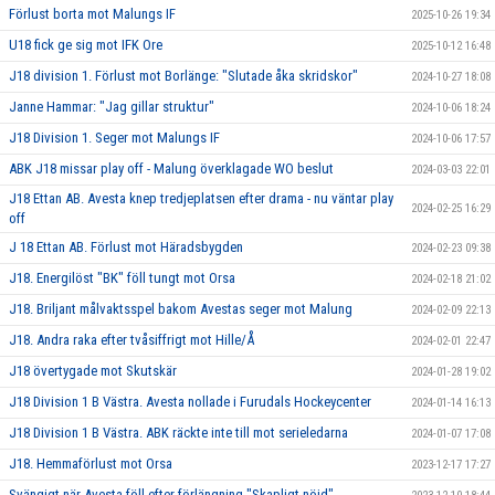
Förlust borta mot Malungs IF
2025-10-26 19:34
U18 fick ge sig mot IFK Ore
2025-10-12 16:48
J18 division 1. Förlust mot Borlänge: "Slutade åka skridskor"
2024-10-27 18:08
Janne Hammar: "Jag gillar struktur"
2024-10-06 18:24
J18 Division 1. Seger mot Malungs IF
2024-10-06 17:57
ABK J18 missar play off - Malung överklagade WO beslut
2024-03-03 22:01
J18 Ettan AB. Avesta knep tredjeplatsen efter drama - nu väntar play
2024-02-25 16:29
off
J 18 Ettan AB. Förlust mot Häradsbygden
2024-02-23 09:38
J18. Energilöst "BK" föll tungt mot Orsa
2024-02-18 21:02
J18. Briljant målvaktsspel bakom Avestas seger mot Malung
2024-02-09 22:13
J18. Andra raka efter tvåsiffrigt mot Hille/Å
2024-02-01 22:47
J18 övertygade mot Skutskär
2024-01-28 19:02
J18 Division 1 B Västra. Avesta nollade i Furudals Hockeycenter
2024-01-14 16:13
J18 Division 1 B Västra. ABK räckte inte till mot serieledarna
2024-01-07 17:08
J18. Hemmaförlust mot Orsa
2023-12-17 17:27
Svängigt när Avesta föll efter förlängning "Skapligt nöjd"