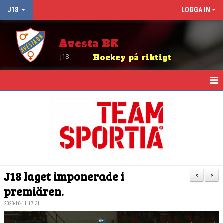
J18
LOGGA IN
Avesta BK
J18
Hockey på riktigt
HEM
NYHETER
KALENDER
TRUPPEN
J18 laget imponerade i
<
>
BEMANNING 2025/26
premiären.
2020-10-11 17:31
MATCHER