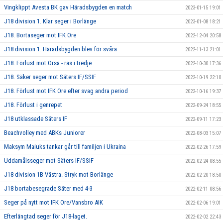
Vingklippt Avesta BK gav Häradsbygden en match
2023-01-15 19:01
J18 division 1. Klar seger i Borlänge
2023-01-08 18:21
J18. Bortaseger mot IFK Ore
2022-12-04 20:58
J18 division 1. Häradsbygden blev för svåra
2022-11-13 21:01
J18. Förlust mot Orsa - ras i tredje
2022-10-30 17:36
J18. Säker seger mot Säters IF/SSIF
2022-10-19 22:10
J18. Förlust mot IFK Ore efter svag andra period
2022-10-16 19:37
J18. Förlust i genrepet
2022-09-24 18:55
J18 utklassade Säters IF
2022-09-11 17:23
Beachvolley med ABKs Juniorer
2022-08-03 15:07
Maksym Maiuks tankar går till familjen i Ukraina
2022-02-26 17:59
Uddamålsseger mot Säters IF/SSIF
2022-02-24 08:55
J18 division 1B Västra. Stryk mot Borlänge
2022-02-20 18:50
J18 bortabesegrade Säter med 4-3
2022-02-11 08:56
Seger på nytt mot IFK Ore/Vansbro AIK
2022-02-06 19:01
Efterlängtad seger för J18-laget.
2022-02-02 22:43