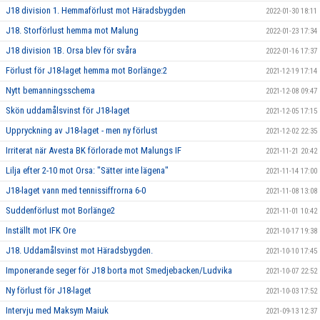
J18 division 1. Hemmaförlust mot Häradsbygden
2022-01-30 18:11
J18. Storförlust hemma mot Malung
2022-01-23 17:34
J18 division 1B. Orsa blev för svåra
2022-01-16 17:37
Förlust för J18-laget hemma mot Borlänge:2
2021-12-19 17:14
Nytt bemanningsschema
2021-12-08 09:47
Skön uddamålsvinst för J18-laget
2021-12-05 17:15
Uppryckning av J18-laget - men ny förlust
2021-12-02 22:35
Irriterat när Avesta BK förlorade mot Malungs IF
2021-11-21 20:42
Lilja efter 2-10 mot Orsa: "Sätter inte lägena"
2021-11-14 17:00
J18-laget vann med tennissiffrorna 6-0
2021-11-08 13:08
Suddenförlust mot Borlänge2
2021-11-01 10:42
Inställt mot IFK Ore
2021-10-17 19:38
J18. Uddamålsvinst mot Häradsbygden.
2021-10-10 17:45
Imponerande seger för J18 borta mot Smedjebacken/Ludvika
2021-10-07 22:52
Ny förlust för J18-laget
2021-10-03 17:52
Intervju med Maksym Maiuk
2021-09-13 12:37