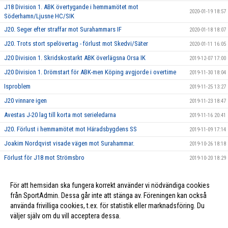
J18 Division 1. ABK övertygande i hemmamötet mot
2020-01-19 18:57
Söderhamn/Ljusne HC/SIK
J20. Seger efter straffar mot Surahammars IF
2020-01-18 18:07
J20. Trots stort spelövertag - förlust mot Skedvi/Säter
2020-01-11 16:05
J20 Division 1. Skridskostarkt ABK överlägsna Orsa IK
2019-12-07 17:00
J20 Division 1. Drömstart för ABK-men Köping avgjorde i overtime
2019-11-30 18:04
Isproblem
2019-11-25 13:27
J20 vinnare igen
2019-11-23 18:47
Avestas J-20 lag till korta mot serieledarna
2019-11-16 20:41
J20. Förlust i hemmamötet mot Häradsbygdens SS
2019-11-09 17:14
Joakim Nordqvist visade vägen mot Surahammar.
2019-10-26 18:18
Förlust för J18 mot Strömsbro
2019-10-20 18:29
Bortaseger i J20-premiären
2019-10-19 20:52
För att hemsidan ska fungera korrekt använder vi nödvändiga cookies
Pelle Svärdh: "Det känns som vi har en härlig harmoni i truppen"
2019-10-17 09:56
från SportAdmin. Dessa går inte att stänga av. Föreningen kan också
använda frivilliga cookies, t.ex. för statistik eller marknadsföring. Du
väljer själv om du vill acceptera dessa.