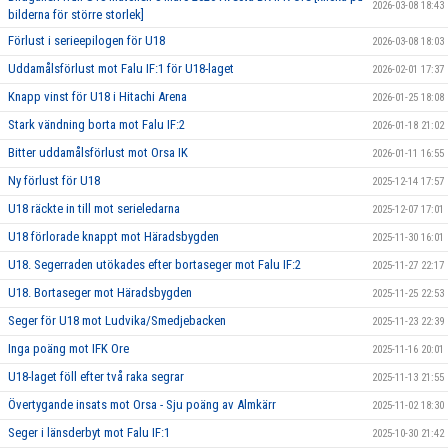
2026-03-08 18:43
bilderna för större storlek]
Förlust i serieepilogen för U18
2026-03-08 18:03
Uddamålsförlust mot Falu IF:1 för U18-laget
2026-02-01 17:37
Knapp vinst för U18 i Hitachi Arena
2026-01-25 18:08
Stark vändning borta mot Falu IF:2
2026-01-18 21:02
Bitter uddamålsförlust mot Orsa IK
2026-01-11 16:55
Ny förlust för U18
2025-12-14 17:57
U18 räckte in till mot serieledarna
2025-12-07 17:01
U18 förlorade knappt mot Häradsbygden
2025-11-30 16:01
U18. Segerraden utökades efter bortaseger mot Falu IF:2
2025-11-27 22:17
U18. Bortaseger mot Häradsbygden
2025-11-25 22:53
Seger för U18 mot Ludvika/Smedjebacken
2025-11-23 22:39
Inga poäng mot IFK Ore
2025-11-16 20:01
U18-laget föll efter två raka segrar
2025-11-13 21:55
Övertygande insats mot Orsa - Sju poäng av Almkärr
2025-11-02 18:30
Seger i länsderbyt mot Falu IF:1
2025-10-30 21:42