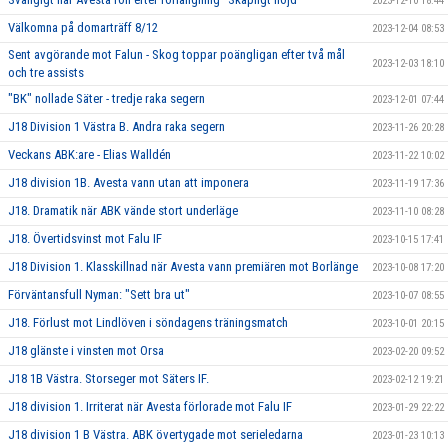
2023-12-10 18:44
Välkomna på domarträff 8/12
2023-12-04 08:53
Sent avgörande mot Falun - Skog toppar poängligan efter två mål
2023-12-03 18:10
och tre assists
"BK" nollade Säter - tredje raka segern
2023-12-01 07:44
J18 Division 1 Västra B. Andra raka segern
2023-11-26 20:28
Veckans ABK:are - Elias Walldén
2023-11-22 10:02
J18 division 1B. Avesta vann utan att imponera
2023-11-19 17:36
J18. Dramatik när ABK vände stort underläge
2023-11-10 08:28
J18. Övertidsvinst mot Falu IF
2023-10-15 17:41
J18 Division 1. Klasskillnad när Avesta vann premiären mot Borlänge
2023-10-08 17:20
Förväntansfull Nyman: "Sett bra ut"
2023-10-07 08:55
J18. Förlust mot Lindlöven i söndagens träningsmatch
2023-10-01 20:15
J18 glänste i vinsten mot Orsa
2023-02-20 09:52
J18 1B Västra. Storseger mot Säters IF.
2023-02-12 19:21
J18 division 1. Irriterat när Avesta förlorade mot Falu IF
2023-01-29 22:22
J18 division 1 B Västra. ABK övertygade mot serieledarna
2023-01-23 10:13