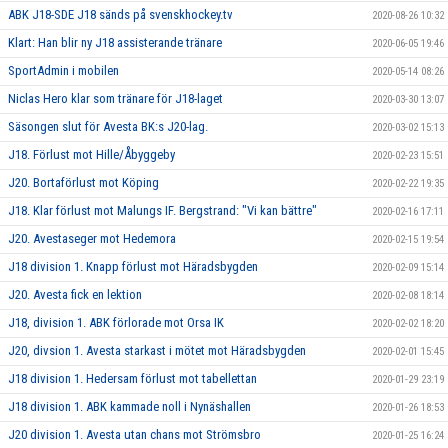
ABK J18-SDE J18 sänds på svenskhockey.tv
2020-08-26 10:32
Klart: Han blir ny J18 assisterande tränare
2020-06-05 19:46
SportAdmin i mobilen
2020-05-14 08:26
Niclas Hero klar som tränare för J18-laget
2020-03-30 13:07
Säsongen slut för Avesta BK:s J20-lag.
2020-03-02 15:13
J18. Förlust mot Hille/Åbyggeby
2020-02-23 15:51
J20. Bortaförlust mot Köping
2020-02-22 19:35
J18. Klar förlust mot Malungs IF. Bergstrand: "Vi kan bättre"
2020-02-16 17:11
J20. Avestaseger mot Hedemora
2020-02-15 19:54
J18 division 1. Knapp förlust mot Häradsbygden
2020-02-09 15:14
J20. Avesta fick en lektion
2020-02-08 18:14
J18, division 1. ABK förlorade mot Orsa IK
2020-02-02 18:20
J20, divsion 1. Avesta starkast i mötet mot Häradsbygden
2020-02-01 15:45
J18 division 1. Hedersam förlust mot tabellettan
2020-01-29 23:19
J18 division 1. ABK kammade noll i Nynäshallen
2020-01-26 18:53
J20 division 1. Avesta utan chans mot Strömsbro
2020-01-25 16:24