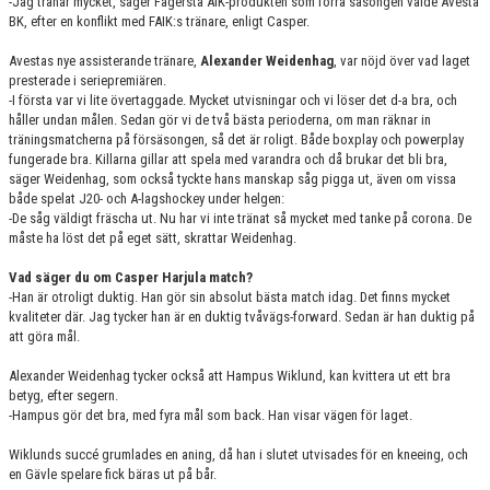
-Jag tränar mycket, säger Fagersta AIK-produkten som förra säsongen valde Avesta
BK, efter en konflikt med FAIK:s tränare, enligt Casper.
Avestas nye assisterande tränare,
Alexander Weidenhag
, var nöjd över vad laget
presterade i seriepremiären.
-I första var vi lite övertaggade. Mycket utvisningar och vi löser det d-a bra, och
håller undan målen. Sedan gör vi de två bästa perioderna, om man räknar in
träningsmatcherna på försäsongen, så det är roligt. Både boxplay och powerplay
fungerade bra. Killarna gillar att spela med varandra och då brukar det bli bra,
säger Weidenhag, som också tyckte hans manskap såg pigga ut, även om vissa
både spelat J20- och A-lagshockey under helgen:
-De såg väldigt fräscha ut. Nu har vi inte tränat så mycket med tanke på corona. De
måste ha löst det på eget sätt, skrattar Weidenhag.
Vad säger du om Casper Harjula match?
-Han är otroligt duktig. Han gör sin absolut bästa match idag. Det finns mycket
kvaliteter där. Jag tycker han är en duktig tvåvägs-forward. Sedan är han duktig på
att göra mål.
Alexander Weidenhag tycker också att Hampus Wiklund, kan kvittera ut ett bra
betyg, efter segern.
-Hampus gör det bra, med fyra mål som back. Han visar vägen för laget.
Wiklunds succé grumlades en aning, då han i slutet utvisades för en kneeing, och
en Gävle spelare fick bäras ut på bår.