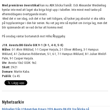
Med premiären överstökad
kan nu ABK blicka framåt. Och Alexander Weidenhag
hymlar inte med att laget ska kriga högt upp i tabellen. Inte minst med tanke på
eftermiddagens övertygande insats.
-Med det vi ser idag, och det vi har sett tidigare, så tycker jag absolut vi ska sikta
på topplaceringar i den här serien. Nu vet jag inte så mycket om övriga lag, men det
blir spännande att se vad de har att komma med.
På onsdag väntar bortamatch mot Hille/Åbyggeby.
J18. Avesta BK-Gävle GIK 9-1 (0-1, 4-0, 5-0)
Målen
: 0-1 Alvin Wikblad, 1-1 Casper Harjula, 2-1 Oliver Ahlberg, 3-1 Hampus
Wiklund, 4-1 Zackarias Ridderstam, 5-1, 6-1, 7-1 Hampus Wiklund, 8-1 Julian Winlöf-
Palm, 9-1 Casper Harjula.
Utv
: Avesta 10x2 GGIK: 9x2.
Skott
: 29-21
Domare
: Martin Kaba.
Publik
: Ca 45.
Nyhetsarkiv
Bildgalleri från U18-matchen 8 mars 2026 Avesta BK-IFK Ore [klicka på