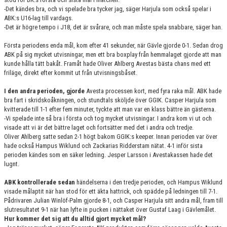
-Det kändes bra, och vi spelade bra tycker jag, säger Harjula som också spelar i
ABK:s U16-lag till vardags.
-Det är högre tempo i J18, det är svårare, och man måste spela snabbare, säger han.
Första periodens enda mål, kom efter 41 sekunder, när Gävle gjorde 0-1. Sedan drog
ABK på sig mycket utvisningar, men ett bra boxplay från hemmalaget gjorde att man
kunde hålla tätt bakåt. Framåt hade Oliver Ahlberg Avestas bästa chans med ett
friläge, direkt efter kommit ut från utvisningsbåset.
I den andra perioden, gjorde
Avesta processen kort, med fyra raka mål. ABK hade
bra fart i skridskoåkningen, och stundtals sköljde över GGIK. Casper Harjula som
kvitterade till 1-1 efter fem minuter, tyckte att man var en klass bättre än gästerna.
-Vi spelade inte så bra i första och tog mycket utvisningar. I andra kom vi ut och
visade att vi är det bättre laget och fortsätter med det i andra och tredje.
Oliver Ahlberg satte sedan 2-1 högt bakom GGIK:s keeper. Innan perioden var över
hade också Hampus Wiklund och Zackarias Ridderstam nätat. 4-1 inför sista
perioden kändes som en säker ledning. Jesper Larsson i Avestakassen hade det
lugnt.
ABK kontrollerade sedan
händelserna i den tredje perioden, och Hampus Wiklund
visade målaptit när han stod för ett äkta hattrick, och spädde på ledningen till 7-1.
Pådrivaren Julian Winlöf-Palm gjorde 8-1, och Casper Harjula sitt andra mål, fram till
slutresultatet 9-1 när han lyfte in pucken i nättaket över Gustaf Laag i Gävlemålet.
Hur kommer det sig att du alltid gjort mycket mål?