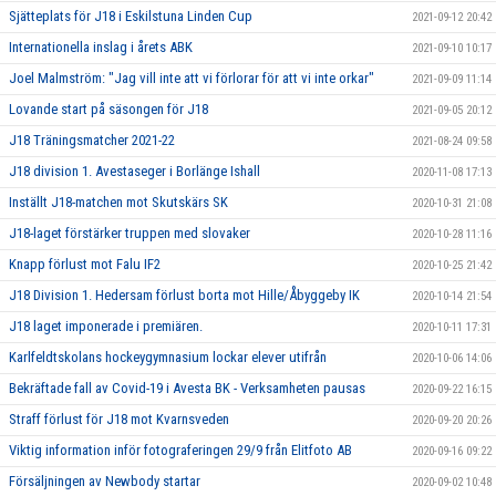
Sjätteplats för J18 i Eskilstuna Linden Cup
2021-09-12 20:42
Internationella inslag i årets ABK
2021-09-10 10:17
Joel Malmström: "Jag vill inte att vi förlorar för att vi inte orkar"
2021-09-09 11:14
Lovande start på säsongen för J18
2021-09-05 20:12
J18 Träningsmatcher 2021-22
2021-08-24 09:58
J18 division 1. Avestaseger i Borlänge Ishall
2020-11-08 17:13
Inställt J18-matchen mot Skutskärs SK
2020-10-31 21:08
J18-laget förstärker truppen med slovaker
2020-10-28 11:16
Knapp förlust mot Falu IF2
2020-10-25 21:42
J18 Division 1. Hedersam förlust borta mot Hille/Åbyggeby IK
2020-10-14 21:54
J18 laget imponerade i premiären.
2020-10-11 17:31
Karlfeldtskolans hockeygymnasium lockar elever utifrån
2020-10-06 14:06
Bekräftade fall av Covid-19 i Avesta BK - Verksamheten pausas
2020-09-22 16:15
Straff förlust för J18 mot Kvarnsveden
2020-09-20 20:26
Viktig information inför fotograferingen 29/9 från Elitfoto AB
2020-09-16 09:22
Försäljningen av Newbody startar
2020-09-02 10:48