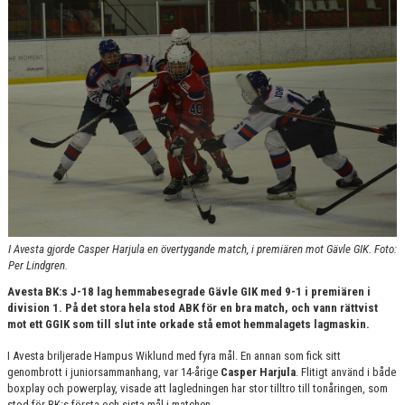
BILDGALLERI
DOKUMENT
KONTAKT
I Avesta gjorde Casper Harjula en övertygande match, i premiären mot Gävle GIK. Foto:
Per Lindgren.
Avesta BK:s J-18 lag hemmabesegrade Gävle GIK med 9-1 i premiären i
division 1. På det stora hela stod ABK för en bra match, och vann rättvist
mot ett GGIK som till slut inte orkade stå emot hemmalagets lagmaskin.
I Avesta briljerade Hampus Wiklund med fyra mål. En annan som fick sitt
genombrott i juniorsammanhang, var 14-årige
Casper Harjula
. Flitigt använd i både
boxplay och powerplay, visade att lagledningen har stor tilltro till tonåringen, som
stod för BK:s första och sista mål i matchen.