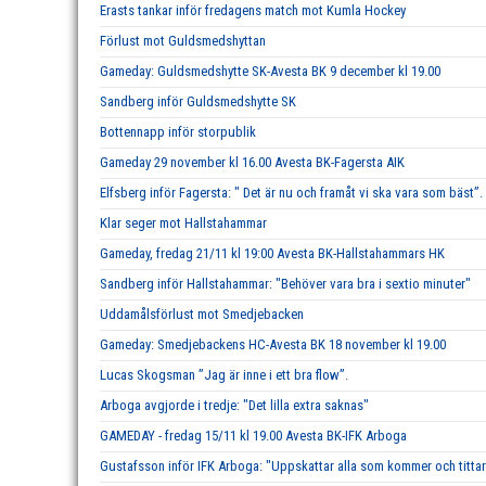
Erasts tankar inför fredagens match mot Kumla Hockey
Förlust mot Guldsmedshyttan
Gameday: Guldsmedshytte SK-Avesta BK 9 december kl 19.00
Sandberg inför Guldsmedshytte SK
Bottennapp inför storpublik
Gameday 29 november kl 16.00 Avesta BK-Fagersta AIK
Elfsberg inför Fagersta: " Det är nu och framåt vi ska vara som bäst”.
Klar seger mot Hallstahammar
Gameday, fredag 21/11 kl 19:00 Avesta BK-Hallstahammars HK
Sandberg inför Hallstahammar: "Behöver vara bra i sextio minuter"
Uddamålsförlust mot Smedjebacken
Gameday: Smedjebackens HC-Avesta BK 18 november kl 19.00
Lucas Skogsman ”Jag är inne i ett bra flow”.
Arboga avgjorde i tredje: "Det lilla extra saknas"
GAMEDAY - fredag 15/11 kl 19.00 Avesta BK-IFK Arboga
Gustafsson inför IFK Arboga: "Uppskattar alla som kommer och tittar