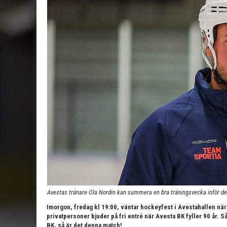
Avestas tränare Ola Nordin kan summera en bra träningsvecka inför det
Imorgon, fredag kl 19:00, väntar hockeyfest i Avestahallen när
privatpersoner bjuder på fri entré när Avesta BK fyller 90 år.
BK, så är det denna match!