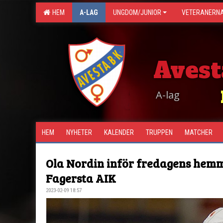
HEM
A-LAG
UNGDOM/JUNIOR
VETERANERN
Avest
A-lag
HEM
NYHETER
KALENDER
TRUPPEN
MATCHER
Ola Nordin inför fredagens he
Fagersta AIK
2023-02-09 18:57