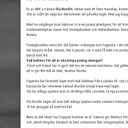
En av ABK:s tränare
Ola Nordin
, räknar med att hans manskap, komme
-Det är svårt att säga hur det kommer att påverka laget. Men jag hopp
Med tre omgångar kvar behöver vi ta en poäng ytterligare, för att kontr
Guldsmedshyttan vinner mot Smedjebacken och Hallstahammar. Dess
Avesta.
Fredagkvällens möte blir det fjärde i ordningen mot Fagersta. I de ti
det längsta strået. Senast, den 6 januari, var vi nära få med oss poäng
match med 8-6.
Vad behövs för att ni ska knipa poäng imorgon?
-Först och främst har vi gjort det bra de senaste matcherna. Det gäller 
att vi gör fler mål än dem, skrattar Nordin.
Fagersta har förstärkt laget med Isak Dahlman från Ludvika HF, och L
Dessutom har veteranen Samuel Blücher börjat träna med laget.
-De har många spelare som är skickliga hålla i pucken, ta nya positio
Ola Nordin säger att man haft många spelare under veckans träningar
-Vi har gnuggat på med bra fart.
Ännu är det oklart hur truppen kommer se ut. Saknas gör Markus P
och Jakob Ringsby. Däremot är Emil Johansson åter uttagningsbar, l