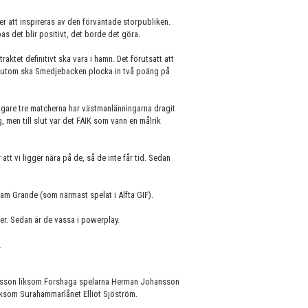
r att inspireras av den förväntade storpubliken.
as det blir positivt, det borde det göra.
aktet definitivt ska vara i hamn. Det förutsatt att
utom ska Smedjebacken plocka in två poäng på
digare tre matcherna har västmanlänningarna dragit
, men till slut var det FAIK som vann en målrik
att vi ligger nära på de, så de inte får tid. Sedan
iam Grande (som närmast spelat i Alfta GIF).
ner. Sedan är de vassa i powerplay.
.
ersson liksom Forshaga spelarna Herman Johansson
iksom Surahammarlånet Elliot Sjöström.