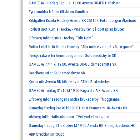
GAMEDAY - tisdag 11/11 kl 19.00 Avesta BK-IFK Hallsberg
Fyra snabba frågor till Adam Sandberg
Bildgalleri Kumla Hockey-Avesta BK 251107. Foto: Jörgen Åkerlund
Förlust mot Kumla Hockey - vinstsviten på bortaplan bruten
Elfsberg inför Kumla Hockey: "Blir tight"
Robin Leijd inför Kumla Hockey: "Alla måste vara på vårt A-game".
Tredje raka efter hemmaseger mot Guldsmedshytte SK
GAMEDAY 4/11 kl 19.00, Avesta BK-Guldsmedshytte SK
Sandberg inför Guldsmedshytte SK
Kross när Avesta BK körde över FAIK i Bruksderbyt
GAMEDAY fredag 31/10 kl 19.00 Fagersta AIK-Avesta BK
Elfsberg inför säsongens andra bruksderby: "Noggranna"
Gameday fredag 24/10 kl 19:00 Hallstahammars HK-Avesta BK
Ahlberg inför Hallstahammar: "Vet vad vi ska göra"
Gameday tisdag 21 oktober kl 19:00 Avesta BK-Smedjebackens HC
ABK breddar sin trupp