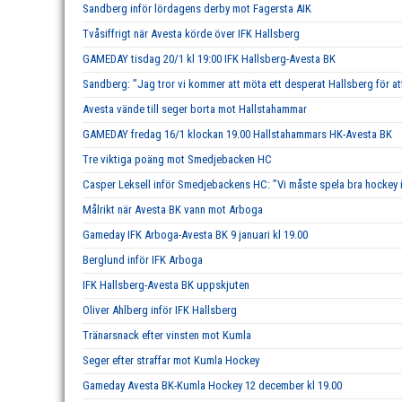
Sandberg inför lördagens derby mot Fagersta AIK
Tvåsiffrigt när Avesta körde över IFK Hallsberg
GAMEDAY tisdag 20/1 kl 19:00 IFK Hallsberg-Avesta BK
Sandberg: ”Jag tror vi kommer att möta ett desperat Hallsberg för att
Avesta vände till seger borta mot Hallstahammar
GAMEDAY fredag 16/1 klockan 19.00 Hallstahammars HK-Avesta BK
Tre viktiga poäng mot Smedjebacken HC
Casper Leksell inför Smedjebackens HC: ”Vi måste spela bra hockey i 
Målrikt när Avesta BK vann mot Arboga
Gameday IFK Arboga-Avesta BK 9 januari kl 19.00
Berglund inför IFK Arboga
IFK Hallsberg-Avesta BK uppskjuten
Oliver Ahlberg inför IFK Hallsberg
Tränarsnack efter vinsten mot Kumla
Seger efter straffar mot Kumla Hockey
Gameday Avesta BK-Kumla Hockey 12 december kl 19.00