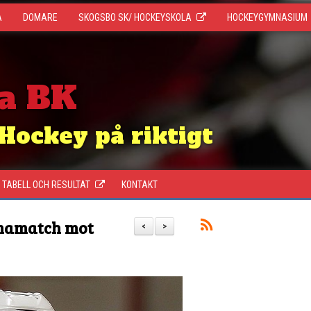
A
DOMARE
SKOGSBO SK/ HOCKEYSKOLA
HOCKEYGYMNASIUM
a BK
Hockey på riktigt
TABELL OCH RESULTAT
KONTAKT
mmamatch mot
<
>