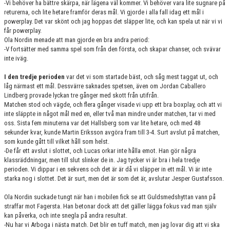
-Vi behöver ha bättre skärpa, när lägena väl kommer. Vi behöver vara lite sugnare på
returerna, och lite hetare framför deras mål. Vi gjorde i alla fall idag ett mål i
powerplay. Det var skönt och jag hoppas det släpper lite, och kan spela ut när vi vi
får powerplay.
Ola Nordin menade att man gjorde en bra andra period:
-V fortsätter med samma spel som från den första, och skapar chanser, och svävar
inte iväg.
I den tredje perioden
var det vi som startade bäst, och såg mest taggat ut, och
låg närmast ett mål. Dessvärre saknades spetsen, även om Jordan Caballero
Lindberg provade lyckan tre gånger med skott från utifrån.
Matchen stod och vägde, och flera gånger visade vi upp ett bra boxplay, och att vi
inte släppte in något mål med en, eller två man mindre under matchen, tar vi med
oss. Sista fem minuterna var det Hallsberg som var lite hetare, och med 48
sekunder kvar, kunde Martin Eriksson avgöra fram till 3-4. Surt avslut på matchen,
som kunde gått till vilket håll som helst.
-De får ett avslut i slottet, och Lucas orkar inte hålla emot. Han gör några
klassräddningar, men till slut slinker de in. Jag tycker vi är bra i hela tredje
perioden. Vi dippar i en sekvens och det är är då vi släpper in ett mål. Vi är inte
starka nog i slottet. Det är surt, men det är som det är, avslutar Jesper Gustafsson.
Ola Nordin suckade tungt när han i mobilen fick se att Guldsmedshyttan vann på
straffar mot Fagersta. Han betonar dock att det gäller lägga fokus vad man själv
kan påverka, och inte snegla på andra resultat.
-Nu har vi Arboga i nästa match. Det blir en tuff match, men jag lovar dig att vi ska