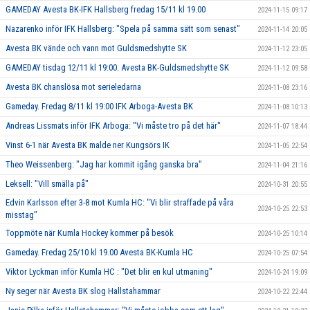
GAMEDAY Avesta BK-IFK Hallsberg fredag 15/11 kl 19.00
2024-11-15 09:17
Nazarenko inför IFK Hallsberg: "Spela på samma sätt som senast"
2024-11-14 20:05
Avesta BK vände och vann mot Guldsmedshytte SK
2024-11-12 23:05
GAMEDAY tisdag 12/11 kl 19:00. Avesta BK-Guldsmedshytte SK
2024-11-12 09:58
Avesta BK chanslösa mot serieledarna
2024-11-08 23:16
Gameday. Fredag 8/11 kl 19:00 IFK Arboga-Avesta BK
2024-11-08 10:13
Andreas Lissmats inför IFK Arboga: "Vi måste tro på det här"
2024-11-07 18:44
Vinst 6-1 när Avesta BK malde ner Kungsörs IK
2024-11-05 22:54
Theo Weissenberg: "Jag har kommit igång ganska bra"
2024-11-04 21:16
Leksell: "Vill smälla på"
2024-10-31 20:55
Edvin Karlsson efter 3-8 mot Kumla HC: "Vi blir straffade på våra
2024-10-25 22:53
misstag"
Toppmöte när Kumla Hockey kommer på besök
2024-10-25 10:14
Gameday. Fredag 25/10 kl 19.00 Avesta BK-Kumla HC
2024-10-25 07:54
Viktor Lyckman inför Kumla HC : "Det blir en kul utmaning"
2024-10-24 19:09
Ny seger när Avesta BK slog Hallstahammar
2024-10-22 22:44