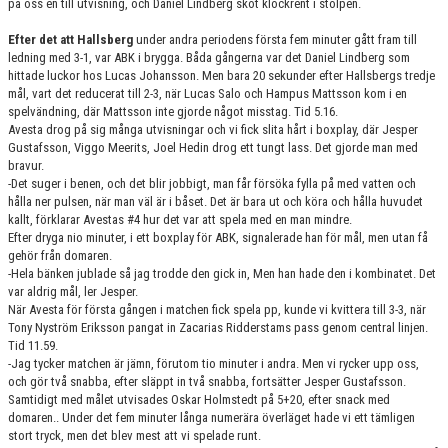
på oss en till utvisning, och Daniel Lindberg sköt klockrent i stolpen.
Efter det att Hallsberg
under andra periodens första fem minuter gått fram till
ledning med 3-1, var ABK i brygga. Båda gångerna var det Daniel Lindberg som
hittade luckor hos Lucas Johansson. Men bara 20 sekunder efter Hallsbergs tredje
mål, vart det reducerat till 2-3, när Lucas Salo och Hampus Mattsson kom i en
spelvändning, där Mattsson inte gjorde något misstag. Tid 5.16.
Avesta drog på sig många utvisningar och vi fick slita hårt i boxplay, där Jesper
Gustafsson, Viggo Meerits, Joel Hedin drog ett tungt lass. Det gjorde man med
bravur.
-Det suger i benen, och det blir jobbigt, man får försöka fylla på med vatten och
hålla ner pulsen, när man väl är i båset. Det är bara ut och köra och hålla huvudet
kallt, förklarar Avestas #4 hur det var att spela med en man mindre.
Efter dryga nio minuter, i ett boxplay för ABK, signalerade han för mål, men utan få
gehör från domaren.
-Hela bänken jublade så jag trodde den gick in, Men han hade den i kombinatet. Det
var aldrig mål, ler Jesper.
När Avesta för första gången i matchen fick spela pp, kunde vi kvittera till 3-3, när
Tony Nyström Eriksson pangat in Zacarias Ridderstams pass genom central linjen.
Tid 11.59.
-Jag tycker matchen är jämn, förutom tio minuter i andra. Men vi rycker upp oss,
och gör två snabba, efter släppt in två snabba, fortsätter Jesper Gustafsson.
Samtidigt med målet utvisades Oskar Holmstedt på 5+20, efter snack med
domaren.. Under det fem minuter långa numerära överläget hade vi ett tämligen
stort tryck, men det blev mest att vi spelade runt.