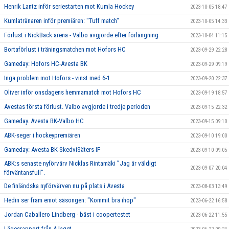
Henrik Lantz inför seriestarten mot Kumla Hockey
2023-10-05 18:47
Kumlatränaren inför premiären: "Tuff match"
2023-10-05 14:33
Förlust i NickBack arena - Valbo avgjorde efter förlängning
2023-10-04 11:15
Bortaförlust i träningsmatchen mot Hofors HC
2023-09-29 22:28
Gameday: Hofors HC-Avesta BK
2023-09-29 09:19
Inga problem mot Hofors - vinst med 6-1
2023-09-20 22:37
Oliver inför onsdagens hemmamatch mot Hofors HC
2023-09-19 18:57
Avestas första förlust. Valbo avgjorde i tredje perioden
2023-09-15 22:32
Gameday. Avesta BK-Valbo HC
2023-09-15 09:10
ABK-seger i hockeypremiären
2023-09-10 19:00
Gameday: Avesta BK-SkedviSäters IF
2023-09-10 09:05
ABK:s senaste nyförvärv Nicklas Rintamäki ”Jag är väldigt
2023-09-07 20:04
förväntansfull”.
De finländska nyförvärven nu på plats i Avesta
2023-08-03 13:49
Hedin ser fram emot säsongen: "Kommit bra ihop"
2023-06-22 16:58
Jordan Caballero Lindberg - bäst i coopertestet
2023-06-22 11:55
Lägesrapport från A-laget