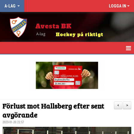
A-LAG
LOGGA IN
Avesta BK
A-lag
Hockey på riktigt
HEM
NYHETER
KALENDER
TRUPPEN
Förlust mot Hallsberg efter sent
<
>
MATCHER
avgörande
2023-01-20 22:57
TABELL OCH RESULTAT