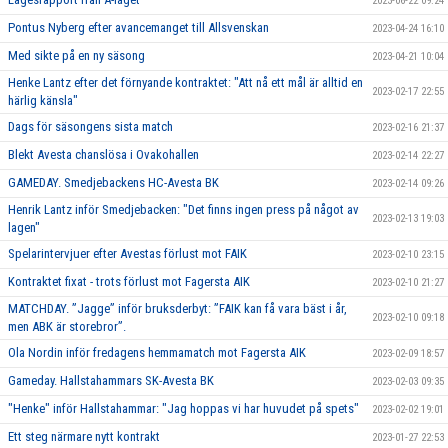
2023-06-22 09:24
Pontus Nyberg efter avancemanget till Allsvenskan
2023-04-24 16:10
Med sikte på en ny säsong
2023-04-21 10:04
Henke Lantz efter det förnyande kontraktet: "Att nå ett mål är alltid en
2023-02-17 22:55
härlig känsla"
Dags för säsongens sista match
2023-02-16 21:37
Blekt Avesta chanslösa i Ovakohallen
2023-02-14 22:27
GAMEDAY. Smedjebackens HC-Avesta BK
2023-02-14 09:26
Henrik Lantz inför Smedjebacken: "Det finns ingen press på något av
2023-02-13 19:03
lagen"
Spelarintervjuer efter Avestas förlust mot FAIK
2023-02-10 23:15
Kontraktet fixat - trots förlust mot Fagersta AIK
2023-02-10 21:27
MATCHDAY. ”Jagge” inför bruksderbyt: ”FAIK kan få vara bäst i år,
2023-02-10 09:18
men ABK är storebror”.
Ola Nordin inför fredagens hemmamatch mot Fagersta AIK
2023-02-09 18:57
Gameday. Hallstahammars SK-Avesta BK
2023-02-03 09:35
"Henke" inför Hallstahammar: "Jag hoppas vi har huvudet på spets"
2023-02-02 19:01
Ett steg närmare nytt kontrakt
2023-01-27 22:53