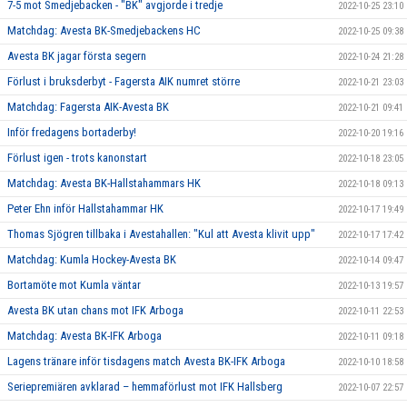
7-5 mot Smedjebacken - "BK" avgjorde i tredje
2022-10-25 23:10
Matchdag: Avesta BK-Smedjebackens HC
2022-10-25 09:38
Avesta BK jagar första segern
2022-10-24 21:28
Förlust i bruksderbyt - Fagersta AIK numret större
2022-10-21 23:03
Matchdag: Fagersta AIK-Avesta BK
2022-10-21 09:41
Inför fredagens bortaderby!
2022-10-20 19:16
Förlust igen - trots kanonstart
2022-10-18 23:05
Matchdag: Avesta BK-Hallstahammars HK
2022-10-18 09:13
Peter Ehn inför Hallstahammar HK
2022-10-17 19:49
Thomas Sjögren tillbaka i Avestahallen: "Kul att Avesta klivit upp"
2022-10-17 17:42
Matchdag: Kumla Hockey-Avesta BK
2022-10-14 09:47
Bortamöte mot Kumla väntar
2022-10-13 19:57
Avesta BK utan chans mot IFK Arboga
2022-10-11 22:53
Matchdag: Avesta BK-IFK Arboga
2022-10-11 09:18
Lagens tränare inför tisdagens match Avesta BK-IFK Arboga
2022-10-10 18:58
Seriepremiären avklarad – hemmaförlust mot IFK Hallsberg
2022-10-07 22:57