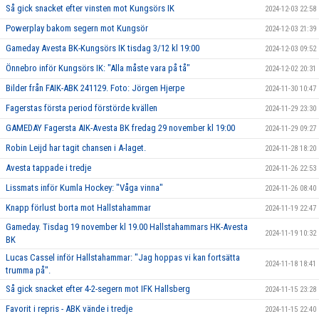
Så gick snacket efter vinsten mot Kungsörs IK
2024-12-03 22:58
Powerplay bakom segern mot Kungsör
2024-12-03 21:39
Gameday Avesta BK-Kungsörs IK tisdag 3/12 kl 19:00
2024-12-03 09:52
Önnebro inför Kungsörs IK: "Alla måste vara på tå"
2024-12-02 20:31
Bilder från FAIK-ABK 241129. Foto: Jörgen Hjerpe
2024-11-30 10:47
Fagerstas första period förstörde kvällen
2024-11-29 23:30
GAMEDAY Fagersta AIK-Avesta BK fredag 29 november kl 19:00
2024-11-29 09:27
Robin Leijd har tagit chansen i A-laget.
2024-11-28 18:20
Avesta tappade i tredje
2024-11-26 22:53
Lissmats inför Kumla Hockey: "Våga vinna"
2024-11-26 08:40
Knapp förlust borta mot Hallstahammar
2024-11-19 22:47
Gameday. Tisdag 19 november kl 19.00 Hallstahammars HK-Avesta
2024-11-19 10:32
BK
Lucas Cassel inför Hallstahammar: "Jag hoppas vi kan fortsätta
2024-11-18 18:41
trumma på".
Så gick snacket efter 4-2-segern mot IFK Hallsberg
2024-11-15 23:28
Favorit i repris - ABK vände i tredje
2024-11-15 22:40