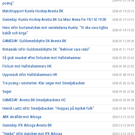
2024-01-22 18:38
poäng"
Matchrapport Kumla Hockey-Avesta BK
2024-01-19 23:16
Gameday: Kumla Hockey-Avesta BK Ica Maxi Arena fre 19/1 kl 19.00
2024-01-19 10:15
Hero inför bortamatchen mot serieledarna Kumla: "Vi ska vara tighta
2024-01-18 19:33
bakåt och kriga"
GAMEDAY. Guldsmedshytte SK-Avesta BK
2024-01-12 09:26
Rintamäki inför Guldsmedshytte SK: "Behöver vara redo"
2024-01-11 19:47
Så gick snacket efter förlusten mot Hallstahammar
2024-01-09 23:03
Förlust mot Hallstahammars HK
2024-01-09 22:02
Uppsnack inför Hallstahammars HK
2024-01-08 18:14
Tre poäng i omstarten. Klar seger mot Smedjebacken
2024-01-05 22:36
Seger
2024-01-05 22:34
GAMEDAY. Avesta BK-Smedjebackens HC
2024-01-05 09:28
Henrik Lantz inför Smedjebacken: "Hoppas på mycket folk"
2024-01-04 19:50
ABK skrällde mot Arboga
2023-12-15 23:02
Gameday. IFK Arboga-Avesta BK
2023-12-15 09:59
"Henke" inför matchen mot IFK Arboga
2023-12-14 18:52