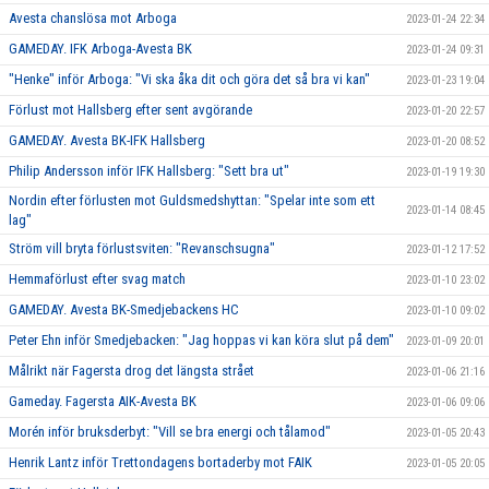
Avesta chanslösa mot Arboga
2023-01-24 22:34
GAMEDAY. IFK Arboga-Avesta BK
2023-01-24 09:31
"Henke" inför Arboga: "Vi ska åka dit och göra det så bra vi kan"
2023-01-23 19:04
Förlust mot Hallsberg efter sent avgörande
2023-01-20 22:57
GAMEDAY. Avesta BK-IFK Hallsberg
2023-01-20 08:52
Philip Andersson inför IFK Hallsberg: "Sett bra ut"
2023-01-19 19:30
Nordin efter förlusten mot Guldsmedshyttan: "Spelar inte som ett
2023-01-14 08:45
lag"
Ström vill bryta förlustsviten: "Revanschsugna"
2023-01-12 17:52
Hemmaförlust efter svag match
2023-01-10 23:02
GAMEDAY. Avesta BK-Smedjebackens HC
2023-01-10 09:02
Peter Ehn inför Smedjebacken: "Jag hoppas vi kan köra slut på dem"
2023-01-09 20:01
Målrikt när Fagersta drog det längsta strået
2023-01-06 21:16
Gameday. Fagersta AIK-Avesta BK
2023-01-06 09:06
Morén inför bruksderbyt: "Vill se bra energi och tålamod"
2023-01-05 20:43
Henrik Lantz inför Trettondagens bortaderby mot FAIK
2023-01-05 20:05