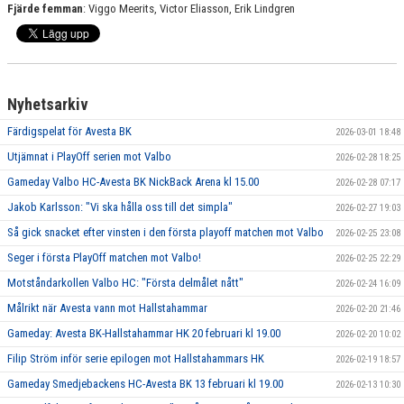
Fjärde femman
: Viggo Meerits, Victor Eliasson, Erik Lindgren
Nyhetsarkiv
Färdigspelat för Avesta BK
2026-03-01 18:48
Utjämnat i PlayOff serien mot Valbo
2026-02-28 18:25
Gameday Valbo HC-Avesta BK NickBack Arena kl 15.00
2026-02-28 07:17
Jakob Karlsson: "Vi ska hålla oss till det simpla"
2026-02-27 19:03
Så gick snacket efter vinsten i den första playoff matchen mot Valbo
2026-02-25 23:08
Seger i första PlayOff matchen mot Valbo!
2026-02-25 22:29
Motståndarkollen Valbo HC: "Första delmålet nått"
2026-02-24 16:09
Målrikt när Avesta vann mot Hallstahammar
2026-02-20 21:46
Gameday: Avesta BK-Hallstahammar HK 20 februari kl 19.00
2026-02-20 10:02
Filip Ström inför serie epilogen mot Hallstahammars HK
2026-02-19 18:57
Gameday Smedjebackens HC-Avesta BK 13 februari kl 19.00
2026-02-13 10:30