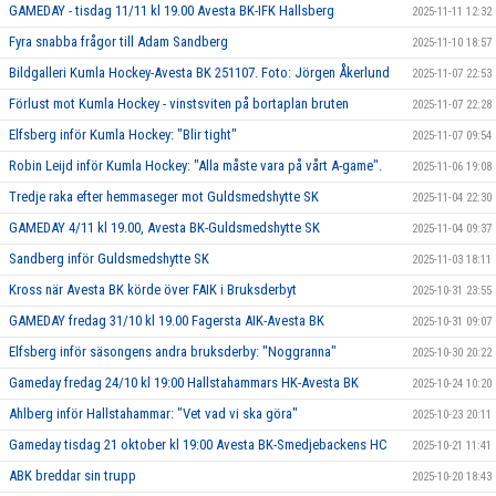
GAMEDAY - tisdag 11/11 kl 19.00 Avesta BK-IFK Hallsberg
2025-11-11 12:32
Fyra snabba frågor till Adam Sandberg
2025-11-10 18:57
Bildgalleri Kumla Hockey-Avesta BK 251107. Foto: Jörgen Åkerlund
2025-11-07 22:53
Förlust mot Kumla Hockey - vinstsviten på bortaplan bruten
2025-11-07 22:28
Elfsberg inför Kumla Hockey: "Blir tight"
2025-11-07 09:54
Robin Leijd inför Kumla Hockey: "Alla måste vara på vårt A-game".
2025-11-06 19:08
Tredje raka efter hemmaseger mot Guldsmedshytte SK
2025-11-04 22:30
GAMEDAY 4/11 kl 19.00, Avesta BK-Guldsmedshytte SK
2025-11-04 09:37
Sandberg inför Guldsmedshytte SK
2025-11-03 18:11
Kross när Avesta BK körde över FAIK i Bruksderbyt
2025-10-31 23:55
GAMEDAY fredag 31/10 kl 19.00 Fagersta AIK-Avesta BK
2025-10-31 09:07
Elfsberg inför säsongens andra bruksderby: "Noggranna"
2025-10-30 20:22
Gameday fredag 24/10 kl 19:00 Hallstahammars HK-Avesta BK
2025-10-24 10:20
Ahlberg inför Hallstahammar: "Vet vad vi ska göra"
2025-10-23 20:11
Gameday tisdag 21 oktober kl 19:00 Avesta BK-Smedjebackens HC
2025-10-21 11:41
ABK breddar sin trupp
2025-10-20 18:43