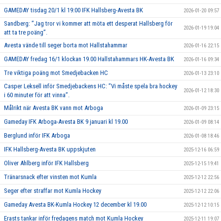
GAMEDAY tisdag 20/1 kl 19:00 IFK Hallsberg-Avesta BK
2026-01-20 09:57
Sandberg: ”Jag tror vi kommer att möta ett desperat Hallsberg för
2026-01-19 19:04
att ta tre poäng”.
Avesta vände till seger borta mot Hallstahammar
2026-01-16 22:15
GAMEDAY fredag 16/1 klockan 19.00 Hallstahammars HK-Avesta BK
2026-01-16 09:34
Tre viktiga poäng mot Smedjebacken HC
2026-01-13 23:10
Casper Leksell inför Smedjebackens HC: ”Vi måste spela bra hockey
2026-01-12 18:30
i 60 minuter för att vinna”.
Målrikt när Avesta BK vann mot Arboga
2026-01-09 23:15
Gameday IFK Arboga-Avesta BK 9 januari kl 19.00
2026-01-09 08:14
Berglund inför IFK Arboga
2026-01-08 18:46
IFK Hallsberg-Avesta BK uppskjuten
2025-12-16 06:59
Oliver Ahlberg inför IFK Hallsberg
2025-12-15 19:41
Tränarsnack efter vinsten mot Kumla
2025-12-12 22:56
Seger efter straffar mot Kumla Hockey
2025-12-12 22:06
Gameday Avesta BK-Kumla Hockey 12 december kl 19.00
2025-12-12 10:15
Erasts tankar inför fredagens match mot Kumla Hockey
2025-12-11 19:07