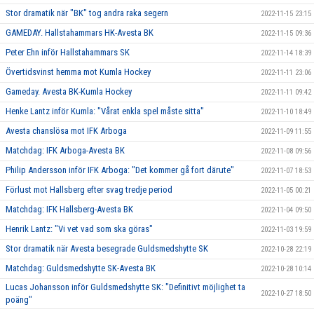
Stor dramatik när "BK" tog andra raka segern
2022-11-15 23:15
GAMEDAY. Hallstahammars HK-Avesta BK
2022-11-15 09:36
Peter Ehn inför Hallstahammars SK
2022-11-14 18:39
Övertidsvinst hemma mot Kumla Hockey
2022-11-11 23:06
Gameday. Avesta BK-Kumla Hockey
2022-11-11 09:42
Henke Lantz inför Kumla: "Vårat enkla spel måste sitta"
2022-11-10 18:49
Avesta chanslösa mot IFK Arboga
2022-11-09 11:55
Matchdag: IFK Arboga-Avesta BK
2022-11-08 09:56
Philip Andersson inför IFK Arboga: "Det kommer gå fort därute"
2022-11-07 18:53
Förlust mot Hallsberg efter svag tredje period
2022-11-05 00:21
Matchdag: IFK Hallsberg-Avesta BK
2022-11-04 09:50
Henrik Lantz: "Vi vet vad som ska göras"
2022-11-03 19:59
Stor dramatik när Avesta besegrade Guldsmedshytte SK
2022-10-28 22:19
Matchdag: Guldsmedshytte SK-Avesta BK
2022-10-28 10:14
Lucas Johansson inför Guldsmedshytte SK: "Definitivt möjlighet ta
2022-10-27 18:50
poäng"