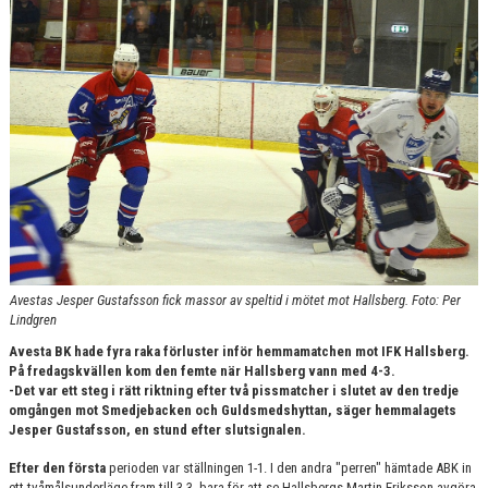
KONTAKT
Avestas Jesper Gustafsson fick massor av speltid i mötet mot Hallsberg. Foto: Per
Lindgren
Avesta BK hade fyra raka förluster inför hemmamatchen mot IFK Hallsberg.
På fredagskvällen kom den femte när Hallsberg vann med 4-3.
-Det var ett steg i rätt riktning efter två pissmatcher i slutet av den tredje
omgången mot Smedjebacken och Guldsmedshyttan, säger hemmalagets
Jesper Gustafsson, en stund efter slutsignalen.
Efter den första
perioden var ställningen 1-1. I den andra "perren" hämtade ABK in
ett tvåmålsunderläge fram till 3-3, bara för att se Hallsbergs Martin Eriksson avgöra