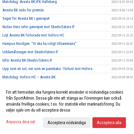
Matchdag: Avesta BK-IFK Hallsberg
2022-10-07 09:53
Avesta BK redo för premiär
2022-10-06 19:40
Seger för Avesta BK i genrepet
2022-09-23 23:13
Niclas Hero inför genrepet mot SkedviSäters IF
2022-09-22 18:57
Lojt Avesta BK förlorade mot Hofors HC
2022-09-16 22:25
Hampus Nordgen: "Vi ska ha roligt tillsammans"
2022-09-15 20:31
Uddamålsseger mot SkedviSäters IF
2022-09-13 22:47
Inför Avesta BK-Skedvi/Säters IF
2022-09-12 20:45
Upp som en sol, ner som en pannkaka - förlust mot Hofors
2022-09-09 23:56
Matchdag: Hofors HC – Avesta BK
2022-09-09 08:07
Två nyförvärv klara – Salo och Andersson och ansluter!
2022-09-08 18:58
För att hemsidan ska fungera korrekt använder vi nödvändiga cookies
Förlust i första träningsmatchen
2022-09-02 22:57
från SportAdmin. Dessa går inte att stänga av. Föreningen kan också
"Henke" inför träningsmatchen mot Malungs IF
2022-09-01 19:24
använda frivilliga cookies, t.ex. för statistik eller marknadsföring. Du
väljer själv om du vill acceptera dessa.
Taggade ABK-tränare redo för ny säsong
2022-08-23 13:15
Första isträningen för säsongen
2022-08-22 20:05
Anpassa dina val
Acceptera nödvändiga
Acceptera alla
ABK:s drömvärvning i hamn
2022-07-28 19:50