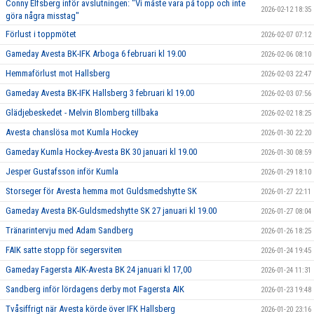
Conny Elfsberg inför avslutningen: "Vi måste vara på topp och inte
2026-02-12 18:35
göra några misstag"
Förlust i toppmötet
2026-02-07 07:12
Gameday Avesta BK-IFK Arboga 6 februari kl 19.00
2026-02-06 08:10
Hemmaförlust mot Hallsberg
2026-02-03 22:47
Gameday Avesta BK-IFK Hallsberg 3 februari kl 19.00
2026-02-03 07:56
Glädjebeskedet - Melvin Blomberg tillbaka
2026-02-02 18:25
Avesta chanslösa mot Kumla Hockey
2026-01-30 22:20
Gameday Kumla Hockey-Avesta BK 30 januari kl 19.00
2026-01-30 08:59
Jesper Gustafsson inför Kumla
2026-01-29 18:10
Storseger för Avesta hemma mot Guldsmedshytte SK
2026-01-27 22:11
Gameday Avesta BK-Guldsmedshytte SK 27 januari kl 19.00
2026-01-27 08:04
Tränarintervju med Adam Sandberg
2026-01-26 18:25
FAIK satte stopp för segersviten
2026-01-24 19:45
Gameday Fagersta AIK-Avesta BK 24 januari kl 17,00
2026-01-24 11:31
Sandberg inför lördagens derby mot Fagersta AIK
2026-01-23 19:48
Tvåsiffrigt när Avesta körde över IFK Hallsberg
2026-01-20 23:16