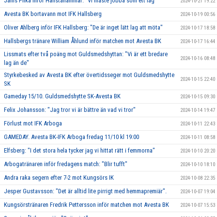
Janis Pilka inför Hallstahammar: "Vi måste jobba som ett lag"
2024-10-21 19:22
Avesta BK bortavann mot IFK Hallsberg
2024-10-19 00:56
Oliver Ahlberg inför IFK Hallsberg: "De är inget lätt lag att möta"
2024-10-17 18:58
Hallsbergs tränare William Åhlund inför matchen mot Avesta BK
2024-10-17 16:44
Lissmats efter två poäng mot Guldsmedshyttan: "Vi är ett bredare
2024-10-16 08:48
lag än de"
Styrkebesked av Avesta BK efter övertidsseger mot Guldsmedshytte
2024-10-15 22:40
SK
Gameday 15/10. Guldsmedshytte SK-Avesta BK
2024-10-15 09:30
Felix Johansson: "Jag tror vi är bättre än vad vi tror"
2024-10-14 19:47
Förlust mot IFK Arboga
2024-10-11 22:43
GAMEDAY. Avesta BK-IFK Arboga fredag 11/10 kl 19:00
2024-10-11 08:58
Elfsberg: "I det stora hela tycker jag vi hittat rätt i femmorna"
2024-10-10 20:20
Arbogatränaren inför fredagens match: "Blir tufft"
2024-10-10 18:10
Andra raka segern efter 7-2 mot Kungsörs IK
2024-10-08 22:35
Jesper Gustavsson: "Det är alltid lite pirrigt med hemmapremiär".
2024-10-07 19:04
Kungsörstränaren Fredrik Pettersson inför matchen mot Avesta BK
2024-10-07 15:53