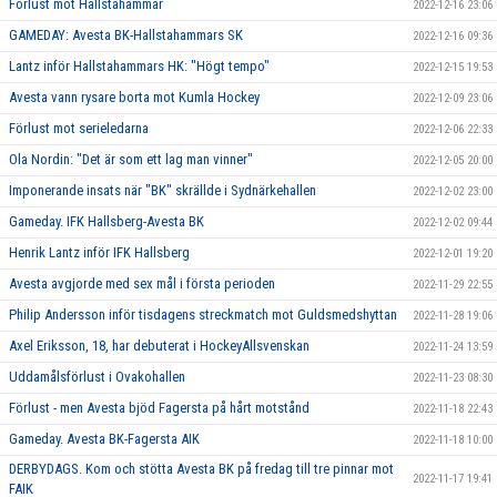
Förlust mot Hallstahammar
2022-12-16 23:06
GAMEDAY: Avesta BK-Hallstahammars SK
2022-12-16 09:36
Lantz inför Hallstahammars HK: "Högt tempo"
2022-12-15 19:53
Avesta vann rysare borta mot Kumla Hockey
2022-12-09 23:06
Förlust mot serieledarna
2022-12-06 22:33
Ola Nordin: "Det är som ett lag man vinner"
2022-12-05 20:00
Imponerande insats när "BK" skrällde i Sydnärkehallen
2022-12-02 23:00
Gameday. IFK Hallsberg-Avesta BK
2022-12-02 09:44
Henrik Lantz inför IFK Hallsberg
2022-12-01 19:20
Avesta avgjorde med sex mål i första perioden
2022-11-29 22:55
Philip Andersson inför tisdagens streckmatch mot Guldsmedshyttan
2022-11-28 19:06
Axel Eriksson, 18, har debuterat i HockeyAllsvenskan
2022-11-24 13:59
Uddamålsförlust i Ovakohallen
2022-11-23 08:30
Förlust - men Avesta bjöd Fagersta på hårt motstånd
2022-11-18 22:43
Gameday. Avesta BK-Fagersta AIK
2022-11-18 10:00
DERBYDAGS. Kom och stötta Avesta BK på fredag till tre pinnar mot
2022-11-17 19:41
FAIK