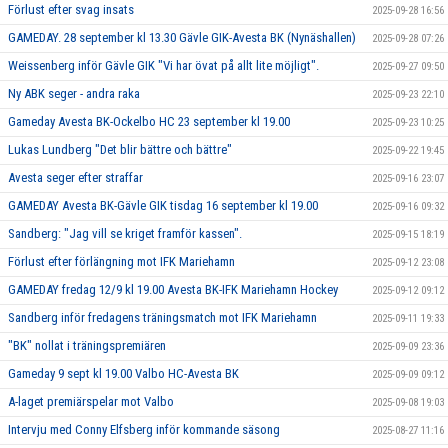
Förlust efter svag insats
2025-09-28 16:56
GAMEDAY. 28 september kl 13.30 Gävle GIK-Avesta BK (Nynäshallen)
2025-09-28 07:26
Weissenberg inför Gävle GIK "Vi har övat på allt lite möjligt".
2025-09-27 09:50
Ny ABK seger - andra raka
2025-09-23 22:10
Gameday Avesta BK-Ockelbo HC 23 september kl 19.00
2025-09-23 10:25
Lukas Lundberg "Det blir bättre och bättre"
2025-09-22 19:45
Avesta seger efter straffar
2025-09-16 23:07
GAMEDAY Avesta BK-Gävle GIK tisdag 16 september kl 19.00
2025-09-16 09:32
Sandberg: "Jag vill se kriget framför kassen".
2025-09-15 18:19
Förlust efter förlängning mot IFK Mariehamn
2025-09-12 23:08
GAMEDAY fredag 12/9 kl 19.00 Avesta BK-IFK Mariehamn Hockey
2025-09-12 09:12
Sandberg inför fredagens träningsmatch mot IFK Mariehamn
2025-09-11 19:33
"BK" nollat i träningspremiären
2025-09-09 23:36
Gameday 9 sept kl 19.00 Valbo HC-Avesta BK
2025-09-09 09:12
A-laget premiärspelar mot Valbo
2025-09-08 19:03
Intervju med Conny Elfsberg inför kommande säsong
2025-08-27 11:16