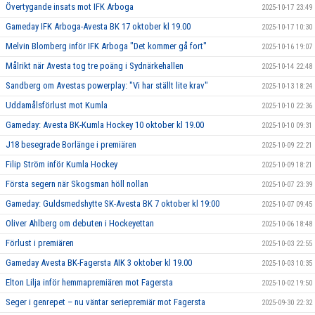
Övertygande insats mot IFK Arboga
2025-10-17 23:49
Gameday IFK Arboga-Avesta BK 17 oktober kl 19.00
2025-10-17 10:30
Melvin Blomberg inför IFK Arboga "Det kommer gå fort"
2025-10-16 19:07
Målrikt när Avesta tog tre poäng i Sydnärkehallen
2025-10-14 22:48
Sandberg om Avestas powerplay: "Vi har ställt lite krav"
2025-10-13 18:24
Uddamålsförlust mot Kumla
2025-10-10 22:36
Gameday: Avesta BK-Kumla Hockey 10 oktober kl 19.00
2025-10-10 09:31
J18 besegrade Borlänge i premiären
2025-10-09 22:21
Filip Ström inför Kumla Hockey
2025-10-09 18:21
Första segern när Skogsman höll nollan
2025-10-07 23:39
Gameday: Guldsmedshytte SK-Avesta BK 7 oktober kl 19:00
2025-10-07 09:45
Oliver Ahlberg om debuten i Hockeyettan
2025-10-06 18:48
Förlust i premiären
2025-10-03 22:55
Gameday Avesta BK-Fagersta AIK 3 oktober kl 19.00
2025-10-03 10:35
Elton Lilja inför hemmapremiären mot Fagersta
2025-10-02 19:50
Seger i genrepet – nu väntar seriepremiär mot Fagersta
2025-09-30 22:32