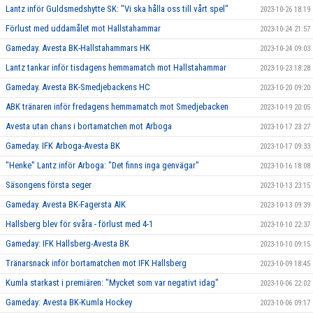
Lantz inför Guldsmedshytte SK: "Vi ska hålla oss till vårt spel"
2023-10-26 18:19
Förlust med uddamålet mot Hallstahammar
2023-10-24 21:57
Gameday. Avesta BK-Hallstahammars HK
2023-10-24 09:03
Lantz tankar inför tisdagens hemmamatch mot Hallstahammar
2023-10-23 18:28
Gameday. Avesta BK-Smedjebackens HC
2023-10-20 09:20
ABK tränaren inför fredagens hemmamatch mot Smedjebacken
2023-10-19 20:05
Avesta utan chans i bortamatchen mot Arboga
2023-10-17 23:27
Gameday. IFK Arboga-Avesta BK
2023-10-17 09:33
"Henke" Lantz inför Arboga: "Det finns inga genvägar"
2023-10-16 18:08
Säsongens första seger
2023-10-13 23:15
Gameday. Avesta BK-Fagersta AIK
2023-10-13 09:39
Hallsberg blev för svåra - förlust med 4-1
2023-10-10 22:37
Gameday: IFK Hallsberg-Avesta BK
2023-10-10 09:15
Tränarsnack inför bortamatchen mot IFK Hallsberg
2023-10-09 18:45
Kumla starkast i premiären: "Mycket som var negativt idag"
2023-10-06 22:02
Gameday: Avesta BK-Kumla Hockey
2023-10-06 09:17