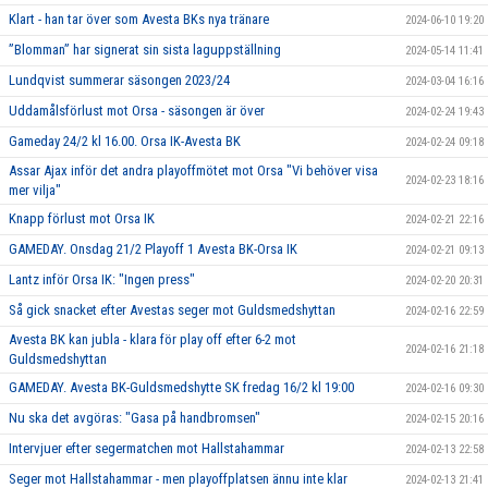
Klart - han tar över som Avesta BKs nya tränare
2024-06-10 19:20
”Blomman” har signerat sin sista laguppställning
2024-05-14 11:41
Lundqvist summerar säsongen 2023/24
2024-03-04 16:16
Uddamålsförlust mot Orsa - säsongen är över
2024-02-24 19:43
Gameday 24/2 kl 16.00. Orsa IK-Avesta BK
2024-02-24 09:18
Assar Ajax inför det andra playoffmötet mot Orsa "Vi behöver visa
2024-02-23 18:16
mer vilja"
Knapp förlust mot Orsa IK
2024-02-21 22:16
GAMEDAY. Onsdag 21/2 Playoff 1 Avesta BK-Orsa IK
2024-02-21 09:13
Lantz inför Orsa IK: "Ingen press"
2024-02-20 20:31
Så gick snacket efter Avestas seger mot Guldsmedshyttan
2024-02-16 22:59
Avesta BK kan jubla - klara för play off efter 6-2 mot
2024-02-16 21:18
Guldsmedshyttan
GAMEDAY. Avesta BK-Guldsmedshytte SK fredag 16/2 kl 19:00
2024-02-16 09:30
Nu ska det avgöras: "Gasa på handbromsen"
2024-02-15 20:16
Intervjuer efter segermatchen mot Hallstahammar
2024-02-13 22:58
Seger mot Hallstahammar - men playoffplatsen ännu inte klar
2024-02-13 21:41