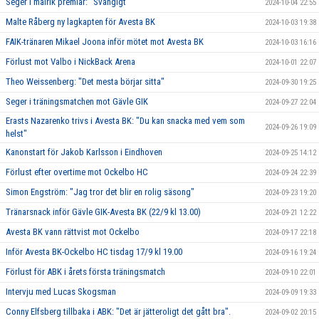
Seger i målrik premiär: "Svängigt"
2024-10-04 22:55
Malte Råberg ny lagkapten för Avesta BK
2024-10-03 19:38
FAIK-tränaren Mikael Joona inför mötet mot Avesta BK
2024-10-03 16:16
Förlust mot Valbo i NickBack Arena
2024-10-01 22:07
Theo Weissenberg: "Det mesta börjar sitta"
2024-09-30 19:25
Seger i träningsmatchen mot Gävle GIK
2024-09-27 22:04
Erasts Nazarenko trivs i Avesta BK: "Du kan snacka med vem som
2024-09-26 19:09
helst"
Kanonstart för Jakob Karlsson i Eindhoven
2024-09-25 14:12
Förlust efter overtime mot Ockelbo HC
2024-09-24 22:39
Simon Engström: "Jag tror det blir en rolig säsong"
2024-09-23 19:20
Tränarsnack inför Gävle GIK-Avesta BK (22/9 kl 13.00)
2024-09-21 12:22
Avesta BK vann rättvist mot Ockelbo
2024-09-17 22:18
Inför Avesta BK-Ockelbo HC tisdag 17/9 kl 19.00
2024-09-16 19:24
Förlust för ABK i årets första träningsmatch
2024-09-10 22:01
Intervju med Lucas Skogsman
2024-09-09 19:33
Conny Elfsberg tillbaka i ABK: "Det är jätteroligt det gått bra".
2024-09-02 20:15