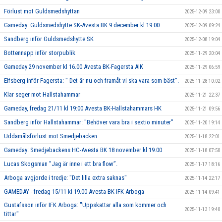
Förlust mot Guldsmedshyttan
2025-12-09 23:00
Gameday: Guldsmedshytte SK-Avesta BK 9 december kl 19.00
2025-12-09 09:24
Sandberg inför Guldsmedshytte SK
2025-12-08 19:04
Bottennapp inför storpublik
2025-11-29 20:04
Gameday 29 november kl 16.00 Avesta BK-Fagersta AIK
2025-11-29 06:59
Elfsberg inför Fagersta: " Det är nu och framåt vi ska vara som bäst”.
2025-11-28 10:02
Klar seger mot Hallstahammar
2025-11-21 22:37
Gameday, fredag 21/11 kl 19:00 Avesta BK-Hallstahammars HK
2025-11-21 09:56
Sandberg inför Hallstahammar: "Behöver vara bra i sextio minuter"
2025-11-20 19:14
Uddamålsförlust mot Smedjebacken
2025-11-18 22:01
Gameday: Smedjebackens HC-Avesta BK 18 november kl 19.00
2025-11-18 07:50
Lucas Skogsman ”Jag är inne i ett bra flow”.
2025-11-17 18:16
Arboga avgjorde i tredje: "Det lilla extra saknas"
2025-11-14 22:17
GAMEDAY - fredag 15/11 kl 19.00 Avesta BK-IFK Arboga
2025-11-14 09:41
Gustafsson inför IFK Arboga: "Uppskattar alla som kommer och
2025-11-13 19:40
tittar"