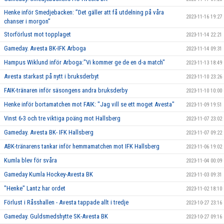
Henke inför Smedjebacken: ”Det gäller att få utdelning på våra
2023-11-16 19:27
chanser i morgon”
Storförlust mot topplaget
2023-11-14 22:21
Gameday. Avesta BK-IFK Arboga
2023-11-14 09:31
Hampus Wiklund inför Arboga:"Vi kommer ge de en d-a match"
2023-11-13 18:49
Avesta starkast på nytt i bruksderbyt
2023-11-10 23:26
FAIK-tränaren inför säsongens andra bruksderby
2023-11-10 10:00
Henke inför bortamatchen mot FAIK: "Jag vill se ett moget Avesta"
2023-11-09 19:51
Vinst 6-3 och tre viktiga poäng mot Hallsberg
2023-11-07 23:02
Gameday. Avesta BK- IFK Hallsberg
2023-11-07 09:22
ABK-tränarens tankar inför hemmamatchen mot IFK Hallsberg
2023-11-06 19:02
Kumla blev för svåra
2023-11-04 00:09
Gameday Kumla Hockey-Avesta BK
2023-11-03 09:31
"Henke" Lantz har ordet
2023-11-02 18:10
Förlust i Råsshallen - Avesta tappade allt i tredje
2023-10-27 23:16
Gameday. Guldsmedshytte SK-Avesta BK
2023-10-27 09:16