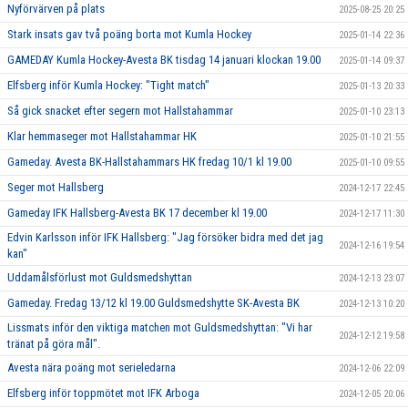
Nyförvärven på plats
2025-08-25 20:25
Stark insats gav två poäng borta mot Kumla Hockey
2025-01-14 22:36
GAMEDAY Kumla Hockey-Avesta BK tisdag 14 januari klockan 19.00
2025-01-14 09:37
Elfsberg inför Kumla Hockey: "Tight match"
2025-01-13 20:33
Så gick snacket efter segern mot Hallstahammar
2025-01-10 23:13
Klar hemmaseger mot Hallstahammar HK
2025-01-10 21:55
Gameday. Avesta BK-Hallstahammars HK fredag 10/1 kl 19.00
2025-01-10 09:55
Seger mot Hallsberg
2024-12-17 22:45
Gameday IFK Hallsberg-Avesta BK 17 december kl 19.00
2024-12-17 11:30
Edvin Karlsson inför IFK Hallsberg: "Jag försöker bidra med det jag
2024-12-16 19:54
kan"
Uddamålsförlust mot Guldsmedshyttan
2024-12-13 23:07
Gameday. Fredag 13/12 kl 19.00 Guldsmedshytte SK-Avesta BK
2024-12-13 10:20
Lissmats inför den viktiga matchen mot Guldsmedshyttan: "Vi har
2024-12-12 19:58
tränat på göra mål".
Avesta nära poäng mot serieledarna
2024-12-06 22:09
Elfsberg inför toppmötet mot IFK Arboga
2024-12-05 20:06