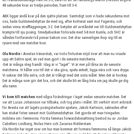
48 sekunder kvar av tredje perioden, fram till 3-4.
ABK ligger ändå kvar på den sjätte platsen. Samtidigt som vi hade sekunderna mot
oss, hade Guldsmedshyttan de med sig, efter kvitterat sent mot Fagersta, och
sedan vinna straffläggningen, 3-2. Det betyder att avståndet ner till Guldsmedshyttan
krympte till sju poäng. Smedjebacken förlorade med 5-8 mot Kumla, och SHC är
således fortfarande två pinnar bakom oss. Det drar sannerligen ihop sig till en
rysare med sex matcher kvar.
Ola Nordin
i Avestas tränarstab, var trots förlusten nöjd över att man nu visade
upp ett bättre spel, än vad man gjort i de senaste matcherna.
-Det är många steg framåt. Idag är vi ”laget”. Vi är mer på tårna än de senaste
matcherna. Vi håller oss till det vi ska göra, spela enkelt, ligga nära och vara dryga.
Vi saknar det lilla extra, och det är tråkigt med det sista målet. Men det är hockey.
Det är många som gör det bra, och det skulle bli en lång lista om jag skulle ge dig
alla namn.
Vi kom till matchen
med några förändringar i laget sedan senaste matchen. Det
var att Lucas Johansson var tillbaka, och tog plats i målet. Ett oerhört stort avbräck
för Avesta var att lagets poängstarkaste spelare, Jakob Karlsson, saknades efter
han stukat foten senast mot Guldsmedshyttan. Det gjorde att man tvingades
möblera om i femmorna. Första femmas forwardsbesättning bestod nu av Jordan
Cabellero Lindberg, Niclas Hero och Zacarias Ridderstam.
Ola Nordin har inget svar om hur man kommer att formera femmorna så länge Jakob