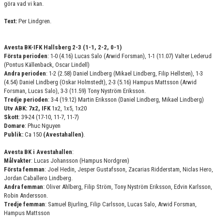
göra vad vi kan.
Text:
Per Lindgren.
Avesta BK-IFK Hallsberg 2-3 (1-1, 2-2, 0-1)
Första perioden
: 1-0 (4.16) Lucas Salo (Arwid Forsman), 1-1 (11.07) Valter Lederud
(Pontus Källenback, Oscar Lindell)
Andra perioden
: 1-2 (2.58) Daniel Lindberg (Mikael Lindberg, Filip Hellsten), 1-3
(4.54) Daniel Lindberg (Oskar Holmstedt), 2-3 (5.16) Hampus Mattsson (Arwid
Forsman, Lucas Salo), 3-3 (11.59) Tony Nyström Eriksson.
Tredje perioden
: 3-4 (19.12) Martin Eriksson (Daniel Lindberg, Mikael Lindberg)
Utv ABK: 7x2, IFK
1x2, 1x5, 1x20
Skott
: 39-24 (17-10, 11-7, 11-7)
Domare
: Phuc Nguyen
Publik:
Ca 150
(Avestahallen)
.
Avesta BK i Avestahallen
:
Målvakter
: Lucas Johansson (Hampus Nordgren)
Första femman
: Joel Hedin, Jesper Gustafsson, Zacarias Ridderstam, Niclas Hero,
Jordan Caballero Lindberg.
Andra femman
: Oliver Ahlberg, Filip Ström, Tony Nyström Eriksson, Edvin Karlsson,
Robin Andersson.
Tredje femman
: Samuel Bjurling, Filip Carlsson, Lucas Salo, Arwid Forsman,
Hampus Mattsson