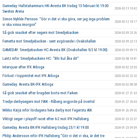
Gameday. Hallstahammars HK-Avesta BK tisdag 13 februari kl 19.00
2024-02-13 10:42
Swetex Arena
Simon Nyhlén Persson: "Gör vi det vi ska göra, ser jag inga problem
2024-02-12 18:17
vi ska vinna imorgon"
Så gick snacket efter segern mot Smedjebacken
2024-02-09 23:26
Femetta mot Smedjebacken - sent avgörande i Ovakohallen
2024-02-09 22:13
GAMEDAY. Smedjebacken HC-Avesta BK (Ovakohallen 9/2 kl 19:00)
2024-02-09 09:19
Lantz inför Smedjebackens HC: "Blir kul åka dit"
2024-02-08 18:41
Intervjuer efter IFK Arboga
2024-02-02 23:03
Förlust i toppmötet mot IFK Arboga
2024-02-02 22:32
Gameday: Avesta BK-IFK Arboga
2024-02-02 08:58
Så gick snacket efter bragden borta mot Faiken
2024-01-27 21:53
Tredje derbysegern mot FAIK - Råberg avgjorde på övertid
2024-01-27 20:43
Mikko Kärjä inför lördagens heta derby mot Fagersta AIK
2024-01-26 09:55
Viktigt seger i playoff racet efter 6-2 mot IFK Hallsberg
2024-01-23 22:57
Gameday. Avesta BK-IFK Hallsberg tisdag 23/1 kl 19.00
2024-01-23 09:09
Philip Andersson inför IFK Hallsberg "Gör vi det vi ska, är det tre