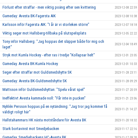
Förlust efter straffar - men viktig poäng efter sen kvittering
2023-12-08 22:59
Gameday: Avesta BK-Fagersta AIK
2023-12-08 10:38
Karlsson inför Fagersta AIK: "I år är vi storleken större"
2023-12-07 18:18
Viktig seger mot Hallsberg-tillbaka på slutspelsplats
2023-12-05 22:22
Tony inför Hallsberg: "Jag hoppas det släpper både för mig och
2023-12-04 18:49
laget"
Stryk mot Kumla Hockey - efter ras i tredje "Kollapsar helt"
2023-12-01 23:05
Gameday. Avesta BK-Kumla Hockey
2023-12-01 10:33
Seger efter straffar mot Guldsmedshytte SK
2023-11-28 23:11
Gameday: Avesta BK-Guldsmedshytte SK
2023-11-28 09:29
Mattsson inför Guldsmedshyttan: "Spela vårat spel"
2023-11-27 20:59
Ineffektivt Avesta kammade noll: "Får inte in pucken"
2023-11-21 23:06
Nyhlén Persson hoppas på en nytändning: "Jag tror jag kommer få
2023-11-21 14:27
väldigt roligt här"
Hallstahammars HK nästa motståndare för Avesta BK
2023-11-20 18:32
Stark bortavinst mot Smedjebacken
2023-11-17 22:16
Gameday. Smedjebackens HC-Avesta BK
2023-11-17 09:20