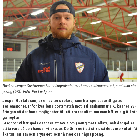
KONTAKT
Backen Jesper Gustafsson har poängmässigt gjort en bra säsongsstart, med sina sju
poäng (4+3). Foto: Per Lindgren.
Jesper Gustafsson, är en av tio spelare, som har spelat samtliga tio
seriematcher. Inför kvällens bortamatch mot Hallstahammar HK, känner 23-
åringen att det finns möjligheter till ett bra resultat, om man håller sig till sin
gameplan.
-Jag tror vi har goda chanser att tävla om poäng mot Hallsta, och det gäller
att ta vara på de chanser vi skapar. De är inne i ett stim, så det vore kul att få
åka till Hallsta och bryta det, och få med oss några poäng.