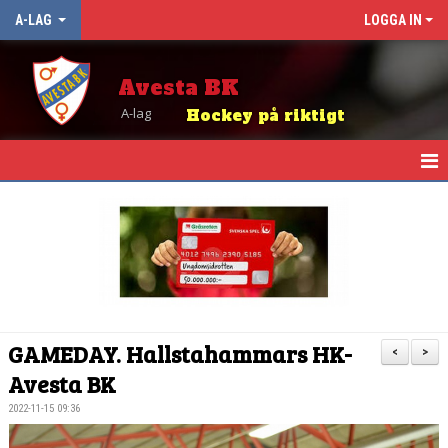
A-LAG
LOGGA IN
Avesta BK
A-lag
Hockey på riktigt
HEM
NYHETER
KALENDER
TRUPPEN
GAMEDAY. Hallstahammars HK-
<
>
MATCHER
Avesta BK
2022-11-15 09:36
TABELL OCH RESULTAT