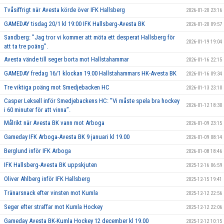
Tvåsiffrigt när Avesta körde över IFK Hallsberg
2026-01-20 23:16
GAMEDAY tisdag 20/1 kl 19:00 IFK Hallsberg-Avesta BK
2026-01-20 09:57
Sandberg: ”Jag tror vi kommer att möta ett desperat Hallsberg för
2026-01-19 19:04
att ta tre poäng”.
Avesta vände till seger borta mot Hallstahammar
2026-01-16 22:15
GAMEDAY fredag 16/1 klockan 19.00 Hallstahammars HK-Avesta BK
2026-01-16 09:34
Tre viktiga poäng mot Smedjebacken HC
2026-01-13 23:10
Casper Leksell inför Smedjebackens HC: ”Vi måste spela bra hockey
2026-01-12 18:30
i 60 minuter för att vinna”.
Målrikt när Avesta BK vann mot Arboga
2026-01-09 23:15
Gameday IFK Arboga-Avesta BK 9 januari kl 19.00
2026-01-09 08:14
Berglund inför IFK Arboga
2026-01-08 18:46
IFK Hallsberg-Avesta BK uppskjuten
2025-12-16 06:59
Oliver Ahlberg inför IFK Hallsberg
2025-12-15 19:41
Tränarsnack efter vinsten mot Kumla
2025-12-12 22:56
Seger efter straffar mot Kumla Hockey
2025-12-12 22:06
Gameday Avesta BK-Kumla Hockey 12 december kl 19.00
2025-12-12 10:15