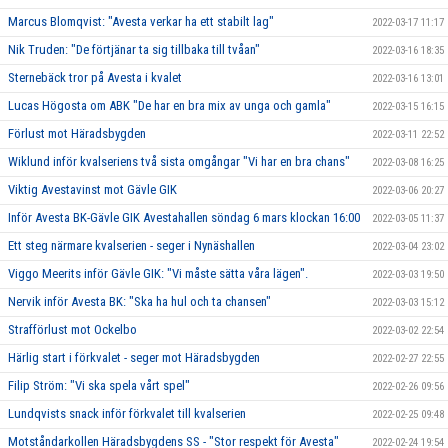
Marcus Blomqvist: "Avesta verkar ha ett stabilt lag"
2022-03-17 11:17
Nik Truden: "De förtjänar ta sig tillbaka till tvåan"
2022-03-16 18:35
Sternebäck tror på Avesta i kvalet
2022-03-16 13:01
Lucas Högosta om ABK "De har en bra mix av unga och gamla"
2022-03-15 16:15
Förlust mot Häradsbygden
2022-03-11 22:52
Wiklund inför kvalseriens två sista omgångar "Vi har en bra chans"
2022-03-08 16:25
Viktig Avestavinst mot Gävle GIK
2022-03-06 20:27
Inför Avesta BK-Gävle GIK Avestahallen söndag 6 mars klockan 16:00
2022-03-05 11:37
Ett steg närmare kvalserien - seger i Nynäshallen
2022-03-04 23:02
Viggo Meerits inför Gävle GIK: "Vi måste sätta våra lägen".
2022-03-03 19:50
Nervik inför Avesta BK: "Ska ha hul och ta chansen"
2022-03-03 15:12
Strafförlust mot Ockelbo
2022-03-02 22:54
Härlig start i förkvalet - seger mot Häradsbygden
2022-02-27 22:55
Filip Ström: "Vi ska spela vårt spel"
2022-02-26 09:56
Lundqvists snack inför förkvalet till kvalserien
2022-02-25 09:48
Motståndarkollen Häradsbygdens SS - "Stor respekt för Avesta"
2022-02-24 19:54