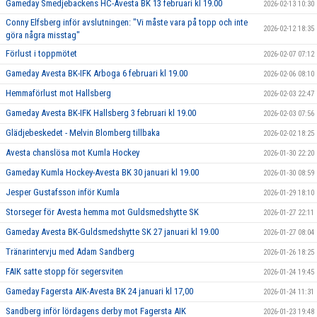
Gameday Smedjebackens HC-Avesta BK 13 februari kl 19.00
2026-02-13 10:30
Conny Elfsberg inför avslutningen: "Vi måste vara på topp och inte
2026-02-12 18:35
göra några misstag"
Förlust i toppmötet
2026-02-07 07:12
Gameday Avesta BK-IFK Arboga 6 februari kl 19.00
2026-02-06 08:10
Hemmaförlust mot Hallsberg
2026-02-03 22:47
Gameday Avesta BK-IFK Hallsberg 3 februari kl 19.00
2026-02-03 07:56
Glädjebeskedet - Melvin Blomberg tillbaka
2026-02-02 18:25
Avesta chanslösa mot Kumla Hockey
2026-01-30 22:20
Gameday Kumla Hockey-Avesta BK 30 januari kl 19.00
2026-01-30 08:59
Jesper Gustafsson inför Kumla
2026-01-29 18:10
Storseger för Avesta hemma mot Guldsmedshytte SK
2026-01-27 22:11
Gameday Avesta BK-Guldsmedshytte SK 27 januari kl 19.00
2026-01-27 08:04
Tränarintervju med Adam Sandberg
2026-01-26 18:25
FAIK satte stopp för segersviten
2026-01-24 19:45
Gameday Fagersta AIK-Avesta BK 24 januari kl 17,00
2026-01-24 11:31
Sandberg inför lördagens derby mot Fagersta AIK
2026-01-23 19:48