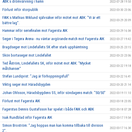
ABK:s drömvärvning i hamn
2022-07-28 19:50
Förlust inför storpublik
2022-03-30 23:06
FAIK:s Mathias Wiklund självsäker inför mötet mot ABK: "Vi är ett
2022-03-29 20:09
bättre lag".
Hammar inför seriefinalen mot Fagersta AIK
2022-03-29 16:04
Seger i Tegera Arena - nu väntar avgörande match mot Fagersta AIK
2022-03-27 19:42
Bragdseger mot Lindefallets SK efter stark upphämtning
2022-03-25 23:15
Skön bortaseger mot Lindefallet
2022-03-23 23:06
Ted Åström, Lindefallets SK, inför mötet mot ABK: "Mycket
2022-03-22 19:18
målchanser"
Stefan Lundqvist: "Jag är förhoppningsfull"
2022-03-22 16:41
Viktig seger mot Häradsbygden
2022-03-20 21:14
Johan Ohlsson, Häradsbygdens SS, inför söndagens match: "50/50"
2022-03-19 11:10
Förlust mot Fagersta AIK
2022-03-18 23:05
Fagerstas Dennis Gustafsson har spelat i både FAIK och ABK
2022-03-18 07:28
Isak Rundblad inför Fagersta AIK
2022-03-17 19:54
Simon Broström: ”Jag hoppas man kan komma tillbaka till division
2022-03-17 16:34
2”.