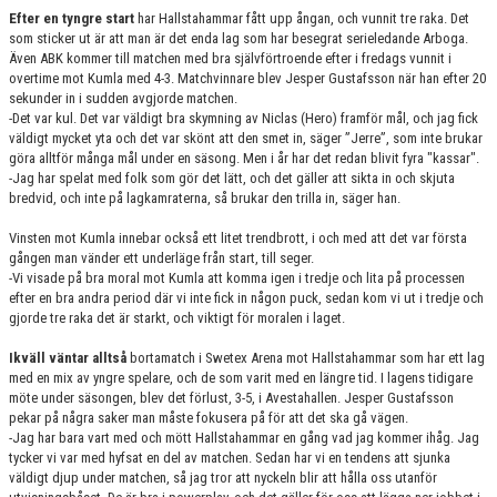
Efter en tyngre start
har Hallstahammar fått upp ångan, och vunnit tre raka. Det
som sticker ut är att man är det enda lag som har besegrat serieledande Arboga.
Även ABK kommer till matchen med bra självförtroende efter i fredags vunnit i
overtime mot Kumla med 4-3. Matchvinnare blev Jesper Gustafsson när han efter 20
sekunder in i sudden avgjorde matchen.
-Det var kul. Det var väldigt bra skymning av Niclas (Hero) framför mål, och jag fick
väldigt mycket yta och det var skönt att den smet in, säger ”Jerre”, som inte brukar
göra alltför många mål under en säsong. Men i år har det redan blivit fyra "kassar".
-Jag har spelat med folk som gör det lätt, och det gäller att sikta in och skjuta
bredvid, och inte på lagkamraterna, så brukar den trilla in, säger han.
Vinsten mot Kumla innebar också ett litet trendbrott, i och med att det var första
gången man vänder ett underläge från start, till seger.
-Vi visade på bra moral mot Kumla att komma igen i tredje och lita på processen
efter en bra andra period där vi inte fick in någon puck, sedan kom vi ut i tredje och
gjorde tre raka det är starkt, och viktigt för moralen i laget.
Ikväll väntar alltså
bortamatch i Swetex Arena mot Hallstahammar som har ett lag
med en mix av yngre spelare, och de som varit med en längre tid. I lagens tidigare
möte under säsongen, blev det förlust, 3-5, i Avestahallen. Jesper Gustafsson
pekar på några saker man måste fokusera på för att det ska gå vägen.
-Jag har bara vart med och mött Hallstahammar en gång vad jag kommer ihåg. Jag
tycker vi var med hyfsat en del av matchen. Sedan har vi en tendens att sjunka
väldigt djup under matchen, så jag tror att nyckeln blir att hålla oss utanför