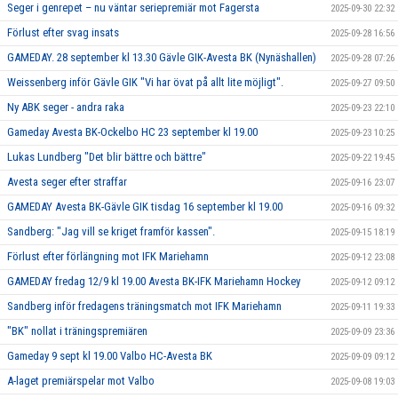
Seger i genrepet – nu väntar seriepremiär mot Fagersta
2025-09-30 22:32
Förlust efter svag insats
2025-09-28 16:56
GAMEDAY. 28 september kl 13.30 Gävle GIK-Avesta BK (Nynäshallen)
2025-09-28 07:26
Weissenberg inför Gävle GIK "Vi har övat på allt lite möjligt".
2025-09-27 09:50
Ny ABK seger - andra raka
2025-09-23 22:10
Gameday Avesta BK-Ockelbo HC 23 september kl 19.00
2025-09-23 10:25
Lukas Lundberg "Det blir bättre och bättre"
2025-09-22 19:45
Avesta seger efter straffar
2025-09-16 23:07
GAMEDAY Avesta BK-Gävle GIK tisdag 16 september kl 19.00
2025-09-16 09:32
Sandberg: "Jag vill se kriget framför kassen".
2025-09-15 18:19
Förlust efter förlängning mot IFK Mariehamn
2025-09-12 23:08
GAMEDAY fredag 12/9 kl 19.00 Avesta BK-IFK Mariehamn Hockey
2025-09-12 09:12
Sandberg inför fredagens träningsmatch mot IFK Mariehamn
2025-09-11 19:33
"BK" nollat i träningspremiären
2025-09-09 23:36
Gameday 9 sept kl 19.00 Valbo HC-Avesta BK
2025-09-09 09:12
A-laget premiärspelar mot Valbo
2025-09-08 19:03