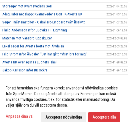
Storseger mot Kvarnsvedens GoIF
2022-01-14 23:55
A-lag. Inför nedsläpp: Kvarnsvedens GoIF IK-Avesta BK
2022-01-13 16:56
Seger i måstematchen - Caballero-Lindberg tvåmålsskytt
2022-01-07 22:55
Philip Andersson inför Ludvika HF Lightning
2022-01-06 19:59
Matchen mot Vansbro uppskjuten
2021-12-09 08:08
Enkel seger för Avesta borta mot Älvdalen
2021-12-03 22:39
Filip Ström inför Älvdalen "Det har gått hyfsat bra för mig"
2021-12-02 16:33
Avesta BK överlägsna i Lugnets Ishall
2021-11-28 09:29
Jakob Karlsson inför BK Ockra
2021-11-26 16:29
Klar seger mot Hedemora
2021-11-20 12:09
Isak Rundblad inför Hedemora: "Det är en match vi bör vinna"
2021-11-18 16:06
För att hemsidan ska fungera korrekt använder vi nödvändiga cookies
från SportAdmin. Dessa går inte att stänga av. Föreningen kan också
Avesta imponerade i segern mot Björbo
2021-11-12 22:32
använda frivilliga cookies, t.ex. för statistik eller marknadsföring. Du
Stefan Lundqvist inför Björbo
2021-11-10 17:22
väljer själv om du vill acceptera dessa.
Mörk kväll i Tegera Arena
2021-11-06 13:13
Anpassa dina val
Acceptera nödvändiga
Acceptera alla
Jan Hammar inför toppmötet mot Häradsbygden
2021-11-04 20:42
"Masken" Carlsson inför mötet mot ABK: "Vi får en riktig prövning"
2021-11-04 14:59