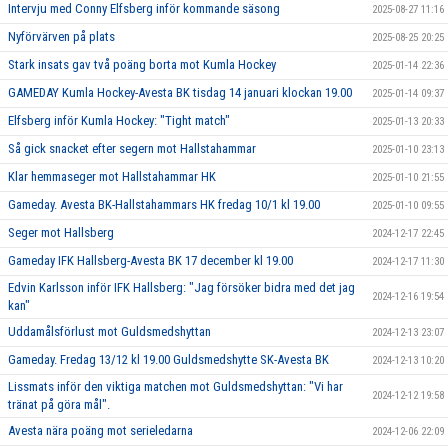
Intervju med Conny Elfsberg inför kommande säsong
2025-08-27 11:16
Nyförvärven på plats
2025-08-25 20:25
Stark insats gav två poäng borta mot Kumla Hockey
2025-01-14 22:36
GAMEDAY Kumla Hockey-Avesta BK tisdag 14 januari klockan 19.00
2025-01-14 09:37
Elfsberg inför Kumla Hockey: "Tight match"
2025-01-13 20:33
Så gick snacket efter segern mot Hallstahammar
2025-01-10 23:13
Klar hemmaseger mot Hallstahammar HK
2025-01-10 21:55
Gameday. Avesta BK-Hallstahammars HK fredag 10/1 kl 19.00
2025-01-10 09:55
Seger mot Hallsberg
2024-12-17 22:45
Gameday IFK Hallsberg-Avesta BK 17 december kl 19.00
2024-12-17 11:30
Edvin Karlsson inför IFK Hallsberg: "Jag försöker bidra med det jag
2024-12-16 19:54
kan"
Uddamålsförlust mot Guldsmedshyttan
2024-12-13 23:07
Gameday. Fredag 13/12 kl 19.00 Guldsmedshytte SK-Avesta BK
2024-12-13 10:20
Lissmats inför den viktiga matchen mot Guldsmedshyttan: "Vi har
2024-12-12 19:58
tränat på göra mål".
Avesta nära poäng mot serieledarna
2024-12-06 22:09