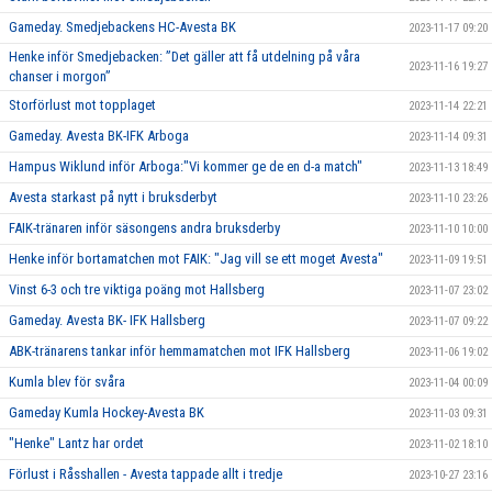
Gameday. Smedjebackens HC-Avesta BK
2023-11-17 09:20
Henke inför Smedjebacken: ”Det gäller att få utdelning på våra
2023-11-16 19:27
chanser i morgon”
Storförlust mot topplaget
2023-11-14 22:21
Gameday. Avesta BK-IFK Arboga
2023-11-14 09:31
Hampus Wiklund inför Arboga:"Vi kommer ge de en d-a match"
2023-11-13 18:49
Avesta starkast på nytt i bruksderbyt
2023-11-10 23:26
FAIK-tränaren inför säsongens andra bruksderby
2023-11-10 10:00
Henke inför bortamatchen mot FAIK: "Jag vill se ett moget Avesta"
2023-11-09 19:51
Vinst 6-3 och tre viktiga poäng mot Hallsberg
2023-11-07 23:02
Gameday. Avesta BK- IFK Hallsberg
2023-11-07 09:22
ABK-tränarens tankar inför hemmamatchen mot IFK Hallsberg
2023-11-06 19:02
Kumla blev för svåra
2023-11-04 00:09
Gameday Kumla Hockey-Avesta BK
2023-11-03 09:31
"Henke" Lantz har ordet
2023-11-02 18:10
Förlust i Råsshallen - Avesta tappade allt i tredje
2023-10-27 23:16