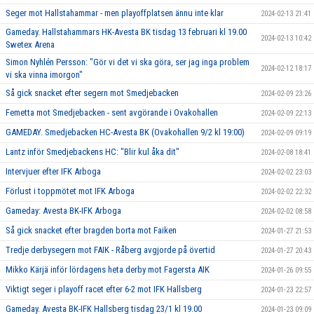
Seger mot Hallstahammar - men playoffplatsen ännu inte klar
2024-02-13 21:41
Gameday. Hallstahammars HK-Avesta BK tisdag 13 februari kl 19.00
2024-02-13 10:42
Swetex Arena
Simon Nyhlén Persson: "Gör vi det vi ska göra, ser jag inga problem
2024-02-12 18:17
vi ska vinna imorgon"
Så gick snacket efter segern mot Smedjebacken
2024-02-09 23:26
Femetta mot Smedjebacken - sent avgörande i Ovakohallen
2024-02-09 22:13
GAMEDAY. Smedjebacken HC-Avesta BK (Ovakohallen 9/2 kl 19:00)
2024-02-09 09:19
Lantz inför Smedjebackens HC: "Blir kul åka dit"
2024-02-08 18:41
Intervjuer efter IFK Arboga
2024-02-02 23:03
Förlust i toppmötet mot IFK Arboga
2024-02-02 22:32
Gameday: Avesta BK-IFK Arboga
2024-02-02 08:58
Så gick snacket efter bragden borta mot Faiken
2024-01-27 21:53
Tredje derbysegern mot FAIK - Råberg avgjorde på övertid
2024-01-27 20:43
Mikko Kärjä inför lördagens heta derby mot Fagersta AIK
2024-01-26 09:55
Viktigt seger i playoff racet efter 6-2 mot IFK Hallsberg
2024-01-23 22:57
Gameday. Avesta BK-IFK Hallsberg tisdag 23/1 kl 19.00
2024-01-23 09:09