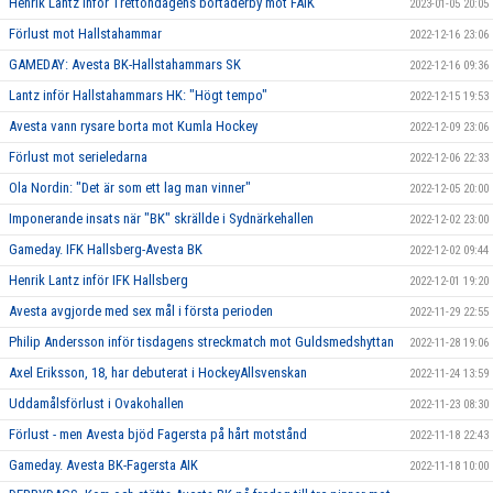
Henrik Lantz inför Trettondagens bortaderby mot FAIK
2023-01-05 20:05
Förlust mot Hallstahammar
2022-12-16 23:06
GAMEDAY: Avesta BK-Hallstahammars SK
2022-12-16 09:36
Lantz inför Hallstahammars HK: "Högt tempo"
2022-12-15 19:53
Avesta vann rysare borta mot Kumla Hockey
2022-12-09 23:06
Förlust mot serieledarna
2022-12-06 22:33
Ola Nordin: "Det är som ett lag man vinner"
2022-12-05 20:00
Imponerande insats när "BK" skrällde i Sydnärkehallen
2022-12-02 23:00
Gameday. IFK Hallsberg-Avesta BK
2022-12-02 09:44
Henrik Lantz inför IFK Hallsberg
2022-12-01 19:20
Avesta avgjorde med sex mål i första perioden
2022-11-29 22:55
Philip Andersson inför tisdagens streckmatch mot Guldsmedshyttan
2022-11-28 19:06
Axel Eriksson, 18, har debuterat i HockeyAllsvenskan
2022-11-24 13:59
Uddamålsförlust i Ovakohallen
2022-11-23 08:30
Förlust - men Avesta bjöd Fagersta på hårt motstånd
2022-11-18 22:43
Gameday. Avesta BK-Fagersta AIK
2022-11-18 10:00