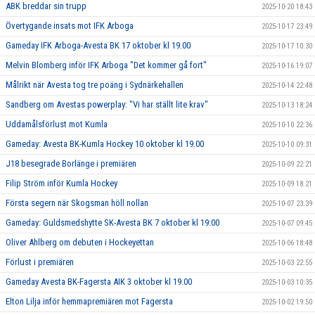
ABK breddar sin trupp
2025-10-20 18:43
Övertygande insats mot IFK Arboga
2025-10-17 23:49
Gameday IFK Arboga-Avesta BK 17 oktober kl 19.00
2025-10-17 10:30
Melvin Blomberg inför IFK Arboga "Det kommer gå fort"
2025-10-16 19:07
Målrikt när Avesta tog tre poäng i Sydnärkehallen
2025-10-14 22:48
Sandberg om Avestas powerplay: "Vi har ställt lite krav"
2025-10-13 18:24
Uddamålsförlust mot Kumla
2025-10-10 22:36
Gameday: Avesta BK-Kumla Hockey 10 oktober kl 19.00
2025-10-10 09:31
J18 besegrade Borlänge i premiären
2025-10-09 22:21
Filip Ström inför Kumla Hockey
2025-10-09 18:21
Första segern när Skogsman höll nollan
2025-10-07 23:39
Gameday: Guldsmedshytte SK-Avesta BK 7 oktober kl 19:00
2025-10-07 09:45
Oliver Ahlberg om debuten i Hockeyettan
2025-10-06 18:48
Förlust i premiären
2025-10-03 22:55
Gameday Avesta BK-Fagersta AIK 3 oktober kl 19.00
2025-10-03 10:35
Elton Lilja inför hemmapremiären mot Fagersta
2025-10-02 19:50