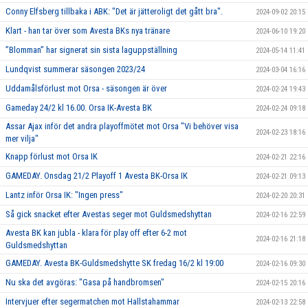
Conny Elfsberg tillbaka i ABK: "Det är jätteroligt det gått bra".
2024-09-02 20:15
Klart - han tar över som Avesta BKs nya tränare
2024-06-10 19:20
”Blomman” har signerat sin sista laguppställning
2024-05-14 11:41
Lundqvist summerar säsongen 2023/24
2024-03-04 16:16
Uddamålsförlust mot Orsa - säsongen är över
2024-02-24 19:43
Gameday 24/2 kl 16.00. Orsa IK-Avesta BK
2024-02-24 09:18
Assar Ajax inför det andra playoffmötet mot Orsa "Vi behöver visa
2024-02-23 18:16
mer vilja"
Knapp förlust mot Orsa IK
2024-02-21 22:16
GAMEDAY. Onsdag 21/2 Playoff 1 Avesta BK-Orsa IK
2024-02-21 09:13
Lantz inför Orsa IK: "Ingen press"
2024-02-20 20:31
Så gick snacket efter Avestas seger mot Guldsmedshyttan
2024-02-16 22:59
Avesta BK kan jubla - klara för play off efter 6-2 mot
2024-02-16 21:18
Guldsmedshyttan
GAMEDAY. Avesta BK-Guldsmedshytte SK fredag 16/2 kl 19:00
2024-02-16 09:30
Nu ska det avgöras: "Gasa på handbromsen"
2024-02-15 20:16
Intervjuer efter segermatchen mot Hallstahammar
2024-02-13 22:58