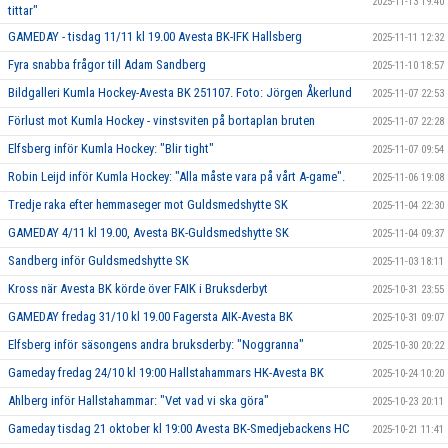
2025-11-13 19:40
tittar"
GAMEDAY - tisdag 11/11 kl 19.00 Avesta BK-IFK Hallsberg
2025-11-11 12:32
Fyra snabba frågor till Adam Sandberg
2025-11-10 18:57
Bildgalleri Kumla Hockey-Avesta BK 251107. Foto: Jörgen Åkerlund
2025-11-07 22:53
Förlust mot Kumla Hockey - vinstsviten på bortaplan bruten
2025-11-07 22:28
Elfsberg inför Kumla Hockey: "Blir tight"
2025-11-07 09:54
Robin Leijd inför Kumla Hockey: "Alla måste vara på vårt A-game".
2025-11-06 19:08
Tredje raka efter hemmaseger mot Guldsmedshytte SK
2025-11-04 22:30
GAMEDAY 4/11 kl 19.00, Avesta BK-Guldsmedshytte SK
2025-11-04 09:37
Sandberg inför Guldsmedshytte SK
2025-11-03 18:11
Kross när Avesta BK körde över FAIK i Bruksderbyt
2025-10-31 23:55
GAMEDAY fredag 31/10 kl 19.00 Fagersta AIK-Avesta BK
2025-10-31 09:07
Elfsberg inför säsongens andra bruksderby: "Noggranna"
2025-10-30 20:22
Gameday fredag 24/10 kl 19:00 Hallstahammars HK-Avesta BK
2025-10-24 10:20
Ahlberg inför Hallstahammar: "Vet vad vi ska göra"
2025-10-23 20:11
Gameday tisdag 21 oktober kl 19:00 Avesta BK-Smedjebackens HC
2025-10-21 11:41