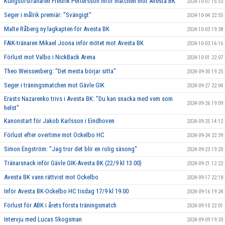
Kungsörstränaren Fredrik Pettersson inför matchen mot Avesta BK
2024-10-07 15:53
Seger i målrik premiär: "Svängigt"
2024-10-04 22:55
Malte Råberg ny lagkapten för Avesta BK
2024-10-03 19:38
FAIK-tränaren Mikael Joona inför mötet mot Avesta BK
2024-10-03 16:16
Förlust mot Valbo i NickBack Arena
2024-10-01 22:07
Theo Weissenberg: "Det mesta börjar sitta"
2024-09-30 19:25
Seger i träningsmatchen mot Gävle GIK
2024-09-27 22:04
Erasts Nazarenko trivs i Avesta BK: "Du kan snacka med vem som
2024-09-26 19:09
helst"
Kanonstart för Jakob Karlsson i Eindhoven
2024-09-25 14:12
Förlust efter overtime mot Ockelbo HC
2024-09-24 22:39
Simon Engström: "Jag tror det blir en rolig säsong"
2024-09-23 19:20
Tränarsnack inför Gävle GIK-Avesta BK (22/9 kl 13.00)
2024-09-21 12:22
Avesta BK vann rättvist mot Ockelbo
2024-09-17 22:18
Inför Avesta BK-Ockelbo HC tisdag 17/9 kl 19.00
2024-09-16 19:24
Förlust för ABK i årets första träningsmatch
2024-09-10 22:01
Intervju med Lucas Skogsman
2024-09-09 19:33