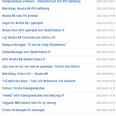
Seriepremiären avklarad – hemmaförlust mot IFK Hallsberg
2022-10-07 22:57
Matchdag: Avesta BK-IFK Hallsberg
2022-10-07 09:53
Avesta BK redo för premiär
2022-10-06 19:40
Seger för Avesta BK i genrepet
2022-09-23 23:13
Niclas Hero inför genrepet mot SkedviSäters IF
2022-09-22 18:57
Lojt Avesta BK förlorade mot Hofors HC
2022-09-16 22:25
Hampus Nordgen: "Vi ska ha roligt tillsammans"
2022-09-15 20:31
Uddamålsseger mot SkedviSäters IF
2022-09-13 22:47
Inför Avesta BK-Skedvi/Säters IF
2022-09-12 20:45
Upp som en sol, ner som en pannkaka - förlust mot Hofors
2022-09-09 23:56
Matchdag: Hofors HC – Avesta BK
2022-09-09 08:07
Två nyförvärv klara – Salo och Andersson och ansluter!
2022-09-08 18:58
Förlust i första träningsmatchen
2022-09-02 22:57
"Henke" inför träningsmatchen mot Malungs IF
2022-09-01 19:24
Taggade ABK-tränare redo för ny säsong
2022-08-23 13:15
Första isträningen för säsongen
2022-08-22 20:05