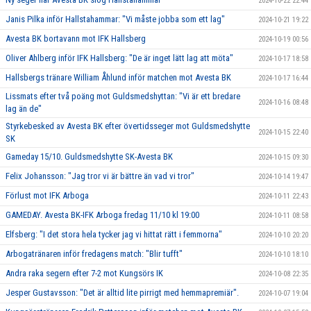
2024-10-22 22:44
Janis Pilka inför Hallstahammar: "Vi måste jobba som ett lag"
2024-10-21 19:22
Avesta BK bortavann mot IFK Hallsberg
2024-10-19 00:56
Oliver Ahlberg inför IFK Hallsberg: "De är inget lätt lag att möta"
2024-10-17 18:58
Hallsbergs tränare William Åhlund inför matchen mot Avesta BK
2024-10-17 16:44
Lissmats efter två poäng mot Guldsmedshyttan: "Vi är ett bredare
2024-10-16 08:48
lag än de"
Styrkebesked av Avesta BK efter övertidsseger mot Guldsmedshytte
2024-10-15 22:40
SK
Gameday 15/10. Guldsmedshytte SK-Avesta BK
2024-10-15 09:30
Felix Johansson: "Jag tror vi är bättre än vad vi tror"
2024-10-14 19:47
Förlust mot IFK Arboga
2024-10-11 22:43
GAMEDAY. Avesta BK-IFK Arboga fredag 11/10 kl 19:00
2024-10-11 08:58
Elfsberg: "I det stora hela tycker jag vi hittat rätt i femmorna"
2024-10-10 20:20
Arbogatränaren inför fredagens match: "Blir tufft"
2024-10-10 18:10
Andra raka segern efter 7-2 mot Kungsörs IK
2024-10-08 22:35
Jesper Gustavsson: "Det är alltid lite pirrigt med hemmapremiär".
2024-10-07 19:04