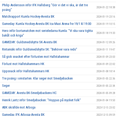
Philip Andersson inför IFK Hallsberg "Gör vi det vi ska, är det tre
2024-01-22 18:38
poäng"
Matchrapport Kumla Hockey-Avesta BK
2024-01-19 23:16
Gameday: Kumla Hockey-Avesta BK Ica Maxi Arena fre 19/1 kl 19.00
2024-01-19 10:15
Hero inför bortamatchen mot serieledarna Kumla: "Vi ska vara tighta
2024-01-18 19:33
bakåt och kriga"
GAMEDAY. Guldsmedshytte SK-Avesta BK
2024-01-12 09:26
Rintamäki inför Guldsmedshytte SK: "Behöver vara redo"
2024-01-11 19:47
Så gick snacket efter förlusten mot Hallstahammar
2024-01-09 23:03
Förlust mot Hallstahammars HK
2024-01-09 22:02
Uppsnack inför Hallstahammars HK
2024-01-08 18:14
Tre poäng i omstarten. Klar seger mot Smedjebacken
2024-01-05 22:36
Seger
2024-01-05 22:34
GAMEDAY. Avesta BK-Smedjebackens HC
2024-01-05 09:28
Henrik Lantz inför Smedjebacken: "Hoppas på mycket folk"
2024-01-04 19:50
ABK skrällde mot Arboga
2023-12-15 23:02
Gameday. IFK Arboga-Avesta BK
2023-12-15 09:59