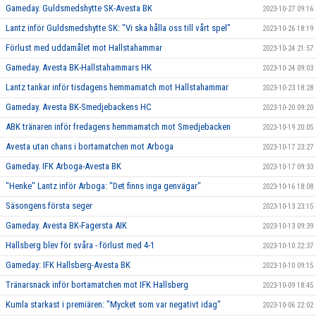
Gameday. Guldsmedshytte SK-Avesta BK
2023-10-27 09:16
Lantz inför Guldsmedshytte SK: "Vi ska hålla oss till vårt spel"
2023-10-26 18:19
Förlust med uddamålet mot Hallstahammar
2023-10-24 21:57
Gameday. Avesta BK-Hallstahammars HK
2023-10-24 09:03
Lantz tankar inför tisdagens hemmamatch mot Hallstahammar
2023-10-23 18:28
Gameday. Avesta BK-Smedjebackens HC
2023-10-20 09:20
ABK tränaren inför fredagens hemmamatch mot Smedjebacken
2023-10-19 20:05
Avesta utan chans i bortamatchen mot Arboga
2023-10-17 23:27
Gameday. IFK Arboga-Avesta BK
2023-10-17 09:33
"Henke" Lantz inför Arboga: "Det finns inga genvägar"
2023-10-16 18:08
Säsongens första seger
2023-10-13 23:15
Gameday. Avesta BK-Fagersta AIK
2023-10-13 09:39
Hallsberg blev för svåra - förlust med 4-1
2023-10-10 22:37
Gameday: IFK Hallsberg-Avesta BK
2023-10-10 09:15
Tränarsnack inför bortamatchen mot IFK Hallsberg
2023-10-09 18:45
Kumla starkast i premiären: "Mycket som var negativt idag"
2023-10-06 22:02