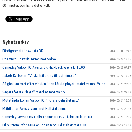
utvisningsbåset. De är bra i powerplay, och det gäller för oss att lägga ner jobbet i
60 minuter, och hålla det enkelt.
Nyhetsarkiv
Färdigspelat för Avesta BK
2026-03-01 18:48
Utjämnat i PlayOff serien mot Valbo
2026-02-28 18:25
Gameday Valbo HC-Avesta BK NickBack Arena kl 15.00
2026-02-28 07:17
Jakob Karlsson: "Vi ska hålla oss till det simpla"
2026-02-27 19:03
Så gick snacket efter vinsten i den första playoff matchen mot Valbo
2026-02-25 23:08
Seger i första PlayOff matchen mot Valbo!
2026-02-25 22:29
Motståndarkollen Valbo HC: "Första delmålet nått"
2026-02-24 16:09
Målrikt när Avesta vann mot Hallstahammar
2026-02-20 21:46
Gameday: Avesta BK-Hallstahammar HK 20 februari kl 19.00
2026-02-20 10:02
Filip Ström inför serie epilogen mot Hallstahammars HK
2026-02-19 18:57