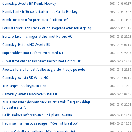
Gameday: Avesta BK-Kumla Hockey
2023-10-06 09:17
Henrik Lantz inför seriestarten mot Kumla Hockey
2023-10-05 18:47
Kumlatränaren inför premiären: "Tuff match"
2023-10-05 14:33
Förlust i NickBack arena - Valbo avgjorde efter förlängning
2023-10-04 11:15
Bortaförlust i träningsmatchen mot Hofors HC
2023-09-29 22:28
Gameday: Hofors HC-Avesta BK
2023-09-29 09:19
Inga problem mot Hofors - vinst med 6-1
2023-09-20 22:37
Oliver inför onsdagens hemmamatch mot Hofors HC
2023-09-19 18:57
Avestas första förlust. Valbo avgjorde i tredje perioden
2023-09-15 22:32
Gameday. Avesta BK-Valbo HC
2023-09-15 09:10
ABK-seger i hockeypremiären
2023-09-10 19:00
Gameday: Avesta BK-SkedviSäters IF
2023-09-10 09:05
ABK:s senaste nyförvärv Nicklas Rintamäki ”Jag är väldigt
2023-09-07 20:04
förväntansfull”.
De finländska nyförvärven nu på plats i Avesta
2023-08-03 13:49
Hedin ser fram emot säsongen: "Kommit bra ihop"
2023-06-22 16:58
Jordan Caballero Lindberg - bäst i coopertestet
2023-06-22 11:55