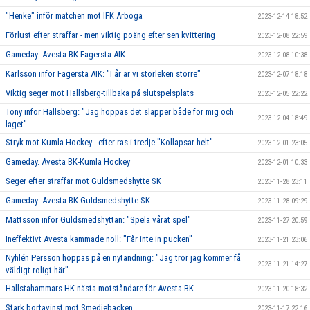
"Henke" inför matchen mot IFK Arboga
2023-12-14 18:52
Förlust efter straffar - men viktig poäng efter sen kvittering
2023-12-08 22:59
Gameday: Avesta BK-Fagersta AIK
2023-12-08 10:38
Karlsson inför Fagersta AIK: "I år är vi storleken större"
2023-12-07 18:18
Viktig seger mot Hallsberg-tillbaka på slutspelsplats
2023-12-05 22:22
Tony inför Hallsberg: "Jag hoppas det släpper både för mig och
2023-12-04 18:49
laget"
Stryk mot Kumla Hockey - efter ras i tredje "Kollapsar helt"
2023-12-01 23:05
Gameday. Avesta BK-Kumla Hockey
2023-12-01 10:33
Seger efter straffar mot Guldsmedshytte SK
2023-11-28 23:11
Gameday: Avesta BK-Guldsmedshytte SK
2023-11-28 09:29
Mattsson inför Guldsmedshyttan: "Spela vårat spel"
2023-11-27 20:59
Ineffektivt Avesta kammade noll: "Får inte in pucken"
2023-11-21 23:06
Nyhlén Persson hoppas på en nytändning: "Jag tror jag kommer få
2023-11-21 14:27
väldigt roligt här"
Hallstahammars HK nästa motståndare för Avesta BK
2023-11-20 18:32
Stark bortavinst mot Smedjebacken
2023-11-17 22:16