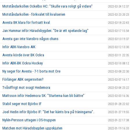
Motståndarkollen Ockelbo HC: "Skulle vara roligt gå vidare"
2022-02-24 12:37
Motståndarkollen - förkvalet till kvalserien
2022-02-23 20:23
Avesta BK klara för fortsatt kval
2022-02-18 22:43
Jan Hammar inför Häradsbygden: "De är ett spelande lag"
2022-02-17 15:54
Avesta gav inte Vansbro någon chans
2022-02-13 19:37
Inför ABK-Vansbro AIK
2022-02-12 13:30
Avesta körde över BK Ockra
2022-02-11 22:35
Inför ABK-BK Ockra Hockey
2022-02-10 08:12
Ny seger för Avesta - 7-1 borta mot Ore
2022-02-08 22:30
Förlänger ABK segersviten?
2022-02-07 16:17
Tvåsiffrigt mot svagt Hedemora
2022-02-04 23:22
Mattsson inför Hedemora SK: "Starterna kan bli bättre"
2022-02-03 16:36
Stabil seger mot Björbo IF
2022-01-28 22:02
Joel Hedin inför Björbo IF: "Det har känts bra på träningarna".
2022-01-27 19:55
Nylén-Persson uttagen i OS-truppen
2022-01-22 17:38
Matchen mot Häradsbygden uppskjuten
2022-01-19 16:33