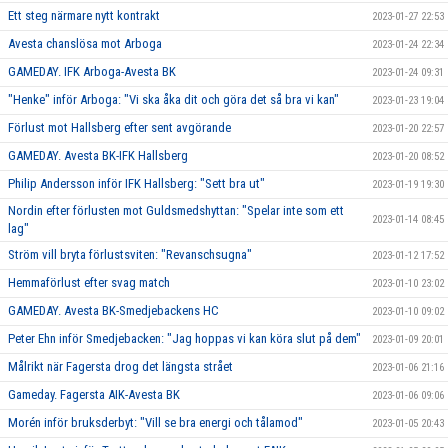
Ett steg närmare nytt kontrakt
2023-01-27 22:53
Avesta chanslösa mot Arboga
2023-01-24 22:34
GAMEDAY. IFK Arboga-Avesta BK
2023-01-24 09:31
"Henke" inför Arboga: "Vi ska åka dit och göra det så bra vi kan"
2023-01-23 19:04
Förlust mot Hallsberg efter sent avgörande
2023-01-20 22:57
GAMEDAY. Avesta BK-IFK Hallsberg
2023-01-20 08:52
Philip Andersson inför IFK Hallsberg: "Sett bra ut"
2023-01-19 19:30
Nordin efter förlusten mot Guldsmedshyttan: "Spelar inte som ett
2023-01-14 08:45
lag"
Ström vill bryta förlustsviten: "Revanschsugna"
2023-01-12 17:52
Hemmaförlust efter svag match
2023-01-10 23:02
GAMEDAY. Avesta BK-Smedjebackens HC
2023-01-10 09:02
Peter Ehn inför Smedjebacken: "Jag hoppas vi kan köra slut på dem"
2023-01-09 20:01
Målrikt när Fagersta drog det längsta strået
2023-01-06 21:16
Gameday. Fagersta AIK-Avesta BK
2023-01-06 09:06
Morén inför bruksderbyt: "Vill se bra energi och tålamod"
2023-01-05 20:43