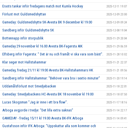
Erasts tankar inför fredagens match mot Kumla Hockey
2025-12-11 19:07
Förlust mot Guldsmedshyttan
2025-12-09 23:00
Gameday: Guldsmedshytte SK-Avesta BK 9 december kl 19.00
2025-12-09 09:24
Sandberg inför Guldsmedshytte SK
2025-12-08 19:04
Bottennapp inför storpublik
2025-11-29 20:04
Gameday 29 november kl 16.00 Avesta BK-Fagersta AIK
2025-11-29 06:59
Elfsberg inför Fagersta: " Det är nu och framåt vi ska vara som bäst”.
2025-11-28 10:02
Klar seger mot Hallstahammar
2025-11-21 22:37
Gameday, fredag 21/11 kl 19:00 Avesta BK-Hallstahammars HK
2025-11-21 09:56
Sandberg inför Hallstahammar: "Behöver vara bra i sextio minuter"
2025-11-20 19:14
Uddamålsförlust mot Smedjebacken
2025-11-18 22:01
Gameday: Smedjebackens HC-Avesta BK 18 november kl 19.00
2025-11-18 07:50
Lucas Skogsman ”Jag är inne i ett bra flow”.
2025-11-17 18:16
Arboga avgjorde i tredje: "Det lilla extra saknas"
2025-11-14 22:17
GAMEDAY - fredag 15/11 kl 19.00 Avesta BK-IFK Arboga
2025-11-14 09:41
Gustafsson inför IFK Arboga: "Uppskattar alla som kommer och