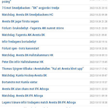
poäng"
7-5 mot Smedjebacken - "BK" avgjorde i tredje
2022-10-25 23:10
Matchdag: Avesta BK-Smedjebackens HC
2022-10-25 09:38
Avesta BK jagar första segern
2022-10-24 21:28
Förlust i bruksderbyt - Fagersta AIK numret större
2022-10-21 23:03
Matchdag: Fagersta AIK-Avesta BK
2022-10-21 09:41
Inför fredagens bortaderby!
2022-10-20 19:16
Förlust igen - trots kanonstart
2022-10-18 23:05
Matchdag: Avesta BK-Hallstahammars HK
2022-10-18 09:13
Peter Ehn inför Hallstahammar HK
2022-10-17 19:49
Thomas Sjögren tillbaka i Avestahallen: "Kul att Avesta klivit upp"
2022-10-17 17:42
Matchdag: Kumla Hockey-Avesta BK
2022-10-14 09:47
Bortamöte mot Kumla väntar
2022-10-13 19:57
Avesta BK utan chans mot IFK Arboga
2022-10-11 22:53
Matchdag: Avesta BK-IFK Arboga
2022-10-11 09:18
Lagens tränare inför tisdagens match Avesta BK-IFK Arboga
2022-10-10 18:58