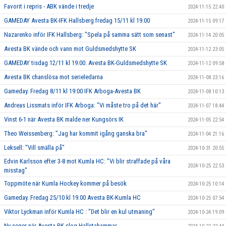
Favorit i repris - ABK vände i tredje
2024-11-15 22:40
GAMEDAY Avesta BK-IFK Hallsberg fredag 15/11 kl 19.00
2024-11-15 09:17
Nazarenko inför IFK Hallsberg: "Spela på samma sätt som senast"
2024-11-14 20:05
Avesta BK vände och vann mot Guldsmedshytte SK
2024-11-12 23:05
GAMEDAY tisdag 12/11 kl 19:00. Avesta BK-Guldsmedshytte SK
2024-11-12 09:58
Avesta BK chanslösa mot serieledarna
2024-11-08 23:16
Gameday. Fredag 8/11 kl 19:00 IFK Arboga-Avesta BK
2024-11-08 10:13
Andreas Lissmats inför IFK Arboga: "Vi måste tro på det här"
2024-11-07 18:44
Vinst 6-1 när Avesta BK malde ner Kungsörs IK
2024-11-05 22:54
Theo Weissenberg: "Jag har kommit igång ganska bra"
2024-11-04 21:16
Leksell: "Vill smälla på"
2024-10-31 20:55
Edvin Karlsson efter 3-8 mot Kumla HC: "Vi blir straffade på våra
2024-10-25 22:53
misstag"
Toppmöte när Kumla Hockey kommer på besök
2024-10-25 10:14
Gameday. Fredag 25/10 kl 19.00 Avesta BK-Kumla HC
2024-10-25 07:54
Viktor Lyckman inför Kumla HC : "Det blir en kul utmaning"
2024-10-24 19:09
Ny seger när Avesta BK slog Hallstahammar