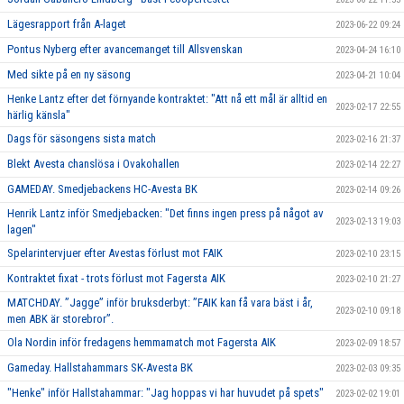
Lägesrapport från A-laget
2023-06-22 09:24
Pontus Nyberg efter avancemanget till Allsvenskan
2023-04-24 16:10
Med sikte på en ny säsong
2023-04-21 10:04
Henke Lantz efter det förnyande kontraktet: "Att nå ett mål är alltid en
2023-02-17 22:55
härlig känsla"
Dags för säsongens sista match
2023-02-16 21:37
Blekt Avesta chanslösa i Ovakohallen
2023-02-14 22:27
GAMEDAY. Smedjebackens HC-Avesta BK
2023-02-14 09:26
Henrik Lantz inför Smedjebacken: "Det finns ingen press på något av
2023-02-13 19:03
lagen"
Spelarintervjuer efter Avestas förlust mot FAIK
2023-02-10 23:15
Kontraktet fixat - trots förlust mot Fagersta AIK
2023-02-10 21:27
MATCHDAY. ”Jagge” inför bruksderbyt: ”FAIK kan få vara bäst i år,
2023-02-10 09:18
men ABK är storebror”.
Ola Nordin inför fredagens hemmamatch mot Fagersta AIK
2023-02-09 18:57
Gameday. Hallstahammars SK-Avesta BK
2023-02-03 09:35
"Henke" inför Hallstahammar: "Jag hoppas vi har huvudet på spets"
2023-02-02 19:01