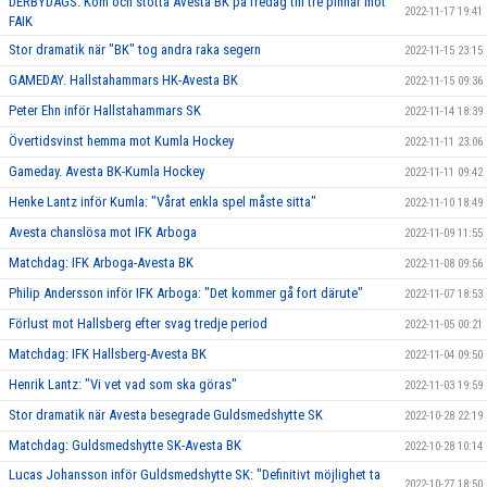
DERBYDAGS. Kom och stötta Avesta BK på fredag till tre pinnar mot
2022-11-17 19:41
FAIK
Stor dramatik när "BK" tog andra raka segern
2022-11-15 23:15
GAMEDAY. Hallstahammars HK-Avesta BK
2022-11-15 09:36
Peter Ehn inför Hallstahammars SK
2022-11-14 18:39
Övertidsvinst hemma mot Kumla Hockey
2022-11-11 23:06
Gameday. Avesta BK-Kumla Hockey
2022-11-11 09:42
Henke Lantz inför Kumla: "Vårat enkla spel måste sitta"
2022-11-10 18:49
Avesta chanslösa mot IFK Arboga
2022-11-09 11:55
Matchdag: IFK Arboga-Avesta BK
2022-11-08 09:56
Philip Andersson inför IFK Arboga: "Det kommer gå fort därute"
2022-11-07 18:53
Förlust mot Hallsberg efter svag tredje period
2022-11-05 00:21
Matchdag: IFK Hallsberg-Avesta BK
2022-11-04 09:50
Henrik Lantz: "Vi vet vad som ska göras"
2022-11-03 19:59
Stor dramatik när Avesta besegrade Guldsmedshytte SK
2022-10-28 22:19
Matchdag: Guldsmedshytte SK-Avesta BK
2022-10-28 10:14
Lucas Johansson inför Guldsmedshytte SK: "Definitivt möjlighet ta
2022-10-27 18:50