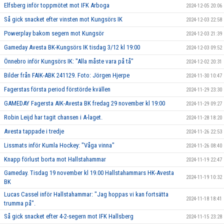
Elfsberg inför toppmötet mot IFK Arboga
2024-12-05 20:06
Så gick snacket efter vinsten mot Kungsörs IK
2024-12-03 22:58
Powerplay bakom segern mot Kungsör
2024-12-03 21:39
Gameday Avesta BK-Kungsörs IK tisdag 3/12 kl 19:00
2024-12-03 09:52
Önnebro inför Kungsörs IK: "Alla måste vara på tå"
2024-12-02 20:31
Bilder från FAIK-ABK 241129. Foto: Jörgen Hjerpe
2024-11-30 10:47
Fagerstas första period förstörde kvällen
2024-11-29 23:30
GAMEDAY Fagersta AIK-Avesta BK fredag 29 november kl 19:00
2024-11-29 09:27
Robin Leijd har tagit chansen i A-laget.
2024-11-28 18:20
Avesta tappade i tredje
2024-11-26 22:53
Lissmats inför Kumla Hockey: "Våga vinna"
2024-11-26 08:40
Knapp förlust borta mot Hallstahammar
2024-11-19 22:47
Gameday. Tisdag 19 november kl 19.00 Hallstahammars HK-Avesta
2024-11-19 10:32
BK
Lucas Cassel inför Hallstahammar: "Jag hoppas vi kan fortsätta
2024-11-18 18:41
trumma på".
Så gick snacket efter 4-2-segern mot IFK Hallsberg
2024-11-15 23:28