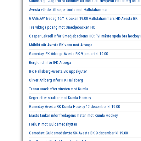
Sandberg: ”Jag tror vi kommer att möta ett desperat Hallsberg för att
Avesta vände till seger borta mot Hallstahammar
GAMEDAY fredag 16/1 klockan 19.00 Hallstahammars HK-Avesta BK
Tre viktiga poäng mot Smedjebacken HC
Casper Leksell inför Smedjebackens HC: ”Vi måste spela bra hockey i 
Målrikt när Avesta BK vann mot Arboga
Gameday IFK Arboga-Avesta BK 9 januari kl 19.00
Berglund inför IFK Arboga
IFK Hallsberg-Avesta BK uppskjuten
Oliver Ahlberg inför IFK Hallsberg
Tränarsnack efter vinsten mot Kumla
Seger efter straffar mot Kumla Hockey
Gameday Avesta BK-Kumla Hockey 12 december kl 19.00
Erasts tankar inför fredagens match mot Kumla Hockey
Förlust mot Guldsmedshyttan
Gameday: Guldsmedshytte SK-Avesta BK 9 december kl 19.00