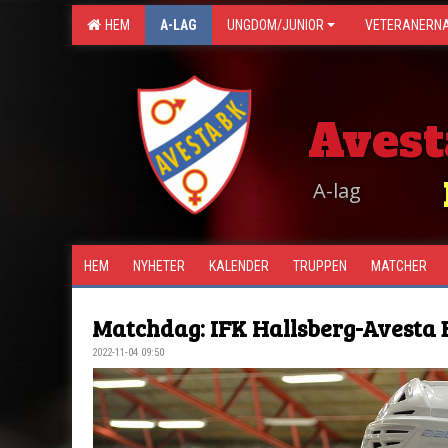
HEM
A-LAG
UNGDOM/JUNIOR
VETERANERN
Avest
A-lag
HEM
NYHETER
KALENDER
TRUPPEN
MATCHER
Matchdag: IFK Hallsberg-Avesta 
2022-11-04 09:50