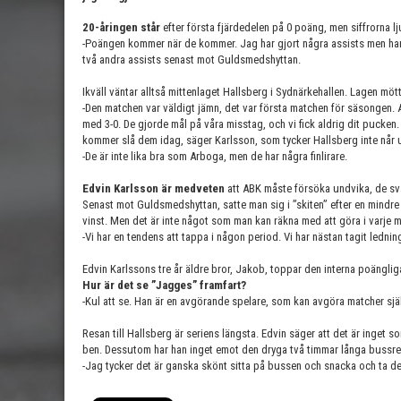
20-åringen står
efter första fjärdedelen på 0 poäng, men siffrorna l
-Poängen kommer när de kommer. Jag har gjort några assists men har 
två andra assists senast mot Guldsmedshyttan.
Ikväll väntar alltså mittenlaget Hallsberg i Sydnärkehallen. Lagen möt
-Den matchen var väldigt jämn, det var första matchen för säsongen. A
med 3-0. De gjorde mål på våra misstag, och vi fick aldrig dit pucken. 
kommer slå dem idag, säger Karlsson, som tycker Hallsberg inte når
-De är inte lika bra som Arboga, men de har några finlirare.
Edvin Karlsson är medveten
att ABK måste försöka undvika, de sva
Senast mot Guldsmedshyttan, satte man sig i ”skiten” efter en mindre
vinst. Men det är inte något som man kan räkna med att göra i varje 
-Vi har en tendens att tappa i någon period. Vi har nästan tagit ledning
Edvin Karlssons tre år äldre bror, Jakob, toppar den interna poängli
Hur är det se ”Jagges” framfart?
-Kul att se. Han är en avgörande spelare, som kan avgöra matcher själ
Resan till Hallsberg är seriens längsta. Edvin säger att det är ing
ben. Dessutom har han inget emot den dryga två timmar långa bussre
-Jag tycker det är ganska skönt sitta på bussen och snacka och ta de