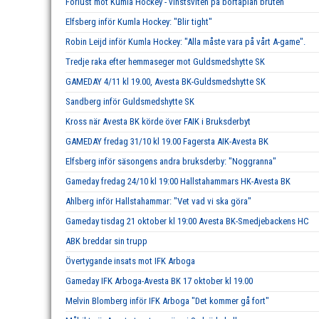
Förlust mot Kumla Hockey - vinstsviten på bortaplan bruten
Elfsberg inför Kumla Hockey: "Blir tight"
Robin Leijd inför Kumla Hockey: "Alla måste vara på vårt A-game".
Tredje raka efter hemmaseger mot Guldsmedshytte SK
GAMEDAY 4/11 kl 19.00, Avesta BK-Guldsmedshytte SK
Sandberg inför Guldsmedshytte SK
Kross när Avesta BK körde över FAIK i Bruksderbyt
GAMEDAY fredag 31/10 kl 19.00 Fagersta AIK-Avesta BK
Elfsberg inför säsongens andra bruksderby: "Noggranna"
Gameday fredag 24/10 kl 19:00 Hallstahammars HK-Avesta BK
Ahlberg inför Hallstahammar: "Vet vad vi ska göra"
Gameday tisdag 21 oktober kl 19:00 Avesta BK-Smedjebackens HC
ABK breddar sin trupp
Övertygande insats mot IFK Arboga
Gameday IFK Arboga-Avesta BK 17 oktober kl 19.00
Melvin Blomberg inför IFK Arboga "Det kommer gå fort"