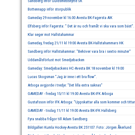
Sandberg inför Guldsmedshytte SK
Bottennapp inför storpublik
Gameday 29 november kl 16.00 Avesta BK-Fagersta AIK
Elfsberg inför Fagersta: " Det är nu och framåt vi ska vara som bäst”.
Klar seger mot Hallstahammar
Gameday, fredag 21/11 kl 19:00 Avesta BK-Hallstahammars HK
Sandberg inför Hallstahammar: "Behöver vara bra i sextio minuter"
Uddamålsförlust mot Smedjebacken
Gameday: Smedjebackens HC-Avesta BK 18 november kl 19.00
Lucas Skogsman ”Jag är inne i ett bra flow”.
Arboga avgjorde i tredje: "Det lilla extra saknas"
GAMEDAY - fredag 15/11 kl 19.00 Avesta BK-IFK Arboga
Gustafsson inför IFK Arboga: "Uppskattar alla som kommer och tittar
GAMEDAY - tisdag 11/11 kl 19.00 Avesta BK-IFK Hallsberg
Fyra snabba frågor till Adam Sandberg
Bildgalleri Kumla Hockey-Avesta BK 251107. Foto: Jörgen Åkerlund