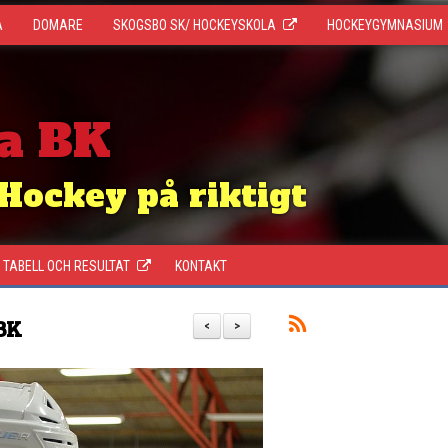
A
DOMARE
SKOGSBO SK/ HOCKEYSKOLA
HOCKEYGYMNASIUM
a BK
Hockey på riktigt
TABELL OCH RESULTAT
KONTAKT
BK
<
>