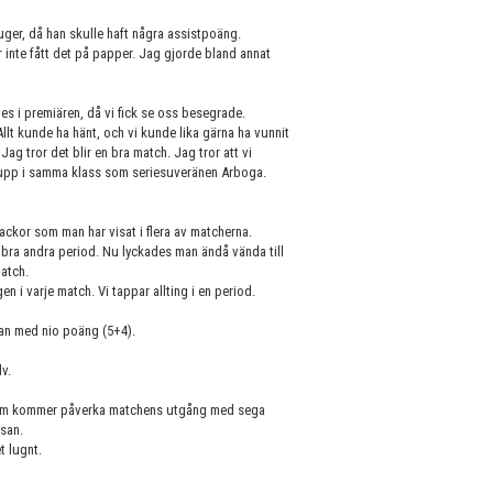
juger, då han skulle haft några assistpoäng.
inte fått det på papper. Jag gjorde bland annat
tes i premiären, då vi fick se oss besegrade.
llt kunde ha hänt, och vi kunde lika gärna ha vunnit
Jag tror det blir en bra match. Jag tror att vi
 upp i samma klass som seriesuveränen Arboga.
ckor som man har visat i flera av matcherna.
 bra andra period. Nu lyckades man ändå vända till
match.
en i varje match. Vi tappar allting i en period.
gan med nio poäng (5+4).
v.
et som kommer påverka matchens utgång med sega
san.
t lugnt.