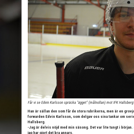
Får vi se Edvin Karlsson spräcka "ägget" (målnollan) mot IFK Hallsberg?
Han är sällan den som får de stora rubrikerna, men är en grovj
forwarden Edvin Karlsson, som delgav oss sina tankar om seri
Hallsberg.
-Jag är delvis nöjd med min säsong. Det var lite tungt i början.
jag har gjort det bra annars.