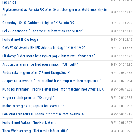
lag än de"
Styrkebesked av Avesta BK efter övertidsseger mot Guldsmedshytte
2024-10-15 22:40
SK
Gameday 15/10. Guldsmedshytte SK-Avesta BK
2024-10-15 09:30
Felix Johansson: "Jag tror vi är bättre än vad vi tror"
2024-10-14 19:47
Förlust mot IFK Arboga
2024-10-11 22:43
GAMEDAY. Avesta BK-IFK Arboga fredag 11/10 kl 19:00
2024-10-11 08:58
Elfsberg: "I det stora hela tycker jag vi hittat rätt i femmorna"
2024-10-10 20:20
Arbogatränaren inför fredagens match: "Blir tufft"
2024-10-10 18:10
Andra raka segern efter 7-2 mot Kungsörs IK
2024-10-08 22:35
Jesper Gustavsson: "Det är alltid lite pirrigt med hemmapremiär".
2024-10-07 19:04
Kungsörstränaren Fredrik Pettersson inför matchen mot Avesta BK
2024-10-07 15:53
Seger i målrik premiär: "Svängigt"
2024-10-04 22:55
Malte Råberg ny lagkapten för Avesta BK
2024-10-03 19:38
FAIK-tränaren Mikael Joona inför mötet mot Avesta BK
2024-10-03 16:16
Förlust mot Valbo i NickBack Arena
2024-10-01 22:07
Theo Weissenberg: "Det mesta börjar sitta"
2024-09-30 19:25