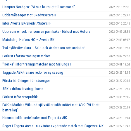
Hampus Nordgen: "Vi ska ha roligt tillsammans"
2022-09-15 20:31
Uddamålsseger mot SkedviSäters IF
2022-09-13 22:47
Inför Avesta BK-Skedvi/Säters IF
2022-09-12 20:45
Upp som en sol, ner som en pannkaka - förlust mot Hofors
2022-09-09 23:56
Matchdag: Hofors HC – Avesta BK
2022-09-09 08:07
Två nyförvärv klara – Salo och Andersson och ansluter!
2022-09-08 18:58
Förlust i första träningsmatchen
2022-09-02 22:57
"Henke" inför träningsmatchen mot Malungs IF
2022-09-01 19:24
Taggade ABK-tränare redo för ny säsong
2022-08-23 13:15
Första isträningen för säsongen
2022-08-22 20:05
ABK:s drömvärvning i hamn
2022-07-28 19:50
Förlust inför storpublik
2022-03-30 23:06
FAIK:s Mathias Wiklund självsäker inför mötet mot ABK: "Vi är ett
2022-03-29 20:09
bättre lag".
Hammar inför seriefinalen mot Fagersta AIK
2022-03-29 16:04
Seger i Tegera Arena - nu väntar avgörande match mot Fagersta AIK
2022-03-27 19:42