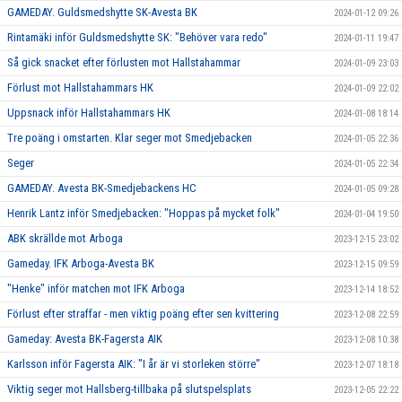
GAMEDAY. Guldsmedshytte SK-Avesta BK
2024-01-12 09:26
Rintamäki inför Guldsmedshytte SK: "Behöver vara redo"
2024-01-11 19:47
Så gick snacket efter förlusten mot Hallstahammar
2024-01-09 23:03
Förlust mot Hallstahammars HK
2024-01-09 22:02
Uppsnack inför Hallstahammars HK
2024-01-08 18:14
Tre poäng i omstarten. Klar seger mot Smedjebacken
2024-01-05 22:36
Seger
2024-01-05 22:34
GAMEDAY. Avesta BK-Smedjebackens HC
2024-01-05 09:28
Henrik Lantz inför Smedjebacken: "Hoppas på mycket folk"
2024-01-04 19:50
ABK skrällde mot Arboga
2023-12-15 23:02
Gameday. IFK Arboga-Avesta BK
2023-12-15 09:59
"Henke" inför matchen mot IFK Arboga
2023-12-14 18:52
Förlust efter straffar - men viktig poäng efter sen kvittering
2023-12-08 22:59
Gameday: Avesta BK-Fagersta AIK
2023-12-08 10:38
Karlsson inför Fagersta AIK: "I år är vi storleken större"
2023-12-07 18:18
Viktig seger mot Hallsberg-tillbaka på slutspelsplats
2023-12-05 22:22