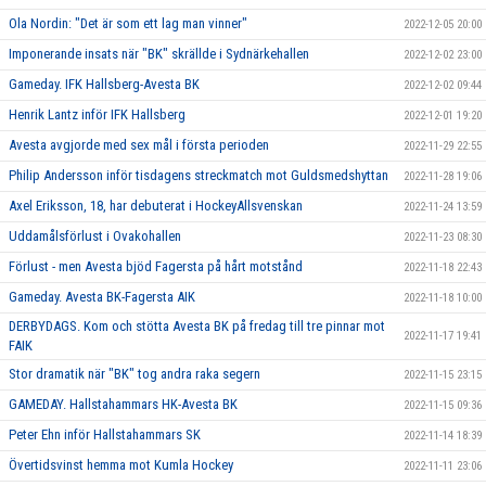
Ola Nordin: "Det är som ett lag man vinner"
2022-12-05 20:00
Imponerande insats när "BK" skrällde i Sydnärkehallen
2022-12-02 23:00
Gameday. IFK Hallsberg-Avesta BK
2022-12-02 09:44
Henrik Lantz inför IFK Hallsberg
2022-12-01 19:20
Avesta avgjorde med sex mål i första perioden
2022-11-29 22:55
Philip Andersson inför tisdagens streckmatch mot Guldsmedshyttan
2022-11-28 19:06
Axel Eriksson, 18, har debuterat i HockeyAllsvenskan
2022-11-24 13:59
Uddamålsförlust i Ovakohallen
2022-11-23 08:30
Förlust - men Avesta bjöd Fagersta på hårt motstånd
2022-11-18 22:43
Gameday. Avesta BK-Fagersta AIK
2022-11-18 10:00
DERBYDAGS. Kom och stötta Avesta BK på fredag till tre pinnar mot
2022-11-17 19:41
FAIK
Stor dramatik när "BK" tog andra raka segern
2022-11-15 23:15
GAMEDAY. Hallstahammars HK-Avesta BK
2022-11-15 09:36
Peter Ehn inför Hallstahammars SK
2022-11-14 18:39
Övertidsvinst hemma mot Kumla Hockey
2022-11-11 23:06