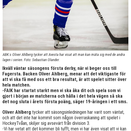
ABK:s Oliver Ahlberg tycker att Avesta har visat att man kan mäta sig med de andra
lagen i serien. Foto: Sebastian Olander.
Ikväll väntar säsongens första derby, när vi beger oss till
Fagersta. Backen Oliver Ahlberg, menar att det viktigaste för
att vi ska få med oss ett bra resultat, är att spelet sitter över
hela matchen.
-FAIK har startat starkt men vi ska åka dit och spela som vi
gjort i början av matcherna och hålla i det hela vägen så ska
det nog sluta i årets första poäng, säger 19-åringen i ett sms.
Oliver Ahlberg
tycker att säsongsinledningen har varit som väntat,
och att det inte har kommit som någon överraskaning att spelet i
HockeyTvåan, skiljer sig avsevärt från division 3.
-Vi har vetat att det kommer bli tufft, men vi har även visat att vi kan