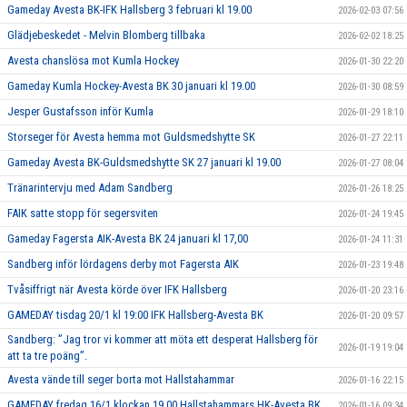
Gameday Avesta BK-IFK Hallsberg 3 februari kl 19.00
2026-02-03 07:56
Glädjebeskedet - Melvin Blomberg tillbaka
2026-02-02 18:25
Avesta chanslösa mot Kumla Hockey
2026-01-30 22:20
Gameday Kumla Hockey-Avesta BK 30 januari kl 19.00
2026-01-30 08:59
Jesper Gustafsson inför Kumla
2026-01-29 18:10
Storseger för Avesta hemma mot Guldsmedshytte SK
2026-01-27 22:11
Gameday Avesta BK-Guldsmedshytte SK 27 januari kl 19.00
2026-01-27 08:04
Tränarintervju med Adam Sandberg
2026-01-26 18:25
FAIK satte stopp för segersviten
2026-01-24 19:45
Gameday Fagersta AIK-Avesta BK 24 januari kl 17,00
2026-01-24 11:31
Sandberg inför lördagens derby mot Fagersta AIK
2026-01-23 19:48
Tvåsiffrigt när Avesta körde över IFK Hallsberg
2026-01-20 23:16
GAMEDAY tisdag 20/1 kl 19:00 IFK Hallsberg-Avesta BK
2026-01-20 09:57
Sandberg: ”Jag tror vi kommer att möta ett desperat Hallsberg för
2026-01-19 19:04
att ta tre poäng”.
Avesta vände till seger borta mot Hallstahammar
2026-01-16 22:15
GAMEDAY fredag 16/1 klockan 19.00 Hallstahammars HK-Avesta BK
2026-01-16 09:34