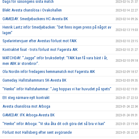
Dags för säsongens sista match
2023-02-16 21:37
Blekt Avesta chanslösa i Ovakohallen
2023-02-14 22:27
GAMEDAY. Smedjebackens HC-Avesta BK
2023-02-14 09:26
Henrik Lantz inför Smedjebacken: "Det finns ingen press på något av
2023-02-13 19:03
lagen"
Spelarintervjuer efter Avestas förlust mot FAIK
2023-02-10 23:15
Kontraktet fixat - trots förlust mot Fagersta AIK
2023-02-10 21:27
MATCHDAY. ”Jagge” inför bruksderbyt: ”FAIK kan få vara bäst i år,
2023-02-10 09:18
men ABK är storebror”.
Ola Nordin inför fredagens hemmamatch mot Fagersta AIK
2023-02-09 18:57
Gameday. Hallstahammars SK-Avesta BK
2023-02-03 09:35
"Henke" inför Hallstahammar: "Jag hoppas vi har huvudet på spets"
2023-02-02 19:01
Ett steg närmare nytt kontrakt
2023-01-27 22:53
Avesta chanslösa mot Arboga
2023-01-24 22:34
GAMEDAY. IFK Arboga-Avesta BK
2023-01-24 09:31
"Henke" inför Arboga: "Vi ska åka dit och göra det så bra vi kan"
2023-01-23 19:04
Förlust mot Hallsberg efter sent avgörande
2023-01-20 22:57