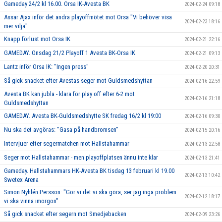
Gameday 24/2 kl 16.00. Orsa IK-Avesta BK
2024-02-24 09:18
Assar Ajax inför det andra playoffmötet mot Orsa "Vi behöver visa
2024-02-23 18:16
mer vilja"
Knapp förlust mot Orsa IK
2024-02-21 22:16
GAMEDAY. Onsdag 21/2 Playoff 1 Avesta BK-Orsa IK
2024-02-21 09:13
Lantz inför Orsa IK: "Ingen press"
2024-02-20 20:31
Så gick snacket efter Avestas seger mot Guldsmedshyttan
2024-02-16 22:59
Avesta BK kan jubla - klara för play off efter 6-2 mot
2024-02-16 21:18
Guldsmedshyttan
GAMEDAY. Avesta BK-Guldsmedshytte SK fredag 16/2 kl 19:00
2024-02-16 09:30
Nu ska det avgöras: "Gasa på handbromsen"
2024-02-15 20:16
Intervjuer efter segermatchen mot Hallstahammar
2024-02-13 22:58
Seger mot Hallstahammar - men playoffplatsen ännu inte klar
2024-02-13 21:41
Gameday. Hallstahammars HK-Avesta BK tisdag 13 februari kl 19.00
2024-02-13 10:42
Swetex Arena
Simon Nyhlén Persson: "Gör vi det vi ska göra, ser jag inga problem
2024-02-12 18:17
vi ska vinna imorgon"
Så gick snacket efter segern mot Smedjebacken
2024-02-09 23:26