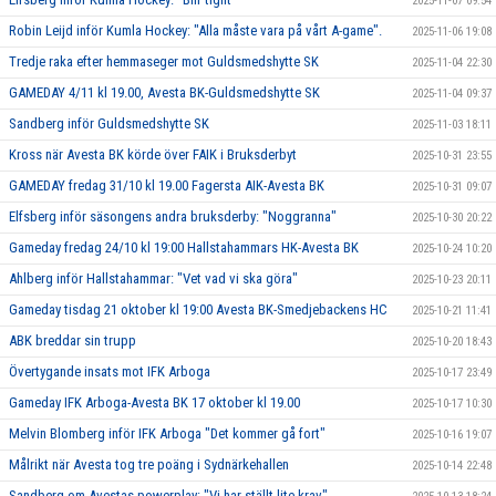
2025-11-07 09:54
Robin Leijd inför Kumla Hockey: "Alla måste vara på vårt A-game".
2025-11-06 19:08
Tredje raka efter hemmaseger mot Guldsmedshytte SK
2025-11-04 22:30
GAMEDAY 4/11 kl 19.00, Avesta BK-Guldsmedshytte SK
2025-11-04 09:37
Sandberg inför Guldsmedshytte SK
2025-11-03 18:11
Kross när Avesta BK körde över FAIK i Bruksderbyt
2025-10-31 23:55
GAMEDAY fredag 31/10 kl 19.00 Fagersta AIK-Avesta BK
2025-10-31 09:07
Elfsberg inför säsongens andra bruksderby: "Noggranna"
2025-10-30 20:22
Gameday fredag 24/10 kl 19:00 Hallstahammars HK-Avesta BK
2025-10-24 10:20
Ahlberg inför Hallstahammar: "Vet vad vi ska göra"
2025-10-23 20:11
Gameday tisdag 21 oktober kl 19:00 Avesta BK-Smedjebackens HC
2025-10-21 11:41
ABK breddar sin trupp
2025-10-20 18:43
Övertygande insats mot IFK Arboga
2025-10-17 23:49
Gameday IFK Arboga-Avesta BK 17 oktober kl 19.00
2025-10-17 10:30
Melvin Blomberg inför IFK Arboga "Det kommer gå fort"
2025-10-16 19:07
Målrikt när Avesta tog tre poäng i Sydnärkehallen
2025-10-14 22:48
Sandberg om Avestas powerplay: "Vi har ställt lite krav"