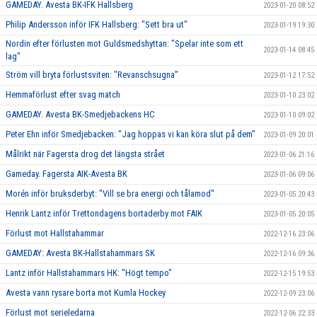
GAMEDAY. Avesta BK-IFK Hallsberg
2023-01-20 08:52
Philip Andersson inför IFK Hallsberg: "Sett bra ut"
2023-01-19 19:30
Nordin efter förlusten mot Guldsmedshyttan: "Spelar inte som ett
2023-01-14 08:45
lag"
Ström vill bryta förlustsviten: "Revanschsugna"
2023-01-12 17:52
Hemmaförlust efter svag match
2023-01-10 23:02
GAMEDAY. Avesta BK-Smedjebackens HC
2023-01-10 09:02
Peter Ehn inför Smedjebacken: "Jag hoppas vi kan köra slut på dem"
2023-01-09 20:01
Målrikt när Fagersta drog det längsta strået
2023-01-06 21:16
Gameday. Fagersta AIK-Avesta BK
2023-01-06 09:06
Morén inför bruksderbyt: "Vill se bra energi och tålamod"
2023-01-05 20:43
Henrik Lantz inför Trettondagens bortaderby mot FAIK
2023-01-05 20:05
Förlust mot Hallstahammar
2022-12-16 23:06
GAMEDAY: Avesta BK-Hallstahammars SK
2022-12-16 09:36
Lantz inför Hallstahammars HK: "Högt tempo"
2022-12-15 19:53
Avesta vann rysare borta mot Kumla Hockey
2022-12-09 23:06
Förlust mot serieledarna
2022-12-06 22:33