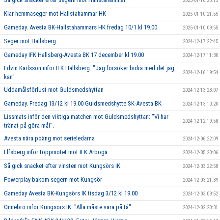
2025-01-10 23:13
Klar hemmaseger mot Hallstahammar HK
2025-01-10 21:55
Gameday. Avesta BK-Hallstahammars HK fredag 10/1 kl 19.00
2025-01-10 09:55
Seger mot Hallsberg
2024-12-17 22:45
Gameday IFK Hallsberg-Avesta BK 17 december kl 19.00
2024-12-17 11:30
Edvin Karlsson inför IFK Hallsberg: "Jag försöker bidra med det jag
2024-12-16 19:54
kan"
Uddamålsförlust mot Guldsmedshyttan
2024-12-13 23:07
Gameday. Fredag 13/12 kl 19.00 Guldsmedshytte SK-Avesta BK
2024-12-13 10:20
Lissmats inför den viktiga matchen mot Guldsmedshyttan: "Vi har
2024-12-12 19:58
tränat på göra mål".
Avesta nära poäng mot serieledarna
2024-12-06 22:09
Elfsberg inför toppmötet mot IFK Arboga
2024-12-05 20:06
Så gick snacket efter vinsten mot Kungsörs IK
2024-12-03 22:58
Powerplay bakom segern mot Kungsör
2024-12-03 21:39
Gameday Avesta BK-Kungsörs IK tisdag 3/12 kl 19:00
2024-12-03 09:52
Önnebro inför Kungsörs IK: "Alla måste vara på tå"
2024-12-02 20:31