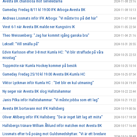
Avesta BK chanslösa mot serieledarna
2024-11-08 23:16
Gameday. Fredag 8/11 kl 19:00 IFK Arboga-Avesta BK
2024-11-08 10:13
Andreas Lissmats inför IFK Arboga: "Vi måste tro på det här"
2024-11-07 18:44
Vinst 6-1 när Avesta BK malde ner Kungsörs IK
2024-11-05 22:54
Theo Weissenberg: "Jag har kommit igång ganska bra"
2024-11-04 21:16
Leksell: "Vill smälla på"
2024-10-31 20:55
Edvin Karlsson efter 3-8 mot Kumla HC: "Vi blir straffade på våra
2024-10-25 22:53
misstag"
Toppmöte när Kumla Hockey kommer på besök
2024-10-25 10:14
Gameday. Fredag 25/10 kl 19.00 Avesta BK-Kumla HC
2024-10-25 07:54
Viktor Lyckman inför Kumla HC : "Det blir en kul utmaning"
2024-10-24 19:09
Ny seger när Avesta BK slog Hallstahammar
2024-10-22 22:44
Janis Pilka inför Hallstahammar: "Vi måste jobba som ett lag"
2024-10-21 19:22
Avesta BK bortavann mot IFK Hallsberg
2024-10-19 00:56
Oliver Ahlberg inför IFK Hallsberg: "De är inget lätt lag att möta"
2024-10-17 18:58
Hallsbergs tränare William Åhlund inför matchen mot Avesta BK
2024-10-17 16:44
Lissmats efter två poäng mot Guldsmedshyttan: "Vi är ett bredare
2024-10-16 08:48