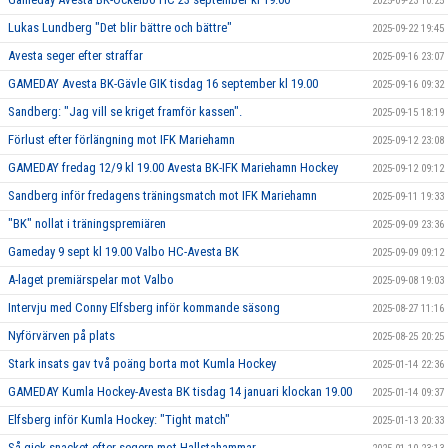
2025-09-23 10:25
Lukas Lundberg "Det blir bättre och bättre"
2025-09-22 19:45
Avesta seger efter straffar
2025-09-16 23:07
GAMEDAY Avesta BK-Gävle GIK tisdag 16 september kl 19.00
2025-09-16 09:32
Sandberg: "Jag vill se kriget framför kassen".
2025-09-15 18:19
Förlust efter förlängning mot IFK Mariehamn
2025-09-12 23:08
GAMEDAY fredag 12/9 kl 19.00 Avesta BK-IFK Mariehamn Hockey
2025-09-12 09:12
Sandberg inför fredagens träningsmatch mot IFK Mariehamn
2025-09-11 19:33
"BK" nollat i träningspremiären
2025-09-09 23:36
Gameday 9 sept kl 19.00 Valbo HC-Avesta BK
2025-09-09 09:12
A-laget premiärspelar mot Valbo
2025-09-08 19:03
Intervju med Conny Elfsberg inför kommande säsong
2025-08-27 11:16
Nyförvärven på plats
2025-08-25 20:25
Stark insats gav två poäng borta mot Kumla Hockey
2025-01-14 22:36
GAMEDAY Kumla Hockey-Avesta BK tisdag 14 januari klockan 19.00
2025-01-14 09:37
Elfsberg inför Kumla Hockey: "Tight match"
2025-01-13 20:33
Så gick snacket efter segern mot Hallstahammar