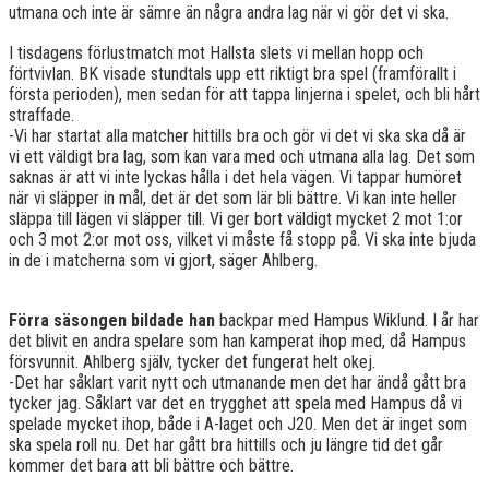
utmana och inte är sämre än några andra lag när vi gör det vi ska.
I tisdagens förlustmatch mot Hallsta slets vi mellan hopp och
förtvivlan. BK visade stundtals upp ett riktigt bra spel (framförallt i
första perioden), men sedan för att tappa linjerna i spelet, och bli hårt
straffade.
-Vi har startat alla matcher hittills bra och gör vi det vi ska ska då är
vi ett väldigt bra lag, som kan vara med och utmana alla lag. Det som
saknas är att vi inte lyckas hålla i det hela vägen. Vi tappar humöret
när vi släpper in mål, det är det som lär bli bättre. Vi kan inte heller
släppa till lägen vi släpper till. Vi ger bort väldigt mycket 2 mot 1:or
och 3 mot 2:or mot oss, vilket vi måste få stopp på. Vi ska inte bjuda
in de i matcherna som vi gjort, säger Ahlberg.
Förra säsongen bildade han
backpar med Hampus Wiklund. I år har
det blivit en andra spelare som han kamperat ihop med, då Hampus
försvunnit. Ahlberg själv, tycker det fungerat helt okej.
-Det har såklart varit nytt och utmanande men det har ändå gått bra
tycker jag. Såklart var det en trygghet att spela med Hampus då vi
spelade mycket ihop, både i A-laget och J20. Men det är inget som
ska spela roll nu. Det har gått bra hittills och ju längre tid det går
kommer det bara att bli bättre och bättre.