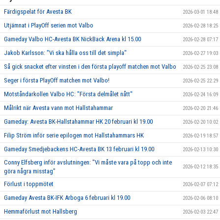
Färdigspelat för Avesta BK
2026-03-01 18:48
Utjämnat i PlayOff serien mot Valbo
2026-02-28 18:25
Gameday Valbo HC-Avesta BK NickBack Arena kl 15.00
2026-02-28 07:17
Jakob Karlsson: "Vi ska hålla oss till det simpla"
2026-02-27 19:03
Så gick snacket efter vinsten i den första playoff matchen mot Valbo
2026-02-25 23:08
Seger i första PlayOff matchen mot Valbo!
2026-02-25 22:29
Motståndarkollen Valbo HC: "Första delmålet nått"
2026-02-24 16:09
Målrikt när Avesta vann mot Hallstahammar
2026-02-20 21:46
Gameday: Avesta BK-Hallstahammar HK 20 februari kl 19.00
2026-02-20 10:02
Filip Ström inför serie epilogen mot Hallstahammars HK
2026-02-19 18:57
Gameday Smedjebackens HC-Avesta BK 13 februari kl 19.00
2026-02-13 10:30
Conny Elfsberg inför avslutningen: "Vi måste vara på topp och inte
2026-02-12 18:35
göra några misstag"
Förlust i toppmötet
2026-02-07 07:12
Gameday Avesta BK-IFK Arboga 6 februari kl 19.00
2026-02-06 08:10
Hemmaförlust mot Hallsberg
2026-02-03 22:47