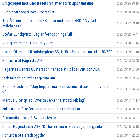
Bragdseger mot Lindefallets SK efter stark upphämtning
2022-03-25 23:15
Skön bortaseger mot Lindefallet
2022-03-23 23:06
Ted Åström, Lindefallets SK, inför mötet mot ABK: "Mycket
2022-03-22 19:18
målchanser"
Stefan Lundqvist: "Jag är förhoppningsfull"
2022-03-22 16:41
Viktig seger mot Häradsbygden
2022-03-20 21:14
Johan Ohlsson, Häradsbygdens SS, inför söndagens match: "50/50"
2022-03-19 11:10
Förlust mot Fagersta AIK
2022-03-18 23:05
Fagerstas Dennis Gustafsson har spelat i både FAIK och ABK
2022-03-18 07:28
Isak Rundblad inför Fagersta AIK
2022-03-17 19:54
Simon Broström: ”Jag hoppas man kan komma tillbaka till division
2022-03-17 16:34
2”.
Marcus Blomqvist: "Avesta verkar ha ett stabilt lag"
2022-03-17 11:17
Nik Truden: "De förtjänar ta sig tillbaka till tvåan"
2022-03-16 18:35
Sternebäck tror på Avesta i kvalet
2022-03-16 13:01
Lucas Högosta om ABK "De har en bra mix av unga och gamla"
2022-03-15 16:15
Förlust mot Häradsbygden
2022-03-11 22:52