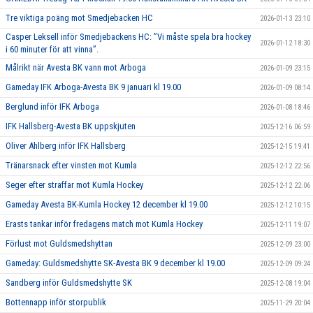
Tre viktiga poäng mot Smedjebacken HC
2026-01-13 23:10
Casper Leksell inför Smedjebackens HC: ”Vi måste spela bra hockey
2026-01-12 18:30
i 60 minuter för att vinna”.
Målrikt när Avesta BK vann mot Arboga
2026-01-09 23:15
Gameday IFK Arboga-Avesta BK 9 januari kl 19.00
2026-01-09 08:14
Berglund inför IFK Arboga
2026-01-08 18:46
IFK Hallsberg-Avesta BK uppskjuten
2025-12-16 06:59
Oliver Ahlberg inför IFK Hallsberg
2025-12-15 19:41
Tränarsnack efter vinsten mot Kumla
2025-12-12 22:56
Seger efter straffar mot Kumla Hockey
2025-12-12 22:06
Gameday Avesta BK-Kumla Hockey 12 december kl 19.00
2025-12-12 10:15
Erasts tankar inför fredagens match mot Kumla Hockey
2025-12-11 19:07
Förlust mot Guldsmedshyttan
2025-12-09 23:00
Gameday: Guldsmedshytte SK-Avesta BK 9 december kl 19.00
2025-12-09 09:24
Sandberg inför Guldsmedshytte SK
2025-12-08 19:04
Bottennapp inför storpublik
2025-11-29 20:04