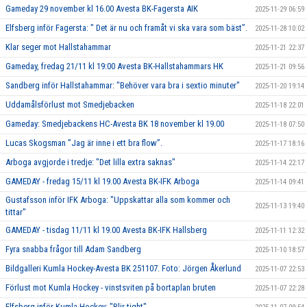
Gameday 29 november kl 16.00 Avesta BK-Fagersta AIK
2025-11-29 06:59
Elfsberg inför Fagersta: " Det är nu och framåt vi ska vara som bäst”.
2025-11-28 10:02
Klar seger mot Hallstahammar
2025-11-21 22:37
Gameday, fredag 21/11 kl 19:00 Avesta BK-Hallstahammars HK
2025-11-21 09:56
Sandberg inför Hallstahammar: "Behöver vara bra i sextio minuter"
2025-11-20 19:14
Uddamålsförlust mot Smedjebacken
2025-11-18 22:01
Gameday: Smedjebackens HC-Avesta BK 18 november kl 19.00
2025-11-18 07:50
Lucas Skogsman ”Jag är inne i ett bra flow”.
2025-11-17 18:16
Arboga avgjorde i tredje: "Det lilla extra saknas"
2025-11-14 22:17
GAMEDAY - fredag 15/11 kl 19.00 Avesta BK-IFK Arboga
2025-11-14 09:41
Gustafsson inför IFK Arboga: "Uppskattar alla som kommer och
2025-11-13 19:40
tittar"
GAMEDAY - tisdag 11/11 kl 19.00 Avesta BK-IFK Hallsberg
2025-11-11 12:32
Fyra snabba frågor till Adam Sandberg
2025-11-10 18:57
Bildgalleri Kumla Hockey-Avesta BK 251107. Foto: Jörgen Åkerlund
2025-11-07 22:53
Förlust mot Kumla Hockey - vinstsviten på bortaplan bruten
2025-11-07 22:28
Elfsberg inför Kumla Hockey: "Blir tight"