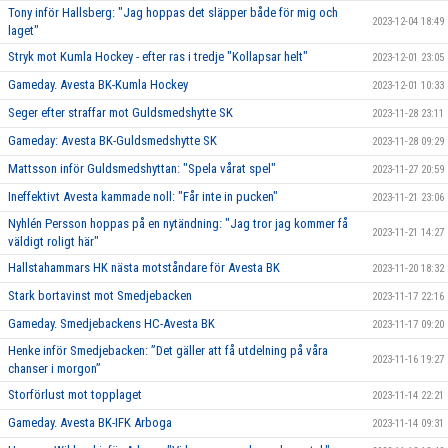
Tony inför Hallsberg: "Jag hoppas det släpper både för mig och
2023-12-04 18:49
laget"
Stryk mot Kumla Hockey - efter ras i tredje "Kollapsar helt"
2023-12-01 23:05
Gameday. Avesta BK-Kumla Hockey
2023-12-01 10:33
Seger efter straffar mot Guldsmedshytte SK
2023-11-28 23:11
Gameday: Avesta BK-Guldsmedshytte SK
2023-11-28 09:29
Mattsson inför Guldsmedshyttan: "Spela vårat spel"
2023-11-27 20:59
Ineffektivt Avesta kammade noll: "Får inte in pucken"
2023-11-21 23:06
Nyhlén Persson hoppas på en nytändning: "Jag tror jag kommer få
2023-11-21 14:27
väldigt roligt här"
Hallstahammars HK nästa motståndare för Avesta BK
2023-11-20 18:32
Stark bortavinst mot Smedjebacken
2023-11-17 22:16
Gameday. Smedjebackens HC-Avesta BK
2023-11-17 09:20
Henke inför Smedjebacken: ”Det gäller att få utdelning på våra
2023-11-16 19:27
chanser i morgon”
Storförlust mot topplaget
2023-11-14 22:21
Gameday. Avesta BK-IFK Arboga
2023-11-14 09:31