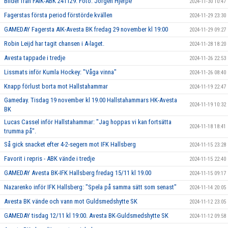
Bilder från FAIK-ABK 241129. Foto: Jörgen Hjerpe
2024-11-30 10:47
Fagerstas första period förstörde kvällen
2024-11-29 23:30
GAMEDAY Fagersta AIK-Avesta BK fredag 29 november kl 19:00
2024-11-29 09:27
Robin Leijd har tagit chansen i A-laget.
2024-11-28 18:20
Avesta tappade i tredje
2024-11-26 22:53
Lissmats inför Kumla Hockey: "Våga vinna"
2024-11-26 08:40
Knapp förlust borta mot Hallstahammar
2024-11-19 22:47
Gameday. Tisdag 19 november kl 19.00 Hallstahammars HK-Avesta
2024-11-19 10:32
BK
Lucas Cassel inför Hallstahammar: "Jag hoppas vi kan fortsätta
2024-11-18 18:41
trumma på".
Så gick snacket efter 4-2-segern mot IFK Hallsberg
2024-11-15 23:28
Favorit i repris - ABK vände i tredje
2024-11-15 22:40
GAMEDAY Avesta BK-IFK Hallsberg fredag 15/11 kl 19.00
2024-11-15 09:17
Nazarenko inför IFK Hallsberg: "Spela på samma sätt som senast"
2024-11-14 20:05
Avesta BK vände och vann mot Guldsmedshytte SK
2024-11-12 23:05
GAMEDAY tisdag 12/11 kl 19:00. Avesta BK-Guldsmedshytte SK
2024-11-12 09:58