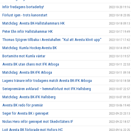
Inför fredagens bortaderby!
2022-10-20 19:16
Förlust igen - trots kanonstart
2022-10-18 23:05
Matchdag: Avesta BK-Hallstahammars HK
2022-10-18 09:13
Peter Ehn inför Hallstahammar HK
2022-10-17 19:49
Thomas Sjögren tillbaka i Avestahallen: "Kul att Avesta klivit upp"
2022-10-17 17:42
Matchdag: Kumla Hockey-Avesta BK
2022-10-14 09:47
Bortamöte mot Kumla väntar
2022-10-13 19:57
Avesta BK utan chans mot IFK Arboga
2022-10-11 22:53
Matchdag: Avesta BK-IFK Arboga
2022-10-11 09:18
Lagens tränare inför tisdagens match Avesta BK-IFK Arboga
2022-10-10 18:58
Seriepremiären avklarad – hemmaförlust mot IFK Hallsberg
2022-10-07 22:57
Matchdag: Avesta BK-IFK Hallsberg
2022-10-07 09:53
Avesta BK redo för premiär
2022-10-06 19:40
Seger för Avesta BK i genrepet
2022-09-23 23:13
Niclas Hero inför genrepet mot SkedviSäters IF
2022-09-22 18:57
Lojt Avesta BK förlorade mot Hofors HC
2022-09-16 22:25