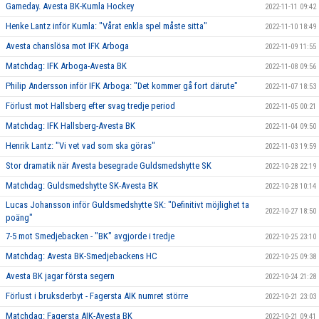
Gameday. Avesta BK-Kumla Hockey
2022-11-11 09:42
Henke Lantz inför Kumla: "Vårat enkla spel måste sitta"
2022-11-10 18:49
Avesta chanslösa mot IFK Arboga
2022-11-09 11:55
Matchdag: IFK Arboga-Avesta BK
2022-11-08 09:56
Philip Andersson inför IFK Arboga: "Det kommer gå fort därute"
2022-11-07 18:53
Förlust mot Hallsberg efter svag tredje period
2022-11-05 00:21
Matchdag: IFK Hallsberg-Avesta BK
2022-11-04 09:50
Henrik Lantz: "Vi vet vad som ska göras"
2022-11-03 19:59
Stor dramatik när Avesta besegrade Guldsmedshytte SK
2022-10-28 22:19
Matchdag: Guldsmedshytte SK-Avesta BK
2022-10-28 10:14
Lucas Johansson inför Guldsmedshytte SK: "Definitivt möjlighet ta
2022-10-27 18:50
poäng"
7-5 mot Smedjebacken - "BK" avgjorde i tredje
2022-10-25 23:10
Matchdag: Avesta BK-Smedjebackens HC
2022-10-25 09:38
Avesta BK jagar första segern
2022-10-24 21:28
Förlust i bruksderbyt - Fagersta AIK numret större
2022-10-21 23:03
Matchdag: Fagersta AIK-Avesta BK
2022-10-21 09:41