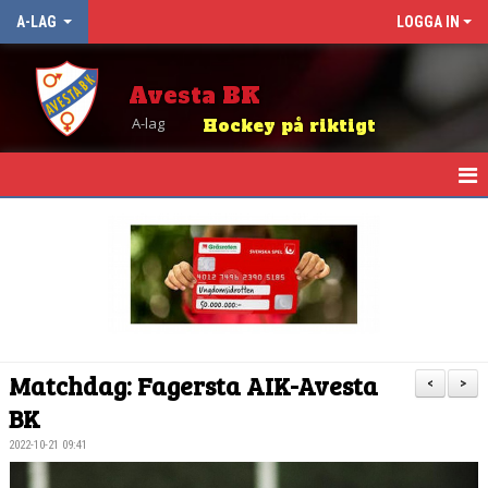
A-LAG
LOGGA IN
Avesta BK
A-lag
Hockey på riktigt
HEM
NYHETER
KALENDER
TRUPPEN
Matchdag: Fagersta AIK-Avesta
<
>
MATCHER
BK
2022-10-21 09:41
TABELL OCH RESULTAT