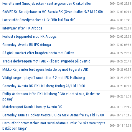
Femetta mot Smedjebacken - sent avgörande i Ovakohallen
2024-02-09 22:13
GAMEDAY. Smedjebacken HC-Avesta BK (Ovakohallen 9/2 kl 19:00)
2024-02-09 09:19
Lantz inför Smedjebackens HC: "Blir kul åka dit"
2024-02-08 18:41
Intervjuer efter IFK Arboga
2024-02-02 23:03
Förlust i toppmötet mot IFK Arboga
2024-02-02 22:32
Gameday: Avesta BK-IFK Arboga
2024-02-02 08:58
Så gick snacket efter bragden borta mot Faiken
2024-01-27 21:53
Tredje derbysegern mot FAIK - Råberg avgjorde på övertid
2024-01-27 20:43
Mikko Kärjä inför lördagens heta derby mot Fagersta AIK
2024-01-26 09:55
Viktigt seger i playoff racet efter 6-2 mot IFK Hallsberg
2024-01-23 22:57
Gameday. Avesta BK-IFK Hallsberg tisdag 23/1 kl 19.00
2024-01-23 09:09
Philip Andersson inför IFK Hallsberg "Gör vi det vi ska, är det tre
2024-01-22 18:38
poäng"
Matchrapport Kumla Hockey-Avesta BK
2024-01-19 23:16
Gameday: Kumla Hockey-Avesta BK Ica Maxi Arena fre 19/1 kl 19.00
2024-01-19 10:15
Hero inför bortamatchen mot serieledarna Kumla: "Vi ska vara tighta
2024-01-18 19:33
bakåt och kriga"