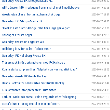
Gameday. Avesta BK-Smedjebackens HC
2023-10-20 09:20
ABK tränaren inför fredagens hemmamatch mot Smedjebacken
2023-10-19 20:05
Avesta utan chans i bortamatchen mot Arboga
2023-10-17 23:27
Gameday. IFK Arboga-Avesta BK
2023-10-17 09:33
"Henke" Lantz inför Arboga: "Det finns inga genvägar"
2023-10-16 18:08
Säsongens första seger
2023-10-13 23:15
Gameday. Avesta BK-Fagersta AIK
2023-10-13 09:39
Hallsberg blev för svåra - förlust med 4-1
2023-10-10 22:37
Gameday: IFK Hallsberg-Avesta BK
2023-10-10 09:15
Tränarsnack inför bortamatchen mot IFK Hallsberg
2023-10-09 18:45
Kumla starkast i premiären: "Mycket som var negativt idag"
2023-10-06 22:02
Gameday: Avesta BK-Kumla Hockey
2023-10-06 09:17
Henrik Lantz inför seriestarten mot Kumla Hockey
2023-10-05 18:47
Kumlatränaren inför premiären: "Tuff match"
2023-10-05 14:33
Förlust i NickBack arena - Valbo avgjorde efter förlängning
2023-10-04 11:15
Bortaförlust i träningsmatchen mot Hofors HC
2023-09-29 22:28