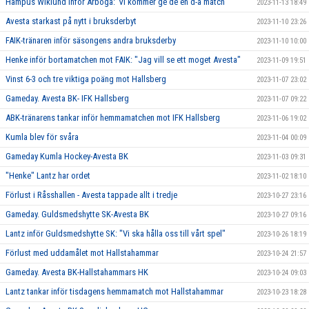
Hampus Wiklund inför Arboga:"Vi kommer ge de en d-a match"
2023-11-13 18:49
Avesta starkast på nytt i bruksderbyt
2023-11-10 23:26
FAIK-tränaren inför säsongens andra bruksderby
2023-11-10 10:00
Henke inför bortamatchen mot FAIK: "Jag vill se ett moget Avesta"
2023-11-09 19:51
Vinst 6-3 och tre viktiga poäng mot Hallsberg
2023-11-07 23:02
Gameday. Avesta BK- IFK Hallsberg
2023-11-07 09:22
ABK-tränarens tankar inför hemmamatchen mot IFK Hallsberg
2023-11-06 19:02
Kumla blev för svåra
2023-11-04 00:09
Gameday Kumla Hockey-Avesta BK
2023-11-03 09:31
"Henke" Lantz har ordet
2023-11-02 18:10
Förlust i Råsshallen - Avesta tappade allt i tredje
2023-10-27 23:16
Gameday. Guldsmedshytte SK-Avesta BK
2023-10-27 09:16
Lantz inför Guldsmedshytte SK: "Vi ska hålla oss till vårt spel"
2023-10-26 18:19
Förlust med uddamålet mot Hallstahammar
2023-10-24 21:57
Gameday. Avesta BK-Hallstahammars HK
2023-10-24 09:03
Lantz tankar inför tisdagens hemmamatch mot Hallstahammar
2023-10-23 18:28