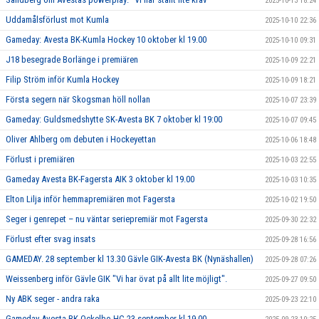
2025-10-13 18:24
Uddamålsförlust mot Kumla
2025-10-10 22:36
Gameday: Avesta BK-Kumla Hockey 10 oktober kl 19.00
2025-10-10 09:31
J18 besegrade Borlänge i premiären
2025-10-09 22:21
Filip Ström inför Kumla Hockey
2025-10-09 18:21
Första segern när Skogsman höll nollan
2025-10-07 23:39
Gameday: Guldsmedshytte SK-Avesta BK 7 oktober kl 19:00
2025-10-07 09:45
Oliver Ahlberg om debuten i Hockeyettan
2025-10-06 18:48
Förlust i premiären
2025-10-03 22:55
Gameday Avesta BK-Fagersta AIK 3 oktober kl 19.00
2025-10-03 10:35
Elton Lilja inför hemmapremiären mot Fagersta
2025-10-02 19:50
Seger i genrepet – nu väntar seriepremiär mot Fagersta
2025-09-30 22:32
Förlust efter svag insats
2025-09-28 16:56
GAMEDAY. 28 september kl 13.30 Gävle GIK-Avesta BK (Nynäshallen)
2025-09-28 07:26
Weissenberg inför Gävle GIK "Vi har övat på allt lite möjligt".
2025-09-27 09:50
Ny ABK seger - andra raka
2025-09-23 22:10
Gameday Avesta BK-Ockelbo HC 23 september kl 19.00