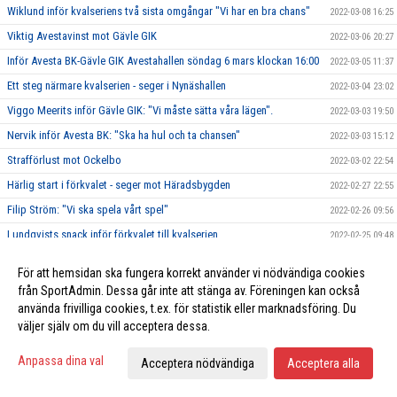
Wiklund inför kvalseriens två sista omgångar "Vi har en bra chans"
2022-03-08 16:25
Viktig Avestavinst mot Gävle GIK
2022-03-06 20:27
Inför Avesta BK-Gävle GIK Avestahallen söndag 6 mars klockan 16:00
2022-03-05 11:37
Ett steg närmare kvalserien - seger i Nynäshallen
2022-03-04 23:02
Viggo Meerits inför Gävle GIK: "Vi måste sätta våra lägen".
2022-03-03 19:50
Nervik inför Avesta BK: "Ska ha hul och ta chansen"
2022-03-03 15:12
Strafförlust mot Ockelbo
2022-03-02 22:54
Härlig start i förkvalet - seger mot Häradsbygden
2022-02-27 22:55
Filip Ström: "Vi ska spela vårt spel"
2022-02-26 09:56
Lundqvists snack inför förkvalet till kvalserien
2022-02-25 09:48
Motståndarkollen Häradsbygdens SS - "Stor respekt för Avesta"
2022-02-24 19:54
För att hemsidan ska fungera korrekt använder vi nödvändiga cookies
Motståndarkollen Ockelbo HC: "Skulle vara roligt gå vidare"
2022-02-24 12:37
från SportAdmin. Dessa går inte att stänga av. Föreningen kan också
använda frivilliga cookies, t.ex. för statistik eller marknadsföring. Du
Motståndarkollen - förkvalet till kvalserien
2022-02-23 20:23
väljer själv om du vill acceptera dessa.
Avesta BK klara för fortsatt kval
2022-02-18 22:43
Jan Hammar inför Häradsbygden: "De är ett spelande lag"
Anpassa dina val
2022-02-17 15:54
Acceptera nödvändiga
Acceptera alla
Avesta gav inte Vansbro någon chans
2022-02-13 19:37