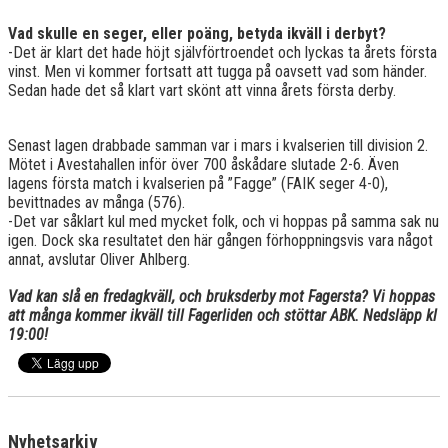
Vad skulle en seger, eller poäng, betyda ikväll i derbyt?
-Det är klart det hade höjt självförtroendet och lyckas ta årets första
vinst. Men vi kommer fortsatt att tugga på oavsett vad som händer.
Sedan hade det så klart vart skönt att vinna årets första derby.
Senast lagen drabbade samman var i mars i kvalserien till division 2.
Mötet i Avestahallen inför över 700 åskådare slutade 2-6. Även
lagens första match i kvalserien på ”Fagge” (FAIK seger 4-0),
bevittnades av många (576).
-Det var såklart kul med mycket folk, och vi hoppas på samma sak nu
igen. Dock ska resultatet den här gången förhoppningsvis vara något
annat, avslutar Oliver Ahlberg.
Vad kan slå en fredagkväll, och bruksderby mot Fagersta? Vi hoppas
att många kommer ikväll till Fagerliden och stöttar ABK. Nedsläpp kl
19:00!
Nyhetsarkiv