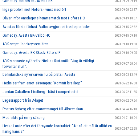
Gameday: Hofors HC-Avesta BK
2023-09-29 09:19
Inga problem mot Hofors - vinst med 6-1
2023-09-20 22:37
Oliver inför onsdagens hemmamatch mot Hofors HC
2023-09-19 18:57
Avestas första förlust. Valbo avgjorde i tredje perioden
2023-09-15 22:32
Gameday. Avesta BK-Valbo HC
2023-09-15 09:10
ABK-seger i hockeypremiären
2023-09-10 19:00
Gameday: Avesta BK-SkedviSäters IF
2023-09-10 09:05
ABK:s senaste nyförvärv Nicklas Rintamäki ”Jag är väldigt
2023-09-07 20:04
förväntansfull”.
De finländska nyförvärven nu på plats i Avesta
2023-08-03 13:49
Hedin ser fram emot säsongen: "Kommit bra ihop"
2023-06-22 16:58
Jordan Caballero Lindberg - bäst i coopertestet
2023-06-22 11:55
Lägesrapport från A-laget
2023-06-22 09:24
Pontus Nyberg efter avancemanget till Allsvenskan
2023-04-24 16:10
Med sikte på en ny säsong
2023-04-21 10:04
Henke Lantz efter det förnyande kontraktet: "Att nå ett mål är alltid en
2023-02-17 22:55
härlig känsla"