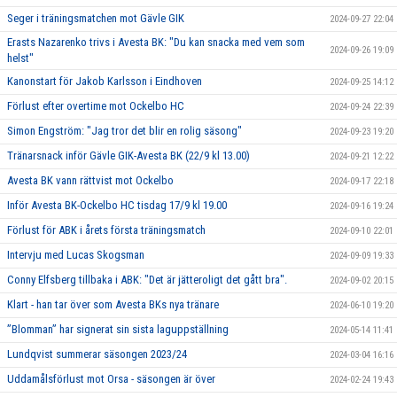
Seger i träningsmatchen mot Gävle GIK
2024-09-27 22:04
Erasts Nazarenko trivs i Avesta BK: "Du kan snacka med vem som
2024-09-26 19:09
helst"
Kanonstart för Jakob Karlsson i Eindhoven
2024-09-25 14:12
Förlust efter overtime mot Ockelbo HC
2024-09-24 22:39
Simon Engström: "Jag tror det blir en rolig säsong"
2024-09-23 19:20
Tränarsnack inför Gävle GIK-Avesta BK (22/9 kl 13.00)
2024-09-21 12:22
Avesta BK vann rättvist mot Ockelbo
2024-09-17 22:18
Inför Avesta BK-Ockelbo HC tisdag 17/9 kl 19.00
2024-09-16 19:24
Förlust för ABK i årets första träningsmatch
2024-09-10 22:01
Intervju med Lucas Skogsman
2024-09-09 19:33
Conny Elfsberg tillbaka i ABK: "Det är jätteroligt det gått bra".
2024-09-02 20:15
Klart - han tar över som Avesta BKs nya tränare
2024-06-10 19:20
”Blomman” har signerat sin sista laguppställning
2024-05-14 11:41
Lundqvist summerar säsongen 2023/24
2024-03-04 16:16
Uddamålsförlust mot Orsa - säsongen är över
2024-02-24 19:43