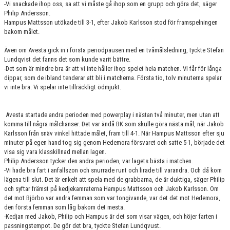
-Vi snackade ihop oss, sa att vi måste gå ihop som en grupp och göra det, säger
Philip Andersson.
Hampus Mattsson utökade till 3-1, efter Jakob Karlsson stod för framspelningen
bakom målet.
Även om Avesta gick in i första periodpausen med en tvåmålsledning, tyckte Stefan
Lundqvist det fanns det som kunde varit bättre.
-Det som är mindre bra är att vi inte håller ihop spelet hela matchen. Vi får för långa
dippar, som de ibland tenderar att bli i matcherna. Första tio, tolv minuterna spelar
vi inte bra. Vi spelar inte tillräckligt ödmjukt.
Avesta startade andra perioden med powerplay i nästan två minuter, men utan att
komma till några målchanser. Det var ändå BK som skulle göra nästa mål, när Jakob
Karlsson från snäv vinkel hittade målet, fram till 4-1. När Hampus Mattsson efter sju
minuter på egen hand tog sig genom Hedemora försvaret och satte 5-1, började det
visa sig vara klasskillnad mellan lagen.
Philip Andersson tycker den andra perioden, var lagets bästa i matchen.
-Vi hade bra fart i anfallszon och snurrade runt och lirade till varandra. Och då kom
lägena till slut. Det är enkelt att spela med de grabbarna, de är duktiga, säger Philip
och syftar främst på kedjekamraterna Hampus Mattsson och Jakob Karlsson. Om
det mot Björbo var andra femman som var tongivande, var det det mot Hedemora,
den första femman som låg bakom det mesta.
-Kedjan med Jakob, Philip och Hampus är det som visar vägen, och höjer farten i
passningstempot. De gör det bra, tyckte Stefan Lundqvust.