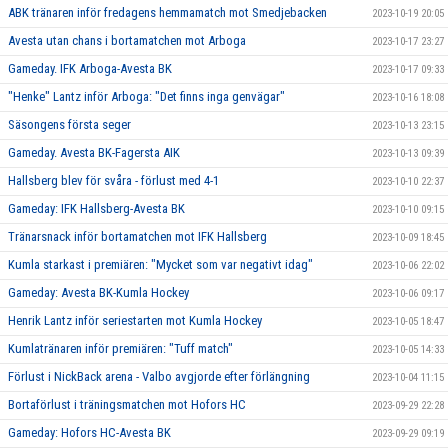
ABK tränaren inför fredagens hemmamatch mot Smedjebacken
2023-10-19 20:05
Avesta utan chans i bortamatchen mot Arboga
2023-10-17 23:27
Gameday. IFK Arboga-Avesta BK
2023-10-17 09:33
"Henke" Lantz inför Arboga: "Det finns inga genvägar"
2023-10-16 18:08
Säsongens första seger
2023-10-13 23:15
Gameday. Avesta BK-Fagersta AIK
2023-10-13 09:39
Hallsberg blev för svåra - förlust med 4-1
2023-10-10 22:37
Gameday: IFK Hallsberg-Avesta BK
2023-10-10 09:15
Tränarsnack inför bortamatchen mot IFK Hallsberg
2023-10-09 18:45
Kumla starkast i premiären: "Mycket som var negativt idag"
2023-10-06 22:02
Gameday: Avesta BK-Kumla Hockey
2023-10-06 09:17
Henrik Lantz inför seriestarten mot Kumla Hockey
2023-10-05 18:47
Kumlatränaren inför premiären: "Tuff match"
2023-10-05 14:33
Förlust i NickBack arena - Valbo avgjorde efter förlängning
2023-10-04 11:15
Bortaförlust i träningsmatchen mot Hofors HC
2023-09-29 22:28
Gameday: Hofors HC-Avesta BK
2023-09-29 09:19