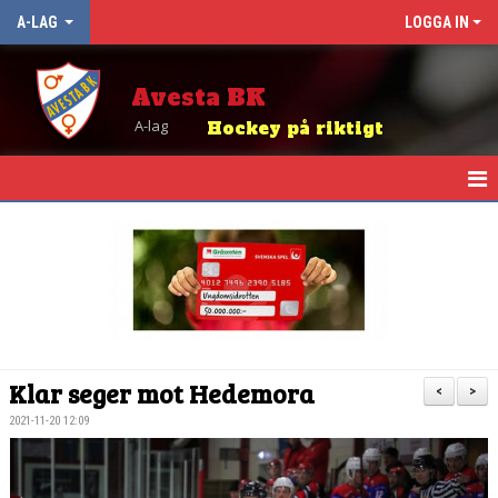
A-LAG
LOGGA IN
Avesta BK
A-lag
Hockey på riktigt
HEM
NYHETER
KALENDER
TRUPPEN
Klar seger mot Hedemora
<
>
MATCHER
2021-11-20 12:09
TABELL OCH RESULTAT