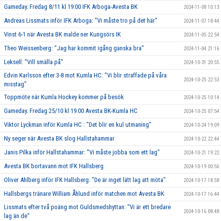
Gameday. Fredag 8/11 kl 19:00 IFK Arboga-Avesta BK
2024-11-08 10:13
Andreas Lissmats inför IFK Arboga: "Vi måste tro på det här"
2024-11-07 18:44
Vinst 6-1 när Avesta BK malde ner Kungsörs IK
2024-11-05 22:54
Theo Weissenberg: "Jag har kommit igång ganska bra"
2024-11-04 21:16
Leksell: "Vill smälla på"
2024-10-31 20:55
Edvin Karlsson efter 3-8 mot Kumla HC: "Vi blir straffade på våra
2024-10-25 22:53
misstag"
Toppmöte när Kumla Hockey kommer på besök
2024-10-25 10:14
Gameday. Fredag 25/10 kl 19.00 Avesta BK-Kumla HC
2024-10-25 07:54
Viktor Lyckman inför Kumla HC : "Det blir en kul utmaning"
2024-10-24 19:09
Ny seger när Avesta BK slog Hallstahammar
2024-10-22 22:44
Janis Pilka inför Hallstahammar: "Vi måste jobba som ett lag"
2024-10-21 19:22
Avesta BK bortavann mot IFK Hallsberg
2024-10-19 00:56
Oliver Ahlberg inför IFK Hallsberg: "De är inget lätt lag att möta"
2024-10-17 18:58
Hallsbergs tränare William Åhlund inför matchen mot Avesta BK
2024-10-17 16:44
Lissmats efter två poäng mot Guldsmedshyttan: "Vi är ett bredare
2024-10-16 08:48
lag än de"