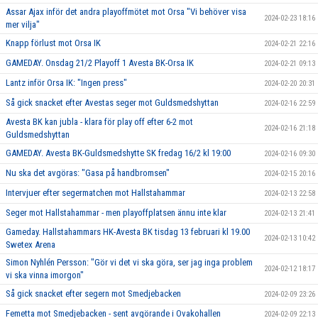
Assar Ajax inför det andra playoffmötet mot Orsa "Vi behöver visa
2024-02-23 18:16
mer vilja"
Knapp förlust mot Orsa IK
2024-02-21 22:16
GAMEDAY. Onsdag 21/2 Playoff 1 Avesta BK-Orsa IK
2024-02-21 09:13
Lantz inför Orsa IK: "Ingen press"
2024-02-20 20:31
Så gick snacket efter Avestas seger mot Guldsmedshyttan
2024-02-16 22:59
Avesta BK kan jubla - klara för play off efter 6-2 mot
2024-02-16 21:18
Guldsmedshyttan
GAMEDAY. Avesta BK-Guldsmedshytte SK fredag 16/2 kl 19:00
2024-02-16 09:30
Nu ska det avgöras: "Gasa på handbromsen"
2024-02-15 20:16
Intervjuer efter segermatchen mot Hallstahammar
2024-02-13 22:58
Seger mot Hallstahammar - men playoffplatsen ännu inte klar
2024-02-13 21:41
Gameday. Hallstahammars HK-Avesta BK tisdag 13 februari kl 19.00
2024-02-13 10:42
Swetex Arena
Simon Nyhlén Persson: "Gör vi det vi ska göra, ser jag inga problem
2024-02-12 18:17
vi ska vinna imorgon"
Så gick snacket efter segern mot Smedjebacken
2024-02-09 23:26
Femetta mot Smedjebacken - sent avgörande i Ovakohallen
2024-02-09 22:13