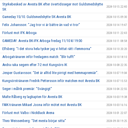
Styrkebesked av Avesta BK efter övertidsseger mot Guldsmedshytte
2024-10-15 22:40
SK
Gameday 15/10. Guldsmedshytte SK-Avesta BK
2024-10-15 09:30
Felix Johansson: "Jag tror vi är bättre än vad vi tror"
2024-10-14 19:47
Förlust mot IFK Arboga
2024-10-11 22:43
GAMEDAY. Avesta BK-IFK Arboga fredag 11/10 kl 19:00
2024-10-11 08:58
Elfsberg: "I det stora hela tycker jag vi hittat rätt i femmorna"
2024-10-10 20:20
Arbogatränaren inför fredagens match: "Blir tufft"
2024-10-10 18:10
Andra raka segern efter 7-2 mot Kungsörs IK
2024-10-08 22:35
Jesper Gustavsson: "Det är alltid lite pirrigt med hemmapremiär".
2024-10-07 19:04
Kungsörstränaren Fredrik Pettersson inför matchen mot Avesta BK
2024-10-07 15:53
Seger i målrik premiär: "Svängigt"
2024-10-04 22:55
Malte Råberg ny lagkapten för Avesta BK
2024-10-03 19:38
FAIK-tränaren Mikael Joona inför mötet mot Avesta BK
2024-10-03 16:16
Förlust mot Valbo i NickBack Arena
2024-10-01 22:07
Theo Weissenberg: "Det mesta börjar sitta"
2024-09-30 19:25