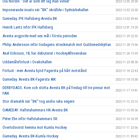
Ola Nordin: "Det är som ett lag man vinner"
2022-12-05 20:00
Imponerande insats när "BK" skrällde i Sydnärkehallen
2022-12-02 23:00
Gameday. IFK Hallsberg-Avesta BK
2022-12-02 09:44
Henrik Lantz inför IFK Hallsberg
2022-12-01 19:20
Avesta avgjorde med sex mål i första perioden
2022-11-29 22:55
Philip Andersson inför tisdagens streckmatch mot Guldsmedshyttan
2022-11-28 19:06
Axel Eriksson, 18, har debuterat i HockeyAllsvenskan
2022-11-24 13:59
Uddamålsförlust i Ovakohallen
2022-11-23 08:30
Förlust - men Avesta bjöd Fagersta på hårt motstånd
2022-11-18 22:43
Gameday. Avesta BK-Fagersta AIK
2022-11-18 10:00
DERBYDAGS. Kom och stötta Avesta BK på fredag till tre pinnar mot
2022-11-17 19:41
FAIK
Stor dramatik när "BK" tog andra raka segern
2022-11-15 23:15
GAMEDAY. Hallstahammars HK-Avesta BK
2022-11-15 09:36
Peter Ehn inför Hallstahammars SK
2022-11-14 18:39
Övertidsvinst hemma mot Kumla Hockey
2022-11-11 23:06
Gameday. Avesta BK-Kumla Hockey
2022-11-11 09:42