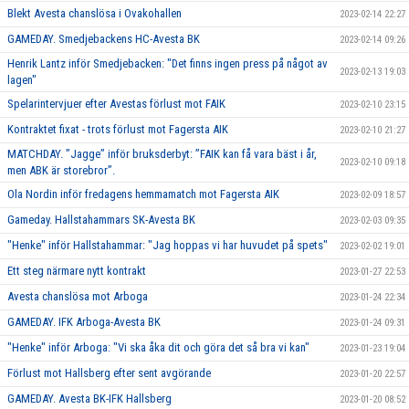
Blekt Avesta chanslösa i Ovakohallen
2023-02-14 22:27
GAMEDAY. Smedjebackens HC-Avesta BK
2023-02-14 09:26
Henrik Lantz inför Smedjebacken: "Det finns ingen press på något av
2023-02-13 19:03
lagen"
Spelarintervjuer efter Avestas förlust mot FAIK
2023-02-10 23:15
Kontraktet fixat - trots förlust mot Fagersta AIK
2023-02-10 21:27
MATCHDAY. ”Jagge” inför bruksderbyt: ”FAIK kan få vara bäst i år,
2023-02-10 09:18
men ABK är storebror”.
Ola Nordin inför fredagens hemmamatch mot Fagersta AIK
2023-02-09 18:57
Gameday. Hallstahammars SK-Avesta BK
2023-02-03 09:35
"Henke" inför Hallstahammar: "Jag hoppas vi har huvudet på spets"
2023-02-02 19:01
Ett steg närmare nytt kontrakt
2023-01-27 22:53
Avesta chanslösa mot Arboga
2023-01-24 22:34
GAMEDAY. IFK Arboga-Avesta BK
2023-01-24 09:31
"Henke" inför Arboga: "Vi ska åka dit och göra det så bra vi kan"
2023-01-23 19:04
Förlust mot Hallsberg efter sent avgörande
2023-01-20 22:57
GAMEDAY. Avesta BK-IFK Hallsberg
2023-01-20 08:52