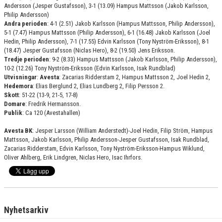
Andersson (Jesper Gustafsson), 3-1 (13.09) Hampus Mattsson (Jakob Karlsson,
Philip Andersson)
Andra perioden
: 4-1 (2.51) Jakob Karlsson (Hampus Mattsson, Philip Andersson),
5-1 (7.47) Hampus Mattsson (Philip Andersson), 6-1 (16.48) Jakob Karlsson (Joel
Hedin, Philip Andersson), 7-1 (17.55) Edvin Karlsson (Tony Nyström-Eriksson), 8-1
(18.47) Jesper Gustafsson (Niclas Hero), 8-2 (19.50) Jens Eriksson.
Tredje perioden
: 9-2 (8.33) Hampus Mattsson (Jakob Karlsson, Philip Andersson),
10-2 (12.26) Tony Nyström-Eriksson (Edvin Karlsson, Isak Rundblad)
Utvisningar
:
Avesta
: Zacarias Ridderstam 2, Hampus Mattsson 2, Joel Hedin 2,
Hedemora
: Elias Berglund 2, Elias Lundberg 2, Filip Persson 2.
Skott
: 51-22 (13-9, 21-5, 17-8)
Domare
: Fredrik Hermansson.
Publik
: Ca 120 (Avestahallen)
Avesta BK
: Jesper Larsson (William Anderstedt)-Joel Hedin, Filip Ström, Hampus
Mattsson, Jakob Karlsson, Philip Andersson-Jesper Gustafsson, Isak Rundblad,
Zacarias Ridderstam, Edvin Karlsson, Tony Nyström-Eriksson-Hampus Wiklund,
Oliver Ahlberg, Erik Lindgren, Niclas Hero, Isac Ihrfors.
Nyhetsarkiv