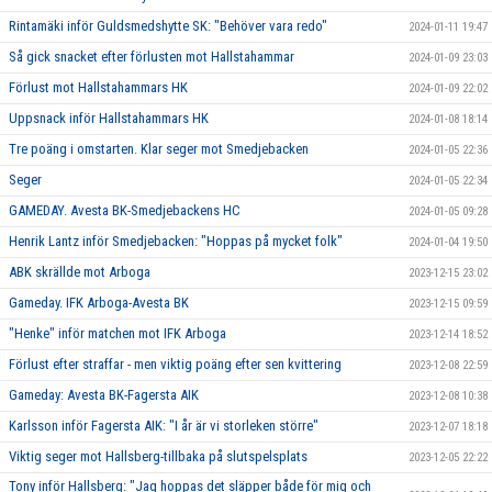
Rintamäki inför Guldsmedshytte SK: "Behöver vara redo"
2024-01-11 19:47
Så gick snacket efter förlusten mot Hallstahammar
2024-01-09 23:03
Förlust mot Hallstahammars HK
2024-01-09 22:02
Uppsnack inför Hallstahammars HK
2024-01-08 18:14
Tre poäng i omstarten. Klar seger mot Smedjebacken
2024-01-05 22:36
Seger
2024-01-05 22:34
GAMEDAY. Avesta BK-Smedjebackens HC
2024-01-05 09:28
Henrik Lantz inför Smedjebacken: "Hoppas på mycket folk"
2024-01-04 19:50
ABK skrällde mot Arboga
2023-12-15 23:02
Gameday. IFK Arboga-Avesta BK
2023-12-15 09:59
"Henke" inför matchen mot IFK Arboga
2023-12-14 18:52
Förlust efter straffar - men viktig poäng efter sen kvittering
2023-12-08 22:59
Gameday: Avesta BK-Fagersta AIK
2023-12-08 10:38
Karlsson inför Fagersta AIK: "I år är vi storleken större"
2023-12-07 18:18
Viktig seger mot Hallsberg-tillbaka på slutspelsplats
2023-12-05 22:22
Tony inför Hallsberg: "Jag hoppas det släpper både för mig och