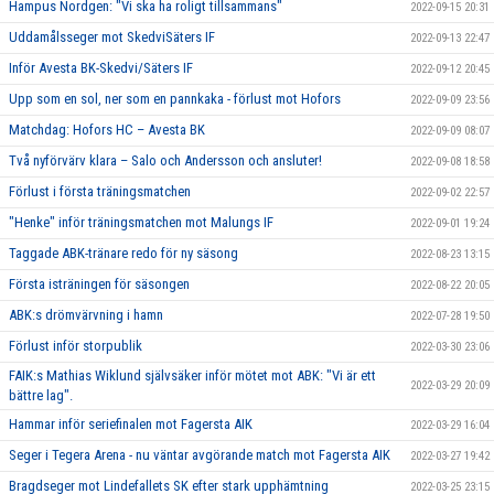
Hampus Nordgen: "Vi ska ha roligt tillsammans"
2022-09-15 20:31
Uddamålsseger mot SkedviSäters IF
2022-09-13 22:47
Inför Avesta BK-Skedvi/Säters IF
2022-09-12 20:45
Upp som en sol, ner som en pannkaka - förlust mot Hofors
2022-09-09 23:56
Matchdag: Hofors HC – Avesta BK
2022-09-09 08:07
Två nyförvärv klara – Salo och Andersson och ansluter!
2022-09-08 18:58
Förlust i första träningsmatchen
2022-09-02 22:57
"Henke" inför träningsmatchen mot Malungs IF
2022-09-01 19:24
Taggade ABK-tränare redo för ny säsong
2022-08-23 13:15
Första isträningen för säsongen
2022-08-22 20:05
ABK:s drömvärvning i hamn
2022-07-28 19:50
Förlust inför storpublik
2022-03-30 23:06
FAIK:s Mathias Wiklund självsäker inför mötet mot ABK: "Vi är ett
2022-03-29 20:09
bättre lag".
Hammar inför seriefinalen mot Fagersta AIK
2022-03-29 16:04
Seger i Tegera Arena - nu väntar avgörande match mot Fagersta AIK
2022-03-27 19:42
Bragdseger mot Lindefallets SK efter stark upphämtning
2022-03-25 23:15