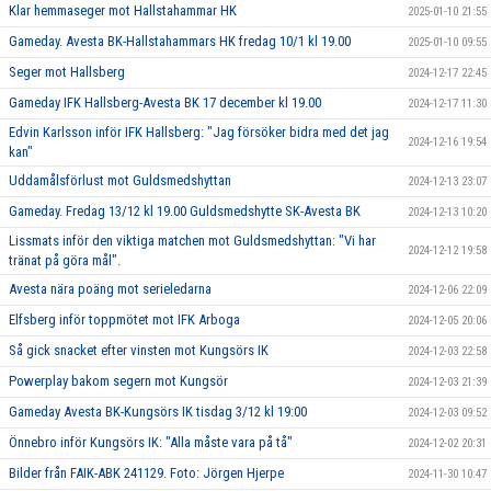
Klar hemmaseger mot Hallstahammar HK
2025-01-10 21:55
Gameday. Avesta BK-Hallstahammars HK fredag 10/1 kl 19.00
2025-01-10 09:55
Seger mot Hallsberg
2024-12-17 22:45
Gameday IFK Hallsberg-Avesta BK 17 december kl 19.00
2024-12-17 11:30
Edvin Karlsson inför IFK Hallsberg: "Jag försöker bidra med det jag
2024-12-16 19:54
kan"
Uddamålsförlust mot Guldsmedshyttan
2024-12-13 23:07
Gameday. Fredag 13/12 kl 19.00 Guldsmedshytte SK-Avesta BK
2024-12-13 10:20
Lissmats inför den viktiga matchen mot Guldsmedshyttan: "Vi har
2024-12-12 19:58
tränat på göra mål".
Avesta nära poäng mot serieledarna
2024-12-06 22:09
Elfsberg inför toppmötet mot IFK Arboga
2024-12-05 20:06
Så gick snacket efter vinsten mot Kungsörs IK
2024-12-03 22:58
Powerplay bakom segern mot Kungsör
2024-12-03 21:39
Gameday Avesta BK-Kungsörs IK tisdag 3/12 kl 19:00
2024-12-03 09:52
Önnebro inför Kungsörs IK: "Alla måste vara på tå"
2024-12-02 20:31
Bilder från FAIK-ABK 241129. Foto: Jörgen Hjerpe
2024-11-30 10:47