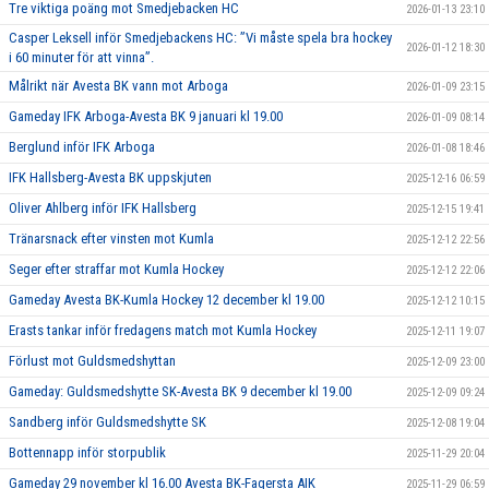
Tre viktiga poäng mot Smedjebacken HC
2026-01-13 23:10
Casper Leksell inför Smedjebackens HC: ”Vi måste spela bra hockey
2026-01-12 18:30
i 60 minuter för att vinna”.
Målrikt när Avesta BK vann mot Arboga
2026-01-09 23:15
Gameday IFK Arboga-Avesta BK 9 januari kl 19.00
2026-01-09 08:14
Berglund inför IFK Arboga
2026-01-08 18:46
IFK Hallsberg-Avesta BK uppskjuten
2025-12-16 06:59
Oliver Ahlberg inför IFK Hallsberg
2025-12-15 19:41
Tränarsnack efter vinsten mot Kumla
2025-12-12 22:56
Seger efter straffar mot Kumla Hockey
2025-12-12 22:06
Gameday Avesta BK-Kumla Hockey 12 december kl 19.00
2025-12-12 10:15
Erasts tankar inför fredagens match mot Kumla Hockey
2025-12-11 19:07
Förlust mot Guldsmedshyttan
2025-12-09 23:00
Gameday: Guldsmedshytte SK-Avesta BK 9 december kl 19.00
2025-12-09 09:24
Sandberg inför Guldsmedshytte SK
2025-12-08 19:04
Bottennapp inför storpublik
2025-11-29 20:04
Gameday 29 november kl 16.00 Avesta BK-Fagersta AIK
2025-11-29 06:59