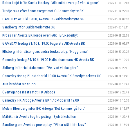
Robin Leijd inför Kumla Hockey: "Alla måste vara på vårt A-game".
2025-11-06 19:08
Tredje raka efter hemmaseger mot Guldsmedshytte SK
2025-11-04 22:30
GAMEDAY 4/11 kl 19.00, Avesta BK-Guldsmedshytte SK
2025-11-04 09:37
Sandberg inför Guldsmedshytte SK
2025-11-03 18:11
Kross när Avesta BK körde över FAIK i Bruksderbyt
2025-10-31 23:55
GAMEDAY fredag 31/10 kl 19.00 Fagersta AIK-Avesta BK
2025-10-31 09:07
Elfsberg inför säsongens andra bruksderby: "Noggranna"
2025-10-30 20:22
Gameday fredag 24/10 kl 19:00 Hallstahammars HK-Avesta BK
2025-10-24 10:20
Ahlberg inför Hallstahammar: "Vet vad vi ska göra"
2025-10-23 20:11
Gameday tisdag 21 oktober kl 19:00 Avesta BK-Smedjebackens HC
2025-10-21 11:41
ABK breddar sin trupp
2025-10-20 18:43
Övertygande insats mot IFK Arboga
2025-10-17 23:49
Gameday IFK Arboga-Avesta BK 17 oktober kl 19.00
2025-10-17 10:30
Melvin Blomberg inför IFK Arboga "Det kommer gå fort"
2025-10-16 19:07
Målrikt när Avesta tog tre poäng i Sydnärkehallen
2025-10-14 22:48
Sandberg om Avestas powerplay: "Vi har ställt lite krav"
2025-10-13 18:24