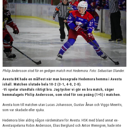
KONTAKT
Philip Andersson stod för en gedigen match mot Hedemora. Foto: Sebastian Olander.
Avesta BK hade en målfest när man besegrade Hedemora hemma i Avesta
ishall. Matchen slutade hela 10-2 (3-1, 4-0, 2-0).
-Vi spelar stundtals riktigt bra. Jag tycker vi gör en bra match, säger
hemmalagets Philip Andersson, som stod för sex poäng (1+5) i matchen.
Avesta kom till matchen utan Lucas Johansson, Gustav Åman och Viggo Meerits,
som var skadade eller sjuka.
Hedemora blev aldrig någon värdemätare för Avesta. HSK med bland annat ex-
Avestaspelarna Robin Andersson, Elias Berglund och Anton Wenngren, hade inte