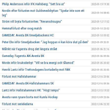
Philip Andersson inför IFK Hallsberg: "Sett bra ut"
2023-01-19 19:30
Nordin efter förlusten mot Guldsmedshyttan: "Spelar inte som ett
2023-01-14 08:45
lag"
Ström vill bryta förlustsviten: "Revanschsugna"
2023-01-12 17:52
Hemmaförlust efter svag match
2023-01-10 23:02
GAMEDAY. Avesta BK-Smedjebackens HC
2023-01-10 09:02
Peter Ehn inför Smedjebacken: "Jag hoppas vi kan köra slut på dem"
2023-01-09 20:01
Målrikt när Fagersta drog det längsta strået
2023-01-06 21:16
Gameday. Fagersta AIK-Avesta BK
2023-01-06 09:06
Morén inför bruksderbyt: "Vill se bra energi och tålamod"
2023-01-05 20:43
Henrik Lantz inför Trettondagens bortaderby mot FAIK
2023-01-05 20:05
Förlust mot Hallstahammar
2022-12-16 23:06
GAMEDAY: Avesta BK-Hallstahammars SK
2022-12-16 09:36
Lantz inför Hallstahammars HK: "Högt tempo"
2022-12-15 19:53
Avesta vann rysare borta mot Kumla Hockey
2022-12-09 23:06
Förlust mot serieledarna
2022-12-06 22:33