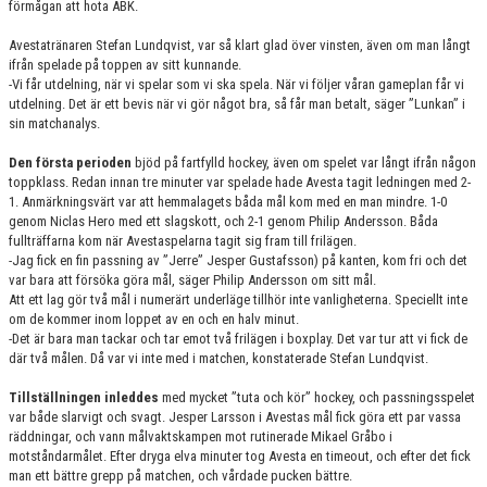
förmågan att hota ABK.
Avestatränaren Stefan Lundqvist, var så klart glad över vinsten, även om man långt
ifrån spelade på toppen av sitt kunnande.
-Vi får utdelning, när vi spelar som vi ska spela. När vi följer våran gameplan får vi
utdelning. Det är ett bevis när vi gör något bra, så får man betalt, säger ”Lunkan” i
sin matchanalys.
Den första perioden
bjöd på fartfylld hockey, även om spelet var långt ifrån någon
toppklass. Redan innan tre minuter var spelade hade Avesta tagit ledningen med 2-
1. Anmärkningsvärt var att hemmalagets båda mål kom med en man mindre. 1-0
genom Niclas Hero med ett slagskott, och 2-1 genom Philip Andersson. Båda
fullträffarna kom när Avestaspelarna tagit sig fram till frilägen.
-Jag fick en fin passning av ”Jerre” Jesper Gustafsson) på kanten, kom fri och det
var bara att försöka göra mål, säger Philip Andersson om sitt mål.
Att ett lag gör två mål i numerärt underläge tillhör inte vanligheterna. Speciellt inte
om de kommer inom loppet av en och en halv minut.
-Det är bara man tackar och tar emot två frilägen i boxplay. Det var tur att vi fick de
där två målen. Då var vi inte med i matchen, konstaterade Stefan Lundqvist.
Tillställningen inleddes
med mycket ”tuta och kör” hockey, och passningsspelet
var både slarvigt och svagt. Jesper Larsson i Avestas mål fick göra ett par vassa
räddningar, och vann målvaktskampen mot rutinerade Mikael Gråbo i
motståndarmålet. Efter dryga elva minuter tog Avesta en timeout, och efter det fick
man ett bättre grepp på matchen, och vårdade pucken bättre.