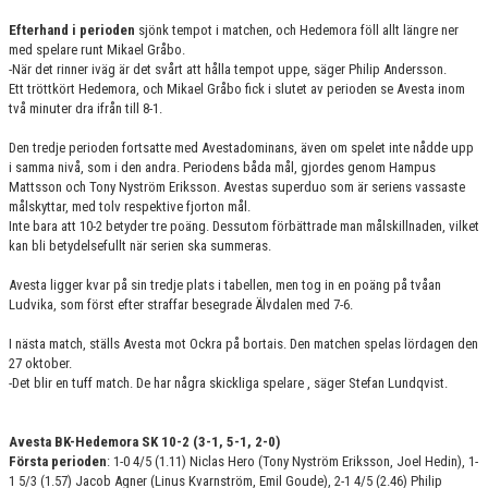
Efterhand i perioden
sjönk tempot i matchen, och Hedemora föll allt längre ner
med spelare runt Mikael Gråbo.
-När det rinner iväg är det svårt att hålla tempot uppe, säger Philip Andersson.
Ett tröttkört Hedemora, och Mikael Gråbo fick i slutet av perioden se Avesta inom
två minuter dra ifrån till 8-1.
Den tredje perioden fortsatte med Avestadominans, även om spelet inte nådde upp
i samma nivå, som i den andra. Periodens båda mål, gjordes genom Hampus
Mattsson och Tony Nyström Eriksson. Avestas superduo som är seriens vassaste
målskyttar, med tolv respektive fjorton mål.
Inte bara att 10-2 betyder tre poäng. Dessutom förbättrade man målskillnaden, vilket
kan bli betydelsefullt när serien ska summeras.
Avesta ligger kvar på sin tredje plats i tabellen, men tog in en poäng på tvåan
Ludvika, som först efter straffar besegrade Älvdalen med 7-6.
I nästa match, ställs Avesta mot Ockra på bortais. Den matchen spelas lördagen den
27 oktober.
-Det blir en tuff match. De har några skickliga spelare , säger Stefan Lundqvist.
Avesta BK-Hedemora SK 10-2 (3-1, 5-1, 2-0)
Första perioden
: 1-0 4/5 (1.11) Niclas Hero (Tony Nyström Eriksson, Joel Hedin), 1-
1 5/3 (1.57) Jacob Agner (Linus Kvarnström, Emil Goude), 2-1 4/5 (2.46) Philip