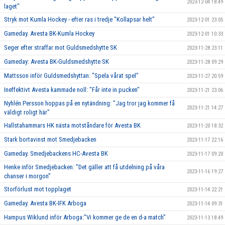
2023-12-04 18:49
laget"
Stryk mot Kumla Hockey - efter ras i tredje "Kollapsar helt"
2023-12-01 23:05
Gameday. Avesta BK-Kumla Hockey
2023-12-01 10:33
Seger efter straffar mot Guldsmedshytte SK
2023-11-28 23:11
Gameday: Avesta BK-Guldsmedshytte SK
2023-11-28 09:29
Mattsson inför Guldsmedshyttan: "Spela vårat spel"
2023-11-27 20:59
Ineffektivt Avesta kammade noll: "Får inte in pucken"
2023-11-21 23:06
Nyhlén Persson hoppas på en nytändning: "Jag tror jag kommer få
2023-11-21 14:27
väldigt roligt här"
Hallstahammars HK nästa motståndare för Avesta BK
2023-11-20 18:32
Stark bortavinst mot Smedjebacken
2023-11-17 22:16
Gameday. Smedjebackens HC-Avesta BK
2023-11-17 09:20
Henke inför Smedjebacken: ”Det gäller att få utdelning på våra
2023-11-16 19:27
chanser i morgon”
Storförlust mot topplaget
2023-11-14 22:21
Gameday. Avesta BK-IFK Arboga
2023-11-14 09:31
Hampus Wiklund inför Arboga:"Vi kommer ge de en d-a match"
2023-11-13 18:49