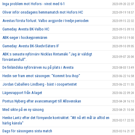
Inga problem mot Hofors - vinst med 6-1
2023-09-20 22:37
Oliver inför onsdagens hemmamatch mot Hofors HC
2023-09-19 18:57
Avestas första förlust. Valbo avgjorde i tredje perioden
2023-09-15 22:32
Gameday. Avesta BK-Valbo HC
2023-09-15 09:10
ABK-seger i hockeypremiären
2023-09-10 19:00
Gameday: Avesta BK-SkedviSäters IF
2023-09-10 09:05
ABK:s senaste nyförvärv Nicklas Rintamäki ”Jag är väldigt
2023-09-07 20:04
förväntansfull”.
De finländska nyförvärven nu på plats i Avesta
2023-08-03 13:49
Hedin ser fram emot säsongen: "Kommit bra ihop"
2023-06-22 16:58
Jordan Caballero Lindberg - bäst i coopertestet
2023-06-22 11:55
Lägesrapport från A-laget
2023-06-22 09:24
Pontus Nyberg efter avancemanget till Allsvenskan
2023-04-24 16:10
Med sikte på en ny säsong
2023-04-21 10:04
Henke Lantz efter det förnyande kontraktet: "Att nå ett mål är alltid en
2023-02-17 22:55
härlig känsla"
Dags för säsongens sista match
2023-02-16 21:37