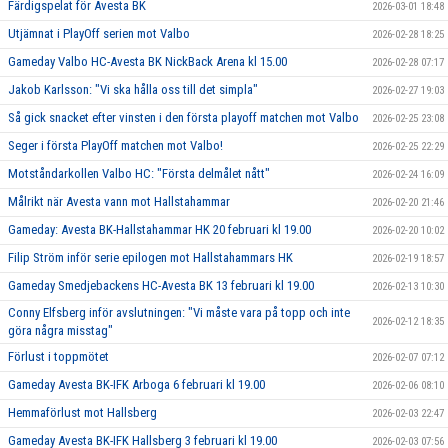
Färdigspelat för Avesta BK
2026-03-01 18:48
Utjämnat i PlayOff serien mot Valbo
2026-02-28 18:25
Gameday Valbo HC-Avesta BK NickBack Arena kl 15.00
2026-02-28 07:17
Jakob Karlsson: "Vi ska hålla oss till det simpla"
2026-02-27 19:03
Så gick snacket efter vinsten i den första playoff matchen mot Valbo
2026-02-25 23:08
Seger i första PlayOff matchen mot Valbo!
2026-02-25 22:29
Motståndarkollen Valbo HC: "Första delmålet nått"
2026-02-24 16:09
Målrikt när Avesta vann mot Hallstahammar
2026-02-20 21:46
Gameday: Avesta BK-Hallstahammar HK 20 februari kl 19.00
2026-02-20 10:02
Filip Ström inför serie epilogen mot Hallstahammars HK
2026-02-19 18:57
Gameday Smedjebackens HC-Avesta BK 13 februari kl 19.00
2026-02-13 10:30
Conny Elfsberg inför avslutningen: "Vi måste vara på topp och inte
2026-02-12 18:35
göra några misstag"
Förlust i toppmötet
2026-02-07 07:12
Gameday Avesta BK-IFK Arboga 6 februari kl 19.00
2026-02-06 08:10
Hemmaförlust mot Hallsberg
2026-02-03 22:47
Gameday Avesta BK-IFK Hallsberg 3 februari kl 19.00
2026-02-03 07:56