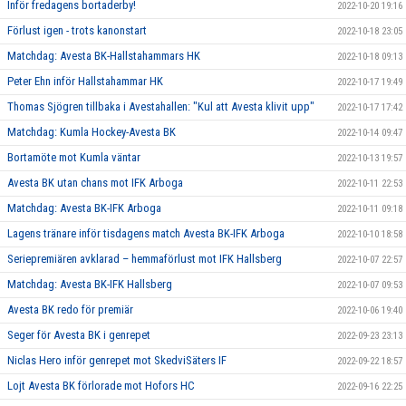
Inför fredagens bortaderby!
2022-10-20 19:16
Förlust igen - trots kanonstart
2022-10-18 23:05
Matchdag: Avesta BK-Hallstahammars HK
2022-10-18 09:13
Peter Ehn inför Hallstahammar HK
2022-10-17 19:49
Thomas Sjögren tillbaka i Avestahallen: "Kul att Avesta klivit upp"
2022-10-17 17:42
Matchdag: Kumla Hockey-Avesta BK
2022-10-14 09:47
Bortamöte mot Kumla väntar
2022-10-13 19:57
Avesta BK utan chans mot IFK Arboga
2022-10-11 22:53
Matchdag: Avesta BK-IFK Arboga
2022-10-11 09:18
Lagens tränare inför tisdagens match Avesta BK-IFK Arboga
2022-10-10 18:58
Seriepremiären avklarad – hemmaförlust mot IFK Hallsberg
2022-10-07 22:57
Matchdag: Avesta BK-IFK Hallsberg
2022-10-07 09:53
Avesta BK redo för premiär
2022-10-06 19:40
Seger för Avesta BK i genrepet
2022-09-23 23:13
Niclas Hero inför genrepet mot SkedviSäters IF
2022-09-22 18:57
Lojt Avesta BK förlorade mot Hofors HC
2022-09-16 22:25