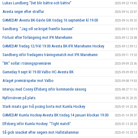
Lukas Lundberg "Det blir bättre och bättre"
2025-09-22 19:45
Avesta seger efter straffar
2025-09-16 23:07
GAMEDAY Avesta BK-Gävle GIK tisdag 16 september kl 19.00
2025-09-16 09:32
Sandberg: "Jag vill se kriget framför kassen".
2025-09-15 18:19
Förlust efter förlängning mot IFK Mariehamn
2025-09-12 23:08
GAMEDAY fredag 12/9 kl 19.00 Avesta BK-IFK Mariehamn Hockey
2025-09-12 09:12
Sandberg inför fredagens träningsmatch mot IFK Mariehamn
2025-09-11 19:33
"BK" nollat i träningspremiären
2025-09-09 23:36
Gameday 9 sept kl 19.00 Valbo HC-Avesta BK
2025-09-09 09:12
A-laget premiärspelar mot Valbo
2025-09-08 19:03
Intervju med Conny Elfsberg inför kommande säsong
2025-08-27 11:16
Nyförvärven på plats
2025-08-25 20:25
Stark insats gav två poäng borta mot Kumla Hockey
2025-01-14 22:36
GAMEDAY Kumla Hockey-Avesta BK tisdag 14 januari klockan 19.00
2025-01-14 09:37
Elfsberg inför Kumla Hockey: "Tight match"
2025-01-13 20:33
Så gick snacket efter segern mot Hallstahammar
2025-01-10 23:13