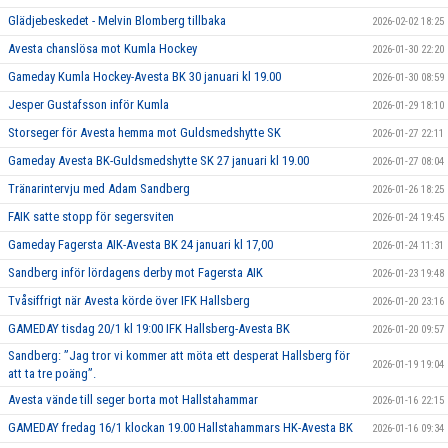
Glädjebeskedet - Melvin Blomberg tillbaka
2026-02-02 18:25
Avesta chanslösa mot Kumla Hockey
2026-01-30 22:20
Gameday Kumla Hockey-Avesta BK 30 januari kl 19.00
2026-01-30 08:59
Jesper Gustafsson inför Kumla
2026-01-29 18:10
Storseger för Avesta hemma mot Guldsmedshytte SK
2026-01-27 22:11
Gameday Avesta BK-Guldsmedshytte SK 27 januari kl 19.00
2026-01-27 08:04
Tränarintervju med Adam Sandberg
2026-01-26 18:25
FAIK satte stopp för segersviten
2026-01-24 19:45
Gameday Fagersta AIK-Avesta BK 24 januari kl 17,00
2026-01-24 11:31
Sandberg inför lördagens derby mot Fagersta AIK
2026-01-23 19:48
Tvåsiffrigt när Avesta körde över IFK Hallsberg
2026-01-20 23:16
GAMEDAY tisdag 20/1 kl 19:00 IFK Hallsberg-Avesta BK
2026-01-20 09:57
Sandberg: ”Jag tror vi kommer att möta ett desperat Hallsberg för
2026-01-19 19:04
att ta tre poäng”.
Avesta vände till seger borta mot Hallstahammar
2026-01-16 22:15
GAMEDAY fredag 16/1 klockan 19.00 Hallstahammars HK-Avesta BK
2026-01-16 09:34