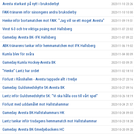
Avesta starkast på nytt i bruksderbyt
2023-11-10 23:26
FAIK-tränaren inför säsongens andra bruksderby
2023-11-10 10:00
Henke inför bortamatchen mot FAIK: "Jag vill se ett moget Avesta"
2023-11-09 19:51
Vinst 6-3 och tre viktiga poäng mot Hallsberg
2023-11-07 23:02
Gameday. Avesta BK- IFK Hallsberg
2023-11-07 09:22
ABK-tränarens tankar inför hemmamatchen mot IFK Hallsberg
2023-11-06 19:02
Kumla blev för svåra
2023-11-04 00:09
Gameday Kumla Hockey-Avesta BK
2023-11-03 09:31
"Henke" Lantz har ordet
2023-11-02 18:10
Förlust i Råsshallen - Avesta tappade allt i tredje
2023-10-27 23:16
Gameday. Guldsmedshytte SK-Avesta BK
2023-10-27 09:16
Lantz inför Guldsmedshytte SK: "Vi ska hålla oss till vårt spel"
2023-10-26 18:19
Förlust med uddamålet mot Hallstahammar
2023-10-24 21:57
Gameday. Avesta BK-Hallstahammars HK
2023-10-24 09:03
Lantz tankar inför tisdagens hemmamatch mot Hallstahammar
2023-10-23 18:28
Gameday. Avesta BK-Smedjebackens HC
2023-10-20 09:20