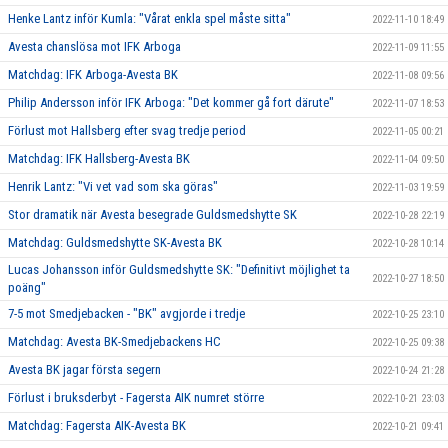
Henke Lantz inför Kumla: "Vårat enkla spel måste sitta"
2022-11-10 18:49
Avesta chanslösa mot IFK Arboga
2022-11-09 11:55
Matchdag: IFK Arboga-Avesta BK
2022-11-08 09:56
Philip Andersson inför IFK Arboga: "Det kommer gå fort därute"
2022-11-07 18:53
Förlust mot Hallsberg efter svag tredje period
2022-11-05 00:21
Matchdag: IFK Hallsberg-Avesta BK
2022-11-04 09:50
Henrik Lantz: "Vi vet vad som ska göras"
2022-11-03 19:59
Stor dramatik när Avesta besegrade Guldsmedshytte SK
2022-10-28 22:19
Matchdag: Guldsmedshytte SK-Avesta BK
2022-10-28 10:14
Lucas Johansson inför Guldsmedshytte SK: "Definitivt möjlighet ta
2022-10-27 18:50
poäng"
7-5 mot Smedjebacken - "BK" avgjorde i tredje
2022-10-25 23:10
Matchdag: Avesta BK-Smedjebackens HC
2022-10-25 09:38
Avesta BK jagar första segern
2022-10-24 21:28
Förlust i bruksderbyt - Fagersta AIK numret större
2022-10-21 23:03
Matchdag: Fagersta AIK-Avesta BK
2022-10-21 09:41