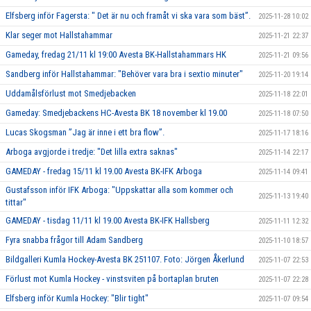
Elfsberg inför Fagersta: " Det är nu och framåt vi ska vara som bäst”.
2025-11-28 10:02
Klar seger mot Hallstahammar
2025-11-21 22:37
Gameday, fredag 21/11 kl 19:00 Avesta BK-Hallstahammars HK
2025-11-21 09:56
Sandberg inför Hallstahammar: "Behöver vara bra i sextio minuter"
2025-11-20 19:14
Uddamålsförlust mot Smedjebacken
2025-11-18 22:01
Gameday: Smedjebackens HC-Avesta BK 18 november kl 19.00
2025-11-18 07:50
Lucas Skogsman ”Jag är inne i ett bra flow”.
2025-11-17 18:16
Arboga avgjorde i tredje: "Det lilla extra saknas"
2025-11-14 22:17
GAMEDAY - fredag 15/11 kl 19.00 Avesta BK-IFK Arboga
2025-11-14 09:41
Gustafsson inför IFK Arboga: "Uppskattar alla som kommer och
2025-11-13 19:40
tittar"
GAMEDAY - tisdag 11/11 kl 19.00 Avesta BK-IFK Hallsberg
2025-11-11 12:32
Fyra snabba frågor till Adam Sandberg
2025-11-10 18:57
Bildgalleri Kumla Hockey-Avesta BK 251107. Foto: Jörgen Åkerlund
2025-11-07 22:53
Förlust mot Kumla Hockey - vinstsviten på bortaplan bruten
2025-11-07 22:28
Elfsberg inför Kumla Hockey: "Blir tight"
2025-11-07 09:54