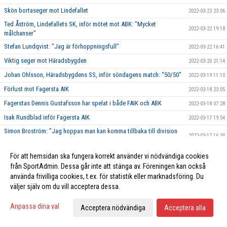
Skön bortaseger mot Lindefallet
2022-03-23 23:06
Ted Åström, Lindefallets SK, inför mötet mot ABK: "Mycket
2022-03-22 19:18
målchanser"
Stefan Lundqvist: "Jag är förhoppningsfull"
2022-03-22 16:41
Viktig seger mot Häradsbygden
2022-03-20 21:14
Johan Ohlsson, Häradsbygdens SS, inför söndagens match: "50/50"
2022-03-19 11:10
Förlust mot Fagersta AIK
2022-03-18 23:05
Fagerstas Dennis Gustafsson har spelat i både FAIK och ABK
2022-03-18 07:28
Isak Rundblad inför Fagersta AIK
2022-03-17 19:54
Simon Broström: ”Jag hoppas man kan komma tillbaka till division
2022-03-17 16:34
2”.
Marcus Blomqvist: "Avesta verkar ha ett stabilt lag"
2022-03-17 11:17
För att hemsidan ska fungera korrekt använder vi nödvändiga cookies
från SportAdmin. Dessa går inte att stänga av. Föreningen kan också
Nik Truden: "De förtjänar ta sig tillbaka till tvåan"
2022-03-16 18:35
använda frivilliga cookies, t.ex. för statistik eller marknadsföring. Du
Sternebäck tror på Avesta i kvalet
2022-03-16 13:01
väljer själv om du vill acceptera dessa.
Lucas Högosta om ABK "De har en bra mix av unga och gamla"
2022-03-15 16:15
Anpassa dina val
Acceptera nödvändiga
Acceptera alla
Förlust mot Häradsbygden
2022-03-11 22:52
Wiklund inför kvalseriens två sista omgångar "Vi har en bra chans"
2022-03-08 16:25