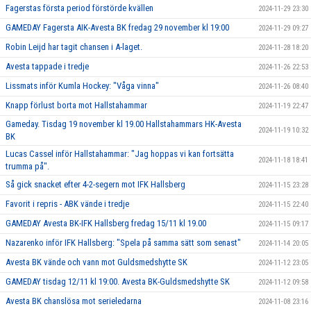
Fagerstas första period förstörde kvällen
2024-11-29 23:30
GAMEDAY Fagersta AIK-Avesta BK fredag 29 november kl 19:00
2024-11-29 09:27
Robin Leijd har tagit chansen i A-laget.
2024-11-28 18:20
Avesta tappade i tredje
2024-11-26 22:53
Lissmats inför Kumla Hockey: "Våga vinna"
2024-11-26 08:40
Knapp förlust borta mot Hallstahammar
2024-11-19 22:47
Gameday. Tisdag 19 november kl 19.00 Hallstahammars HK-Avesta
2024-11-19 10:32
BK
Lucas Cassel inför Hallstahammar: "Jag hoppas vi kan fortsätta
2024-11-18 18:41
trumma på".
Så gick snacket efter 4-2-segern mot IFK Hallsberg
2024-11-15 23:28
Favorit i repris - ABK vände i tredje
2024-11-15 22:40
GAMEDAY Avesta BK-IFK Hallsberg fredag 15/11 kl 19.00
2024-11-15 09:17
Nazarenko inför IFK Hallsberg: "Spela på samma sätt som senast"
2024-11-14 20:05
Avesta BK vände och vann mot Guldsmedshytte SK
2024-11-12 23:05
GAMEDAY tisdag 12/11 kl 19:00. Avesta BK-Guldsmedshytte SK
2024-11-12 09:58
Avesta BK chanslösa mot serieledarna
2024-11-08 23:16