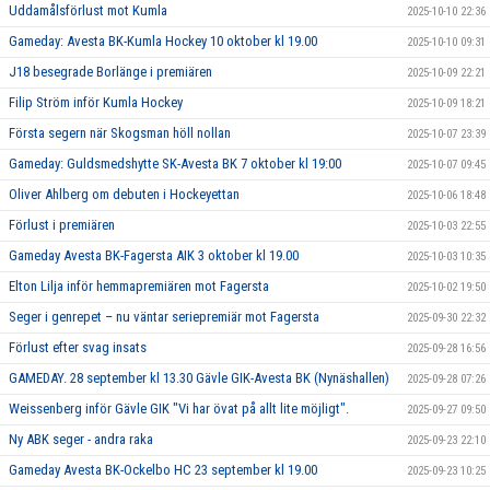
Uddamålsförlust mot Kumla
2025-10-10 22:36
Gameday: Avesta BK-Kumla Hockey 10 oktober kl 19.00
2025-10-10 09:31
J18 besegrade Borlänge i premiären
2025-10-09 22:21
Filip Ström inför Kumla Hockey
2025-10-09 18:21
Första segern när Skogsman höll nollan
2025-10-07 23:39
Gameday: Guldsmedshytte SK-Avesta BK 7 oktober kl 19:00
2025-10-07 09:45
Oliver Ahlberg om debuten i Hockeyettan
2025-10-06 18:48
Förlust i premiären
2025-10-03 22:55
Gameday Avesta BK-Fagersta AIK 3 oktober kl 19.00
2025-10-03 10:35
Elton Lilja inför hemmapremiären mot Fagersta
2025-10-02 19:50
Seger i genrepet – nu väntar seriepremiär mot Fagersta
2025-09-30 22:32
Förlust efter svag insats
2025-09-28 16:56
GAMEDAY. 28 september kl 13.30 Gävle GIK-Avesta BK (Nynäshallen)
2025-09-28 07:26
Weissenberg inför Gävle GIK "Vi har övat på allt lite möjligt".
2025-09-27 09:50
Ny ABK seger - andra raka
2025-09-23 22:10
Gameday Avesta BK-Ockelbo HC 23 september kl 19.00
2025-09-23 10:25