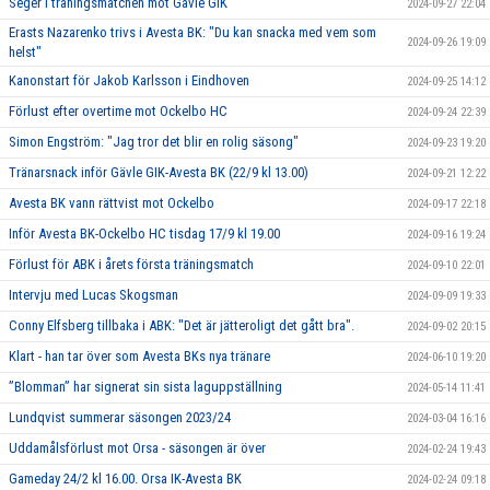
Seger i träningsmatchen mot Gävle GIK
2024-09-27 22:04
Erasts Nazarenko trivs i Avesta BK: "Du kan snacka med vem som
2024-09-26 19:09
helst"
Kanonstart för Jakob Karlsson i Eindhoven
2024-09-25 14:12
Förlust efter overtime mot Ockelbo HC
2024-09-24 22:39
Simon Engström: "Jag tror det blir en rolig säsong"
2024-09-23 19:20
Tränarsnack inför Gävle GIK-Avesta BK (22/9 kl 13.00)
2024-09-21 12:22
Avesta BK vann rättvist mot Ockelbo
2024-09-17 22:18
Inför Avesta BK-Ockelbo HC tisdag 17/9 kl 19.00
2024-09-16 19:24
Förlust för ABK i årets första träningsmatch
2024-09-10 22:01
Intervju med Lucas Skogsman
2024-09-09 19:33
Conny Elfsberg tillbaka i ABK: "Det är jätteroligt det gått bra".
2024-09-02 20:15
Klart - han tar över som Avesta BKs nya tränare
2024-06-10 19:20
”Blomman” har signerat sin sista laguppställning
2024-05-14 11:41
Lundqvist summerar säsongen 2023/24
2024-03-04 16:16
Uddamålsförlust mot Orsa - säsongen är över
2024-02-24 19:43
Gameday 24/2 kl 16.00. Orsa IK-Avesta BK
2024-02-24 09:18