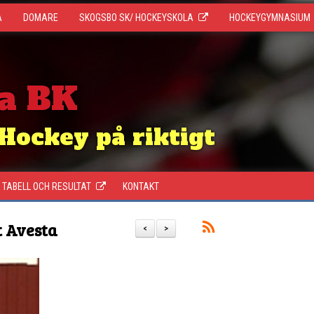
A
DOMARE
SKOGSBO SK/ HOCKEYSKOLA
HOCKEYGYMNASIUM
a BK
Hockey på riktigt
TABELL OCH RESULTAT
KONTAKT
t Avesta
<
>