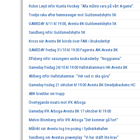
Robin Leijd inför Kumla Hockey: "Alla måste vara på vårt A-game".
Tredje raka efter hemmaseger mot Guldsmedshytte SK
GAMEDAY 4/11 kl 19.00, Avesta BK-Guldsmedshytte SK
Sandberg inför Guldsmedshytte SK
Kross när Avesta BK körde över FAIK i Bruksderbyt
GAMEDAY fredag 31/10 kl 19.00 Fagersta AIK-Avesta BK
Elfsberg inför säsongens andra bruksderby: "Noggranna"
Gameday fredag 24/10 kl 19:00 Hallstahammars HK-Avesta BK
Ahlberg inför Hallstahammar: "Vet vad vi ska göra"
Gameday tisdag 21 oktober kl 19:00 Avesta BK-Smedjebackens HC
ABK breddar sin trupp
Övertygande insats mot IFK Arboga
Gameday IFK Arboga-Avesta BK 17 oktober kl 19.00
Melvin Blomberg inför IFK Arboga "Det kommer gå fort"
Målrikt när Avesta tog tre poäng i Sydnärkehallen
Sandberg om Avestas powerplay: "Vi har ställt lite krav"