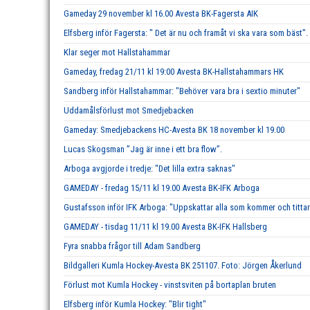
Gameday 29 november kl 16.00 Avesta BK-Fagersta AIK
Elfsberg inför Fagersta: " Det är nu och framåt vi ska vara som bäst”.
Klar seger mot Hallstahammar
Gameday, fredag 21/11 kl 19:00 Avesta BK-Hallstahammars HK
Sandberg inför Hallstahammar: "Behöver vara bra i sextio minuter"
Uddamålsförlust mot Smedjebacken
Gameday: Smedjebackens HC-Avesta BK 18 november kl 19.00
Lucas Skogsman ”Jag är inne i ett bra flow”.
Arboga avgjorde i tredje: "Det lilla extra saknas"
GAMEDAY - fredag 15/11 kl 19.00 Avesta BK-IFK Arboga
Gustafsson inför IFK Arboga: "Uppskattar alla som kommer och tittar
GAMEDAY - tisdag 11/11 kl 19.00 Avesta BK-IFK Hallsberg
Fyra snabba frågor till Adam Sandberg
Bildgalleri Kumla Hockey-Avesta BK 251107. Foto: Jörgen Åkerlund
Förlust mot Kumla Hockey - vinstsviten på bortaplan bruten
Elfsberg inför Kumla Hockey: "Blir tight"