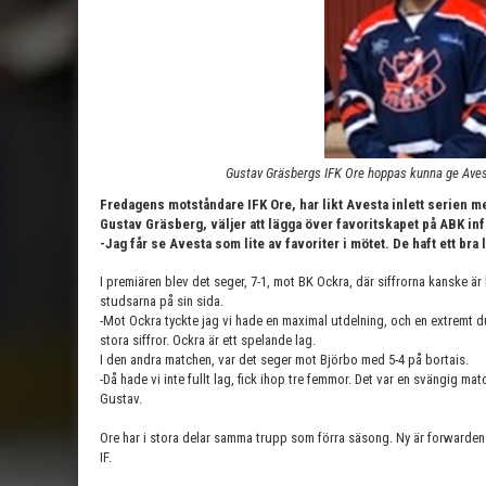
Gustav Gräsbergs IFK Ore hoppas kunna ge Avest
Fredagens motståndare IFK Ore, har likt Avesta inlett serien m
Gustav Gräsberg, väljer att lägga över favoritskapet på ABK 
-Jag får se Avesta som lite av favoriter i mötet. De haft ett bra 
I premiären blev det seger, 7-1, mot BK Ockra, där siffrorna kanske är l
studsarna på sin sida.
-Mot Ockra tyckte jag vi hade en maximal utdelning, och en extremt d
stora siffror. Ockra är ett spelande lag.
I den andra matchen, var det seger mot Björbo med 5-4 på bortais.
-Då hade vi inte fullt lag, fick ihop tre femmor. Det var en svängig mat
Gustav.
Ore har i stora delar samma trupp som förra säsong. Ny är forwarde
IF.