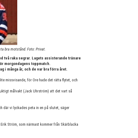
a bra motstånd. Foto: Privat.
ed två raka segrar. Lagets assisterande tränare
inför morgondagens toppmatch.
lag i många år, och de var bra förra året.
ite missvisande, för Ore hade det rätta flytet, och
uktigt målvakt (Jack Uhrström) att det vart så
ch där vi lyckades peta in en på slutet, säger
n Erik Ström, som närmast kommer från Skärblacka