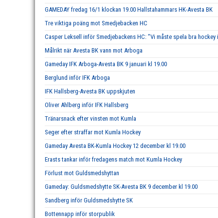
GAMEDAY fredag 16/1 klockan 19.00 Hallstahammars HK-Avesta BK
Tre viktiga poäng mot Smedjebacken HC
Casper Leksell inför Smedjebackens HC: ”Vi måste spela bra hockey i 
Målrikt när Avesta BK vann mot Arboga
Gameday IFK Arboga-Avesta BK 9 januari kl 19.00
Berglund inför IFK Arboga
IFK Hallsberg-Avesta BK uppskjuten
Oliver Ahlberg inför IFK Hallsberg
Tränarsnack efter vinsten mot Kumla
Seger efter straffar mot Kumla Hockey
Gameday Avesta BK-Kumla Hockey 12 december kl 19.00
Erasts tankar inför fredagens match mot Kumla Hockey
Förlust mot Guldsmedshyttan
Gameday: Guldsmedshytte SK-Avesta BK 9 december kl 19.00
Sandberg inför Guldsmedshytte SK
Bottennapp inför storpublik