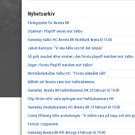
Nyhetsarkiv
Färdigspelat för Avesta BK
Utjämnat i PlayOff serien mot Valbo
Gameday Valbo HC-Avesta BK NickBack Arena kl 15.00
Jakob Karlsson: "Vi ska hålla oss till det simpla"
Så gick snacket efter vinsten i den första playoff matchen mot Valbo
Seger i första PlayOff matchen mot Valbo!
Motståndarkollen Valbo HC: "Första delmålet nått"
Målrikt när Avesta vann mot Hallstahammar
Gameday: Avesta BK-Hallstahammar HK 20 februari kl 19.00
Filip Ström inför serie epilogen mot Hallstahammars HK
Gameday Smedjebackens HC-Avesta BK 13 februari kl 19.00
Conny Elfsberg inför avslutningen: "Vi måste vara på topp och inte g
Förlust i toppmötet
Gameday Avesta BK-IFK Arboga 6 februari kl 19.00