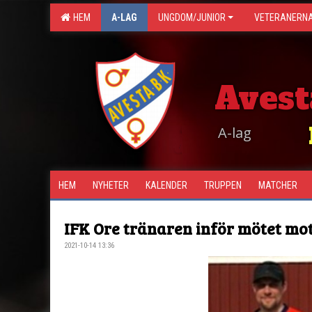
HEM
A-LAG
UNGDOM/JUNIOR
VETERANERN
Avest
A-lag
HEM
NYHETER
KALENDER
TRUPPEN
MATCHER
IFK Ore tränaren inför mötet mo
2021-10-14 13:36