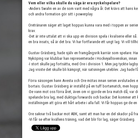
Vem eller vilka skulle du säga är era nyckelspelare?
-Anders Swahn en av de som varit med några år. Det krävs att hans ke
och andra formation gör sitt i powerplay.
Oretränaren säger att laget hoppas kunna vara med i toppen av serien,
krav.
-Det är inte uttalat att vi ska upp en division spela i kvalserie eller s
en bra insats, så är det bra. Vi har fortfarande ett ungt lag. Vi vill ti
Gustav Gräsberg, hade själv en framgångsrik karriär som spelare. H
Nyköping var klubbar han representerade i Hockeyallsvenskan, innan 
-I stort skulle jag fortsätta, med Ore i division 1. Men jag tyckte la
Jag visste det skulle bli kämpigt, när satsningen uteblev. Jag hade f
Förra säsongen hann Avesta och Ore mötas innan serien avslutades e
bortais. Gustav Gräsberg är inställd på en tuff bortamatch, men hoppa
-De vann mot oss förra året, även om vi gjorde en bra match då, var de
spelande bra lag, med duktiga forwards och backar. Det kommer att
inställningen att göra ett hårt arbete i alla fall. Vi får hoppas ge de e
Ore saknar två backar mot ABK, samt att man har en del skador på f
-Vi får se efter kvällens träning, vad det blir för lag, säger Gräsberg.