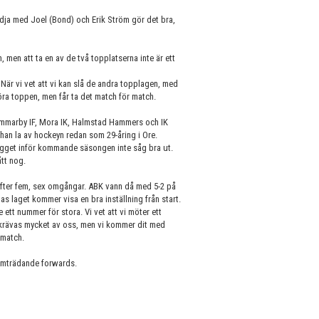
dja med Joel (Bond) och Erik Ström gör det bra,
 men att ta en av de två topplatserna inte är ett
å. När vi vet att vi kan slå de andra topplagen, med
llhöra toppen, men får ta det match för match.
ammarby IF, Mora IK, Halmstad Hammers och IK
han la av hockeyn redan som 29-åring i Ore.
gbygget inför kommande säsongen inte såg bra ut.
ått nog.
fter fem, sex omgångar. ABK vann då med 5-2 på
s laget kommer visa en bra inställning från start.
 ett nummer för stora. Vi vet att vi möter ett
 krävas mycket av oss, men vi kommer dit med
n match.
ramträdande forwards.