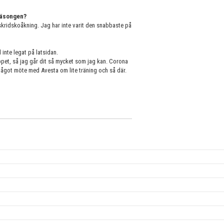
 säsongen?
 skridskoåkning. Jag har inte varit den snabbaste på
 inte legat på latsidan.
ppet, så jag går dit så mycket som jag kan. Corona
 något möte med Avesta om lite träning och så där.