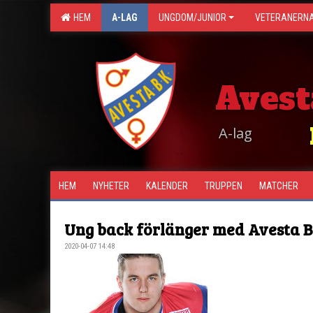
HEM
A-LAG
UNGDOM/JUNIOR
VETERANERN
Avest
A-lag
HEM
NYHETER
KALENDER
TRUPPEN
MATCHER
Ung back förlänger med Avesta 
2020-04-07 14:48