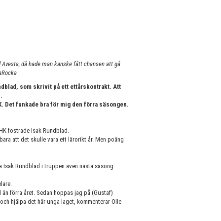
ed Avesta, då hade man kanske fått chansen att gå
JaRocka
blad, som skrivit på ett ettårskontrakt. Att
.
BK. Det funkade bra för mig den förra säsongen.
HK fostrade Isak Rundblad.
ara att det skulle vara ett lärorikt år. Men poäng
ha Isak Rundblad i truppen även nästa säsong.
lare.
 än förra året. Sedan hoppas jag på (Gustaf)
ch hjälpa det här unga laget, kommenterar Olle