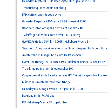
Gameday Avesta BK-Guldsmedshytte SK 27 januari kl 19.00
Tränarintervju med Adam Sandberg
FAIK satte stopp för segersviten
Gameday Fagersta AIK-Avesta BK 24 januari kl 17,00
Sandberg inför lördagens derby mot Fagersta AIK
Tvåsiffrigt när Avesta körde över IFK Hallsberg
GAMEDAY tisdag 20/1 kl 19:00 IFK Hallsberg-Avesta BK
Sandberg: ”Jag tror vi kommer att möta ett desperat Hallsberg för att
Avesta vände till seger borta mot Hallstahammar
GAMEDAY fredag 16/1 klockan 19.00 Hallstahammars HK-Avesta BK
Tre viktiga poäng mot Smedjebacken HC
Casper Leksell inför Smedjebackens HC: ”Vi måste spela bra hockey i 
Målrikt när Avesta BK vann mot Arboga
Gameday IFK Arboga-Avesta BK 9 januari kl 19.00
Berglund inför IFK Arboga
IFK Hallsberg-Avesta BK uppskjuten