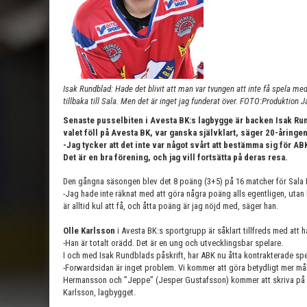
Isak Rundblad: Hade det blivit att man var tvungen att inte få spela m
tillbaka till Sala. Men det är inget jag funderat över. FOTO:Produktion 
Senaste pusselbiten i Avesta BK:s lagbygge är backen Isak Rund
valet föll på Avesta BK, var ganska självklart, säger 20-åringen
-Jag tycker att det inte var något svårt att bestämma sig för A
Det är en bra förening, och jag vill fortsätta på deras resa.
Den gångna säsongen blev det 8 poäng (3+5) på 16 matcher för Sala 
-Jag hade inte räknat med att göra några poäng alls egentligen, utan b
är alltid kul att få, och åtta poäng är jag nöjd med, säger han.
Olle Karlsson
i Avesta BK:s sportgrupp är såklart tillfreds med att 
-Han är totalt orädd. Det är en ung och utvecklingsbar spelare.
I och med Isak Rundblads påskrift, har ABK nu åtta kontrakterade spe
-Forwardsidan är inget problem. Vi kommer att göra betydligt mer mål
Hermansson och ”Jeppe” (Jesper Gustafsson) kommer att skriva på o
Karlsson, lagbygget.