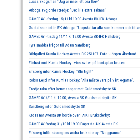
Lucas Skogsman ”Jag är inne i ett bra flow”.
Arboga avgjorde i tredje: "Det lilla extra saknas"
GAMEDAY - fredag 15/11 kl 19.00 Avesta BK-IFK Arboga
Gustafsson inför IFK Arboga: "Uppskattar alla som kommer och tittar
GAMEDAY - tisdag 11/11 kl 19.00 Avesta BK-IFK Hallsberg
Fyra snabba frågor till Adam Sandberg
Bildgalleri Kumla Hockey-Avesta BK 251107. Foto: Jörgen Åkerlund
Förlust mot Kumla Hockey - vinstsviten på bortaplan bruten
Elfsberg inför Kumla Hockey: "Blir tight"
Robin Leijd inför Kumla Hockey: "Alla måste vara på vårt A-game".
Tredje raka efter hemmaseger mot Guldsmedshytte SK
GAMEDAY 4/11 kl 19.00, Avesta BK-Guldsmedshytte SK
Sandberg inför Guldsmedshytte SK
Kross när Avesta BK körde över FAIK i Bruksderbyt
GAMEDAY fredag 31/10 kl 19.00 Fagersta AIK-Avesta BK
Elfsberg inför säsongens andra bruksderby: "Noggranna"