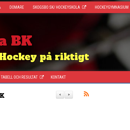
A
DOMARE
SKOGSBO SK/ HOCKEYSKOLA
HOCKEYGYMNASIUM
a BK
Hockey på riktigt
TABELL OCH RESULTAT
KONTAKT
BK
<
>