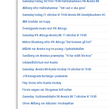
Gameday fredag 24/10 kl 19:00 Hallstahammars HK-Avesta BK
Ahlberg inför Hallstahammar: "Vet vad vi ska göra"
Gameday tisdag 21 oktober kl 19:00 Avesta BK-Smedjebackens HC
ABK breddar sin trupp
Övertygande insats mot IFK Arboga
Gameday IFK Arboga-Avesta BK 17 oktober kl 19.00
Melvin Blomberg inför IFK Arboga "Det kommer gå fort"
Målrikt när Avesta tog tre poäng i Sydnärkehallen
Sandberg om Avestas powerplay: "Vi har ställt lite krav"
Uddamålsförlust mot Kumla
Gameday: Avesta BK-Kumla Hockey 10 oktober kl 19.00
J18 besegrade Borlänge i premiären
Filip Ström inför Kumla Hockey
Första segern när Skogsman höll nollan
Gameday: Guldsmedshytte SK-Avesta BK 7 oktober kl 19:00
Oliver Ahlberg om debuten i Hockeyettan