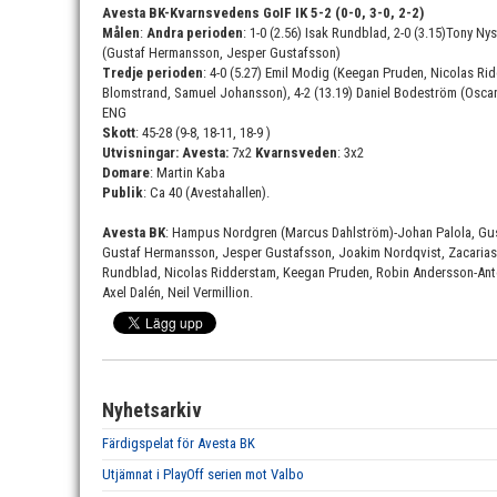
Avesta BK-Kvarnsvedens GoIF IK 5-2 (0-0, 3-0, 2-2)
Målen
:
Andra perioden
: 1-0 (2.56) Isak Rundblad, 2-0 (3.15)Tony N
(Gustaf Hermansson, Jesper Gustafsson)
Tredje perioden
: 4-0 (5.27) Emil Modig (Keegan Pruden, Nicolas Rid
Blomstrand, Samuel Johansson), 4-2 (13.19) Daniel Bodeström (Oscar
ENG
Skott
: 45-28 (9-8, 18-11, 18-9 )
Utvisningar: Avesta:
7x2
Kvarnsveden
: 3x2
Domare
: Martin Kaba
Publik
: Ca 40 (Avestahallen).
Avesta BK
: Hampus Nordgren (Marcus Dahlström)-Johan Palola, Gust
Gustaf Hermansson, Jesper Gustafsson, Joakim Nordqvist, Zacarias 
Rundblad, Nicolas Ridderstam, Keegan Pruden, Robin Andersson-Ant
Axel Dalén, Neil Vermillion.
Nyhetsarkiv
Färdigspelat för Avesta BK
Utjämnat i PlayOff serien mot Valbo