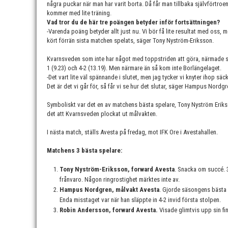
några puckar när man har varit borta. Då får man tillbaka självförtroen
kommer med lite träning.
Vad tror du de här tre poängen betyder inför fortsättningen?
-Varenda poäng betyder allt just nu. Vi bör få lite resultat med oss, me
kört förrän sista matchen spelats, säger Tony Nyström-Eriksson.
Kvarnsveden som inte har något med toppstriden att göra, närmade si
1 (9.23) och 4-2 (13.19). Men närmare än så kom inte Borlängelaget.
-Det vart lite väl spännande i slutet, men jag tycker vi knyter ihop säck
Det är det vi går för, så får vi se hur det slutar, säger Hampus Nordgr
Symboliskt var det en av matchens bästa spelare, Tony Nyström Eriksso
det att Kvarnsveden plockat ut målvakten.
I nästa match, ställs Avesta på fredag, mot IFK Ore i Avestahallen.
Matchens 3 bästa spelare:
Tony Nyström-Eriksson, forward Avesta
. Snacka om succé. 3
frånvaro. Någon ringrostighet märktes inte av.
Hampus Nordgren, målvakt Avesta
. Gjorde säsongens bästa 
Enda misstaget var när han släppte in 4-2 invid första stolpen.
Robin Andersson, forward Avesta.
Visade glimtvis upp sin fi