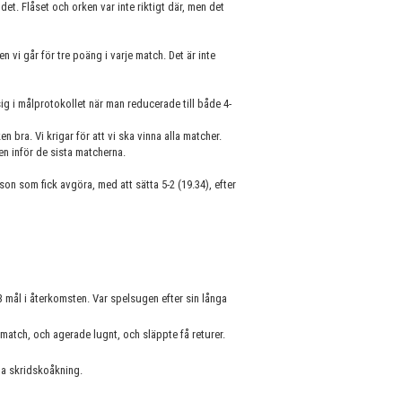
det. Flåset och orken var inte riktigt där, men det
n vi går för tre poäng i varje match. Det är inte
g i målprotokollet när man reducerade till både 4-
en bra. Vi krigar för att vi ska vinna alla matcher.
en inför de sista matcherna.
n som fick avgöra, med att sätta 5-2 (19.34), efter
 mål i återkomsten. Var spelsugen efter sin långa
match, och agerade lugnt, och släppte få returer.
na skridskoåkning.