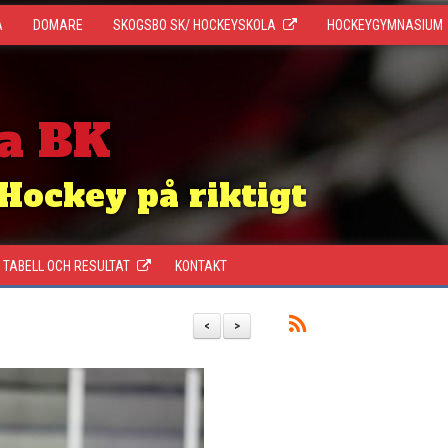
A
DOMARE
SKOGSBO SK/ HOCKEYSKOLA
HOCKEYGYMNASIUM
a BK
Hockey på riktigt
TABELL OCH RESULTAT
KONTAKT
<
>