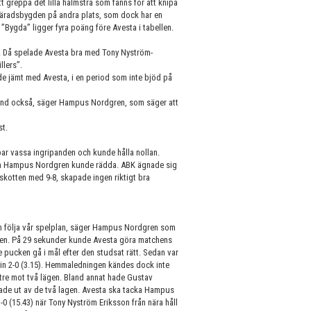
tt greppa det lilla halmstrå som fanns för att knipa
 Häradsbygden på andra plats, som dock har en
Bygda” ligger fyra poäng före Avesta i tabellen.
r. Då spelade Avesta bra med Tony Nyström-
lers”.
 jämt med Avesta, i en period som inte bjöd på
ibland också, säger Hampus Nordgren, som säger att
st.
ar vassa ingripanden och kunde hålla nollan.
 som Hampus Nordgren kunde rädda. ABK ägnade sig
skotten med 9-8, skapade ingen riktigt bra
 och följa vår spelplan, säger Hampus Nordgren som
ioden. På 29 sekunder kunde Avesta göra matchens
se pucken gå i mål efter den studsat rätt. Sedan var
n 2-0 (3.15). Hemmaledningen kändes dock inte
 tre mot två lägen. Bland annat hade Gustav
de ut av de två lagen. Avesta ska tacka Hampus
-0 (15.43) när Tony Nyström Eriksson från nära håll