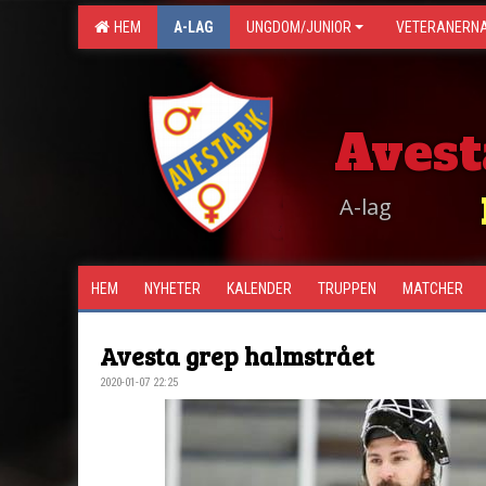
HEM
A-LAG
UNGDOM/JUNIOR
VETERANERN
Avest
A-lag
HEM
NYHETER
KALENDER
TRUPPEN
MATCHER
Avesta grep halmstrået
2020-01-07 22:25