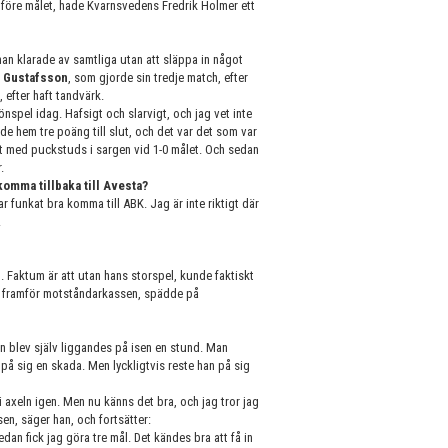
 före målet, hade Kvarnsvedens Fredrik Holmer ett
an klarade av samtliga utan att släppa in något
 Gustafsson
, som gjorde sin tredje match, efter
 efter haft tandvärk.
önspel idag. Hafsigt och slarvigt, och jag vet inte
de hem tre poäng till slut, och det var det som var
flyt med puckstuds i sargen vid 1-0 målet. Och sedan
.
komma tillbaka till Avesta?
r funkat bra komma till ABK. Jag är inte riktigt där
.
 Faktum är att utan hans storspel, kunde faktiskt
t framför motståndarkassen, spädde på
n blev själv liggandes på isen en stund. Man
å sig en skada. Men lyckligtvis reste han på sig
i axeln igen. Men nu känns det bra, och jag tror jag
en, säger han, och fortsätter:
edan fick jag göra tre mål. Det kändes bra att få in