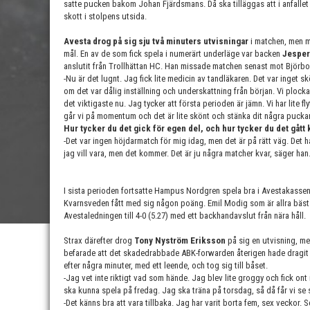
satte pucken bakom Johan Fjärdsmans. Då ska tilläggas att i anfallet
skott i stolpens utsida.
Avesta drog på sig sju två minuters utvisningar
i matchen, men m
mål. En av de som fick spela i numerärt underläge var backen
Jesper
anslutit från Trollhättan HC. Han missade matchen senast mot Björbo,
-Nu är det lugnt. Jag fick lite medicin av tandläkaren. Det var inget sk
om det var dålig inställning och underskattning från början. Vi plocka
det viktigaste nu. Jag tycker att första perioden är jämn. Vi har lite 
går vi på momentum och det är lite skönt och stänka dit några puckar
Hur tycker du det gick för egen del, och hur tycker du det gått 
-Det var ingen höjdarmatch för mig idag, men det är på rätt väg. Det ha
jag vill vara, men det kommer. Det är ju några matcher kvar, säger han
I sista perioden fortsatte Hampus Nordgren spela bra i Avestakassen.
Kvarnsveden fått med sig någon poäng. Emil Modig som är allra bäs
Avestaledningen till 4-0 (5.27) med ett backhandavslut från nära håll.
Strax därefter drog
Tony Nyström Eriksson
på sig en utvisning, me
befarade att det skadedrabbade ABK-forwarden återigen hade dragit p
efter några minuter, med ett leende, och tog sig till båset.
-Jag vet inte riktigt vad som hände. Jag blev lite groggy och fick ont 
ska kunna spela på fredag. Jag ska träna på torsdag, så då får vi se s
-Det känns bra att vara tillbaka. Jag har varit borta fem, sex veckor. S