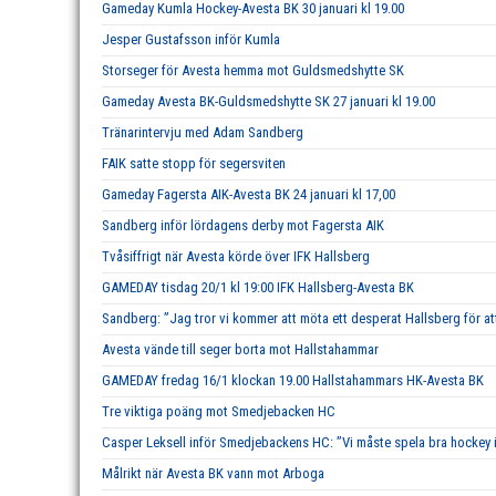
Gameday Kumla Hockey-Avesta BK 30 januari kl 19.00
Jesper Gustafsson inför Kumla
Storseger för Avesta hemma mot Guldsmedshytte SK
Gameday Avesta BK-Guldsmedshytte SK 27 januari kl 19.00
Tränarintervju med Adam Sandberg
FAIK satte stopp för segersviten
Gameday Fagersta AIK-Avesta BK 24 januari kl 17,00
Sandberg inför lördagens derby mot Fagersta AIK
Tvåsiffrigt när Avesta körde över IFK Hallsberg
GAMEDAY tisdag 20/1 kl 19:00 IFK Hallsberg-Avesta BK
Sandberg: ”Jag tror vi kommer att möta ett desperat Hallsberg för att
Avesta vände till seger borta mot Hallstahammar
GAMEDAY fredag 16/1 klockan 19.00 Hallstahammars HK-Avesta BK
Tre viktiga poäng mot Smedjebacken HC
Casper Leksell inför Smedjebackens HC: ”Vi måste spela bra hockey i 
Målrikt när Avesta BK vann mot Arboga