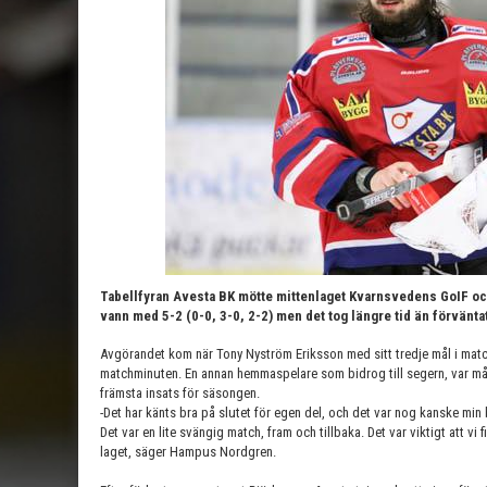
Tabellfyran Avesta BK mötte mittenlaget Kvarnsvedens GoIF oc
vann med 5-2 (0-0, 3-0, 2-2) men det tog längre tid än förvänta
Avgörandet kom när Tony Nyström Eriksson med sitt tredje mål i match
matchminuten. En annan hemmaspelare som bidrog till segern, var m
främsta insats för säsongen.
-Det har känts bra på slutet för egen del, och det var nog kanske min b
Det var en lite svängig match, fram och tillbaka. Det var viktigt att vi 
laget, säger Hampus Nordgren.