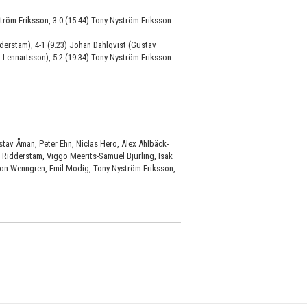
yström Eriksson, 3-0 (15.44) Tony Nyström-Eriksson
derstam), 4-1 (9.23) Johan Dahlqvist (Gustav
 Lennartsson), 5-2 (19.34) Tony Nyström Eriksson
av Åman, Peter Ehn, Niclas Hero, Alex Ahlbäck-
Ridderstam, Viggo Meerits-Samuel Bjurling, Isak
on Wenngren, Emil Modig, Tony Nyström Eriksson,