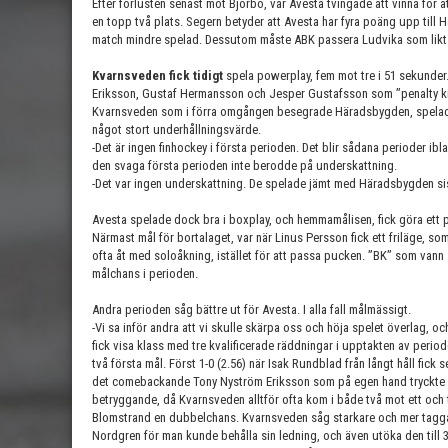
Efter förlusten senast mot Björbo, var Avesta tvingade att vinna för a
en topp två plats. Segern betyder att Avesta har fyra poäng upp till
match mindre spelad. Dessutom måste ABK passera Ludvika som likt ”
Kvarnsveden fick tidigt
spela powerplay, fem mot tre i 51 sekunde
Eriksson, Gustaf Hermansson och Jesper Gustafsson som ”penalty kil
Kvarnsveden som i förra omgången besegrade Häradsbygden, spelade
något stort underhållningsvärde.
-Det är ingen finhockey i första perioden. Det blir sådana perioder 
den svaga första perioden inte berodde på underskattning.
-Det var ingen underskattning. De spelade jämt med Häradsbygden si
Avesta spelade dock bra i boxplay, och hemmamålisen, fick göra ett p
Närmast mål för bortalaget, var när Linus Persson fick ett friläge,
ofta åt med soloåkning, istället för att passa pucken. ”BK” som vann 
målchans i perioden.
Andra perioden såg bättre ut för Avesta. I alla fall målmässigt.
-Vi sa inför andra att vi skulle skärpa oss och höja spelet överlag,
fick visa klass med tre kvalificerade räddningar i upptakten av per
två första mål. Först 1-0 (2.56) när Isak Rundblad från långt håll fick 
det comebackande Tony Nyström Eriksson som på egen hand tryckte i
betryggande, då Kvarnsveden alltför ofta kom i både två mot ett och
Blomstrand en dubbelchans. Kvarnsveden såg starkare och mer tagga
Nordgren för man kunde behålla sin ledning, och även utöka den till 3