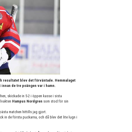
h resultatet blev det förväntade. Hemmalaget
t innan de tre poängen var i hamn.
en, skickade in 5-2 i öppen kasse i sista
ålvakten
Hampus Nordgren
som stod för sin
ästa matchen hittills jag gjort.
fick in de första puckarna, och då blev det lite lugn i