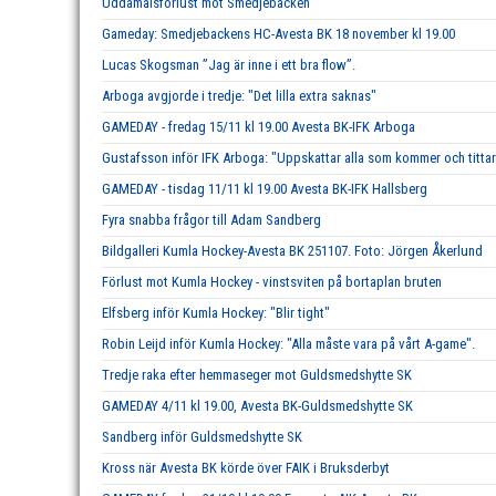
Uddamålsförlust mot Smedjebacken
Gameday: Smedjebackens HC-Avesta BK 18 november kl 19.00
Lucas Skogsman ”Jag är inne i ett bra flow”.
Arboga avgjorde i tredje: "Det lilla extra saknas"
GAMEDAY - fredag 15/11 kl 19.00 Avesta BK-IFK Arboga
Gustafsson inför IFK Arboga: "Uppskattar alla som kommer och tittar
GAMEDAY - tisdag 11/11 kl 19.00 Avesta BK-IFK Hallsberg
Fyra snabba frågor till Adam Sandberg
Bildgalleri Kumla Hockey-Avesta BK 251107. Foto: Jörgen Åkerlund
Förlust mot Kumla Hockey - vinstsviten på bortaplan bruten
Elfsberg inför Kumla Hockey: "Blir tight"
Robin Leijd inför Kumla Hockey: "Alla måste vara på vårt A-game".
Tredje raka efter hemmaseger mot Guldsmedshytte SK
GAMEDAY 4/11 kl 19.00, Avesta BK-Guldsmedshytte SK
Sandberg inför Guldsmedshytte SK
Kross när Avesta BK körde över FAIK i Bruksderbyt