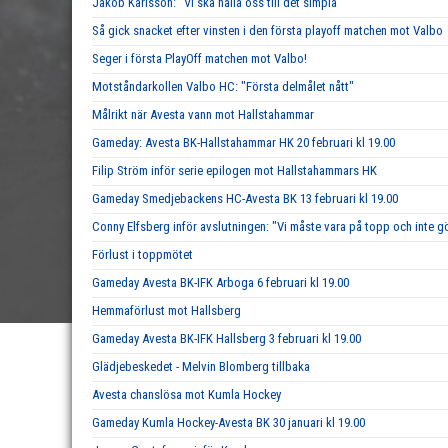
Jakob Karlsson: "Vi ska hålla oss till det simpla"
Så gick snacket efter vinsten i den första playoff matchen mot Valbo
Seger i första PlayOff matchen mot Valbo!
Motståndarkollen Valbo HC: "Första delmålet nått"
Målrikt när Avesta vann mot Hallstahammar
Gameday: Avesta BK-Hallstahammar HK 20 februari kl 19.00
Filip Ström inför serie epilogen mot Hallstahammars HK
Gameday Smedjebackens HC-Avesta BK 13 februari kl 19.00
Conny Elfsberg inför avslutningen: "Vi måste vara på topp och inte g
Förlust i toppmötet
Gameday Avesta BK-IFK Arboga 6 februari kl 19.00
Hemmaförlust mot Hallsberg
Gameday Avesta BK-IFK Hallsberg 3 februari kl 19.00
Glädjebeskedet - Melvin Blomberg tillbaka
Avesta chanslösa mot Kumla Hockey
Gameday Kumla Hockey-Avesta BK 30 januari kl 19.00