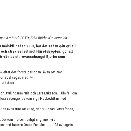
gar vi möter". FOTO: Från Björbo IF:s hemsida.
ch målskillnaden 20-3, har det sedan gått grus i
, och stryk senast mot Häradsbygden, gör att
ör väntas ett revanschsuget Björbo som
2 efter den första perioden. Även om man
fortabel seger, med 7-4.
prestation.
, tvillingarna Nils och Lars Eriksson. I alla fall om
r flera säsonger bakom sig i HockeyEttan med
, utan även runt omkring, säger Jonas Gustafsson,
 De kom lite sent enligt mig, men vi är
ans med backen Oscar Enmalm, gjort 23 av lagets