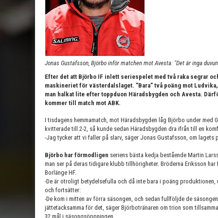
Jonas Gustafsson, Björbo inför matchen mot Avesta: "Det är inga duvun
Efter det att Björbo IF inlett seriespelet med två raka segrar o
maskineriet för västerdalslaget. ”Bara” två poäng mot Ludvika
man halkat lite efter toppduon Häradsbygden och Avesta. Därf
kommer till match mot ABK.
I tisdagens hemmamatch, mot Häradsbygden låg Björbo under med 0-
kvitterade till 2-2, så kunde sedan Häradsbygden dra ifrån till en kom
-Jag tycker att vi faller på slarv, säger Jonas Gustafsson, om lagets 
Björbo har förmodligen
seriens bästa kedja bestående Martin Larsson
man ser på deras tidigare klubb tillhörigheter. Bröderna Eriksson ha
Borlänge HF.
-De är otroligt betydelsefulla och då inte bara i poäng produktionen
och fortsätter:
-De kom i mitten av förra säsongen, och sedan fullföljde de säsongen.
jättetacksamma för det, säger Björbotränaren om trion som tillsamm
32 mål i säsongsöppningen.