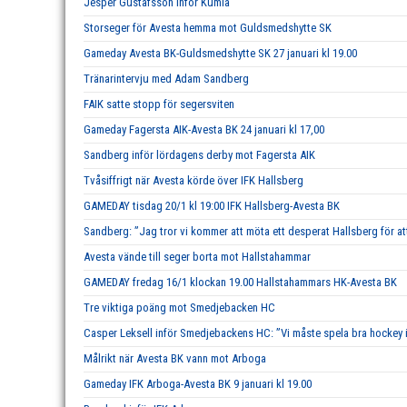
Jesper Gustafsson inför Kumla
Storseger för Avesta hemma mot Guldsmedshytte SK
Gameday Avesta BK-Guldsmedshytte SK 27 januari kl 19.00
Tränarintervju med Adam Sandberg
FAIK satte stopp för segersviten
Gameday Fagersta AIK-Avesta BK 24 januari kl 17,00
Sandberg inför lördagens derby mot Fagersta AIK
Tvåsiffrigt när Avesta körde över IFK Hallsberg
GAMEDAY tisdag 20/1 kl 19:00 IFK Hallsberg-Avesta BK
Sandberg: ”Jag tror vi kommer att möta ett desperat Hallsberg för att
Avesta vände till seger borta mot Hallstahammar
GAMEDAY fredag 16/1 klockan 19.00 Hallstahammars HK-Avesta BK
Tre viktiga poäng mot Smedjebacken HC
Casper Leksell inför Smedjebackens HC: ”Vi måste spela bra hockey i 
Målrikt när Avesta BK vann mot Arboga
Gameday IFK Arboga-Avesta BK 9 januari kl 19.00