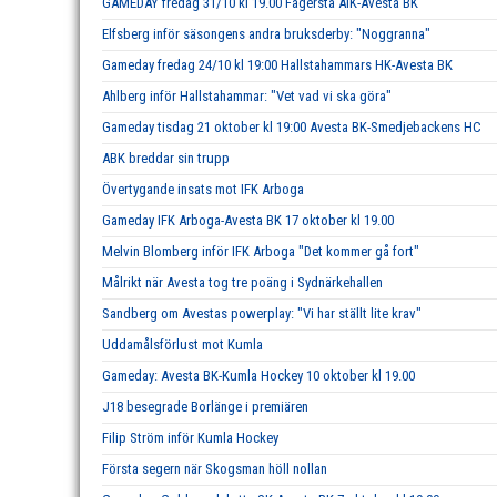
GAMEDAY fredag 31/10 kl 19.00 Fagersta AIK-Avesta BK
Elfsberg inför säsongens andra bruksderby: "Noggranna"
Gameday fredag 24/10 kl 19:00 Hallstahammars HK-Avesta BK
Ahlberg inför Hallstahammar: "Vet vad vi ska göra"
Gameday tisdag 21 oktober kl 19:00 Avesta BK-Smedjebackens HC
ABK breddar sin trupp
Övertygande insats mot IFK Arboga
Gameday IFK Arboga-Avesta BK 17 oktober kl 19.00
Melvin Blomberg inför IFK Arboga "Det kommer gå fort"
Målrikt när Avesta tog tre poäng i Sydnärkehallen
Sandberg om Avestas powerplay: "Vi har ställt lite krav"
Uddamålsförlust mot Kumla
Gameday: Avesta BK-Kumla Hockey 10 oktober kl 19.00
J18 besegrade Borlänge i premiären
Filip Ström inför Kumla Hockey
Första segern när Skogsman höll nollan