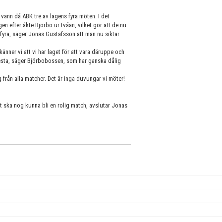
vann då ABK tre av lagens fyra möten. I det
n efter åkte Björbo ur tvåan, vilket gör att de nu
h fyra, säger Jonas Gustafsson att man nu siktar
känner vi att vi har laget för att vara däruppe och
esta, säger Björbobossen, som har ganska dålig
g från alla matcher. Det är inga duvungar vi möter!
det ska nog kunna bli en rolig match, avslutar Jonas