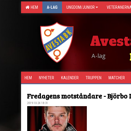
HEM
A-LAG
UNGDOM/JUNIOR
VETERANERN
Avest
A-lag
HEM
NYHETER
KALENDER
TRUPPEN
MATCHER
Fredagens motståndare - Björbo 
2019-10-24 18:31