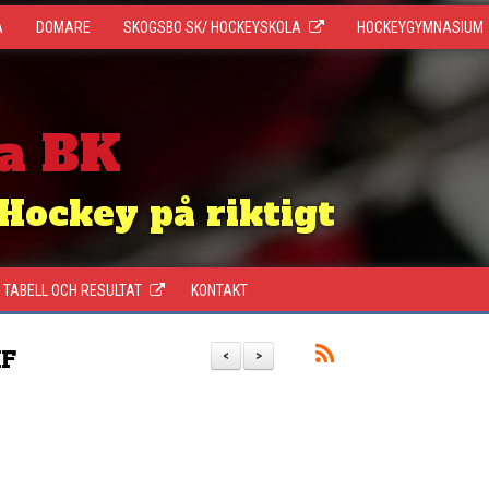
A
DOMARE
SKOGSBO SK/ HOCKEYSKOLA
HOCKEYGYMNASIUM
a BK
Hockey på riktigt
TABELL OCH RESULTAT
KONTAKT
IF
<
>