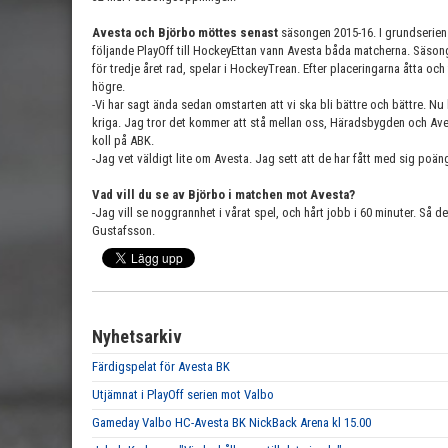
Avesta och Björbo möttes senast
säsongen 2015-16. I grundserien 
följande PlayOff till HockeyEttan vann Avesta båda matcherna. Säsonge
för tredje året rad, spelar i HockeyTrean. Efter placeringarna åtta oc
högre.
-Vi har sagt ända sedan omstarten att vi ska bli bättre och bättre. Nu 
kriga. Jag tror det kommer att stå mellan oss, Häradsbygden och Av
koll på ABK.
-Jag vet väldigt lite om Avesta. Jag sett att de har fått med sig poän
Vad vill du se av Björbo i matchen mot Avesta?
-Jag vill se noggrannhet i vårat spel, och hårt jobb i 60 minuter. Så 
Gustafsson.
Nyhetsarkiv
Färdigspelat för Avesta BK
Utjämnat i PlayOff serien mot Valbo
Gameday Valbo HC-Avesta BK NickBack Arena kl 15.00