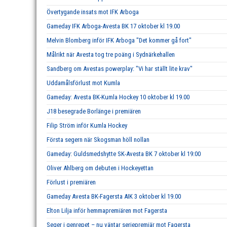
Övertygande insats mot IFK Arboga
Gameday IFK Arboga-Avesta BK 17 oktober kl 19.00
Melvin Blomberg inför IFK Arboga "Det kommer gå fort"
Målrikt när Avesta tog tre poäng i Sydnärkehallen
Sandberg om Avestas powerplay: "Vi har ställt lite krav"
Uddamålsförlust mot Kumla
Gameday: Avesta BK-Kumla Hockey 10 oktober kl 19.00
J18 besegrade Borlänge i premiären
Filip Ström inför Kumla Hockey
Första segern när Skogsman höll nollan
Gameday: Guldsmedshytte SK-Avesta BK 7 oktober kl 19:00
Oliver Ahlberg om debuten i Hockeyettan
Förlust i premiären
Gameday Avesta BK-Fagersta AIK 3 oktober kl 19.00
Elton Lilja inför hemmapremiären mot Fagersta
Seger i genrepet – nu väntar seriepremiär mot Fagersta