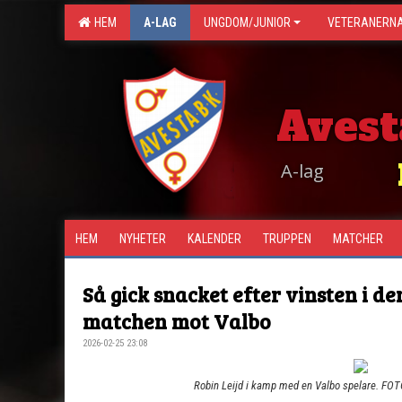
HEM
A-LAG
UNGDOM/JUNIOR
VETERANERN
Avest
A-lag
HEM
NYHETER
KALENDER
TRUPPEN
MATCHER
Så gick snacket efter vinsten i de
matchen mot Valbo
2026-02-25 23:08
Robin Leijd i kamp med en Valbo spelare. FOTO