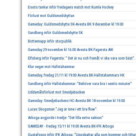
Erasts tankar inför fredagens match mot Kumla Hockey
Förlust mot Guldsmedshyttan
Gameday: Guldsmedshytte SK-Avesta BK 9 december kl 19.00
Sandberg inför Guldsmedshytte SK
Bottennapp inför storpublik
Gameday 29 november kl 16.00 Avesta BK-Fagersta AIK
Elfsberg inför Fagersta: " Det är nu och framåt vi ska vara som bäst”.
Klar seger mot Hallstahammar
Gameday, fredag 21/11 kl 19:00 Avesta BK-Hallstahammars HK
Sandberg inför Hallstahammar: "Behöver vara bra i sextio minuter"
Uddamålsförlust mot Smedjebacken
Gameday: Smedjebackens HC-Avesta BK 18 november kl 19.00
Lucas Skogsman ”Jag är inne i ett bra flow”.
Arboga avgjorde i tredje: "Det lilla extra saknas"
GAMEDAY - fredag 15/11 kl 19.00 Avesta BK-IFK Arboga
Gustafsson inför IFK Arboga: "Uppskattar alla som kommer och tittar