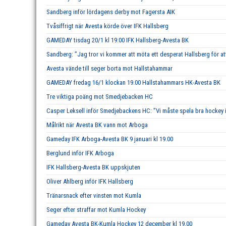
Sandberg inför lördagens derby mot Fagersta AIK
Tvåsiffrigt när Avesta körde över IFK Hallsberg
GAMEDAY tisdag 20/1 kl 19:00 IFK Hallsberg-Avesta BK
Sandberg: ”Jag tror vi kommer att möta ett desperat Hallsberg för att
Avesta vände till seger borta mot Hallstahammar
GAMEDAY fredag 16/1 klockan 19.00 Hallstahammars HK-Avesta BK
Tre viktiga poäng mot Smedjebacken HC
Casper Leksell inför Smedjebackens HC: ”Vi måste spela bra hockey i 
Målrikt när Avesta BK vann mot Arboga
Gameday IFK Arboga-Avesta BK 9 januari kl 19.00
Berglund inför IFK Arboga
IFK Hallsberg-Avesta BK uppskjuten
Oliver Ahlberg inför IFK Hallsberg
Tränarsnack efter vinsten mot Kumla
Seger efter straffar mot Kumla Hockey
Gameday Avesta BK-Kumla Hockey 12 december kl 19.00