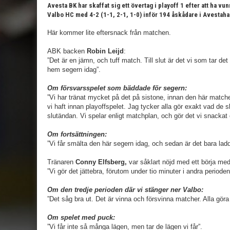
Avesta BK har skaffat sig ett övertag i playoff 1 efter att ha v
Valbo HC med 4-2 (1-1, 2-1, 1-0) inför 194 åskådare i Avestaha
Här kommer lite eftersnack från matchen.
ABK backen
Robin Leijd
:
”Det är en jämn, och tuff match. Till slut är det vi som tar det
hem segern idag”.
Om försvarsspelet som bäddade för segern:
”Vi har tränat mycket på det på sistone, innan den här match
vi haft innan playoffspelet. Jag tycker alla gör exakt vad de s
slutändan. Vi spelar enligt matchplan, och gör det vi snackat
Om fortsättningen:
”Vi får smälta den här segern idag, och sedan är det bara ladd
Tränaren
Conny Elfsberg,
var såklart nöjd med ett börja med
”Vi gör det jättebra, förutom under tio minuter i andra perioden
Om den tredje perioden där vi stänger ner Valbo:
”Det såg bra ut. Det är vinna och försvinna matcher. Alla göra 
Om spelet med puck:
”Vi får inte så många lägen, men tar de lägen vi får”.