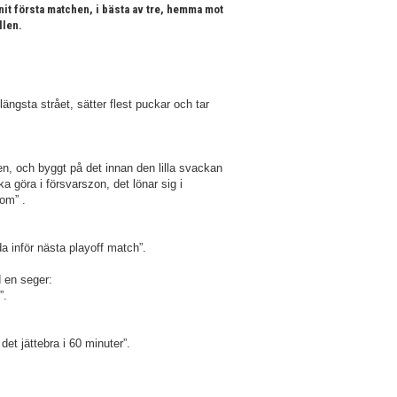
unnit första matchen, i bästa av tre, hemma mot
llen.
 längsta strået, sätter flest puckar och tar
en, och byggt på det innan den lilla svackan
ka göra i försvarszon, det lönar sig i
 om” .
a inför nästa playoff match”.
 en seger:
”.
det jättebra i 60 minuter”.