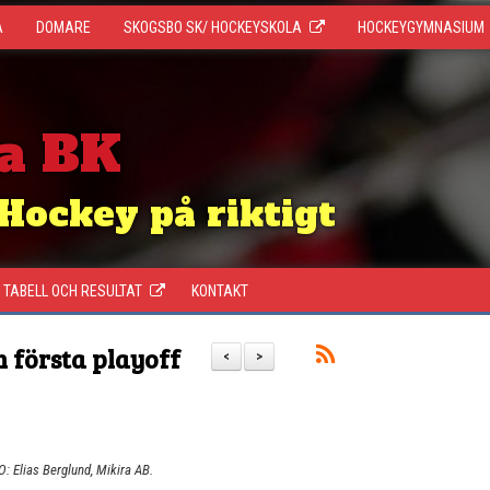
A
DOMARE
SKOGSBO SK/ HOCKEYSKOLA
HOCKEYGYMNASIUM
a BK
Hockey på riktigt
TABELL OCH RESULTAT
KONTAKT
n första playoff
<
>
: Elias Berglund, Mikira AB.