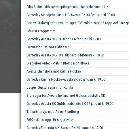
Filip Ström inför serie epilogen mot Hallstahammars HK
Gameday Smedjebackens HC-Avesta BK 13 februari kl 19.00
Conny Elfsberg inför avslutningen: "Vi måste vara på topp och inte g
Förlust i toppmötet
Gameday Avesta BK-IFK Arboga 6 februari kl 19.00
Hemmaförlust mot Hallsberg
Gameday Avesta BK-IFK Hallsberg 3 februari kl 19.00
Glädjebeskedet - Melvin Blomberg tillbaka
Avesta chanslösa mot Kumla Hockey
Gameday Kumla Hockey-Avesta BK 30 januari kl 19.00
Jesper Gustafsson inför Kumla
Storseger för Avesta hemma mot Guldsmedshytte SK
Gameday Avesta BK-Guldsmedshytte SK 27 januari kl 19.00
Tränarintervju med Adam Sandberg
FAIK satte stopp för segersviten
Gameday Fagersta AIK-Avesta BK 24 januari kl 17,00