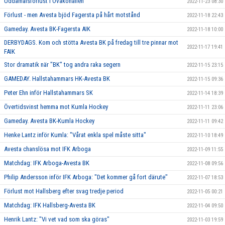
Uddamålsförlust i Ovakohallen
2022-11-23 08:30
Förlust - men Avesta bjöd Fagersta på hårt motstånd
2022-11-18 22:43
Gameday. Avesta BK-Fagersta AIK
2022-11-18 10:00
DERBYDAGS. Kom och stötta Avesta BK på fredag till tre pinnar mot
2022-11-17 19:41
FAIK
Stor dramatik när "BK" tog andra raka segern
2022-11-15 23:15
GAMEDAY. Hallstahammars HK-Avesta BK
2022-11-15 09:36
Peter Ehn inför Hallstahammars SK
2022-11-14 18:39
Övertidsvinst hemma mot Kumla Hockey
2022-11-11 23:06
Gameday. Avesta BK-Kumla Hockey
2022-11-11 09:42
Henke Lantz inför Kumla: "Vårat enkla spel måste sitta"
2022-11-10 18:49
Avesta chanslösa mot IFK Arboga
2022-11-09 11:55
Matchdag: IFK Arboga-Avesta BK
2022-11-08 09:56
Philip Andersson inför IFK Arboga: "Det kommer gå fort därute"
2022-11-07 18:53
Förlust mot Hallsberg efter svag tredje period
2022-11-05 00:21
Matchdag: IFK Hallsberg-Avesta BK
2022-11-04 09:50
Henrik Lantz: "Vi vet vad som ska göras"
2022-11-03 19:59