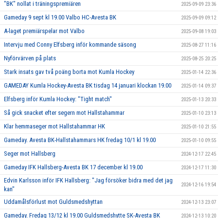
"BK" nollat i träningspremiären
2025-09-09 23:36
Gameday 9 sept kl 19.00 Valbo HC-Avesta BK
2025-09-09 09:12
A-laget premiärspelar mot Valbo
2025-09-08 19:03
Intervju med Conny Elfsberg inför kommande säsong
2025-08-27 11:16
Nyförvärven på plats
2025-08-25 20:25
Stark insats gav två poäng borta mot Kumla Hockey
2025-01-14 22:36
GAMEDAY Kumla Hockey-Avesta BK tisdag 14 januari klockan 19.00
2025-01-14 09:37
Elfsberg inför Kumla Hockey: "Tight match"
2025-01-13 20:33
Så gick snacket efter segern mot Hallstahammar
2025-01-10 23:13
Klar hemmaseger mot Hallstahammar HK
2025-01-10 21:55
Gameday. Avesta BK-Hallstahammars HK fredag 10/1 kl 19.00
2025-01-10 09:55
Seger mot Hallsberg
2024-12-17 22:45
Gameday IFK Hallsberg-Avesta BK 17 december kl 19.00
2024-12-17 11:30
Edvin Karlsson inför IFK Hallsberg: "Jag försöker bidra med det jag
2024-12-16 19:54
kan"
Uddamålsförlust mot Guldsmedshyttan
2024-12-13 23:07
Gameday. Fredag 13/12 kl 19.00 Guldsmedshytte SK-Avesta BK
2024-12-13 10:20