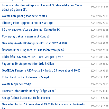
Lissmats inför den viktiga matchen mot Guldsmedshyttan: "Vi har
2024-12-12 19:58
tränat på göra mål".
Avesta nära poäng mot serieledarna
2024-12-06 22:09
Elfsberg inför toppmötet mot IFK Arboga
2024-12-05 20:06
Så gick snacket efter vinsten mot Kungsörs IK
2024-12-03 22:58
Powerplay bakom segern mot Kungsör
2024-12-03 21:39
Gameday Avesta BK-Kungsörs IK tisdag 3/12 kl 19:00
2024-12-03 09:52
Önnebro inför Kungsörs IK: "Alla måste vara på tå"
2024-12-02 20:31
Bilder från FAIK-ABK 241129. Foto: Jörgen Hjerpe
2024-11-30 10:47
Fagerstas första period förstörde kvällen
2024-11-29 23:30
GAMEDAY Fagersta AIK-Avesta BK fredag 29 november kl 19:00
2024-11-29 09:27
Robin Leijd har tagit chansen i A-laget.
2024-11-28 18:20
Avesta tappade i tredje
2024-11-26 22:53
Lissmats inför Kumla Hockey: "Våga vinna"
2024-11-26 08:40
Knapp förlust borta mot Hallstahammar
2024-11-19 22:47
Gameday. Tisdag 19 november kl 19.00 Hallstahammars HK-Avesta
2024-11-19 10:32
BK