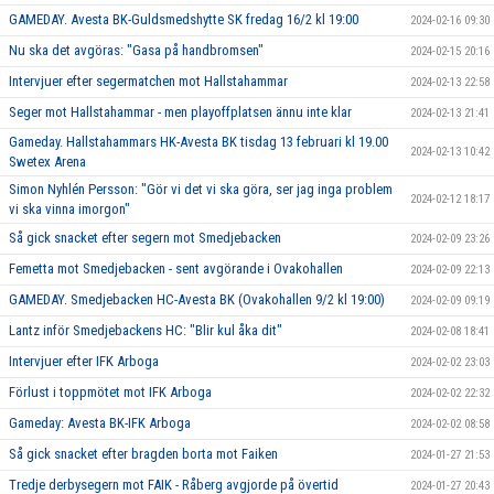
GAMEDAY. Avesta BK-Guldsmedshytte SK fredag 16/2 kl 19:00
2024-02-16 09:30
Nu ska det avgöras: "Gasa på handbromsen"
2024-02-15 20:16
Intervjuer efter segermatchen mot Hallstahammar
2024-02-13 22:58
Seger mot Hallstahammar - men playoffplatsen ännu inte klar
2024-02-13 21:41
Gameday. Hallstahammars HK-Avesta BK tisdag 13 februari kl 19.00
2024-02-13 10:42
Swetex Arena
Simon Nyhlén Persson: "Gör vi det vi ska göra, ser jag inga problem
2024-02-12 18:17
vi ska vinna imorgon"
Så gick snacket efter segern mot Smedjebacken
2024-02-09 23:26
Femetta mot Smedjebacken - sent avgörande i Ovakohallen
2024-02-09 22:13
GAMEDAY. Smedjebacken HC-Avesta BK (Ovakohallen 9/2 kl 19:00)
2024-02-09 09:19
Lantz inför Smedjebackens HC: "Blir kul åka dit"
2024-02-08 18:41
Intervjuer efter IFK Arboga
2024-02-02 23:03
Förlust i toppmötet mot IFK Arboga
2024-02-02 22:32
Gameday: Avesta BK-IFK Arboga
2024-02-02 08:58
Så gick snacket efter bragden borta mot Faiken
2024-01-27 21:53
Tredje derbysegern mot FAIK - Råberg avgjorde på övertid
2024-01-27 20:43