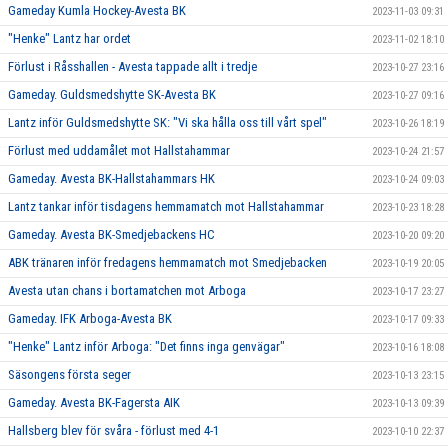
Gameday Kumla Hockey-Avesta BK
2023-11-03 09:31
"Henke" Lantz har ordet
2023-11-02 18:10
Förlust i Råsshallen - Avesta tappade allt i tredje
2023-10-27 23:16
Gameday. Guldsmedshytte SK-Avesta BK
2023-10-27 09:16
Lantz inför Guldsmedshytte SK: "Vi ska hålla oss till vårt spel"
2023-10-26 18:19
Förlust med uddamålet mot Hallstahammar
2023-10-24 21:57
Gameday. Avesta BK-Hallstahammars HK
2023-10-24 09:03
Lantz tankar inför tisdagens hemmamatch mot Hallstahammar
2023-10-23 18:28
Gameday. Avesta BK-Smedjebackens HC
2023-10-20 09:20
ABK tränaren inför fredagens hemmamatch mot Smedjebacken
2023-10-19 20:05
Avesta utan chans i bortamatchen mot Arboga
2023-10-17 23:27
Gameday. IFK Arboga-Avesta BK
2023-10-17 09:33
"Henke" Lantz inför Arboga: "Det finns inga genvägar"
2023-10-16 18:08
Säsongens första seger
2023-10-13 23:15
Gameday. Avesta BK-Fagersta AIK
2023-10-13 09:39
Hallsberg blev för svåra - förlust med 4-1
2023-10-10 22:37