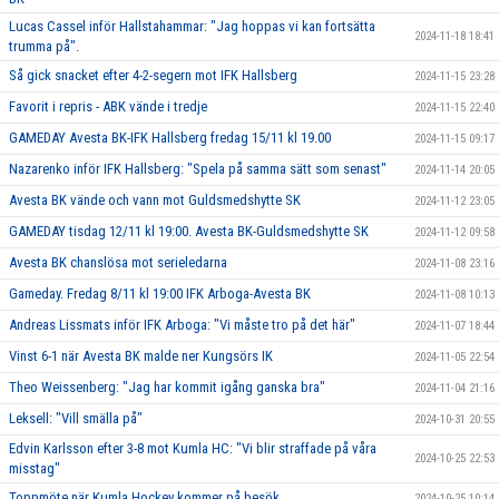
Lucas Cassel inför Hallstahammar: "Jag hoppas vi kan fortsätta
2024-11-18 18:41
trumma på".
Så gick snacket efter 4-2-segern mot IFK Hallsberg
2024-11-15 23:28
Favorit i repris - ABK vände i tredje
2024-11-15 22:40
GAMEDAY Avesta BK-IFK Hallsberg fredag 15/11 kl 19.00
2024-11-15 09:17
Nazarenko inför IFK Hallsberg: "Spela på samma sätt som senast"
2024-11-14 20:05
Avesta BK vände och vann mot Guldsmedshytte SK
2024-11-12 23:05
GAMEDAY tisdag 12/11 kl 19:00. Avesta BK-Guldsmedshytte SK
2024-11-12 09:58
Avesta BK chanslösa mot serieledarna
2024-11-08 23:16
Gameday. Fredag 8/11 kl 19:00 IFK Arboga-Avesta BK
2024-11-08 10:13
Andreas Lissmats inför IFK Arboga: "Vi måste tro på det här"
2024-11-07 18:44
Vinst 6-1 när Avesta BK malde ner Kungsörs IK
2024-11-05 22:54
Theo Weissenberg: "Jag har kommit igång ganska bra"
2024-11-04 21:16
Leksell: "Vill smälla på"
2024-10-31 20:55
Edvin Karlsson efter 3-8 mot Kumla HC: "Vi blir straffade på våra
2024-10-25 22:53
misstag"
Toppmöte när Kumla Hockey kommer på besök
2024-10-25 10:14