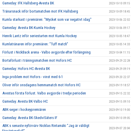
Gameday: IFK Hallsberg-Avesta BK
2023-10-10 09:15
Tränarsnack inför bortamatchen mot IFK Hallsberg
2023-10-09 18:45
Kumla starkast i premiären: "Mycket som var negativt idag"
2023-10-06 22:02
Gameday: Avesta BK-Kumla Hockey
2023-10-06 09:17
Henrik Lantz inför seriestarten mot Kumla Hockey
2023-10-05 18:47
Kumlatränaren inför premiären: "Tuff match"
2023-10-05 14:33
Förlust i NickBack arena - Valbo avgjorde efter förlängning
2023-10-04 11:15
Bortaförlust i träningsmatchen mot Hofors HC
2023-09-29 22:28
Gameday: Hofors HC-Avesta BK
2023-09-29 09:19
Inga problem mot Hofors - vinst med 6-1
2023-09-20 22:37
Oliver inför onsdagens hemmamatch mot Hofors HC
2023-09-19 18:57
Avestas första förlust. Valbo avgjorde i tredje perioden
2023-09-15 22:32
Gameday. Avesta BK-Valbo HC
2023-09-15 09:10
ABK-seger i hockeypremiären
2023-09-10 19:00
Gameday: Avesta BK-SkedviSäters IF
2023-09-10 09:05
ABK:s senaste nyförvärv Nicklas Rintamäki ”Jag är väldigt
2023-09-07 20:04
förväntansfull”.