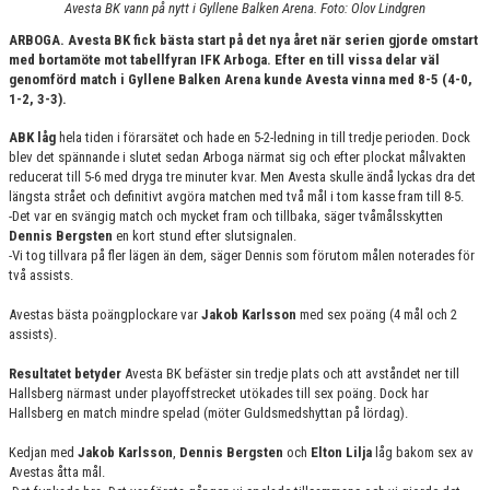
Avesta BK vann på nytt i Gyllene Balken Arena. Foto: Olov Lindgren
KONTAKT
ARBOGA. Avesta BK fick bästa start på det nya året när serien gjorde omstart
med bortamöte mot tabellfyran IFK Arboga. Efter en till vissa delar väl
genomförd match i Gyllene Balken Arena kunde Avesta vinna med 8-5 (4-0,
1-2, 3-3).
ABK låg
hela tiden i förarsätet och hade en 5-2-ledning in till tredje perioden. Dock
blev det spännande i slutet sedan Arboga närmat sig och efter plockat målvakten
reducerat till 5-6 med dryga tre minuter kvar. Men Avesta skulle ändå lyckas dra det
längsta strået och definitivt avgöra matchen med två mål i tom kasse fram till 8-5.
-Det var en svängig match och mycket fram och tillbaka, säger tvåmålsskytten
Dennis Bergsten
en kort stund efter slutsignalen.
-Vi tog tillvara på fler lägen än dem, säger Dennis som förutom målen noterades för
två assists.
Avestas bästa poängplockare var
Jakob Karlsson
med sex poäng (4 mål och 2
assists).
Resultatet betyder
Avesta BK befäster sin tredje plats och att avståndet ner till
Hallsberg närmast under playoffstrecket utökades till sex poäng. Dock har
Hallsberg en match mindre spelad (möter Guldsmedshyttan på lördag).
Kedjan med
Jakob Karlsson
,
Dennis Bergsten
och
Elton Lilja
låg bakom sex av
Avestas åtta mål.