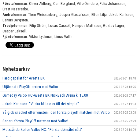
Förstafemman
: Oliver Ahlberg, Carl Berglund, Ville Önnebro, Felix Johansson,
Erast Nazarenko.
Andrafemman
: Theo Weissenberg, Jesper Gustafsson, Elton Lilja, Jakob Karlsson,
Dennis Bergsten.
Tredjefemman
: Filip Ström, Lucas Cassell, Hampus Mattsson, Gustav Lager,
Casper Leksell.
Fjärdefemman
: Viktor Lyckman, Linus Vallin.
Nyhetsarkiv
Färdigspelat för Avesta BK
2026-03-01 18:48
Utjämnat i PlayOff serien mot Valbo
2026-02-28 18:25
Gameday Valbo HC-Avesta BK NickBack Arena kl 15.00
2026-02-28 07:17
Jakob Karlsson: "Vi ska hålla oss till det simpla"
2026-02-27 19:03
Så gick snacket efter vinsten i den första playoff matchen mot Valbo
2026-02-25 23:08
Seger i första PlayOff matchen mot Valbo!
2026-02-25 22:29
Motståndarkollen Valbo HC: "Första delmålet nått"
2026-02-24 16:09