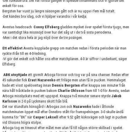
-Det funkade bra. Det var första gången vi spelade tillsammans och vi gjorde det
enkelt för oss.
Bergsten har vuxit ju längre säsongen gått och är nu uppe i fem mål totalt.
-Det kändes bra idag, och vi hjälper varandra i vår kedja.
Avestas headcoach
Conny Elfsberg
gladdes mycket över spelet första tjugo, men
var samtidigt lika missnöjd över hur det såg ut i de två sista perioderna.
-Men i det stora hela är jag nöjd över de tre poängen.
Ett effektivt
Avesta kopplade grepp om matchen redan i första perioden när man
ryckte ifrån till en 4-0-ledning.
-Vi gör det enkelt och håller oss efter matchplanen. 4-0 är siffror i underkant, säger
Elfsberg.
ABK utnyttjade
ett givmilt Arboga försvar och tog var på sina chanser. Redan efter
45 sekunder fick
Erast Nazarenko
ett friläge men utan få in pucken. Hemmalaget
hade ett visst spelövertag innan
Dennis Bergsten
efter knappa sex minuter från
nära håll tråcklade in pucken bakom
Charlie Ohlsson
fram till 1-0 för Avesta, sedan
Arboga misslyckats med ett uppspel. Knappa två minuter senare styrde
Jakob
Karlsson
in 2-0 på Lyckmans skott från blå.
Det var stundtals hönsgård i Arbogas zon och
Nazarenko
hade i åttonde
matchminuten öppet mål efter Önnebro stått för framspelningen. 3-0 skulle ändå
komma för ”BK” när
Casper Leksell
efter 9.52 gått köksvägen och lagt in pucken
vid Olssons högra stolpe.
Arboga tog en timeout efter målet men utan få till någon större skillnad i spelet.