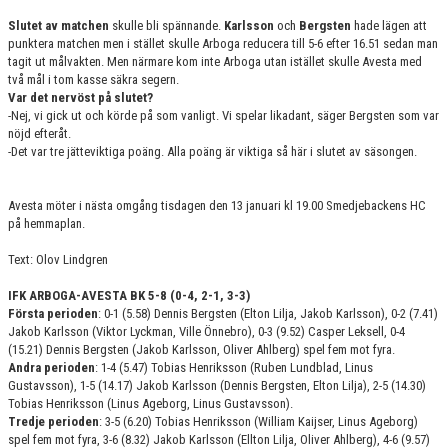
Slutet av matchen
skulle bli spännande.
Karlsson
och
Bergsten
hade lägen att
punktera matchen men i stället skulle Arboga reducera till 5-6 efter 16.51 sedan man
tagit ut målvakten. Men närmare kom inte Arboga utan istället skulle Avesta med
två mål i tom kasse säkra segern.
Var det nervöst på slutet?
-Nej, vi gick ut och körde på som vanligt. Vi spelar likadant, säger Bergsten som var
nöjd efteråt.
-Det var tre jätteviktiga poäng. Alla poäng är viktiga så här i slutet av säsongen.
Avesta möter i nästa omgång tisdagen den 13 januari kl 19.00 Smedjebackens HC
på hemmaplan.
Text: Olov Lindgren
IFK ARBOGA-AVESTA BK 5-8 (0-4, 2-1, 3-3)
Första perioden
: 0-1 (5.58) Dennis Bergsten (Elton Lilja, Jakob Karlsson), 0-2 (7.41)
Jakob Karlsson (Viktor Lyckman, Ville Önnebro), 0-3 (9.52) Casper Leksell, 0-4
(15.21) Dennis Bergsten (Jakob Karlsson, Oliver Ahlberg) spel fem mot fyra.
Andra perioden
: 1-4 (5.47) Tobias Henriksson (Ruben Lundblad, Linus
Gustavsson), 1-5 (14.17) Jakob Karlsson (Dennis Bergsten, Elton Lilja), 2-5 (14.30)
Tobias Henriksson (Linus Ageborg, Linus Gustavsson).
Tredje perioden
: 3-5 (6.20) Tobias Henriksson (William Kaijser, Linus Ageborg)
spel fem mot fyra, 3-6 (8.32) Jakob Karlsson (Ellton Lilja, Oliver Ahlberg), 4-6 (9.57)