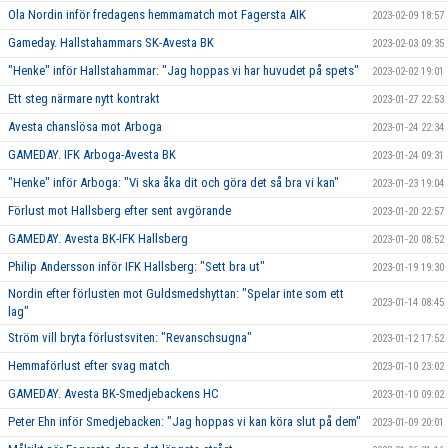
Ola Nordin inför fredagens hemmamatch mot Fagersta AIK
2023-02-09 18:57
Gameday. Hallstahammars SK-Avesta BK
2023-02-03 09:35
"Henke" inför Hallstahammar: "Jag hoppas vi har huvudet på spets"
2023-02-02 19:01
Ett steg närmare nytt kontrakt
2023-01-27 22:53
Avesta chanslösa mot Arboga
2023-01-24 22:34
GAMEDAY. IFK Arboga-Avesta BK
2023-01-24 09:31
"Henke" inför Arboga: "Vi ska åka dit och göra det så bra vi kan"
2023-01-23 19:04
Förlust mot Hallsberg efter sent avgörande
2023-01-20 22:57
GAMEDAY. Avesta BK-IFK Hallsberg
2023-01-20 08:52
Philip Andersson inför IFK Hallsberg: "Sett bra ut"
2023-01-19 19:30
Nordin efter förlusten mot Guldsmedshyttan: "Spelar inte som ett
2023-01-14 08:45
lag"
Ström vill bryta förlustsviten: "Revanschsugna"
2023-01-12 17:52
Hemmaförlust efter svag match
2023-01-10 23:02
GAMEDAY. Avesta BK-Smedjebackens HC
2023-01-10 09:02
Peter Ehn inför Smedjebacken: "Jag hoppas vi kan köra slut på dem"
2023-01-09 20:01