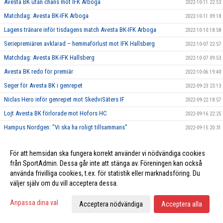
Avesta BK utan chans mot IFK Arboga
2022-10-11 22:53
Matchdag: Avesta BK-IFK Arboga
2022-10-11 09:18
Lagens tränare inför tisdagens match Avesta BK-IFK Arboga
2022-10-10 18:58
Seriepremiären avklarad – hemmaförlust mot IFK Hallsberg
2022-10-07 22:57
Matchdag: Avesta BK-IFK Hallsberg
2022-10-07 09:53
Avesta BK redo för premiär
2022-10-06 19:40
Seger för Avesta BK i genrepet
2022-09-23 23:13
Niclas Hero inför genrepet mot SkedviSäters IF
2022-09-22 18:57
Lojt Avesta BK förlorade mot Hofors HC
2022-09-16 22:25
Hampus Nordgen: "Vi ska ha roligt tillsammans"
2022-09-15 20:31
Uddamålsseger mot SkedviSäters IF
2022-09-13 22:47
För att hemsidan ska fungera korrekt använder vi nödvändiga cookies
Inför Avesta BK-Skedvi/Säters IF
2022-09-12 20:45
från SportAdmin. Dessa går inte att stänga av. Föreningen kan också
Upp som en sol, ner som en pannkaka - förlust mot Hofors
2022-09-09 23:56
använda frivilliga cookies, t.ex. för statistik eller marknadsföring. Du
Matchdag: Hofors HC – Avesta BK
väljer själv om du vill acceptera dessa.
2022-09-09 08:07
Två nyförvärv klara – Salo och Andersson och ansluter!
2022-09-08 18:58
Anpassa dina val
Acceptera nödvändiga
Acceptera alla
Förlust i första träningsmatchen
2022-09-02 22:57