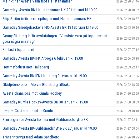
Målrikt när Avesta vann mot Hallstahammar
2026-02-20 21:46
Gameday: Avesta BK-Hallstahammar HK 20 februari kl 19.00
2026-02-20 10:02
Filip Ström inför serie epilogen mot Hallstahammars HK
2026-02-19 18:57
Gameday Smedjebackens HC-Avesta BK 13 februari kl 19.00
2026-02-13 10:30
Conny Elfsberg inför avslutningen: "Vi måste vara på topp och inte
2026-02-12 18:35
göra några misstag"
Förlust i toppmötet
2026-02-07 07:12
Gameday Avesta BK-IFK Arboga 6 februari kl 19.00
2026-02-06 08:10
Hemmaförlust mot Hallsberg
2026-02-03 22:47
Gameday Avesta BK-IFK Hallsberg 3 februari kl 19.00
2026-02-03 07:56
Glädjebeskedet - Melvin Blomberg tillbaka
2026-02-02 18:25
Avesta chanslösa mot Kumla Hockey
2026-01-30 22:20
Gameday Kumla Hockey-Avesta BK 30 januari kl 19.00
2026-01-30 08:59
Jesper Gustafsson inför Kumla
2026-01-29 18:10
Storseger för Avesta hemma mot Guldsmedshytte SK
2026-01-27 22:11
Gameday Avesta BK-Guldsmedshytte SK 27 januari kl 19.00
2026-01-27 08:04
Tränarintervju med Adam Sandberg
2026-01-26 18:25