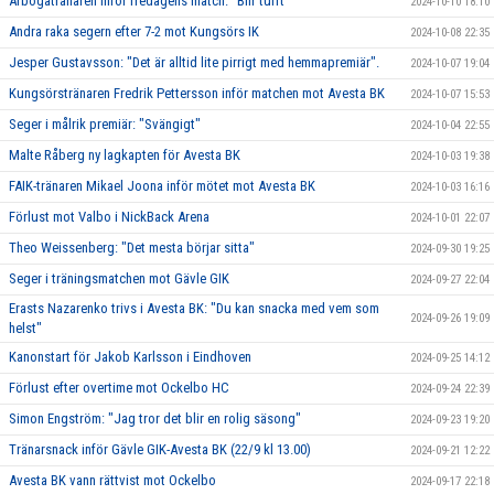
Arbogatränaren inför fredagens match: "Blir tufft"
2024-10-10 18:10
Andra raka segern efter 7-2 mot Kungsörs IK
2024-10-08 22:35
Jesper Gustavsson: "Det är alltid lite pirrigt med hemmapremiär".
2024-10-07 19:04
Kungsörstränaren Fredrik Pettersson inför matchen mot Avesta BK
2024-10-07 15:53
Seger i målrik premiär: "Svängigt"
2024-10-04 22:55
Malte Råberg ny lagkapten för Avesta BK
2024-10-03 19:38
FAIK-tränaren Mikael Joona inför mötet mot Avesta BK
2024-10-03 16:16
Förlust mot Valbo i NickBack Arena
2024-10-01 22:07
Theo Weissenberg: "Det mesta börjar sitta"
2024-09-30 19:25
Seger i träningsmatchen mot Gävle GIK
2024-09-27 22:04
Erasts Nazarenko trivs i Avesta BK: "Du kan snacka med vem som
2024-09-26 19:09
helst"
Kanonstart för Jakob Karlsson i Eindhoven
2024-09-25 14:12
Förlust efter overtime mot Ockelbo HC
2024-09-24 22:39
Simon Engström: "Jag tror det blir en rolig säsong"
2024-09-23 19:20
Tränarsnack inför Gävle GIK-Avesta BK (22/9 kl 13.00)
2024-09-21 12:22
Avesta BK vann rättvist mot Ockelbo
2024-09-17 22:18