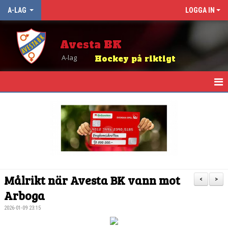
A-LAG
LOGGA IN
Avesta BK
A-lag
Hockey på riktigt
HEM
NYHETER
KALENDER
TRUPPEN
Målrikt när Avesta BK vann mot
<
>
MATCHER
Arboga
2026-01-09 23:15
TABELL OCH RESULTAT