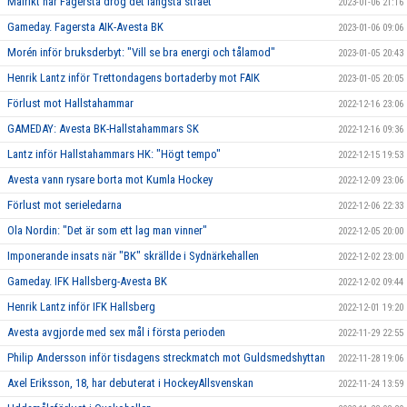
Målrikt när Fagersta drog det längsta strået
2023-01-06 21:16
Gameday. Fagersta AIK-Avesta BK
2023-01-06 09:06
Morén inför bruksderbyt: "Vill se bra energi och tålamod"
2023-01-05 20:43
Henrik Lantz inför Trettondagens bortaderby mot FAIK
2023-01-05 20:05
Förlust mot Hallstahammar
2022-12-16 23:06
GAMEDAY: Avesta BK-Hallstahammars SK
2022-12-16 09:36
Lantz inför Hallstahammars HK: "Högt tempo"
2022-12-15 19:53
Avesta vann rysare borta mot Kumla Hockey
2022-12-09 23:06
Förlust mot serieledarna
2022-12-06 22:33
Ola Nordin: "Det är som ett lag man vinner"
2022-12-05 20:00
Imponerande insats när "BK" skrällde i Sydnärkehallen
2022-12-02 23:00
Gameday. IFK Hallsberg-Avesta BK
2022-12-02 09:44
Henrik Lantz inför IFK Hallsberg
2022-12-01 19:20
Avesta avgjorde med sex mål i första perioden
2022-11-29 22:55
Philip Andersson inför tisdagens streckmatch mot Guldsmedshyttan
2022-11-28 19:06
Axel Eriksson, 18, har debuterat i HockeyAllsvenskan
2022-11-24 13:59