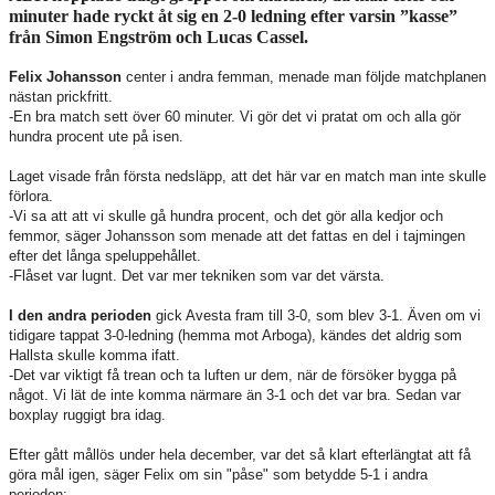
minuter hade ryckt åt sig en 2-0 ledning efter varsin ”kasse”
från Simon Engström och Lucas Cassel.
Felix Johansson
center i andra femman, menade man följde matchplanen
nästan prickfritt.
-En bra match sett över 60 minuter. Vi gör det vi pratat om och alla gör
hundra procent ute på isen.
Laget visade från första nedsläpp, att det här var en match man inte skulle
förlora.
-Vi sa att att vi skulle gå hundra procent, och det gör alla kedjor och
femmor, säger Johansson som menade att det fattas en del i tajmingen
efter det långa speluppehållet.
-Flåset var lugnt. Det var mer tekniken som var det värsta.
I den andra perioden
gick Avesta fram till 3-0, som blev 3-1. Även om vi
tidigare tappat 3-0-ledning (hemma mot Arboga), kändes det aldrig som
Hallsta skulle komma ifatt.
-Det var viktigt få trean och ta luften ur dem, när de försöker bygga på
något. Vi lät de inte komma närmare än 3-1 och det var bra. Sedan var
boxplay ruggigt bra idag.
Efter gått mållös under hela december, var det så klart efterlängtat att få
göra mål igen, säger Felix om sin "påse" som betydde 5-1 i andra
perioden: