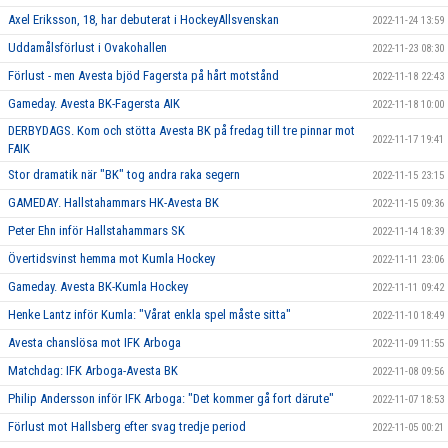
Axel Eriksson, 18, har debuterat i HockeyAllsvenskan
2022-11-24 13:59
Uddamålsförlust i Ovakohallen
2022-11-23 08:30
Förlust - men Avesta bjöd Fagersta på hårt motstånd
2022-11-18 22:43
Gameday. Avesta BK-Fagersta AIK
2022-11-18 10:00
DERBYDAGS. Kom och stötta Avesta BK på fredag till tre pinnar mot
2022-11-17 19:41
FAIK
Stor dramatik när "BK" tog andra raka segern
2022-11-15 23:15
GAMEDAY. Hallstahammars HK-Avesta BK
2022-11-15 09:36
Peter Ehn inför Hallstahammars SK
2022-11-14 18:39
Övertidsvinst hemma mot Kumla Hockey
2022-11-11 23:06
Gameday. Avesta BK-Kumla Hockey
2022-11-11 09:42
Henke Lantz inför Kumla: "Vårat enkla spel måste sitta"
2022-11-10 18:49
Avesta chanslösa mot IFK Arboga
2022-11-09 11:55
Matchdag: IFK Arboga-Avesta BK
2022-11-08 09:56
Philip Andersson inför IFK Arboga: "Det kommer gå fort därute"
2022-11-07 18:53
Förlust mot Hallsberg efter svag tredje period
2022-11-05 00:21