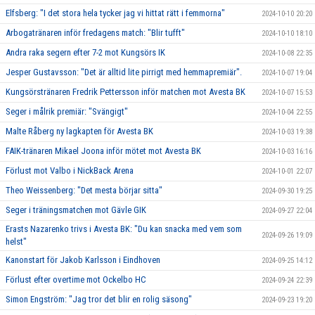
Elfsberg: "I det stora hela tycker jag vi hittat rätt i femmorna"
2024-10-10 20:20
Arbogatränaren inför fredagens match: "Blir tufft"
2024-10-10 18:10
Andra raka segern efter 7-2 mot Kungsörs IK
2024-10-08 22:35
Jesper Gustavsson: "Det är alltid lite pirrigt med hemmapremiär".
2024-10-07 19:04
Kungsörstränaren Fredrik Pettersson inför matchen mot Avesta BK
2024-10-07 15:53
Seger i målrik premiär: "Svängigt"
2024-10-04 22:55
Malte Råberg ny lagkapten för Avesta BK
2024-10-03 19:38
FAIK-tränaren Mikael Joona inför mötet mot Avesta BK
2024-10-03 16:16
Förlust mot Valbo i NickBack Arena
2024-10-01 22:07
Theo Weissenberg: "Det mesta börjar sitta"
2024-09-30 19:25
Seger i träningsmatchen mot Gävle GIK
2024-09-27 22:04
Erasts Nazarenko trivs i Avesta BK: "Du kan snacka med vem som
2024-09-26 19:09
helst"
Kanonstart för Jakob Karlsson i Eindhoven
2024-09-25 14:12
Förlust efter overtime mot Ockelbo HC
2024-09-24 22:39
Simon Engström: "Jag tror det blir en rolig säsong"
2024-09-23 19:20