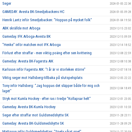
Seger
2024-01-05 22:34
GAMEDAY. Avesta BK-Smedjebackens HC
2024-01-05 09:28
Henrik Lantz inför Smedjebacken: "Hoppas på mycket folk"
2024-01-04 19:50
ABK skrällde mot Arboga
2023-12-15 23:02
Gameday. IFK Arboga-Avesta BK
2023-12-15 09:59
"Henke" inför matchen mot IFK Arboga
2023-12-14 18:52
Förlust efter straffar - men viktig poäng efter sen kvittering
2023-12-08 22:59
Gameday: Avesta BK-Fagersta AIK
2023-12-08 10:38
Karlsson inför Fagersta AIK: "I år är vi storleken större"
2023-12-07 18:18
Viktig seger mot Hallsberg-tillbaka på slutspelsplats
2023-12-05 22:22
Tony inför Hallsberg: "Jag hoppas det släpper både för mig och
2023-12-04 18:49
laget"
Stryk mot Kumla Hockey - efter ras i tredje "Kollapsar helt"
2023-12-01 23:05
Gameday. Avesta BK-Kumla Hockey
2023-12-01 10:33
Seger efter straffar mot Guldsmedshytte SK
2023-11-28 23:11
Gameday: Avesta BK-Guldsmedshytte SK
2023-11-28 09:29
Mattsson inför Guldsmedshyttan: "Spela vårat spel"
2023-11-27 20:59