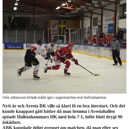
KONTAKT
Felix Johansson hittade målet igen i segermatchen mot Hallstahammar.
Nytt år och Avesta BK ville så klart få en bra återstart. Och det
kunde knappast gått bättre då man hemma i Avestahallen
spöade Hallstahammars HK med hela 7-1, inför blott drygt 90
åskådare.
ABK kopplade tidigt greppet om matchen, då man efter sex