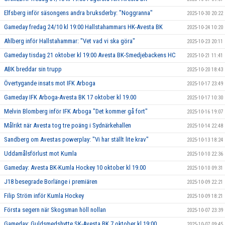
Elfsberg inför säsongens andra bruksderby: "Noggranna"
2025-10-30 20:22
Gameday fredag 24/10 kl 19:00 Hallstahammars HK-Avesta BK
2025-10-24 10:20
Ahlberg inför Hallstahammar: "Vet vad vi ska göra"
2025-10-23 20:11
Gameday tisdag 21 oktober kl 19:00 Avesta BK-Smedjebackens HC
2025-10-21 11:41
ABK breddar sin trupp
2025-10-20 18:43
Övertygande insats mot IFK Arboga
2025-10-17 23:49
Gameday IFK Arboga-Avesta BK 17 oktober kl 19.00
2025-10-17 10:30
Melvin Blomberg inför IFK Arboga "Det kommer gå fort"
2025-10-16 19:07
Målrikt när Avesta tog tre poäng i Sydnärkehallen
2025-10-14 22:48
Sandberg om Avestas powerplay: "Vi har ställt lite krav"
2025-10-13 18:24
Uddamålsförlust mot Kumla
2025-10-10 22:36
Gameday: Avesta BK-Kumla Hockey 10 oktober kl 19.00
2025-10-10 09:31
J18 besegrade Borlänge i premiären
2025-10-09 22:21
Filip Ström inför Kumla Hockey
2025-10-09 18:21
Första segern när Skogsman höll nollan
2025-10-07 23:39
Gameday: Guldsmedshytte SK-Avesta BK 7 oktober kl 19:00
2025-10-07 09:45