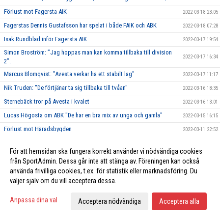
Förlust mot Fagersta AIK
2022-03-18 23:05
Fagerstas Dennis Gustafsson har spelat i både FAIK och ABK
2022-03-18 07:28
Isak Rundblad inför Fagersta AIK
2022-03-17 19:54
Simon Broström: ”Jag hoppas man kan komma tillbaka till division
2022-03-17 16:34
2”.
Marcus Blomqvist: "Avesta verkar ha ett stabilt lag"
2022-03-17 11:17
Nik Truden: "De förtjänar ta sig tillbaka till tvåan"
2022-03-16 18:35
Sternebäck tror på Avesta i kvalet
2022-03-16 13:01
Lucas Högosta om ABK "De har en bra mix av unga och gamla"
2022-03-15 16:15
Förlust mot Häradsbygden
2022-03-11 22:52
Wiklund inför kvalseriens två sista omgångar "Vi har en bra chans"
2022-03-08 16:25
För att hemsidan ska fungera korrekt använder vi nödvändiga cookies
Viktig Avestavinst mot Gävle GIK
2022-03-06 20:27
från SportAdmin. Dessa går inte att stänga av. Föreningen kan också
Inför Avesta BK-Gävle GIK Avestahallen söndag 6 mars klockan 16:00
använda frivilliga cookies, t.ex. för statistik eller marknadsföring. Du
2022-03-05 11:37
väljer själv om du vill acceptera dessa.
Ett steg närmare kvalserien - seger i Nynäshallen
2022-03-04 23:02
Viggo Meerits inför Gävle GIK: "Vi måste sätta våra lägen".
2022-03-03 19:50
Anpassa dina val
Acceptera nödvändiga
Acceptera alla
Nervik inför Avesta BK: "Ska ha hul och ta chansen"
2022-03-03 15:12