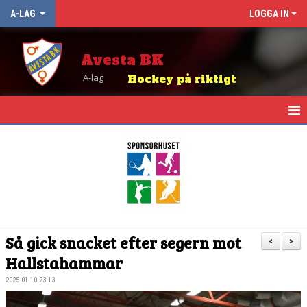
A-LAG
LOGGA IN
Avesta BK
A-lag
Hockey på riktigt
HEM
NYHETER
KALENDER
TRUPPEN
Så gick snacket efter segern mot
<
>
MATCHER
Hallstahammar
2025-01-10 23:13
TABELL OCH RESULTAT