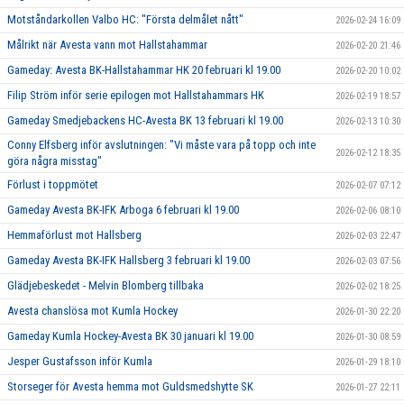
Motståndarkollen Valbo HC: "Första delmålet nått"
2026-02-24 16:09
Målrikt när Avesta vann mot Hallstahammar
2026-02-20 21:46
Gameday: Avesta BK-Hallstahammar HK 20 februari kl 19.00
2026-02-20 10:02
Filip Ström inför serie epilogen mot Hallstahammars HK
2026-02-19 18:57
Gameday Smedjebackens HC-Avesta BK 13 februari kl 19.00
2026-02-13 10:30
Conny Elfsberg inför avslutningen: "Vi måste vara på topp och inte
2026-02-12 18:35
göra några misstag"
Förlust i toppmötet
2026-02-07 07:12
Gameday Avesta BK-IFK Arboga 6 februari kl 19.00
2026-02-06 08:10
Hemmaförlust mot Hallsberg
2026-02-03 22:47
Gameday Avesta BK-IFK Hallsberg 3 februari kl 19.00
2026-02-03 07:56
Glädjebeskedet - Melvin Blomberg tillbaka
2026-02-02 18:25
Avesta chanslösa mot Kumla Hockey
2026-01-30 22:20
Gameday Kumla Hockey-Avesta BK 30 januari kl 19.00
2026-01-30 08:59
Jesper Gustafsson inför Kumla
2026-01-29 18:10
Storseger för Avesta hemma mot Guldsmedshytte SK
2026-01-27 22:11