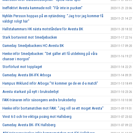
Ineffektivt Avesta kammade noll: "Får inte in pucken"
2023-11-21 23:06
Nyhlén Persson hoppas på en nytändning: "Jag tror jag kommer få
2023-11-21 14:27
väldigt roligt här"
Hallstahammars HK nästa motståndare för Avesta BK
2023-11-20 18:32
Stark bortavinst mot Smedjebacken
2023-11-17 22:16
Gameday. Smedjebackens HC-Avesta BK
2023-11-17 09:20
Henke inför Smedjebacken: ”Det gäller att få utdelning på våra
2023-11-16 19:27
chanser i morgon”
Storförlust mot topplaget
2023-11-14 22:21
Gameday. Avesta BK-IFK Arboga
2023-11-14 09:31
Hampus Wiklund inför Arboga:"Vi kommer ge de en d-a match"
2023-11-13 18:49
Avesta starkast på nytt i bruksderbyt
2023-11-10 23:26
FAIK-tränaren inför säsongens andra bruksderby
2023-11-10 10:00
Henke inför bortamatchen mot FAIK: "Jag vill se ett moget Avesta"
2023-11-09 19:51
Vinst 6-3 och tre viktiga poäng mot Hallsberg
2023-11-07 23:02
Gameday. Avesta BK- IFK Hallsberg
2023-11-07 09:22