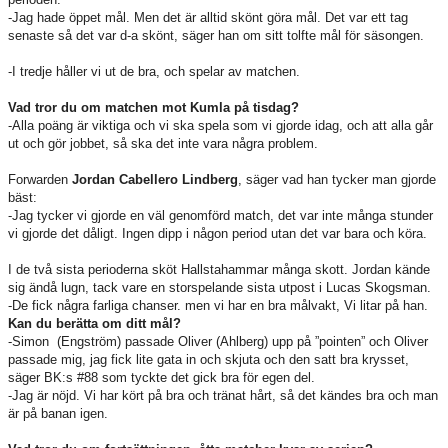
-Jag hade öppet mål. Men det är alltid skönt göra mål. Det var ett tag
senaste så det var d-a skönt, säger han om sitt tolfte mål för säsongen.
-I tredje håller vi ut de bra, och spelar av matchen.
Vad tror du om matchen mot Kumla på tisdag?
-Alla poäng är viktiga och vi ska spela som vi gjorde idag, och att alla går
ut och gör jobbet, så ska det inte vara några problem.
Forwarden
Jordan Cabellero Lindberg
, säger vad han tycker man gjorde
bäst:
-Jag tycker vi gjorde en väl genomförd match, det var inte många stunder
vi gjorde det dåligt. Ingen dipp i någon period utan det var bara och köra.
I de två sista perioderna sköt Hallstahammar många skott. Jordan kände
sig ändå lugn, tack vare en storspelande sista utpost i Lucas Skogsman.
-De fick några farliga chanser. men vi har en bra målvakt, Vi litar på han.
Kan du berätta om ditt mål?
-Simon (Engström) passade Oliver (Ahlberg) upp på ”pointen” och Oliver
passade mig, jag fick lite gata in och skjuta och den satt bra krysset,
säger BK:s #88 som tyckte det gick bra för egen del.
-Jag är nöjd. Vi har kört på bra och tränat hårt, så det kändes bra och man
är på banan igen.