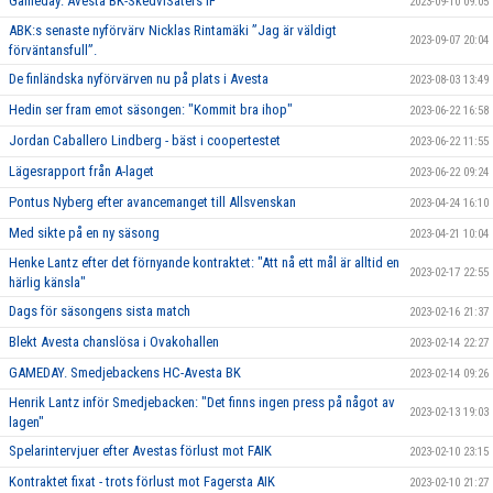
Gameday: Avesta BK-SkedviSäters IF
2023-09-10 09:05
ABK:s senaste nyförvärv Nicklas Rintamäki ”Jag är väldigt
2023-09-07 20:04
förväntansfull”.
De finländska nyförvärven nu på plats i Avesta
2023-08-03 13:49
Hedin ser fram emot säsongen: "Kommit bra ihop"
2023-06-22 16:58
Jordan Caballero Lindberg - bäst i coopertestet
2023-06-22 11:55
Lägesrapport från A-laget
2023-06-22 09:24
Pontus Nyberg efter avancemanget till Allsvenskan
2023-04-24 16:10
Med sikte på en ny säsong
2023-04-21 10:04
Henke Lantz efter det förnyande kontraktet: "Att nå ett mål är alltid en
2023-02-17 22:55
härlig känsla"
Dags för säsongens sista match
2023-02-16 21:37
Blekt Avesta chanslösa i Ovakohallen
2023-02-14 22:27
GAMEDAY. Smedjebackens HC-Avesta BK
2023-02-14 09:26
Henrik Lantz inför Smedjebacken: "Det finns ingen press på något av
2023-02-13 19:03
lagen"
Spelarintervjuer efter Avestas förlust mot FAIK
2023-02-10 23:15
Kontraktet fixat - trots förlust mot Fagersta AIK
2023-02-10 21:27