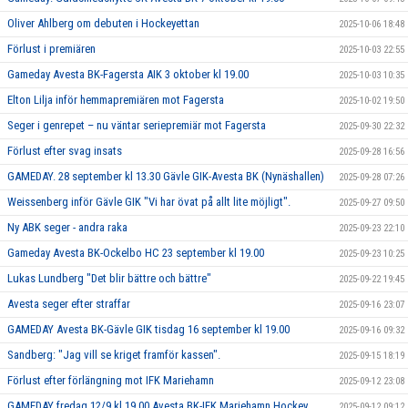
Oliver Ahlberg om debuten i Hockeyettan
2025-10-06 18:48
Förlust i premiären
2025-10-03 22:55
Gameday Avesta BK-Fagersta AIK 3 oktober kl 19.00
2025-10-03 10:35
Elton Lilja inför hemmapremiären mot Fagersta
2025-10-02 19:50
Seger i genrepet – nu väntar seriepremiär mot Fagersta
2025-09-30 22:32
Förlust efter svag insats
2025-09-28 16:56
GAMEDAY. 28 september kl 13.30 Gävle GIK-Avesta BK (Nynäshallen)
2025-09-28 07:26
Weissenberg inför Gävle GIK "Vi har övat på allt lite möjligt".
2025-09-27 09:50
Ny ABK seger - andra raka
2025-09-23 22:10
Gameday Avesta BK-Ockelbo HC 23 september kl 19.00
2025-09-23 10:25
Lukas Lundberg "Det blir bättre och bättre"
2025-09-22 19:45
Avesta seger efter straffar
2025-09-16 23:07
GAMEDAY Avesta BK-Gävle GIK tisdag 16 september kl 19.00
2025-09-16 09:32
Sandberg: "Jag vill se kriget framför kassen".
2025-09-15 18:19
Förlust efter förlängning mot IFK Mariehamn
2025-09-12 23:08
GAMEDAY fredag 12/9 kl 19.00 Avesta BK-IFK Mariehamn Hockey
2025-09-12 09:12