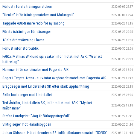
Förlust i första träningsmatchen
2022-09-02 22:57
"Henke" inför träningsmatchen mot Malungs IF
2022-09-01 19:24
Taggade ABK-tränare redo för ny säsong
2022-08-23 13:15
Första isträningen för säsongen
2022-08-22 20:05
ABK:s drömvärvning i hamn
2022-07-28 19:50
Förlust inför storpublik
2022-03-30 23:06
FAIK:s Mathias Wiklund självsäker inför mötet mot ABK: "Vi är ett
2022-03-29 20:09
bättre lag".
Hammar inför seriefinalen mot Fagersta AIK
2022-03-29 16:04
Seger i Tegera Arena - nu väntar avgörande match mot Fagersta AIK
2022-03-27 19:42
Bragdseger mot Lindefallets SK efter stark upphämtning
2022-03-25 23:15
Skön bortaseger mot Lindefallet
2022-03-23 23:06
Ted Åström, Lindefallets SK, inför mötet mot ABK: "Mycket
2022-03-22 19:18
målchanser"
Stefan Lundqvist: "Jag är förhoppningsfull"
2022-03-22 16:41
Viktig seger mot Häradsbygden
2022-03-20 21:14
Johan Ohlsson, Häradsbygdens SS, inför söndagens match: "50/50"
2022-03-19 11:10