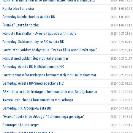
ABK-tränarens tankar inför hemmamatchen mot IFK Hallsberg
2023-11-06 19:02
Kumla blev för svåra
2023-11-04 00:09
Gameday Kumla Hockey-Avesta BK
2023-11-03 09:31
"Henke" Lantz har ordet
2023-11-02 18:10
Förlust i Råsshallen - Avesta tappade allt i tredje
2023-10-27 23:16
Gameday. Guldsmedshytte SK-Avesta BK
2023-10-27 09:16
Lantz inför Guldsmedshytte SK: "Vi ska hålla oss till vårt spel"
2023-10-26 18:19
Förlust med uddamålet mot Hallstahammar
2023-10-24 21:57
Gameday. Avesta BK-Hallstahammars HK
2023-10-24 09:03
Lantz tankar inför tisdagens hemmamatch mot Hallstahammar
2023-10-23 18:28
Gameday. Avesta BK-Smedjebackens HC
2023-10-20 09:20
ABK tränaren inför fredagens hemmamatch mot Smedjebacken
2023-10-19 20:05
Avesta utan chans i bortamatchen mot Arboga
2023-10-17 23:27
Gameday. IFK Arboga-Avesta BK
2023-10-17 09:33
"Henke" Lantz inför Arboga: "Det finns inga genvägar"
2023-10-16 18:08
Säsongens första seger
2023-10-13 23:15