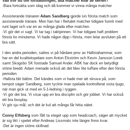
Vad tror du om fortsättningen, åtta matcher kvar av serien?
-Bara fortsätta som idag och då kommer vi vinna många matcher.
Assisterande tränaren
Adam Sandberg
gjorde sin första match som
assisterande tränare. Men han har i flertalet matcher tidigare funnit med
runt laget och var en av många glada efter matchen.
-Vi gör det vi sagt. Vi tar tag i taktpinnen. Vi har tidigare haft problem
första tio minuterna. Vi hade någon dipp i första, men letar avsluten på ett
bra sätt.
I den andra perioden, sattes vi på hårdare prov av Hallstahammar, som
har en del kvalitetspelare som Anton Ekström och Kevin Jansson Lorek
samt Skogsbo SK fostrade Samuel Ander. ABK har dock en betydligt
större bredd. Adam menade också att det blev lite tuffare efter den första
perioden.
-Hallsta blir bättre. Det kändes som vi hade mer att skruva på, som
tempot säger Sandberg, som tyckte man spelade kontrollerat sista tjugo,
när man gick ut med en 5-1-ledning i ryggen.
-Vi gör det bra. Vi visar upp en bra disciplin och gör jobbet. Vi har också
ett bra boxplay.
Vi gör sju mål, och det är kul att många får hitta nätet.
Conny Elfsberg
som fått ta steget upp som headcoach, säger att mycket
är sig likt i spelet efter Andreas Lissmats inte längre finns kvar.
-Det är ingen större skillnad.