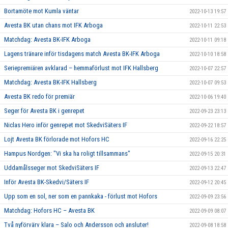
Bortamöte mot Kumla väntar
2022-10-13 19:57
Avesta BK utan chans mot IFK Arboga
2022-10-11 22:53
Matchdag: Avesta BK-IFK Arboga
2022-10-11 09:18
Lagens tränare inför tisdagens match Avesta BK-IFK Arboga
2022-10-10 18:58
Seriepremiären avklarad – hemmaförlust mot IFK Hallsberg
2022-10-07 22:57
Matchdag: Avesta BK-IFK Hallsberg
2022-10-07 09:53
Avesta BK redo för premiär
2022-10-06 19:40
Seger för Avesta BK i genrepet
2022-09-23 23:13
Niclas Hero inför genrepet mot SkedviSäters IF
2022-09-22 18:57
Lojt Avesta BK förlorade mot Hofors HC
2022-09-16 22:25
Hampus Nordgen: "Vi ska ha roligt tillsammans"
2022-09-15 20:31
Uddamålsseger mot SkedviSäters IF
2022-09-13 22:47
Inför Avesta BK-Skedvi/Säters IF
2022-09-12 20:45
Upp som en sol, ner som en pannkaka - förlust mot Hofors
2022-09-09 23:56
Matchdag: Hofors HC – Avesta BK
2022-09-09 08:07
Två nyförvärv klara – Salo och Andersson och ansluter!
2022-09-08 18:58