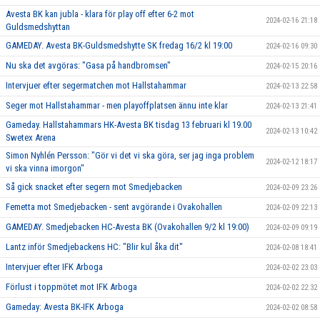
Avesta BK kan jubla - klara för play off efter 6-2 mot
2024-02-16 21:18
Guldsmedshyttan
GAMEDAY. Avesta BK-Guldsmedshytte SK fredag 16/2 kl 19:00
2024-02-16 09:30
Nu ska det avgöras: "Gasa på handbromsen"
2024-02-15 20:16
Intervjuer efter segermatchen mot Hallstahammar
2024-02-13 22:58
Seger mot Hallstahammar - men playoffplatsen ännu inte klar
2024-02-13 21:41
Gameday. Hallstahammars HK-Avesta BK tisdag 13 februari kl 19.00
2024-02-13 10:42
Swetex Arena
Simon Nyhlén Persson: "Gör vi det vi ska göra, ser jag inga problem
2024-02-12 18:17
vi ska vinna imorgon"
Så gick snacket efter segern mot Smedjebacken
2024-02-09 23:26
Femetta mot Smedjebacken - sent avgörande i Ovakohallen
2024-02-09 22:13
GAMEDAY. Smedjebacken HC-Avesta BK (Ovakohallen 9/2 kl 19:00)
2024-02-09 09:19
Lantz inför Smedjebackens HC: "Blir kul åka dit"
2024-02-08 18:41
Intervjuer efter IFK Arboga
2024-02-02 23:03
Förlust i toppmötet mot IFK Arboga
2024-02-02 22:32
Gameday: Avesta BK-IFK Arboga
2024-02-02 08:58