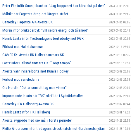
Peter Ehn inför Smedjebacken: "Jag hoppas vi kan köra slut på dem"
2023-01-09 20:01
Målrikt när Fagersta drog det längsta strået
2023-01-06 21:16
Gameday. Fagersta AIK-Avesta BK
2023-01-06 09:06
Morén inför bruksderbyt: "Vill se bra energi och tålamod"
2023-01-05 20:43
Henrik Lantz inför Trettondagens bortaderby mot FAIK
2023-01-05 20:05
Förlust mot Hallstahammar
2022-12-16 23:06
GAMEDAY: Avesta BK-Hallstahammars SK
2022-12-16 09:36
Lantz inför Hallstahammars HK: "Högt tempo"
2022-12-15 19:53
Avesta vann rysare borta mot Kumla Hockey
2022-12-09 23:06
Förlust mot serieledarna
2022-12-06 22:33
Ola Nordin: "Det är som ett lag man vinner"
2022-12-05 20:00
Imponerande insats när "BK" skrällde i Sydnärkehallen
2022-12-02 23:00
Gameday. IFK Hallsberg-Avesta BK
2022-12-02 09:44
Henrik Lantz inför IFK Hallsberg
2022-12-01 19:20
Avesta avgjorde med sex mål i första perioden
2022-11-29 22:55
Philip Andersson inför tisdagens streckmatch mot Guldsmedshyttan
2022-11-28 19:06