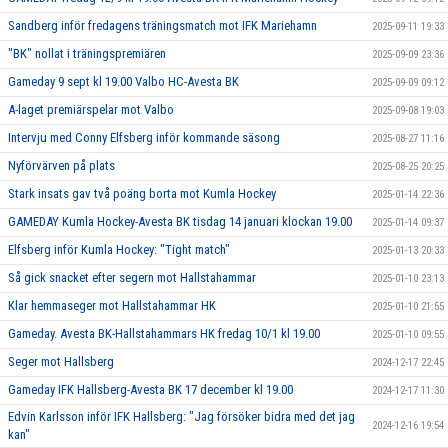
Sandberg inför fredagens träningsmatch mot IFK Mariehamn
2025-09-11 19:33
"BK" nollat i träningspremiären
2025-09-09 23:36
Gameday 9 sept kl 19.00 Valbo HC-Avesta BK
2025-09-09 09:12
A-laget premiärspelar mot Valbo
2025-09-08 19:03
Intervju med Conny Elfsberg inför kommande säsong
2025-08-27 11:16
Nyförvärven på plats
2025-08-25 20:25
Stark insats gav två poäng borta mot Kumla Hockey
2025-01-14 22:36
GAMEDAY Kumla Hockey-Avesta BK tisdag 14 januari klockan 19.00
2025-01-14 09:37
Elfsberg inför Kumla Hockey: "Tight match"
2025-01-13 20:33
Så gick snacket efter segern mot Hallstahammar
2025-01-10 23:13
Klar hemmaseger mot Hallstahammar HK
2025-01-10 21:55
Gameday. Avesta BK-Hallstahammars HK fredag 10/1 kl 19.00
2025-01-10 09:55
Seger mot Hallsberg
2024-12-17 22:45
Gameday IFK Hallsberg-Avesta BK 17 december kl 19.00
2024-12-17 11:30
Edvin Karlsson inför IFK Hallsberg: "Jag försöker bidra med det jag
2024-12-16 19:54
kan"