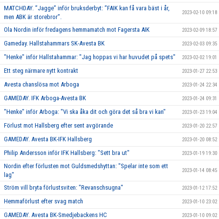
MATCHDAY. ”Jagge” inför bruksderbyt: ”FAIK kan få vara bäst i år,
2023-02-10 09:18
men ABK är storebror”.
Ola Nordin inför fredagens hemmamatch mot Fagersta AIK
2023-02-09 18:57
Gameday. Hallstahammars SK-Avesta BK
2023-02-03 09:35
"Henke" inför Hallstahammar: "Jag hoppas vi har huvudet på spets"
2023-02-02 19:01
Ett steg närmare nytt kontrakt
2023-01-27 22:53
Avesta chanslösa mot Arboga
2023-01-24 22:34
GAMEDAY. IFK Arboga-Avesta BK
2023-01-24 09:31
"Henke" inför Arboga: "Vi ska åka dit och göra det så bra vi kan"
2023-01-23 19:04
Förlust mot Hallsberg efter sent avgörande
2023-01-20 22:57
GAMEDAY. Avesta BK-IFK Hallsberg
2023-01-20 08:52
Philip Andersson inför IFK Hallsberg: "Sett bra ut"
2023-01-19 19:30
Nordin efter förlusten mot Guldsmedshyttan: "Spelar inte som ett
2023-01-14 08:45
lag"
Ström vill bryta förlustsviten: "Revanschsugna"
2023-01-12 17:52
Hemmaförlust efter svag match
2023-01-10 23:02
GAMEDAY. Avesta BK-Smedjebackens HC
2023-01-10 09:02