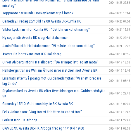
Edvin Karlsson efter 3-8 mot Kumla HC: "Vi blir straffade på våra
2024-10-25 22:53
misstag"
Toppmöte när Kumla Hockey kommer på besök
2024-10-25 10:14
Gameday. Fredag 25/10 kl 19.00 Avesta BK-Kumla HC
2024-10-25 07:54
Viktor Lyckman inför Kumla HC : "Det blir en kul utmaning"
2024-10-24 19:09
Ny seger när Avesta BK slog Hallstahammar
2024-10-22 22:44
Janis Pilka inför Hallstahammar: "Vi måste jobba som ett lag"
2024-10-21 19:22
Avesta BK bortavann mot IFK Hallsberg
2024-10-19 00:56
Oliver Ahlberg inför IFK Hallsberg: "De är inget lätt lag att möta"
2024-10-17 18:58
Hallsbergs tränare William Åhlund inför matchen mot Avesta BK
2024-10-17 16:44
Lissmats efter två poäng mot Guldsmedshyttan: "Vi är ett bredare
2024-10-16 08:48
lag än de"
Styrkebesked av Avesta BK efter övertidsseger mot Guldsmedshytte
2024-10-15 22:40
SK
Gameday 15/10. Guldsmedshytte SK-Avesta BK
2024-10-15 09:30
Felix Johansson: "Jag tror vi är bättre än vad vi tror"
2024-10-14 19:47
Förlust mot IFK Arboga
2024-10-11 22:43
GAMEDAY. Avesta BK-IFK Arboga fredag 11/10 kl 19:00
2024-10-11 08:58