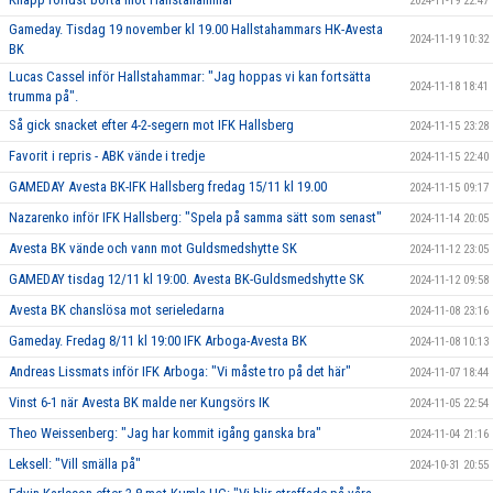
2024-11-19 22:47
Gameday. Tisdag 19 november kl 19.00 Hallstahammars HK-Avesta
2024-11-19 10:32
BK
Lucas Cassel inför Hallstahammar: "Jag hoppas vi kan fortsätta
2024-11-18 18:41
trumma på".
Så gick snacket efter 4-2-segern mot IFK Hallsberg
2024-11-15 23:28
Favorit i repris - ABK vände i tredje
2024-11-15 22:40
GAMEDAY Avesta BK-IFK Hallsberg fredag 15/11 kl 19.00
2024-11-15 09:17
Nazarenko inför IFK Hallsberg: "Spela på samma sätt som senast"
2024-11-14 20:05
Avesta BK vände och vann mot Guldsmedshytte SK
2024-11-12 23:05
GAMEDAY tisdag 12/11 kl 19:00. Avesta BK-Guldsmedshytte SK
2024-11-12 09:58
Avesta BK chanslösa mot serieledarna
2024-11-08 23:16
Gameday. Fredag 8/11 kl 19:00 IFK Arboga-Avesta BK
2024-11-08 10:13
Andreas Lissmats inför IFK Arboga: "Vi måste tro på det här"
2024-11-07 18:44
Vinst 6-1 när Avesta BK malde ner Kungsörs IK
2024-11-05 22:54
Theo Weissenberg: "Jag har kommit igång ganska bra"
2024-11-04 21:16
Leksell: "Vill smälla på"
2024-10-31 20:55