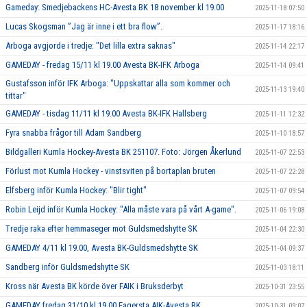
Gameday: Smedjebackens HC-Avesta BK 18 november kl 19.00
2025-11-18 07:50
Lucas Skogsman ”Jag är inne i ett bra flow”.
2025-11-17 18:16
Arboga avgjorde i tredje: "Det lilla extra saknas"
2025-11-14 22:17
GAMEDAY - fredag 15/11 kl 19.00 Avesta BK-IFK Arboga
2025-11-14 09:41
Gustafsson inför IFK Arboga: "Uppskattar alla som kommer och
2025-11-13 19:40
tittar"
GAMEDAY - tisdag 11/11 kl 19.00 Avesta BK-IFK Hallsberg
2025-11-11 12:32
Fyra snabba frågor till Adam Sandberg
2025-11-10 18:57
Bildgalleri Kumla Hockey-Avesta BK 251107. Foto: Jörgen Åkerlund
2025-11-07 22:53
Förlust mot Kumla Hockey - vinstsviten på bortaplan bruten
2025-11-07 22:28
Elfsberg inför Kumla Hockey: "Blir tight"
2025-11-07 09:54
Robin Leijd inför Kumla Hockey: "Alla måste vara på vårt A-game".
2025-11-06 19:08
Tredje raka efter hemmaseger mot Guldsmedshytte SK
2025-11-04 22:30
GAMEDAY 4/11 kl 19.00, Avesta BK-Guldsmedshytte SK
2025-11-04 09:37
Sandberg inför Guldsmedshytte SK
2025-11-03 18:11
Kross när Avesta BK körde över FAIK i Bruksderbyt
2025-10-31 23:55
GAMEDAY fredag 31/10 kl 19.00 Fagersta AIK-Avesta BK
2025-10-31 09:07