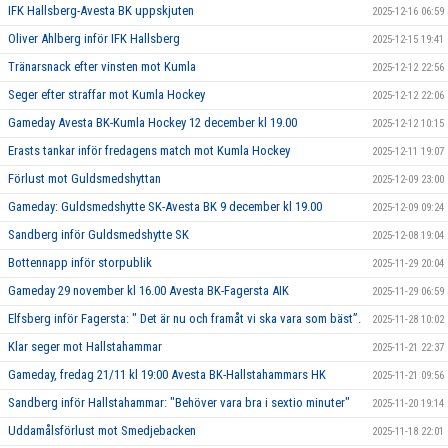
IFK Hallsberg-Avesta BK uppskjuten
2025-12-16 06:59
Oliver Ahlberg inför IFK Hallsberg
2025-12-15 19:41
Tränarsnack efter vinsten mot Kumla
2025-12-12 22:56
Seger efter straffar mot Kumla Hockey
2025-12-12 22:06
Gameday Avesta BK-Kumla Hockey 12 december kl 19.00
2025-12-12 10:15
Erasts tankar inför fredagens match mot Kumla Hockey
2025-12-11 19:07
Förlust mot Guldsmedshyttan
2025-12-09 23:00
Gameday: Guldsmedshytte SK-Avesta BK 9 december kl 19.00
2025-12-09 09:24
Sandberg inför Guldsmedshytte SK
2025-12-08 19:04
Bottennapp inför storpublik
2025-11-29 20:04
Gameday 29 november kl 16.00 Avesta BK-Fagersta AIK
2025-11-29 06:59
Elfsberg inför Fagersta: " Det är nu och framåt vi ska vara som bäst”.
2025-11-28 10:02
Klar seger mot Hallstahammar
2025-11-21 22:37
Gameday, fredag 21/11 kl 19:00 Avesta BK-Hallstahammars HK
2025-11-21 09:56
Sandberg inför Hallstahammar: "Behöver vara bra i sextio minuter"
2025-11-20 19:14
Uddamålsförlust mot Smedjebacken
2025-11-18 22:01