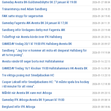
Gameday Avesta BK-Guldsmedshytte SK 27 januari kl 19.00
2026-01-27 08:04
Tränarintervju med Adam Sandberg
2026-01-26 18:25
FAIK satte stopp för segersviten
2026-01-24 19:45
Gameday Fagersta AIK-Avesta BK 24 januari kl 17,00
2026-01-24 11:31
Sandberg inför lördagens derby mot Fagersta AIK
2026-01-23 19:48
Tvåsiffrigt när Avesta körde över IFK Hallsberg
2026-01-20 23:16
GAMEDAY tisdag 20/1 kl 19:00 IFK Hallsberg-Avesta BK
2026-01-20 09:57
Sandberg: ”Jag tror vi kommer att möta ett desperat Hallsberg för
2026-01-19 19:04
att ta tre poäng”.
Avesta vände till seger borta mot Hallstahammar
2026-01-16 22:15
GAMEDAY fredag 16/1 klockan 19.00 Hallstahammars HK-Avesta BK
2026-01-16 09:34
Tre viktiga poäng mot Smedjebacken HC
2026-01-13 23:10
Casper Leksell inför Smedjebackens HC: ”Vi måste spela bra hockey
2026-01-12 18:30
i 60 minuter för att vinna”.
Målrikt när Avesta BK vann mot Arboga
2026-01-09 23:15
Gameday IFK Arboga-Avesta BK 9 januari kl 19.00
2026-01-09 08:14
Berglund inför IFK Arboga
2026-01-08 18:46