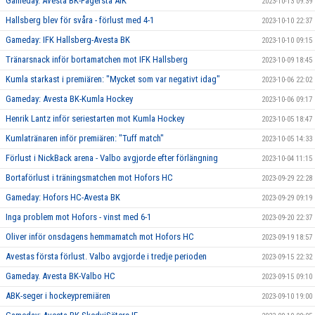
Gameday. Avesta BK-Fagersta AIK
2023-10-13 09:39
Hallsberg blev för svåra - förlust med 4-1
2023-10-10 22:37
Gameday: IFK Hallsberg-Avesta BK
2023-10-10 09:15
Tränarsnack inför bortamatchen mot IFK Hallsberg
2023-10-09 18:45
Kumla starkast i premiären: "Mycket som var negativt idag"
2023-10-06 22:02
Gameday: Avesta BK-Kumla Hockey
2023-10-06 09:17
Henrik Lantz inför seriestarten mot Kumla Hockey
2023-10-05 18:47
Kumlatränaren inför premiären: "Tuff match"
2023-10-05 14:33
Förlust i NickBack arena - Valbo avgjorde efter förlängning
2023-10-04 11:15
Bortaförlust i träningsmatchen mot Hofors HC
2023-09-29 22:28
Gameday: Hofors HC-Avesta BK
2023-09-29 09:19
Inga problem mot Hofors - vinst med 6-1
2023-09-20 22:37
Oliver inför onsdagens hemmamatch mot Hofors HC
2023-09-19 18:57
Avestas första förlust. Valbo avgjorde i tredje perioden
2023-09-15 22:32
Gameday. Avesta BK-Valbo HC
2023-09-15 09:10
ABK-seger i hockeypremiären
2023-09-10 19:00