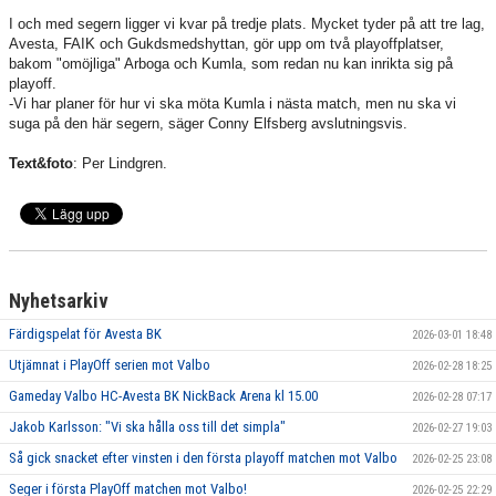
I och med segern ligger vi kvar på tredje plats. Mycket tyder på att tre lag,
Avesta, FAIK och Gukdsmedshyttan, gör upp om två playoffplatser,
bakom "omöjliga" Arboga och Kumla, som redan nu kan inrikta sig på
playoff.
-Vi har planer för hur vi ska möta Kumla i nästa match, men nu ska vi
suga på den här segern, säger Conny Elfsberg avslutningsvis.
Text&foto
: Per Lindgren.
Nyhetsarkiv
Färdigspelat för Avesta BK
2026-03-01 18:48
Utjämnat i PlayOff serien mot Valbo
2026-02-28 18:25
Gameday Valbo HC-Avesta BK NickBack Arena kl 15.00
2026-02-28 07:17
Jakob Karlsson: "Vi ska hålla oss till det simpla"
2026-02-27 19:03
Så gick snacket efter vinsten i den första playoff matchen mot Valbo
2026-02-25 23:08
Seger i första PlayOff matchen mot Valbo!
2026-02-25 22:29