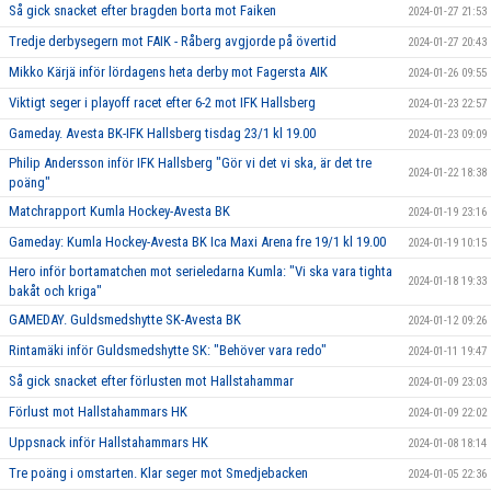
Så gick snacket efter bragden borta mot Faiken
2024-01-27 21:53
Tredje derbysegern mot FAIK - Råberg avgjorde på övertid
2024-01-27 20:43
Mikko Kärjä inför lördagens heta derby mot Fagersta AIK
2024-01-26 09:55
Viktigt seger i playoff racet efter 6-2 mot IFK Hallsberg
2024-01-23 22:57
Gameday. Avesta BK-IFK Hallsberg tisdag 23/1 kl 19.00
2024-01-23 09:09
Philip Andersson inför IFK Hallsberg "Gör vi det vi ska, är det tre
2024-01-22 18:38
poäng"
Matchrapport Kumla Hockey-Avesta BK
2024-01-19 23:16
Gameday: Kumla Hockey-Avesta BK Ica Maxi Arena fre 19/1 kl 19.00
2024-01-19 10:15
Hero inför bortamatchen mot serieledarna Kumla: "Vi ska vara tighta
2024-01-18 19:33
bakåt och kriga"
GAMEDAY. Guldsmedshytte SK-Avesta BK
2024-01-12 09:26
Rintamäki inför Guldsmedshytte SK: "Behöver vara redo"
2024-01-11 19:47
Så gick snacket efter förlusten mot Hallstahammar
2024-01-09 23:03
Förlust mot Hallstahammars HK
2024-01-09 22:02
Uppsnack inför Hallstahammars HK
2024-01-08 18:14
Tre poäng i omstarten. Klar seger mot Smedjebacken
2024-01-05 22:36