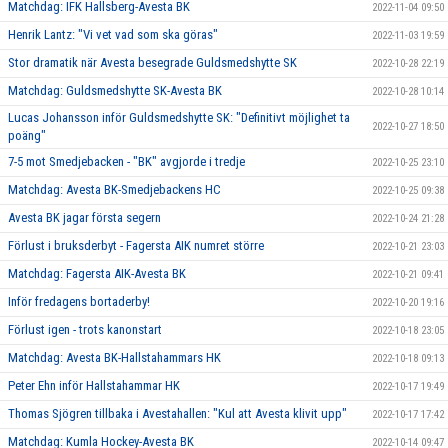
Matchdag: IFK Hallsberg-Avesta BK
2022-11-04 09:50
Henrik Lantz: "Vi vet vad som ska göras"
2022-11-03 19:59
Stor dramatik när Avesta besegrade Guldsmedshytte SK
2022-10-28 22:19
Matchdag: Guldsmedshytte SK-Avesta BK
2022-10-28 10:14
Lucas Johansson inför Guldsmedshytte SK: "Definitivt möjlighet ta
2022-10-27 18:50
poäng"
7-5 mot Smedjebacken - "BK" avgjorde i tredje
2022-10-25 23:10
Matchdag: Avesta BK-Smedjebackens HC
2022-10-25 09:38
Avesta BK jagar första segern
2022-10-24 21:28
Förlust i bruksderbyt - Fagersta AIK numret större
2022-10-21 23:03
Matchdag: Fagersta AIK-Avesta BK
2022-10-21 09:41
Inför fredagens bortaderby!
2022-10-20 19:16
Förlust igen - trots kanonstart
2022-10-18 23:05
Matchdag: Avesta BK-Hallstahammars HK
2022-10-18 09:13
Peter Ehn inför Hallstahammar HK
2022-10-17 19:49
Thomas Sjögren tillbaka i Avestahallen: "Kul att Avesta klivit upp"
2022-10-17 17:42
Matchdag: Kumla Hockey-Avesta BK
2022-10-14 09:47