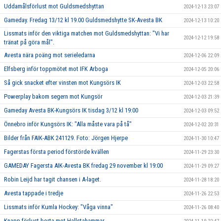
Uddamålsförlust mot Guldsmedshyttan
2024-12-13 23:07
Gameday. Fredag 13/12 kl 19.00 Guldsmedshytte SK-Avesta BK
2024-12-13 10:20
Lissmats inför den viktiga matchen mot Guldsmedshyttan: "Vi har
2024-12-12 19:58
tränat på göra mål".
Avesta nära poäng mot serieledarna
2024-12-06 22:09
Elfsberg inför toppmötet mot IFK Arboga
2024-12-05 20:06
Så gick snacket efter vinsten mot Kungsörs IK
2024-12-03 22:58
Powerplay bakom segern mot Kungsör
2024-12-03 21:39
Gameday Avesta BK-Kungsörs IK tisdag 3/12 kl 19:00
2024-12-03 09:52
Önnebro inför Kungsörs IK: "Alla måste vara på tå"
2024-12-02 20:31
Bilder från FAIK-ABK 241129. Foto: Jörgen Hjerpe
2024-11-30 10:47
Fagerstas första period förstörde kvällen
2024-11-29 23:30
GAMEDAY Fagersta AIK-Avesta BK fredag 29 november kl 19:00
2024-11-29 09:27
Robin Leijd har tagit chansen i A-laget.
2024-11-28 18:20
Avesta tappade i tredje
2024-11-26 22:53
Lissmats inför Kumla Hockey: "Våga vinna"
2024-11-26 08:40
Knapp förlust borta mot Hallstahammar