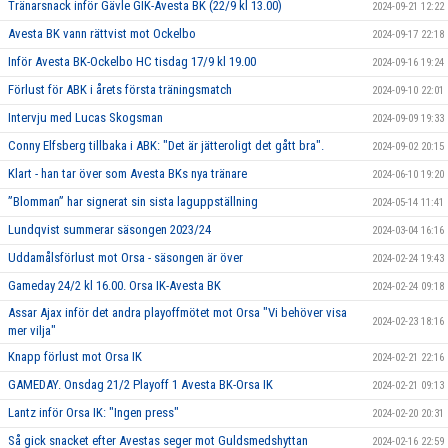
Tränarsnack inför Gävle GIK-Avesta BK (22/9 kl 13.00)
2024-09-21 12:22
Avesta BK vann rättvist mot Ockelbo
2024-09-17 22:18
Inför Avesta BK-Ockelbo HC tisdag 17/9 kl 19.00
2024-09-16 19:24
Förlust för ABK i årets första träningsmatch
2024-09-10 22:01
Intervju med Lucas Skogsman
2024-09-09 19:33
Conny Elfsberg tillbaka i ABK: "Det är jätteroligt det gått bra".
2024-09-02 20:15
Klart - han tar över som Avesta BKs nya tränare
2024-06-10 19:20
”Blomman” har signerat sin sista laguppställning
2024-05-14 11:41
Lundqvist summerar säsongen 2023/24
2024-03-04 16:16
Uddamålsförlust mot Orsa - säsongen är över
2024-02-24 19:43
Gameday 24/2 kl 16.00. Orsa IK-Avesta BK
2024-02-24 09:18
Assar Ajax inför det andra playoffmötet mot Orsa "Vi behöver visa
2024-02-23 18:16
mer vilja"
Knapp förlust mot Orsa IK
2024-02-21 22:16
GAMEDAY. Onsdag 21/2 Playoff 1 Avesta BK-Orsa IK
2024-02-21 09:13
Lantz inför Orsa IK: "Ingen press"
2024-02-20 20:31
Så gick snacket efter Avestas seger mot Guldsmedshyttan
2024-02-16 22:59