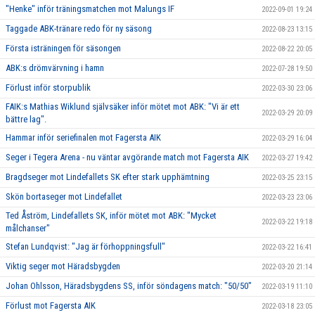
"Henke" inför träningsmatchen mot Malungs IF
2022-09-01 19:24
Taggade ABK-tränare redo för ny säsong
2022-08-23 13:15
Första isträningen för säsongen
2022-08-22 20:05
ABK:s drömvärvning i hamn
2022-07-28 19:50
Förlust inför storpublik
2022-03-30 23:06
FAIK:s Mathias Wiklund självsäker inför mötet mot ABK: "Vi är ett
2022-03-29 20:09
bättre lag".
Hammar inför seriefinalen mot Fagersta AIK
2022-03-29 16:04
Seger i Tegera Arena - nu väntar avgörande match mot Fagersta AIK
2022-03-27 19:42
Bragdseger mot Lindefallets SK efter stark upphämtning
2022-03-25 23:15
Skön bortaseger mot Lindefallet
2022-03-23 23:06
Ted Åström, Lindefallets SK, inför mötet mot ABK: "Mycket
2022-03-22 19:18
målchanser"
Stefan Lundqvist: "Jag är förhoppningsfull"
2022-03-22 16:41
Viktig seger mot Häradsbygden
2022-03-20 21:14
Johan Ohlsson, Häradsbygdens SS, inför söndagens match: "50/50"
2022-03-19 11:10
Förlust mot Fagersta AIK
2022-03-18 23:05