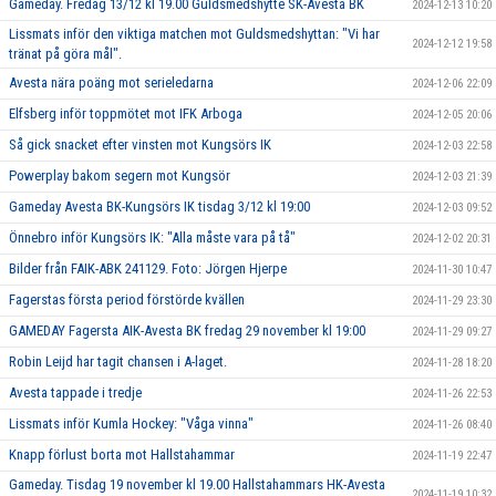
Gameday. Fredag 13/12 kl 19.00 Guldsmedshytte SK-Avesta BK
2024-12-13 10:20
Lissmats inför den viktiga matchen mot Guldsmedshyttan: "Vi har
2024-12-12 19:58
tränat på göra mål".
Avesta nära poäng mot serieledarna
2024-12-06 22:09
Elfsberg inför toppmötet mot IFK Arboga
2024-12-05 20:06
Så gick snacket efter vinsten mot Kungsörs IK
2024-12-03 22:58
Powerplay bakom segern mot Kungsör
2024-12-03 21:39
Gameday Avesta BK-Kungsörs IK tisdag 3/12 kl 19:00
2024-12-03 09:52
Önnebro inför Kungsörs IK: "Alla måste vara på tå"
2024-12-02 20:31
Bilder från FAIK-ABK 241129. Foto: Jörgen Hjerpe
2024-11-30 10:47
Fagerstas första period förstörde kvällen
2024-11-29 23:30
GAMEDAY Fagersta AIK-Avesta BK fredag 29 november kl 19:00
2024-11-29 09:27
Robin Leijd har tagit chansen i A-laget.
2024-11-28 18:20
Avesta tappade i tredje
2024-11-26 22:53
Lissmats inför Kumla Hockey: "Våga vinna"
2024-11-26 08:40
Knapp förlust borta mot Hallstahammar
2024-11-19 22:47
Gameday. Tisdag 19 november kl 19.00 Hallstahammars HK-Avesta
2024-11-19 10:32