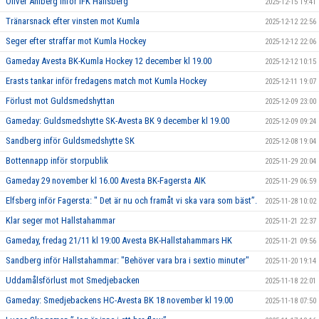
Oliver Ahlberg inför IFK Hallsberg
2025-12-15 19:41
Tränarsnack efter vinsten mot Kumla
2025-12-12 22:56
Seger efter straffar mot Kumla Hockey
2025-12-12 22:06
Gameday Avesta BK-Kumla Hockey 12 december kl 19.00
2025-12-12 10:15
Erasts tankar inför fredagens match mot Kumla Hockey
2025-12-11 19:07
Förlust mot Guldsmedshyttan
2025-12-09 23:00
Gameday: Guldsmedshytte SK-Avesta BK 9 december kl 19.00
2025-12-09 09:24
Sandberg inför Guldsmedshytte SK
2025-12-08 19:04
Bottennapp inför storpublik
2025-11-29 20:04
Gameday 29 november kl 16.00 Avesta BK-Fagersta AIK
2025-11-29 06:59
Elfsberg inför Fagersta: " Det är nu och framåt vi ska vara som bäst”.
2025-11-28 10:02
Klar seger mot Hallstahammar
2025-11-21 22:37
Gameday, fredag 21/11 kl 19:00 Avesta BK-Hallstahammars HK
2025-11-21 09:56
Sandberg inför Hallstahammar: "Behöver vara bra i sextio minuter"
2025-11-20 19:14
Uddamålsförlust mot Smedjebacken
2025-11-18 22:01
Gameday: Smedjebackens HC-Avesta BK 18 november kl 19.00
2025-11-18 07:50