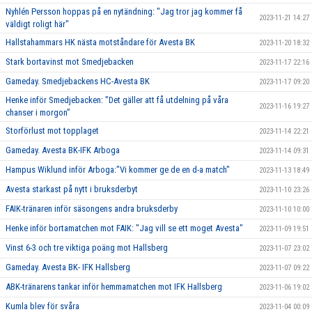
Nyhlén Persson hoppas på en nytändning: "Jag tror jag kommer få
2023-11-21 14:27
väldigt roligt här"
Hallstahammars HK nästa motståndare för Avesta BK
2023-11-20 18:32
Stark bortavinst mot Smedjebacken
2023-11-17 22:16
Gameday. Smedjebackens HC-Avesta BK
2023-11-17 09:20
Henke inför Smedjebacken: ”Det gäller att få utdelning på våra
2023-11-16 19:27
chanser i morgon”
Storförlust mot topplaget
2023-11-14 22:21
Gameday. Avesta BK-IFK Arboga
2023-11-14 09:31
Hampus Wiklund inför Arboga:"Vi kommer ge de en d-a match"
2023-11-13 18:49
Avesta starkast på nytt i bruksderbyt
2023-11-10 23:26
FAIK-tränaren inför säsongens andra bruksderby
2023-11-10 10:00
Henke inför bortamatchen mot FAIK: "Jag vill se ett moget Avesta"
2023-11-09 19:51
Vinst 6-3 och tre viktiga poäng mot Hallsberg
2023-11-07 23:02
Gameday. Avesta BK- IFK Hallsberg
2023-11-07 09:22
ABK-tränarens tankar inför hemmamatchen mot IFK Hallsberg
2023-11-06 19:02
Kumla blev för svåra
2023-11-04 00:09