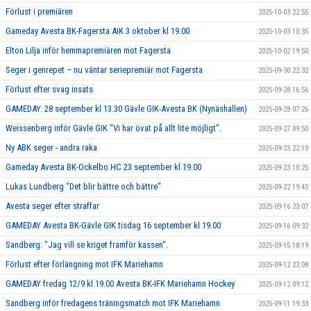
Förlust i premiären
2025-10-03 22:55
Gameday Avesta BK-Fagersta AIK 3 oktober kl 19.00
2025-10-03 10:35
Elton Lilja inför hemmapremiären mot Fagersta
2025-10-02 19:50
Seger i genrepet – nu väntar seriepremiär mot Fagersta
2025-09-30 22:32
Förlust efter svag insats
2025-09-28 16:56
GAMEDAY. 28 september kl 13.30 Gävle GIK-Avesta BK (Nynäshallen)
2025-09-28 07:26
Weissenberg inför Gävle GIK "Vi har övat på allt lite möjligt".
2025-09-27 09:50
Ny ABK seger - andra raka
2025-09-23 22:10
Gameday Avesta BK-Ockelbo HC 23 september kl 19.00
2025-09-23 10:25
Lukas Lundberg "Det blir bättre och bättre"
2025-09-22 19:45
Avesta seger efter straffar
2025-09-16 23:07
GAMEDAY Avesta BK-Gävle GIK tisdag 16 september kl 19.00
2025-09-16 09:32
Sandberg: "Jag vill se kriget framför kassen".
2025-09-15 18:19
Förlust efter förlängning mot IFK Mariehamn
2025-09-12 23:08
GAMEDAY fredag 12/9 kl 19.00 Avesta BK-IFK Mariehamn Hockey
2025-09-12 09:12
Sandberg inför fredagens träningsmatch mot IFK Mariehamn
2025-09-11 19:33