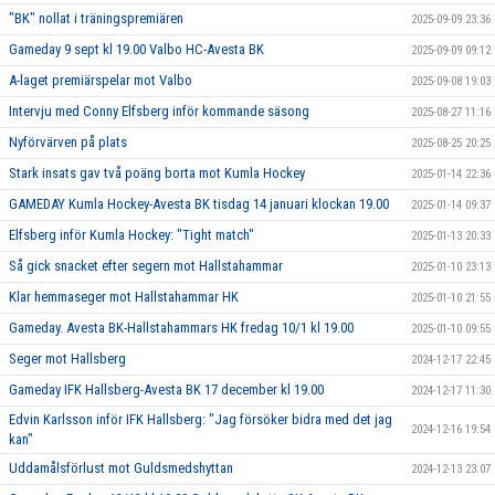
"BK" nollat i träningspremiären
2025-09-09 23:36
Gameday 9 sept kl 19.00 Valbo HC-Avesta BK
2025-09-09 09:12
A-laget premiärspelar mot Valbo
2025-09-08 19:03
Intervju med Conny Elfsberg inför kommande säsong
2025-08-27 11:16
Nyförvärven på plats
2025-08-25 20:25
Stark insats gav två poäng borta mot Kumla Hockey
2025-01-14 22:36
GAMEDAY Kumla Hockey-Avesta BK tisdag 14 januari klockan 19.00
2025-01-14 09:37
Elfsberg inför Kumla Hockey: "Tight match"
2025-01-13 20:33
Så gick snacket efter segern mot Hallstahammar
2025-01-10 23:13
Klar hemmaseger mot Hallstahammar HK
2025-01-10 21:55
Gameday. Avesta BK-Hallstahammars HK fredag 10/1 kl 19.00
2025-01-10 09:55
Seger mot Hallsberg
2024-12-17 22:45
Gameday IFK Hallsberg-Avesta BK 17 december kl 19.00
2024-12-17 11:30
Edvin Karlsson inför IFK Hallsberg: "Jag försöker bidra med det jag
2024-12-16 19:54
kan"
Uddamålsförlust mot Guldsmedshyttan
2024-12-13 23:07