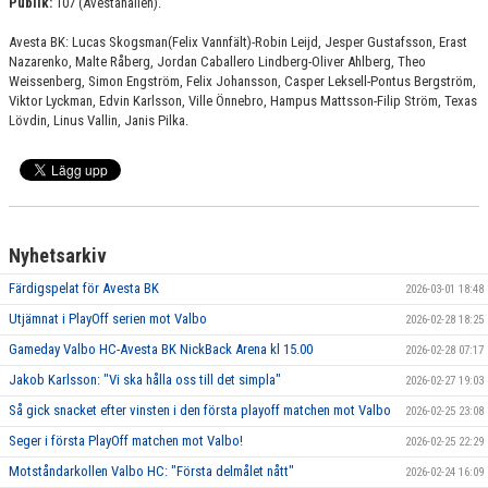
Publik:
107 (Avestahallen).
Avesta BK: Lucas Skogsman(Felix Vannfält)-Robin Leijd, Jesper Gustafsson, Erast
Nazarenko, Malte Råberg, Jordan Caballero Lindberg-Oliver Ahlberg, Theo
Weissenberg, Simon Engström, Felix Johansson, Casper Leksell-Pontus Bergström,
Viktor Lyckman, Edvin Karlsson, Ville Önnebro, Hampus Mattsson-Filip Ström, Texas
Lövdin, Linus Vallin, Janis Pilka.
Nyhetsarkiv
Färdigspelat för Avesta BK
2026-03-01 18:48
Utjämnat i PlayOff serien mot Valbo
2026-02-28 18:25
Gameday Valbo HC-Avesta BK NickBack Arena kl 15.00
2026-02-28 07:17
Jakob Karlsson: "Vi ska hålla oss till det simpla"
2026-02-27 19:03
Så gick snacket efter vinsten i den första playoff matchen mot Valbo
2026-02-25 23:08
Seger i första PlayOff matchen mot Valbo!
2026-02-25 22:29
Motståndarkollen Valbo HC: "Första delmålet nått"
2026-02-24 16:09