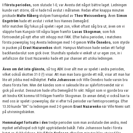
I första perioden,
som slutade 1-0, var Avesta det något bättre laget. Ledningen
kunde vart större, då vi hade två avslut i målramen. Redan efter knappa minuten
prickade
Malte Råberg
stolpen framspelad av
Theo Weissenberg.
Även
Simon
Engström
hade ett avslut i virket hos Hannes Demegård.
Inför matchen låg fokus på spelet i eget zon, vilket oftast såg bra ut, även om vi
släppte fram Kungsör till några lägen framför
Lucas Skogsman
, som fick
förtroendet på nytt efter sitt inhopp mot FAIK. Efter halva perioden, i matchens
första powerplay, tog Avesta ledningen med 1-0 genom
Ville Önnebro,
som styrde
in pucken på
Erast Nazarenkos
skott. Hampus Mattsson hade sedan ett farligt
backhandavslut som gick över. Stundtals spelade vi enkelt ut ur egen zon, in i
anfallszon där Erast Nazarenko hade ett par chanser att utöka ledningen.
Även om det inte glänste,
så tog ABK över allt mer av spelet i andra perioden,
vilket också skotten 31-3 (!) visar. Att man man bara gjorde ett mål, visar att man har
lite att jobba med målskyttet.
Felix Johansson
och Ville Önnebro hade varsin bra
chans första fem. Men det kändes som vi saknade lite av självförtroendet när vi
gick på avslut. Dessutom hade ofta Demegård fri sikt. Något som vi gjorde bra var
att hindra KIK komma till frilägen framför Skogsman. En annan detalj vi också kan ta
med oss är spelet i powerplay, där vi efter två perioder var femtioprocentiga. Efter
13.30 kunde "BK" ta ledningen med 2-0 genom
Erast Nazarenko
när Ville Niemi satt
på utvisningsbänken.
Hemmalaget fortsatte i den
tredje perioden som man avslutade den andra, med
mycket anfallsspel och tight uppträdande bakåt. Felix Johansson hade i första