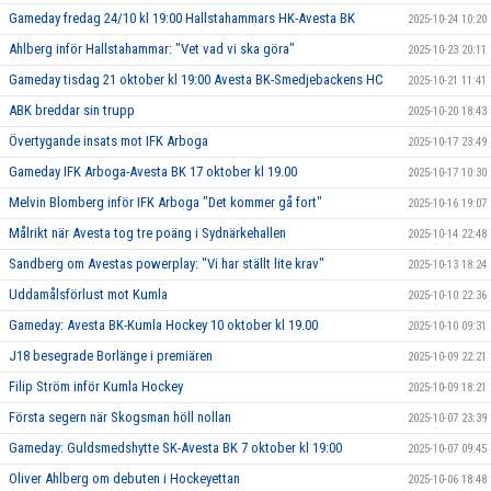
Gameday fredag 24/10 kl 19:00 Hallstahammars HK-Avesta BK
2025-10-24 10:20
Ahlberg inför Hallstahammar: "Vet vad vi ska göra"
2025-10-23 20:11
Gameday tisdag 21 oktober kl 19:00 Avesta BK-Smedjebackens HC
2025-10-21 11:41
ABK breddar sin trupp
2025-10-20 18:43
Övertygande insats mot IFK Arboga
2025-10-17 23:49
Gameday IFK Arboga-Avesta BK 17 oktober kl 19.00
2025-10-17 10:30
Melvin Blomberg inför IFK Arboga "Det kommer gå fort"
2025-10-16 19:07
Målrikt när Avesta tog tre poäng i Sydnärkehallen
2025-10-14 22:48
Sandberg om Avestas powerplay: "Vi har ställt lite krav"
2025-10-13 18:24
Uddamålsförlust mot Kumla
2025-10-10 22:36
Gameday: Avesta BK-Kumla Hockey 10 oktober kl 19.00
2025-10-10 09:31
J18 besegrade Borlänge i premiären
2025-10-09 22:21
Filip Ström inför Kumla Hockey
2025-10-09 18:21
Första segern när Skogsman höll nollan
2025-10-07 23:39
Gameday: Guldsmedshytte SK-Avesta BK 7 oktober kl 19:00
2025-10-07 09:45
Oliver Ahlberg om debuten i Hockeyettan
2025-10-06 18:48