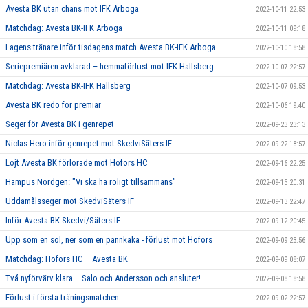
Avesta BK utan chans mot IFK Arboga
2022-10-11 22:53
Matchdag: Avesta BK-IFK Arboga
2022-10-11 09:18
Lagens tränare inför tisdagens match Avesta BK-IFK Arboga
2022-10-10 18:58
Seriepremiären avklarad – hemmaförlust mot IFK Hallsberg
2022-10-07 22:57
Matchdag: Avesta BK-IFK Hallsberg
2022-10-07 09:53
Avesta BK redo för premiär
2022-10-06 19:40
Seger för Avesta BK i genrepet
2022-09-23 23:13
Niclas Hero inför genrepet mot SkedviSäters IF
2022-09-22 18:57
Lojt Avesta BK förlorade mot Hofors HC
2022-09-16 22:25
Hampus Nordgen: "Vi ska ha roligt tillsammans"
2022-09-15 20:31
Uddamålsseger mot SkedviSäters IF
2022-09-13 22:47
Inför Avesta BK-Skedvi/Säters IF
2022-09-12 20:45
Upp som en sol, ner som en pannkaka - förlust mot Hofors
2022-09-09 23:56
Matchdag: Hofors HC – Avesta BK
2022-09-09 08:07
Två nyförvärv klara – Salo och Andersson och ansluter!
2022-09-08 18:58
Förlust i första träningsmatchen
2022-09-02 22:57