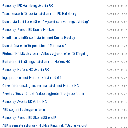
Gameday: IFK Hallsberg-Avesta BK
2023-10-10 09:15
Tränarsnack inför bortamatchen mot IFK Hallsberg
2023-10-09 18:45
Kumla starkast i premiären: "Mycket som var negativt idag"
2023-10-06 22:02
Gameday: Avesta BK-Kumla Hockey
2023-10-06 09:17
Henrik Lantz inför seriestarten mot Kumla Hockey
2023-10-05 18:47
Kumlatränaren inför premiären: "Tuff match"
2023-10-05 14:33
Förlust i NickBack arena - Valbo avgjorde efter förlängning
2023-10-04 11:15
Bortaförlust i träningsmatchen mot Hofors HC
2023-09-29 22:28
Gameday: Hofors HC-Avesta BK
2023-09-29 09:19
Inga problem mot Hofors - vinst med 6-1
2023-09-20 22:37
Oliver inför onsdagens hemmamatch mot Hofors HC
2023-09-19 18:57
Avestas första förlust. Valbo avgjorde i tredje perioden
2023-09-15 22:32
Gameday. Avesta BK-Valbo HC
2023-09-15 09:10
ABK-seger i hockeypremiären
2023-09-10 19:00
Gameday: Avesta BK-SkedviSäters IF
2023-09-10 09:05
ABK:s senaste nyförvärv Nicklas Rintamäki ”Jag är väldigt
2023-09-07 20:04