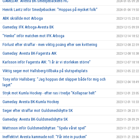
GAMEDAY. Avesta BK-Smedjebackens HC
2024-01-05 09:28
Henrik Lantz inför Smedjebacken: "Hoppas på mycket folk"
2024-01-04 19:50
ABK skrällde mot Arboga
2023-12-15 23:02
Gameday. IFK Arboga-Avesta BK
2023-12-15 09:59
"Henke" inför matchen mot IFK Arboga
2023-12-14 18:52
Förlust efter straffar - men viktig poäng efter sen kvittering
2023-12-08 22:59
Gameday: Avesta BK-Fagersta AIK
2023-12-08 10:38
Karlsson inför Fagersta AIK: "I år är vi storleken större"
2023-12-07 18:18
Viktig seger mot Hallsberg-tillbaka på slutspelsplats
2023-12-05 22:22
Tony inför Hallsberg: "Jag hoppas det släpper både för mig och
2023-12-04 18:49
laget"
Stryk mot Kumla Hockey - efter ras i tredje "Kollapsar helt"
2023-12-01 23:05
Gameday. Avesta BK-Kumla Hockey
2023-12-01 10:33
Seger efter straffar mot Guldsmedshytte SK
2023-11-28 23:11
Gameday: Avesta BK-Guldsmedshytte SK
2023-11-28 09:29
Mattsson inför Guldsmedshyttan: "Spela vårat spel"
2023-11-27 20:59
Ineffektivt Avesta kammade noll: "Får inte in pucken"
2023-11-21 23:06