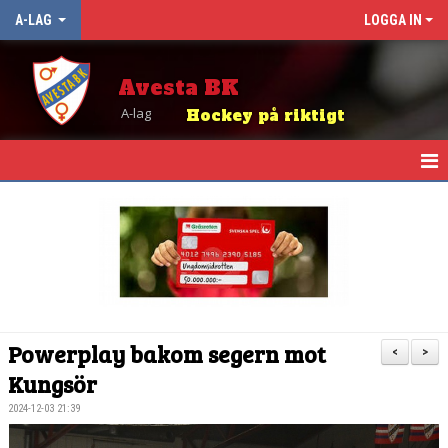
A-LAG
LOGGA IN
Avesta BK
A-lag
Hockey på riktigt
HEM
NYHETER
KALENDER
TRUPPEN
Powerplay bakom segern mot
<
>
MATCHER
Kungsör
2024-12-03 21:39
TABELL OCH RESULTAT