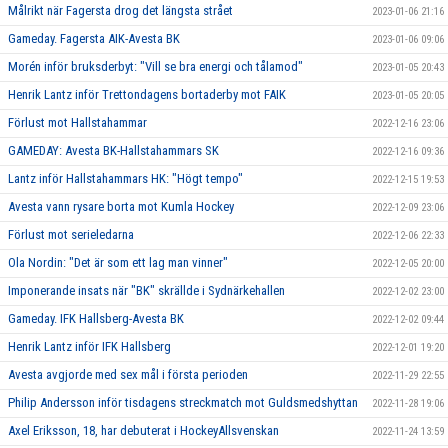
Målrikt när Fagersta drog det längsta strået
2023-01-06 21:16
Gameday. Fagersta AIK-Avesta BK
2023-01-06 09:06
Morén inför bruksderbyt: "Vill se bra energi och tålamod"
2023-01-05 20:43
Henrik Lantz inför Trettondagens bortaderby mot FAIK
2023-01-05 20:05
Förlust mot Hallstahammar
2022-12-16 23:06
GAMEDAY: Avesta BK-Hallstahammars SK
2022-12-16 09:36
Lantz inför Hallstahammars HK: "Högt tempo"
2022-12-15 19:53
Avesta vann rysare borta mot Kumla Hockey
2022-12-09 23:06
Förlust mot serieledarna
2022-12-06 22:33
Ola Nordin: "Det är som ett lag man vinner"
2022-12-05 20:00
Imponerande insats när "BK" skrällde i Sydnärkehallen
2022-12-02 23:00
Gameday. IFK Hallsberg-Avesta BK
2022-12-02 09:44
Henrik Lantz inför IFK Hallsberg
2022-12-01 19:20
Avesta avgjorde med sex mål i första perioden
2022-11-29 22:55
Philip Andersson inför tisdagens streckmatch mot Guldsmedshyttan
2022-11-28 19:06
Axel Eriksson, 18, har debuterat i HockeyAllsvenskan
2022-11-24 13:59