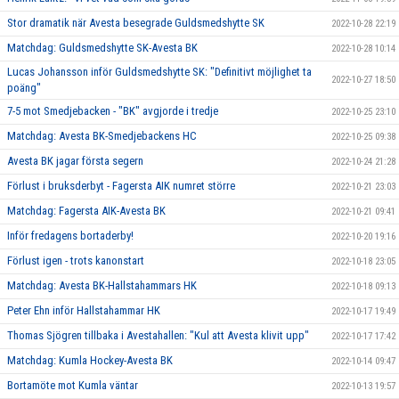
Stor dramatik när Avesta besegrade Guldsmedshytte SK
2022-10-28 22:19
Matchdag: Guldsmedshytte SK-Avesta BK
2022-10-28 10:14
Lucas Johansson inför Guldsmedshytte SK: "Definitivt möjlighet ta
2022-10-27 18:50
poäng"
7-5 mot Smedjebacken - "BK" avgjorde i tredje
2022-10-25 23:10
Matchdag: Avesta BK-Smedjebackens HC
2022-10-25 09:38
Avesta BK jagar första segern
2022-10-24 21:28
Förlust i bruksderbyt - Fagersta AIK numret större
2022-10-21 23:03
Matchdag: Fagersta AIK-Avesta BK
2022-10-21 09:41
Inför fredagens bortaderby!
2022-10-20 19:16
Förlust igen - trots kanonstart
2022-10-18 23:05
Matchdag: Avesta BK-Hallstahammars HK
2022-10-18 09:13
Peter Ehn inför Hallstahammar HK
2022-10-17 19:49
Thomas Sjögren tillbaka i Avestahallen: "Kul att Avesta klivit upp"
2022-10-17 17:42
Matchdag: Kumla Hockey-Avesta BK
2022-10-14 09:47
Bortamöte mot Kumla väntar
2022-10-13 19:57