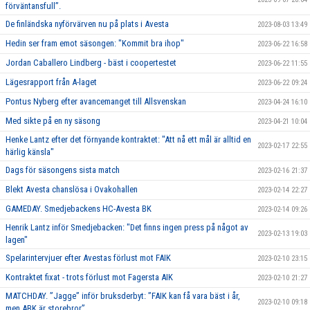
förväntansfull”.
De finländska nyförvärven nu på plats i Avesta
2023-08-03 13:49
Hedin ser fram emot säsongen: "Kommit bra ihop"
2023-06-22 16:58
Jordan Caballero Lindberg - bäst i coopertestet
2023-06-22 11:55
Lägesrapport från A-laget
2023-06-22 09:24
Pontus Nyberg efter avancemanget till Allsvenskan
2023-04-24 16:10
Med sikte på en ny säsong
2023-04-21 10:04
Henke Lantz efter det förnyande kontraktet: "Att nå ett mål är alltid en
2023-02-17 22:55
härlig känsla"
Dags för säsongens sista match
2023-02-16 21:37
Blekt Avesta chanslösa i Ovakohallen
2023-02-14 22:27
GAMEDAY. Smedjebackens HC-Avesta BK
2023-02-14 09:26
Henrik Lantz inför Smedjebacken: "Det finns ingen press på något av
2023-02-13 19:03
lagen"
Spelarintervjuer efter Avestas förlust mot FAIK
2023-02-10 23:15
Kontraktet fixat - trots förlust mot Fagersta AIK
2023-02-10 21:27
MATCHDAY. ”Jagge” inför bruksderbyt: ”FAIK kan få vara bäst i år,
2023-02-10 09:18
men ABK är storebror”.