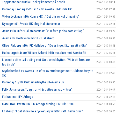
Toppmöte när Kumla Hockey kommer på besök
2024-10-25 10:14
Gameday. Fredag 25/10 kl 19.00 Avesta BK-Kumla HC
2024-10-25 07:54
Viktor Lyckman inför Kumla HC : "Det blir en kul utmaning"
2024-10-24 19:09
Ny seger när Avesta BK slog Hallstahammar
2024-10-22 22:44
Janis Pilka inför Hallstahammar: "Vi måste jobba som ett lag"
2024-10-21 19:22
Avesta BK bortavann mot IFK Hallsberg
2024-10-19 00:56
Oliver Ahlberg inför IFK Hallsberg: "De är inget lätt lag att möta"
2024-10-17 18:58
Hallsbergs tränare William Åhlund inför matchen mot Avesta BK
2024-10-17 16:44
Lissmats efter två poäng mot Guldsmedshyttan: "Vi är ett bredare
2024-10-16 08:48
lag än de"
Styrkebesked av Avesta BK efter övertidsseger mot Guldsmedshytte
2024-10-15 22:40
SK
Gameday 15/10. Guldsmedshytte SK-Avesta BK
2024-10-15 09:30
Felix Johansson: "Jag tror vi är bättre än vad vi tror"
2024-10-14 19:47
Förlust mot IFK Arboga
2024-10-11 22:43
GAMEDAY. Avesta BK-IFK Arboga fredag 11/10 kl 19:00
2024-10-11 08:58
Elfsberg: "I det stora hela tycker jag vi hittat rätt i femmorna"
2024-10-10 20:20