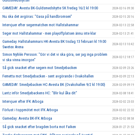
Guldsmedshyttan
GAMEDAY. Avesta BK-Guldsmedshytte SK fredag 16/2 kl 19:00
2024-02-16 09:30
Nu ska det avgöras: "Gasa på handbromsen"
2024-02-15 20:16
Intervjuer efter segermatchen mot Hallstahammar
2024-02-13 22:58
Seger mot Hallstahammar - men playoffplatsen ännu inte klar
2024-02-13 21:41
Gameday. Hallstahammars HK-Avesta BK tisdag 13 februari kl 19.00
2024-02-13 10:42
Swetex Arena
Simon Nyhlén Persson: "Gör vi det vi ska göra, ser jag inga problem
2024-02-12 18:17
vi ska vinna imorgon"
Så gick snacket efter segern mot Smedjebacken
2024-02-09 23:26
Femetta mot Smedjebacken - sent avgörande i Ovakohallen
2024-02-09 22:13
GAMEDAY. Smedjebacken HC-Avesta BK (Ovakohallen 9/2 kl 19:00)
2024-02-09 09:19
Lantz inför Smedjebackens HC: "Blir kul åka dit"
2024-02-08 18:41
Intervjuer efter IFK Arboga
2024-02-02 23:03
Förlust i toppmötet mot IFK Arboga
2024-02-02 22:32
Gameday: Avesta BK-IFK Arboga
2024-02-02 08:58
Så gick snacket efter bragden borta mot Faiken
2024-01-27 21:53