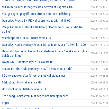
Tredje derbysegern mot FAIK - Råberg avgjorde på övertid
2024-01-27 20:43
Mikko Kärjä inför lördagens heta derby mot Fagersta AIK
2024-01-26 09:55
Viktigt seger i playoff racet efter 6-2 mot IFK Hallsberg
2024-01-23 22:57
Gameday. Avesta BK-IFK Hallsberg tisdag 23/1 kl 19.00
2024-01-23 09:09
Philip Andersson inför IFK Hallsberg "Gör vi det vi ska, är det tre
2024-01-22 18:38
poäng"
Matchrapport Kumla Hockey-Avesta BK
2024-01-19 23:16
Gameday: Kumla Hockey-Avesta BK Ica Maxi Arena fre 19/1 kl 19.00
2024-01-19 10:15
Hero inför bortamatchen mot serieledarna Kumla: "Vi ska vara tighta
2024-01-18 19:33
bakåt och kriga"
GAMEDAY. Guldsmedshytte SK-Avesta BK
2024-01-12 09:26
Rintamäki inför Guldsmedshytte SK: "Behöver vara redo"
2024-01-11 19:47
Så gick snacket efter förlusten mot Hallstahammar
2024-01-09 23:03
Förlust mot Hallstahammars HK
2024-01-09 22:02
Uppsnack inför Hallstahammars HK
2024-01-08 18:14
Tre poäng i omstarten. Klar seger mot Smedjebacken
2024-01-05 22:36
Seger
2024-01-05 22:34