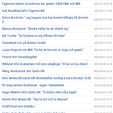
Fagerstas Dennis Gustafsson har spelat i både FAIK och ABK
2022-03-18 07:28
Isak Rundblad inför Fagersta AIK
2022-03-17 19:54
Simon Broström: ”Jag hoppas man kan komma tillbaka till division
2022-03-17 16:34
2”.
Marcus Blomqvist: "Avesta verkar ha ett stabilt lag"
2022-03-17 11:17
Nik Truden: "De förtjänar ta sig tillbaka till tvåan"
2022-03-16 18:35
Sternebäck tror på Avesta i kvalet
2022-03-16 13:01
Lucas Högosta om ABK "De har en bra mix av unga och gamla"
2022-03-15 16:15
Förlust mot Häradsbygden
2022-03-11 22:52
Wiklund inför kvalseriens två sista omgångar "Vi har en bra chans"
2022-03-08 16:25
Viktig Avestavinst mot Gävle GIK
2022-03-06 20:27
Inför Avesta BK-Gävle GIK Avestahallen söndag 6 mars klockan 16:00
2022-03-05 11:37
Ett steg närmare kvalserien - seger i Nynäshallen
2022-03-04 23:02
Viggo Meerits inför Gävle GIK: "Vi måste sätta våra lägen".
2022-03-03 19:50
Nervik inför Avesta BK: "Ska ha hul och ta chansen"
2022-03-03 15:12
Strafförlust mot Ockelbo
2022-03-02 22:54