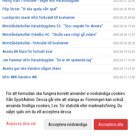
Härlig start i förkvalet - seger mot Häradsbygden
2022-02-27 22:55
Filip Ström: "Vi ska spela vårt spel"
2022-02-26 09:56
Lundqvists snack inför förkvalet till kvalserien
2022-02-25 09:48
Motståndarkollen Häradsbygdens SS - "Stor respekt för Avesta"
2022-02-24 19:54
Motståndarkollen Ockelbo HC: "Skulle vara roligt gå vidare"
2022-02-24 12:37
Motståndarkollen - förkvalet till kvalserien
2022-02-23 20:23
Avesta BK klara för fortsatt kval
2022-02-18 22:43
Jan Hammar inför Häradsbygden: "De är ett spelande lag"
2022-02-17 15:54
Avesta gav inte Vansbro någon chans
2022-02-13 19:37
Inför ABK-Vansbro AIK
2022-02-12 13:30
Avesta körde över BK Ockra
2022-02-11 22:35
För att hemsidan ska fungera korrekt använder vi nödvändiga cookies
Inför ABK-BK Ockra Hockey
2022-02-10 08:12
från SportAdmin. Dessa går inte att stänga av. Föreningen kan också
Ny seger för Avesta - 7-1 borta mot Ore
2022-02-08 22:30
använda frivilliga cookies, t.ex. för statistik eller marknadsföring. Du
Förlänger ABK segersviten?
2022-02-07 16:17
väljer själv om du vill acceptera dessa.
Tvåsiffrigt mot svagt Hedemora
2022-02-04 23:22
Anpassa dina val
Acceptera nödvändiga
Acceptera alla
Mattsson inför Hedemora SK: "Starterna kan bli bättre"
2022-02-03 16:36