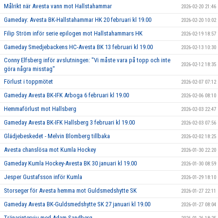
Målrikt när Avesta vann mot Hallstahammar
2026-02-20 21:46
Gameday: Avesta BK-Hallstahammar HK 20 februari kl 19.00
2026-02-20 10:02
Filip Ström inför serie epilogen mot Hallstahammars HK
2026-02-19 18:57
Gameday Smedjebackens HC-Avesta BK 13 februari kl 19.00
2026-02-13 10:30
Conny Elfsberg inför avslutningen: "Vi måste vara på topp och inte
2026-02-12 18:35
göra några misstag"
Förlust i toppmötet
2026-02-07 07:12
Gameday Avesta BK-IFK Arboga 6 februari kl 19.00
2026-02-06 08:10
Hemmaförlust mot Hallsberg
2026-02-03 22:47
Gameday Avesta BK-IFK Hallsberg 3 februari kl 19.00
2026-02-03 07:56
Glädjebeskedet - Melvin Blomberg tillbaka
2026-02-02 18:25
Avesta chanslösa mot Kumla Hockey
2026-01-30 22:20
Gameday Kumla Hockey-Avesta BK 30 januari kl 19.00
2026-01-30 08:59
Jesper Gustafsson inför Kumla
2026-01-29 18:10
Storseger för Avesta hemma mot Guldsmedshytte SK
2026-01-27 22:11
Gameday Avesta BK-Guldsmedshytte SK 27 januari kl 19.00
2026-01-27 08:04
Tränarintervju med Adam Sandberg