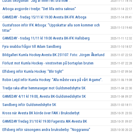
Lucas Skogsman ”Jag är inne i ett bra flow”.
2025-11-17 18:16
Arboga avgjorde i tredje: "Det lilla extra saknas"
2025-11-14 22:17
GAMEDAY - fredag 15/11 kl 19.00 Avesta BK-IFK Arboga
2025-11-14 09:41
Gustafsson inför IFK Arboga: "Uppskattar alla som kommer och
2025-11-13 19:40
tittar"
GAMEDAY - tisdag 11/11 kl 19.00 Avesta BK-IFK Hallsberg
2025-11-11 12:32
Fyra snabba frågor till Adam Sandberg
2025-11-10 18:57
Bildgalleri Kumla Hockey-Avesta BK 251107. Foto: Jörgen Åkerlund
2025-11-07 22:53
Förlust mot Kumla Hockey - vinstsviten på bortaplan bruten
2025-11-07 22:28
Elfsberg inför Kumla Hockey: "Blir tight"
2025-11-07 09:54
Robin Leijd inför Kumla Hockey: "Alla måste vara på vårt A-game".
2025-11-06 19:08
Tredje raka efter hemmaseger mot Guldsmedshytte SK
2025-11-04 22:30
GAMEDAY 4/11 kl 19.00, Avesta BK-Guldsmedshytte SK
2025-11-04 09:37
Sandberg inför Guldsmedshytte SK
2025-11-03 18:11
Kross när Avesta BK körde över FAIK i Bruksderbyt
2025-10-31 23:55
GAMEDAY fredag 31/10 kl 19.00 Fagersta AIK-Avesta BK
2025-10-31 09:07
Elfsberg inför säsongens andra bruksderby: "Noggranna"
2025-10-30 20:22