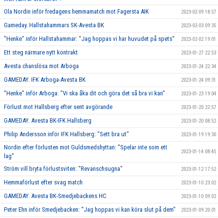
Ola Nordin inför fredagens hemmamatch mot Fagersta AIK
2023-02-09 18:57
Gameday. Hallstahammars SK-Avesta BK
2023-02-03 09:35
"Henke" inför Hallstahammar: "Jag hoppas vi har huvudet på spets"
2023-02-02 19:01
Ett steg närmare nytt kontrakt
2023-01-27 22:53
Avesta chanslösa mot Arboga
2023-01-24 22:34
GAMEDAY. IFK Arboga-Avesta BK
2023-01-24 09:31
"Henke" inför Arboga: "Vi ska åka dit och göra det så bra vi kan"
2023-01-23 19:04
Förlust mot Hallsberg efter sent avgörande
2023-01-20 22:57
GAMEDAY. Avesta BK-IFK Hallsberg
2023-01-20 08:52
Philip Andersson inför IFK Hallsberg: "Sett bra ut"
2023-01-19 19:30
Nordin efter förlusten mot Guldsmedshyttan: "Spelar inte som ett
2023-01-14 08:45
lag"
Ström vill bryta förlustsviten: "Revanschsugna"
2023-01-12 17:52
Hemmaförlust efter svag match
2023-01-10 23:02
GAMEDAY. Avesta BK-Smedjebackens HC
2023-01-10 09:02
Peter Ehn inför Smedjebacken: "Jag hoppas vi kan köra slut på dem"
2023-01-09 20:01