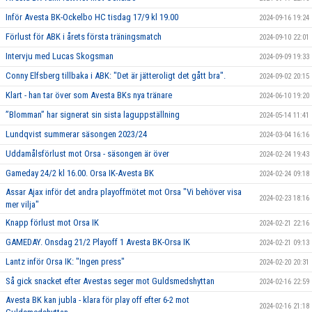
Inför Avesta BK-Ockelbo HC tisdag 17/9 kl 19.00
2024-09-16 19:24
Förlust för ABK i årets första träningsmatch
2024-09-10 22:01
Intervju med Lucas Skogsman
2024-09-09 19:33
Conny Elfsberg tillbaka i ABK: "Det är jätteroligt det gått bra".
2024-09-02 20:15
Klart - han tar över som Avesta BKs nya tränare
2024-06-10 19:20
”Blomman” har signerat sin sista laguppställning
2024-05-14 11:41
Lundqvist summerar säsongen 2023/24
2024-03-04 16:16
Uddamålsförlust mot Orsa - säsongen är över
2024-02-24 19:43
Gameday 24/2 kl 16.00. Orsa IK-Avesta BK
2024-02-24 09:18
Assar Ajax inför det andra playoffmötet mot Orsa "Vi behöver visa
2024-02-23 18:16
mer vilja"
Knapp förlust mot Orsa IK
2024-02-21 22:16
GAMEDAY. Onsdag 21/2 Playoff 1 Avesta BK-Orsa IK
2024-02-21 09:13
Lantz inför Orsa IK: "Ingen press"
2024-02-20 20:31
Så gick snacket efter Avestas seger mot Guldsmedshyttan
2024-02-16 22:59
Avesta BK kan jubla - klara för play off efter 6-2 mot
2024-02-16 21:18