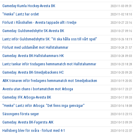
Gameday Kumla Hockey-Avesta BK
2023-11-03 09:31
"Henke" Lantz har ordet
2023-11-02 18:10
Förlust i Råsshallen - Avesta tappade allt i tredje
2023-10-27 23:16
Gameday. Guldsmedshytte SK-Avesta BK
2023-10-27 09:16
Lantz inför Guldsmedshytte SK: "Vi ska hålla oss till vårt spel"
2023-10-26 18:19
Förlust med uddamålet mot Hallstahammar
2023-10-24 21:57
Gameday. Avesta BK-Hallstahammars HK
2023-10-24 09:03
Lantz tankar inför tisdagens hemmamatch mot Hallstahammar
2023-10-23 18:28
Gameday. Avesta BK-Smedjebackens HC
2023-10-20 09:20
ABK tränaren inför fredagens hemmamatch mot Smedjebacken
2023-10-19 20:05
Avesta utan chans i bortamatchen mot Arboga
2023-10-17 23:27
Gameday. IFK Arboga-Avesta BK
2023-10-17 09:33
"Henke" Lantz inför Arboga: "Det finns inga genvägar"
2023-10-16 18:08
Säsongens första seger
2023-10-13 23:15
Gameday. Avesta BK-Fagersta AIK
2023-10-13 09:39
Hallsberg blev för svåra - förlust med 4-1
2023-10-10 22:37