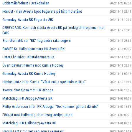
Uddamålsförlust i Ovakohallen
2022-11-23 08:30
Förlust - men Avesta bjöd Fagersta på hårt motstånd
2022-11-18 22:43
Gameday. Avesta BK-Fagersta AIK
2022-11-18 10:00
DERBYDAGS. Kom och stötta Avesta BK på fredag till tre pinnar mot
2022-11-17 19:41
FAIK
Stor dramatik när "BK" tog andra raka segern
2022-11-15 23:15
GAMEDAY. Hallstahammars HK-Avesta BK
2022-11-15 09:36
Peter Ehn inför Hallstahammars SK
2022-11-14 18:39
Övertidsvinst hemma mot Kumla Hockey
2022-11-11 23:06
Gameday. Avesta BK-Kumla Hockey
2022-11-11 09:42
Henke Lantz inför Kumla: "Vårat enkla spel måste sitta"
2022-11-10 18:49
Avesta chanslösa mot IFK Arboga
2022-11-09 11:55
Matchdag: IFK Arboga-Avesta BK
2022-11-08 09:56
Philip Andersson inför IFK Arboga: "Det kommer gå fort därute"
2022-11-07 18:53
Förlust mot Hallsberg efter svag tredje period
2022-11-05 00:21
Matchdag: IFK Hallsberg-Avesta BK
2022-11-04 09:50
Henrik Lantz: "Vi vet vad som ska göras"
2022-11-03 19:59