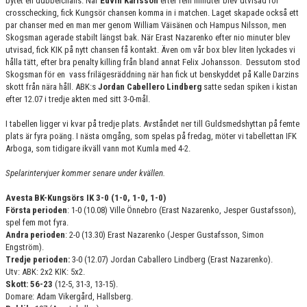
bytet en dubbelchans. När
Edvin Karlsson
efter fem minuter blev utvisad för
crosschecking, fick Kungsör chansen komma in i matchen. Laget skapade också ett
par chanser med en man mer genom William Väisänen och Hampus Nilsson, men
Skogsman agerade stabilt längst bak. När Erast Nazarenko efter nio minuter blev
utvisad, fick KIK på nytt chansen få kontakt. Även om vår box blev liten lyckades vi
hålla tätt, efter bra penalty killing från bland annat Felix Johansson. Dessutom stod
Skogsman för en vass frilägesräddning när han fick ut benskyddet på Kalle Darzins
skott från nära håll. ABK:s
Jordan Cabellero Lindberg
satte sedan spiken i kistan
efter 12.07 i tredje akten med sitt 3-0-mål.
I tabellen ligger vi kvar på tredje plats. Avståndet ner till Guldsmedshyttan på femte
plats är fyra poäng. I nästa omgång, som spelas på fredag, möter vi tabellettan IFK
Arboga, som tidigare ikväll vann mot Kumla med 4-2.
Spelarintervjuer kommer senare under kvällen.
Avesta BK-Kungsörs IK 3-0 (1-0, 1-0, 1-0)
Första perioden
: 1-0 (10.08) Ville Önnebro (Erast Nazarenko, Jesper Gustafsson),
spel fem mot fyra.
Andra perioden
: 2-0 (13.30) Erast Nazarenko (Jesper Gustafsson, Simon
Engström).
Tredje perioden:
3-0 (12.07) Jordan Caballero Lindberg (Erast Nazarenko).
Utv: ABK: 2x2 KIK: 5x2.
Skott: 56-23
(12-5, 31-3, 13-15).
Domare: Adam Vikergård, Hallsberg.