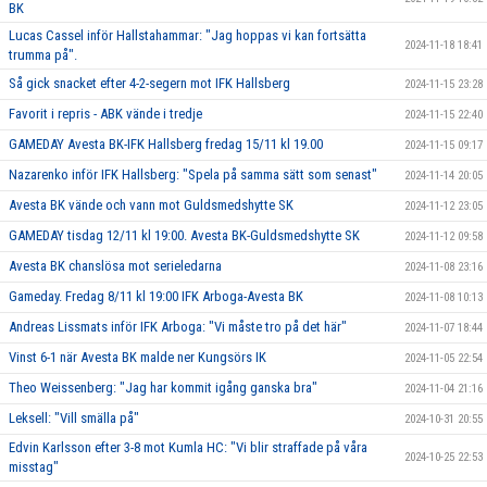
BK
Lucas Cassel inför Hallstahammar: "Jag hoppas vi kan fortsätta
2024-11-18 18:41
trumma på".
Så gick snacket efter 4-2-segern mot IFK Hallsberg
2024-11-15 23:28
Favorit i repris - ABK vände i tredje
2024-11-15 22:40
GAMEDAY Avesta BK-IFK Hallsberg fredag 15/11 kl 19.00
2024-11-15 09:17
Nazarenko inför IFK Hallsberg: "Spela på samma sätt som senast"
2024-11-14 20:05
Avesta BK vände och vann mot Guldsmedshytte SK
2024-11-12 23:05
GAMEDAY tisdag 12/11 kl 19:00. Avesta BK-Guldsmedshytte SK
2024-11-12 09:58
Avesta BK chanslösa mot serieledarna
2024-11-08 23:16
Gameday. Fredag 8/11 kl 19:00 IFK Arboga-Avesta BK
2024-11-08 10:13
Andreas Lissmats inför IFK Arboga: "Vi måste tro på det här"
2024-11-07 18:44
Vinst 6-1 när Avesta BK malde ner Kungsörs IK
2024-11-05 22:54
Theo Weissenberg: "Jag har kommit igång ganska bra"
2024-11-04 21:16
Leksell: "Vill smälla på"
2024-10-31 20:55
Edvin Karlsson efter 3-8 mot Kumla HC: "Vi blir straffade på våra
2024-10-25 22:53
misstag"