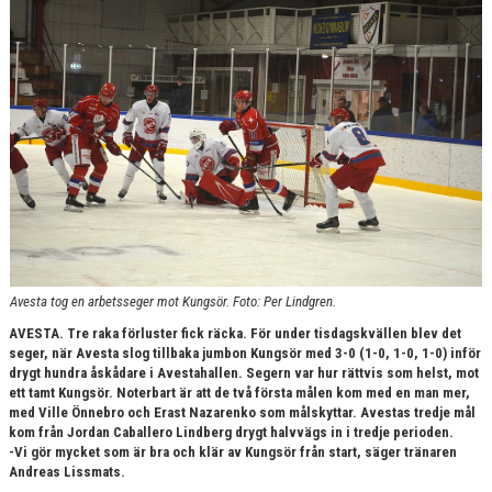
KONTAKT
Avesta tog en arbetsseger mot Kungsör. Foto: Per Lindgren.
AVESTA. Tre raka förluster fick räcka. För under tisdagskvällen blev det
seger, när Avesta slog tillbaka jumbon Kungsör med 3-0 (1-0, 1-0, 1-0) inför
drygt hundra åskådare i Avestahallen. Segern var hur rättvis som helst, mot
ett tamt Kungsör. Noterbart är att de två första målen kom med en man mer,
med Ville Önnebro och Erast Nazarenko som målskyttar. Avestas tredje mål
kom från Jordan Caballero Lindberg drygt halvvägs in i tredje perioden.
-Vi gör mycket som är bra och klär av Kungsör från start, säger tränaren
Andreas Lissmats.