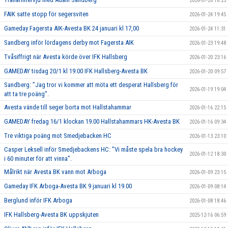
2026-01-26 18:25
FAIK satte stopp för segersviten
2026-01-24 19:45
Gameday Fagersta AIK-Avesta BK 24 januari kl 17,00
2026-01-24 11:31
Sandberg inför lördagens derby mot Fagersta AIK
2026-01-23 19:48
Tvåsiffrigt när Avesta körde över IFK Hallsberg
2026-01-20 23:16
GAMEDAY tisdag 20/1 kl 19:00 IFK Hallsberg-Avesta BK
2026-01-20 09:57
Sandberg: ”Jag tror vi kommer att möta ett desperat Hallsberg för
2026-01-19 19:04
att ta tre poäng”.
Avesta vände till seger borta mot Hallstahammar
2026-01-16 22:15
GAMEDAY fredag 16/1 klockan 19.00 Hallstahammars HK-Avesta BK
2026-01-16 09:34
Tre viktiga poäng mot Smedjebacken HC
2026-01-13 23:10
Casper Leksell inför Smedjebackens HC: ”Vi måste spela bra hockey
2026-01-12 18:30
i 60 minuter för att vinna”.
Målrikt när Avesta BK vann mot Arboga
2026-01-09 23:15
Gameday IFK Arboga-Avesta BK 9 januari kl 19.00
2026-01-09 08:14
Berglund inför IFK Arboga
2026-01-08 18:46
IFK Hallsberg-Avesta BK uppskjuten
2025-12-16 06:59