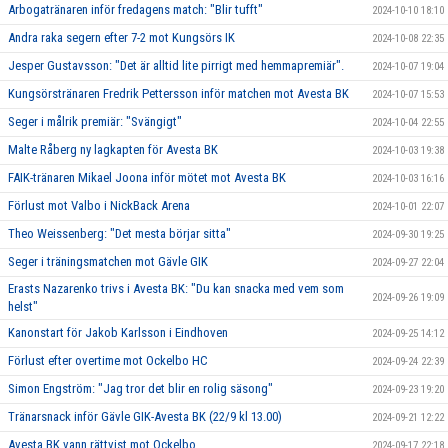
Arbogatränaren inför fredagens match: "Blir tufft"
2024-10-10 18:10
Andra raka segern efter 7-2 mot Kungsörs IK
2024-10-08 22:35
Jesper Gustavsson: "Det är alltid lite pirrigt med hemmapremiär".
2024-10-07 19:04
Kungsörstränaren Fredrik Pettersson inför matchen mot Avesta BK
2024-10-07 15:53
Seger i målrik premiär: "Svängigt"
2024-10-04 22:55
Malte Råberg ny lagkapten för Avesta BK
2024-10-03 19:38
FAIK-tränaren Mikael Joona inför mötet mot Avesta BK
2024-10-03 16:16
Förlust mot Valbo i NickBack Arena
2024-10-01 22:07
Theo Weissenberg: "Det mesta börjar sitta"
2024-09-30 19:25
Seger i träningsmatchen mot Gävle GIK
2024-09-27 22:04
Erasts Nazarenko trivs i Avesta BK: "Du kan snacka med vem som
2024-09-26 19:09
helst"
Kanonstart för Jakob Karlsson i Eindhoven
2024-09-25 14:12
Förlust efter overtime mot Ockelbo HC
2024-09-24 22:39
Simon Engström: "Jag tror det blir en rolig säsong"
2024-09-23 19:20
Tränarsnack inför Gävle GIK-Avesta BK (22/9 kl 13.00)
2024-09-21 12:22
Avesta BK vann rättvist mot Ockelbo
2024-09-17 22:18