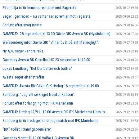
Elton Lilja inför hemmapremiären mot Fagersta
2025-10-02 19:50
Seger i genrepet – nu väntar seriepremiär mot Fagersta
2025-09-30 22:32
Förlust efter svag insats
2025-09-28 16:56
GAMEDAY. 28 september kl 13.30 Gävle GIK-Avesta BK (Nynäshallen)
2025-09-28 07:26
Weissenberg inför Gävle GIK "Vi har övat på allt lite möjligt".
2025-09-27 09:50
Ny ABK seger - andra raka
2025-09-23 22:10
Gameday Avesta BK-Ockelbo HC 23 september kl 19.00
2025-09-23 10:25
Lukas Lundberg "Det blir bättre och bättre"
2025-09-22 19:45
Avesta seger efter straffar
2025-09-16 23:07
GAMEDAY Avesta BK-Gävle GIK tisdag 16 september kl 19.00
2025-09-16 09:32
Sandberg: "Jag vill se kriget framför kassen".
2025-09-15 18:19
Förlust efter förlängning mot IFK Mariehamn
2025-09-12 23:08
GAMEDAY fredag 12/9 kl 19.00 Avesta BK-IFK Mariehamn Hockey
2025-09-12 09:12
Sandberg inför fredagens träningsmatch mot IFK Mariehamn
2025-09-11 19:33
"BK" nollat i träningspremiären
2025-09-09 23:36
Gameday 9 sept kl 19.00 Valbo HC-Avesta BK
2025-09-09 09:12