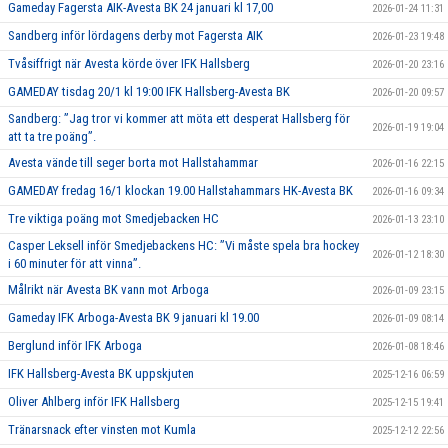
Gameday Fagersta AIK-Avesta BK 24 januari kl 17,00
2026-01-24 11:31
Sandberg inför lördagens derby mot Fagersta AIK
2026-01-23 19:48
Tvåsiffrigt när Avesta körde över IFK Hallsberg
2026-01-20 23:16
GAMEDAY tisdag 20/1 kl 19:00 IFK Hallsberg-Avesta BK
2026-01-20 09:57
Sandberg: ”Jag tror vi kommer att möta ett desperat Hallsberg för
2026-01-19 19:04
att ta tre poäng”.
Avesta vände till seger borta mot Hallstahammar
2026-01-16 22:15
GAMEDAY fredag 16/1 klockan 19.00 Hallstahammars HK-Avesta BK
2026-01-16 09:34
Tre viktiga poäng mot Smedjebacken HC
2026-01-13 23:10
Casper Leksell inför Smedjebackens HC: ”Vi måste spela bra hockey
2026-01-12 18:30
i 60 minuter för att vinna”.
Målrikt när Avesta BK vann mot Arboga
2026-01-09 23:15
Gameday IFK Arboga-Avesta BK 9 januari kl 19.00
2026-01-09 08:14
Berglund inför IFK Arboga
2026-01-08 18:46
IFK Hallsberg-Avesta BK uppskjuten
2025-12-16 06:59
Oliver Ahlberg inför IFK Hallsberg
2025-12-15 19:41
Tränarsnack efter vinsten mot Kumla
2025-12-12 22:56