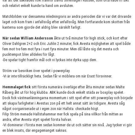
var att det saknades folk framför David Silfernagel i kassen, som ofta hade fri sikt
och relativt enkelt kunde ta hand om avsluten.
Matchbilden var densamma inledningsvis av andra perioden där vi var det drivande
laget och kom fram i anfallsvåg efter anfallsvåg. Men fortfarande kom skotten från
kanterna som gjorde det aldrig blev särskilt farligt.
När sedan William Andersson
åkte ut två minuter för high stick, och kort efter
Oliver Dahlgren 2+2 och Eric Juhlin 2 minuter, fick Avesta möjligheten att spel både
fem mot tre fem mot fyra i runt fyra minuter. Men då låste sig det mesta och
pucktempot blev alldeles för lågt.
-De spelar tight framför mål och vi lyckas inte dyrka upp dem.
Ström var besviken över spelet i powerplay.
-Vi är inte tillräckligt heta. Sedan får vi möblera om när Erast försvinner.
Hemmalaget fick
sitt första numerära överläge efter åtta minuter sedan Malte
Råberg åkt ut för hög klubba. ABK kunde dock enkelt städa av boxplay spelet.
Dock fick västmanlänningarna momentum i sitt spel efter sitt powerplay och började
att skapa farligheter i Avestas zon på ett helt annat sätt än tidigare. Avesta såg
något oorganiserade ut i egen zon när Hallsta
checkade högt.
Filip Ström menade Hallstahammar mer fick spela på sina villkor från mitten av
andra, efter Avesta styrt spelet första halvan.
-Vi dominerar i första men sedan kommer de ut och sätter sin nivå. Jag tycker vi gör
en blek insats, där engagemanget saknas.