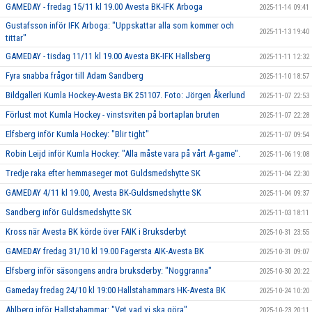
GAMEDAY - fredag 15/11 kl 19.00 Avesta BK-IFK Arboga
2025-11-14 09:41
Gustafsson inför IFK Arboga: "Uppskattar alla som kommer och
2025-11-13 19:40
tittar"
GAMEDAY - tisdag 11/11 kl 19.00 Avesta BK-IFK Hallsberg
2025-11-11 12:32
Fyra snabba frågor till Adam Sandberg
2025-11-10 18:57
Bildgalleri Kumla Hockey-Avesta BK 251107. Foto: Jörgen Åkerlund
2025-11-07 22:53
Förlust mot Kumla Hockey - vinstsviten på bortaplan bruten
2025-11-07 22:28
Elfsberg inför Kumla Hockey: "Blir tight"
2025-11-07 09:54
Robin Leijd inför Kumla Hockey: "Alla måste vara på vårt A-game".
2025-11-06 19:08
Tredje raka efter hemmaseger mot Guldsmedshytte SK
2025-11-04 22:30
GAMEDAY 4/11 kl 19.00, Avesta BK-Guldsmedshytte SK
2025-11-04 09:37
Sandberg inför Guldsmedshytte SK
2025-11-03 18:11
Kross när Avesta BK körde över FAIK i Bruksderbyt
2025-10-31 23:55
GAMEDAY fredag 31/10 kl 19.00 Fagersta AIK-Avesta BK
2025-10-31 09:07
Elfsberg inför säsongens andra bruksderby: "Noggranna"
2025-10-30 20:22
Gameday fredag 24/10 kl 19:00 Hallstahammars HK-Avesta BK
2025-10-24 10:20
Ahlberg inför Hallstahammar: "Vet vad vi ska göra"
2025-10-23 20:11