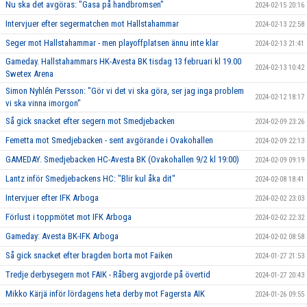
Nu ska det avgöras: "Gasa på handbromsen"
2024-02-15 20:16
Intervjuer efter segermatchen mot Hallstahammar
2024-02-13 22:58
Seger mot Hallstahammar - men playoffplatsen ännu inte klar
2024-02-13 21:41
Gameday. Hallstahammars HK-Avesta BK tisdag 13 februari kl 19.00
2024-02-13 10:42
Swetex Arena
Simon Nyhlén Persson: "Gör vi det vi ska göra, ser jag inga problem
2024-02-12 18:17
vi ska vinna imorgon"
Så gick snacket efter segern mot Smedjebacken
2024-02-09 23:26
Femetta mot Smedjebacken - sent avgörande i Ovakohallen
2024-02-09 22:13
GAMEDAY. Smedjebacken HC-Avesta BK (Ovakohallen 9/2 kl 19:00)
2024-02-09 09:19
Lantz inför Smedjebackens HC: "Blir kul åka dit"
2024-02-08 18:41
Intervjuer efter IFK Arboga
2024-02-02 23:03
Förlust i toppmötet mot IFK Arboga
2024-02-02 22:32
Gameday: Avesta BK-IFK Arboga
2024-02-02 08:58
Så gick snacket efter bragden borta mot Faiken
2024-01-27 21:53
Tredje derbysegern mot FAIK - Råberg avgjorde på övertid
2024-01-27 20:43
Mikko Kärjä inför lördagens heta derby mot Fagersta AIK
2024-01-26 09:55