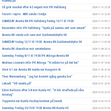
trumma på".
Så gick snacket efter 4-2-segern mot IFK Hallsberg
2024-11-15 23:28
Favorit i repris - ABK vände i tredje
2024-11-15 22:40
GAMEDAY Avesta BK-IFK Hallsberg fredag 15/11 kl 19.00
2024-11-15 09:17
Nazarenko inför IFK Hallsberg: "Spela på samma sätt som senast"
2024-11-14 20:05
Avesta BK vände och vann mot Guldsmedshytte SK
2024-11-12 23:05
GAMEDAY tisdag 12/11 kl 19:00. Avesta BK-Guldsmedshytte SK
2024-11-12 09:58
Avesta BK chanslösa mot serieledarna
2024-11-08 23:16
Gameday. Fredag 8/11 kl 19:00 IFK Arboga-Avesta BK
2024-11-08 10:13
Andreas Lissmats inför IFK Arboga: "Vi måste tro på det här"
2024-11-07 18:44
Vinst 6-1 när Avesta BK malde ner Kungsörs IK
2024-11-05 22:54
Theo Weissenberg: "Jag har kommit igång ganska bra"
2024-11-04 21:16
Leksell: "Vill smälla på"
2024-10-31 20:55
Edvin Karlsson efter 3-8 mot Kumla HC: "Vi blir straffade på våra
2024-10-25 22:53
misstag"
Toppmöte när Kumla Hockey kommer på besök
2024-10-25 10:14
Gameday. Fredag 25/10 kl 19.00 Avesta BK-Kumla HC
2024-10-25 07:54