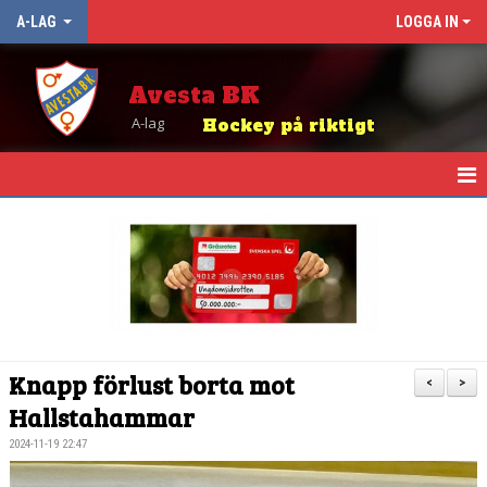
A-LAG
LOGGA IN
Avesta BK
A-lag
Hockey på riktigt
HEM
NYHETER
KALENDER
TRUPPEN
Knapp förlust borta mot
<
>
MATCHER
Hallstahammar
2024-11-19 22:47
TABELL OCH RESULTAT