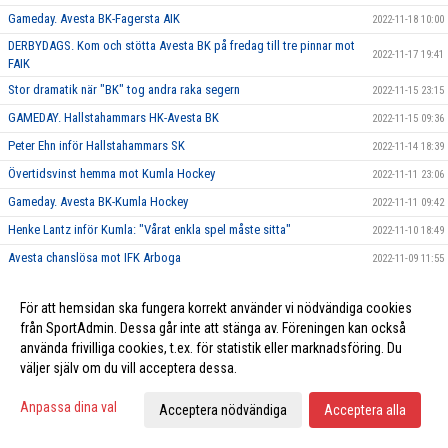
Gameday. Avesta BK-Fagersta AIK
2022-11-18 10:00
DERBYDAGS. Kom och stötta Avesta BK på fredag till tre pinnar mot
2022-11-17 19:41
FAIK
Stor dramatik när "BK" tog andra raka segern
2022-11-15 23:15
GAMEDAY. Hallstahammars HK-Avesta BK
2022-11-15 09:36
Peter Ehn inför Hallstahammars SK
2022-11-14 18:39
Övertidsvinst hemma mot Kumla Hockey
2022-11-11 23:06
Gameday. Avesta BK-Kumla Hockey
2022-11-11 09:42
Henke Lantz inför Kumla: "Vårat enkla spel måste sitta"
2022-11-10 18:49
Avesta chanslösa mot IFK Arboga
2022-11-09 11:55
Matchdag: IFK Arboga-Avesta BK
2022-11-08 09:56
För att hemsidan ska fungera korrekt använder vi nödvändiga cookies
Philip Andersson inför IFK Arboga: "Det kommer gå fort därute"
2022-11-07 18:53
från SportAdmin. Dessa går inte att stänga av. Föreningen kan också
Förlust mot Hallsberg efter svag tredje period
2022-11-05 00:21
använda frivilliga cookies, t.ex. för statistik eller marknadsföring. Du
väljer själv om du vill acceptera dessa.
Matchdag: IFK Hallsberg-Avesta BK
2022-11-04 09:50
Henrik Lantz: "Vi vet vad som ska göras"
2022-11-03 19:59
Anpassa dina val
Acceptera nödvändiga
Acceptera alla
Stor dramatik när Avesta besegrade Guldsmedshytte SK
2022-10-28 22:19