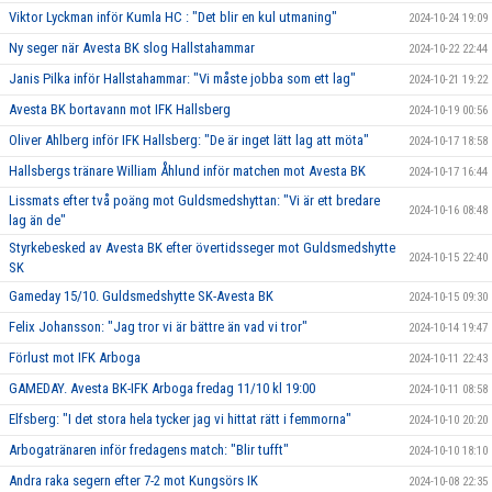
Viktor Lyckman inför Kumla HC : "Det blir en kul utmaning"
2024-10-24 19:09
Ny seger när Avesta BK slog Hallstahammar
2024-10-22 22:44
Janis Pilka inför Hallstahammar: "Vi måste jobba som ett lag"
2024-10-21 19:22
Avesta BK bortavann mot IFK Hallsberg
2024-10-19 00:56
Oliver Ahlberg inför IFK Hallsberg: "De är inget lätt lag att möta"
2024-10-17 18:58
Hallsbergs tränare William Åhlund inför matchen mot Avesta BK
2024-10-17 16:44
Lissmats efter två poäng mot Guldsmedshyttan: "Vi är ett bredare
2024-10-16 08:48
lag än de"
Styrkebesked av Avesta BK efter övertidsseger mot Guldsmedshytte
2024-10-15 22:40
SK
Gameday 15/10. Guldsmedshytte SK-Avesta BK
2024-10-15 09:30
Felix Johansson: "Jag tror vi är bättre än vad vi tror"
2024-10-14 19:47
Förlust mot IFK Arboga
2024-10-11 22:43
GAMEDAY. Avesta BK-IFK Arboga fredag 11/10 kl 19:00
2024-10-11 08:58
Elfsberg: "I det stora hela tycker jag vi hittat rätt i femmorna"
2024-10-10 20:20
Arbogatränaren inför fredagens match: "Blir tufft"
2024-10-10 18:10
Andra raka segern efter 7-2 mot Kungsörs IK
2024-10-08 22:35