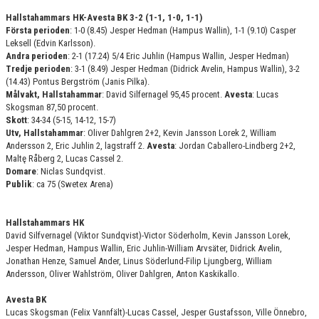
Hallstahammars HK-Avesta BK 3-2 (1-1, 1-0, 1-1)
Första perioden
: 1-0 (8.45) Jesper Hedman (Hampus Wallin), 1-1 (9.10) Casper
Leksell (Edvin Karlsson).
Andra perioden
: 2-1 (17.24) 5/4 Eric Juhlin (Hampus Wallin, Jesper Hedman)
Tredje perioden
: 3-1 (8.49) Jesper Hedman (Didrick Avelin, Hampus Wallin), 3-2
(14.43) Pontus Bergström (Janis Pilka).
Målvakt, Hallstahammar
: David Silfernagel 95,45 procent.
Avesta
: Lucas
Skogsman 87,50 procent.
Skott
: 34-34 (5-15, 14-12, 15-7)
Utv, Hallstahammar
: Oliver Dahlgren 2+2, Kevin Jansson Lorek 2, William
Andersson 2, Eric Juhlin 2, lagstraff 2.
Avesta
: Jordan Caballero-Lindberg 2+2,
Maltę Råberg 2, Lucas Cassel 2.
Domare
: Niclas Sundqvist.
Publik
: ca 75 (Swetex Arena)
Hallstahammars HK
David Silfvernagel (Viktor Sundqvist)-Victor Söderholm, Kevin Jansson Lorek,
Jesper Hedman, Hampus Wallin, Eric Juhlin-William Arvsäter, Didrick Avelin,
Jonathan Henze, Samuel Ander, Linus Söderlund-Filip Ljungberg, William
Andersson, Oliver Wahlström, Oliver Dahlgren, Anton Kaskikallo.
Avesta BK
Lucas Skogsman (Felix Vannfält)-Lucas Cassel, Jesper Gustafsson, Ville Önnebro,