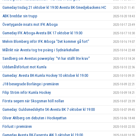
Gameday tisdag 21 oktober kl 19:00 Avesta BK-Smedjebackens HC
2025-10-21 11:41
ABK breddar sin trupp
2025-10-20 18:43
Övertygande insats mot IFK Arboga
2025-10-17 23:49
Gameday IFK Arboga-Avesta BK 17 oktober kl 19.00
2025-10-17 10:30
Melvin Blomberg inför IFK Arboga "Det kommer gå fort"
2025-10-16 19:07
Målrikt när Avesta tog tre poäng i Sydnärkehallen
2025-10-14 22:48
Sandberg om Avestas powerplay: "Vi har ställt lite krav"
2025-10-13 18:24
Uddamålsförlust mot Kumla
2025-10-10 22:36
Gameday: Avesta BK-Kumla Hockey 10 oktober kl 19.00
2025-10-10 09:31
J18 besegrade Borlänge i premiären
2025-10-09 22:21
Filip Ström inför Kumla Hockey
2025-10-09 18:21
Första segern när Skogsman höll nollan
2025-10-07 23:39
Gameday: Guldsmedshytte SK-Avesta BK 7 oktober kl 19:00
2025-10-07 09:45
Oliver Ahlberg om debuten i Hockeyettan
2025-10-06 18:48
Förlust i premiären
2025-10-03 22:55
Gameday Avesta BK-Fagersta AIK 3 oktober kl 19.00
2025-10-03 10:35