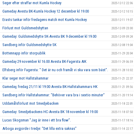
Seger efter straffar mot Kumla Hockey
2025-12-12 22:06
Gameday Avesta BK-Kumla Hockey 12 december kl 19.00
2025-12-12 10:15
Erasts tankar inför fredagens match mot Kumla Hockey
2025-12-11 19:07
Förlust mot Guldsmedshyttan
2025-12-09 23:00
Gameday: Guldsmedshytte SK-Avesta BK 9 december kl 19.00
2025-12-09 09:24
Sandberg inför Guldsmedshytte SK
2025-12-08 19:04
Bottennapp inför storpublik
2025-11-29 20:04
Gameday 29 november kl 16.00 Avesta BK-Fagersta AIK
2025-11-29 06:59
Elfsberg inför Fagersta: " Det är nu och framåt vi ska vara som bäst”.
2025-11-28 10:02
Klar seger mot Hallstahammar
2025-11-21 22:37
Gameday, fredag 21/11 kl 19:00 Avesta BK-Hallstahammars HK
2025-11-21 09:56
Sandberg inför Hallstahammar: "Behöver vara bra i sextio minuter"
2025-11-20 19:14
Uddamålsförlust mot Smedjebacken
2025-11-18 22:01
Gameday: Smedjebackens HC-Avesta BK 18 november kl 19.00
2025-11-18 07:50
Lucas Skogsman ”Jag är inne i ett bra flow”.
2025-11-17 18:16
Arboga avgjorde i tredje: "Det lilla extra saknas"
2025-11-14 22:17