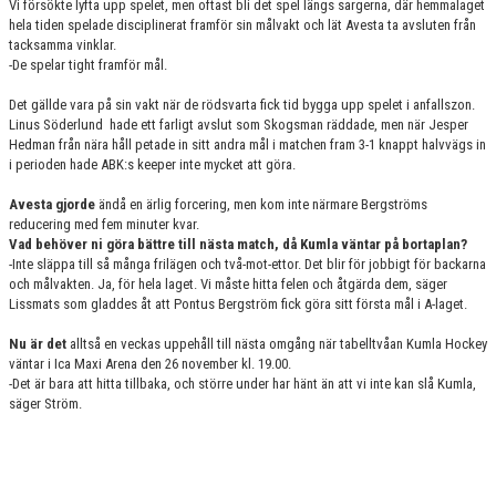
Vi försökte lyfta upp spelet, men oftast bli det spel längs sargerna, där hemmalaget
hela tiden spelade disciplinerat framför sin målvakt och lät Avesta ta avsluten från
tacksamma vinklar.
-De spelar tight framför mål.
Det gällde vara på sin vakt när de rödsvarta fick tid bygga upp spelet i anfallszon.
Linus Söderlund
hade ett farligt avslut som Skogsman räddade, men när Jesper
Hedman från nära håll petade in sitt andra mål i matchen fram 3-1 knappt halvvägs in
i perioden hade ABK:s keeper inte mycket att göra.
Avesta gjorde
ändå en ärlig forcering, men kom inte närmare Bergströms
reducering med fem minuter kvar.
Vad behöver ni göra bättre till nästa match, då Kumla väntar på bortaplan?
-Inte släppa till så många frilägen och två-mot-ettor. Det blir för jobbigt för backarna
och målvakten. Ja, för hela laget. Vi måste hitta felen och åtgärda dem, säger
Lissmats som gladdes åt att Pontus Bergström fick göra sitt första mål i A-laget.
Nu är det
alltså en veckas uppehåll till nästa omgång när tabelltvåan Kumla Hockey
väntar i Ica Maxi Arena den 26 november kl. 19.00.
-Det är bara att hitta tillbaka, och större under har hänt än att vi inte kan slå Kumla,
säger Ström.