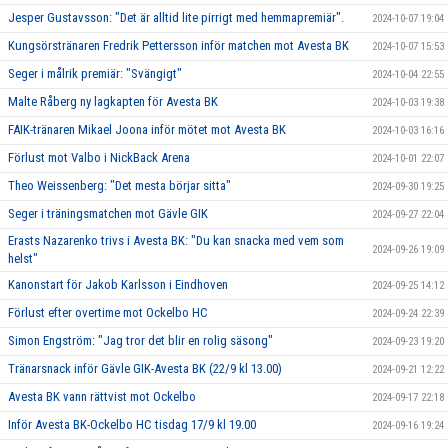
Jesper Gustavsson: "Det är alltid lite pirrigt med hemmapremiär".
2024-10-07 19:04
Kungsörstränaren Fredrik Pettersson inför matchen mot Avesta BK
2024-10-07 15:53
Seger i målrik premiär: "Svängigt"
2024-10-04 22:55
Malte Råberg ny lagkapten för Avesta BK
2024-10-03 19:38
FAIK-tränaren Mikael Joona inför mötet mot Avesta BK
2024-10-03 16:16
Förlust mot Valbo i NickBack Arena
2024-10-01 22:07
Theo Weissenberg: "Det mesta börjar sitta"
2024-09-30 19:25
Seger i träningsmatchen mot Gävle GIK
2024-09-27 22:04
Erasts Nazarenko trivs i Avesta BK: "Du kan snacka med vem som
2024-09-26 19:09
helst"
Kanonstart för Jakob Karlsson i Eindhoven
2024-09-25 14:12
Förlust efter overtime mot Ockelbo HC
2024-09-24 22:39
Simon Engström: "Jag tror det blir en rolig säsong"
2024-09-23 19:20
Tränarsnack inför Gävle GIK-Avesta BK (22/9 kl 13.00)
2024-09-21 12:22
Avesta BK vann rättvist mot Ockelbo
2024-09-17 22:18
Inför Avesta BK-Ockelbo HC tisdag 17/9 kl 19.00
2024-09-16 19:24