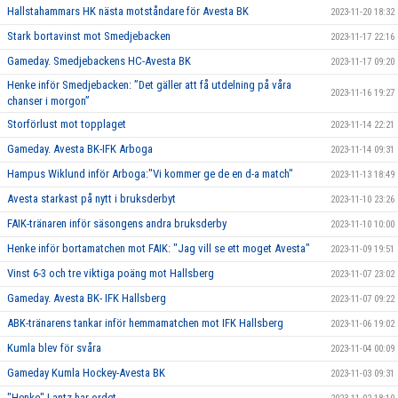
Hallstahammars HK nästa motståndare för Avesta BK
2023-11-20 18:32
Stark bortavinst mot Smedjebacken
2023-11-17 22:16
Gameday. Smedjebackens HC-Avesta BK
2023-11-17 09:20
Henke inför Smedjebacken: ”Det gäller att få utdelning på våra
2023-11-16 19:27
chanser i morgon”
Storförlust mot topplaget
2023-11-14 22:21
Gameday. Avesta BK-IFK Arboga
2023-11-14 09:31
Hampus Wiklund inför Arboga:"Vi kommer ge de en d-a match"
2023-11-13 18:49
Avesta starkast på nytt i bruksderbyt
2023-11-10 23:26
FAIK-tränaren inför säsongens andra bruksderby
2023-11-10 10:00
Henke inför bortamatchen mot FAIK: "Jag vill se ett moget Avesta"
2023-11-09 19:51
Vinst 6-3 och tre viktiga poäng mot Hallsberg
2023-11-07 23:02
Gameday. Avesta BK- IFK Hallsberg
2023-11-07 09:22
ABK-tränarens tankar inför hemmamatchen mot IFK Hallsberg
2023-11-06 19:02
Kumla blev för svåra
2023-11-04 00:09
Gameday Kumla Hockey-Avesta BK
2023-11-03 09:31
"Henke" Lantz har ordet