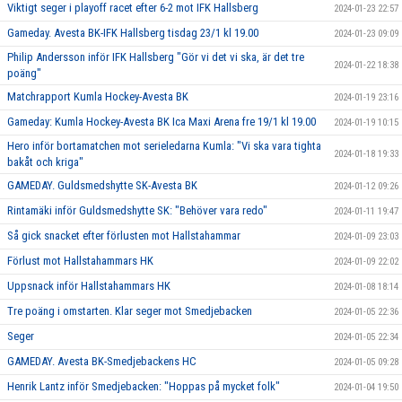
Viktigt seger i playoff racet efter 6-2 mot IFK Hallsberg
2024-01-23 22:57
Gameday. Avesta BK-IFK Hallsberg tisdag 23/1 kl 19.00
2024-01-23 09:09
Philip Andersson inför IFK Hallsberg "Gör vi det vi ska, är det tre
2024-01-22 18:38
poäng"
Matchrapport Kumla Hockey-Avesta BK
2024-01-19 23:16
Gameday: Kumla Hockey-Avesta BK Ica Maxi Arena fre 19/1 kl 19.00
2024-01-19 10:15
Hero inför bortamatchen mot serieledarna Kumla: "Vi ska vara tighta
2024-01-18 19:33
bakåt och kriga"
GAMEDAY. Guldsmedshytte SK-Avesta BK
2024-01-12 09:26
Rintamäki inför Guldsmedshytte SK: "Behöver vara redo"
2024-01-11 19:47
Så gick snacket efter förlusten mot Hallstahammar
2024-01-09 23:03
Förlust mot Hallstahammars HK
2024-01-09 22:02
Uppsnack inför Hallstahammars HK
2024-01-08 18:14
Tre poäng i omstarten. Klar seger mot Smedjebacken
2024-01-05 22:36
Seger
2024-01-05 22:34
GAMEDAY. Avesta BK-Smedjebackens HC
2024-01-05 09:28
Henrik Lantz inför Smedjebacken: "Hoppas på mycket folk"
2024-01-04 19:50