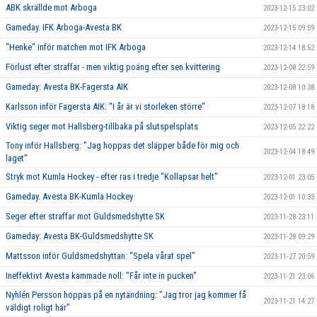
ABK skrällde mot Arboga
2023-12-15 23:02
Gameday. IFK Arboga-Avesta BK
2023-12-15 09:59
"Henke" inför matchen mot IFK Arboga
2023-12-14 18:52
Förlust efter straffar - men viktig poäng efter sen kvittering
2023-12-08 22:59
Gameday: Avesta BK-Fagersta AIK
2023-12-08 10:38
Karlsson inför Fagersta AIK: "I år är vi storleken större"
2023-12-07 18:18
Viktig seger mot Hallsberg-tillbaka på slutspelsplats
2023-12-05 22:22
Tony inför Hallsberg: "Jag hoppas det släpper både för mig och
2023-12-04 18:49
laget"
Stryk mot Kumla Hockey - efter ras i tredje "Kollapsar helt"
2023-12-01 23:05
Gameday. Avesta BK-Kumla Hockey
2023-12-01 10:33
Seger efter straffar mot Guldsmedshytte SK
2023-11-28 23:11
Gameday: Avesta BK-Guldsmedshytte SK
2023-11-28 09:29
Mattsson inför Guldsmedshyttan: "Spela vårat spel"
2023-11-27 20:59
Ineffektivt Avesta kammade noll: "Får inte in pucken"
2023-11-21 23:06
Nyhlén Persson hoppas på en nytändning: "Jag tror jag kommer få
2023-11-21 14:27
väldigt roligt här"