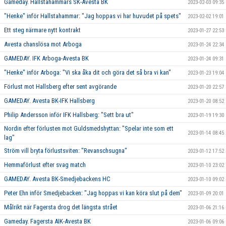
Gameday. Hallstahammars SK-Avesta BK
2023-02-03 09:35
"Henke" inför Hallstahammar: "Jag hoppas vi har huvudet på spets"
2023-02-02 19:01
Ett steg närmare nytt kontrakt
2023-01-27 22:53
Avesta chanslösa mot Arboga
2023-01-24 22:34
GAMEDAY. IFK Arboga-Avesta BK
2023-01-24 09:31
"Henke" inför Arboga: "Vi ska åka dit och göra det så bra vi kan"
2023-01-23 19:04
Förlust mot Hallsberg efter sent avgörande
2023-01-20 22:57
GAMEDAY. Avesta BK-IFK Hallsberg
2023-01-20 08:52
Philip Andersson inför IFK Hallsberg: "Sett bra ut"
2023-01-19 19:30
Nordin efter förlusten mot Guldsmedshyttan: "Spelar inte som ett
2023-01-14 08:45
lag"
Ström vill bryta förlustsviten: "Revanschsugna"
2023-01-12 17:52
Hemmaförlust efter svag match
2023-01-10 23:02
GAMEDAY. Avesta BK-Smedjebackens HC
2023-01-10 09:02
Peter Ehn inför Smedjebacken: "Jag hoppas vi kan köra slut på dem"
2023-01-09 20:01
Målrikt när Fagersta drog det längsta strået
2023-01-06 21:16
Gameday. Fagersta AIK-Avesta BK
2023-01-06 09:06