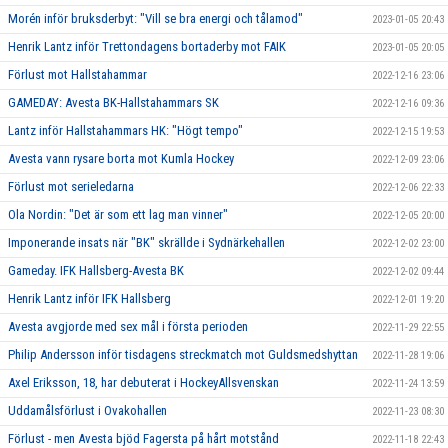
Morén inför bruksderbyt: "Vill se bra energi och tålamod"
2023-01-05 20:43
Henrik Lantz inför Trettondagens bortaderby mot FAIK
2023-01-05 20:05
Förlust mot Hallstahammar
2022-12-16 23:06
GAMEDAY: Avesta BK-Hallstahammars SK
2022-12-16 09:36
Lantz inför Hallstahammars HK: "Högt tempo"
2022-12-15 19:53
Avesta vann rysare borta mot Kumla Hockey
2022-12-09 23:06
Förlust mot serieledarna
2022-12-06 22:33
Ola Nordin: "Det är som ett lag man vinner"
2022-12-05 20:00
Imponerande insats när "BK" skrällde i Sydnärkehallen
2022-12-02 23:00
Gameday. IFK Hallsberg-Avesta BK
2022-12-02 09:44
Henrik Lantz inför IFK Hallsberg
2022-12-01 19:20
Avesta avgjorde med sex mål i första perioden
2022-11-29 22:55
Philip Andersson inför tisdagens streckmatch mot Guldsmedshyttan
2022-11-28 19:06
Axel Eriksson, 18, har debuterat i HockeyAllsvenskan
2022-11-24 13:59
Uddamålsförlust i Ovakohallen
2022-11-23 08:30
Förlust - men Avesta bjöd Fagersta på hårt motstånd
2022-11-18 22:43