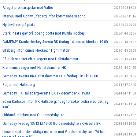
A-laget premiärspelar mot Valbo
2025-09-08 19:03
Intervju med Conny Elfsberg inför kommande säsong
2025-08-27 11:16
Nyförvärven på plats
2025-08-25 20:25
Stark insats gav två poäng borta mot Kumla Hockey
2025-01-14 22:36
GAMEDAY Kumla Hockey-Avesta BK tisdag 14 januari klockan 19.00
2025-01-14 09:37
Elfsberg inför Kumla Hockey: "Tight match"
2025-01-13 20:33
Så gick snacket efter segern mot Hallstahammar
2025-01-10 23:13
Klar hemmaseger mot Hallstahammar HK
2025-01-10 21:55
Gameday. Avesta BK-Hallstahammars HK fredag 10/1 kl 19.00
2025-01-10 09:55
Seger mot Hallsberg
2024-12-17 22:45
Gameday IFK Hallsberg-Avesta BK 17 december kl 19.00
2024-12-17 11:30
Edvin Karlsson inför IFK Hallsberg: "Jag försöker bidra med det jag
2024-12-16 19:54
kan"
Uddamålsförlust mot Guldsmedshyttan
2024-12-13 23:07
Gameday. Fredag 13/12 kl 19.00 Guldsmedshytte SK-Avesta BK
2024-12-13 10:20
Lissmats inför den viktiga matchen mot Guldsmedshyttan: "Vi har
2024-12-12 19:58