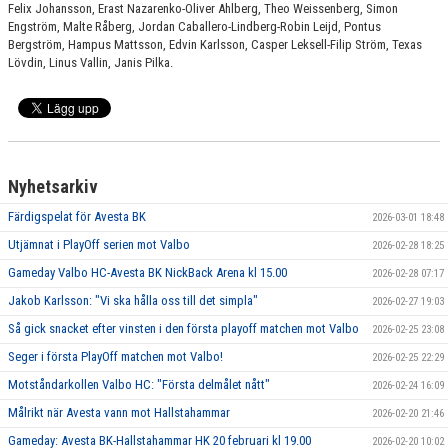
Felix Johansson, Erast Nazarenko-Oliver Ahlberg, Theo Weissenberg, Simon
Engström, Malte Råberg, Jordan Caballero-Lindberg-Robin Leijd, Pontus
Bergström, Hampus Mattsson, Edvin Karlsson, Casper Leksell-Filip Ström, Texas
Lövdin, Linus Vallin, Janis Pilka.
Nyhetsarkiv
Färdigspelat för Avesta BK
2026-03-01 18:48
Utjämnat i PlayOff serien mot Valbo
2026-02-28 18:25
Gameday Valbo HC-Avesta BK NickBack Arena kl 15.00
2026-02-28 07:17
Jakob Karlsson: "Vi ska hålla oss till det simpla"
2026-02-27 19:03
Så gick snacket efter vinsten i den första playoff matchen mot Valbo
2026-02-25 23:08
Seger i första PlayOff matchen mot Valbo!
2026-02-25 22:29
Motståndarkollen Valbo HC: "Första delmålet nått"
2026-02-24 16:09
Målrikt när Avesta vann mot Hallstahammar
2026-02-20 21:46
Gameday: Avesta BK-Hallstahammar HK 20 februari kl 19.00
2026-02-20 10:02