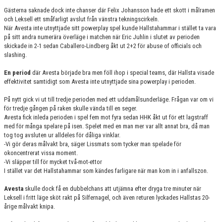
Gästerna saknade dock inte chanser där Felix Johansson hade ett skott i målramen
och Leksell ett småfarligt avslut från vänstra tekningscirkeln.
När Avesta inte utnyttjade sitt powerplay spel kunde Hallstahammar i stället ta vara
på sitt andra numerära överläge i matchen när Eric Juhlin i slutet av perioden
skickade in 2-1 sedan Caballero-Lindberg åkt ut 2+2 för abuse of officials och
slashing.
En period
där Avesta började bra men föll ihop i special teams, där Hallsta visade
effektivitet samtidigt som Avesta inte utnyttjade sina powerplay i perioden.
På nytt gick vi ut till tredje perioden med ett uddamålsunderläge. Frågan var om vi
för tredje gången på raken skulle vända till en seger.
Avesta fick inleda perioden i spel fem mot fyra sedan HHK åkt ut för ett lagstraff
med för många spelare på isen. Spelet med en man mer var allt annat bra, då man
tog tog avsluten ur alldeles för dåliga vinklar.
-Vi gör deras målvakt bra, säger Lissmats som tycker man spelade för
okoncentrerat vissa moment.
-Vi släpper till för mycket två-mot-ettor
I stället var det Hallstahammar som kändes farligare när man kom in i anfallszon.
Avesta
skulle dock få en dubbelchans att utjämna efter dryga tre minuter när
Leksell i fritt läge sköt rakt på Silfernagel, och även returen lyckades Hallstas 20-
årige målvakt knipa.