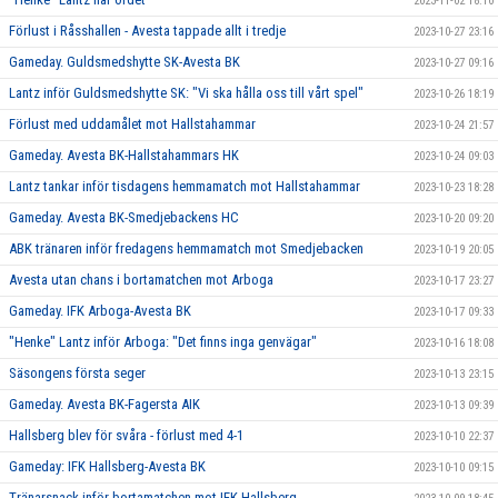
2023-11-02 18:10
Förlust i Råsshallen - Avesta tappade allt i tredje
2023-10-27 23:16
Gameday. Guldsmedshytte SK-Avesta BK
2023-10-27 09:16
Lantz inför Guldsmedshytte SK: "Vi ska hålla oss till vårt spel"
2023-10-26 18:19
Förlust med uddamålet mot Hallstahammar
2023-10-24 21:57
Gameday. Avesta BK-Hallstahammars HK
2023-10-24 09:03
Lantz tankar inför tisdagens hemmamatch mot Hallstahammar
2023-10-23 18:28
Gameday. Avesta BK-Smedjebackens HC
2023-10-20 09:20
ABK tränaren inför fredagens hemmamatch mot Smedjebacken
2023-10-19 20:05
Avesta utan chans i bortamatchen mot Arboga
2023-10-17 23:27
Gameday. IFK Arboga-Avesta BK
2023-10-17 09:33
"Henke" Lantz inför Arboga: "Det finns inga genvägar"
2023-10-16 18:08
Säsongens första seger
2023-10-13 23:15
Gameday. Avesta BK-Fagersta AIK
2023-10-13 09:39
Hallsberg blev för svåra - förlust med 4-1
2023-10-10 22:37
Gameday: IFK Hallsberg-Avesta BK
2023-10-10 09:15
Tränarsnack inför bortamatchen mot IFK Hallsberg