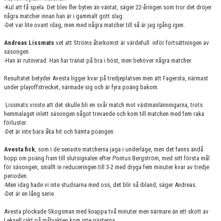
-Kul att få spela. Det blev fler byten än väntat, säger 22-åringen som tror det dröjer
några matcher innan han är i gammalt gott slag.
-Det var lite ovant idag, men med några matcher till så är jag igång igen.
Andreas Lissmats
vet att Ströms återkomst är värdefull
inför fortsättningen av
säsongen.
-Han är rutinerad. Han har tränat på bra i höst, men behöver några matcher.
Resultatet betyder Avesta ligger kvar på tredjeplatsen men att Fagersta, närmast
under playoffstrecket, närmade sig och är fyra poäng bakom.
Lissmats visste att det skulle bli en svår match mot västmanlänningarna, trots
hemmalaget inlett säsongen något trevande och kom till matchen med fem raka
förluster.
-Det är inte bara åka hit och hämta poängen.
Avesta fick
, som i de senaste matcherna jaga i underläge, men det fanns ändå
hopp om poäng fram till slutsignalen efter Pontus Bergström, med sitt första mål
för säsongen, smällt in reduceringen till 3-2 med dryga fem minuter kvar av tredje
perioden.
-Men idag hade vi inte studsarna med oss, det blir så ibland, säger Andreas.
-Det är en lång serie.
Avesta plockade Skogsman med knappa två minuter men närmare än ett skott av
Leksell rakt på målvakten kom inte gästerna.