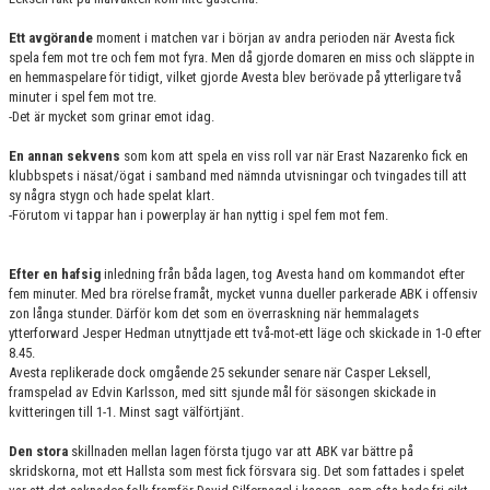
Ett avgörande
moment i matchen var i början av andra perioden när Avesta fick
spela fem mot tre och fem mot fyra. Men då gjorde domaren en miss och släppte in
en hemmaspelare för tidigt, vilket gjorde Avesta blev berövade på ytterligare två
minuter i spel fem mot tre.
-Det är mycket som grinar emot idag.
En annan sekvens
som kom att spela en viss roll var när Erast Nazarenko fick en
klubbspets i näsat/ögat i samband med nämnda utvisningar och tvingades till att
sy några stygn och hade spelat klart.
-Förutom vi tappar han i powerplay är han nyttig i spel fem mot fem.
Efter en hafsig
inledning från båda lagen, tog Avesta hand om kommandot efter
fem minuter. Med bra rörelse framåt, mycket vunna dueller parkerade ABK i offensiv
zon långa stunder. Därför kom det som en överraskning när hemmalagets
ytterforward Jesper Hedman utnyttjade ett två-mot-ett läge och skickade in 1-0 efter
8.45.
Avesta replikerade dock omgående 25 sekunder senare när Casper Leksell,
framspelad av Edvin Karlsson, med sitt sjunde mål för säsongen skickade in
kvitteringen till 1-1. Minst sagt välförtjänt.
Den stora
skillnaden mellan lagen första tjugo var att ABK var bättre på
skridskorna, mot ett Hallsta som mest fick försvara sig. Det som fattades i spelet