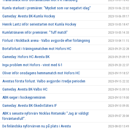
2023-10-09 18:45
Kumla starkast i premiären: "Mycket som var negativt idag"
2023-10-06 22:02
Gameday: Avesta BK-Kumla Hockey
2023-10-06 09:17
Henrik Lantz inför seriestarten mot Kumla Hockey
2023-10-05 18:47
Kumlatränaren inför premiären: "Tuff match"
2023-10-05 14:33
Förlust i NickBack arena - Valbo avgjorde efter förlängning
2023-10-04 11:15
Bortaförlust i träningsmatchen mot Hofors HC
2023-09-29 22:28
Gameday: Hofors HC-Avesta BK
2023-09-29 09:19
Inga problem mot Hofors - vinst med 6-1
2023-09-20 22:37
Oliver inför onsdagens hemmamatch mot Hofors HC
2023-09-19 18:57
Avestas första förlust. Valbo avgjorde i tredje perioden
2023-09-15 22:32
Gameday. Avesta BK-Valbo HC
2023-09-15 09:10
ABK-seger i hockeypremiären
2023-09-10 19:00
Gameday: Avesta BK-SkedviSäters IF
2023-09-10 09:05
ABK:s senaste nyförvärv Nicklas Rintamäki ”Jag är väldigt
2023-09-07 20:04
förväntansfull”.
De finländska nyförvärven nu på plats i Avesta
2023-08-03 13:49