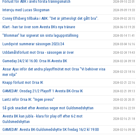
Förlust för ABK i årets första träningsmatch
2024-09-10 22:01
Intervju med Lucas Skogsman
2024-09-09 19:33
Conny Elfsberg tillbaka i ABK: "Det är jätteroligt det gått bra".
2024-09-02 20:15
Klart - han tar över som Avesta BKs nya tränare
2024-06-10 19:20
”Blomman” har signerat sin sista laguppställning
2024-05-14 11:41
Lundqvist summerar säsongen 2023/24
2024-03-04 16:16
Uddamålsförlust mot Orsa - säsongen är över
2024-02-24 19:43
Gameday 24/2 kl 16.00. Orsa IK-Avesta BK
2024-02-24 09:18
Assar Ajax inför det andra playoffmötet mot Orsa "Vi behöver visa
2024-02-23 18:16
mer vilja"
Knapp förlust mot Orsa IK
2024-02-21 22:16
GAMEDAY. Onsdag 21/2 Playoff 1 Avesta BK-Orsa IK
2024-02-21 09:13
Lantz inför Orsa IK: "Ingen press"
2024-02-20 20:31
Så gick snacket efter Avestas seger mot Guldsmedshyttan
2024-02-16 22:59
Avesta BK kan jubla - klara för play off efter 6-2 mot
2024-02-16 21:18
Guldsmedshyttan
GAMEDAY. Avesta BK-Guldsmedshytte SK fredag 16/2 kl 19:00
2024-02-16 09:30