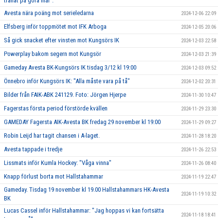
tränat på göra mål".
Avesta nära poäng mot serieledarna
2024-12-06 22:09
Elfsberg inför toppmötet mot IFK Arboga
2024-12-05 20:06
Så gick snacket efter vinsten mot Kungsörs IK
2024-12-03 22:58
Powerplay bakom segern mot Kungsör
2024-12-03 21:39
Gameday Avesta BK-Kungsörs IK tisdag 3/12 kl 19:00
2024-12-03 09:52
Önnebro inför Kungsörs IK: "Alla måste vara på tå"
2024-12-02 20:31
Bilder från FAIK-ABK 241129. Foto: Jörgen Hjerpe
2024-11-30 10:47
Fagerstas första period förstörde kvällen
2024-11-29 23:30
GAMEDAY Fagersta AIK-Avesta BK fredag 29 november kl 19:00
2024-11-29 09:27
Robin Leijd har tagit chansen i A-laget.
2024-11-28 18:20
Avesta tappade i tredje
2024-11-26 22:53
Lissmats inför Kumla Hockey: "Våga vinna"
2024-11-26 08:40
Knapp förlust borta mot Hallstahammar
2024-11-19 22:47
Gameday. Tisdag 19 november kl 19.00 Hallstahammars HK-Avesta
2024-11-19 10:32
BK
Lucas Cassel inför Hallstahammar: "Jag hoppas vi kan fortsätta
2024-11-18 18:41