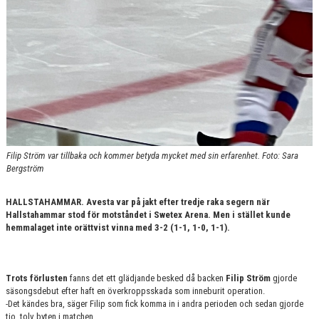
Filip Ström var tillbaka och kommer betyda mycket med sin erfarenhet. Foto: Sara
Bergström
HALLSTAHAMMAR. Avesta var på jakt efter tredje raka segern när
Hallstahammar stod för motståndet i Swetex Arena. Men i stället kunde
hemmalaget inte orättvist vinna med 3-2 (1-1, 1-0, 1-1).
Trots förlusten
fanns det ett glädjande besked då backen
Filip
Ström
gjorde
säsongsdebut efter haft en överkroppsskada som inneburit operation.
-Det kändes bra, säger Filip som fick komma in i andra perioden och sedan gjorde
tio, tolv byten i matchen.