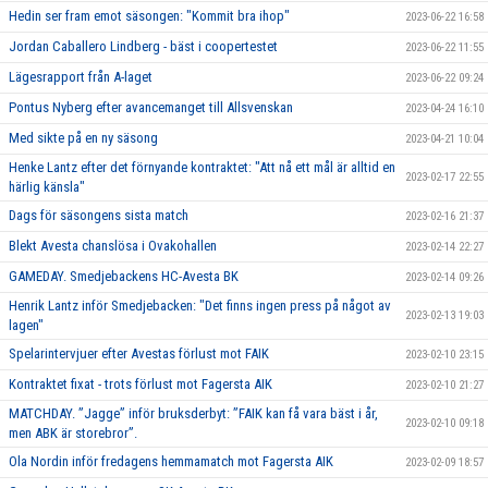
Hedin ser fram emot säsongen: "Kommit bra ihop"
2023-06-22 16:58
Jordan Caballero Lindberg - bäst i coopertestet
2023-06-22 11:55
Lägesrapport från A-laget
2023-06-22 09:24
Pontus Nyberg efter avancemanget till Allsvenskan
2023-04-24 16:10
Med sikte på en ny säsong
2023-04-21 10:04
Henke Lantz efter det förnyande kontraktet: "Att nå ett mål är alltid en
2023-02-17 22:55
härlig känsla"
Dags för säsongens sista match
2023-02-16 21:37
Blekt Avesta chanslösa i Ovakohallen
2023-02-14 22:27
GAMEDAY. Smedjebackens HC-Avesta BK
2023-02-14 09:26
Henrik Lantz inför Smedjebacken: "Det finns ingen press på något av
2023-02-13 19:03
lagen"
Spelarintervjuer efter Avestas förlust mot FAIK
2023-02-10 23:15
Kontraktet fixat - trots förlust mot Fagersta AIK
2023-02-10 21:27
MATCHDAY. ”Jagge” inför bruksderbyt: ”FAIK kan få vara bäst i år,
2023-02-10 09:18
men ABK är storebror”.
Ola Nordin inför fredagens hemmamatch mot Fagersta AIK
2023-02-09 18:57