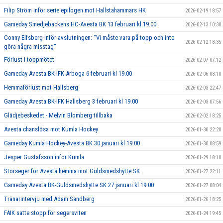
Filip Ström inför serie epilogen mot Hallstahammars HK
2026-02-19 18:57
Gameday Smedjebackens HC-Avesta BK 13 februari kl 19.00
2026-02-13 10:30
Conny Elfsberg inför avslutningen: "Vi måste vara på topp och inte
2026-02-12 18:35
göra några misstag"
Förlust i toppmötet
2026-02-07 07:12
Gameday Avesta BK-IFK Arboga 6 februari kl 19.00
2026-02-06 08:10
Hemmaförlust mot Hallsberg
2026-02-03 22:47
Gameday Avesta BK-IFK Hallsberg 3 februari kl 19.00
2026-02-03 07:56
Glädjebeskedet - Melvin Blomberg tillbaka
2026-02-02 18:25
Avesta chanslösa mot Kumla Hockey
2026-01-30 22:20
Gameday Kumla Hockey-Avesta BK 30 januari kl 19.00
2026-01-30 08:59
Jesper Gustafsson inför Kumla
2026-01-29 18:10
Storseger för Avesta hemma mot Guldsmedshytte SK
2026-01-27 22:11
Gameday Avesta BK-Guldsmedshytte SK 27 januari kl 19.00
2026-01-27 08:04
Tränarintervju med Adam Sandberg
2026-01-26 18:25
FAIK satte stopp för segersviten
2026-01-24 19:45