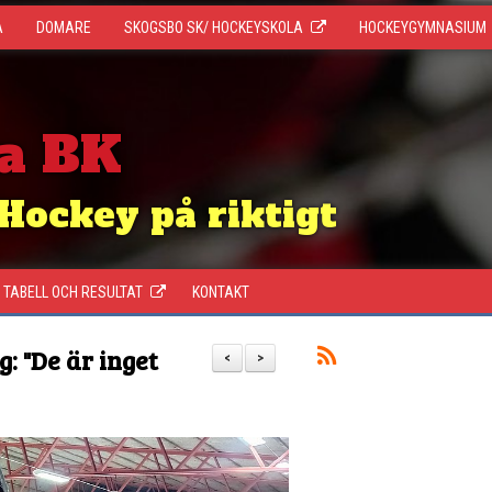
A
DOMARE
SKOGSBO SK/ HOCKEYSKOLA
HOCKEYGYMNASIUM
a BK
Hockey på riktigt
TABELL OCH RESULTAT
KONTAKT
: "De är inget
<
>