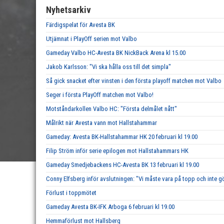
Nyhetsarkiv
Färdigspelat för Avesta BK
Utjämnat i PlayOff serien mot Valbo
Gameday Valbo HC-Avesta BK NickBack Arena kl 15.00
Jakob Karlsson: "Vi ska hålla oss till det simpla"
Så gick snacket efter vinsten i den första playoff matchen mot Valbo
Seger i första PlayOff matchen mot Valbo!
Motståndarkollen Valbo HC: "Första delmålet nått"
Målrikt när Avesta vann mot Hallstahammar
Gameday: Avesta BK-Hallstahammar HK 20 februari kl 19.00
Filip Ström inför serie epilogen mot Hallstahammars HK
Gameday Smedjebackens HC-Avesta BK 13 februari kl 19.00
Conny Elfsberg inför avslutningen: "Vi måste vara på topp och inte g
Förlust i toppmötet
Gameday Avesta BK-IFK Arboga 6 februari kl 19.00
Hemmaförlust mot Hallsberg