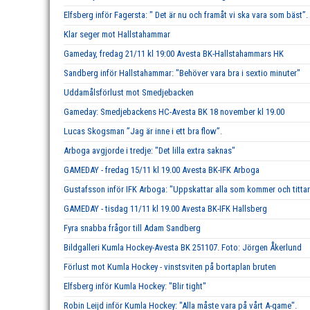
Elfsberg inför Fagersta: " Det är nu och framåt vi ska vara som bäst”.
Klar seger mot Hallstahammar
Gameday, fredag 21/11 kl 19:00 Avesta BK-Hallstahammars HK
Sandberg inför Hallstahammar: "Behöver vara bra i sextio minuter"
Uddamålsförlust mot Smedjebacken
Gameday: Smedjebackens HC-Avesta BK 18 november kl 19.00
Lucas Skogsman ”Jag är inne i ett bra flow”.
Arboga avgjorde i tredje: "Det lilla extra saknas"
GAMEDAY - fredag 15/11 kl 19.00 Avesta BK-IFK Arboga
Gustafsson inför IFK Arboga: "Uppskattar alla som kommer och tittar
GAMEDAY - tisdag 11/11 kl 19.00 Avesta BK-IFK Hallsberg
Fyra snabba frågor till Adam Sandberg
Bildgalleri Kumla Hockey-Avesta BK 251107. Foto: Jörgen Åkerlund
Förlust mot Kumla Hockey - vinstsviten på bortaplan bruten
Elfsberg inför Kumla Hockey: "Blir tight"
Robin Leijd inför Kumla Hockey: "Alla måste vara på vårt A-game".