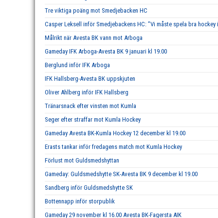
Tre viktiga poäng mot Smedjebacken HC
Casper Leksell inför Smedjebackens HC: ”Vi måste spela bra hockey i 
Målrikt när Avesta BK vann mot Arboga
Gameday IFK Arboga-Avesta BK 9 januari kl 19.00
Berglund inför IFK Arboga
IFK Hallsberg-Avesta BK uppskjuten
Oliver Ahlberg inför IFK Hallsberg
Tränarsnack efter vinsten mot Kumla
Seger efter straffar mot Kumla Hockey
Gameday Avesta BK-Kumla Hockey 12 december kl 19.00
Erasts tankar inför fredagens match mot Kumla Hockey
Förlust mot Guldsmedshyttan
Gameday: Guldsmedshytte SK-Avesta BK 9 december kl 19.00
Sandberg inför Guldsmedshytte SK
Bottennapp inför storpublik
Gameday 29 november kl 16.00 Avesta BK-Fagersta AIK