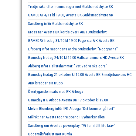
Tredje raka efter hemmaseger mot Guldsmedshytte SK
GAMEDAY 4/11 kl 19.00, Avesta BK-Guldsmedshytte SK
Sandberg inför Guldsmedshytte SK
Kross när Avesta BK körde över FAIK i Bruksderbyt
GAMEDAY fredag 31/10 kl 19.00 Fagersta AIK-Avesta BK
Elfsberg inför säsongens andra bruksderby: "Noggranna"
Gameday fredag 24/10 kl 19:00 Hallstahammars HK-Avesta BK
Ahlberg inför Hallstahammar: "Vet vad vi ska göra"
Gameday tisdag 21 oktober kl 19:00 Avesta BK-Smedjebackens HC
ABK breddar sin trupp
Övertygande insats mot IFK Arboga
Gameday IFK Arboga-Avesta BK 17 oktober kl 19.00
Melvin Blomberg inför IFK Arboga "Det kommer gå fort"
Målrikt när Avesta tog tre poäng i Sydnärkehallen
Sandberg om Avestas powerplay: "Vi har ställt lite krav"
Uddamålsförlust mot Kumla