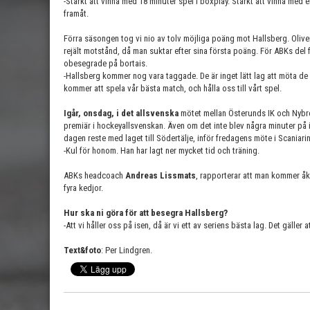
-Starkt att vinna med 18 minuter spel i boxplay. Starkt att vinna med 
framåt.
Förra säsongen tog vi nio av tolv möjliga poäng mot Hallsberg. Oliv
rejält motstånd, då man suktar efter sina första poäng. För ABKs del 
obesegrade på bortais.
-Hallsberg kommer nog vara taggade. De är inget lätt lag att möta de 
kommer att spela vår bästa match, och hålla oss till vårt spel.
Igår, onsdag, i det allsvenska
mötet mellan Österunds IK och Nybro
premiär i hockeyallsvenskan. Även om det inte blev några minuter på is
dagen reste med laget till Södertälje, inför fredagens möte i Scaniari
-Kul för honom. Han har lagt ner mycket tid och träning.
ABKs headcoach
Andreas Lissmats
, rapporterar att man kommer åka
fyra kedjor.
Hur ska ni göra för att besegra Hallsberg?
-Att vi håller oss på isen, då är vi ett av seriens bästa lag. Det gälle
Text&foto
: Per Lindgren.