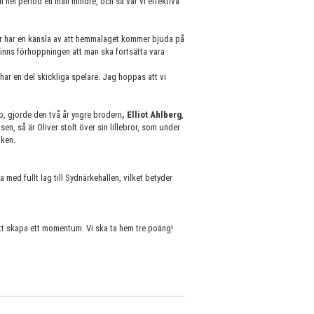
en hel period en man mindre, och så var vi effektiva
er har en känsla av att hemmalaget kommer bjuda på
finns förhoppningen att man ska fortsätta vara
har en del skickliga spelare. Jag hoppas att vi
, gjorde den två år yngre brodern
, Elliot Ahlberg
,
en, så är Oliver stolt över sin lillebror, som under
nken.
 med fullt lag till Sydnärkehallen, vilket betyder
r att skapa ett momentum. Vi ska ta hem tre poäng!