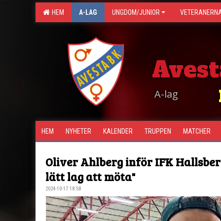
HEM
A-LAG
UNGDOM/JUNIOR
VETERANERN
Avest
A-lag
HEM
NYHETER
KALENDER
TRUPPEN
MATCHER
Oliver Ahlberg inför IFK Hallsberg
lätt lag att möta"
2024-10-17 18:58