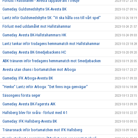
Förlust i Råsshallen - Avesta tappade allt i tredje
2023-10-27 23:16
Gameday. Guldsmedshytte SK-Avesta BK
2023-10-27 09:16
Lantz inför Guldsmedshytte SK: "Vi ska hålla oss till vårt spel"
2023-10-26 18:19
Förlust med uddamålet mot Hallstahammar
2023-10-24 21:57
Gameday. Avesta BK-Hallstahammars HK
2023-10-24 09:03
Lantz tankar inför tisdagens hemmamatch mot Hallstahammar
2023-10-23 18:28
Gameday. Avesta BK-Smedjebackens HC
2023-10-20 09:20
ABK tränaren inför fredagens hemmamatch mot Smedjebacken
2023-10-19 20:05
Avesta utan chans i bortamatchen mot Arboga
2023-10-17 23:27
Gameday. IFK Arboga-Avesta BK
2023-10-17 09:33
"Henke" Lantz inför Arboga: "Det finns inga genvägar"
2023-10-16 18:08
Säsongens första seger
2023-10-13 23:15
Gameday. Avesta BK-Fagersta AIK
2023-10-13 09:39
Hallsberg blev för svåra - förlust med 4-1
2023-10-10 22:37
Gameday: IFK Hallsberg-Avesta BK
2023-10-10 09:15
Tränarsnack inför bortamatchen mot IFK Hallsberg
2023-10-09 18:45