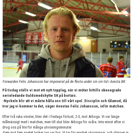
KONTAKT
Forwarden Felix Johansson har imponerat på de flesta under sin sin tid i Avesta BK.
På tisdag ställs vi mot ett nytt topplag, när vi möter hittills obesegrade
serieledande Guldsmedshytte SK på bortais.
-Nyckeln blir att vi måste hålla oss till vårt spel. Disciplin och tålamod, då
tror jag vi kommer ta det, säger Avestas Felix Johansson, inför matchen.
Efter två raka vinster, blev det i fredags förlust, 2-5, mot Arboga. Vi var länge
målmässigt med i matchen, men till slut blev Arboga för svåra. Inte minst efter vi
drog oss på lite för många utvisningsminuter.
-Fem mot fem spelet tycker jag var bra. Vi tar för mycket utvisningar, och släpper in