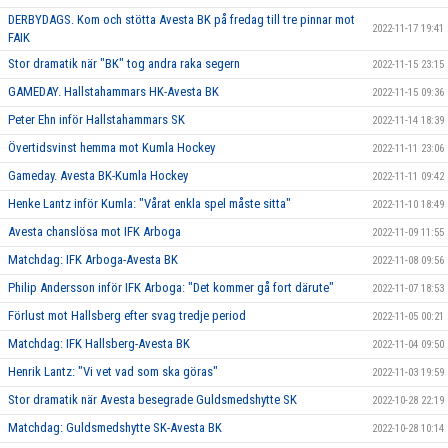
DERBYDAGS. Kom och stötta Avesta BK på fredag till tre pinnar mot
2022-11-17 19:41
FAIK
Stor dramatik när "BK" tog andra raka segern
2022-11-15 23:15
GAMEDAY. Hallstahammars HK-Avesta BK
2022-11-15 09:36
Peter Ehn inför Hallstahammars SK
2022-11-14 18:39
Övertidsvinst hemma mot Kumla Hockey
2022-11-11 23:06
Gameday. Avesta BK-Kumla Hockey
2022-11-11 09:42
Henke Lantz inför Kumla: "Vårat enkla spel måste sitta"
2022-11-10 18:49
Avesta chanslösa mot IFK Arboga
2022-11-09 11:55
Matchdag: IFK Arboga-Avesta BK
2022-11-08 09:56
Philip Andersson inför IFK Arboga: "Det kommer gå fort därute"
2022-11-07 18:53
Förlust mot Hallsberg efter svag tredje period
2022-11-05 00:21
Matchdag: IFK Hallsberg-Avesta BK
2022-11-04 09:50
Henrik Lantz: "Vi vet vad som ska göras"
2022-11-03 19:59
Stor dramatik när Avesta besegrade Guldsmedshytte SK
2022-10-28 22:19
Matchdag: Guldsmedshytte SK-Avesta BK
2022-10-28 10:14