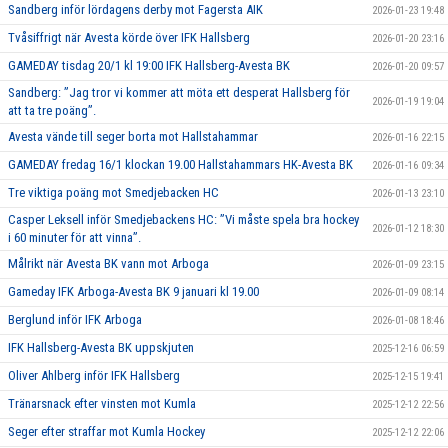
Sandberg inför lördagens derby mot Fagersta AIK
2026-01-23 19:48
Tvåsiffrigt när Avesta körde över IFK Hallsberg
2026-01-20 23:16
GAMEDAY tisdag 20/1 kl 19:00 IFK Hallsberg-Avesta BK
2026-01-20 09:57
Sandberg: ”Jag tror vi kommer att möta ett desperat Hallsberg för
2026-01-19 19:04
att ta tre poäng”.
Avesta vände till seger borta mot Hallstahammar
2026-01-16 22:15
GAMEDAY fredag 16/1 klockan 19.00 Hallstahammars HK-Avesta BK
2026-01-16 09:34
Tre viktiga poäng mot Smedjebacken HC
2026-01-13 23:10
Casper Leksell inför Smedjebackens HC: ”Vi måste spela bra hockey
2026-01-12 18:30
i 60 minuter för att vinna”.
Målrikt när Avesta BK vann mot Arboga
2026-01-09 23:15
Gameday IFK Arboga-Avesta BK 9 januari kl 19.00
2026-01-09 08:14
Berglund inför IFK Arboga
2026-01-08 18:46
IFK Hallsberg-Avesta BK uppskjuten
2025-12-16 06:59
Oliver Ahlberg inför IFK Hallsberg
2025-12-15 19:41
Tränarsnack efter vinsten mot Kumla
2025-12-12 22:56
Seger efter straffar mot Kumla Hockey
2025-12-12 22:06