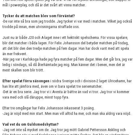
mål i powerplay, och då är det svårt att vinna matcher.
Tycker du att matchen blev som förväntat?
-De var inte så bra som jag trodde. Jag tycker vi var med i matchen. Vilket jag också
trodde på innan, men utvisningarna straffade oss.
Just nu är både J20 och A-laget inne i ett hektiskt spelschema. För vissa spelare,
blir det matcher i båda lagen. För Felix Johansson del betyder matchen på tisdag,
att det blir den den tredje matchen på fem dagar. Han har dock varit med att spela
än mer frekvent.
-När jag var i Karlskoga hade jag fyra matcher på fem dagar. Men det går bra, jag var
ledig i söndags, så då återhämtade jag mig. Man känner det i benen, men det är
mest skallen som blir trött.
Efter spelat förra säsongen
i södra Sverige och i division-2 laget Ulricehamn, har
han lite att jämföra med, även om vi bara spelat tre seriematcher.
-Det är en bra serie. Jag tror vi i Avesta är bättre än vad vi tror. Jag tror vi kommer
vara med och slå däruppe, minst topp fyra.
Efter tre omgångar har Felix Johansson inkasserat 3 poäng.
-Jag är nöjd med min start. Men man vill alltid ha mer, och man ska aldrig vara nöjd.
Vad vet du om Guldsmedshyttan?
-Jag vet inte så mycket om de. Jag tror jag mött Gabriel Pettersson Askling och