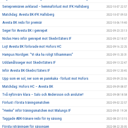
Seriepremiären avklarad – hemmaförlust mot IFK Hallsberg
2022-10-07 22:57
Matchdag: Avesta BK-IFK Hallsberg
2022-10-07 09:53
Avesta BK redo för premiär
2022-10-06 19:40
Seger för Avesta BK i genrepet
2022-09-23 23:13
Niclas Hero inför genrepet mot SkedviSäters IF
2022-09-22 18:57
Lojt Avesta BK förlorade mot Hofors HC
2022-09-16 22:25
Hampus Nordgen: "Vi ska ha roligt tillsammans"
2022-09-15 20:31
Uddamålsseger mot SkedviSäters IF
2022-09-13 22:47
Inför Avesta BK-Skedvi/Säters IF
2022-09-12 20:45
Upp som en sol, ner som en pannkaka - förlust mot Hofors
2022-09-09 23:56
Matchdag: Hofors HC – Avesta BK
2022-09-09 08:07
Två nyförvärv klara – Salo och Andersson och ansluter!
2022-09-08 18:58
Förlust i första träningsmatchen
2022-09-02 22:57
"Henke" inför träningsmatchen mot Malungs IF
2022-09-01 19:24
Taggade ABK-tränare redo för ny säsong
2022-08-23 13:15
Första isträningen för säsongen
2022-08-22 20:05