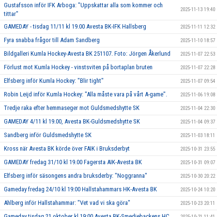
Gustafsson inför IFK Arboga: "Uppskattar alla som kommer och
2025-11-13 19:40
tittar"
GAMEDAY - tisdag 11/11 kl 19.00 Avesta BK-IFK Hallsberg
2025-11-11 12:32
Fyra snabba frågor till Adam Sandberg
2025-11-10 18:57
Bildgalleri Kumla Hockey-Avesta BK 251107. Foto: Jörgen Åkerlund
2025-11-07 22:53
Förlust mot Kumla Hockey - vinstsviten på bortaplan bruten
2025-11-07 22:28
Elfsberg inför Kumla Hockey: "Blir tight"
2025-11-07 09:54
Robin Leijd inför Kumla Hockey: "Alla måste vara på vårt A-game".
2025-11-06 19:08
Tredje raka efter hemmaseger mot Guldsmedshytte SK
2025-11-04 22:30
GAMEDAY 4/11 kl 19.00, Avesta BK-Guldsmedshytte SK
2025-11-04 09:37
Sandberg inför Guldsmedshytte SK
2025-11-03 18:11
Kross när Avesta BK körde över FAIK i Bruksderbyt
2025-10-31 23:55
GAMEDAY fredag 31/10 kl 19.00 Fagersta AIK-Avesta BK
2025-10-31 09:07
Elfsberg inför säsongens andra bruksderby: "Noggranna"
2025-10-30 20:22
Gameday fredag 24/10 kl 19:00 Hallstahammars HK-Avesta BK
2025-10-24 10:20
Ahlberg inför Hallstahammar: "Vet vad vi ska göra"
2025-10-23 20:11
Gameday tisdag 21 oktober kl 19:00 Avesta BK-Smedjebackens HC
2025-10-21 11:41