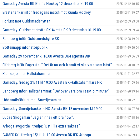
Gameday Avesta BK-Kumla Hockey 12 december kl 19.00
2025-12-12 10:15
Erasts tankar inför fredagens match mot Kumla Hockey
2025-12-11 19:07
Förlust mot Guldsmedshyttan
2025-12-09 23:00
Gameday: Guldsmedshytte SK-Avesta BK 9 december kl 19.00
2025-12-09 09:24
Sandberg inför Guldsmedshytte SK
2025-12-08 19:04
Bottennapp inför storpublik
2025-11-29 20:04
Gameday 29 november kl 16.00 Avesta BK-Fagersta AIK
2025-11-29 06:59
Elfsberg inför Fagersta: " Det är nu och framåt vi ska vara som bäst”.
2025-11-28 10:02
Klar seger mot Hallstahammar
2025-11-21 22:37
Gameday, fredag 21/11 kl 19:00 Avesta BK-Hallstahammars HK
2025-11-21 09:56
Sandberg inför Hallstahammar: "Behöver vara bra i sextio minuter"
2025-11-20 19:14
Uddamålsförlust mot Smedjebacken
2025-11-18 22:01
Gameday: Smedjebackens HC-Avesta BK 18 november kl 19.00
2025-11-18 07:50
Lucas Skogsman ”Jag är inne i ett bra flow”.
2025-11-17 18:16
Arboga avgjorde i tredje: "Det lilla extra saknas"
2025-11-14 22:17
GAMEDAY - fredag 15/11 kl 19.00 Avesta BK-IFK Arboga
2025-11-14 09:41