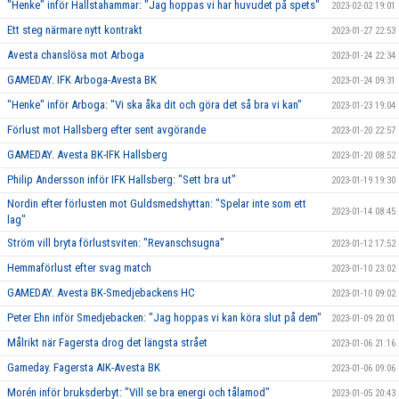
"Henke" inför Hallstahammar: "Jag hoppas vi har huvudet på spets"
2023-02-02 19:01
Ett steg närmare nytt kontrakt
2023-01-27 22:53
Avesta chanslösa mot Arboga
2023-01-24 22:34
GAMEDAY. IFK Arboga-Avesta BK
2023-01-24 09:31
"Henke" inför Arboga: "Vi ska åka dit och göra det så bra vi kan"
2023-01-23 19:04
Förlust mot Hallsberg efter sent avgörande
2023-01-20 22:57
GAMEDAY. Avesta BK-IFK Hallsberg
2023-01-20 08:52
Philip Andersson inför IFK Hallsberg: "Sett bra ut"
2023-01-19 19:30
Nordin efter förlusten mot Guldsmedshyttan: "Spelar inte som ett
2023-01-14 08:45
lag"
Ström vill bryta förlustsviten: "Revanschsugna"
2023-01-12 17:52
Hemmaförlust efter svag match
2023-01-10 23:02
GAMEDAY. Avesta BK-Smedjebackens HC
2023-01-10 09:02
Peter Ehn inför Smedjebacken: "Jag hoppas vi kan köra slut på dem"
2023-01-09 20:01
Målrikt när Fagersta drog det längsta strået
2023-01-06 21:16
Gameday. Fagersta AIK-Avesta BK
2023-01-06 09:06
Morén inför bruksderbyt: "Vill se bra energi och tålamod"
2023-01-05 20:43