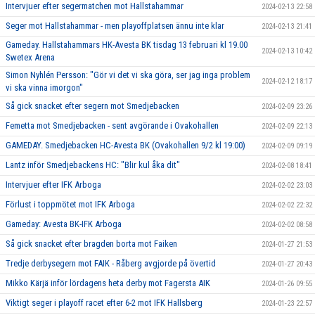
Intervjuer efter segermatchen mot Hallstahammar
2024-02-13 22:58
Seger mot Hallstahammar - men playoffplatsen ännu inte klar
2024-02-13 21:41
Gameday. Hallstahammars HK-Avesta BK tisdag 13 februari kl 19.00
2024-02-13 10:42
Swetex Arena
Simon Nyhlén Persson: "Gör vi det vi ska göra, ser jag inga problem
2024-02-12 18:17
vi ska vinna imorgon"
Så gick snacket efter segern mot Smedjebacken
2024-02-09 23:26
Femetta mot Smedjebacken - sent avgörande i Ovakohallen
2024-02-09 22:13
GAMEDAY. Smedjebacken HC-Avesta BK (Ovakohallen 9/2 kl 19:00)
2024-02-09 09:19
Lantz inför Smedjebackens HC: "Blir kul åka dit"
2024-02-08 18:41
Intervjuer efter IFK Arboga
2024-02-02 23:03
Förlust i toppmötet mot IFK Arboga
2024-02-02 22:32
Gameday: Avesta BK-IFK Arboga
2024-02-02 08:58
Så gick snacket efter bragden borta mot Faiken
2024-01-27 21:53
Tredje derbysegern mot FAIK - Råberg avgjorde på övertid
2024-01-27 20:43
Mikko Kärjä inför lördagens heta derby mot Fagersta AIK
2024-01-26 09:55
Viktigt seger i playoff racet efter 6-2 mot IFK Hallsberg
2024-01-23 22:57