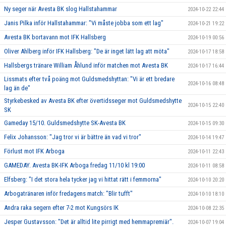
Ny seger när Avesta BK slog Hallstahammar
2024-10-22 22:44
Janis Pilka inför Hallstahammar: "Vi måste jobba som ett lag"
2024-10-21 19:22
Avesta BK bortavann mot IFK Hallsberg
2024-10-19 00:56
Oliver Ahlberg inför IFK Hallsberg: "De är inget lätt lag att möta"
2024-10-17 18:58
Hallsbergs tränare William Åhlund inför matchen mot Avesta BK
2024-10-17 16:44
Lissmats efter två poäng mot Guldsmedshyttan: "Vi är ett bredare
2024-10-16 08:48
lag än de"
Styrkebesked av Avesta BK efter övertidsseger mot Guldsmedshytte
2024-10-15 22:40
SK
Gameday 15/10. Guldsmedshytte SK-Avesta BK
2024-10-15 09:30
Felix Johansson: "Jag tror vi är bättre än vad vi tror"
2024-10-14 19:47
Förlust mot IFK Arboga
2024-10-11 22:43
GAMEDAY. Avesta BK-IFK Arboga fredag 11/10 kl 19:00
2024-10-11 08:58
Elfsberg: "I det stora hela tycker jag vi hittat rätt i femmorna"
2024-10-10 20:20
Arbogatränaren inför fredagens match: "Blir tufft"
2024-10-10 18:10
Andra raka segern efter 7-2 mot Kungsörs IK
2024-10-08 22:35
Jesper Gustavsson: "Det är alltid lite pirrigt med hemmapremiär".
2024-10-07 19:04