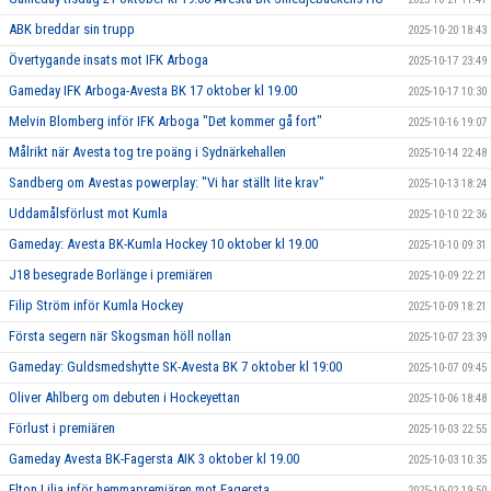
ABK breddar sin trupp
2025-10-20 18:43
Övertygande insats mot IFK Arboga
2025-10-17 23:49
Gameday IFK Arboga-Avesta BK 17 oktober kl 19.00
2025-10-17 10:30
Melvin Blomberg inför IFK Arboga "Det kommer gå fort"
2025-10-16 19:07
Målrikt när Avesta tog tre poäng i Sydnärkehallen
2025-10-14 22:48
Sandberg om Avestas powerplay: "Vi har ställt lite krav"
2025-10-13 18:24
Uddamålsförlust mot Kumla
2025-10-10 22:36
Gameday: Avesta BK-Kumla Hockey 10 oktober kl 19.00
2025-10-10 09:31
J18 besegrade Borlänge i premiären
2025-10-09 22:21
Filip Ström inför Kumla Hockey
2025-10-09 18:21
Första segern när Skogsman höll nollan
2025-10-07 23:39
Gameday: Guldsmedshytte SK-Avesta BK 7 oktober kl 19:00
2025-10-07 09:45
Oliver Ahlberg om debuten i Hockeyettan
2025-10-06 18:48
Förlust i premiären
2025-10-03 22:55
Gameday Avesta BK-Fagersta AIK 3 oktober kl 19.00
2025-10-03 10:35
Elton Lilja inför hemmapremiären mot Fagersta
2025-10-02 19:50