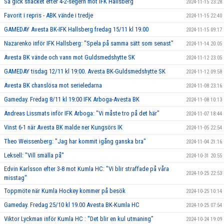
Så gick snacket efter 4-2-segern mot IFK Hallsberg
2024-11-15 23:28
Favorit i repris - ABK vände i tredje
2024-11-15 22:40
GAMEDAY Avesta BK-IFK Hallsberg fredag 15/11 kl 19.00
2024-11-15 09:17
Nazarenko inför IFK Hallsberg: "Spela på samma sätt som senast"
2024-11-14 20:05
Avesta BK vände och vann mot Guldsmedshytte SK
2024-11-12 23:05
GAMEDAY tisdag 12/11 kl 19:00. Avesta BK-Guldsmedshytte SK
2024-11-12 09:58
Avesta BK chanslösa mot serieledarna
2024-11-08 23:16
Gameday. Fredag 8/11 kl 19:00 IFK Arboga-Avesta BK
2024-11-08 10:13
Andreas Lissmats inför IFK Arboga: "Vi måste tro på det här"
2024-11-07 18:44
Vinst 6-1 när Avesta BK malde ner Kungsörs IK
2024-11-05 22:54
Theo Weissenberg: "Jag har kommit igång ganska bra"
2024-11-04 21:16
Leksell: "Vill smälla på"
2024-10-31 20:55
Edvin Karlsson efter 3-8 mot Kumla HC: "Vi blir straffade på våra
2024-10-25 22:53
misstag"
Toppmöte när Kumla Hockey kommer på besök
2024-10-25 10:14
Gameday. Fredag 25/10 kl 19.00 Avesta BK-Kumla HC
2024-10-25 07:54
Viktor Lyckman inför Kumla HC : "Det blir en kul utmaning"
2024-10-24 19:09