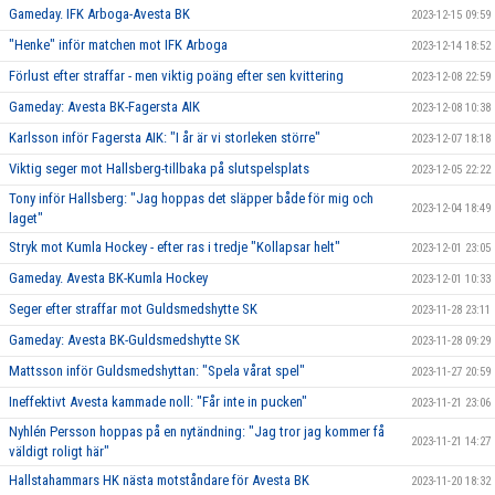
Gameday. IFK Arboga-Avesta BK
2023-12-15 09:59
"Henke" inför matchen mot IFK Arboga
2023-12-14 18:52
Förlust efter straffar - men viktig poäng efter sen kvittering
2023-12-08 22:59
Gameday: Avesta BK-Fagersta AIK
2023-12-08 10:38
Karlsson inför Fagersta AIK: "I år är vi storleken större"
2023-12-07 18:18
Viktig seger mot Hallsberg-tillbaka på slutspelsplats
2023-12-05 22:22
Tony inför Hallsberg: "Jag hoppas det släpper både för mig och
2023-12-04 18:49
laget"
Stryk mot Kumla Hockey - efter ras i tredje "Kollapsar helt"
2023-12-01 23:05
Gameday. Avesta BK-Kumla Hockey
2023-12-01 10:33
Seger efter straffar mot Guldsmedshytte SK
2023-11-28 23:11
Gameday: Avesta BK-Guldsmedshytte SK
2023-11-28 09:29
Mattsson inför Guldsmedshyttan: "Spela vårat spel"
2023-11-27 20:59
Ineffektivt Avesta kammade noll: "Får inte in pucken"
2023-11-21 23:06
Nyhlén Persson hoppas på en nytändning: "Jag tror jag kommer få
2023-11-21 14:27
väldigt roligt här"
Hallstahammars HK nästa motståndare för Avesta BK
2023-11-20 18:32