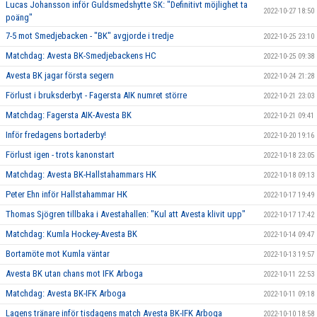
Lucas Johansson inför Guldsmedshytte SK: "Definitivt möjlighet ta
2022-10-27 18:50
poäng"
7-5 mot Smedjebacken - "BK" avgjorde i tredje
2022-10-25 23:10
Matchdag: Avesta BK-Smedjebackens HC
2022-10-25 09:38
Avesta BK jagar första segern
2022-10-24 21:28
Förlust i bruksderbyt - Fagersta AIK numret större
2022-10-21 23:03
Matchdag: Fagersta AIK-Avesta BK
2022-10-21 09:41
Inför fredagens bortaderby!
2022-10-20 19:16
Förlust igen - trots kanonstart
2022-10-18 23:05
Matchdag: Avesta BK-Hallstahammars HK
2022-10-18 09:13
Peter Ehn inför Hallstahammar HK
2022-10-17 19:49
Thomas Sjögren tillbaka i Avestahallen: "Kul att Avesta klivit upp"
2022-10-17 17:42
Matchdag: Kumla Hockey-Avesta BK
2022-10-14 09:47
Bortamöte mot Kumla väntar
2022-10-13 19:57
Avesta BK utan chans mot IFK Arboga
2022-10-11 22:53
Matchdag: Avesta BK-IFK Arboga
2022-10-11 09:18
Lagens tränare inför tisdagens match Avesta BK-IFK Arboga
2022-10-10 18:58