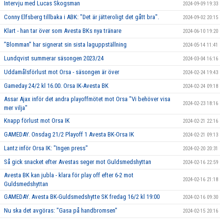
Intervju med Lucas Skogsman
2024-09-09 19:33
Conny Elfsberg tillbaka i ABK: "Det är jätteroligt det gått bra".
2024-09-02 20:15
Klart - han tar över som Avesta BKs nya tränare
2024-06-10 19:20
”Blomman” har signerat sin sista laguppställning
2024-05-14 11:41
Lundqvist summerar säsongen 2023/24
2024-03-04 16:16
Uddamålsförlust mot Orsa - säsongen är över
2024-02-24 19:43
Gameday 24/2 kl 16.00. Orsa IK-Avesta BK
2024-02-24 09:18
Assar Ajax inför det andra playoffmötet mot Orsa "Vi behöver visa
2024-02-23 18:16
mer vilja"
Knapp förlust mot Orsa IK
2024-02-21 22:16
GAMEDAY. Onsdag 21/2 Playoff 1 Avesta BK-Orsa IK
2024-02-21 09:13
Lantz inför Orsa IK: "Ingen press"
2024-02-20 20:31
Så gick snacket efter Avestas seger mot Guldsmedshyttan
2024-02-16 22:59
Avesta BK kan jubla - klara för play off efter 6-2 mot
2024-02-16 21:18
Guldsmedshyttan
GAMEDAY. Avesta BK-Guldsmedshytte SK fredag 16/2 kl 19:00
2024-02-16 09:30
Nu ska det avgöras: "Gasa på handbromsen"
2024-02-15 20:16