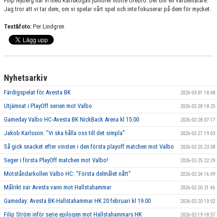
Filip Nyberg när vi med Karlskogas juniorer mötte Örebro. Det blir en värdemätare.
Jag tror att vi tar dem, om vi spelar vårt spel och inte fokuserar på dem för mycket.
Text&foto:
Per Lindgren
Nyhetsarkiv
Färdigspelat för Avesta BK
2026-03-01 18:48
Utjämnat i PlayOff serien mot Valbo
2026-02-28 18:25
Gameday Valbo HC-Avesta BK NickBack Arena kl 15.00
2026-02-28 07:17
Jakob Karlsson: "Vi ska hålla oss till det simpla"
2026-02-27 19:03
Så gick snacket efter vinsten i den första playoff matchen mot Valbo
2026-02-25 23:08
Seger i första PlayOff matchen mot Valbo!
2026-02-25 22:29
Motståndarkollen Valbo HC: "Första delmålet nått"
2026-02-24 16:09
Målrikt när Avesta vann mot Hallstahammar
2026-02-20 21:46
Gameday: Avesta BK-Hallstahammar HK 20 februari kl 19.00
2026-02-20 10:02
Filip Ström inför serie epilogen mot Hallstahammars HK
2026-02-19 18:57