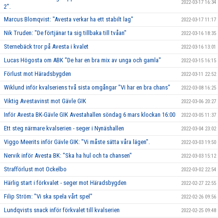
2022-03-17 16:34
2”.
Marcus Blomqvist: "Avesta verkar ha ett stabilt lag"
2022-03-17 11:17
Nik Truden: "De förtjänar ta sig tillbaka till tvåan"
2022-03-16 18:35
Sternebäck tror på Avesta i kvalet
2022-03-16 13:01
Lucas Högosta om ABK "De har en bra mix av unga och gamla"
2022-03-15 16:15
Förlust mot Häradsbygden
2022-03-11 22:52
Wiklund inför kvalseriens två sista omgångar "Vi har en bra chans"
2022-03-08 16:25
Viktig Avestavinst mot Gävle GIK
2022-03-06 20:27
Inför Avesta BK-Gävle GIK Avestahallen söndag 6 mars klockan 16:00
2022-03-05 11:37
Ett steg närmare kvalserien - seger i Nynäshallen
2022-03-04 23:02
Viggo Meerits inför Gävle GIK: "Vi måste sätta våra lägen".
2022-03-03 19:50
Nervik inför Avesta BK: "Ska ha hul och ta chansen"
2022-03-03 15:12
Strafförlust mot Ockelbo
2022-03-02 22:54
Härlig start i förkvalet - seger mot Häradsbygden
2022-02-27 22:55
Filip Ström: "Vi ska spela vårt spel"
2022-02-26 09:56
Lundqvists snack inför förkvalet till kvalserien
2022-02-25 09:48