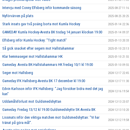
Intervju med Conny Elfsberg inför kommande säsong
2025-08-27 11:16
Nyförvärven på plats
2025-08-25 20:25
Stark insats gav två poäng borta mot Kumla Hockey
2025-01-14 22:36
GAMEDAY Kumla Hockey-Avesta BK tisdag 14 januari klockan 19.00
2025-01-14 09:37
Elfsberg inför Kumla Hockey: "Tight match"
2025-01-13 20:33
Så gick snacket efter segern mot Hallstahammar
2025-01-10 23:13
Klar hemmaseger mot Hallstahammar HK
2025-01-10 21:55
Gameday. Avesta BK-Hallstahammars HK fredag 10/1 kl 19.00
2025-01-10 09:55
Seger mot Hallsberg
2024-12-17 22:45
Gameday IFK Hallsberg-Avesta BK 17 december kl 19.00
2024-12-17 11:30
Edvin Karlsson inför IFK Hallsberg: "Jag försöker bidra med det jag
2024-12-16 19:54
kan"
Uddamålsförlust mot Guldsmedshyttan
2024-12-13 23:07
Gameday. Fredag 13/12 kl 19.00 Guldsmedshytte SK-Avesta BK
2024-12-13 10:20
Lissmats inför den viktiga matchen mot Guldsmedshyttan: "Vi har
2024-12-12 19:58
tränat på göra mål".