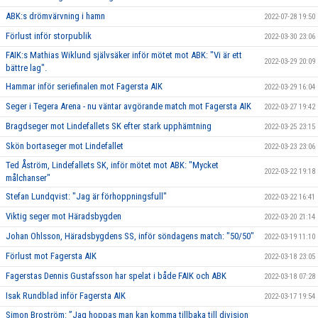
ABK:s drömvärvning i hamn
2022-07-28 19:50
Förlust inför storpublik
2022-03-30 23:06
FAIK:s Mathias Wiklund självsäker inför mötet mot ABK: "Vi är ett
2022-03-29 20:09
bättre lag".
Hammar inför seriefinalen mot Fagersta AIK
2022-03-29 16:04
Seger i Tegera Arena - nu väntar avgörande match mot Fagersta AIK
2022-03-27 19:42
Bragdseger mot Lindefallets SK efter stark upphämtning
2022-03-25 23:15
Skön bortaseger mot Lindefallet
2022-03-23 23:06
Ted Åström, Lindefallets SK, inför mötet mot ABK: "Mycket
2022-03-22 19:18
målchanser"
Stefan Lundqvist: "Jag är förhoppningsfull"
2022-03-22 16:41
Viktig seger mot Häradsbygden
2022-03-20 21:14
Johan Ohlsson, Häradsbygdens SS, inför söndagens match: "50/50"
2022-03-19 11:10
Förlust mot Fagersta AIK
2022-03-18 23:05
Fagerstas Dennis Gustafsson har spelat i både FAIK och ABK
2022-03-18 07:28
Isak Rundblad inför Fagersta AIK
2022-03-17 19:54
Simon Broström: ”Jag hoppas man kan komma tillbaka till division