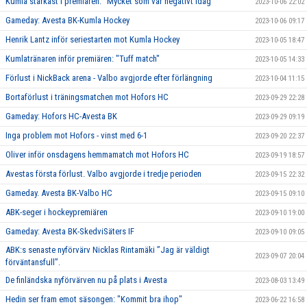
Kumla starkast i premiären: "Mycket som var negativt idag"
2023-10-06 22:02
Gameday: Avesta BK-Kumla Hockey
2023-10-06 09:17
Henrik Lantz inför seriestarten mot Kumla Hockey
2023-10-05 18:47
Kumlatränaren inför premiären: "Tuff match"
2023-10-05 14:33
Förlust i NickBack arena - Valbo avgjorde efter förlängning
2023-10-04 11:15
Bortaförlust i träningsmatchen mot Hofors HC
2023-09-29 22:28
Gameday: Hofors HC-Avesta BK
2023-09-29 09:19
Inga problem mot Hofors - vinst med 6-1
2023-09-20 22:37
Oliver inför onsdagens hemmamatch mot Hofors HC
2023-09-19 18:57
Avestas första förlust. Valbo avgjorde i tredje perioden
2023-09-15 22:32
Gameday. Avesta BK-Valbo HC
2023-09-15 09:10
ABK-seger i hockeypremiären
2023-09-10 19:00
Gameday: Avesta BK-SkedviSäters IF
2023-09-10 09:05
ABK:s senaste nyförvärv Nicklas Rintamäki ”Jag är väldigt
2023-09-07 20:04
förväntansfull”.
De finländska nyförvärven nu på plats i Avesta
2023-08-03 13:49
Hedin ser fram emot säsongen: "Kommit bra ihop"
2023-06-22 16:58