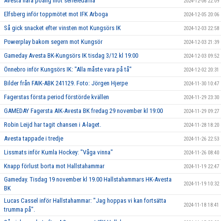
Avesta nära poäng mot serieledarna
2024-12-06 22:09
Elfsberg inför toppmötet mot IFK Arboga
2024-12-05 20:06
Så gick snacket efter vinsten mot Kungsörs IK
2024-12-03 22:58
Powerplay bakom segern mot Kungsör
2024-12-03 21:39
Gameday Avesta BK-Kungsörs IK tisdag 3/12 kl 19:00
2024-12-03 09:52
Önnebro inför Kungsörs IK: "Alla måste vara på tå"
2024-12-02 20:31
Bilder från FAIK-ABK 241129. Foto: Jörgen Hjerpe
2024-11-30 10:47
Fagerstas första period förstörde kvällen
2024-11-29 23:30
GAMEDAY Fagersta AIK-Avesta BK fredag 29 november kl 19:00
2024-11-29 09:27
Robin Leijd har tagit chansen i A-laget.
2024-11-28 18:20
Avesta tappade i tredje
2024-11-26 22:53
Lissmats inför Kumla Hockey: "Våga vinna"
2024-11-26 08:40
Knapp förlust borta mot Hallstahammar
2024-11-19 22:47
Gameday. Tisdag 19 november kl 19.00 Hallstahammars HK-Avesta
2024-11-19 10:32
BK
Lucas Cassel inför Hallstahammar: "Jag hoppas vi kan fortsätta
2024-11-18 18:41
trumma på".