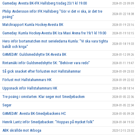
Gameday. Avesta BK-IFK Hallsberg tisdag 23/1 kl 19.00
2024-01-23 09:09
Philip Andersson inför IFK Hallsberg "Gör vi det vi ska, är det tre
2024-01-22 18:38
poäng"
Matchrapport Kumla Hockey-Avesta BK
2024-01-19 23:16
Gameday: Kumla Hockey-Avesta BK Ica Maxi Arena fre 19/1 kl 19.00
2024-01-19 10:15
Hero inför bortamatchen mot serieledarna Kumla: "Vi ska vara tighta
2024-01-18 19:33
bakåt och kriga"
GAMEDAY. Guldsmedshytte SK-Avesta BK
2024-01-12 09:26
Rintamäki inför Guldsmedshytte SK: "Behöver vara redo"
2024-01-11 19:47
Så gick snacket efter förlusten mot Hallstahammar
2024-01-09 23:03
Förlust mot Hallstahammars HK
2024-01-09 22:02
Uppsnack inför Hallstahammars HK
2024-01-08 18:14
Tre poäng i omstarten. Klar seger mot Smedjebacken
2024-01-05 22:36
Seger
2024-01-05 22:34
GAMEDAY. Avesta BK-Smedjebackens HC
2024-01-05 09:28
Henrik Lantz inför Smedjebacken: "Hoppas på mycket folk"
2024-01-04 19:50
ABK skrällde mot Arboga
2023-12-15 23:02