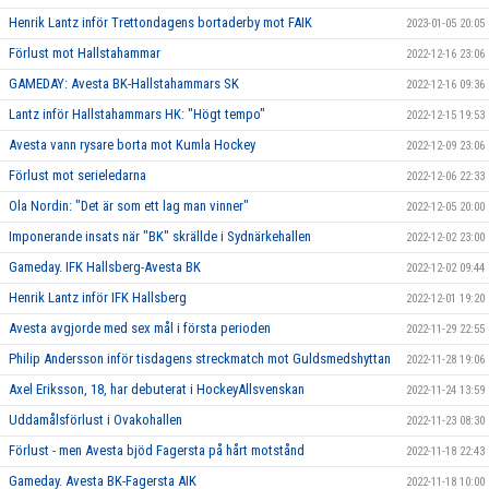
Henrik Lantz inför Trettondagens bortaderby mot FAIK
2023-01-05 20:05
Förlust mot Hallstahammar
2022-12-16 23:06
GAMEDAY: Avesta BK-Hallstahammars SK
2022-12-16 09:36
Lantz inför Hallstahammars HK: "Högt tempo"
2022-12-15 19:53
Avesta vann rysare borta mot Kumla Hockey
2022-12-09 23:06
Förlust mot serieledarna
2022-12-06 22:33
Ola Nordin: "Det är som ett lag man vinner"
2022-12-05 20:00
Imponerande insats när "BK" skrällde i Sydnärkehallen
2022-12-02 23:00
Gameday. IFK Hallsberg-Avesta BK
2022-12-02 09:44
Henrik Lantz inför IFK Hallsberg
2022-12-01 19:20
Avesta avgjorde med sex mål i första perioden
2022-11-29 22:55
Philip Andersson inför tisdagens streckmatch mot Guldsmedshyttan
2022-11-28 19:06
Axel Eriksson, 18, har debuterat i HockeyAllsvenskan
2022-11-24 13:59
Uddamålsförlust i Ovakohallen
2022-11-23 08:30
Förlust - men Avesta bjöd Fagersta på hårt motstånd
2022-11-18 22:43
Gameday. Avesta BK-Fagersta AIK
2022-11-18 10:00