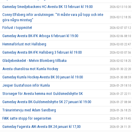
Gameday Smedjebackens HC-Avesta BK 13 februari kl 19.00
2026-02-13 10:30
Conny Elfsberg inför avslutningen: "Vi måste vara på topp och inte
2026-02-12 18:35
göra några misstag"
Förlust i toppmötet
2026-02-07 07:12
Gameday Avesta BK-IFK Arboga 6 februari kl 19.00
2026-02-06 08:10
Hemmaförlust mot Hallsberg
2026-02-03 22:47
Gameday Avesta BK-IFK Hallsberg 3 februari kl 19.00
2026-02-03 07:56
Glädjebeskedet - Melvin Blomberg tillbaka
2026-02-02 18:25
Avesta chanslösa mot Kumla Hockey
2026-01-30 22:20
Gameday Kumla Hockey-Avesta BK 30 januari kl 19.00
2026-01-30 08:59
Jesper Gustafsson inför Kumla
2026-01-29 18:10
Storseger för Avesta hemma mot Guldsmedshytte SK
2026-01-27 22:11
Gameday Avesta BK-Guldsmedshytte SK 27 januari kl 19.00
2026-01-27 08:04
Tränarintervju med Adam Sandberg
2026-01-26 18:25
FAIK satte stopp för segersviten
2026-01-24 19:45
Gameday Fagersta AIK-Avesta BK 24 januari kl 17,00
2026-01-24 11:31