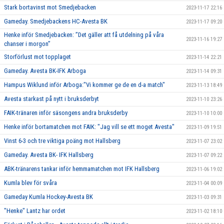
Stark bortavinst mot Smedjebacken
2023-11-17 22:16
Gameday. Smedjebackens HC-Avesta BK
2023-11-17 09:20
Henke inför Smedjebacken: ”Det gäller att få utdelning på våra
2023-11-16 19:27
chanser i morgon”
Storförlust mot topplaget
2023-11-14 22:21
Gameday. Avesta BK-IFK Arboga
2023-11-14 09:31
Hampus Wiklund inför Arboga:"Vi kommer ge de en d-a match"
2023-11-13 18:49
Avesta starkast på nytt i bruksderbyt
2023-11-10 23:26
FAIK-tränaren inför säsongens andra bruksderby
2023-11-10 10:00
Henke inför bortamatchen mot FAIK: "Jag vill se ett moget Avesta"
2023-11-09 19:51
Vinst 6-3 och tre viktiga poäng mot Hallsberg
2023-11-07 23:02
Gameday. Avesta BK- IFK Hallsberg
2023-11-07 09:22
ABK-tränarens tankar inför hemmamatchen mot IFK Hallsberg
2023-11-06 19:02
Kumla blev för svåra
2023-11-04 00:09
Gameday Kumla Hockey-Avesta BK
2023-11-03 09:31
"Henke" Lantz har ordet
2023-11-02 18:10