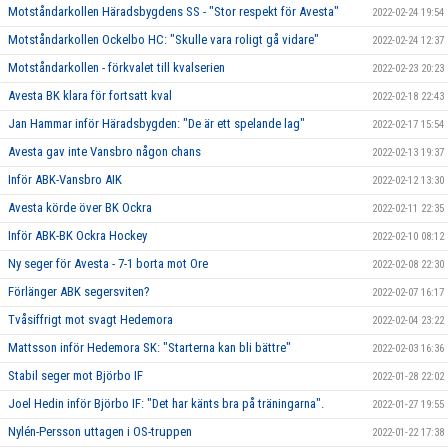
Motståndarkollen Häradsbygdens SS - "Stor respekt för Avesta"
2022-02-24 19:54
Motståndarkollen Ockelbo HC: "Skulle vara roligt gå vidare"
2022-02-24 12:37
Motståndarkollen - förkvalet till kvalserien
2022-02-23 20:23
Avesta BK klara för fortsatt kval
2022-02-18 22:43
Jan Hammar inför Häradsbygden: "De är ett spelande lag"
2022-02-17 15:54
Avesta gav inte Vansbro någon chans
2022-02-13 19:37
Inför ABK-Vansbro AIK
2022-02-12 13:30
Avesta körde över BK Ockra
2022-02-11 22:35
Inför ABK-BK Ockra Hockey
2022-02-10 08:12
Ny seger för Avesta - 7-1 borta mot Ore
2022-02-08 22:30
Förlänger ABK segersviten?
2022-02-07 16:17
Tvåsiffrigt mot svagt Hedemora
2022-02-04 23:22
Mattsson inför Hedemora SK: "Starterna kan bli bättre"
2022-02-03 16:36
Stabil seger mot Björbo IF
2022-01-28 22:02
Joel Hedin inför Björbo IF: "Det har känts bra på träningarna".
2022-01-27 19:55
Nylén-Persson uttagen i OS-truppen
2022-01-22 17:38