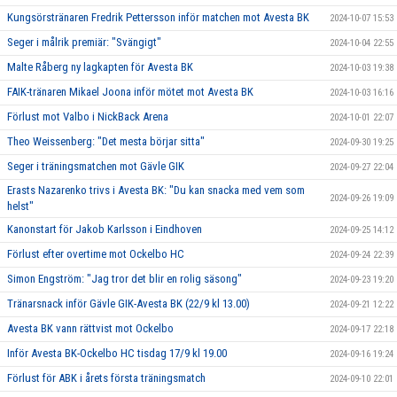
Kungsörstränaren Fredrik Pettersson inför matchen mot Avesta BK
2024-10-07 15:53
Seger i målrik premiär: "Svängigt"
2024-10-04 22:55
Malte Råberg ny lagkapten för Avesta BK
2024-10-03 19:38
FAIK-tränaren Mikael Joona inför mötet mot Avesta BK
2024-10-03 16:16
Förlust mot Valbo i NickBack Arena
2024-10-01 22:07
Theo Weissenberg: "Det mesta börjar sitta"
2024-09-30 19:25
Seger i träningsmatchen mot Gävle GIK
2024-09-27 22:04
Erasts Nazarenko trivs i Avesta BK: "Du kan snacka med vem som
2024-09-26 19:09
helst"
Kanonstart för Jakob Karlsson i Eindhoven
2024-09-25 14:12
Förlust efter overtime mot Ockelbo HC
2024-09-24 22:39
Simon Engström: "Jag tror det blir en rolig säsong"
2024-09-23 19:20
Tränarsnack inför Gävle GIK-Avesta BK (22/9 kl 13.00)
2024-09-21 12:22
Avesta BK vann rättvist mot Ockelbo
2024-09-17 22:18
Inför Avesta BK-Ockelbo HC tisdag 17/9 kl 19.00
2024-09-16 19:24
Förlust för ABK i årets första träningsmatch
2024-09-10 22:01