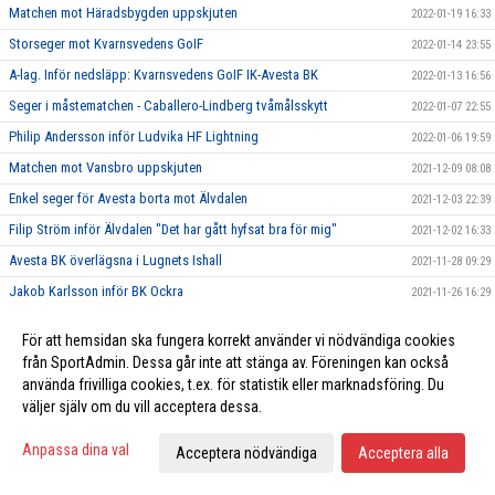
Matchen mot Häradsbygden uppskjuten
2022-01-19 16:33
Storseger mot Kvarnsvedens GoIF
2022-01-14 23:55
A-lag. Inför nedsläpp: Kvarnsvedens GoIF IK-Avesta BK
2022-01-13 16:56
Seger i måstematchen - Caballero-Lindberg tvåmålsskytt
2022-01-07 22:55
Philip Andersson inför Ludvika HF Lightning
2022-01-06 19:59
Matchen mot Vansbro uppskjuten
2021-12-09 08:08
Enkel seger för Avesta borta mot Älvdalen
2021-12-03 22:39
Filip Ström inför Älvdalen "Det har gått hyfsat bra för mig"
2021-12-02 16:33
Avesta BK överlägsna i Lugnets Ishall
2021-11-28 09:29
Jakob Karlsson inför BK Ockra
2021-11-26 16:29
Klar seger mot Hedemora
2021-11-20 12:09
För att hemsidan ska fungera korrekt använder vi nödvändiga cookies
Isak Rundblad inför Hedemora: "Det är en match vi bör vinna"
2021-11-18 16:06
från SportAdmin. Dessa går inte att stänga av. Föreningen kan också
Avesta imponerade i segern mot Björbo
använda frivilliga cookies, t.ex. för statistik eller marknadsföring. Du
2021-11-12 22:32
väljer själv om du vill acceptera dessa.
Stefan Lundqvist inför Björbo
2021-11-10 17:22
Mörk kväll i Tegera Arena
2021-11-06 13:13
Anpassa dina val
Acceptera nödvändiga
Acceptera alla
Jan Hammar inför toppmötet mot Häradsbygden
2021-11-04 20:42