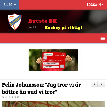
A-LAG
LOGGA IN
Avesta BK
A-lag
Hockey på riktigt
HEM
NYHETER
KALENDER
TRUPPEN
Felix Johansson: "Jag tror vi är
<
>
MATCHER
bättre än vad vi tror"
2024-10-14 19:47
TABELL OCH RESULTAT