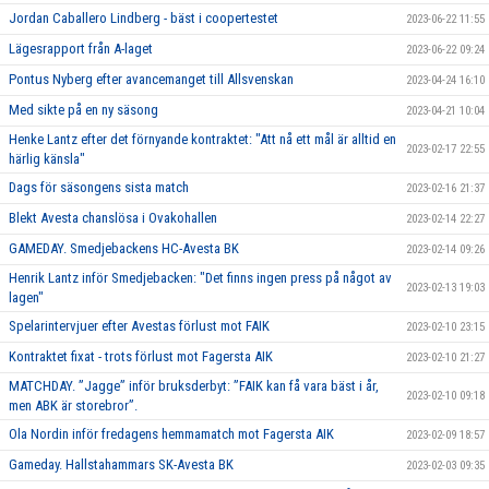
Jordan Caballero Lindberg - bäst i coopertestet
2023-06-22 11:55
Lägesrapport från A-laget
2023-06-22 09:24
Pontus Nyberg efter avancemanget till Allsvenskan
2023-04-24 16:10
Med sikte på en ny säsong
2023-04-21 10:04
Henke Lantz efter det förnyande kontraktet: "Att nå ett mål är alltid en
2023-02-17 22:55
härlig känsla"
Dags för säsongens sista match
2023-02-16 21:37
Blekt Avesta chanslösa i Ovakohallen
2023-02-14 22:27
GAMEDAY. Smedjebackens HC-Avesta BK
2023-02-14 09:26
Henrik Lantz inför Smedjebacken: "Det finns ingen press på något av
2023-02-13 19:03
lagen"
Spelarintervjuer efter Avestas förlust mot FAIK
2023-02-10 23:15
Kontraktet fixat - trots förlust mot Fagersta AIK
2023-02-10 21:27
MATCHDAY. ”Jagge” inför bruksderbyt: ”FAIK kan få vara bäst i år,
2023-02-10 09:18
men ABK är storebror”.
Ola Nordin inför fredagens hemmamatch mot Fagersta AIK
2023-02-09 18:57
Gameday. Hallstahammars SK-Avesta BK
2023-02-03 09:35