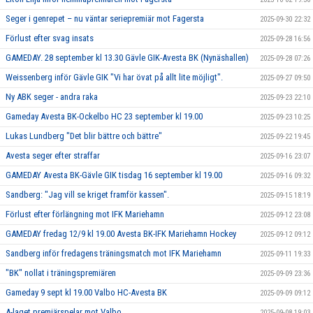
Seger i genrepet – nu väntar seriepremiär mot Fagersta
2025-09-30 22:32
Förlust efter svag insats
2025-09-28 16:56
GAMEDAY. 28 september kl 13.30 Gävle GIK-Avesta BK (Nynäshallen)
2025-09-28 07:26
Weissenberg inför Gävle GIK "Vi har övat på allt lite möjligt".
2025-09-27 09:50
Ny ABK seger - andra raka
2025-09-23 22:10
Gameday Avesta BK-Ockelbo HC 23 september kl 19.00
2025-09-23 10:25
Lukas Lundberg "Det blir bättre och bättre"
2025-09-22 19:45
Avesta seger efter straffar
2025-09-16 23:07
GAMEDAY Avesta BK-Gävle GIK tisdag 16 september kl 19.00
2025-09-16 09:32
Sandberg: "Jag vill se kriget framför kassen".
2025-09-15 18:19
Förlust efter förlängning mot IFK Mariehamn
2025-09-12 23:08
GAMEDAY fredag 12/9 kl 19.00 Avesta BK-IFK Mariehamn Hockey
2025-09-12 09:12
Sandberg inför fredagens träningsmatch mot IFK Mariehamn
2025-09-11 19:33
"BK" nollat i träningspremiären
2025-09-09 23:36
Gameday 9 sept kl 19.00 Valbo HC-Avesta BK
2025-09-09 09:12
A-laget premiärspelar mot Valbo
2025-09-08 19:03