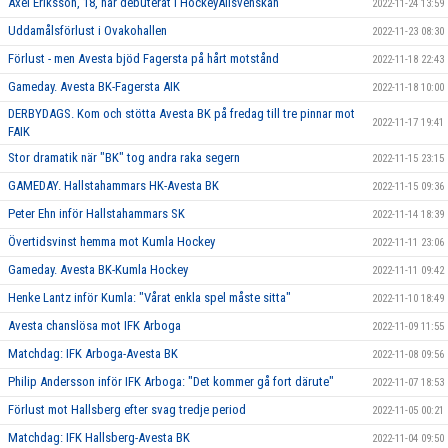
Axel Eriksson, 18, har debuterat i HockeyAllsvenskan
2022-11-24 13:59
Uddamålsförlust i Ovakohallen
2022-11-23 08:30
Förlust - men Avesta bjöd Fagersta på hårt motstånd
2022-11-18 22:43
Gameday. Avesta BK-Fagersta AIK
2022-11-18 10:00
DERBYDAGS. Kom och stötta Avesta BK på fredag till tre pinnar mot
2022-11-17 19:41
FAIK
Stor dramatik när "BK" tog andra raka segern
2022-11-15 23:15
GAMEDAY. Hallstahammars HK-Avesta BK
2022-11-15 09:36
Peter Ehn inför Hallstahammars SK
2022-11-14 18:39
Övertidsvinst hemma mot Kumla Hockey
2022-11-11 23:06
Gameday. Avesta BK-Kumla Hockey
2022-11-11 09:42
Henke Lantz inför Kumla: "Vårat enkla spel måste sitta"
2022-11-10 18:49
Avesta chanslösa mot IFK Arboga
2022-11-09 11:55
Matchdag: IFK Arboga-Avesta BK
2022-11-08 09:56
Philip Andersson inför IFK Arboga: "Det kommer gå fort därute"
2022-11-07 18:53
Förlust mot Hallsberg efter svag tredje period
2022-11-05 00:21
Matchdag: IFK Hallsberg-Avesta BK
2022-11-04 09:50