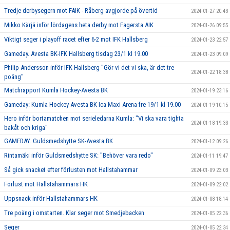
Tredje derbysegern mot FAIK - Råberg avgjorde på övertid
2024-01-27 20:43
Mikko Kärjä inför lördagens heta derby mot Fagersta AIK
2024-01-26 09:55
Viktigt seger i playoff racet efter 6-2 mot IFK Hallsberg
2024-01-23 22:57
Gameday. Avesta BK-IFK Hallsberg tisdag 23/1 kl 19.00
2024-01-23 09:09
Philip Andersson inför IFK Hallsberg "Gör vi det vi ska, är det tre
2024-01-22 18:38
poäng"
Matchrapport Kumla Hockey-Avesta BK
2024-01-19 23:16
Gameday: Kumla Hockey-Avesta BK Ica Maxi Arena fre 19/1 kl 19.00
2024-01-19 10:15
Hero inför bortamatchen mot serieledarna Kumla: "Vi ska vara tighta
2024-01-18 19:33
bakåt och kriga"
GAMEDAY. Guldsmedshytte SK-Avesta BK
2024-01-12 09:26
Rintamäki inför Guldsmedshytte SK: "Behöver vara redo"
2024-01-11 19:47
Så gick snacket efter förlusten mot Hallstahammar
2024-01-09 23:03
Förlust mot Hallstahammars HK
2024-01-09 22:02
Uppsnack inför Hallstahammars HK
2024-01-08 18:14
Tre poäng i omstarten. Klar seger mot Smedjebacken
2024-01-05 22:36
Seger
2024-01-05 22:34