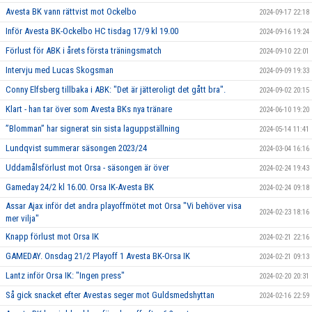
Avesta BK vann rättvist mot Ockelbo
2024-09-17 22:18
Inför Avesta BK-Ockelbo HC tisdag 17/9 kl 19.00
2024-09-16 19:24
Förlust för ABK i årets första träningsmatch
2024-09-10 22:01
Intervju med Lucas Skogsman
2024-09-09 19:33
Conny Elfsberg tillbaka i ABK: "Det är jätteroligt det gått bra".
2024-09-02 20:15
Klart - han tar över som Avesta BKs nya tränare
2024-06-10 19:20
”Blomman” har signerat sin sista laguppställning
2024-05-14 11:41
Lundqvist summerar säsongen 2023/24
2024-03-04 16:16
Uddamålsförlust mot Orsa - säsongen är över
2024-02-24 19:43
Gameday 24/2 kl 16.00. Orsa IK-Avesta BK
2024-02-24 09:18
Assar Ajax inför det andra playoffmötet mot Orsa "Vi behöver visa
2024-02-23 18:16
mer vilja"
Knapp förlust mot Orsa IK
2024-02-21 22:16
GAMEDAY. Onsdag 21/2 Playoff 1 Avesta BK-Orsa IK
2024-02-21 09:13
Lantz inför Orsa IK: "Ingen press"
2024-02-20 20:31
Så gick snacket efter Avestas seger mot Guldsmedshyttan
2024-02-16 22:59