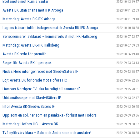
Bortamöte mot Kumla väntar
2022-10-13 19:57
Avesta BK utan chans mot IFK Arboga
2022-10-11 22:53
Matchdag: Avesta BK-IFK Arboga
2022-10-11 09:18
Lagens tränare inför tisdagens match Avesta BK-IFK Arboga
2022-10-10 18:58
Seriepremiären avklarad – hemmaförlust mot IFK Hallsberg
2022-10-07 22:57
Matchdag: Avesta BK-IFK Hallsberg
2022-10-07 09:53
Avesta BK redo för premiär
2022-10-06 19:40
Seger för Avesta BK i genrepet
2022-09-23 23:13
Niclas Hero inför genrepet mot SkedviSäters IF
2022-09-22 18:57
Lojt Avesta BK förlorade mot Hofors HC
2022-09-16 22:25
Hampus Nordgen: "Vi ska ha roligt tillsammans"
2022-09-15 20:31
Uddamålsseger mot SkedviSäters IF
2022-09-13 22:47
Inför Avesta BK-Skedvi/Säters IF
2022-09-12 20:45
Upp som en sol, ner som en pannkaka - förlust mot Hofors
2022-09-09 23:56
Matchdag: Hofors HC – Avesta BK
2022-09-09 08:07
Två nyförvärv klara – Salo och Andersson och ansluter!
2022-09-08 18:58