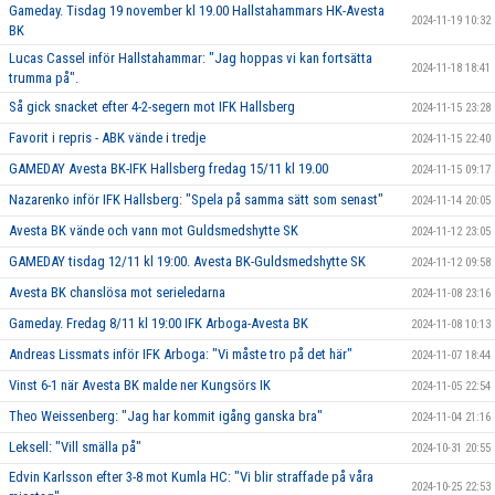
Gameday. Tisdag 19 november kl 19.00 Hallstahammars HK-Avesta
2024-11-19 10:32
BK
Lucas Cassel inför Hallstahammar: "Jag hoppas vi kan fortsätta
2024-11-18 18:41
trumma på".
Så gick snacket efter 4-2-segern mot IFK Hallsberg
2024-11-15 23:28
Favorit i repris - ABK vände i tredje
2024-11-15 22:40
GAMEDAY Avesta BK-IFK Hallsberg fredag 15/11 kl 19.00
2024-11-15 09:17
Nazarenko inför IFK Hallsberg: "Spela på samma sätt som senast"
2024-11-14 20:05
Avesta BK vände och vann mot Guldsmedshytte SK
2024-11-12 23:05
GAMEDAY tisdag 12/11 kl 19:00. Avesta BK-Guldsmedshytte SK
2024-11-12 09:58
Avesta BK chanslösa mot serieledarna
2024-11-08 23:16
Gameday. Fredag 8/11 kl 19:00 IFK Arboga-Avesta BK
2024-11-08 10:13
Andreas Lissmats inför IFK Arboga: "Vi måste tro på det här"
2024-11-07 18:44
Vinst 6-1 när Avesta BK malde ner Kungsörs IK
2024-11-05 22:54
Theo Weissenberg: "Jag har kommit igång ganska bra"
2024-11-04 21:16
Leksell: "Vill smälla på"
2024-10-31 20:55
Edvin Karlsson efter 3-8 mot Kumla HC: "Vi blir straffade på våra
2024-10-25 22:53