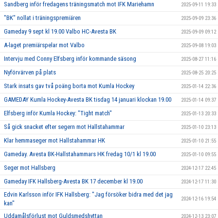
Sandberg inför fredagens träningsmatch mot IFK Mariehamn
2025-09-11 19:33
"BK" nollat i träningspremiären
2025-09-09 23:36
Gameday 9 sept kl 19.00 Valbo HC-Avesta BK
2025-09-09 09:12
A-laget premiärspelar mot Valbo
2025-09-08 19:03
Intervju med Conny Elfsberg inför kommande säsong
2025-08-27 11:16
Nyförvärven på plats
2025-08-25 20:25
Stark insats gav två poäng borta mot Kumla Hockey
2025-01-14 22:36
GAMEDAY Kumla Hockey-Avesta BK tisdag 14 januari klockan 19.00
2025-01-14 09:37
Elfsberg inför Kumla Hockey: "Tight match"
2025-01-13 20:33
Så gick snacket efter segern mot Hallstahammar
2025-01-10 23:13
Klar hemmaseger mot Hallstahammar HK
2025-01-10 21:55
Gameday. Avesta BK-Hallstahammars HK fredag 10/1 kl 19.00
2025-01-10 09:55
Seger mot Hallsberg
2024-12-17 22:45
Gameday IFK Hallsberg-Avesta BK 17 december kl 19.00
2024-12-17 11:30
Edvin Karlsson inför IFK Hallsberg: "Jag försöker bidra med det jag
2024-12-16 19:54
kan"
Uddamålsförlust mot Guldsmedshyttan
2024-12-13 23:07