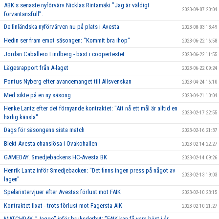
ABK:s senaste nyförvärv Nicklas Rintamäki ”Jag är väldigt
2023-09-07 20:04
förväntansfull”.
De finländska nyförvärven nu på plats i Avesta
2023-08-03 13:49
Hedin ser fram emot säsongen: "Kommit bra ihop"
2023-06-22 16:58
Jordan Caballero Lindberg - bäst i coopertestet
2023-06-22 11:55
Lägesrapport från A-laget
2023-06-22 09:24
Pontus Nyberg efter avancemanget till Allsvenskan
2023-04-24 16:10
Med sikte på en ny säsong
2023-04-21 10:04
Henke Lantz efter det förnyande kontraktet: "Att nå ett mål är alltid en
2023-02-17 22:55
härlig känsla"
Dags för säsongens sista match
2023-02-16 21:37
Blekt Avesta chanslösa i Ovakohallen
2023-02-14 22:27
GAMEDAY. Smedjebackens HC-Avesta BK
2023-02-14 09:26
Henrik Lantz inför Smedjebacken: "Det finns ingen press på något av
2023-02-13 19:03
lagen"
Spelarintervjuer efter Avestas förlust mot FAIK
2023-02-10 23:15
Kontraktet fixat - trots förlust mot Fagersta AIK
2023-02-10 21:27
MATCHDAY. ”Jagge” inför bruksderbyt: ”FAIK kan få vara bäst i år,