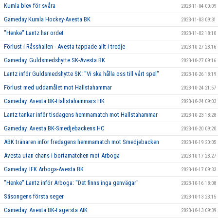
Kumla blev för svåra
2023-11-04 00:09
Gameday Kumla Hockey-Avesta BK
2023-11-03 09:31
"Henke" Lantz har ordet
2023-11-02 18:10
Förlust i Råsshallen - Avesta tappade allt i tredje
2023-10-27 23:16
Gameday. Guldsmedshytte SK-Avesta BK
2023-10-27 09:16
Lantz inför Guldsmedshytte SK: "Vi ska hålla oss till vårt spel"
2023-10-26 18:19
Förlust med uddamålet mot Hallstahammar
2023-10-24 21:57
Gameday. Avesta BK-Hallstahammars HK
2023-10-24 09:03
Lantz tankar inför tisdagens hemmamatch mot Hallstahammar
2023-10-23 18:28
Gameday. Avesta BK-Smedjebackens HC
2023-10-20 09:20
ABK tränaren inför fredagens hemmamatch mot Smedjebacken
2023-10-19 20:05
Avesta utan chans i bortamatchen mot Arboga
2023-10-17 23:27
Gameday. IFK Arboga-Avesta BK
2023-10-17 09:33
"Henke" Lantz inför Arboga: "Det finns inga genvägar"
2023-10-16 18:08
Säsongens första seger
2023-10-13 23:15
Gameday. Avesta BK-Fagersta AIK
2023-10-13 09:39