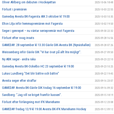
Oliver Ahlberg om debuten i Hockeyettan
2025-10-06 18:48
Förlust i premiären
2025-10-03 22:55
Gameday Avesta BK-Fagersta AIK 3 oktober kl 19.00
2025-10-03 10:35
Elton Lilja inför hemmapremiären mot Fagersta
2025-10-02 19:50
Seger i genrepet – nu väntar seriepremiär mot Fagersta
2025-09-30 22:32
Förlust efter svag insats
2025-09-28 16:56
GAMEDAY. 28 september kl 13.30 Gävle GIK-Avesta BK (Nynäshallen)
2025-09-28 07:26
Weissenberg inför Gävle GIK "Vi har övat på allt lite möjligt".
2025-09-27 09:50
Ny ABK seger - andra raka
2025-09-23 22:10
Gameday Avesta BK-Ockelbo HC 23 september kl 19.00
2025-09-23 10:25
Lukas Lundberg "Det blir bättre och bättre"
2025-09-22 19:45
Avesta seger efter straffar
2025-09-16 23:07
GAMEDAY Avesta BK-Gävle GIK tisdag 16 september kl 19.00
2025-09-16 09:32
Sandberg: "Jag vill se kriget framför kassen".
2025-09-15 18:19
Förlust efter förlängning mot IFK Mariehamn
2025-09-12 23:08
GAMEDAY fredag 12/9 kl 19.00 Avesta BK-IFK Mariehamn Hockey
2025-09-12 09:12