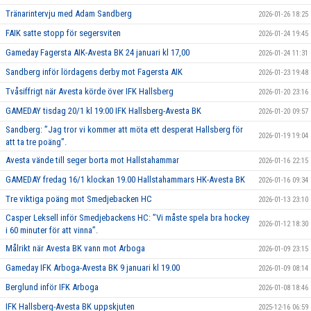
Tränarintervju med Adam Sandberg
2026-01-26 18:25
FAIK satte stopp för segersviten
2026-01-24 19:45
Gameday Fagersta AIK-Avesta BK 24 januari kl 17,00
2026-01-24 11:31
Sandberg inför lördagens derby mot Fagersta AIK
2026-01-23 19:48
Tvåsiffrigt när Avesta körde över IFK Hallsberg
2026-01-20 23:16
GAMEDAY tisdag 20/1 kl 19:00 IFK Hallsberg-Avesta BK
2026-01-20 09:57
Sandberg: ”Jag tror vi kommer att möta ett desperat Hallsberg för
2026-01-19 19:04
att ta tre poäng”.
Avesta vände till seger borta mot Hallstahammar
2026-01-16 22:15
GAMEDAY fredag 16/1 klockan 19.00 Hallstahammars HK-Avesta BK
2026-01-16 09:34
Tre viktiga poäng mot Smedjebacken HC
2026-01-13 23:10
Casper Leksell inför Smedjebackens HC: ”Vi måste spela bra hockey
2026-01-12 18:30
i 60 minuter för att vinna”.
Målrikt när Avesta BK vann mot Arboga
2026-01-09 23:15
Gameday IFK Arboga-Avesta BK 9 januari kl 19.00
2026-01-09 08:14
Berglund inför IFK Arboga
2026-01-08 18:46
IFK Hallsberg-Avesta BK uppskjuten
2025-12-16 06:59