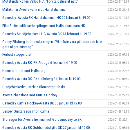
Motståndarkollen Valbo HC: "Första delmålet nått"
2026-02-24 16:09
Målrikt när Avesta vann mot Hallstahammar
2026-02-20 21:46
Gameday: Avesta BK-Hallstahammar HK 20 februari kl 19.00
2026-02-20 10:02
Filip Ström inför serie epilogen mot Hallstahammars HK
2026-02-19 18:57
Gameday Smedjebackens HC-Avesta BK 13 februari kl 19.00
2026-02-13 10:30
Conny Elfsberg inför avslutningen: "Vi måste vara på topp och inte
2026-02-12 18:35
göra några misstag"
Förlust i toppmötet
2026-02-07 07:12
Gameday Avesta BK-IFK Arboga 6 februari kl 19.00
2026-02-06 08:10
Hemmaförlust mot Hallsberg
2026-02-03 22:47
Gameday Avesta BK-IFK Hallsberg 3 februari kl 19.00
2026-02-03 07:56
Glädjebeskedet - Melvin Blomberg tillbaka
2026-02-02 18:25
Avesta chanslösa mot Kumla Hockey
2026-01-30 22:20
Gameday Kumla Hockey-Avesta BK 30 januari kl 19.00
2026-01-30 08:59
Jesper Gustafsson inför Kumla
2026-01-29 18:10
Storseger för Avesta hemma mot Guldsmedshytte SK
2026-01-27 22:11
Gameday Avesta BK-Guldsmedshytte SK 27 januari kl 19.00
2026-01-27 08:04