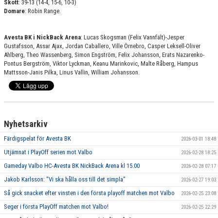
Skott
: 39-13 (14-4, 15-6, 10-3)
Domare
: Robin Range.
Avesta BK i NickBack Arena
: Lucas Skogsman (Felix Vannfält)-Jesper
Gustafsson, Assar Ajax, Jordan Caballero, Ville Örnebro, Casper Leksell-Oliver
Ahlberg, Theo Wassenberg, Simon Engström, Felix Johansson, Erats Nazarenko-
Pontus Bergström, Viktor Lyckman, Keanu Marinkovic, Malte Råberg, Hampus
Mattsson-Janis Pilka, Linus Vallin, William Johansson.
Nyhetsarkiv
Färdigspelat för Avesta BK
2026-03-01 18:48
Utjämnat i PlayOff serien mot Valbo
2026-02-28 18:25
Gameday Valbo HC-Avesta BK NickBack Arena kl 15.00
2026-02-28 07:17
Jakob Karlsson: "Vi ska hålla oss till det simpla"
2026-02-27 19:03
Så gick snacket efter vinsten i den första playoff matchen mot Valbo
2026-02-25 23:08
Seger i första PlayOff matchen mot Valbo!
2026-02-25 22:29