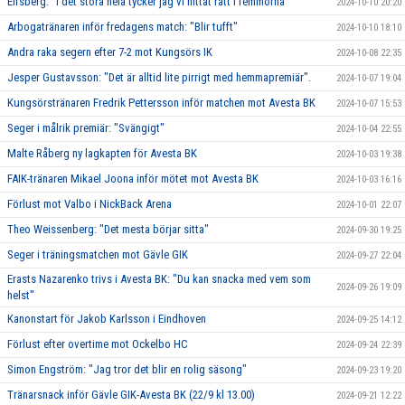
Elfsberg: "I det stora hela tycker jag vi hittat rätt i femmorna"
2024-10-10 20:20
Arbogatränaren inför fredagens match: "Blir tufft"
2024-10-10 18:10
Andra raka segern efter 7-2 mot Kungsörs IK
2024-10-08 22:35
Jesper Gustavsson: "Det är alltid lite pirrigt med hemmapremiär".
2024-10-07 19:04
Kungsörstränaren Fredrik Pettersson inför matchen mot Avesta BK
2024-10-07 15:53
Seger i målrik premiär: "Svängigt"
2024-10-04 22:55
Malte Råberg ny lagkapten för Avesta BK
2024-10-03 19:38
FAIK-tränaren Mikael Joona inför mötet mot Avesta BK
2024-10-03 16:16
Förlust mot Valbo i NickBack Arena
2024-10-01 22:07
Theo Weissenberg: "Det mesta börjar sitta"
2024-09-30 19:25
Seger i träningsmatchen mot Gävle GIK
2024-09-27 22:04
Erasts Nazarenko trivs i Avesta BK: "Du kan snacka med vem som
2024-09-26 19:09
helst"
Kanonstart för Jakob Karlsson i Eindhoven
2024-09-25 14:12
Förlust efter overtime mot Ockelbo HC
2024-09-24 22:39
Simon Engström: "Jag tror det blir en rolig säsong"
2024-09-23 19:20
Tränarsnack inför Gävle GIK-Avesta BK (22/9 kl 13.00)
2024-09-21 12:22