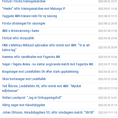
Förlust i första träningsmatchen
2022-09-02 22:57
"Henke" inför träningsmatchen mot Malungs IF
2022-09-01 19:24
Taggade ABK-tränare redo för ny säsong
2022-08-23 13:15
Första isträningen för säsongen
2022-08-22 20:05
ABK:s drömvärvning i hamn
2022-07-28 19:50
Förlust inför storpublik
2022-03-30 23:06
FAIK:s Mathias Wiklund självsäker inför mötet mot ABK: "Vi är ett
2022-03-29 20:09
bättre lag".
Hammar inför seriefinalen mot Fagersta AIK
2022-03-29 16:04
Seger i Tegera Arena - nu väntar avgörande match mot Fagersta AIK
2022-03-27 19:42
Bragdseger mot Lindefallets SK efter stark upphämtning
2022-03-25 23:15
Skön bortaseger mot Lindefallet
2022-03-23 23:06
Ted Åström, Lindefallets SK, inför mötet mot ABK: "Mycket
2022-03-22 19:18
målchanser"
Stefan Lundqvist: "Jag är förhoppningsfull"
2022-03-22 16:41
Viktig seger mot Häradsbygden
2022-03-20 21:14
Johan Ohlsson, Häradsbygdens SS, inför söndagens match: "50/50"
2022-03-19 11:10