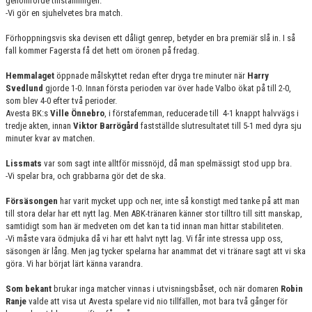
genomförde tillställningen.
-Vi gör en sjuhelvetes bra match.
Förhoppningsvis ska devisen ett dåligt genrep, betyder en bra premiär slå in. I så
fall kommer Fagersta få det hett om öronen på fredag.
Hemmalaget
öppnade målskyttet redan efter dryga tre minuter när
Harry
Svedlund
gjorde 1-0. Innan första perioden var över hade Valbo ökat på till 2-0,
som blev 4-0 efter två perioder.
Avesta BK:s
Ville Önnebro
, i förstafemman, reducerade till
4-1 knappt halvvägs i
tredje akten, innan
Viktor Barrögård
fastställde slutresultatet till 5-1 med dyra sju
minuter kvar av matchen.
Lissmats
var som sagt inte alltför missnöjd, då man spelmässigt stod upp bra.
-Vi spelar bra, och grabbarna gör det de ska.
Försäsongen
har varit mycket upp och ner, inte så konstigt med tanke på att man
till stora delar har ett nytt lag. Men ABK-tränaren känner stor tilltro till sitt manskap,
samtidigt som han är medveten om det kan ta tid innan man hittar stabiliteten.
-Vi måste vara ödmjuka då vi har ett halvt nytt lag. Vi får inte stressa upp oss,
säsongen är lång. Men jag tycker spelarna har anammat det vi tränare sagt att vi ska
göra. Vi har börjat lärt känna varandra.
Som bekant
brukar inga matcher vinnas i utvisningsbåset, och när domaren
Robin
Ranje
valde att visa ut Avesta spelare vid nio tillfällen, mot bara två gånger för