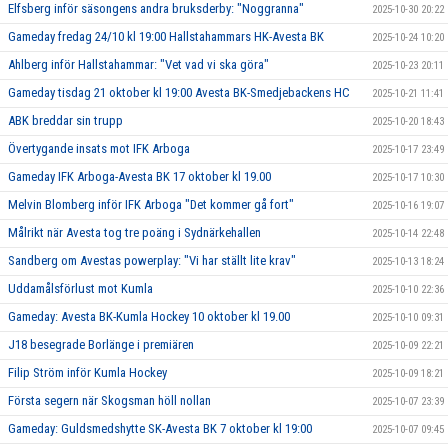
Elfsberg inför säsongens andra bruksderby: "Noggranna"
2025-10-30 20:22
Gameday fredag 24/10 kl 19:00 Hallstahammars HK-Avesta BK
2025-10-24 10:20
Ahlberg inför Hallstahammar: "Vet vad vi ska göra"
2025-10-23 20:11
Gameday tisdag 21 oktober kl 19:00 Avesta BK-Smedjebackens HC
2025-10-21 11:41
ABK breddar sin trupp
2025-10-20 18:43
Övertygande insats mot IFK Arboga
2025-10-17 23:49
Gameday IFK Arboga-Avesta BK 17 oktober kl 19.00
2025-10-17 10:30
Melvin Blomberg inför IFK Arboga "Det kommer gå fort"
2025-10-16 19:07
Målrikt när Avesta tog tre poäng i Sydnärkehallen
2025-10-14 22:48
Sandberg om Avestas powerplay: "Vi har ställt lite krav"
2025-10-13 18:24
Uddamålsförlust mot Kumla
2025-10-10 22:36
Gameday: Avesta BK-Kumla Hockey 10 oktober kl 19.00
2025-10-10 09:31
J18 besegrade Borlänge i premiären
2025-10-09 22:21
Filip Ström inför Kumla Hockey
2025-10-09 18:21
Första segern när Skogsman höll nollan
2025-10-07 23:39
Gameday: Guldsmedshytte SK-Avesta BK 7 oktober kl 19:00
2025-10-07 09:45