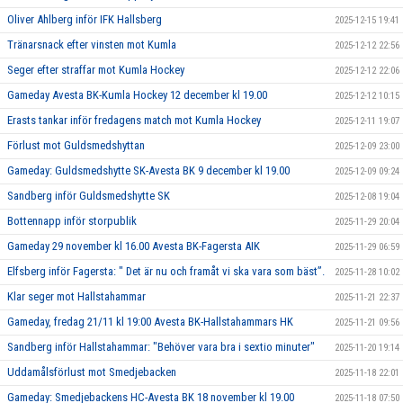
Oliver Ahlberg inför IFK Hallsberg
2025-12-15 19:41
Tränarsnack efter vinsten mot Kumla
2025-12-12 22:56
Seger efter straffar mot Kumla Hockey
2025-12-12 22:06
Gameday Avesta BK-Kumla Hockey 12 december kl 19.00
2025-12-12 10:15
Erasts tankar inför fredagens match mot Kumla Hockey
2025-12-11 19:07
Förlust mot Guldsmedshyttan
2025-12-09 23:00
Gameday: Guldsmedshytte SK-Avesta BK 9 december kl 19.00
2025-12-09 09:24
Sandberg inför Guldsmedshytte SK
2025-12-08 19:04
Bottennapp inför storpublik
2025-11-29 20:04
Gameday 29 november kl 16.00 Avesta BK-Fagersta AIK
2025-11-29 06:59
Elfsberg inför Fagersta: " Det är nu och framåt vi ska vara som bäst”.
2025-11-28 10:02
Klar seger mot Hallstahammar
2025-11-21 22:37
Gameday, fredag 21/11 kl 19:00 Avesta BK-Hallstahammars HK
2025-11-21 09:56
Sandberg inför Hallstahammar: "Behöver vara bra i sextio minuter"
2025-11-20 19:14
Uddamålsförlust mot Smedjebacken
2025-11-18 22:01
Gameday: Smedjebackens HC-Avesta BK 18 november kl 19.00
2025-11-18 07:50