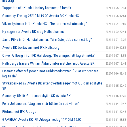
misstag"
Toppmöte när Kumla Hockey kommer på besök
2024-10-25 10:14
Gameday. Fredag 25/10 kl 19.00 Avesta BK-Kumla HC
2024-10-25 07:54
Viktor Lyckman inför Kumla HC : "Det blir en kul utmaning"
2024-10-24 19:09
Ny seger när Avesta BK slog Hallstahammar
2024-10-22 22:44
Janis Pilka inför Hallstahammar: "Vi måste jobba som ett lag"
2024-10-21 19:22
Avesta BK bortavann mot IFK Hallsberg
2024-10-19 00:56
Oliver Ahlberg inför IFK Hallsberg: "De är inget lätt lag att möta"
2024-10-17 18:58
Hallsbergs tränare William Åhlund inför matchen mot Avesta BK
2024-10-17 16:44
Lissmats efter två poäng mot Guldsmedshyttan: "Vi är ett bredare
2024-10-16 08:48
lag än de"
Styrkebesked av Avesta BK efter övertidsseger mot Guldsmedshytte
2024-10-15 22:40
SK
Gameday 15/10. Guldsmedshytte SK-Avesta BK
2024-10-15 09:30
Felix Johansson: "Jag tror vi är bättre än vad vi tror"
2024-10-14 19:47
Förlust mot IFK Arboga
2024-10-11 22:43
GAMEDAY. Avesta BK-IFK Arboga fredag 11/10 kl 19:00
2024-10-11 08:58