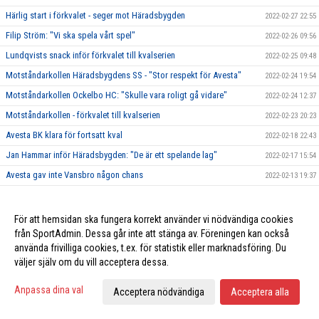
Härlig start i förkvalet - seger mot Häradsbygden
2022-02-27 22:55
Filip Ström: "Vi ska spela vårt spel"
2022-02-26 09:56
Lundqvists snack inför förkvalet till kvalserien
2022-02-25 09:48
Motståndarkollen Häradsbygdens SS - "Stor respekt för Avesta"
2022-02-24 19:54
Motståndarkollen Ockelbo HC: "Skulle vara roligt gå vidare"
2022-02-24 12:37
Motståndarkollen - förkvalet till kvalserien
2022-02-23 20:23
Avesta BK klara för fortsatt kval
2022-02-18 22:43
Jan Hammar inför Häradsbygden: "De är ett spelande lag"
2022-02-17 15:54
Avesta gav inte Vansbro någon chans
2022-02-13 19:37
Inför ABK-Vansbro AIK
2022-02-12 13:30
Avesta körde över BK Ockra
2022-02-11 22:35
För att hemsidan ska fungera korrekt använder vi nödvändiga cookies
från SportAdmin. Dessa går inte att stänga av. Föreningen kan också
Inför ABK-BK Ockra Hockey
2022-02-10 08:12
använda frivilliga cookies, t.ex. för statistik eller marknadsföring. Du
Ny seger för Avesta - 7-1 borta mot Ore
2022-02-08 22:30
väljer själv om du vill acceptera dessa.
Förlänger ABK segersviten?
2022-02-07 16:17
Anpassa dina val
Acceptera nödvändiga
Acceptera alla
Tvåsiffrigt mot svagt Hedemora
2022-02-04 23:22
Mattsson inför Hedemora SK: "Starterna kan bli bättre"
2022-02-03 16:36