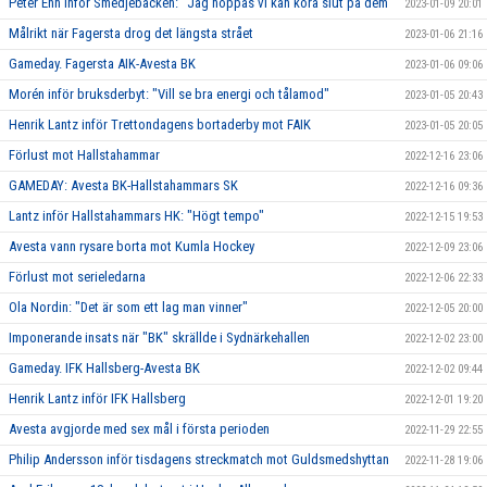
Peter Ehn inför Smedjebacken: "Jag hoppas vi kan köra slut på dem"
2023-01-09 20:01
Målrikt när Fagersta drog det längsta strået
2023-01-06 21:16
Gameday. Fagersta AIK-Avesta BK
2023-01-06 09:06
Morén inför bruksderbyt: "Vill se bra energi och tålamod"
2023-01-05 20:43
Henrik Lantz inför Trettondagens bortaderby mot FAIK
2023-01-05 20:05
Förlust mot Hallstahammar
2022-12-16 23:06
GAMEDAY: Avesta BK-Hallstahammars SK
2022-12-16 09:36
Lantz inför Hallstahammars HK: "Högt tempo"
2022-12-15 19:53
Avesta vann rysare borta mot Kumla Hockey
2022-12-09 23:06
Förlust mot serieledarna
2022-12-06 22:33
Ola Nordin: "Det är som ett lag man vinner"
2022-12-05 20:00
Imponerande insats när "BK" skrällde i Sydnärkehallen
2022-12-02 23:00
Gameday. IFK Hallsberg-Avesta BK
2022-12-02 09:44
Henrik Lantz inför IFK Hallsberg
2022-12-01 19:20
Avesta avgjorde med sex mål i första perioden
2022-11-29 22:55
Philip Andersson inför tisdagens streckmatch mot Guldsmedshyttan
2022-11-28 19:06