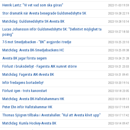
Henrik Lantz: "Vi vet vad som ska göras"
2022-11-03 19:59
Stor dramatik när Avesta besegrade Guldsmedshytte SK
2022-10-28 22:19
Matchdag: Guldsmedshytte SK-Avesta BK
2022-10-28 10:14
Lucas Johansson inför Guldsmedshytte SK: "Definitivt möjlighet ta
2022-10-27 18:50
poäng"
7-5 mot Smedjebacken - "BK" avgjorde i tredje
2022-10-25 23:10
Matchdag: Avesta BK-Smedjebackens HC
2022-10-25 09:38
Avesta BK jagar första segern
2022-10-24 21:28
Förlust i bruksderbyt - Fagersta AIK numret större
2022-10-21 23:03
Matchdag: Fagersta AIK-Avesta BK
2022-10-21 09:41
Inför fredagens bortaderby!
2022-10-20 19:16
Förlust igen - trots kanonstart
2022-10-18 23:05
Matchdag: Avesta BK-Hallstahammars HK
2022-10-18 09:13
Peter Ehn inför Hallstahammar HK
2022-10-17 19:49
Thomas Sjögren tillbaka i Avestahallen: "Kul att Avesta klivit upp"
2022-10-17 17:42
Matchdag: Kumla Hockey-Avesta BK
2022-10-14 09:47