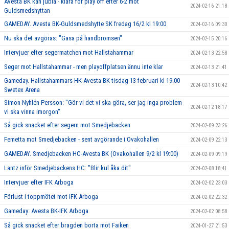
Avesta BK kan jubla - klara för play off efter 6-2 mot
2024-02-16 21:18
Guldsmedshyttan
GAMEDAY. Avesta BK-Guldsmedshytte SK fredag 16/2 kl 19:00
2024-02-16 09:30
Nu ska det avgöras: "Gasa på handbromsen"
2024-02-15 20:16
Intervjuer efter segermatchen mot Hallstahammar
2024-02-13 22:58
Seger mot Hallstahammar - men playoffplatsen ännu inte klar
2024-02-13 21:41
Gameday. Hallstahammars HK-Avesta BK tisdag 13 februari kl 19.00
2024-02-13 10:42
Swetex Arena
Simon Nyhlén Persson: "Gör vi det vi ska göra, ser jag inga problem
2024-02-12 18:17
vi ska vinna imorgon"
Så gick snacket efter segern mot Smedjebacken
2024-02-09 23:26
Femetta mot Smedjebacken - sent avgörande i Ovakohallen
2024-02-09 22:13
GAMEDAY. Smedjebacken HC-Avesta BK (Ovakohallen 9/2 kl 19:00)
2024-02-09 09:19
Lantz inför Smedjebackens HC: "Blir kul åka dit"
2024-02-08 18:41
Intervjuer efter IFK Arboga
2024-02-02 23:03
Förlust i toppmötet mot IFK Arboga
2024-02-02 22:32
Gameday: Avesta BK-IFK Arboga
2024-02-02 08:58
Så gick snacket efter bragden borta mot Faiken
2024-01-27 21:53