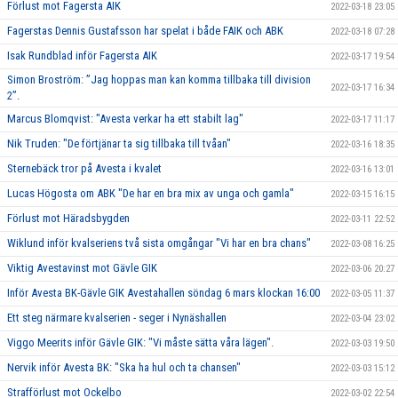
Förlust mot Fagersta AIK
2022-03-18 23:05
Fagerstas Dennis Gustafsson har spelat i både FAIK och ABK
2022-03-18 07:28
Isak Rundblad inför Fagersta AIK
2022-03-17 19:54
Simon Broström: ”Jag hoppas man kan komma tillbaka till division
2022-03-17 16:34
2”.
Marcus Blomqvist: "Avesta verkar ha ett stabilt lag"
2022-03-17 11:17
Nik Truden: "De förtjänar ta sig tillbaka till tvåan"
2022-03-16 18:35
Sternebäck tror på Avesta i kvalet
2022-03-16 13:01
Lucas Högosta om ABK "De har en bra mix av unga och gamla"
2022-03-15 16:15
Förlust mot Häradsbygden
2022-03-11 22:52
Wiklund inför kvalseriens två sista omgångar "Vi har en bra chans"
2022-03-08 16:25
Viktig Avestavinst mot Gävle GIK
2022-03-06 20:27
Inför Avesta BK-Gävle GIK Avestahallen söndag 6 mars klockan 16:00
2022-03-05 11:37
Ett steg närmare kvalserien - seger i Nynäshallen
2022-03-04 23:02
Viggo Meerits inför Gävle GIK: "Vi måste sätta våra lägen".
2022-03-03 19:50
Nervik inför Avesta BK: "Ska ha hul och ta chansen"
2022-03-03 15:12
Strafförlust mot Ockelbo
2022-03-02 22:54