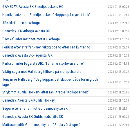
GAMEDAY. Avesta BK-Smedjebackens HC
2024-01-05 09:28
Henrik Lantz inför Smedjebacken: "Hoppas på mycket folk"
2024-01-04 19:50
ABK skrällde mot Arboga
2023-12-15 23:02
Gameday. IFK Arboga-Avesta BK
2023-12-15 09:59
"Henke" inför matchen mot IFK Arboga
2023-12-14 18:52
Förlust efter straffar - men viktig poäng efter sen kvittering
2023-12-08 22:59
Gameday: Avesta BK-Fagersta AIK
2023-12-08 10:38
Karlsson inför Fagersta AIK: "I år är vi storleken större"
2023-12-07 18:18
Viktig seger mot Hallsberg-tillbaka på slutspelsplats
2023-12-05 22:22
Tony inför Hallsberg: "Jag hoppas det släpper både för mig och
2023-12-04 18:49
laget"
Stryk mot Kumla Hockey - efter ras i tredje "Kollapsar helt"
2023-12-01 23:05
Gameday. Avesta BK-Kumla Hockey
2023-12-01 10:33
Seger efter straffar mot Guldsmedshytte SK
2023-11-28 23:11
Gameday: Avesta BK-Guldsmedshytte SK
2023-11-28 09:29
Mattsson inför Guldsmedshyttan: "Spela vårat spel"
2023-11-27 20:59