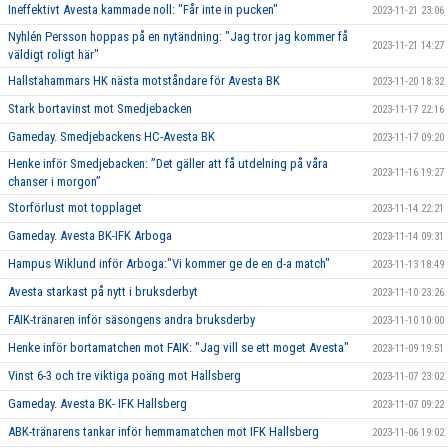
Ineffektivt Avesta kammade noll: "Får inte in pucken"
2023-11-21 23:06
Nyhlén Persson hoppas på en nytändning: "Jag tror jag kommer få
2023-11-21 14:27
väldigt roligt här"
Hallstahammars HK nästa motståndare för Avesta BK
2023-11-20 18:32
Stark bortavinst mot Smedjebacken
2023-11-17 22:16
Gameday. Smedjebackens HC-Avesta BK
2023-11-17 09:20
Henke inför Smedjebacken: ”Det gäller att få utdelning på våra
2023-11-16 19:27
chanser i morgon”
Storförlust mot topplaget
2023-11-14 22:21
Gameday. Avesta BK-IFK Arboga
2023-11-14 09:31
Hampus Wiklund inför Arboga:"Vi kommer ge de en d-a match"
2023-11-13 18:49
Avesta starkast på nytt i bruksderbyt
2023-11-10 23:26
FAIK-tränaren inför säsongens andra bruksderby
2023-11-10 10:00
Henke inför bortamatchen mot FAIK: "Jag vill se ett moget Avesta"
2023-11-09 19:51
Vinst 6-3 och tre viktiga poäng mot Hallsberg
2023-11-07 23:02
Gameday. Avesta BK- IFK Hallsberg
2023-11-07 09:22
ABK-tränarens tankar inför hemmamatchen mot IFK Hallsberg
2023-11-06 19:02