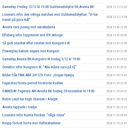
Gameday. Fredag 13/12 kl 19.00 Guldsmedshytte SK-Avesta BK
2024-12-13 10:20
Lissmats inför den viktiga matchen mot Guldsmedshyttan: "Vi har
2024-12-12 19:58
tränat på göra mål".
Avesta nära poäng mot serieledarna
2024-12-06 22:09
Elfsberg inför toppmötet mot IFK Arboga
2024-12-05 20:06
Så gick snacket efter vinsten mot Kungsörs IK
2024-12-03 22:58
Powerplay bakom segern mot Kungsör
2024-12-03 21:39
Gameday Avesta BK-Kungsörs IK tisdag 3/12 kl 19:00
2024-12-03 09:52
Önnebro inför Kungsörs IK: "Alla måste vara på tå"
2024-12-02 20:31
Bilder från FAIK-ABK 241129. Foto: Jörgen Hjerpe
2024-11-30 10:47
Fagerstas första period förstörde kvällen
2024-11-29 23:30
GAMEDAY Fagersta AIK-Avesta BK fredag 29 november kl 19:00
2024-11-29 09:27
Robin Leijd har tagit chansen i A-laget.
2024-11-28 18:20
Avesta tappade i tredje
2024-11-26 22:53
Lissmats inför Kumla Hockey: "Våga vinna"
2024-11-26 08:40
Knapp förlust borta mot Hallstahammar
2024-11-19 22:47