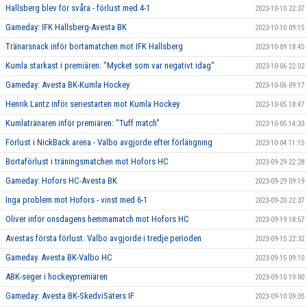
Hallsberg blev för svåra - förlust med 4-1
2023-10-10 22:37
Gameday: IFK Hallsberg-Avesta BK
2023-10-10 09:15
Tränarsnack inför bortamatchen mot IFK Hallsberg
2023-10-09 18:45
Kumla starkast i premiären: "Mycket som var negativt idag"
2023-10-06 22:02
Gameday: Avesta BK-Kumla Hockey
2023-10-06 09:17
Henrik Lantz inför seriestarten mot Kumla Hockey
2023-10-05 18:47
Kumlatränaren inför premiären: "Tuff match"
2023-10-05 14:33
Förlust i NickBack arena - Valbo avgjorde efter förlängning
2023-10-04 11:15
Bortaförlust i träningsmatchen mot Hofors HC
2023-09-29 22:28
Gameday: Hofors HC-Avesta BK
2023-09-29 09:19
Inga problem mot Hofors - vinst med 6-1
2023-09-20 22:37
Oliver inför onsdagens hemmamatch mot Hofors HC
2023-09-19 18:57
Avestas första förlust. Valbo avgjorde i tredje perioden
2023-09-15 22:32
Gameday. Avesta BK-Valbo HC
2023-09-15 09:10
ABK-seger i hockeypremiären
2023-09-10 19:00
Gameday: Avesta BK-SkedviSäters IF
2023-09-10 09:05