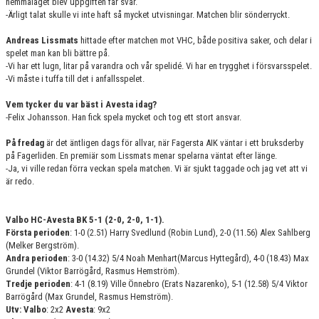
hemmalaget blev uppgiften får svår.
-Ärligt talat skulle vi inte haft så mycket utvisningar. Matchen blir sönderryckt.
Andreas Lissmats
hittade efter matchen mot VHC, både positiva saker, och delar i
spelet man kan bli bättre på.
-Vi har ett lugn, litar på varandra och vår spelidé. Vi har en trygghet i försvarsspelet.
-Vi måste i tuffa till det i anfallsspelet.
Vem tycker du var bäst i Avesta idag?
-Felix Johansson. Han fick spela mycket och tog ett stort ansvar.
På fredag
är det äntligen dags för allvar, när Fagersta AIK väntar i ett bruksderby
på Fagerliden. En premiär som Lissmats menar spelarna väntat efter länge.
-Ja, vi ville redan förra veckan spela matchen. Vi är sjukt taggade och jag vet att vi
är redo.
Valbo HC-Avesta BK 5-1 (2-0, 2-0, 1-1).
Första perioden
: 1-0 (2.51) Harry Svedlund (Robin Lund), 2-0 (11.56) Alex Sahlberg
(Melker Bergström).
Andra perioden
: 3-0 (14.32) 5/4 Noah Menhart(Marcus Hyttegård), 4-0 (18.43) Max
Grundel (Viktor Barrögård, Rasmus Hemström).
Tredje perioden
: 4-1 (8.19) Ville Önnebro (Erats Nazarenko), 5-1 (12.58) 5/4 Viktor
Barrögård (Max Grundel, Rasmus Hemström).
Utv: Valbo
: 2x2
Avesta
: 9x2