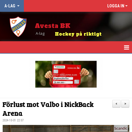
A-LAG
LOGGA IN
Avesta BK
A-lag
Hockey på riktigt
HEM
NYHETER
KALENDER
TRUPPEN
Förlust mot Valbo i NickBack
<
>
MATCHER
Arena
2024-10-01 22:07
TABELL OCH RESULTAT