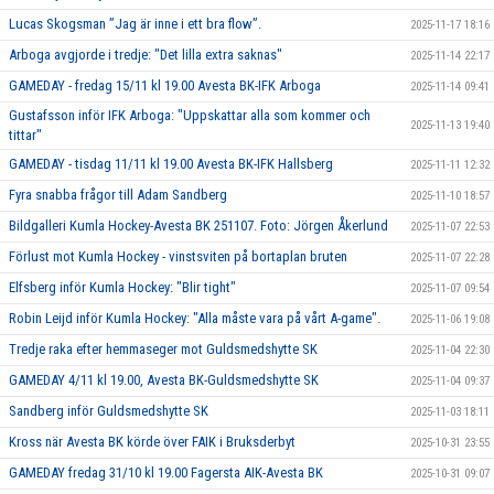
Lucas Skogsman ”Jag är inne i ett bra flow”.
2025-11-17 18:16
Arboga avgjorde i tredje: "Det lilla extra saknas"
2025-11-14 22:17
GAMEDAY - fredag 15/11 kl 19.00 Avesta BK-IFK Arboga
2025-11-14 09:41
Gustafsson inför IFK Arboga: "Uppskattar alla som kommer och
2025-11-13 19:40
tittar"
GAMEDAY - tisdag 11/11 kl 19.00 Avesta BK-IFK Hallsberg
2025-11-11 12:32
Fyra snabba frågor till Adam Sandberg
2025-11-10 18:57
Bildgalleri Kumla Hockey-Avesta BK 251107. Foto: Jörgen Åkerlund
2025-11-07 22:53
Förlust mot Kumla Hockey - vinstsviten på bortaplan bruten
2025-11-07 22:28
Elfsberg inför Kumla Hockey: "Blir tight"
2025-11-07 09:54
Robin Leijd inför Kumla Hockey: "Alla måste vara på vårt A-game".
2025-11-06 19:08
Tredje raka efter hemmaseger mot Guldsmedshytte SK
2025-11-04 22:30
GAMEDAY 4/11 kl 19.00, Avesta BK-Guldsmedshytte SK
2025-11-04 09:37
Sandberg inför Guldsmedshytte SK
2025-11-03 18:11
Kross när Avesta BK körde över FAIK i Bruksderbyt
2025-10-31 23:55
GAMEDAY fredag 31/10 kl 19.00 Fagersta AIK-Avesta BK
2025-10-31 09:07