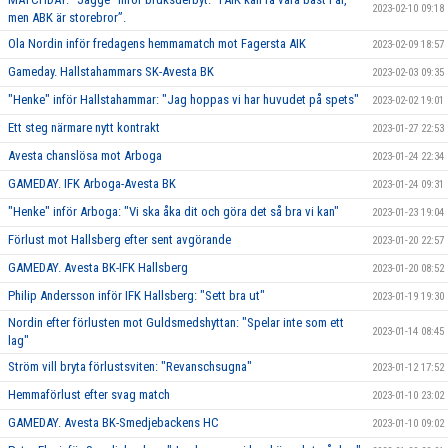
2023-02-10 09:18
men ABK är storebror”.
Ola Nordin inför fredagens hemmamatch mot Fagersta AIK
2023-02-09 18:57
Gameday. Hallstahammars SK-Avesta BK
2023-02-03 09:35
"Henke" inför Hallstahammar: "Jag hoppas vi har huvudet på spets"
2023-02-02 19:01
Ett steg närmare nytt kontrakt
2023-01-27 22:53
Avesta chanslösa mot Arboga
2023-01-24 22:34
GAMEDAY. IFK Arboga-Avesta BK
2023-01-24 09:31
"Henke" inför Arboga: "Vi ska åka dit och göra det så bra vi kan"
2023-01-23 19:04
Förlust mot Hallsberg efter sent avgörande
2023-01-20 22:57
GAMEDAY. Avesta BK-IFK Hallsberg
2023-01-20 08:52
Philip Andersson inför IFK Hallsberg: "Sett bra ut"
2023-01-19 19:30
Nordin efter förlusten mot Guldsmedshyttan: "Spelar inte som ett
2023-01-14 08:45
lag"
Ström vill bryta förlustsviten: "Revanschsugna"
2023-01-12 17:52
Hemmaförlust efter svag match
2023-01-10 23:02
GAMEDAY. Avesta BK-Smedjebackens HC
2023-01-10 09:02