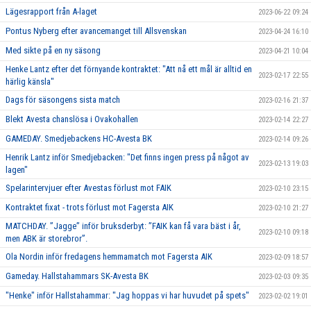
Lägesrapport från A-laget
2023-06-22 09:24
Pontus Nyberg efter avancemanget till Allsvenskan
2023-04-24 16:10
Med sikte på en ny säsong
2023-04-21 10:04
Henke Lantz efter det förnyande kontraktet: "Att nå ett mål är alltid en
2023-02-17 22:55
härlig känsla"
Dags för säsongens sista match
2023-02-16 21:37
Blekt Avesta chanslösa i Ovakohallen
2023-02-14 22:27
GAMEDAY. Smedjebackens HC-Avesta BK
2023-02-14 09:26
Henrik Lantz inför Smedjebacken: "Det finns ingen press på något av
2023-02-13 19:03
lagen"
Spelarintervjuer efter Avestas förlust mot FAIK
2023-02-10 23:15
Kontraktet fixat - trots förlust mot Fagersta AIK
2023-02-10 21:27
MATCHDAY. ”Jagge” inför bruksderbyt: ”FAIK kan få vara bäst i år,
2023-02-10 09:18
men ABK är storebror”.
Ola Nordin inför fredagens hemmamatch mot Fagersta AIK
2023-02-09 18:57
Gameday. Hallstahammars SK-Avesta BK
2023-02-03 09:35
"Henke" inför Hallstahammar: "Jag hoppas vi har huvudet på spets"
2023-02-02 19:01