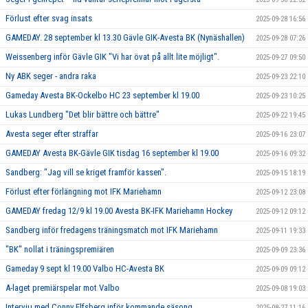
Förlust efter svag insats
2025-09-28 16:56
GAMEDAY. 28 september kl 13.30 Gävle GIK-Avesta BK (Nynäshallen)
2025-09-28 07:26
Weissenberg inför Gävle GIK "Vi har övat på allt lite möjligt".
2025-09-27 09:50
Ny ABK seger - andra raka
2025-09-23 22:10
Gameday Avesta BK-Ockelbo HC 23 september kl 19.00
2025-09-23 10:25
Lukas Lundberg "Det blir bättre och bättre"
2025-09-22 19:45
Avesta seger efter straffar
2025-09-16 23:07
GAMEDAY Avesta BK-Gävle GIK tisdag 16 september kl 19.00
2025-09-16 09:32
Sandberg: "Jag vill se kriget framför kassen".
2025-09-15 18:19
Förlust efter förlängning mot IFK Mariehamn
2025-09-12 23:08
GAMEDAY fredag 12/9 kl 19.00 Avesta BK-IFK Mariehamn Hockey
2025-09-12 09:12
Sandberg inför fredagens träningsmatch mot IFK Mariehamn
2025-09-11 19:33
"BK" nollat i träningspremiären
2025-09-09 23:36
Gameday 9 sept kl 19.00 Valbo HC-Avesta BK
2025-09-09 09:12
A-laget premiärspelar mot Valbo
2025-09-08 19:03
Intervju med Conny Elfsberg inför kommande säsong
2025-08-27 11:16