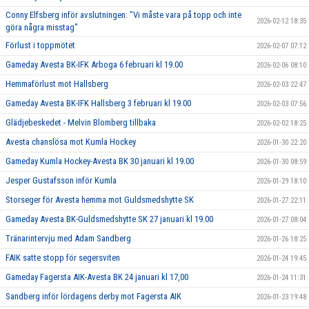
Conny Elfsberg inför avslutningen: "Vi måste vara på topp och inte
2026-02-12 18:35
göra några misstag"
Förlust i toppmötet
2026-02-07 07:12
Gameday Avesta BK-IFK Arboga 6 februari kl 19.00
2026-02-06 08:10
Hemmaförlust mot Hallsberg
2026-02-03 22:47
Gameday Avesta BK-IFK Hallsberg 3 februari kl 19.00
2026-02-03 07:56
Glädjebeskedet - Melvin Blomberg tillbaka
2026-02-02 18:25
Avesta chanslösa mot Kumla Hockey
2026-01-30 22:20
Gameday Kumla Hockey-Avesta BK 30 januari kl 19.00
2026-01-30 08:59
Jesper Gustafsson inför Kumla
2026-01-29 18:10
Storseger för Avesta hemma mot Guldsmedshytte SK
2026-01-27 22:11
Gameday Avesta BK-Guldsmedshytte SK 27 januari kl 19.00
2026-01-27 08:04
Tränarintervju med Adam Sandberg
2026-01-26 18:25
FAIK satte stopp för segersviten
2026-01-24 19:45
Gameday Fagersta AIK-Avesta BK 24 januari kl 17,00
2026-01-24 11:31
Sandberg inför lördagens derby mot Fagersta AIK
2026-01-23 19:48