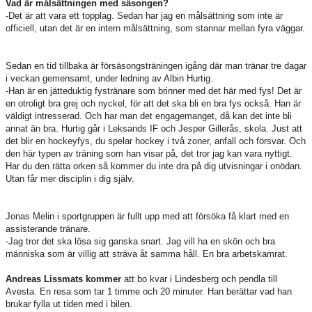
Vad är målsättningen med säsongen?
-Det är att vara ett topplag. Sedan har jag en målsättning som inte är
officiell, utan det är en intern målsättning, som stannar mellan fyra väggar.
Sedan en tid tillbaka är försäsongsträningen igång där man tränar tre dagar
i veckan gemensamt, under ledning av Albin Hurtig.
-Han är en jätteduktig fystränare som brinner med det här med fys! Det är
en otroligt bra grej och nyckel, för att det ska bli en bra fys också. Han är
väldigt intresserad. Och har man det engagemanget, då kan det inte bli
annat än bra. Hurtig går i Leksands IF och Jesper Gillerås, skola. Just att
det blir en hockeyfys, du spelar hockey i två zoner, anfall och försvar. Och
den här typen av träning som han visar på, det tror jag kan vara nyttigt.
Har du den rätta orken så kommer du inte dra på dig utvisningar i onödan.
Utan får mer disciplin i dig själv.
Jonas Melin i sportgruppen är fullt upp med att försöka få klart med en
assisterande tränare.
-Jag tror det ska lösa sig ganska snart. Jag vill ha en skön och bra
människa som är villig att sträva åt samma håll. En bra arbetskamrat.
Andreas Lissmats kommer
att bo kvar i Lindesberg och pendla till
Avesta. En resa som tar 1 timme och 20 minuter. Han berättar vad han
brukar fylla ut tiden med i bilen.