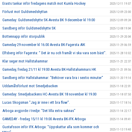
Erasts tankar inför fredagens match mot Kumla Hockey
2025-12-11 19:07
Förlust mot Guldsmedshyttan
2025-12-09 23:00
Gameday: Guldsmedshytte SK-Avesta BK 9 december kl 19.00
2025-12-09 09:24
Sandberg inför Guldsmedshytte SK
2025-12-08 19:04
Bottennapp inför storpublik
2025-11-29 20:04
Gameday 29 november kl 16.00 Avesta BK-Fagersta AIK
2025-11-29 06:59
Elfsberg inför Fagersta: " Det är nu och framåt vi ska vara som bäst”.
2025-11-28 10:02
Klar seger mot Hallstahammar
2025-11-21 22:37
Gameday, fredag 21/11 kl 19:00 Avesta BK-Hallstahammars HK
2025-11-21 09:56
Sandberg inför Hallstahammar: "Behöver vara bra i sextio minuter"
2025-11-20 19:14
Uddamålsförlust mot Smedjebacken
2025-11-18 22:01
Gameday: Smedjebackens HC-Avesta BK 18 november kl 19.00
2025-11-18 07:50
Lucas Skogsman ”Jag är inne i ett bra flow”.
2025-11-17 18:16
Arboga avgjorde i tredje: "Det lilla extra saknas"
2025-11-14 22:17
GAMEDAY - fredag 15/11 kl 19.00 Avesta BK-IFK Arboga
2025-11-14 09:41
Gustafsson inför IFK Arboga: "Uppskattar alla som kommer och
2025-11-13 19:40