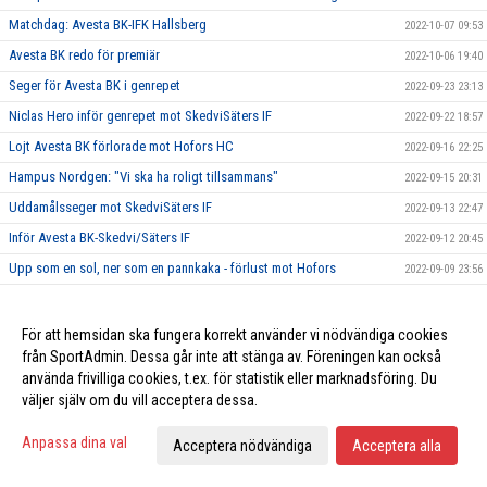
Matchdag: Avesta BK-IFK Hallsberg
2022-10-07 09:53
Avesta BK redo för premiär
2022-10-06 19:40
Seger för Avesta BK i genrepet
2022-09-23 23:13
Niclas Hero inför genrepet mot SkedviSäters IF
2022-09-22 18:57
Lojt Avesta BK förlorade mot Hofors HC
2022-09-16 22:25
Hampus Nordgen: "Vi ska ha roligt tillsammans"
2022-09-15 20:31
Uddamålsseger mot SkedviSäters IF
2022-09-13 22:47
Inför Avesta BK-Skedvi/Säters IF
2022-09-12 20:45
Upp som en sol, ner som en pannkaka - förlust mot Hofors
2022-09-09 23:56
Matchdag: Hofors HC – Avesta BK
2022-09-09 08:07
Två nyförvärv klara – Salo och Andersson och ansluter!
2022-09-08 18:58
För att hemsidan ska fungera korrekt använder vi nödvändiga cookies
från SportAdmin. Dessa går inte att stänga av. Föreningen kan också
Förlust i första träningsmatchen
2022-09-02 22:57
använda frivilliga cookies, t.ex. för statistik eller marknadsföring. Du
"Henke" inför träningsmatchen mot Malungs IF
2022-09-01 19:24
väljer själv om du vill acceptera dessa.
Taggade ABK-tränare redo för ny säsong
2022-08-23 13:15
Anpassa dina val
Acceptera nödvändiga
Acceptera alla
Första isträningen för säsongen
2022-08-22 20:05
ABK:s drömvärvning i hamn
2022-07-28 19:50