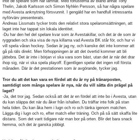
inte de spelare som har lämnat. Med förlusterna av bland annat Tony
Thelin, Jakob Karlsson och Simon Nyhlén Persson, så har några spelare
med Avesta anknytning försvunnit. I gengäld har en handfull intressanta
nyförvärv presenterats.
Andreas Lissmats tycker trots den relativt stora spelaromsättningen, att
laget inte har tappat sin lokala identitet.
-Du har den hel del spelare kvar som är Avestakillar, och det är de som är
ryggraden och ska visa de nya killarna vad Avesta BK står för, och hur vi
vill spela våran hockey. Sedan är jag ny, och kanske det inte kommer att
gå på räls direkt. Men förhoppningen är att det övertid kommer att bli
jättebra. Det är inte i början vi ska vara som bäst, utan det är när det drar
ihop sig, när vi ska spela playoff. Egentligen spelar det ingen roll första
månaden. Där är det prestationen som är avgörande, tycker jag.
Tror du att det kan vara en fördel att du är ny på tränarposten,
samtidigt som många spelare är nya, när du vill sätta din prägel på
laget?
-Ja, det tror jag. Sedan också att det är en fördel att inte bo i Avesta, utan
du kan släppa det när du åker från ishallen. Du träffar inte folk på stan
hela tiden. Du kan åka hem i lugn och ro och tänka igenom matchen.
Lägga dig i lugn och ro, efter match eller träning. Och på så sätt skaffa lite
distans. Som det varit tidigare när man bor på orten. Blir det bara snack
hemma, och det är ganska jobbigt.