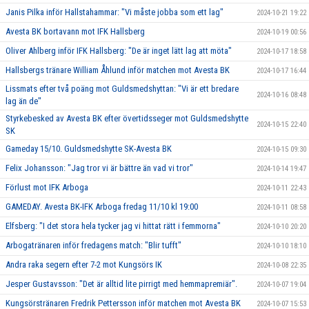
Janis Pilka inför Hallstahammar: "Vi måste jobba som ett lag"
2024-10-21 19:22
Avesta BK bortavann mot IFK Hallsberg
2024-10-19 00:56
Oliver Ahlberg inför IFK Hallsberg: "De är inget lätt lag att möta"
2024-10-17 18:58
Hallsbergs tränare William Åhlund inför matchen mot Avesta BK
2024-10-17 16:44
Lissmats efter två poäng mot Guldsmedshyttan: "Vi är ett bredare
2024-10-16 08:48
lag än de"
Styrkebesked av Avesta BK efter övertidsseger mot Guldsmedshytte
2024-10-15 22:40
SK
Gameday 15/10. Guldsmedshytte SK-Avesta BK
2024-10-15 09:30
Felix Johansson: "Jag tror vi är bättre än vad vi tror"
2024-10-14 19:47
Förlust mot IFK Arboga
2024-10-11 22:43
GAMEDAY. Avesta BK-IFK Arboga fredag 11/10 kl 19:00
2024-10-11 08:58
Elfsberg: "I det stora hela tycker jag vi hittat rätt i femmorna"
2024-10-10 20:20
Arbogatränaren inför fredagens match: "Blir tufft"
2024-10-10 18:10
Andra raka segern efter 7-2 mot Kungsörs IK
2024-10-08 22:35
Jesper Gustavsson: "Det är alltid lite pirrigt med hemmapremiär".
2024-10-07 19:04
Kungsörstränaren Fredrik Pettersson inför matchen mot Avesta BK
2024-10-07 15:53