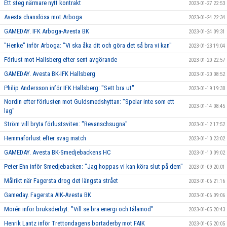
Ett steg närmare nytt kontrakt
2023-01-27 22:53
Avesta chanslösa mot Arboga
2023-01-24 22:34
GAMEDAY. IFK Arboga-Avesta BK
2023-01-24 09:31
"Henke" inför Arboga: "Vi ska åka dit och göra det så bra vi kan"
2023-01-23 19:04
Förlust mot Hallsberg efter sent avgörande
2023-01-20 22:57
GAMEDAY. Avesta BK-IFK Hallsberg
2023-01-20 08:52
Philip Andersson inför IFK Hallsberg: "Sett bra ut"
2023-01-19 19:30
Nordin efter förlusten mot Guldsmedshyttan: "Spelar inte som ett
2023-01-14 08:45
lag"
Ström vill bryta förlustsviten: "Revanschsugna"
2023-01-12 17:52
Hemmaförlust efter svag match
2023-01-10 23:02
GAMEDAY. Avesta BK-Smedjebackens HC
2023-01-10 09:02
Peter Ehn inför Smedjebacken: "Jag hoppas vi kan köra slut på dem"
2023-01-09 20:01
Målrikt när Fagersta drog det längsta strået
2023-01-06 21:16
Gameday. Fagersta AIK-Avesta BK
2023-01-06 09:06
Morén inför bruksderbyt: "Vill se bra energi och tålamod"
2023-01-05 20:43
Henrik Lantz inför Trettondagens bortaderby mot FAIK
2023-01-05 20:05