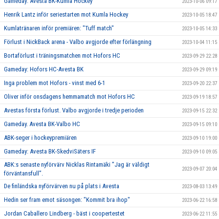
Gameday: Avesta BK-Kumla Hockey
2023-10-06 09:17
Henrik Lantz inför seriestarten mot Kumla Hockey
2023-10-05 18:47
Kumlatränaren inför premiären: "Tuff match"
2023-10-05 14:33
Förlust i NickBack arena - Valbo avgjorde efter förlängning
2023-10-04 11:15
Bortaförlust i träningsmatchen mot Hofors HC
2023-09-29 22:28
Gameday: Hofors HC-Avesta BK
2023-09-29 09:19
Inga problem mot Hofors - vinst med 6-1
2023-09-20 22:37
Oliver inför onsdagens hemmamatch mot Hofors HC
2023-09-19 18:57
Avestas första förlust. Valbo avgjorde i tredje perioden
2023-09-15 22:32
Gameday. Avesta BK-Valbo HC
2023-09-15 09:10
ABK-seger i hockeypremiären
2023-09-10 19:00
Gameday: Avesta BK-SkedviSäters IF
2023-09-10 09:05
ABK:s senaste nyförvärv Nicklas Rintamäki ”Jag är väldigt
2023-09-07 20:04
förväntansfull”.
De finländska nyförvärven nu på plats i Avesta
2023-08-03 13:49
Hedin ser fram emot säsongen: "Kommit bra ihop"
2023-06-22 16:58
Jordan Caballero Lindberg - bäst i coopertestet
2023-06-22 11:55