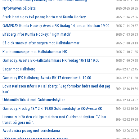
Nyförvärven på plats
2025-08-25 20:25
Stark insats gav två poäng borta mot Kumla Hockey
2025-01-14 22:36
GAMEDAY Kumla Hockey-Avesta BK tisdag 14 januari klockan 19.00
2025-01-14 09:37
Elfsberg inför Kumla Hockey: "Tight match"
2025-01-13 20:33
Så gick snacket efter segern mot Hallstahammar
2025-01-10 23:13
Klar hemmaseger mot Hallstahammar HK
2025-01-10 21:55
Gameday. Avesta BK-Hallstahammars HK fredag 10/1 kl 19.00
2025-01-10 09:55
Seger mot Hallsberg
2024-12-17 22:45
Gameday IFK Hallsberg-Avesta BK 17 december kl 19.00
2024-12-17 11:30
Edvin Karlsson inför IFK Hallsberg: "Jag försöker bidra med det jag
2024-12-16 19:54
kan"
Uddamålsförlust mot Guldsmedshyttan
2024-12-13 23:07
Gameday. Fredag 13/12 kl 19.00 Guldsmedshytte SK-Avesta BK
2024-12-13 10:20
Lissmats inför den viktiga matchen mot Guldsmedshyttan: "Vi har
2024-12-12 19:58
tränat på göra mål".
Avesta nära poäng mot serieledarna
2024-12-06 22:09