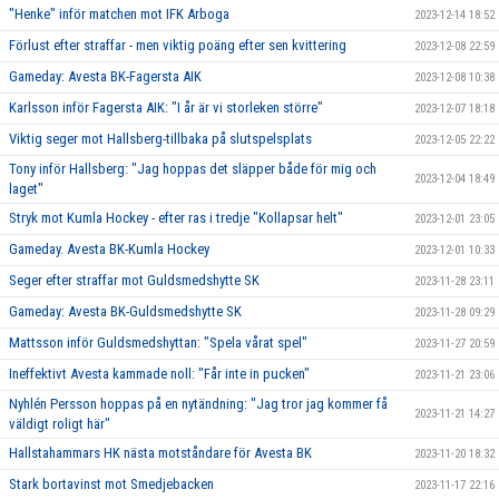
"Henke" inför matchen mot IFK Arboga
2023-12-14 18:52
Förlust efter straffar - men viktig poäng efter sen kvittering
2023-12-08 22:59
Gameday: Avesta BK-Fagersta AIK
2023-12-08 10:38
Karlsson inför Fagersta AIK: "I år är vi storleken större"
2023-12-07 18:18
Viktig seger mot Hallsberg-tillbaka på slutspelsplats
2023-12-05 22:22
Tony inför Hallsberg: "Jag hoppas det släpper både för mig och
2023-12-04 18:49
laget"
Stryk mot Kumla Hockey - efter ras i tredje "Kollapsar helt"
2023-12-01 23:05
Gameday. Avesta BK-Kumla Hockey
2023-12-01 10:33
Seger efter straffar mot Guldsmedshytte SK
2023-11-28 23:11
Gameday: Avesta BK-Guldsmedshytte SK
2023-11-28 09:29
Mattsson inför Guldsmedshyttan: "Spela vårat spel"
2023-11-27 20:59
Ineffektivt Avesta kammade noll: "Får inte in pucken"
2023-11-21 23:06
Nyhlén Persson hoppas på en nytändning: "Jag tror jag kommer få
2023-11-21 14:27
väldigt roligt här"
Hallstahammars HK nästa motståndare för Avesta BK
2023-11-20 18:32
Stark bortavinst mot Smedjebacken
2023-11-17 22:16