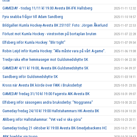
tittar"
GAMEDAY - tisdag 11/11 kl 19.00 Avesta BK-IFK Hallsberg
2025-11-11 12:32
Fyra snabba frågor till Adam Sandberg
2025-11-10 18:57
Bildgalleri Kumla Hockey-Avesta BK 251107. Foto: Jörgen Åkerlund
2025-11-07 22:53
Förlust mot Kumla Hockey - vinstsviten på bortaplan bruten
2025-11-07 22:28
Elfsberg inför Kumla Hockey: "Blir tight"
2025-11-07 09:54
Robin Leijd inför Kumla Hockey: "Alla måste vara på vårt A-game".
2025-11-06 19:08
Tredje raka efter hemmaseger mot Guldsmedshytte SK
2025-11-04 22:30
GAMEDAY 4/11 kl 19.00, Avesta BK-Guldsmedshytte SK
2025-11-04 09:37
Sandberg inför Guldsmedshytte SK
2025-11-03 18:11
Kross när Avesta BK körde över FAIK i Bruksderbyt
2025-10-31 23:55
GAMEDAY fredag 31/10 kl 19.00 Fagersta AIK-Avesta BK
2025-10-31 09:07
Elfsberg inför säsongens andra bruksderby: "Noggranna"
2025-10-30 20:22
Gameday fredag 24/10 kl 19:00 Hallstahammars HK-Avesta BK
2025-10-24 10:20
Ahlberg inför Hallstahammar: "Vet vad vi ska göra"
2025-10-23 20:11
Gameday tisdag 21 oktober kl 19:00 Avesta BK-Smedjebackens HC
2025-10-21 11:41
ABK breddar sin trupp
2025-10-20 18:43