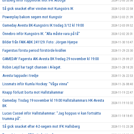
Elfsberg inför toppmötet mot IFK Arboga
2024-12-05 20:06
Så gick snacket efter vinsten mot Kungsörs IK
2024-12-03 22:58
Powerplay bakom segern mot Kungsör
2024-12-03 21:39
Gameday Avesta BK-Kungsörs IK tisdag 3/12 kl 19:00
2024-12-03 09:52
Önnebro inför Kungsörs IK: "Alla måste vara på tå"
2024-12-02 20:31
Bilder från FAIK-ABK 241129. Foto: Jörgen Hjerpe
2024-11-30 10:47
Fagerstas första period förstörde kvällen
2024-11-29 23:30
GAMEDAY Fagersta AIK-Avesta BK fredag 29 november kl 19:00
2024-11-29 09:27
Robin Leijd har tagit chansen i A-laget.
2024-11-28 18:20
Avesta tappade i tredje
2024-11-26 22:53
Lissmats inför Kumla Hockey: "Våga vinna"
2024-11-26 08:40
Knapp förlust borta mot Hallstahammar
2024-11-19 22:47
Gameday. Tisdag 19 november kl 19.00 Hallstahammars HK-Avesta
2024-11-19 10:32
BK
Lucas Cassel inför Hallstahammar: "Jag hoppas vi kan fortsätta
2024-11-18 18:41
trumma på".
Så gick snacket efter 4-2-segern mot IFK Hallsberg
2024-11-15 23:28