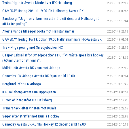
Tvåsiffrigt när Avesta körde över IFK Hallsberg
2026-01-20 23:16
GAMEDAY tisdag 20/1 kl 19:00 IFK Hallsberg-Avesta BK
2026-01-20 09:57
Sandberg: ”Jag tror vi kommer att möta ett desperat Hallsberg för
2026-01-19 19:04
att ta tre poäng”.
Avesta vände till seger borta mot Hallstahammar
2026-01-16 22:15
GAMEDAY fredag 16/1 klockan 19.00 Hallstahammars HK-Avesta BK
2026-01-16 09:34
Tre viktiga poäng mot Smedjebacken HC
2026-01-13 23:10
Casper Leksell inför Smedjebackens HC: ”Vi måste spela bra hockey
2026-01-12 18:30
i 60 minuter för att vinna”.
Målrikt när Avesta BK vann mot Arboga
2026-01-09 23:15
Gameday IFK Arboga-Avesta BK 9 januari kl 19.00
2026-01-09 08:14
Berglund inför IFK Arboga
2026-01-08 18:46
IFK Hallsberg-Avesta BK uppskjuten
2025-12-16 06:59
Oliver Ahlberg inför IFK Hallsberg
2025-12-15 19:41
Tränarsnack efter vinsten mot Kumla
2025-12-12 22:56
Seger efter straffar mot Kumla Hockey
2025-12-12 22:06
Gameday Avesta BK-Kumla Hockey 12 december kl 19.00
2025-12-12 10:15