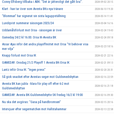
Conny Elfsberg tillbaka i ABK: "Det är jätteroligt det gått bra".
2024-09-02 20:15
Klart - han tar över som Avesta BKs nya tränare
2024-06-10 19:20
”Blomman” har signerat sin sista laguppställning
2024-05-14 11:41
Lundqvist summerar säsongen 2023/24
2024-03-04 16:16
Uddamålsförlust mot Orsa - säsongen är över
2024-02-24 19:43
Gameday 24/2 kl 16.00. Orsa IK-Avesta BK
2024-02-24 09:18
Assar Ajax inför det andra playoffmötet mot Orsa "Vi behöver visa
2024-02-23 18:16
mer vilja"
Knapp förlust mot Orsa IK
2024-02-21 22:16
GAMEDAY. Onsdag 21/2 Playoff 1 Avesta BK-Orsa IK
2024-02-21 09:13
Lantz inför Orsa IK: "Ingen press"
2024-02-20 20:31
Så gick snacket efter Avestas seger mot Guldsmedshyttan
2024-02-16 22:59
Avesta BK kan jubla - klara för play off efter 6-2 mot
2024-02-16 21:18
Guldsmedshyttan
GAMEDAY. Avesta BK-Guldsmedshytte SK fredag 16/2 kl 19:00
2024-02-16 09:30
Nu ska det avgöras: "Gasa på handbromsen"
2024-02-15 20:16
Intervjuer efter segermatchen mot Hallstahammar
2024-02-13 22:58