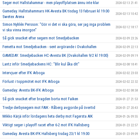
Seger mot Hallstahammar - men playoffplatsen ännu inte klar
2024-02-13 21:41
Gameday. Hallstahammars HK-Avesta BK tisdag 13 februari kl 19.00
2024-02-13 10:42
Swetex Arena
Simon Nyhlén Persson: "Gör vi det vi ska göra, ser jag inga problem
2024-02-12 18:17
vi ska vinna imorgon"
Så gick snacket efter segern mot Smedjebacken
2024-02-09 23:26
Femetta mot Smedjebacken - sent avgörande i Ovakohallen
2024-02-09 22:13
GAMEDAY. Smedjebacken HC-Avesta BK (Ovakohallen 9/2 kl 19:00)
2024-02-09 09:19
Lantz inför Smedjebackens HC: "Blir kul åka dit"
2024-02-08 18:41
Intervjuer efter IFK Arboga
2024-02-02 23:03
Förlust i toppmötet mot IFK Arboga
2024-02-02 22:32
Gameday: Avesta BK-IFK Arboga
2024-02-02 08:58
Så gick snacket efter bragden borta mot Faiken
2024-01-27 21:53
Tredje derbysegern mot FAIK - Råberg avgjorde på övertid
2024-01-27 20:43
Mikko Kärjä inför lördagens heta derby mot Fagersta AIK
2024-01-26 09:55
Viktigt seger i playoff racet efter 6-2 mot IFK Hallsberg
2024-01-23 22:57
Gameday. Avesta BK-IFK Hallsberg tisdag 23/1 kl 19.00
2024-01-23 09:09