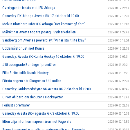
Övertygande insats mot IFK Arboga
2025-10-17 23:49
Gameday IFK Arboga-Avesta BK 17 oktober kl 19.00
2025-10-17 10:30
Melvin Blomberg inför IFK Arboga "Det kommer gå fort"
2025-10-16 19:07
Målrikt när Avesta tog tre poäng i Sydnärkehallen
2025-10-14 22:48
Sandberg om Avestas powerplay: "Vi har ställt lite krav"
2025-10-13 18:24
Uddamålsförlust mot Kumla
2025-10-10 22:36
Gameday: Avesta BK-Kumla Hockey 10 oktober kl 19.00
2025-10-10 09:31
J18 besegrade Borlänge i premiären
2025-10-09 22:21
Filip Ström inför Kumla Hockey
2025-10-09 18:21
Första segern när Skogsman höll nollan
2025-10-07 23:39
Gameday: Guldsmedshytte SK-Avesta BK 7 oktober kl 19:00
2025-10-07 09:45
Oliver Ahlberg om debuten i Hockeyettan
2025-10-06 18:48
Förlust i premiären
2025-10-03 22:55
Gameday Avesta BK-Fagersta AIK 3 oktober kl 19.00
2025-10-03 10:35
Elton Lilja inför hemmapremiären mot Fagersta
2025-10-02 19:50
Seger i genrepet – nu väntar seriepremiär mot Fagersta
2025-09-30 22:32