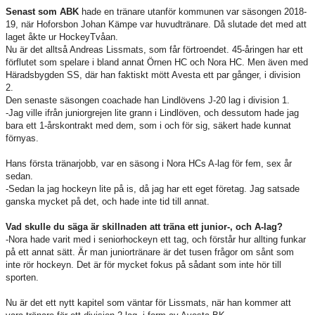
Senast som ABK
hade en tränare utanför kommunen var säsongen 2018-
19, när Hoforsbon Johan Kämpe var huvudtränare. Då slutade det med att
laget åkte ur HockeyTvåan.
Nu är det alltså Andreas Lissmats, som får förtroendet. 45-åringen har ett
förflutet som spelare i bland annat Örnen HC och Nora HC. Men även med
Häradsbygden SS, där han faktiskt mött Avesta ett par gånger, i division
2.
Den senaste säsongen coachade han Lindlövens J-20 lag i division 1.
-Jag ville ifrån juniorgrejen lite grann i Lindlöven, och dessutom hade jag
bara ett 1-årskontrakt med dem, som i och för sig, säkert hade kunnat
förnyas.
Hans första tränarjobb, var en säsong i Nora HCs A-lag för fem, sex år
sedan.
-Sedan la jag hockeyn lite på is, då jag har ett eget företag. Jag satsade
ganska mycket på det, och hade inte tid till annat.
Vad skulle du säga är skillnaden att träna ett junior-, och A-lag?
-Nora hade varit med i seniorhockeyn ett tag, och förstår hur allting funkar
på ett annat sätt. Är man juniortränare är det tusen frågor om sånt som
inte rör hockeyn. Det är för mycket fokus på sådant som inte hör till
sporten.
Nu är det ett nytt kapitel som väntar för Lissmats, när han kommer att