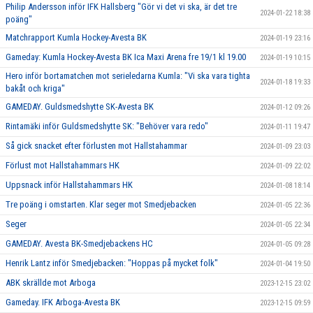
Philip Andersson inför IFK Hallsberg "Gör vi det vi ska, är det tre
2024-01-22 18:38
poäng"
Matchrapport Kumla Hockey-Avesta BK
2024-01-19 23:16
Gameday: Kumla Hockey-Avesta BK Ica Maxi Arena fre 19/1 kl 19.00
2024-01-19 10:15
Hero inför bortamatchen mot serieledarna Kumla: "Vi ska vara tighta
2024-01-18 19:33
bakåt och kriga"
GAMEDAY. Guldsmedshytte SK-Avesta BK
2024-01-12 09:26
Rintamäki inför Guldsmedshytte SK: "Behöver vara redo"
2024-01-11 19:47
Så gick snacket efter förlusten mot Hallstahammar
2024-01-09 23:03
Förlust mot Hallstahammars HK
2024-01-09 22:02
Uppsnack inför Hallstahammars HK
2024-01-08 18:14
Tre poäng i omstarten. Klar seger mot Smedjebacken
2024-01-05 22:36
Seger
2024-01-05 22:34
GAMEDAY. Avesta BK-Smedjebackens HC
2024-01-05 09:28
Henrik Lantz inför Smedjebacken: "Hoppas på mycket folk"
2024-01-04 19:50
ABK skrällde mot Arboga
2023-12-15 23:02
Gameday. IFK Arboga-Avesta BK
2023-12-15 09:59