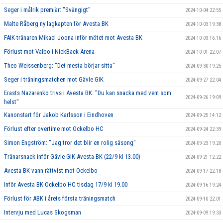
Seger i målrik premiär: "Svängigt"
2024-10-04 22:55
Malte Råberg ny lagkapten för Avesta BK
2024-10-03 19:38
FAIK-tränaren Mikael Joona inför mötet mot Avesta BK
2024-10-03 16:16
Förlust mot Valbo i NickBack Arena
2024-10-01 22:07
Theo Weissenberg: "Det mesta börjar sitta"
2024-09-30 19:25
Seger i träningsmatchen mot Gävle GIK
2024-09-27 22:04
Erasts Nazarenko trivs i Avesta BK: "Du kan snacka med vem som
2024-09-26 19:09
helst"
Kanonstart för Jakob Karlsson i Eindhoven
2024-09-25 14:12
Förlust efter overtime mot Ockelbo HC
2024-09-24 22:39
Simon Engström: "Jag tror det blir en rolig säsong"
2024-09-23 19:20
Tränarsnack inför Gävle GIK-Avesta BK (22/9 kl 13.00)
2024-09-21 12:22
Avesta BK vann rättvist mot Ockelbo
2024-09-17 22:18
Inför Avesta BK-Ockelbo HC tisdag 17/9 kl 19.00
2024-09-16 19:24
Förlust för ABK i årets första träningsmatch
2024-09-10 22:01
Intervju med Lucas Skogsman
2024-09-09 19:33