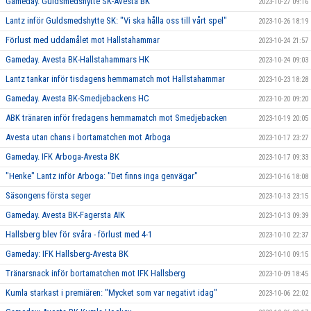
Gameday. Guldsmedshytte SK-Avesta BK
2023-10-27 09:16
Lantz inför Guldsmedshytte SK: "Vi ska hålla oss till vårt spel"
2023-10-26 18:19
Förlust med uddamålet mot Hallstahammar
2023-10-24 21:57
Gameday. Avesta BK-Hallstahammars HK
2023-10-24 09:03
Lantz tankar inför tisdagens hemmamatch mot Hallstahammar
2023-10-23 18:28
Gameday. Avesta BK-Smedjebackens HC
2023-10-20 09:20
ABK tränaren inför fredagens hemmamatch mot Smedjebacken
2023-10-19 20:05
Avesta utan chans i bortamatchen mot Arboga
2023-10-17 23:27
Gameday. IFK Arboga-Avesta BK
2023-10-17 09:33
"Henke" Lantz inför Arboga: "Det finns inga genvägar"
2023-10-16 18:08
Säsongens första seger
2023-10-13 23:15
Gameday. Avesta BK-Fagersta AIK
2023-10-13 09:39
Hallsberg blev för svåra - förlust med 4-1
2023-10-10 22:37
Gameday: IFK Hallsberg-Avesta BK
2023-10-10 09:15
Tränarsnack inför bortamatchen mot IFK Hallsberg
2023-10-09 18:45
Kumla starkast i premiären: "Mycket som var negativt idag"
2023-10-06 22:02