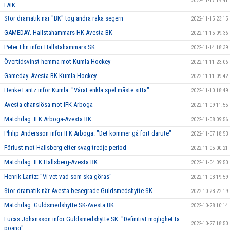
2022-11-17 19:41
FAIK
Stor dramatik när "BK" tog andra raka segern
2022-11-15 23:15
GAMEDAY. Hallstahammars HK-Avesta BK
2022-11-15 09:36
Peter Ehn inför Hallstahammars SK
2022-11-14 18:39
Övertidsvinst hemma mot Kumla Hockey
2022-11-11 23:06
Gameday. Avesta BK-Kumla Hockey
2022-11-11 09:42
Henke Lantz inför Kumla: "Vårat enkla spel måste sitta"
2022-11-10 18:49
Avesta chanslösa mot IFK Arboga
2022-11-09 11:55
Matchdag: IFK Arboga-Avesta BK
2022-11-08 09:56
Philip Andersson inför IFK Arboga: "Det kommer gå fort därute"
2022-11-07 18:53
Förlust mot Hallsberg efter svag tredje period
2022-11-05 00:21
Matchdag: IFK Hallsberg-Avesta BK
2022-11-04 09:50
Henrik Lantz: "Vi vet vad som ska göras"
2022-11-03 19:59
Stor dramatik när Avesta besegrade Guldsmedshytte SK
2022-10-28 22:19
Matchdag: Guldsmedshytte SK-Avesta BK
2022-10-28 10:14
Lucas Johansson inför Guldsmedshytte SK: "Definitivt möjlighet ta
2022-10-27 18:50
poäng"