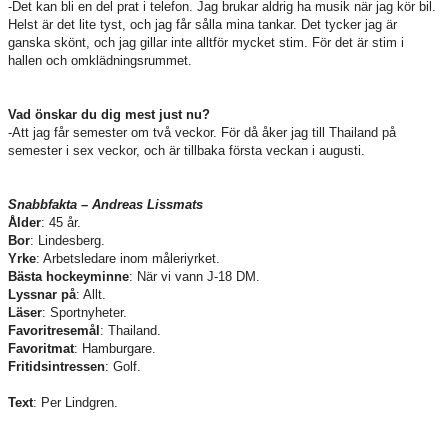
-Det kan bli en del prat i telefon. Jag brukar aldrig ha musik när jag kör bil.
Helst är det lite tyst, och jag får sålla mina tankar. Det tycker jag är
ganska skönt, och jag gillar inte alltför mycket stim. För det är stim i
hallen och omklädningsrummet.
Vad önskar du dig mest just nu?
-Att jag får semester om två veckor. För då åker jag till Thailand på
semester i sex veckor, och är tillbaka första veckan i augusti.
Snabbfakta – Andreas Lissmats
Ålder
: 45 år.
Bor
: Lindesberg.
Yrke
: Arbetsledare inom måleriyrket.
Bästa hockeyminne
: När vi vann J-18 DM.
Lyssnar på
: Allt.
Läser
: Sportnyheter.
Favoritresemål
: Thailand.
Favoritmat
: Hamburgare.
Fritidsintressen
: Golf.
Text
: Per Lindgren.