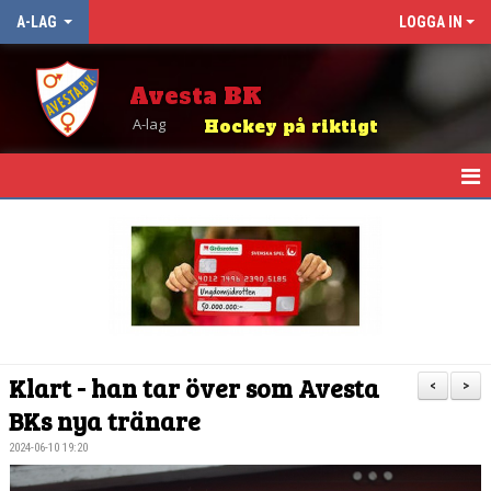
A-LAG
LOGGA IN
Avesta BK
A-lag
Hockey på riktigt
HEM
NYHETER
KALENDER
TRUPPEN
Klart - han tar över som Avesta
<
>
MATCHER
BKs nya tränare
2024-06-10 19:20
TABELL OCH RESULTAT