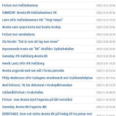
Förlust mot Hallstahammar
2022-12-16 23:06
GAMEDAY: Avesta BK-Hallstahammars SK
2022-12-16 09:36
Lantz inför Hallstahammars HK: "Högt tempo"
2022-12-15 19:53
Avesta vann rysare borta mot Kumla Hockey
2022-12-09 23:06
Förlust mot serieledarna
2022-12-06 22:33
Ola Nordin: "Det är som ett lag man vinner"
2022-12-05 20:00
Imponerande insats när "BK" skrällde i Sydnärkehallen
2022-12-02 23:00
Gameday. IFK Hallsberg-Avesta BK
2022-12-02 09:44
Henrik Lantz inför IFK Hallsberg
2022-12-01 19:20
Avesta avgjorde med sex mål i första perioden
2022-11-29 22:55
Philip Andersson inför tisdagens streckmatch mot Guldsmedshyttan
2022-11-28 19:06
Axel Eriksson, 18, har debuterat i HockeyAllsvenskan
2022-11-24 13:59
Uddamålsförlust i Ovakohallen
2022-11-23 08:30
Förlust - men Avesta bjöd Fagersta på hårt motstånd
2022-11-18 22:43
Gameday. Avesta BK-Fagersta AIK
2022-11-18 10:00
DERBYDAGS. Kom och stötta Avesta BK på fredag till tre pinnar mot