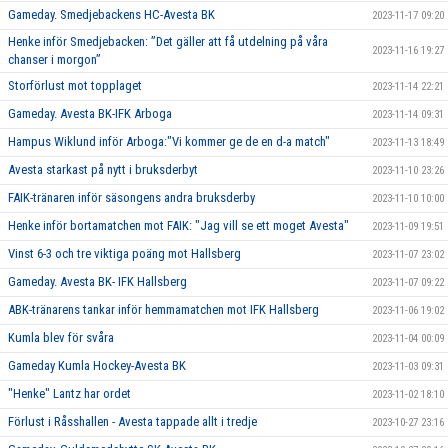
Gameday. Smedjebackens HC-Avesta BK
2023-11-17 09:20
Henke inför Smedjebacken: ”Det gäller att få utdelning på våra
2023-11-16 19:27
chanser i morgon”
Storförlust mot topplaget
2023-11-14 22:21
Gameday. Avesta BK-IFK Arboga
2023-11-14 09:31
Hampus Wiklund inför Arboga:"Vi kommer ge de en d-a match"
2023-11-13 18:49
Avesta starkast på nytt i bruksderbyt
2023-11-10 23:26
FAIK-tränaren inför säsongens andra bruksderby
2023-11-10 10:00
Henke inför bortamatchen mot FAIK: "Jag vill se ett moget Avesta"
2023-11-09 19:51
Vinst 6-3 och tre viktiga poäng mot Hallsberg
2023-11-07 23:02
Gameday. Avesta BK- IFK Hallsberg
2023-11-07 09:22
ABK-tränarens tankar inför hemmamatchen mot IFK Hallsberg
2023-11-06 19:02
Kumla blev för svåra
2023-11-04 00:09
Gameday Kumla Hockey-Avesta BK
2023-11-03 09:31
"Henke" Lantz har ordet
2023-11-02 18:10
Förlust i Råsshallen - Avesta tappade allt i tredje
2023-10-27 23:16