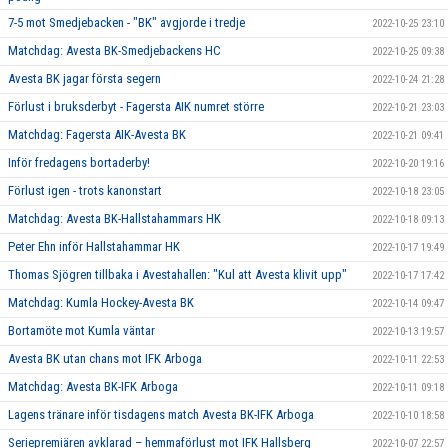
7-5 mot Smedjebacken - "BK" avgjorde i tredje
2022-10-25 23:10
Matchdag: Avesta BK-Smedjebackens HC
2022-10-25 09:38
Avesta BK jagar första segern
2022-10-24 21:28
Förlust i bruksderbyt - Fagersta AIK numret större
2022-10-21 23:03
Matchdag: Fagersta AIK-Avesta BK
2022-10-21 09:41
Inför fredagens bortaderby!
2022-10-20 19:16
Förlust igen - trots kanonstart
2022-10-18 23:05
Matchdag: Avesta BK-Hallstahammars HK
2022-10-18 09:13
Peter Ehn inför Hallstahammar HK
2022-10-17 19:49
Thomas Sjögren tillbaka i Avestahallen: "Kul att Avesta klivit upp"
2022-10-17 17:42
Matchdag: Kumla Hockey-Avesta BK
2022-10-14 09:47
Bortamöte mot Kumla väntar
2022-10-13 19:57
Avesta BK utan chans mot IFK Arboga
2022-10-11 22:53
Matchdag: Avesta BK-IFK Arboga
2022-10-11 09:18
Lagens tränare inför tisdagens match Avesta BK-IFK Arboga
2022-10-10 18:58
Seriepremiären avklarad – hemmaförlust mot IFK Hallsberg
2022-10-07 22:57