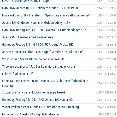
Favorit i repris - ABK vände i tredje
2024-11-15 22:40
GAMEDAY Avesta BK-IFK Hallsberg fredag 15/11 kl 19.00
2024-11-15 09:17
Nazarenko inför IFK Hallsberg: "Spela på samma sätt som senast"
2024-11-14 20:05
Avesta BK vände och vann mot Guldsmedshytte SK
2024-11-12 23:05
GAMEDAY tisdag 12/11 kl 19:00. Avesta BK-Guldsmedshytte SK
2024-11-12 09:58
Avesta BK chanslösa mot serieledarna
2024-11-08 23:16
Gameday. Fredag 8/11 kl 19:00 IFK Arboga-Avesta BK
2024-11-08 10:13
Andreas Lissmats inför IFK Arboga: "Vi måste tro på det här"
2024-11-07 18:44
Vinst 6-1 när Avesta BK malde ner Kungsörs IK
2024-11-05 22:54
Theo Weissenberg: "Jag har kommit igång ganska bra"
2024-11-04 21:16
Leksell: "Vill smälla på"
2024-10-31 20:55
Edvin Karlsson efter 3-8 mot Kumla HC: "Vi blir straffade på våra
2024-10-25 22:53
misstag"
Toppmöte när Kumla Hockey kommer på besök
2024-10-25 10:14
Gameday. Fredag 25/10 kl 19.00 Avesta BK-Kumla HC
2024-10-25 07:54
Viktor Lyckman inför Kumla HC : "Det blir en kul utmaning"
2024-10-24 19:09
Ny seger när Avesta BK slog Hallstahammar
2024-10-22 22:44