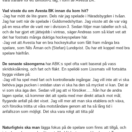
vara tränare för ett division-2 lag, i form av Avesta BK.
Vad visste du om Avesta BK innan du kom hit?
-Jag har mött de lite grann. Dels när jag spelade i Häradsbygden i tvåan.
Jag har sett när de spelade i Guldsmedshyttan. Jag visste att de var väg
på en resa efter de varit ner i division-3. Sedan följer man tabeller och så,
och de har gjort ett jättejobb i vintras, säger Andreas som så klart vet att
det har fostrats många duktiga hockeyspelare här.
-Jag vet att Avesta har en bra hockeykultur som fått fram många bra
spelare, som Nils Åman och (Stefan) Lundqvist. Du har ett koppel med bra
spelare härifrån.
De senaste säsongerna
har ABK:s spel ofta varit baserat på vass
skridskoåkning, och fart och fläkt. En spelidé som Lissmats vill fortsätta
bygga vidare på:
-Jag vill ha spel med fart och kontrollerade ingångar. Jag vill inte att vi ska
behöva jaga pucken i onödan utan vi ska ha den så mycket vi kan. Det är
vi som ska äga den. Sedan vill jag att vi försöker......från hur de andra
lagen spelar, så kommer det att spela med mer direkt attack mot mål,
flygande anfall på det viset. Jag vill mer att man ska etablera och växa,
och försöka trötta ut våra motståndare genom att ha så lång tid i
anfallszon som möjligt. Det ska vara roligt att titta på!
Naturligtvis ska man
lägga fokus på de spelare som finns att tillgå, och