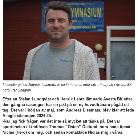
KONTAKT
Lindesbergsbon Andreas Lissmats är förväntansfull inför sitt tränarjobb i Avesta BK:
Foto: Per Lindgren.
Efter att Stefan Lundqvist och Henrik Lantz lämnade Avesta BK efter
den gångna säsongen har en jakt på en ny huvudtränare pågått ett
tag. Det var i början av maj, som Andreas Lissmats, blev klar att leda
A-laget säsongen 2024-25.
-När jag fick frågan var det inte så mycket att tänka på. Det var
sportchefen i Lindlöven Thomas ”Osten” Östlund, som hade tipsat
Niclas (Hero) om mig, och sedan kontaktade Niclas mig i våras.