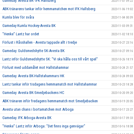
Gameday. Avesta BK- IFK Hallsberg
2023-11-07 09:22
ABK-tränarens tankar inför hemmamatchen mot IFK Hallsberg
2023-11-06 19:02
Kumla blev för svåra
2023-11-04 00:09
Gameday Kumla Hockey-Avesta BK
2023-11-03 09:31
"Henke" Lantz har ordet
2023-11-02 18:10
Förlust i Råsshallen - Avesta tappade allt i tredje
2023-10-27 23:16
Gameday. Guldsmedshytte SK-Avesta BK
2023-10-27 09:16
Lantz inför Guldsmedshytte SK: "Vi ska hålla oss till vårt spel"
2023-10-26 18:19
Förlust med uddamålet mot Hallstahammar
2023-10-24 21:57
Gameday. Avesta BK-Hallstahammars HK
2023-10-24 09:03
Lantz tankar inför tisdagens hemmamatch mot Hallstahammar
2023-10-23 18:28
Gameday. Avesta BK-Smedjebackens HC
2023-10-20 09:20
ABK tränaren inför fredagens hemmamatch mot Smedjebacken
2023-10-19 20:05
Avesta utan chans i bortamatchen mot Arboga
2023-10-17 23:27
Gameday. IFK Arboga-Avesta BK
2023-10-17 09:33
"Henke" Lantz inför Arboga: "Det finns inga genvägar"
2023-10-16 18:08