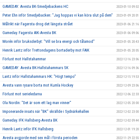
GAMEDAY. Avesta BK-Smedjebackens HC
2023-01-10 09:02
Peter Ehn inför Smedjebacken: "Jag hoppas vi kan köra slut på dem"
2023-01-09 20:01
Målrikt när Fagersta drog det längsta strået
2023-01-06 21:16
Gameday. Fagersta AIK-Avesta BK
2023-01-06 09:06
Morén inför bruksderbyt: "Vill se bra energi och tålamod"
2023-01-05 20:43
Henrik Lantz inför Trettondagens bortaderby mot FAIK
2023-01-05 20:05
Förlust mot Hallstahammar
2022-12-16 23:06
GAMEDAY: Avesta BK-Hallstahammars SK
2022-12-16 09:36
Lantz inför Hallstahammars HK: "Högt tempo"
2022-12-15 19:53
Avesta vann rysare borta mot Kumla Hockey
2022-12-09 23:06
Förlust mot serieledarna
2022-12-06 22:33
Ola Nordin: "Det är som ett lag man vinner"
2022-12-05 20:00
Imponerande insats när "BK" skrällde i Sydnärkehallen
2022-12-02 23:00
Gameday. IFK Hallsberg-Avesta BK
2022-12-02 09:44
Henrik Lantz inför IFK Hallsberg
2022-12-01 19:20
Avesta avgjorde med sex mål i första perioden
2022-11-29 22:55