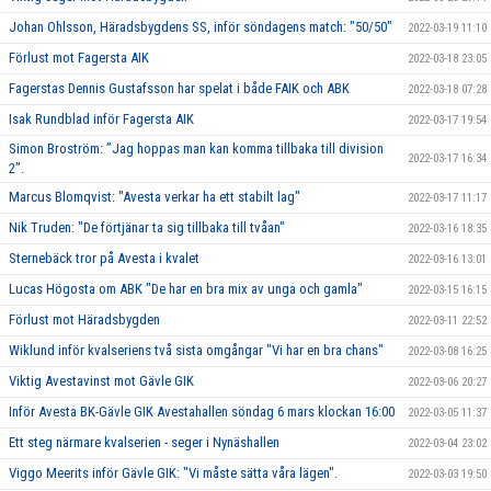
Johan Ohlsson, Häradsbygdens SS, inför söndagens match: "50/50"
2022-03-19 11:10
Förlust mot Fagersta AIK
2022-03-18 23:05
Fagerstas Dennis Gustafsson har spelat i både FAIK och ABK
2022-03-18 07:28
Isak Rundblad inför Fagersta AIK
2022-03-17 19:54
Simon Broström: ”Jag hoppas man kan komma tillbaka till division
2022-03-17 16:34
2”.
Marcus Blomqvist: "Avesta verkar ha ett stabilt lag"
2022-03-17 11:17
Nik Truden: "De förtjänar ta sig tillbaka till tvåan"
2022-03-16 18:35
Sternebäck tror på Avesta i kvalet
2022-03-16 13:01
Lucas Högosta om ABK "De har en bra mix av unga och gamla"
2022-03-15 16:15
Förlust mot Häradsbygden
2022-03-11 22:52
Wiklund inför kvalseriens två sista omgångar "Vi har en bra chans"
2022-03-08 16:25
Viktig Avestavinst mot Gävle GIK
2022-03-06 20:27
Inför Avesta BK-Gävle GIK Avestahallen söndag 6 mars klockan 16:00
2022-03-05 11:37
Ett steg närmare kvalserien - seger i Nynäshallen
2022-03-04 23:02
Viggo Meerits inför Gävle GIK: "Vi måste sätta våra lägen".
2022-03-03 19:50