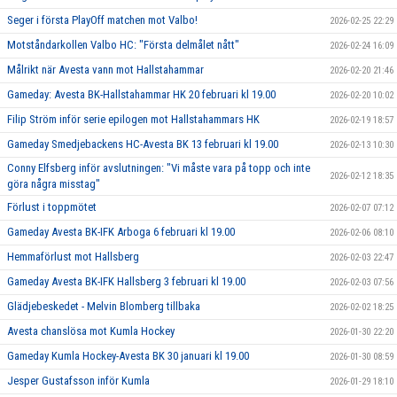
Seger i första PlayOff matchen mot Valbo!
2026-02-25 22:29
Motståndarkollen Valbo HC: "Första delmålet nått"
2026-02-24 16:09
Målrikt när Avesta vann mot Hallstahammar
2026-02-20 21:46
Gameday: Avesta BK-Hallstahammar HK 20 februari kl 19.00
2026-02-20 10:02
Filip Ström inför serie epilogen mot Hallstahammars HK
2026-02-19 18:57
Gameday Smedjebackens HC-Avesta BK 13 februari kl 19.00
2026-02-13 10:30
Conny Elfsberg inför avslutningen: "Vi måste vara på topp och inte
2026-02-12 18:35
göra några misstag"
Förlust i toppmötet
2026-02-07 07:12
Gameday Avesta BK-IFK Arboga 6 februari kl 19.00
2026-02-06 08:10
Hemmaförlust mot Hallsberg
2026-02-03 22:47
Gameday Avesta BK-IFK Hallsberg 3 februari kl 19.00
2026-02-03 07:56
Glädjebeskedet - Melvin Blomberg tillbaka
2026-02-02 18:25
Avesta chanslösa mot Kumla Hockey
2026-01-30 22:20
Gameday Kumla Hockey-Avesta BK 30 januari kl 19.00
2026-01-30 08:59
Jesper Gustafsson inför Kumla
2026-01-29 18:10