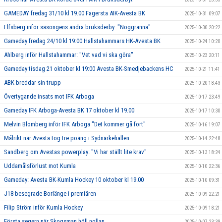
GAMEDAY fredag 31/10 kl 19.00 Fagersta AIK-Avesta BK
2025-10-31 09:07
Elfsberg inför säsongens andra bruksderby: "Noggranna"
2025-10-30 20:22
Gameday fredag 24/10 kl 19:00 Hallstahammars HK-Avesta BK
2025-10-24 10:20
Ahlberg inför Hallstahammar: "Vet vad vi ska göra"
2025-10-23 20:11
Gameday tisdag 21 oktober kl 19:00 Avesta BK-Smedjebackens HC
2025-10-21 11:41
ABK breddar sin trupp
2025-10-20 18:43
Övertygande insats mot IFK Arboga
2025-10-17 23:49
Gameday IFK Arboga-Avesta BK 17 oktober kl 19.00
2025-10-17 10:30
Melvin Blomberg inför IFK Arboga "Det kommer gå fort"
2025-10-16 19:07
Målrikt när Avesta tog tre poäng i Sydnärkehallen
2025-10-14 22:48
Sandberg om Avestas powerplay: "Vi har ställt lite krav"
2025-10-13 18:24
Uddamålsförlust mot Kumla
2025-10-10 22:36
Gameday: Avesta BK-Kumla Hockey 10 oktober kl 19.00
2025-10-10 09:31
J18 besegrade Borlänge i premiären
2025-10-09 22:21
Filip Ström inför Kumla Hockey
2025-10-09 18:21
Första segern när Skogsman höll nollan
2025-10-07 23:39