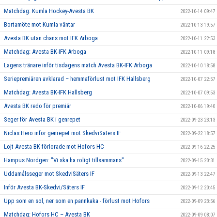
Matchdag: Kumla Hockey-Avesta BK
2022-10-14 09:47
Bortamöte mot Kumla väntar
2022-10-13 19:57
Avesta BK utan chans mot IFK Arboga
2022-10-11 22:53
Matchdag: Avesta BK-IFK Arboga
2022-10-11 09:18
Lagens tränare inför tisdagens match Avesta BK-IFK Arboga
2022-10-10 18:58
Seriepremiären avklarad – hemmaförlust mot IFK Hallsberg
2022-10-07 22:57
Matchdag: Avesta BK-IFK Hallsberg
2022-10-07 09:53
Avesta BK redo för premiär
2022-10-06 19:40
Seger för Avesta BK i genrepet
2022-09-23 23:13
Niclas Hero inför genrepet mot SkedviSäters IF
2022-09-22 18:57
Lojt Avesta BK förlorade mot Hofors HC
2022-09-16 22:25
Hampus Nordgen: "Vi ska ha roligt tillsammans"
2022-09-15 20:31
Uddamålsseger mot SkedviSäters IF
2022-09-13 22:47
Inför Avesta BK-Skedvi/Säters IF
2022-09-12 20:45
Upp som en sol, ner som en pannkaka - förlust mot Hofors
2022-09-09 23:56
Matchdag: Hofors HC – Avesta BK
2022-09-09 08:07