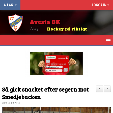
A-LAG
LOGGA IN
Avesta BK
A-lag
Hockey på riktigt
HEM
NYHETER
KALENDER
TRUPPEN
Så gick snacket efter segern mot
<
>
MATCHER
Smedjebacken
2024-02-09 23:26
TABELL OCH RESULTAT