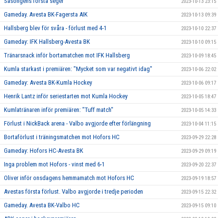
Säsongens första seger
2023-10-13 23:15
Gameday. Avesta BK-Fagersta AIK
2023-10-13 09:39
Hallsberg blev för svåra - förlust med 4-1
2023-10-10 22:37
Gameday: IFK Hallsberg-Avesta BK
2023-10-10 09:15
Tränarsnack inför bortamatchen mot IFK Hallsberg
2023-10-09 18:45
Kumla starkast i premiären: "Mycket som var negativt idag"
2023-10-06 22:02
Gameday: Avesta BK-Kumla Hockey
2023-10-06 09:17
Henrik Lantz inför seriestarten mot Kumla Hockey
2023-10-05 18:47
Kumlatränaren inför premiären: "Tuff match"
2023-10-05 14:33
Förlust i NickBack arena - Valbo avgjorde efter förlängning
2023-10-04 11:15
Bortaförlust i träningsmatchen mot Hofors HC
2023-09-29 22:28
Gameday: Hofors HC-Avesta BK
2023-09-29 09:19
Inga problem mot Hofors - vinst med 6-1
2023-09-20 22:37
Oliver inför onsdagens hemmamatch mot Hofors HC
2023-09-19 18:57
Avestas första förlust. Valbo avgjorde i tredje perioden
2023-09-15 22:32
Gameday. Avesta BK-Valbo HC
2023-09-15 09:10