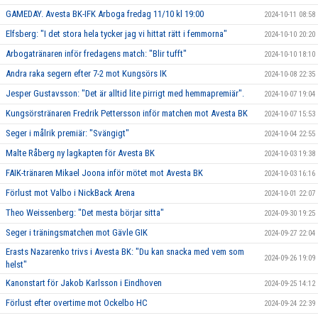
GAMEDAY. Avesta BK-IFK Arboga fredag 11/10 kl 19:00
2024-10-11 08:58
Elfsberg: "I det stora hela tycker jag vi hittat rätt i femmorna"
2024-10-10 20:20
Arbogatränaren inför fredagens match: "Blir tufft"
2024-10-10 18:10
Andra raka segern efter 7-2 mot Kungsörs IK
2024-10-08 22:35
Jesper Gustavsson: "Det är alltid lite pirrigt med hemmapremiär".
2024-10-07 19:04
Kungsörstränaren Fredrik Pettersson inför matchen mot Avesta BK
2024-10-07 15:53
Seger i målrik premiär: "Svängigt"
2024-10-04 22:55
Malte Råberg ny lagkapten för Avesta BK
2024-10-03 19:38
FAIK-tränaren Mikael Joona inför mötet mot Avesta BK
2024-10-03 16:16
Förlust mot Valbo i NickBack Arena
2024-10-01 22:07
Theo Weissenberg: "Det mesta börjar sitta"
2024-09-30 19:25
Seger i träningsmatchen mot Gävle GIK
2024-09-27 22:04
Erasts Nazarenko trivs i Avesta BK: "Du kan snacka med vem som
2024-09-26 19:09
helst"
Kanonstart för Jakob Karlsson i Eindhoven
2024-09-25 14:12
Förlust efter overtime mot Ockelbo HC
2024-09-24 22:39