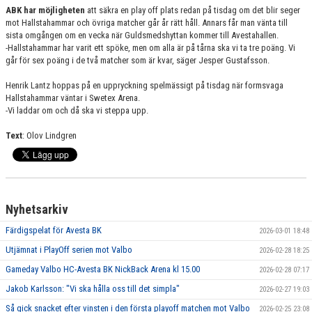
ABK har möjligheten
att säkra en play off plats redan på tisdag om det blir seger
mot Hallstahammar och övriga matcher går år rätt håll. Annars får man vänta till
sista omgången om en vecka när Guldsmedshyttan kommer till Avestahallen.
-Hallstahammar har varit ett spöke, men om alla är på tårna ska vi ta tre poäng. Vi
går för sex poäng i de två matcher som är kvar, säger Jesper Gustafsson.
Henrik Lantz hoppas på en uppryckning spelmässigt på tisdag när formsvaga
Hallstahammar väntar i Swetex Arena.
-Vi laddar om och då ska vi steppa upp.
Text
: Olov Lindgren
Nyhetsarkiv
Färdigspelat för Avesta BK
2026-03-01 18:48
Utjämnat i PlayOff serien mot Valbo
2026-02-28 18:25
Gameday Valbo HC-Avesta BK NickBack Arena kl 15.00
2026-02-28 07:17
Jakob Karlsson: "Vi ska hålla oss till det simpla"
2026-02-27 19:03
Så gick snacket efter vinsten i den första playoff matchen mot Valbo
2026-02-25 23:08