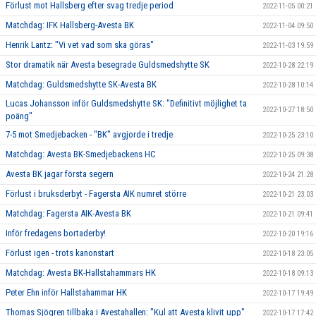
Förlust mot Hallsberg efter svag tredje period
2022-11-05 00:21
Matchdag: IFK Hallsberg-Avesta BK
2022-11-04 09:50
Henrik Lantz: "Vi vet vad som ska göras"
2022-11-03 19:59
Stor dramatik när Avesta besegrade Guldsmedshytte SK
2022-10-28 22:19
Matchdag: Guldsmedshytte SK-Avesta BK
2022-10-28 10:14
Lucas Johansson inför Guldsmedshytte SK: "Definitivt möjlighet ta
2022-10-27 18:50
poäng"
7-5 mot Smedjebacken - "BK" avgjorde i tredje
2022-10-25 23:10
Matchdag: Avesta BK-Smedjebackens HC
2022-10-25 09:38
Avesta BK jagar första segern
2022-10-24 21:28
Förlust i bruksderbyt - Fagersta AIK numret större
2022-10-21 23:03
Matchdag: Fagersta AIK-Avesta BK
2022-10-21 09:41
Inför fredagens bortaderby!
2022-10-20 19:16
Förlust igen - trots kanonstart
2022-10-18 23:05
Matchdag: Avesta BK-Hallstahammars HK
2022-10-18 09:13
Peter Ehn inför Hallstahammar HK
2022-10-17 19:49
Thomas Sjögren tillbaka i Avestahallen: "Kul att Avesta klivit upp"
2022-10-17 17:42