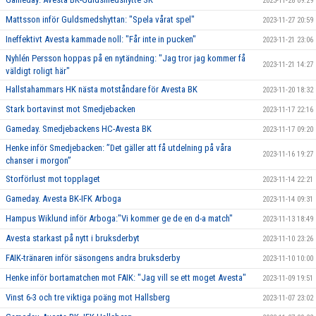
2023-11-28 09:29
Mattsson inför Guldsmedshyttan: "Spela vårat spel"
2023-11-27 20:59
Ineffektivt Avesta kammade noll: "Får inte in pucken"
2023-11-21 23:06
Nyhlén Persson hoppas på en nytändning: "Jag tror jag kommer få
2023-11-21 14:27
väldigt roligt här"
Hallstahammars HK nästa motståndare för Avesta BK
2023-11-20 18:32
Stark bortavinst mot Smedjebacken
2023-11-17 22:16
Gameday. Smedjebackens HC-Avesta BK
2023-11-17 09:20
Henke inför Smedjebacken: ”Det gäller att få utdelning på våra
2023-11-16 19:27
chanser i morgon”
Storförlust mot topplaget
2023-11-14 22:21
Gameday. Avesta BK-IFK Arboga
2023-11-14 09:31
Hampus Wiklund inför Arboga:"Vi kommer ge de en d-a match"
2023-11-13 18:49
Avesta starkast på nytt i bruksderbyt
2023-11-10 23:26
FAIK-tränaren inför säsongens andra bruksderby
2023-11-10 10:00
Henke inför bortamatchen mot FAIK: "Jag vill se ett moget Avesta"
2023-11-09 19:51
Vinst 6-3 och tre viktiga poäng mot Hallsberg
2023-11-07 23:02