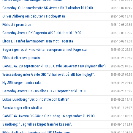
Gameday: Guldsmedshytte SK-Avesta BK 7 oktober kl 19:00
2025-10-07 09:45
Oliver Ahlberg om debuten i Hockeyettan
2025-10-06 18:48
Förlust i premiären
2025-10-03 22:55
Gameday Avesta BK-Fagersta AIK 3 oktober kl 19.00
2025-10-03 10:35
Elton Lilja inför hemmapremiären mot Fagersta
2025-10-02 19:50
Seger i genrepet – nu väntar seriepremiär mot Fagersta
2025-09-30 22:32
Förlust efter svag insats
2025-09-28 16:56
GAMEDAY. 28 september kl 13.30 Gävle GIK-Avesta BK (Nynäshallen)
2025-09-28 07:26
Weissenberg inför Gävle GIK "Vi har övat på allt lite möjligt".
2025-09-27 09:50
Ny ABK seger - andra raka
2025-09-23 22:10
Gameday Avesta BK-Ockelbo HC 23 september kl 19.00
2025-09-23 10:25
Lukas Lundberg "Det blir bättre och bättre"
2025-09-22 19:45
Avesta seger efter straffar
2025-09-16 23:07
GAMEDAY Avesta BK-Gävle GIK tisdag 16 september kl 19.00
2025-09-16 09:32
Sandberg: "Jag vill se kriget framför kassen".
2025-09-15 18:19
Förlust efter förlängning mot IFK Mariehamn
2025-09-12 23:08