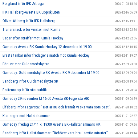
Berglund inför IFK Arboga
2026-01-08 18:46
IFK Hallsberg-Avesta BK uppskjuten
2025-12-16 06:59
Oliver Ahlberg inför IFK Hallsberg
2025-12-15 19:41
Tränarsnack efter vinsten mot Kumla
2025-12-12 22:56
Seger efter straffar mot Kumla Hockey
2025-12-12 22:06
Gameday Avesta BK-Kumla Hockey 12 december kl 19.00
2025-12-12 10:15
Erasts tankar inför fredagens match mot Kumla Hockey
2025-12-11 19:07
Förlust mot Guldsmedshyttan
2025-12-09 23:00
Gameday: Guldsmedshytte SK-Avesta BK 9 december kl 19.00
2025-12-09 09:24
Sandberg inför Guldsmedshytte SK
2025-12-08 19:04
Bottennapp inför storpublik
2025-11-29 20:04
Gameday 29 november kl 16.00 Avesta BK-Fagersta AIK
2025-11-29 06:59
Elfsberg inför Fagersta: " Det är nu och framåt vi ska vara som bäst”.
2025-11-28 10:02
Klar seger mot Hallstahammar
2025-11-21 22:37
Gameday, fredag 21/11 kl 19:00 Avesta BK-Hallstahammars HK
2025-11-21 09:56
Sandberg inför Hallstahammar: "Behöver vara bra i sextio minuter"
2025-11-20 19:14