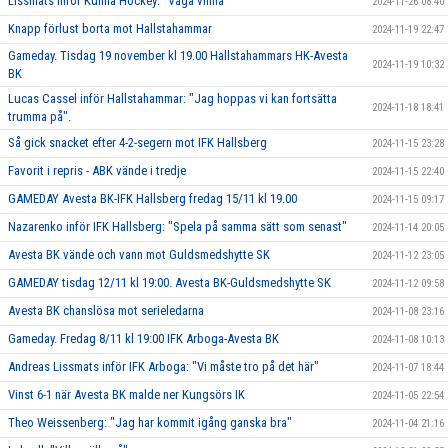
Lissmats inför Kumla Hockey: "Våga vinna"
2024-11-26 08:40
Knapp förlust borta mot Hallstahammar
2024-11-19 22:47
Gameday. Tisdag 19 november kl 19.00 Hallstahammars HK-Avesta
2024-11-19 10:32
BK
Lucas Cassel inför Hallstahammar: "Jag hoppas vi kan fortsätta
2024-11-18 18:41
trumma på".
Så gick snacket efter 4-2-segern mot IFK Hallsberg
2024-11-15 23:28
Favorit i repris - ABK vände i tredje
2024-11-15 22:40
GAMEDAY Avesta BK-IFK Hallsberg fredag 15/11 kl 19.00
2024-11-15 09:17
Nazarenko inför IFK Hallsberg: "Spela på samma sätt som senast"
2024-11-14 20:05
Avesta BK vände och vann mot Guldsmedshytte SK
2024-11-12 23:05
GAMEDAY tisdag 12/11 kl 19:00. Avesta BK-Guldsmedshytte SK
2024-11-12 09:58
Avesta BK chanslösa mot serieledarna
2024-11-08 23:16
Gameday. Fredag 8/11 kl 19:00 IFK Arboga-Avesta BK
2024-11-08 10:13
Andreas Lissmats inför IFK Arboga: "Vi måste tro på det här"
2024-11-07 18:44
Vinst 6-1 när Avesta BK malde ner Kungsörs IK
2024-11-05 22:54
Theo Weissenberg: "Jag har kommit igång ganska bra"
2024-11-04 21:16