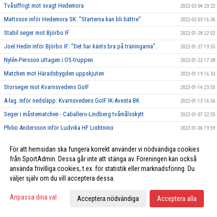
Tvåsiffrigt mot svagt Hedemora
2022-02-04 23:22
Mattsson inför Hedemora SK: "Starterna kan bli bättre"
2022-02-03 16:36
Stabil seger mot Björbo IF
2022-01-28 22:02
Joel Hedin inför Björbo IF: "Det har känts bra på träningarna".
2022-01-27 19:55
Nylén-Persson uttagen i OS-truppen
2022-01-22 17:38
Matchen mot Häradsbygden uppskjuten
2022-01-19 16:33
Storseger mot Kvarnsvedens GoIF
2022-01-14 23:55
A-lag. Inför nedsläpp: Kvarnsvedens GoIF IK-Avesta BK
2022-01-13 16:56
Seger i måstematchen - Caballero-Lindberg tvåmålsskytt
2022-01-07 22:55
Philip Andersson inför Ludvika HF Lightning
2022-01-06 19:59
Matchen mot Vansbro uppskjuten
2021-12-09 08:08
För att hemsidan ska fungera korrekt använder vi nödvändiga cookies
Enkel seger för Avesta borta mot Älvdalen
2021-12-03 22:39
från SportAdmin. Dessa går inte att stänga av. Föreningen kan också
Filip Ström inför Älvdalen "Det har gått hyfsat bra för mig"
använda frivilliga cookies, t.ex. för statistik eller marknadsföring. Du
2021-12-02 16:33
väljer själv om du vill acceptera dessa.
Avesta BK överlägsna i Lugnets Ishall
2021-11-28 09:29
Jakob Karlsson inför BK Ockra
2021-11-26 16:29
Anpassa dina val
Acceptera nödvändiga
Acceptera alla
Klar seger mot Hedemora
2021-11-20 12:09