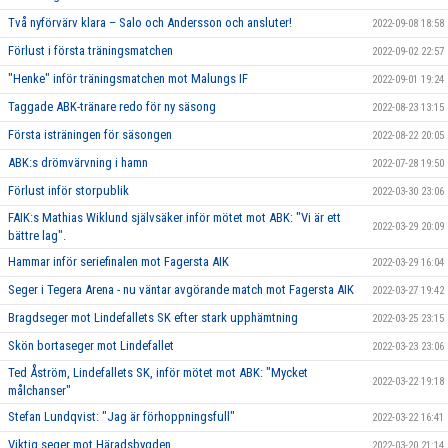
Två nyförvärv klara – Salo och Andersson och ansluter!
2022-09-08 18:58
Förlust i första träningsmatchen
2022-09-02 22:57
"Henke" inför träningsmatchen mot Malungs IF
2022-09-01 19:24
Taggade ABK-tränare redo för ny säsong
2022-08-23 13:15
Första isträningen för säsongen
2022-08-22 20:05
ABK:s drömvärvning i hamn
2022-07-28 19:50
Förlust inför storpublik
2022-03-30 23:06
FAIK:s Mathias Wiklund självsäker inför mötet mot ABK: "Vi är ett
2022-03-29 20:09
bättre lag".
Hammar inför seriefinalen mot Fagersta AIK
2022-03-29 16:04
Seger i Tegera Arena - nu väntar avgörande match mot Fagersta AIK
2022-03-27 19:42
Bragdseger mot Lindefallets SK efter stark upphämtning
2022-03-25 23:15
Skön bortaseger mot Lindefallet
2022-03-23 23:06
Ted Åström, Lindefallets SK, inför mötet mot ABK: "Mycket
2022-03-22 19:18
målchanser"
Stefan Lundqvist: "Jag är förhoppningsfull"
2022-03-22 16:41
Viktig seger mot Häradsbygden
2022-03-20 21:14