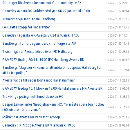
Storseger för Avesta hemma mot Guldsmedshytte SK
2026-01-27 22:11
Gameday Avesta BK-Guldsmedshytte SK 27 januari kl 19.00
2026-01-27 08:04
Tränarintervju med Adam Sandberg
2026-01-26 18:25
FAIK satte stopp för segersviten
2026-01-24 19:45
Gameday Fagersta AIK-Avesta BK 24 januari kl 17,00
2026-01-24 11:31
Sandberg inför lördagens derby mot Fagersta AIK
2026-01-23 19:48
Tvåsiffrigt när Avesta körde över IFK Hallsberg
2026-01-20 23:16
GAMEDAY tisdag 20/1 kl 19:00 IFK Hallsberg-Avesta BK
2026-01-20 09:57
Sandberg: ”Jag tror vi kommer att möta ett desperat Hallsberg för
2026-01-19 19:04
att ta tre poäng”.
Avesta vände till seger borta mot Hallstahammar
2026-01-16 22:15
GAMEDAY fredag 16/1 klockan 19.00 Hallstahammars HK-Avesta BK
2026-01-16 09:34
Tre viktiga poäng mot Smedjebacken HC
2026-01-13 23:10
Casper Leksell inför Smedjebackens HC: ”Vi måste spela bra hockey
2026-01-12 18:30
i 60 minuter för att vinna”.
Målrikt när Avesta BK vann mot Arboga
2026-01-09 23:15
Gameday IFK Arboga-Avesta BK 9 januari kl 19.00
2026-01-09 08:14