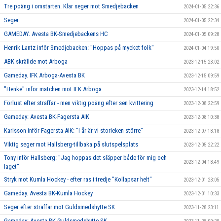
Tre poäng i omstarten. Klar seger mot Smedjebacken
2024-01-05 22:36
Seger
2024-01-05 22:34
GAMEDAY. Avesta BK-Smedjebackens HC
2024-01-05 09:28
Henrik Lantz inför Smedjebacken: "Hoppas på mycket folk"
2024-01-04 19:50
ABK skrällde mot Arboga
2023-12-15 23:02
Gameday. IFK Arboga-Avesta BK
2023-12-15 09:59
"Henke" inför matchen mot IFK Arboga
2023-12-14 18:52
Förlust efter straffar - men viktig poäng efter sen kvittering
2023-12-08 22:59
Gameday: Avesta BK-Fagersta AIK
2023-12-08 10:38
Karlsson inför Fagersta AIK: "I år är vi storleken större"
2023-12-07 18:18
Viktig seger mot Hallsberg-tillbaka på slutspelsplats
2023-12-05 22:22
Tony inför Hallsberg: "Jag hoppas det släpper både för mig och
2023-12-04 18:49
laget"
Stryk mot Kumla Hockey - efter ras i tredje "Kollapsar helt"
2023-12-01 23:05
Gameday. Avesta BK-Kumla Hockey
2023-12-01 10:33
Seger efter straffar mot Guldsmedshytte SK
2023-11-28 23:11
Gameday: Avesta BK-Guldsmedshytte SK