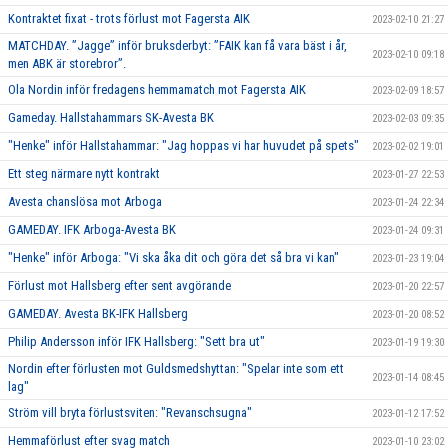
Kontraktet fixat - trots förlust mot Fagersta AIK
2023-02-10 21:27
MATCHDAY. ”Jagge” inför bruksderbyt: ”FAIK kan få vara bäst i år,
2023-02-10 09:18
men ABK är storebror”.
Ola Nordin inför fredagens hemmamatch mot Fagersta AIK
2023-02-09 18:57
Gameday. Hallstahammars SK-Avesta BK
2023-02-03 09:35
"Henke" inför Hallstahammar: "Jag hoppas vi har huvudet på spets"
2023-02-02 19:01
Ett steg närmare nytt kontrakt
2023-01-27 22:53
Avesta chanslösa mot Arboga
2023-01-24 22:34
GAMEDAY. IFK Arboga-Avesta BK
2023-01-24 09:31
"Henke" inför Arboga: "Vi ska åka dit och göra det så bra vi kan"
2023-01-23 19:04
Förlust mot Hallsberg efter sent avgörande
2023-01-20 22:57
GAMEDAY. Avesta BK-IFK Hallsberg
2023-01-20 08:52
Philip Andersson inför IFK Hallsberg: "Sett bra ut"
2023-01-19 19:30
Nordin efter förlusten mot Guldsmedshyttan: "Spelar inte som ett
2023-01-14 08:45
lag"
Ström vill bryta förlustsviten: "Revanschsugna"
2023-01-12 17:52
Hemmaförlust efter svag match
2023-01-10 23:02