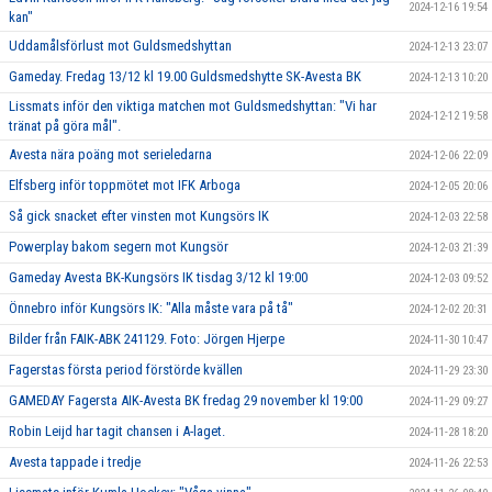
2024-12-16 19:54
kan"
Uddamålsförlust mot Guldsmedshyttan
2024-12-13 23:07
Gameday. Fredag 13/12 kl 19.00 Guldsmedshytte SK-Avesta BK
2024-12-13 10:20
Lissmats inför den viktiga matchen mot Guldsmedshyttan: "Vi har
2024-12-12 19:58
tränat på göra mål".
Avesta nära poäng mot serieledarna
2024-12-06 22:09
Elfsberg inför toppmötet mot IFK Arboga
2024-12-05 20:06
Så gick snacket efter vinsten mot Kungsörs IK
2024-12-03 22:58
Powerplay bakom segern mot Kungsör
2024-12-03 21:39
Gameday Avesta BK-Kungsörs IK tisdag 3/12 kl 19:00
2024-12-03 09:52
Önnebro inför Kungsörs IK: "Alla måste vara på tå"
2024-12-02 20:31
Bilder från FAIK-ABK 241129. Foto: Jörgen Hjerpe
2024-11-30 10:47
Fagerstas första period förstörde kvällen
2024-11-29 23:30
GAMEDAY Fagersta AIK-Avesta BK fredag 29 november kl 19:00
2024-11-29 09:27
Robin Leijd har tagit chansen i A-laget.
2024-11-28 18:20
Avesta tappade i tredje
2024-11-26 22:53