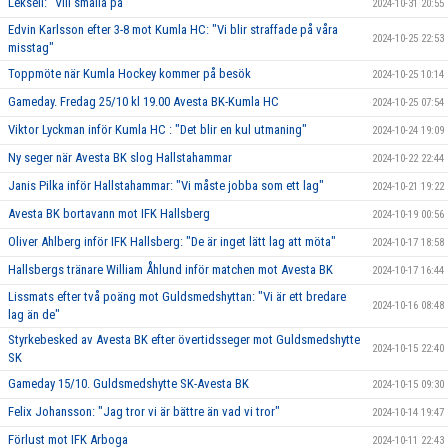
Leksell: "Vill smälla på"
2024-10-31 20:55
Edvin Karlsson efter 3-8 mot Kumla HC: "Vi blir straffade på våra
2024-10-25 22:53
misstag"
Toppmöte när Kumla Hockey kommer på besök
2024-10-25 10:14
Gameday. Fredag 25/10 kl 19.00 Avesta BK-Kumla HC
2024-10-25 07:54
Viktor Lyckman inför Kumla HC : "Det blir en kul utmaning"
2024-10-24 19:09
Ny seger när Avesta BK slog Hallstahammar
2024-10-22 22:44
Janis Pilka inför Hallstahammar: "Vi måste jobba som ett lag"
2024-10-21 19:22
Avesta BK bortavann mot IFK Hallsberg
2024-10-19 00:56
Oliver Ahlberg inför IFK Hallsberg: "De är inget lätt lag att möta"
2024-10-17 18:58
Hallsbergs tränare William Åhlund inför matchen mot Avesta BK
2024-10-17 16:44
Lissmats efter två poäng mot Guldsmedshyttan: "Vi är ett bredare
2024-10-16 08:48
lag än de"
Styrkebesked av Avesta BK efter övertidsseger mot Guldsmedshytte
2024-10-15 22:40
SK
Gameday 15/10. Guldsmedshytte SK-Avesta BK
2024-10-15 09:30
Felix Johansson: "Jag tror vi är bättre än vad vi tror"
2024-10-14 19:47
Förlust mot IFK Arboga
2024-10-11 22:43