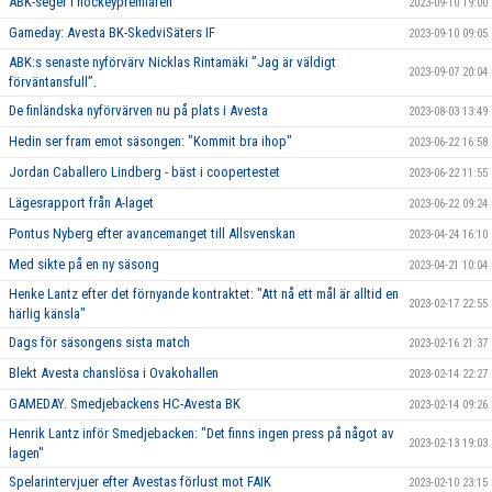
ABK-seger i hockeypremiären
2023-09-10 19:00
Gameday: Avesta BK-SkedviSäters IF
2023-09-10 09:05
ABK:s senaste nyförvärv Nicklas Rintamäki ”Jag är väldigt
2023-09-07 20:04
förväntansfull”.
De finländska nyförvärven nu på plats i Avesta
2023-08-03 13:49
Hedin ser fram emot säsongen: "Kommit bra ihop"
2023-06-22 16:58
Jordan Caballero Lindberg - bäst i coopertestet
2023-06-22 11:55
Lägesrapport från A-laget
2023-06-22 09:24
Pontus Nyberg efter avancemanget till Allsvenskan
2023-04-24 16:10
Med sikte på en ny säsong
2023-04-21 10:04
Henke Lantz efter det förnyande kontraktet: "Att nå ett mål är alltid en
2023-02-17 22:55
härlig känsla"
Dags för säsongens sista match
2023-02-16 21:37
Blekt Avesta chanslösa i Ovakohallen
2023-02-14 22:27
GAMEDAY. Smedjebackens HC-Avesta BK
2023-02-14 09:26
Henrik Lantz inför Smedjebacken: "Det finns ingen press på något av
2023-02-13 19:03
lagen"
Spelarintervjuer efter Avestas förlust mot FAIK
2023-02-10 23:15