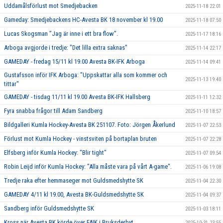
Uddamålsförlust mot Smedjebacken
2025-11-18 22:01
Gameday: Smedjebackens HC-Avesta BK 18 november kl 19.00
2025-11-18 07:50
Lucas Skogsman ”Jag är inne i ett bra flow”.
2025-11-17 18:16
Arboga avgjorde i tredje: "Det lilla extra saknas"
2025-11-14 22:17
GAMEDAY - fredag 15/11 kl 19.00 Avesta BK-IFK Arboga
2025-11-14 09:41
Gustafsson inför IFK Arboga: "Uppskattar alla som kommer och
2025-11-13 19:40
tittar"
GAMEDAY - tisdag 11/11 kl 19.00 Avesta BK-IFK Hallsberg
2025-11-11 12:32
Fyra snabba frågor till Adam Sandberg
2025-11-10 18:57
Bildgalleri Kumla Hockey-Avesta BK 251107. Foto: Jörgen Åkerlund
2025-11-07 22:53
Förlust mot Kumla Hockey - vinstsviten på bortaplan bruten
2025-11-07 22:28
Elfsberg inför Kumla Hockey: "Blir tight"
2025-11-07 09:54
Robin Leijd inför Kumla Hockey: "Alla måste vara på vårt A-game".
2025-11-06 19:08
Tredje raka efter hemmaseger mot Guldsmedshytte SK
2025-11-04 22:30
GAMEDAY 4/11 kl 19.00, Avesta BK-Guldsmedshytte SK
2025-11-04 09:37
Sandberg inför Guldsmedshytte SK
2025-11-03 18:11
Kross när Avesta BK körde över FAIK i Bruksderbyt
2025-10-31 23:55