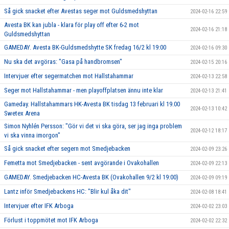
Så gick snacket efter Avestas seger mot Guldsmedshyttan
2024-02-16 22:59
Avesta BK kan jubla - klara för play off efter 6-2 mot
2024-02-16 21:18
Guldsmedshyttan
GAMEDAY. Avesta BK-Guldsmedshytte SK fredag 16/2 kl 19:00
2024-02-16 09:30
Nu ska det avgöras: "Gasa på handbromsen"
2024-02-15 20:16
Intervjuer efter segermatchen mot Hallstahammar
2024-02-13 22:58
Seger mot Hallstahammar - men playoffplatsen ännu inte klar
2024-02-13 21:41
Gameday. Hallstahammars HK-Avesta BK tisdag 13 februari kl 19.00
2024-02-13 10:42
Swetex Arena
Simon Nyhlén Persson: "Gör vi det vi ska göra, ser jag inga problem
2024-02-12 18:17
vi ska vinna imorgon"
Så gick snacket efter segern mot Smedjebacken
2024-02-09 23:26
Femetta mot Smedjebacken - sent avgörande i Ovakohallen
2024-02-09 22:13
GAMEDAY. Smedjebacken HC-Avesta BK (Ovakohallen 9/2 kl 19:00)
2024-02-09 09:19
Lantz inför Smedjebackens HC: "Blir kul åka dit"
2024-02-08 18:41
Intervjuer efter IFK Arboga
2024-02-02 23:03
Förlust i toppmötet mot IFK Arboga
2024-02-02 22:32