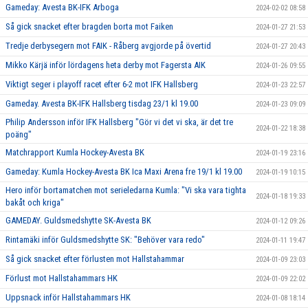
Gameday: Avesta BK-IFK Arboga
2024-02-02 08:58
Så gick snacket efter bragden borta mot Faiken
2024-01-27 21:53
Tredje derbysegern mot FAIK - Råberg avgjorde på övertid
2024-01-27 20:43
Mikko Kärjä inför lördagens heta derby mot Fagersta AIK
2024-01-26 09:55
Viktigt seger i playoff racet efter 6-2 mot IFK Hallsberg
2024-01-23 22:57
Gameday. Avesta BK-IFK Hallsberg tisdag 23/1 kl 19.00
2024-01-23 09:09
Philip Andersson inför IFK Hallsberg "Gör vi det vi ska, är det tre
2024-01-22 18:38
poäng"
Matchrapport Kumla Hockey-Avesta BK
2024-01-19 23:16
Gameday: Kumla Hockey-Avesta BK Ica Maxi Arena fre 19/1 kl 19.00
2024-01-19 10:15
Hero inför bortamatchen mot serieledarna Kumla: "Vi ska vara tighta
2024-01-18 19:33
bakåt och kriga"
GAMEDAY. Guldsmedshytte SK-Avesta BK
2024-01-12 09:26
Rintamäki inför Guldsmedshytte SK: "Behöver vara redo"
2024-01-11 19:47
Så gick snacket efter förlusten mot Hallstahammar
2024-01-09 23:03
Förlust mot Hallstahammars HK
2024-01-09 22:02
Uppsnack inför Hallstahammars HK
2024-01-08 18:14