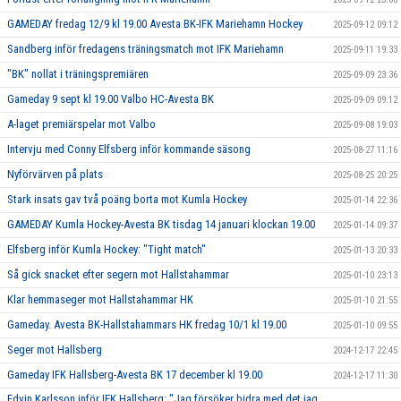
GAMEDAY fredag 12/9 kl 19.00 Avesta BK-IFK Mariehamn Hockey
2025-09-12 09:12
Sandberg inför fredagens träningsmatch mot IFK Mariehamn
2025-09-11 19:33
"BK" nollat i träningspremiären
2025-09-09 23:36
Gameday 9 sept kl 19.00 Valbo HC-Avesta BK
2025-09-09 09:12
A-laget premiärspelar mot Valbo
2025-09-08 19:03
Intervju med Conny Elfsberg inför kommande säsong
2025-08-27 11:16
Nyförvärven på plats
2025-08-25 20:25
Stark insats gav två poäng borta mot Kumla Hockey
2025-01-14 22:36
GAMEDAY Kumla Hockey-Avesta BK tisdag 14 januari klockan 19.00
2025-01-14 09:37
Elfsberg inför Kumla Hockey: "Tight match"
2025-01-13 20:33
Så gick snacket efter segern mot Hallstahammar
2025-01-10 23:13
Klar hemmaseger mot Hallstahammar HK
2025-01-10 21:55
Gameday. Avesta BK-Hallstahammars HK fredag 10/1 kl 19.00
2025-01-10 09:55
Seger mot Hallsberg
2024-12-17 22:45
Gameday IFK Hallsberg-Avesta BK 17 december kl 19.00
2024-12-17 11:30
Edvin Karlsson inför IFK Hallsberg: "Jag försöker bidra med det jag