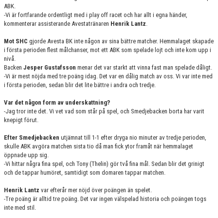
ABK.
-Vi är fortfarande ordentligt med i play off racet och har allt i egna händer,
kommenterar assisterande Avestatränaren
Henrik Lantz
.
Mot SHC
gjorde Avesta BK inte någon av sina bättre matcher. Hemmalaget skapade
i första perioden flest målchanser, mot ett ABK som spelade lojt och inte kom upp i
nivå.
Backen
Jesper Gustafsson
menar det var starkt att vinna fast man spelade dåligt.
-Vi är mest nöjda med tre poäng idag. Det var en dålig match av oss. Vi var inte med
i första perioden, sedan blir det lite bättre i andra och tredje.
Var det någon form av underskattning?
-Jag tror inte det. Vi vet vad som står på spel, och Smedjebacken borta har varit
knepigt förut.
Efter Smedjebacken
utjämnat till 1-1 efter dryga nio minuter av tredje perioden,
skulle ABK avgöra matchen sista tio då man fick ytor framåt när hemmalaget
öppnade upp sig.
-Vi hittar några fina spel, och Tony (Thelin) gör två fina mål. Sedan blir det grinigt
och de tappar humöret, samtidigt som domaren tappar matchen.
Henrik Lantz
var efterår mer nöjd över poängen än spelet.
-Tre poäng är alltid tre poäng. Det var ingen välspelad historia och poängen togs
inte med stil.