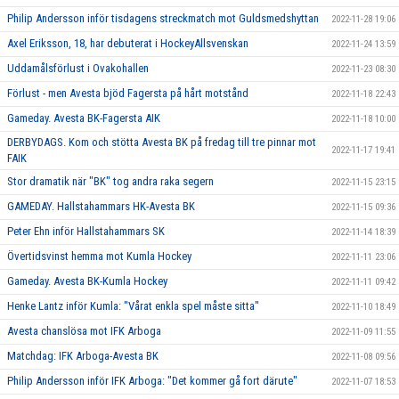
Philip Andersson inför tisdagens streckmatch mot Guldsmedshyttan
2022-11-28 19:06
Axel Eriksson, 18, har debuterat i HockeyAllsvenskan
2022-11-24 13:59
Uddamålsförlust i Ovakohallen
2022-11-23 08:30
Förlust - men Avesta bjöd Fagersta på hårt motstånd
2022-11-18 22:43
Gameday. Avesta BK-Fagersta AIK
2022-11-18 10:00
DERBYDAGS. Kom och stötta Avesta BK på fredag till tre pinnar mot
2022-11-17 19:41
FAIK
Stor dramatik när "BK" tog andra raka segern
2022-11-15 23:15
GAMEDAY. Hallstahammars HK-Avesta BK
2022-11-15 09:36
Peter Ehn inför Hallstahammars SK
2022-11-14 18:39
Övertidsvinst hemma mot Kumla Hockey
2022-11-11 23:06
Gameday. Avesta BK-Kumla Hockey
2022-11-11 09:42
Henke Lantz inför Kumla: "Vårat enkla spel måste sitta"
2022-11-10 18:49
Avesta chanslösa mot IFK Arboga
2022-11-09 11:55
Matchdag: IFK Arboga-Avesta BK
2022-11-08 09:56
Philip Andersson inför IFK Arboga: "Det kommer gå fort därute"
2022-11-07 18:53