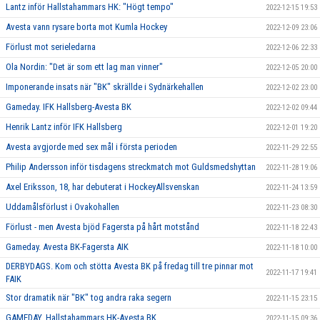
Lantz inför Hallstahammars HK: "Högt tempo"
2022-12-15 19:53
Avesta vann rysare borta mot Kumla Hockey
2022-12-09 23:06
Förlust mot serieledarna
2022-12-06 22:33
Ola Nordin: "Det är som ett lag man vinner"
2022-12-05 20:00
Imponerande insats när "BK" skrällde i Sydnärkehallen
2022-12-02 23:00
Gameday. IFK Hallsberg-Avesta BK
2022-12-02 09:44
Henrik Lantz inför IFK Hallsberg
2022-12-01 19:20
Avesta avgjorde med sex mål i första perioden
2022-11-29 22:55
Philip Andersson inför tisdagens streckmatch mot Guldsmedshyttan
2022-11-28 19:06
Axel Eriksson, 18, har debuterat i HockeyAllsvenskan
2022-11-24 13:59
Uddamålsförlust i Ovakohallen
2022-11-23 08:30
Förlust - men Avesta bjöd Fagersta på hårt motstånd
2022-11-18 22:43
Gameday. Avesta BK-Fagersta AIK
2022-11-18 10:00
DERBYDAGS. Kom och stötta Avesta BK på fredag till tre pinnar mot
2022-11-17 19:41
FAIK
Stor dramatik när "BK" tog andra raka segern
2022-11-15 23:15
GAMEDAY. Hallstahammars HK-Avesta BK
2022-11-15 09:36