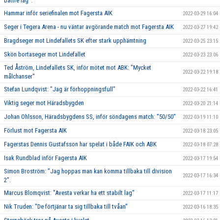
bättre lag".
Hammar inför seriefinalen mot Fagersta AIK
2022-03-29 16:04
Seger i Tegera Arena - nu väntar avgörande match mot Fagersta AIK
2022-03-27 19:42
Bragdseger mot Lindefallets SK efter stark upphämtning
2022-03-25 23:15
Skön bortaseger mot Lindefallet
2022-03-23 23:06
Ted Åström, Lindefallets SK, inför mötet mot ABK: "Mycket
2022-03-22 19:18
målchanser"
Stefan Lundqvist: "Jag är förhoppningsfull"
2022-03-22 16:41
Viktig seger mot Häradsbygden
2022-03-20 21:14
Johan Ohlsson, Häradsbygdens SS, inför söndagens match: "50/50"
2022-03-19 11:10
Förlust mot Fagersta AIK
2022-03-18 23:05
Fagerstas Dennis Gustafsson har spelat i både FAIK och ABK
2022-03-18 07:28
Isak Rundblad inför Fagersta AIK
2022-03-17 19:54
Simon Broström: ”Jag hoppas man kan komma tillbaka till division
2022-03-17 16:34
2”.
Marcus Blomqvist: "Avesta verkar ha ett stabilt lag"
2022-03-17 11:17
Nik Truden: "De förtjänar ta sig tillbaka till tvåan"
2022-03-16 18:35