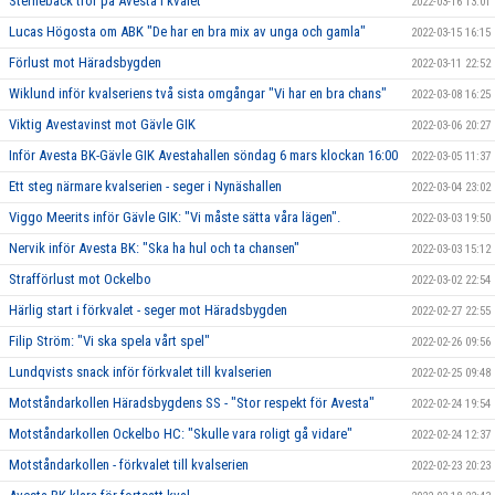
Sternebäck tror på Avesta i kvalet
2022-03-16 13:01
Lucas Högosta om ABK "De har en bra mix av unga och gamla"
2022-03-15 16:15
Förlust mot Häradsbygden
2022-03-11 22:52
Wiklund inför kvalseriens två sista omgångar "Vi har en bra chans"
2022-03-08 16:25
Viktig Avestavinst mot Gävle GIK
2022-03-06 20:27
Inför Avesta BK-Gävle GIK Avestahallen söndag 6 mars klockan 16:00
2022-03-05 11:37
Ett steg närmare kvalserien - seger i Nynäshallen
2022-03-04 23:02
Viggo Meerits inför Gävle GIK: "Vi måste sätta våra lägen".
2022-03-03 19:50
Nervik inför Avesta BK: "Ska ha hul och ta chansen"
2022-03-03 15:12
Strafförlust mot Ockelbo
2022-03-02 22:54
Härlig start i förkvalet - seger mot Häradsbygden
2022-02-27 22:55
Filip Ström: "Vi ska spela vårt spel"
2022-02-26 09:56
Lundqvists snack inför förkvalet till kvalserien
2022-02-25 09:48
Motståndarkollen Häradsbygdens SS - "Stor respekt för Avesta"
2022-02-24 19:54
Motståndarkollen Ockelbo HC: "Skulle vara roligt gå vidare"
2022-02-24 12:37
Motståndarkollen - förkvalet till kvalserien
2022-02-23 20:23