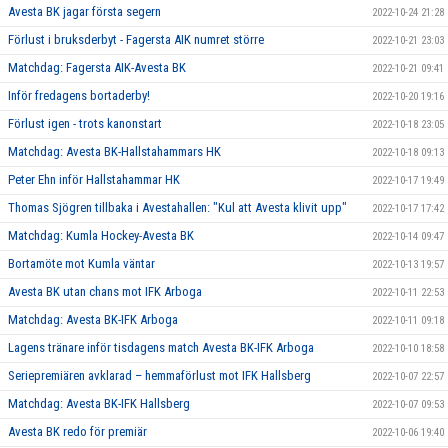
Avesta BK jagar första segern
2022-10-24 21:28
Förlust i bruksderbyt - Fagersta AIK numret större
2022-10-21 23:03
Matchdag: Fagersta AIK-Avesta BK
2022-10-21 09:41
Inför fredagens bortaderby!
2022-10-20 19:16
Förlust igen - trots kanonstart
2022-10-18 23:05
Matchdag: Avesta BK-Hallstahammars HK
2022-10-18 09:13
Peter Ehn inför Hallstahammar HK
2022-10-17 19:49
Thomas Sjögren tillbaka i Avestahallen: "Kul att Avesta klivit upp"
2022-10-17 17:42
Matchdag: Kumla Hockey-Avesta BK
2022-10-14 09:47
Bortamöte mot Kumla väntar
2022-10-13 19:57
Avesta BK utan chans mot IFK Arboga
2022-10-11 22:53
Matchdag: Avesta BK-IFK Arboga
2022-10-11 09:18
Lagens tränare inför tisdagens match Avesta BK-IFK Arboga
2022-10-10 18:58
Seriepremiären avklarad – hemmaförlust mot IFK Hallsberg
2022-10-07 22:57
Matchdag: Avesta BK-IFK Hallsberg
2022-10-07 09:53
Avesta BK redo för premiär
2022-10-06 19:40