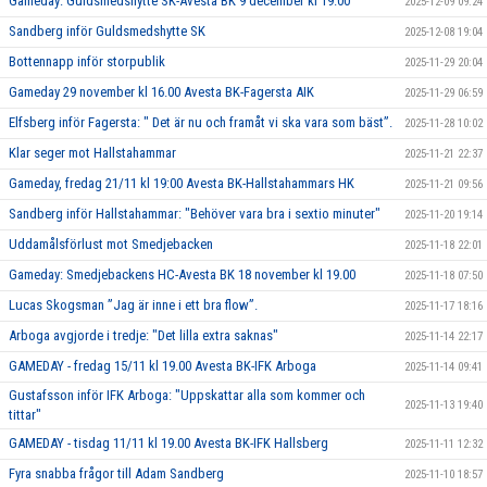
Gameday: Guldsmedshytte SK-Avesta BK 9 december kl 19.00
2025-12-09 09:24
Sandberg inför Guldsmedshytte SK
2025-12-08 19:04
Bottennapp inför storpublik
2025-11-29 20:04
Gameday 29 november kl 16.00 Avesta BK-Fagersta AIK
2025-11-29 06:59
Elfsberg inför Fagersta: " Det är nu och framåt vi ska vara som bäst”.
2025-11-28 10:02
Klar seger mot Hallstahammar
2025-11-21 22:37
Gameday, fredag 21/11 kl 19:00 Avesta BK-Hallstahammars HK
2025-11-21 09:56
Sandberg inför Hallstahammar: "Behöver vara bra i sextio minuter"
2025-11-20 19:14
Uddamålsförlust mot Smedjebacken
2025-11-18 22:01
Gameday: Smedjebackens HC-Avesta BK 18 november kl 19.00
2025-11-18 07:50
Lucas Skogsman ”Jag är inne i ett bra flow”.
2025-11-17 18:16
Arboga avgjorde i tredje: "Det lilla extra saknas"
2025-11-14 22:17
GAMEDAY - fredag 15/11 kl 19.00 Avesta BK-IFK Arboga
2025-11-14 09:41
Gustafsson inför IFK Arboga: "Uppskattar alla som kommer och
2025-11-13 19:40
tittar"
GAMEDAY - tisdag 11/11 kl 19.00 Avesta BK-IFK Hallsberg
2025-11-11 12:32
Fyra snabba frågor till Adam Sandberg
2025-11-10 18:57