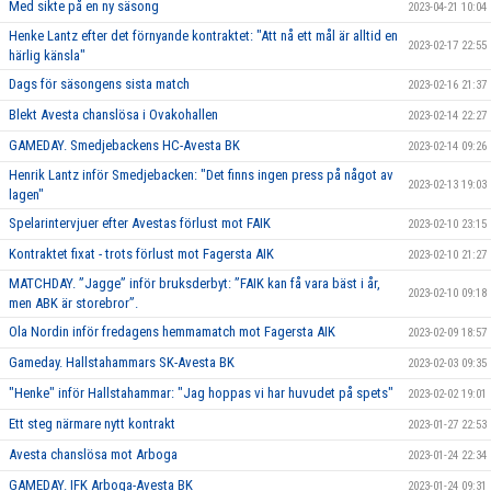
Med sikte på en ny säsong
2023-04-21 10:04
Henke Lantz efter det förnyande kontraktet: "Att nå ett mål är alltid en
2023-02-17 22:55
härlig känsla"
Dags för säsongens sista match
2023-02-16 21:37
Blekt Avesta chanslösa i Ovakohallen
2023-02-14 22:27
GAMEDAY. Smedjebackens HC-Avesta BK
2023-02-14 09:26
Henrik Lantz inför Smedjebacken: "Det finns ingen press på något av
2023-02-13 19:03
lagen"
Spelarintervjuer efter Avestas förlust mot FAIK
2023-02-10 23:15
Kontraktet fixat - trots förlust mot Fagersta AIK
2023-02-10 21:27
MATCHDAY. ”Jagge” inför bruksderbyt: ”FAIK kan få vara bäst i år,
2023-02-10 09:18
men ABK är storebror”.
Ola Nordin inför fredagens hemmamatch mot Fagersta AIK
2023-02-09 18:57
Gameday. Hallstahammars SK-Avesta BK
2023-02-03 09:35
"Henke" inför Hallstahammar: "Jag hoppas vi har huvudet på spets"
2023-02-02 19:01
Ett steg närmare nytt kontrakt
2023-01-27 22:53
Avesta chanslösa mot Arboga
2023-01-24 22:34
GAMEDAY. IFK Arboga-Avesta BK
2023-01-24 09:31