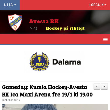
A-LAG
LOGGA IN
Avesta BK
A-lag
Hockey på riktigt
HEM
NYHETER
KALENDER
TRUPPEN
Gameday: Kumla Hockey-Avesta
<
>
MATCHER
BK Ica Maxi Arena fre 19/1 kl 19.00
2024-01-19 10:15
TABELL OCH RESULTAT