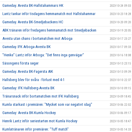
Gameday. Avesta BK-Hallstahammars HK
2023-10-24 09:03
Lantz tankar inför tisdagens hemmamatch mot Hallstahammar
2023-10-23 18:28
Gameday. Avesta BK-Smedjebackens HC
2023-10-20 09:20
ABK tränaren inför fredagens hemmamatch mot Smedjebacken
2023-10-19 20:05
Avesta utan chans i bortamatchen mot Arboga
2023-10-17 23:27
Gameday. IFK Arboga-Avesta BK
2023-10-17 09:33
"Henke" Lantz inför Arboga: "Det finns inga genvägar"
2023-10-16 18:08
Säsongens första seger
2023-10-13 23:15
Gameday. Avesta BK-Fagersta AIK
2023-10-13 09:39
Hallsberg blev för svåra - förlust med 4-1
2023-10-10 22:37
Gameday: IFK Hallsberg-Avesta BK
2023-10-10 09:15
Tränarsnack inför bortamatchen mot IFK Hallsberg
2023-10-09 18:45
Kumla starkast i premiären: "Mycket som var negativt idag"
2023-10-06 22:02
Gameday: Avesta BK-Kumla Hockey
2023-10-06 09:17
Henrik Lantz inför seriestarten mot Kumla Hockey
2023-10-05 18:47
Kumlatränaren inför premiären: "Tuff match"
2023-10-05 14:33