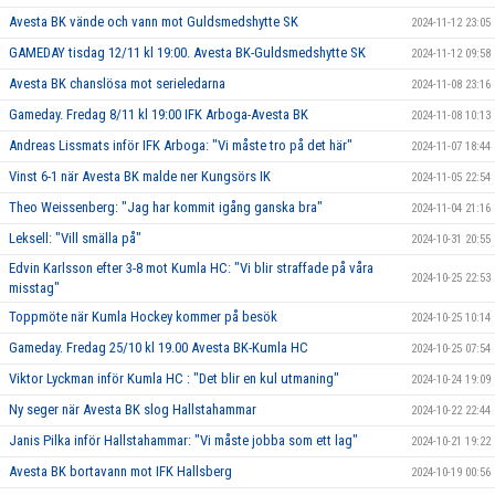
Avesta BK vände och vann mot Guldsmedshytte SK
2024-11-12 23:05
GAMEDAY tisdag 12/11 kl 19:00. Avesta BK-Guldsmedshytte SK
2024-11-12 09:58
Avesta BK chanslösa mot serieledarna
2024-11-08 23:16
Gameday. Fredag 8/11 kl 19:00 IFK Arboga-Avesta BK
2024-11-08 10:13
Andreas Lissmats inför IFK Arboga: "Vi måste tro på det här"
2024-11-07 18:44
Vinst 6-1 när Avesta BK malde ner Kungsörs IK
2024-11-05 22:54
Theo Weissenberg: "Jag har kommit igång ganska bra"
2024-11-04 21:16
Leksell: "Vill smälla på"
2024-10-31 20:55
Edvin Karlsson efter 3-8 mot Kumla HC: "Vi blir straffade på våra
2024-10-25 22:53
misstag"
Toppmöte när Kumla Hockey kommer på besök
2024-10-25 10:14
Gameday. Fredag 25/10 kl 19.00 Avesta BK-Kumla HC
2024-10-25 07:54
Viktor Lyckman inför Kumla HC : "Det blir en kul utmaning"
2024-10-24 19:09
Ny seger när Avesta BK slog Hallstahammar
2024-10-22 22:44
Janis Pilka inför Hallstahammar: "Vi måste jobba som ett lag"
2024-10-21 19:22
Avesta BK bortavann mot IFK Hallsberg
2024-10-19 00:56