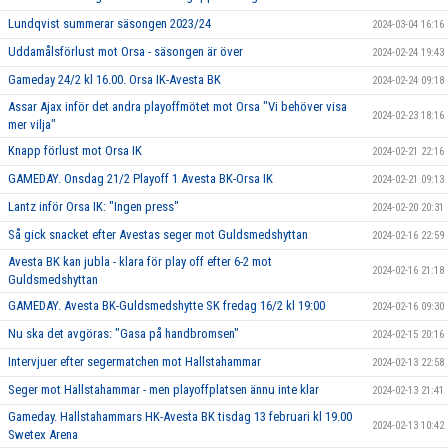
Lundqvist summerar säsongen 2023/24
2024-03-04 16:16
Uddamålsförlust mot Orsa - säsongen är över
2024-02-24 19:43
Gameday 24/2 kl 16.00. Orsa IK-Avesta BK
2024-02-24 09:18
Assar Ajax inför det andra playoffmötet mot Orsa "Vi behöver visa
2024-02-23 18:16
mer vilja"
Knapp förlust mot Orsa IK
2024-02-21 22:16
GAMEDAY. Onsdag 21/2 Playoff 1 Avesta BK-Orsa IK
2024-02-21 09:13
Lantz inför Orsa IK: "Ingen press"
2024-02-20 20:31
Så gick snacket efter Avestas seger mot Guldsmedshyttan
2024-02-16 22:59
Avesta BK kan jubla - klara för play off efter 6-2 mot
2024-02-16 21:18
Guldsmedshyttan
GAMEDAY. Avesta BK-Guldsmedshytte SK fredag 16/2 kl 19:00
2024-02-16 09:30
Nu ska det avgöras: "Gasa på handbromsen"
2024-02-15 20:16
Intervjuer efter segermatchen mot Hallstahammar
2024-02-13 22:58
Seger mot Hallstahammar - men playoffplatsen ännu inte klar
2024-02-13 21:41
Gameday. Hallstahammars HK-Avesta BK tisdag 13 februari kl 19.00
2024-02-13 10:42
Swetex Arena