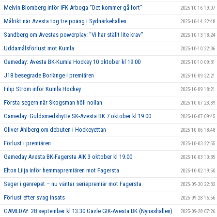
Melvin Blomberg inför IFK Arboga "Det kommer gå fort"
2025-10-16 19:07
Målrikt när Avesta tog tre poäng i Sydnärkehallen
2025-10-14 22:48
Sandberg om Avestas powerplay: "Vi har ställt lite krav"
2025-10-13 18:24
Uddamålsförlust mot Kumla
2025-10-10 22:36
Gameday: Avesta BK-Kumla Hockey 10 oktober kl 19.00
2025-10-10 09:31
J18 besegrade Borlänge i premiären
2025-10-09 22:21
Filip Ström inför Kumla Hockey
2025-10-09 18:21
Första segern när Skogsman höll nollan
2025-10-07 23:39
Gameday: Guldsmedshytte SK-Avesta BK 7 oktober kl 19:00
2025-10-07 09:45
Oliver Ahlberg om debuten i Hockeyettan
2025-10-06 18:48
Förlust i premiären
2025-10-03 22:55
Gameday Avesta BK-Fagersta AIK 3 oktober kl 19.00
2025-10-03 10:35
Elton Lilja inför hemmapremiären mot Fagersta
2025-10-02 19:50
Seger i genrepet – nu väntar seriepremiär mot Fagersta
2025-09-30 22:32
Förlust efter svag insats
2025-09-28 16:56
GAMEDAY. 28 september kl 13.30 Gävle GIK-Avesta BK (Nynäshallen)
2025-09-28 07:26