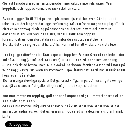
-Senast hängde vi med in i sista perioden, men orkade inte hela vägen. Vi är
hoppfulla och hoppas kunna överraska de från start.
Avesta ligger
för tillfället på tredjeplats med sju matcher kvar. Så högt upp i
tabellen var det länge sedan laget befann sig. Målet inför säsongen var playoff och
efter en något trög inledning på säsongen har det sett bättre och bättre ut.
-Det är nu vi ska visa vara oss själva, säger Henrik som hoppas
försäsongsträningen ska betala av sig inför de avslutade matcherna.
-Nu ska det visa sig vi tränat hårt. Vi har kört hårt för att vi ska orka sista biten.
I poängligan återfinns
tre Kumlaspelare topp fem.
Viktor Greveback
leder i stor
stil på 43 poäng (29 mål och 14 assists), trea är
Linus Nilsson
med 35 poäng
(6+29) och delad femma, med ABK:s
Jakob Karlsson
, återfinns
Anton Widmark
på
34 poäng (12+22). Om Widmark kommer till spel återstår att se då han är utlånad till
Forshaga i två matcher.
-De har många skickliga spelare. Det gäller att vi ”går in på de”, vara tighta och ge
oss själva chansen. Det gäller att göra något bra i varje situation.
När man möter ett topplag, gäller det då anpassa sig till motståndarna eller
spela sitt eget spel?
-Vi ska alltid komma ihåg vilka vi är. Det blir så klart annat spel annat spel än när
man möter andra lag, och det gäller man är noga med sina detaljer, avslutar Henrik
Lantz.