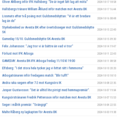
Oliver Ahlberg inför IFK Hallsberg: "De är inget lätt lag att möta"
2024-10-17 18:58
Hallsbergs tränare William Åhlund inför matchen mot Avesta BK
2024-10-17 16:44
Lissmats efter två poäng mot Guldsmedshyttan: "Vi är ett bredare
2024-10-16 08:48
lag än de"
Styrkebesked av Avesta BK efter övertidsseger mot Guldsmedshytte
2024-10-15 22:40
SK
Gameday 15/10. Guldsmedshytte SK-Avesta BK
2024-10-15 09:30
Felix Johansson: "Jag tror vi är bättre än vad vi tror"
2024-10-14 19:47
Förlust mot IFK Arboga
2024-10-11 22:43
GAMEDAY. Avesta BK-IFK Arboga fredag 11/10 kl 19:00
2024-10-11 08:58
Elfsberg: "I det stora hela tycker jag vi hittat rätt i femmorna"
2024-10-10 20:20
Arbogatränaren inför fredagens match: "Blir tufft"
2024-10-10 18:10
Andra raka segern efter 7-2 mot Kungsörs IK
2024-10-08 22:35
Jesper Gustavsson: "Det är alltid lite pirrigt med hemmapremiär".
2024-10-07 19:04
Kungsörstränaren Fredrik Pettersson inför matchen mot Avesta BK
2024-10-07 15:53
Seger i målrik premiär: "Svängigt"
2024-10-04 22:55
Malte Råberg ny lagkapten för Avesta BK
2024-10-03 19:38