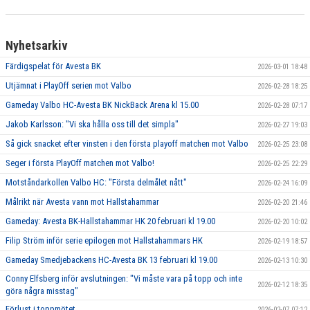
Nyhetsarkiv
Färdigspelat för Avesta BK
2026-03-01 18:48
Utjämnat i PlayOff serien mot Valbo
2026-02-28 18:25
Gameday Valbo HC-Avesta BK NickBack Arena kl 15.00
2026-02-28 07:17
Jakob Karlsson: "Vi ska hålla oss till det simpla"
2026-02-27 19:03
Så gick snacket efter vinsten i den första playoff matchen mot Valbo
2026-02-25 23:08
Seger i första PlayOff matchen mot Valbo!
2026-02-25 22:29
Motståndarkollen Valbo HC: "Första delmålet nått"
2026-02-24 16:09
Målrikt när Avesta vann mot Hallstahammar
2026-02-20 21:46
Gameday: Avesta BK-Hallstahammar HK 20 februari kl 19.00
2026-02-20 10:02
Filip Ström inför serie epilogen mot Hallstahammars HK
2026-02-19 18:57
Gameday Smedjebackens HC-Avesta BK 13 februari kl 19.00
2026-02-13 10:30
Conny Elfsberg inför avslutningen: "Vi måste vara på topp och inte
2026-02-12 18:35
göra några misstag"
Förlust i toppmötet
2026-02-07 07:12