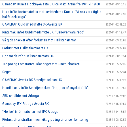
Gameday: Kumla Hockey-Avesta BK Ica Maxi Arena fre 19/1 kl 19.00
2024-01-19 10:15
Hero inför bortamatchen mot serieledarna Kumla: "Vi ska vara tighta
2024-01-18 19:33
bakåt och kriga"
GAMEDAY. Guldsmedshytte SK-Avesta BK
2024-01-12 09:26
Rintamäki inför Guldsmedshytte SK: "Behöver vara redo"
2024-01-11 19:47
Så gick snacket efter förlusten mot Hallstahammar
2024-01-09 23:03
Förlust mot Hallstahammars HK
2024-01-09 22:02
Uppsnack inför Hallstahammars HK
2024-01-08 18:14
Tre poäng i omstarten. Klar seger mot Smedjebacken
2024-01-05 22:36
Seger
2024-01-05 22:34
GAMEDAY. Avesta BK-Smedjebackens HC
2024-01-05 09:28
Henrik Lantz inför Smedjebacken: "Hoppas på mycket folk"
2024-01-04 19:50
ABK skrällde mot Arboga
2023-12-15 23:02
Gameday. IFK Arboga-Avesta BK
2023-12-15 09:59
"Henke" inför matchen mot IFK Arboga
2023-12-14 18:52
Förlust efter straffar - men viktig poäng efter sen kvittering
2023-12-08 22:59