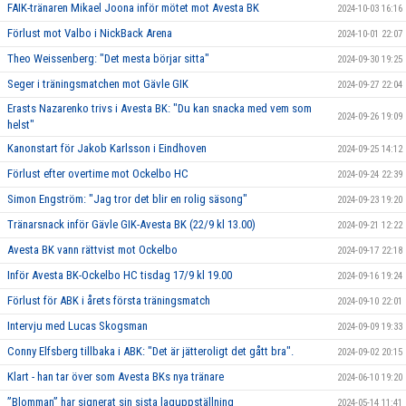
FAIK-tränaren Mikael Joona inför mötet mot Avesta BK
2024-10-03 16:16
Förlust mot Valbo i NickBack Arena
2024-10-01 22:07
Theo Weissenberg: "Det mesta börjar sitta"
2024-09-30 19:25
Seger i träningsmatchen mot Gävle GIK
2024-09-27 22:04
Erasts Nazarenko trivs i Avesta BK: "Du kan snacka med vem som
2024-09-26 19:09
helst"
Kanonstart för Jakob Karlsson i Eindhoven
2024-09-25 14:12
Förlust efter overtime mot Ockelbo HC
2024-09-24 22:39
Simon Engström: "Jag tror det blir en rolig säsong"
2024-09-23 19:20
Tränarsnack inför Gävle GIK-Avesta BK (22/9 kl 13.00)
2024-09-21 12:22
Avesta BK vann rättvist mot Ockelbo
2024-09-17 22:18
Inför Avesta BK-Ockelbo HC tisdag 17/9 kl 19.00
2024-09-16 19:24
Förlust för ABK i årets första träningsmatch
2024-09-10 22:01
Intervju med Lucas Skogsman
2024-09-09 19:33
Conny Elfsberg tillbaka i ABK: "Det är jätteroligt det gått bra".
2024-09-02 20:15
Klart - han tar över som Avesta BKs nya tränare
2024-06-10 19:20
”Blomman” har signerat sin sista laguppställning
2024-05-14 11:41