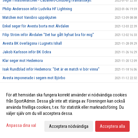
Seger i måstematchen - Caballero-Lindberg tvåmålsskytt
2022-01-07 22:55
Philip Andersson inför Ludvika HF Lightning
2022-01-06 19:59
Matchen mot Vansbro uppskjuten
2021-12-09 08:08
Enkel seger för Avesta borta mot Älvdalen
2021-12-03 22:39
Filip Ström inför Älvdalen "Det har gått hyfsat bra för mig"
2021-12-02 16:33
Avesta BK överlägsna i Lugnets Ishall
2021-11-28 09:29
Jakob Karlsson inför BK Ockra
2021-11-26 16:29
Klar seger mot Hedemora
2021-11-20 12:09
Isak Rundblad inför Hedemora: "Det är en match vi bör vinna"
2021-11-18 16:06
Avesta imponerade i segern mot Björbo
2021-11-12 22:32
Stefan Lundqvist inför Björbo
2021-11-10 17:22
För att hemsidan ska fungera korrekt använder vi nödvändiga cookies
Mörk kväll i Tegera Arena
2021-11-06 13:13
från SportAdmin. Dessa går inte att stänga av. Föreningen kan också
Jan Hammar inför toppmötet mot Häradsbygden
2021-11-04 20:42
använda frivilliga cookies, t.ex. för statistik eller marknadsföring. Du
"Masken" Carlsson inför mötet mot ABK: "Vi får en riktig prövning"
2021-11-04 14:59
väljer själv om du vill acceptera dessa.
Seger trots svagt spel mot Kvarnsveden
2021-10-29 22:30
Anpassa dina val
Acceptera nödvändiga
Acceptera alla
Hampus Wiklund säker på vinst mot Kvarnsveden "Vi vinner med 5-1"
2021-10-28 20:06