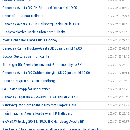
Gameday Avesta BK-IFK Arboga 6 februari kl 19.00
2026-02-06 08:10
Hemmaförlust mot Hallsberg
2026-02-03 22:47
Gameday Avesta BK-IFK Hallsberg 3 februari kl 19.00
2026-02-03 07:56
Glädjebeskedet - Melvin Blomberg tillbaka
2026-02-02 18:25
Avesta chanslösa mot Kumla Hockey
2026-01-30 22:20
Gameday Kumla Hockey-Avesta BK 30 januari kl 19.00
2026-01-30 08:59
Jesper Gustafsson inför Kumla
2026-01-29 18:10
Storseger för Avesta hemma mot Guldsmedshytte SK
2026-01-27 22:11
Gameday Avesta BK-Guldsmedshytte SK 27 januari kl 19.00
2026-01-27 08:04
Tränarintervju med Adam Sandberg
2026-01-26 18:25
FAIK satte stopp för segersviten
2026-01-24 19:45
Gameday Fagersta AIK-Avesta BK 24 januari kl 17,00
2026-01-24 11:31
Sandberg inför lördagens derby mot Fagersta AIK
2026-01-23 19:48
Tvåsiffrigt när Avesta körde över IFK Hallsberg
2026-01-20 23:16
GAMEDAY tisdag 20/1 kl 19:00 IFK Hallsberg-Avesta BK
2026-01-20 09:57
Sandberg: ”Jag tror vi kommer att möta ett desperat Hallsberg för