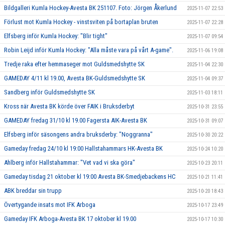
Bildgalleri Kumla Hockey-Avesta BK 251107. Foto: Jörgen Åkerlund
2025-11-07 22:53
Förlust mot Kumla Hockey - vinstsviten på bortaplan bruten
2025-11-07 22:28
Elfsberg inför Kumla Hockey: "Blir tight"
2025-11-07 09:54
Robin Leijd inför Kumla Hockey: "Alla måste vara på vårt A-game".
2025-11-06 19:08
Tredje raka efter hemmaseger mot Guldsmedshytte SK
2025-11-04 22:30
GAMEDAY 4/11 kl 19.00, Avesta BK-Guldsmedshytte SK
2025-11-04 09:37
Sandberg inför Guldsmedshytte SK
2025-11-03 18:11
Kross när Avesta BK körde över FAIK i Bruksderbyt
2025-10-31 23:55
GAMEDAY fredag 31/10 kl 19.00 Fagersta AIK-Avesta BK
2025-10-31 09:07
Elfsberg inför säsongens andra bruksderby: "Noggranna"
2025-10-30 20:22
Gameday fredag 24/10 kl 19:00 Hallstahammars HK-Avesta BK
2025-10-24 10:20
Ahlberg inför Hallstahammar: "Vet vad vi ska göra"
2025-10-23 20:11
Gameday tisdag 21 oktober kl 19:00 Avesta BK-Smedjebackens HC
2025-10-21 11:41
ABK breddar sin trupp
2025-10-20 18:43
Övertygande insats mot IFK Arboga
2025-10-17 23:49
Gameday IFK Arboga-Avesta BK 17 oktober kl 19.00
2025-10-17 10:30