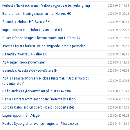
Förlust i NickBack arena - Valbo avgjorde efter förlängning
2023-10-04 11:15
Bortaförlust i träningsmatchen mot Hofors HC
2023-09-29 22:28
Gameday: Hofors HC-Avesta BK
2023-09-29 09:19
Inga problem mot Hofors - vinst med 6-1
2023-09-20 22:37
Oliver inför onsdagens hemmamatch mot Hofors HC
2023-09-19 18:57
Avestas första förlust. Valbo avgjorde i tredje perioden
2023-09-15 22:32
Gameday. Avesta BK-Valbo HC
2023-09-15 09:10
ABK-seger i hockeypremiären
2023-09-10 19:00
Gameday: Avesta BK-SkedviSäters IF
2023-09-10 09:05
ABK:s senaste nyförvärv Nicklas Rintamäki ”Jag är väldigt
2023-09-07 20:04
förväntansfull”.
De finländska nyförvärven nu på plats i Avesta
2023-08-03 13:49
Hedin ser fram emot säsongen: "Kommit bra ihop"
2023-06-22 16:58
Jordan Caballero Lindberg - bäst i coopertestet
2023-06-22 11:55
Lägesrapport från A-laget
2023-06-22 09:24
Pontus Nyberg efter avancemanget till Allsvenskan
2023-04-24 16:10