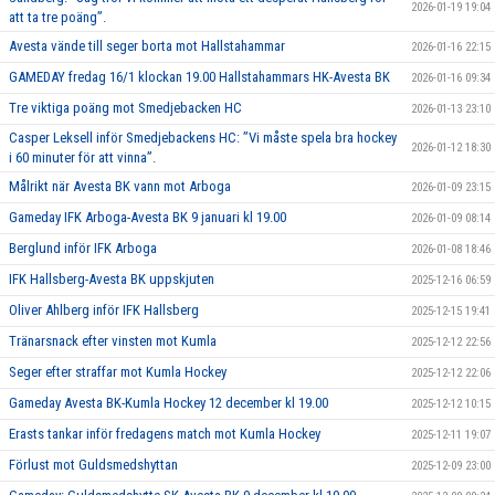
2026-01-19 19:04
att ta tre poäng”.
Avesta vände till seger borta mot Hallstahammar
2026-01-16 22:15
GAMEDAY fredag 16/1 klockan 19.00 Hallstahammars HK-Avesta BK
2026-01-16 09:34
Tre viktiga poäng mot Smedjebacken HC
2026-01-13 23:10
Casper Leksell inför Smedjebackens HC: ”Vi måste spela bra hockey
2026-01-12 18:30
i 60 minuter för att vinna”.
Målrikt när Avesta BK vann mot Arboga
2026-01-09 23:15
Gameday IFK Arboga-Avesta BK 9 januari kl 19.00
2026-01-09 08:14
Berglund inför IFK Arboga
2026-01-08 18:46
IFK Hallsberg-Avesta BK uppskjuten
2025-12-16 06:59
Oliver Ahlberg inför IFK Hallsberg
2025-12-15 19:41
Tränarsnack efter vinsten mot Kumla
2025-12-12 22:56
Seger efter straffar mot Kumla Hockey
2025-12-12 22:06
Gameday Avesta BK-Kumla Hockey 12 december kl 19.00
2025-12-12 10:15
Erasts tankar inför fredagens match mot Kumla Hockey
2025-12-11 19:07
Förlust mot Guldsmedshyttan
2025-12-09 23:00