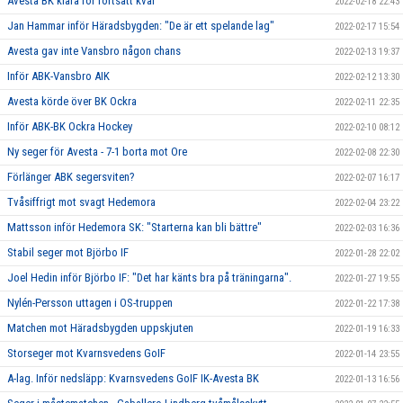
Avesta BK klara för fortsatt kval
2022-02-18 22:43
Jan Hammar inför Häradsbygden: "De är ett spelande lag"
2022-02-17 15:54
Avesta gav inte Vansbro någon chans
2022-02-13 19:37
Inför ABK-Vansbro AIK
2022-02-12 13:30
Avesta körde över BK Ockra
2022-02-11 22:35
Inför ABK-BK Ockra Hockey
2022-02-10 08:12
Ny seger för Avesta - 7-1 borta mot Ore
2022-02-08 22:30
Förlänger ABK segersviten?
2022-02-07 16:17
Tvåsiffrigt mot svagt Hedemora
2022-02-04 23:22
Mattsson inför Hedemora SK: "Starterna kan bli bättre"
2022-02-03 16:36
Stabil seger mot Björbo IF
2022-01-28 22:02
Joel Hedin inför Björbo IF: "Det har känts bra på träningarna".
2022-01-27 19:55
Nylén-Persson uttagen i OS-truppen
2022-01-22 17:38
Matchen mot Häradsbygden uppskjuten
2022-01-19 16:33
Storseger mot Kvarnsvedens GoIF
2022-01-14 23:55
A-lag. Inför nedsläpp: Kvarnsvedens GoIF IK-Avesta BK
2022-01-13 16:56