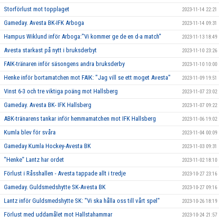
Storförlust mot topplaget
2023-11-14 22:21
Gameday. Avesta BK-IFK Arboga
2023-11-14 09:31
Hampus Wiklund inför Arboga:"Vi kommer ge de en d-a match"
2023-11-13 18:49
Avesta starkast på nytt i bruksderbyt
2023-11-10 23:26
FAIK-tränaren inför säsongens andra bruksderby
2023-11-10 10:00
Henke inför bortamatchen mot FAIK: "Jag vill se ett moget Avesta"
2023-11-09 19:51
Vinst 6-3 och tre viktiga poäng mot Hallsberg
2023-11-07 23:02
Gameday. Avesta BK- IFK Hallsberg
2023-11-07 09:22
ABK-tränarens tankar inför hemmamatchen mot IFK Hallsberg
2023-11-06 19:02
Kumla blev för svåra
2023-11-04 00:09
Gameday Kumla Hockey-Avesta BK
2023-11-03 09:31
"Henke" Lantz har ordet
2023-11-02 18:10
Förlust i Råsshallen - Avesta tappade allt i tredje
2023-10-27 23:16
Gameday. Guldsmedshytte SK-Avesta BK
2023-10-27 09:16
Lantz inför Guldsmedshytte SK: "Vi ska hålla oss till vårt spel"
2023-10-26 18:19
Förlust med uddamålet mot Hallstahammar
2023-10-24 21:57