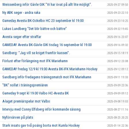
Weissenberg inför Gävle GIK "Vi har övat på allt lite möjligt".
2025-09-27 09:50
Ny ABK seger - andra raka
2025-09-23 22:10
Gameday Avesta BK-Ockelbo HC 23 september kl 19.00
2025-09-23 10:25
Lukas Lundberg "Det blir bättre och bättre"
2025-09-22 19:45
Avesta seger efter straffar
2025-09-16 23:07
GAMEDAY Avesta BK-Gävle GIK tisdag 16 september kl 19.00
2025-09-16 09:32
Sandberg: "Jag vill se kriget framför kassen".
2025-09-15 18:19
Förlust efter förlängning mot IFK Mariehamn
2025-09-12 23:08
GAMEDAY fredag 12/9 kl 19.00 Avesta BK-IFK Mariehamn Hockey
2025-09-12 09:12
Sandberg inför fredagens träningsmatch mot IFK Mariehamn
2025-09-11 19:33
"BK" nollat i träningspremiären
2025-09-09 23:36
Gameday 9 sept kl 19.00 Valbo HC-Avesta BK
2025-09-09 09:12
A-laget premiärspelar mot Valbo
2025-09-08 19:03
Intervju med Conny Elfsberg inför kommande säsong
2025-08-27 11:16
Nyförvärven på plats
2025-08-25 20:25
Stark insats gav två poäng borta mot Kumla Hockey
2025-01-14 22:36