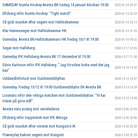
GAMEDAY Kumla Hockey-Avesta BK tisdag 14 januari klockan 19.00
2025-01-14 09:37
Elfsberg inför Kumla Hockey: "Tight match"
2025-01-13 20:33
Så gick snacket efter segern mot Hallstahammar
2025-01-10 23:13
Klar hemmaseger mot Hallstahammar HK
2025-01-10 21:55
Gameday. Avesta BK-Hallstahammars HK fredag 10/1 kl 19.00
2025-01-10 09:55
Seger mot Hallsberg
2024-12-17 22:45
Gameday IFK Hallsberg-Avesta BK 17 december kl 19.00
2024-12-17 11:30
Edvin Karlsson inför IFK Hallsberg: "Jag försöker bidra med det jag
2024-12-16 19:54
kan"
Uddamålsförlust mot Guldsmedshyttan
2024-12-13 23:07
Gameday. Fredag 13/12 kl 19.00 Guldsmedshytte SK-Avesta BK
2024-12-13 10:20
Lissmats inför den viktiga matchen mot Guldsmedshyttan: "Vi har
2024-12-12 19:58
tränat på göra mål".
Avesta nära poäng mot serieledarna
2024-12-06 22:09
Elfsberg inför toppmötet mot IFK Arboga
2024-12-05 20:06
Så gick snacket efter vinsten mot Kungsörs IK
2024-12-03 22:58
Powerplay bakom segern mot Kungsör
2024-12-03 21:39