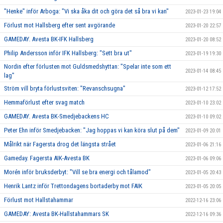
"Henke" inför Arboga: "Vi ska åka dit och göra det så bra vi kan"
2023-01-23 19:04
Förlust mot Hallsberg efter sent avgörande
2023-01-20 22:57
GAMEDAY. Avesta BK-IFK Hallsberg
2023-01-20 08:52
Philip Andersson inför IFK Hallsberg: "Sett bra ut"
2023-01-19 19:30
Nordin efter förlusten mot Guldsmedshyttan: "Spelar inte som ett
2023-01-14 08:45
lag"
Ström vill bryta förlustsviten: "Revanschsugna"
2023-01-12 17:52
Hemmaförlust efter svag match
2023-01-10 23:02
GAMEDAY. Avesta BK-Smedjebackens HC
2023-01-10 09:02
Peter Ehn inför Smedjebacken: "Jag hoppas vi kan köra slut på dem"
2023-01-09 20:01
Målrikt när Fagersta drog det längsta strået
2023-01-06 21:16
Gameday. Fagersta AIK-Avesta BK
2023-01-06 09:06
Morén inför bruksderbyt: "Vill se bra energi och tålamod"
2023-01-05 20:43
Henrik Lantz inför Trettondagens bortaderby mot FAIK
2023-01-05 20:05
Förlust mot Hallstahammar
2022-12-16 23:06
GAMEDAY: Avesta BK-Hallstahammars SK
2022-12-16 09:36