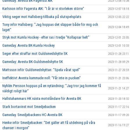
Gameday: Avesta BK-Fagersta AIK
2023-12-08 10:38
Karlsson inför Fagersta AIK: "I år är vi storleken större"
2023-12-07 18:18
Viktig seger mot Hallsberg-tillbaka på slutspelsplats
2023-12-05 22:22
Tony inför Hallsberg: "Jag hoppas det släpper både för mig och
2023-12-04 18:49
laget"
Stryk mot Kumla Hockey - efter ras i tredje "Kollapsar helt"
2023-12-01 23:05
Gameday. Avesta BK-Kumla Hockey
2023-12-01 10:33
Seger efter straffar mot Guldsmedshytte SK
2023-11-28 23:11
Gameday: Avesta BK-Guldsmedshytte SK
2023-11-28 09:29
Mattsson inför Guldsmedshyttan: "Spela vårat spel"
2023-11-27 20:59
Ineffektivt Avesta kammade noll: "Får inte in pucken"
2023-11-21 23:06
Nyhlén Persson hoppas på en nytändning: "Jag tror jag kommer få
2023-11-21 14:27
väldigt roligt här"
Hallstahammars HK nästa motståndare för Avesta BK
2023-11-20 18:32
Stark bortavinst mot Smedjebacken
2023-11-17 22:16
Gameday. Smedjebackens HC-Avesta BK
2023-11-17 09:20
Henke inför Smedjebacken: ”Det gäller att få utdelning på våra
2023-11-16 19:27
chanser i morgon”