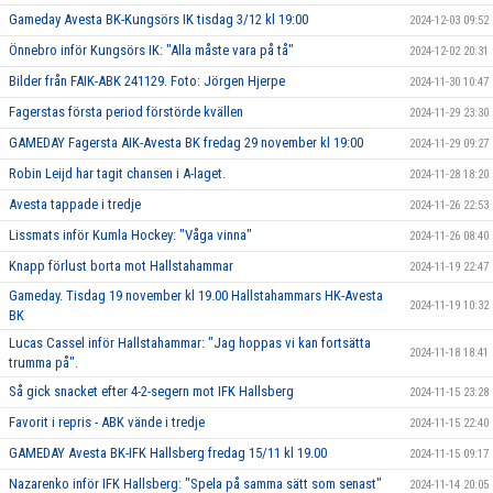
Gameday Avesta BK-Kungsörs IK tisdag 3/12 kl 19:00
2024-12-03 09:52
Önnebro inför Kungsörs IK: "Alla måste vara på tå"
2024-12-02 20:31
Bilder från FAIK-ABK 241129. Foto: Jörgen Hjerpe
2024-11-30 10:47
Fagerstas första period förstörde kvällen
2024-11-29 23:30
GAMEDAY Fagersta AIK-Avesta BK fredag 29 november kl 19:00
2024-11-29 09:27
Robin Leijd har tagit chansen i A-laget.
2024-11-28 18:20
Avesta tappade i tredje
2024-11-26 22:53
Lissmats inför Kumla Hockey: "Våga vinna"
2024-11-26 08:40
Knapp förlust borta mot Hallstahammar
2024-11-19 22:47
Gameday. Tisdag 19 november kl 19.00 Hallstahammars HK-Avesta
2024-11-19 10:32
BK
Lucas Cassel inför Hallstahammar: "Jag hoppas vi kan fortsätta
2024-11-18 18:41
trumma på".
Så gick snacket efter 4-2-segern mot IFK Hallsberg
2024-11-15 23:28
Favorit i repris - ABK vände i tredje
2024-11-15 22:40
GAMEDAY Avesta BK-IFK Hallsberg fredag 15/11 kl 19.00
2024-11-15 09:17
Nazarenko inför IFK Hallsberg: "Spela på samma sätt som senast"
2024-11-14 20:05