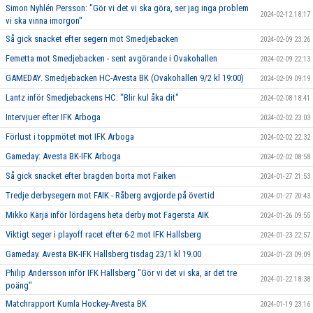
Simon Nyhlén Persson: "Gör vi det vi ska göra, ser jag inga problem
2024-02-12 18:17
vi ska vinna imorgon"
Så gick snacket efter segern mot Smedjebacken
2024-02-09 23:26
Femetta mot Smedjebacken - sent avgörande i Ovakohallen
2024-02-09 22:13
GAMEDAY. Smedjebacken HC-Avesta BK (Ovakohallen 9/2 kl 19:00)
2024-02-09 09:19
Lantz inför Smedjebackens HC: "Blir kul åka dit"
2024-02-08 18:41
Intervjuer efter IFK Arboga
2024-02-02 23:03
Förlust i toppmötet mot IFK Arboga
2024-02-02 22:32
Gameday: Avesta BK-IFK Arboga
2024-02-02 08:58
Så gick snacket efter bragden borta mot Faiken
2024-01-27 21:53
Tredje derbysegern mot FAIK - Råberg avgjorde på övertid
2024-01-27 20:43
Mikko Kärjä inför lördagens heta derby mot Fagersta AIK
2024-01-26 09:55
Viktigt seger i playoff racet efter 6-2 mot IFK Hallsberg
2024-01-23 22:57
Gameday. Avesta BK-IFK Hallsberg tisdag 23/1 kl 19.00
2024-01-23 09:09
Philip Andersson inför IFK Hallsberg "Gör vi det vi ska, är det tre
2024-01-22 18:38
poäng"
Matchrapport Kumla Hockey-Avesta BK
2024-01-19 23:16