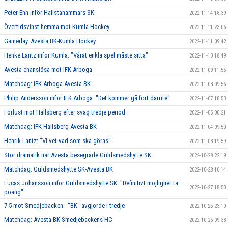
Peter Ehn inför Hallstahammars SK
2022-11-14 18:39
Övertidsvinst hemma mot Kumla Hockey
2022-11-11 23:06
Gameday. Avesta BK-Kumla Hockey
2022-11-11 09:42
Henke Lantz inför Kumla: "Vårat enkla spel måste sitta"
2022-11-10 18:49
Avesta chanslösa mot IFK Arboga
2022-11-09 11:55
Matchdag: IFK Arboga-Avesta BK
2022-11-08 09:56
Philip Andersson inför IFK Arboga: "Det kommer gå fort därute"
2022-11-07 18:53
Förlust mot Hallsberg efter svag tredje period
2022-11-05 00:21
Matchdag: IFK Hallsberg-Avesta BK
2022-11-04 09:50
Henrik Lantz: "Vi vet vad som ska göras"
2022-11-03 19:59
Stor dramatik när Avesta besegrade Guldsmedshytte SK
2022-10-28 22:19
Matchdag: Guldsmedshytte SK-Avesta BK
2022-10-28 10:14
Lucas Johansson inför Guldsmedshytte SK: "Definitivt möjlighet ta
2022-10-27 18:50
poäng"
7-5 mot Smedjebacken - "BK" avgjorde i tredje
2022-10-25 23:10
Matchdag: Avesta BK-Smedjebackens HC
2022-10-25 09:38