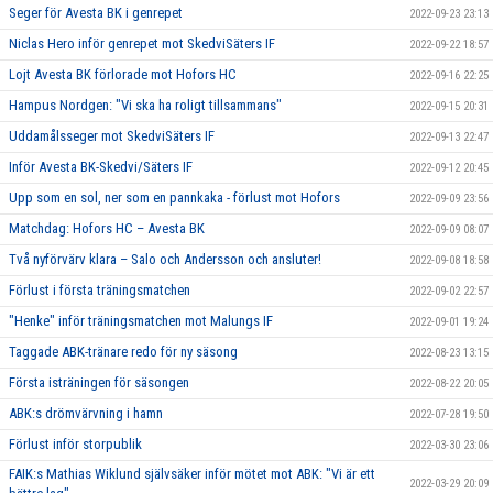
Seger för Avesta BK i genrepet
2022-09-23 23:13
Niclas Hero inför genrepet mot SkedviSäters IF
2022-09-22 18:57
Lojt Avesta BK förlorade mot Hofors HC
2022-09-16 22:25
Hampus Nordgen: "Vi ska ha roligt tillsammans"
2022-09-15 20:31
Uddamålsseger mot SkedviSäters IF
2022-09-13 22:47
Inför Avesta BK-Skedvi/Säters IF
2022-09-12 20:45
Upp som en sol, ner som en pannkaka - förlust mot Hofors
2022-09-09 23:56
Matchdag: Hofors HC – Avesta BK
2022-09-09 08:07
Två nyförvärv klara – Salo och Andersson och ansluter!
2022-09-08 18:58
Förlust i första träningsmatchen
2022-09-02 22:57
"Henke" inför träningsmatchen mot Malungs IF
2022-09-01 19:24
Taggade ABK-tränare redo för ny säsong
2022-08-23 13:15
Första isträningen för säsongen
2022-08-22 20:05
ABK:s drömvärvning i hamn
2022-07-28 19:50
Förlust inför storpublik
2022-03-30 23:06
FAIK:s Mathias Wiklund självsäker inför mötet mot ABK: "Vi är ett
2022-03-29 20:09