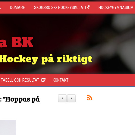
A
DOMARE
SKOGSBO SK/ HOCKEYSKOLA
HOCKEYGYMNASIUM
a BK
Hockey på riktigt
TABELL OCH RESULTAT
KONTAKT
: "Hoppas på
<
>