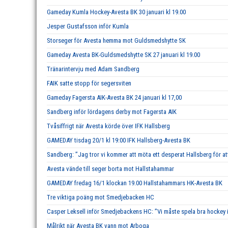
Gameday Kumla Hockey-Avesta BK 30 januari kl 19.00
Jesper Gustafsson inför Kumla
Storseger för Avesta hemma mot Guldsmedshytte SK
Gameday Avesta BK-Guldsmedshytte SK 27 januari kl 19.00
Tränarintervju med Adam Sandberg
FAIK satte stopp för segersviten
Gameday Fagersta AIK-Avesta BK 24 januari kl 17,00
Sandberg inför lördagens derby mot Fagersta AIK
Tvåsiffrigt när Avesta körde över IFK Hallsberg
GAMEDAY tisdag 20/1 kl 19:00 IFK Hallsberg-Avesta BK
Sandberg: ”Jag tror vi kommer att möta ett desperat Hallsberg för att
Avesta vände till seger borta mot Hallstahammar
GAMEDAY fredag 16/1 klockan 19.00 Hallstahammars HK-Avesta BK
Tre viktiga poäng mot Smedjebacken HC
Casper Leksell inför Smedjebackens HC: ”Vi måste spela bra hockey i 
Målrikt när Avesta BK vann mot Arboga