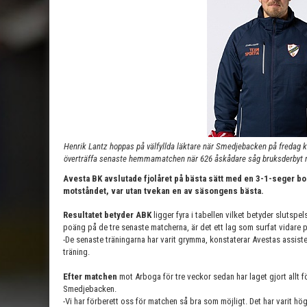
Henrik Lantz hoppas på välfyllda läktare när Smedjebacken på fredag 
överträffa senaste hemmamatchen när 626 åskådare såg bruksderbyt 
Avesta BK avslutade fjolåret på bästa sätt med en 3-1-seger bor
motståndet, var utan tvekan en av säsongens bästa.
Resultatet betyder ABK
ligger fyra i tabellen vilket betyder slutspel
poäng på de tre senaste matcherna, är det ett lag som surfat vidare 
-De senaste träningarna har varit grymma, konstaterar Avestas assist
träning.
Efter matchen
mot Arboga för tre veckor sedan har laget gjort allt 
Smedjebacken.
-Vi har förberett oss för matchen så bra som möjligt. Det har varit hö