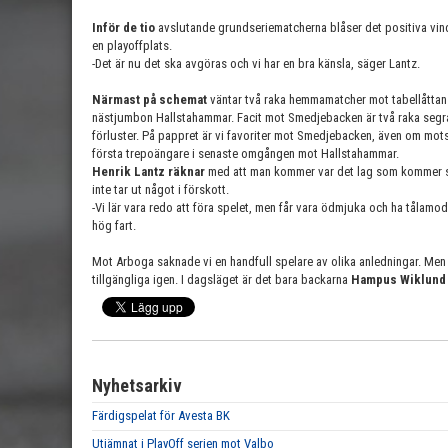
Inför de tio
avslutande grundseriematcherna blåser det positiva vindar
en playoffplats.
-Det är nu det ska avgöras och vi har en bra känsla, säger Lantz.
Närmast på schemat
väntar två raka hemmamatcher mot tabellåtta
nästjumbon Hallstahammar. Facit mot Smedjebacken är två raka segra
förluster. På pappret är vi favoriter mot Smedjebacken, även om mots
första trepoängare i senaste omgången mot Hallstahammar.
Henrik Lantz räknar
med att man kommer var det lag som kommer st
inte tar ut något i förskott.
-Vi lär vara redo att föra spelet, men får vara ödmjuka och ha tålamod
hög fart.
Mot Arboga saknade vi en handfull spelare av olika anledningar. Me
tillgängliga igen. I dagsläget är det bara backarna
Hampus Wiklun
Nyhetsarkiv
Färdigspelat för Avesta BK
Utjämnat i PlayOff serien mot Valbo