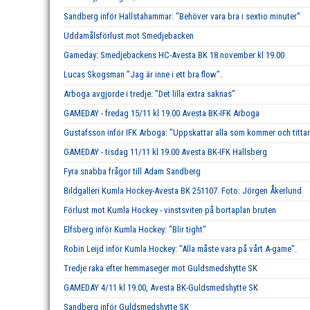
Sandberg inför Hallstahammar: "Behöver vara bra i sextio minuter"
Uddamålsförlust mot Smedjebacken
Gameday: Smedjebackens HC-Avesta BK 18 november kl 19.00
Lucas Skogsman ”Jag är inne i ett bra flow”.
Arboga avgjorde i tredje: "Det lilla extra saknas"
GAMEDAY - fredag 15/11 kl 19.00 Avesta BK-IFK Arboga
Gustafsson inför IFK Arboga: "Uppskattar alla som kommer och tittar
GAMEDAY - tisdag 11/11 kl 19.00 Avesta BK-IFK Hallsberg
Fyra snabba frågor till Adam Sandberg
Bildgalleri Kumla Hockey-Avesta BK 251107. Foto: Jörgen Åkerlund
Förlust mot Kumla Hockey - vinstsviten på bortaplan bruten
Elfsberg inför Kumla Hockey: "Blir tight"
Robin Leijd inför Kumla Hockey: "Alla måste vara på vårt A-game".
Tredje raka efter hemmaseger mot Guldsmedshytte SK
GAMEDAY 4/11 kl 19.00, Avesta BK-Guldsmedshytte SK
Sandberg inför Guldsmedshytte SK