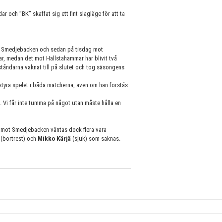
 och ”BK” skaffat sig ett fint slagläge för att ta
n Smedjebacken och sedan på tisdag mot
r, medan det mot Hallstahammar har blivit två
tåndarna vaknat till på slutet och tog säsongens
yra spelet i båda matcherna, även om han förstås
. Vi får inte tumma på något utan måste hålla en
n mot Smedjebacken väntas dock flera vara
d
(bortrest) och
Mikko Kärjä
(sjuk) som saknas.