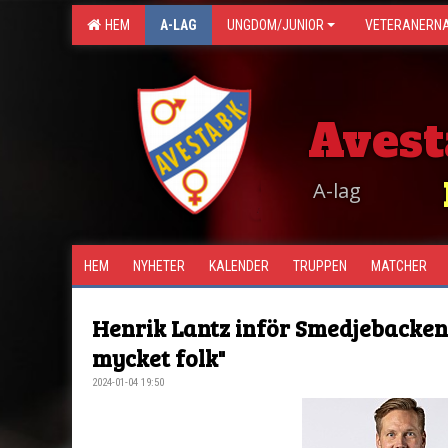
HEM
A-LAG
UNGDOM/JUNIOR
VETERANERN
Avest
A-lag
HEM
NYHETER
KALENDER
TRUPPEN
MATCHER
Henrik Lantz inför Smedjebacken
mycket folk"
2024-01-04 19:50