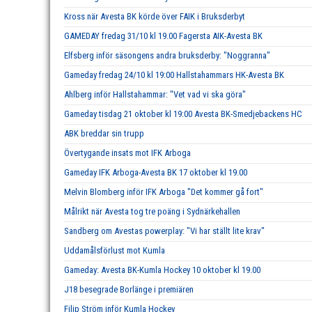
Kross när Avesta BK körde över FAIK i Bruksderbyt
GAMEDAY fredag 31/10 kl 19.00 Fagersta AIK-Avesta BK
Elfsberg inför säsongens andra bruksderby: "Noggranna"
Gameday fredag 24/10 kl 19:00 Hallstahammars HK-Avesta BK
Ahlberg inför Hallstahammar: "Vet vad vi ska göra"
Gameday tisdag 21 oktober kl 19:00 Avesta BK-Smedjebackens HC
ABK breddar sin trupp
Övertygande insats mot IFK Arboga
Gameday IFK Arboga-Avesta BK 17 oktober kl 19.00
Melvin Blomberg inför IFK Arboga "Det kommer gå fort"
Målrikt när Avesta tog tre poäng i Sydnärkehallen
Sandberg om Avestas powerplay: "Vi har ställt lite krav"
Uddamålsförlust mot Kumla
Gameday: Avesta BK-Kumla Hockey 10 oktober kl 19.00
J18 besegrade Borlänge i premiären
Filip Ström inför Kumla Hockey