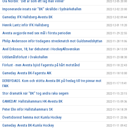
Ola Nordin: "Det är som ett lag man vinner"
2022-12-05 20:00
Imponerande insats när "BK" skrällde i Sydnärkehallen
2022-12-02 23:00
Gameday. IFK Hallsberg-Avesta BK
2022-12-02 09:44
Henrik Lantz inför IFK Hallsberg
2022-12-01 19:20
Avesta avgjorde med sex mål i första perioden
2022-11-29 22:55
Philip Andersson inför tisdagens streckmatch mot Guldsmedshyttan
2022-11-28 19:06
Axel Eriksson, 18, har debuterat i HockeyAllsvenskan
2022-11-24 13:59
Uddamålsförlust i Ovakohallen
2022-11-23 08:30
Förlust - men Avesta bjöd Fagersta på hårt motstånd
2022-11-18 22:43
Gameday. Avesta BK-Fagersta AIK
2022-11-18 10:00
DERBYDAGS. Kom och stötta Avesta BK på fredag till tre pinnar mot
2022-11-17 19:41
FAIK
Stor dramatik när "BK" tog andra raka segern
2022-11-15 23:15
GAMEDAY. Hallstahammars HK-Avesta BK
2022-11-15 09:36
Peter Ehn inför Hallstahammars SK
2022-11-14 18:39
Övertidsvinst hemma mot Kumla Hockey
2022-11-11 23:06
Gameday. Avesta BK-Kumla Hockey
2022-11-11 09:42