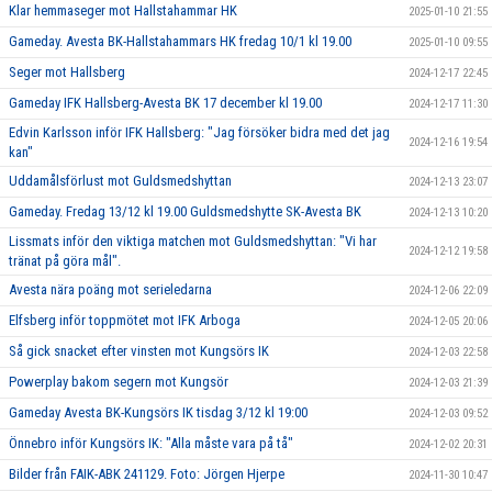
Klar hemmaseger mot Hallstahammar HK
2025-01-10 21:55
Gameday. Avesta BK-Hallstahammars HK fredag 10/1 kl 19.00
2025-01-10 09:55
Seger mot Hallsberg
2024-12-17 22:45
Gameday IFK Hallsberg-Avesta BK 17 december kl 19.00
2024-12-17 11:30
Edvin Karlsson inför IFK Hallsberg: "Jag försöker bidra med det jag
2024-12-16 19:54
kan"
Uddamålsförlust mot Guldsmedshyttan
2024-12-13 23:07
Gameday. Fredag 13/12 kl 19.00 Guldsmedshytte SK-Avesta BK
2024-12-13 10:20
Lissmats inför den viktiga matchen mot Guldsmedshyttan: "Vi har
2024-12-12 19:58
tränat på göra mål".
Avesta nära poäng mot serieledarna
2024-12-06 22:09
Elfsberg inför toppmötet mot IFK Arboga
2024-12-05 20:06
Så gick snacket efter vinsten mot Kungsörs IK
2024-12-03 22:58
Powerplay bakom segern mot Kungsör
2024-12-03 21:39
Gameday Avesta BK-Kungsörs IK tisdag 3/12 kl 19:00
2024-12-03 09:52
Önnebro inför Kungsörs IK: "Alla måste vara på tå"
2024-12-02 20:31
Bilder från FAIK-ABK 241129. Foto: Jörgen Hjerpe
2024-11-30 10:47