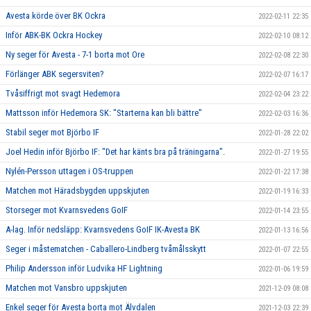
Avesta körde över BK Ockra
2022-02-11 22:35
Inför ABK-BK Ockra Hockey
2022-02-10 08:12
Ny seger för Avesta - 7-1 borta mot Ore
2022-02-08 22:30
Förlänger ABK segersviten?
2022-02-07 16:17
Tvåsiffrigt mot svagt Hedemora
2022-02-04 23:22
Mattsson inför Hedemora SK: "Starterna kan bli bättre"
2022-02-03 16:36
Stabil seger mot Björbo IF
2022-01-28 22:02
Joel Hedin inför Björbo IF: "Det har känts bra på träningarna".
2022-01-27 19:55
Nylén-Persson uttagen i OS-truppen
2022-01-22 17:38
Matchen mot Häradsbygden uppskjuten
2022-01-19 16:33
Storseger mot Kvarnsvedens GoIF
2022-01-14 23:55
A-lag. Inför nedsläpp: Kvarnsvedens GoIF IK-Avesta BK
2022-01-13 16:56
Seger i måstematchen - Caballero-Lindberg tvåmålsskytt
2022-01-07 22:55
Philip Andersson inför Ludvika HF Lightning
2022-01-06 19:59
Matchen mot Vansbro uppskjuten
2021-12-09 08:08
Enkel seger för Avesta borta mot Älvdalen
2021-12-03 22:39