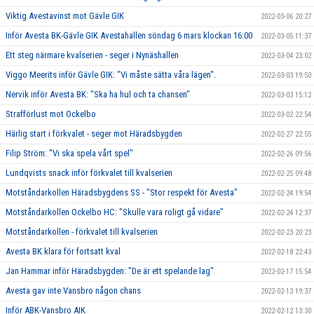
Viktig Avestavinst mot Gävle GIK
2022-03-06 20:27
Inför Avesta BK-Gävle GIK Avestahallen söndag 6 mars klockan 16:00
2022-03-05 11:37
Ett steg närmare kvalserien - seger i Nynäshallen
2022-03-04 23:02
Viggo Meerits inför Gävle GIK: "Vi måste sätta våra lägen".
2022-03-03 19:50
Nervik inför Avesta BK: "Ska ha hul och ta chansen"
2022-03-03 15:12
Strafförlust mot Ockelbo
2022-03-02 22:54
Härlig start i förkvalet - seger mot Häradsbygden
2022-02-27 22:55
Filip Ström: "Vi ska spela vårt spel"
2022-02-26 09:56
Lundqvists snack inför förkvalet till kvalserien
2022-02-25 09:48
Motståndarkollen Häradsbygdens SS - "Stor respekt för Avesta"
2022-02-24 19:54
Motståndarkollen Ockelbo HC: "Skulle vara roligt gå vidare"
2022-02-24 12:37
Motståndarkollen - förkvalet till kvalserien
2022-02-23 20:23
Avesta BK klara för fortsatt kval
2022-02-18 22:43
Jan Hammar inför Häradsbygden: "De är ett spelande lag"
2022-02-17 15:54
Avesta gav inte Vansbro någon chans
2022-02-13 19:37
Inför ABK-Vansbro AIK
2022-02-12 13:30