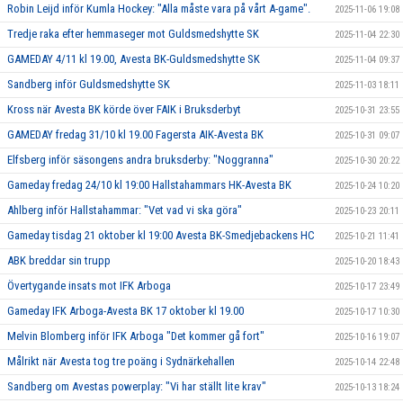
Robin Leijd inför Kumla Hockey: "Alla måste vara på vårt A-game".
2025-11-06 19:08
Tredje raka efter hemmaseger mot Guldsmedshytte SK
2025-11-04 22:30
GAMEDAY 4/11 kl 19.00, Avesta BK-Guldsmedshytte SK
2025-11-04 09:37
Sandberg inför Guldsmedshytte SK
2025-11-03 18:11
Kross när Avesta BK körde över FAIK i Bruksderbyt
2025-10-31 23:55
GAMEDAY fredag 31/10 kl 19.00 Fagersta AIK-Avesta BK
2025-10-31 09:07
Elfsberg inför säsongens andra bruksderby: "Noggranna"
2025-10-30 20:22
Gameday fredag 24/10 kl 19:00 Hallstahammars HK-Avesta BK
2025-10-24 10:20
Ahlberg inför Hallstahammar: "Vet vad vi ska göra"
2025-10-23 20:11
Gameday tisdag 21 oktober kl 19:00 Avesta BK-Smedjebackens HC
2025-10-21 11:41
ABK breddar sin trupp
2025-10-20 18:43
Övertygande insats mot IFK Arboga
2025-10-17 23:49
Gameday IFK Arboga-Avesta BK 17 oktober kl 19.00
2025-10-17 10:30
Melvin Blomberg inför IFK Arboga "Det kommer gå fort"
2025-10-16 19:07
Målrikt när Avesta tog tre poäng i Sydnärkehallen
2025-10-14 22:48
Sandberg om Avestas powerplay: "Vi har ställt lite krav"
2025-10-13 18:24