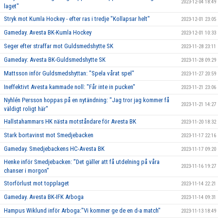
2023-12-04 18:49
laget"
Stryk mot Kumla Hockey - efter ras i tredje "Kollapsar helt"
2023-12-01 23:05
Gameday. Avesta BK-Kumla Hockey
2023-12-01 10:33
Seger efter straffar mot Guldsmedshytte SK
2023-11-28 23:11
Gameday: Avesta BK-Guldsmedshytte SK
2023-11-28 09:29
Mattsson inför Guldsmedshyttan: "Spela vårat spel"
2023-11-27 20:59
Ineffektivt Avesta kammade noll: "Får inte in pucken"
2023-11-21 23:06
Nyhlén Persson hoppas på en nytändning: "Jag tror jag kommer få
2023-11-21 14:27
väldigt roligt här"
Hallstahammars HK nästa motståndare för Avesta BK
2023-11-20 18:32
Stark bortavinst mot Smedjebacken
2023-11-17 22:16
Gameday. Smedjebackens HC-Avesta BK
2023-11-17 09:20
Henke inför Smedjebacken: ”Det gäller att få utdelning på våra
2023-11-16 19:27
chanser i morgon”
Storförlust mot topplaget
2023-11-14 22:21
Gameday. Avesta BK-IFK Arboga
2023-11-14 09:31
Hampus Wiklund inför Arboga:"Vi kommer ge de en d-a match"
2023-11-13 18:49