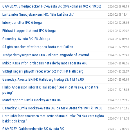
GAMEDAY. Smedjebacken HC-Avesta BK (Ovakohallen 9/2 kl 19:00)
2024-02-09 09:19
Lantz inför Smedjebackens HC: "Blir kul åka dit"
2024-02-08 18:41
Intervjuer efter IFK Arboga
2024-02-02 23:03
Förlust i toppmötet mot IFK Arboga
2024-02-02 22:32
Gameday: Avesta BK-IFK Arboga
2024-02-02 08:58
Så gick snacket efter bragden borta mot Faiken
2024-01-27 21:53
Tredje derbysegern mot FAIK - Råberg avgjorde på övertid
2024-01-27 20:43
Mikko Kärjä inför lördagens heta derby mot Fagersta AIK
2024-01-26 09:55
Viktigt seger i playoff racet efter 6-2 mot IFK Hallsberg
2024-01-23 22:57
Gameday. Avesta BK-IFK Hallsberg tisdag 23/1 kl 19.00
2024-01-23 09:09
Philip Andersson inför IFK Hallsberg "Gör vi det vi ska, är det tre
2024-01-22 18:38
poäng"
Matchrapport Kumla Hockey-Avesta BK
2024-01-19 23:16
Gameday: Kumla Hockey-Avesta BK Ica Maxi Arena fre 19/1 kl 19.00
2024-01-19 10:15
Hero inför bortamatchen mot serieledarna Kumla: "Vi ska vara tighta
2024-01-18 19:33
bakåt och kriga"
GAMEDAY. Guldsmedshytte SK-Avesta BK
2024-01-12 09:26