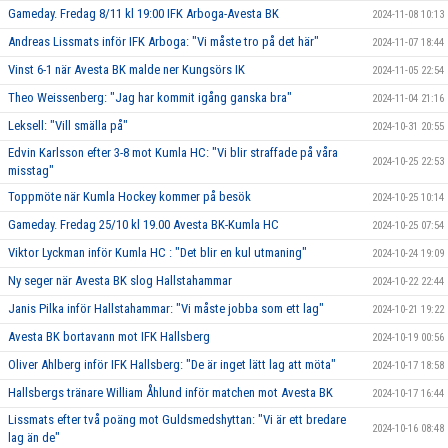
Gameday. Fredag 8/11 kl 19:00 IFK Arboga-Avesta BK
2024-11-08 10:13
Andreas Lissmats inför IFK Arboga: "Vi måste tro på det här"
2024-11-07 18:44
Vinst 6-1 när Avesta BK malde ner Kungsörs IK
2024-11-05 22:54
Theo Weissenberg: "Jag har kommit igång ganska bra"
2024-11-04 21:16
Leksell: "Vill smälla på"
2024-10-31 20:55
Edvin Karlsson efter 3-8 mot Kumla HC: "Vi blir straffade på våra
2024-10-25 22:53
misstag"
Toppmöte när Kumla Hockey kommer på besök
2024-10-25 10:14
Gameday. Fredag 25/10 kl 19.00 Avesta BK-Kumla HC
2024-10-25 07:54
Viktor Lyckman inför Kumla HC : "Det blir en kul utmaning"
2024-10-24 19:09
Ny seger när Avesta BK slog Hallstahammar
2024-10-22 22:44
Janis Pilka inför Hallstahammar: "Vi måste jobba som ett lag"
2024-10-21 19:22
Avesta BK bortavann mot IFK Hallsberg
2024-10-19 00:56
Oliver Ahlberg inför IFK Hallsberg: "De är inget lätt lag att möta"
2024-10-17 18:58
Hallsbergs tränare William Åhlund inför matchen mot Avesta BK
2024-10-17 16:44
Lissmats efter två poäng mot Guldsmedshyttan: "Vi är ett bredare
2024-10-16 08:48
lag än de"