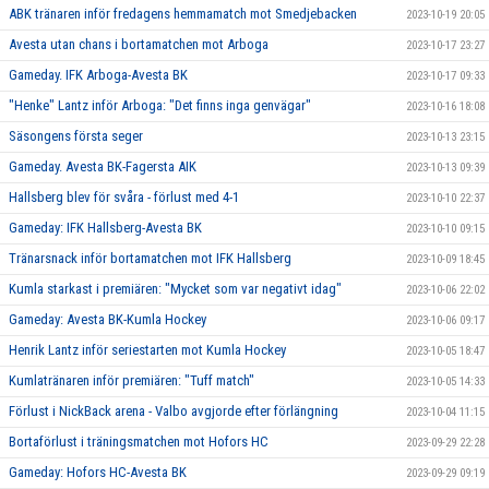
ABK tränaren inför fredagens hemmamatch mot Smedjebacken
2023-10-19 20:05
Avesta utan chans i bortamatchen mot Arboga
2023-10-17 23:27
Gameday. IFK Arboga-Avesta BK
2023-10-17 09:33
"Henke" Lantz inför Arboga: "Det finns inga genvägar"
2023-10-16 18:08
Säsongens första seger
2023-10-13 23:15
Gameday. Avesta BK-Fagersta AIK
2023-10-13 09:39
Hallsberg blev för svåra - förlust med 4-1
2023-10-10 22:37
Gameday: IFK Hallsberg-Avesta BK
2023-10-10 09:15
Tränarsnack inför bortamatchen mot IFK Hallsberg
2023-10-09 18:45
Kumla starkast i premiären: "Mycket som var negativt idag"
2023-10-06 22:02
Gameday: Avesta BK-Kumla Hockey
2023-10-06 09:17
Henrik Lantz inför seriestarten mot Kumla Hockey
2023-10-05 18:47
Kumlatränaren inför premiären: "Tuff match"
2023-10-05 14:33
Förlust i NickBack arena - Valbo avgjorde efter förlängning
2023-10-04 11:15
Bortaförlust i träningsmatchen mot Hofors HC
2023-09-29 22:28
Gameday: Hofors HC-Avesta BK
2023-09-29 09:19