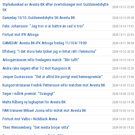
Styrkebesked av Avesta BK efter övertidsseger mot Guldsmedshytte
2024-10-15 22:40
SK
Gameday 15/10. Guldsmedshytte SK-Avesta BK
2024-10-15 09:30
Felix Johansson: "Jag tror vi är bättre än vad vi tror"
2024-10-14 19:47
Förlust mot IFK Arboga
2024-10-11 22:43
GAMEDAY. Avesta BK-IFK Arboga fredag 11/10 kl 19:00
2024-10-11 08:58
Elfsberg: "I det stora hela tycker jag vi hittat rätt i femmorna"
2024-10-10 20:20
Arbogatränaren inför fredagens match: "Blir tufft"
2024-10-10 18:10
Andra raka segern efter 7-2 mot Kungsörs IK
2024-10-08 22:35
Jesper Gustavsson: "Det är alltid lite pirrigt med hemmapremiär".
2024-10-07 19:04
Kungsörstränaren Fredrik Pettersson inför matchen mot Avesta BK
2024-10-07 15:53
Seger i målrik premiär: "Svängigt"
2024-10-04 22:55
Malte Råberg ny lagkapten för Avesta BK
2024-10-03 19:38
FAIK-tränaren Mikael Joona inför mötet mot Avesta BK
2024-10-03 16:16
Förlust mot Valbo i NickBack Arena
2024-10-01 22:07
Theo Weissenberg: "Det mesta börjar sitta"
2024-09-30 19:25