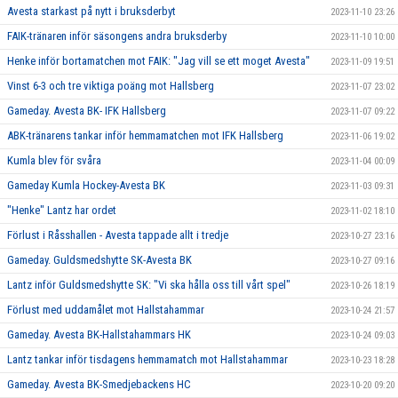
Avesta starkast på nytt i bruksderbyt
2023-11-10 23:26
FAIK-tränaren inför säsongens andra bruksderby
2023-11-10 10:00
Henke inför bortamatchen mot FAIK: "Jag vill se ett moget Avesta"
2023-11-09 19:51
Vinst 6-3 och tre viktiga poäng mot Hallsberg
2023-11-07 23:02
Gameday. Avesta BK- IFK Hallsberg
2023-11-07 09:22
ABK-tränarens tankar inför hemmamatchen mot IFK Hallsberg
2023-11-06 19:02
Kumla blev för svåra
2023-11-04 00:09
Gameday Kumla Hockey-Avesta BK
2023-11-03 09:31
"Henke" Lantz har ordet
2023-11-02 18:10
Förlust i Råsshallen - Avesta tappade allt i tredje
2023-10-27 23:16
Gameday. Guldsmedshytte SK-Avesta BK
2023-10-27 09:16
Lantz inför Guldsmedshytte SK: "Vi ska hålla oss till vårt spel"
2023-10-26 18:19
Förlust med uddamålet mot Hallstahammar
2023-10-24 21:57
Gameday. Avesta BK-Hallstahammars HK
2023-10-24 09:03
Lantz tankar inför tisdagens hemmamatch mot Hallstahammar
2023-10-23 18:28
Gameday. Avesta BK-Smedjebackens HC
2023-10-20 09:20