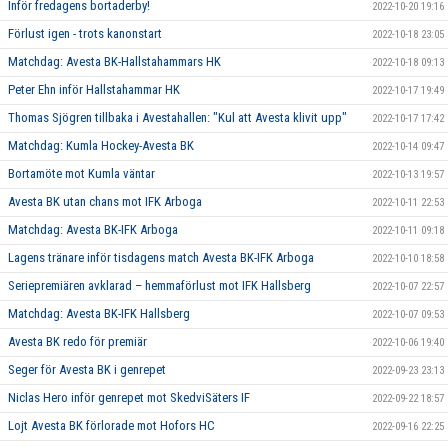
Inför fredagens bortaderby!
2022-10-20 19:16
Förlust igen - trots kanonstart
2022-10-18 23:05
Matchdag: Avesta BK-Hallstahammars HK
2022-10-18 09:13
Peter Ehn inför Hallstahammar HK
2022-10-17 19:49
Thomas Sjögren tillbaka i Avestahallen: "Kul att Avesta klivit upp"
2022-10-17 17:42
Matchdag: Kumla Hockey-Avesta BK
2022-10-14 09:47
Bortamöte mot Kumla väntar
2022-10-13 19:57
Avesta BK utan chans mot IFK Arboga
2022-10-11 22:53
Matchdag: Avesta BK-IFK Arboga
2022-10-11 09:18
Lagens tränare inför tisdagens match Avesta BK-IFK Arboga
2022-10-10 18:58
Seriepremiären avklarad – hemmaförlust mot IFK Hallsberg
2022-10-07 22:57
Matchdag: Avesta BK-IFK Hallsberg
2022-10-07 09:53
Avesta BK redo för premiär
2022-10-06 19:40
Seger för Avesta BK i genrepet
2022-09-23 23:13
Niclas Hero inför genrepet mot SkedviSäters IF
2022-09-22 18:57
Lojt Avesta BK förlorade mot Hofors HC
2022-09-16 22:25