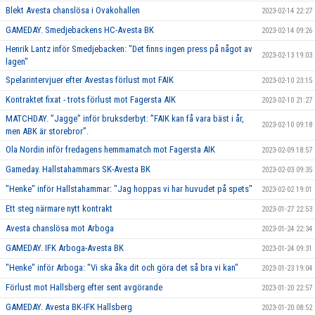
Blekt Avesta chanslösa i Ovakohallen
2023-02-14 22:27
GAMEDAY. Smedjebackens HC-Avesta BK
2023-02-14 09:26
Henrik Lantz inför Smedjebacken: "Det finns ingen press på något av
2023-02-13 19:03
lagen"
Spelarintervjuer efter Avestas förlust mot FAIK
2023-02-10 23:15
Kontraktet fixat - trots förlust mot Fagersta AIK
2023-02-10 21:27
MATCHDAY. ”Jagge” inför bruksderbyt: ”FAIK kan få vara bäst i år,
2023-02-10 09:18
men ABK är storebror”.
Ola Nordin inför fredagens hemmamatch mot Fagersta AIK
2023-02-09 18:57
Gameday. Hallstahammars SK-Avesta BK
2023-02-03 09:35
"Henke" inför Hallstahammar: "Jag hoppas vi har huvudet på spets"
2023-02-02 19:01
Ett steg närmare nytt kontrakt
2023-01-27 22:53
Avesta chanslösa mot Arboga
2023-01-24 22:34
GAMEDAY. IFK Arboga-Avesta BK
2023-01-24 09:31
"Henke" inför Arboga: "Vi ska åka dit och göra det så bra vi kan"
2023-01-23 19:04
Förlust mot Hallsberg efter sent avgörande
2023-01-20 22:57
GAMEDAY. Avesta BK-IFK Hallsberg
2023-01-20 08:52