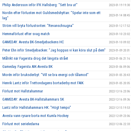
Philip Andersson inför IFK Hallsberg: "Sett bra ut"
2023-01-19 19:30
Nordin efter förlusten mot Guldsmedshyttan: "Spelar inte som ett
2023-01-14 08:45
lag"
Ström vill bryta förlustsviten: "Revanschsugna"
2023-01-12 17:52
Hemmaförlust efter svag match
2023-01-10 23:02
GAMEDAY. Avesta BK-Smedjebackens HC
2023-01-10 09:02
Peter Ehn inför Smedjebacken: "Jag hoppas vi kan köra slut på dem"
2023-01-09 20:01
Målrikt när Fagersta drog det längsta strået
2023-01-06 21:16
Gameday. Fagersta AIK-Avesta BK
2023-01-06 09:06
Morén inför bruksderbyt: "Vill se bra energi och tålamod"
2023-01-05 20:43
Henrik Lantz inför Trettondagens bortaderby mot FAIK
2023-01-05 20:05
Förlust mot Hallstahammar
2022-12-16 23:06
GAMEDAY: Avesta BK-Hallstahammars SK
2022-12-16 09:36
Lantz inför Hallstahammars HK: "Högt tempo"
2022-12-15 19:53
Avesta vann rysare borta mot Kumla Hockey
2022-12-09 23:06
Förlust mot serieledarna
2022-12-06 22:33