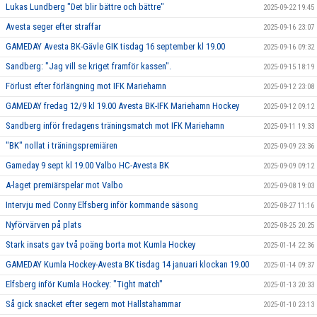
Lukas Lundberg "Det blir bättre och bättre"
2025-09-22 19:45
Avesta seger efter straffar
2025-09-16 23:07
GAMEDAY Avesta BK-Gävle GIK tisdag 16 september kl 19.00
2025-09-16 09:32
Sandberg: "Jag vill se kriget framför kassen".
2025-09-15 18:19
Förlust efter förlängning mot IFK Mariehamn
2025-09-12 23:08
GAMEDAY fredag 12/9 kl 19.00 Avesta BK-IFK Mariehamn Hockey
2025-09-12 09:12
Sandberg inför fredagens träningsmatch mot IFK Mariehamn
2025-09-11 19:33
"BK" nollat i träningspremiären
2025-09-09 23:36
Gameday 9 sept kl 19.00 Valbo HC-Avesta BK
2025-09-09 09:12
A-laget premiärspelar mot Valbo
2025-09-08 19:03
Intervju med Conny Elfsberg inför kommande säsong
2025-08-27 11:16
Nyförvärven på plats
2025-08-25 20:25
Stark insats gav två poäng borta mot Kumla Hockey
2025-01-14 22:36
GAMEDAY Kumla Hockey-Avesta BK tisdag 14 januari klockan 19.00
2025-01-14 09:37
Elfsberg inför Kumla Hockey: "Tight match"
2025-01-13 20:33
Så gick snacket efter segern mot Hallstahammar
2025-01-10 23:13