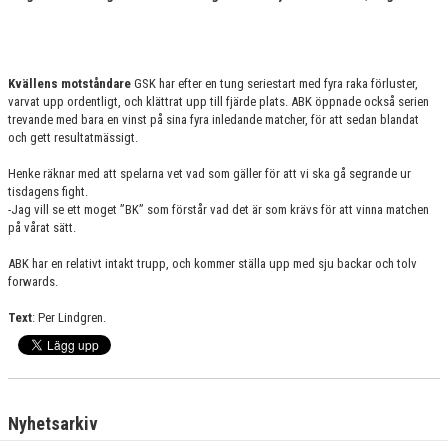
Kvällens motståndare
GSK har efter en tung seriestart med fyra raka förluster,
varvat upp ordentligt, och klättrat upp till fjärde plats. ABK öppnade också serien
trevande med bara en vinst på sina fyra inledande matcher, för att sedan blandat
och gett resultatmässigt.
Henke räknar med att spelarna vet vad som gäller för att vi ska gå segrande ur
tisdagens fight.
-Jag vill se ett moget ”BK” som förstår vad det är som krävs för att vinna matchen
på vårat sätt.
ABK har en relativt intakt trupp, och kommer ställa upp med sju backar och tolv
forwards.
Text
: Per Lindgren.
Nyhetsarkiv