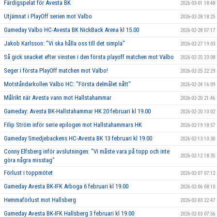
Färdigspelat för Avesta BK
2026-03-01 18:48
Utjämnat i PlayOff serien mot Valbo
2026-02-28 18:25
Gameday Valbo HC-Avesta BK NickBack Arena kl 15.00
2026-02-28 07:17
Jakob Karlsson: "Vi ska hålla oss till det simpla"
2026-02-27 19:03
Så gick snacket efter vinsten i den första playoff matchen mot Valbo
2026-02-25 23:08
Seger i första PlayOff matchen mot Valbo!
2026-02-25 22:29
Motståndarkollen Valbo HC: "Första delmålet nått"
2026-02-24 16:09
Målrikt när Avesta vann mot Hallstahammar
2026-02-20 21:46
Gameday: Avesta BK-Hallstahammar HK 20 februari kl 19.00
2026-02-20 10:02
Filip Ström inför serie epilogen mot Hallstahammars HK
2026-02-19 18:57
Gameday Smedjebackens HC-Avesta BK 13 februari kl 19.00
2026-02-13 10:30
Conny Elfsberg inför avslutningen: "Vi måste vara på topp och inte
2026-02-12 18:35
göra några misstag"
Förlust i toppmötet
2026-02-07 07:12
Gameday Avesta BK-IFK Arboga 6 februari kl 19.00
2026-02-06 08:10
Hemmaförlust mot Hallsberg
2026-02-03 22:47
Gameday Avesta BK-IFK Hallsberg 3 februari kl 19.00
2026-02-03 07:56