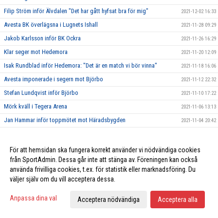
Filip Ström inför Älvdalen "Det har gått hyfsat bra för mig"
2021-12-02 16:33
Avesta BK överlägsna i Lugnets Ishall
2021-11-28 09:29
Jakob Karlsson inför BK Ockra
2021-11-26 16:29
Klar seger mot Hedemora
2021-11-20 12:09
Isak Rundblad inför Hedemora: "Det är en match vi bör vinna"
2021-11-18 16:06
Avesta imponerade i segern mot Björbo
2021-11-12 22:32
Stefan Lundqvist inför Björbo
2021-11-10 17:22
Mörk kväll i Tegera Arena
2021-11-06 13:13
Jan Hammar inför toppmötet mot Häradsbygden
2021-11-04 20:42
"Masken" Carlsson inför mötet mot ABK: "Vi får en riktig prövning"
2021-11-04 14:59
Seger trots svagt spel mot Kvarnsveden
2021-10-29 22:30
För att hemsidan ska fungera korrekt använder vi nödvändiga cookies
från SportAdmin. Dessa går inte att stänga av. Föreningen kan också
Hampus Wiklund säker på vinst mot Kvarnsveden "Vi vinner med 5-1"
2021-10-28 20:06
använda frivilliga cookies, t.ex. för statistik eller marknadsföring. Du
Avesta tappade segern i tredje perioden
2021-10-22 23:54
väljer själv om du vill acceptera dessa.
Gustav Åman inför Ludvika
2021-10-21 20:03
Anpassa dina val
Acceptera nödvändiga
Acceptera alla
Ludvikatränaren inför fredagens möte mot Avesta BK
2021-10-21 13:45
Ny storseger - 7-1 mot IFK Ore
2021-10-15 22:31