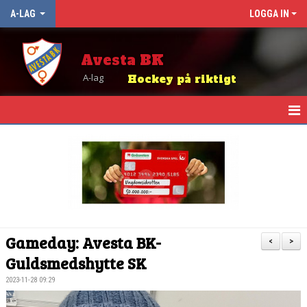
A-LAG
LOGGA IN
Avesta BK
A-lag
Hockey på riktigt
HEM
NYHETER
KALENDER
TRUPPEN
Gameday: Avesta BK-
<
>
MATCHER
Guldsmedshytte SK
2023-11-28 09:29
TABELL OCH RESULTAT