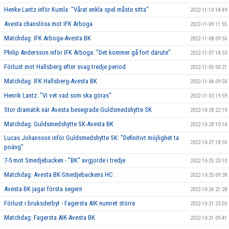
Henke Lantz inför Kumla: "Vårat enkla spel måste sitta"
2022-11-10 18:49
Avesta chanslösa mot IFK Arboga
2022-11-09 11:55
Matchdag: IFK Arboga-Avesta BK
2022-11-08 09:56
Philip Andersson inför IFK Arboga: "Det kommer gå fort därute"
2022-11-07 18:53
Förlust mot Hallsberg efter svag tredje period
2022-11-05 00:21
Matchdag: IFK Hallsberg-Avesta BK
2022-11-04 09:50
Henrik Lantz: "Vi vet vad som ska göras"
2022-11-03 19:59
Stor dramatik när Avesta besegrade Guldsmedshytte SK
2022-10-28 22:19
Matchdag: Guldsmedshytte SK-Avesta BK
2022-10-28 10:14
Lucas Johansson inför Guldsmedshytte SK: "Definitivt möjlighet ta
2022-10-27 18:50
poäng"
7-5 mot Smedjebacken - "BK" avgjorde i tredje
2022-10-25 23:10
Matchdag: Avesta BK-Smedjebackens HC
2022-10-25 09:38
Avesta BK jagar första segern
2022-10-24 21:28
Förlust i bruksderbyt - Fagersta AIK numret större
2022-10-21 23:03
Matchdag: Fagersta AIK-Avesta BK
2022-10-21 09:41