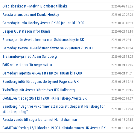
Glädjebeskedet - Melvin Blomberg tillbaka
2026-02-02 18:25
Avesta chanslösa mot Kumla Hockey
2026-01-30 22:20
Gameday Kumla Hockey-Avesta BK 30 januari kl 19.00
2026-01-30 08:59
Jesper Gustafsson inför Kumla
2026-01-29 18:10
Storseger för Avesta hemma mot Guldsmedshytte SK
2026-01-27 22:11
Gameday Avesta BK-Guldsmedshytte SK 27 januari kl 19.00
2026-01-27 08:04
Tränarintervju med Adam Sandberg
2026-01-26 18:25
FAIK satte stopp för segersviten
2026-01-24 19:45
Gameday Fagersta AIK-Avesta BK 24 januari kl 17,00
2026-01-24 11:31
Sandberg inför lördagens derby mot Fagersta AIK
2026-01-23 19:48
Tvåsiffrigt när Avesta körde över IFK Hallsberg
2026-01-20 23:16
GAMEDAY tisdag 20/1 kl 19:00 IFK Hallsberg-Avesta BK
2026-01-20 09:57
Sandberg: ”Jag tror vi kommer att möta ett desperat Hallsberg för
2026-01-19 19:04
att ta tre poäng”.
Avesta vände till seger borta mot Hallstahammar
2026-01-16 22:15
GAMEDAY fredag 16/1 klockan 19.00 Hallstahammars HK-Avesta BK
2026-01-16 09:34