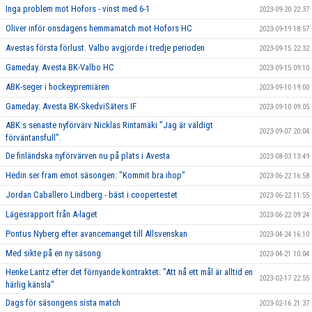
Inga problem mot Hofors - vinst med 6-1
2023-09-20 22:37
Oliver inför onsdagens hemmamatch mot Hofors HC
2023-09-19 18:57
Avestas första förlust. Valbo avgjorde i tredje perioden
2023-09-15 22:32
Gameday. Avesta BK-Valbo HC
2023-09-15 09:10
ABK-seger i hockeypremiären
2023-09-10 19:00
Gameday: Avesta BK-SkedviSäters IF
2023-09-10 09:05
ABK:s senaste nyförvärv Nicklas Rintamäki ”Jag är väldigt
2023-09-07 20:04
förväntansfull”.
De finländska nyförvärven nu på plats i Avesta
2023-08-03 13:49
Hedin ser fram emot säsongen: "Kommit bra ihop"
2023-06-22 16:58
Jordan Caballero Lindberg - bäst i coopertestet
2023-06-22 11:55
Lägesrapport från A-laget
2023-06-22 09:24
Pontus Nyberg efter avancemanget till Allsvenskan
2023-04-24 16:10
Med sikte på en ny säsong
2023-04-21 10:04
Henke Lantz efter det förnyande kontraktet: "Att nå ett mål är alltid en
2023-02-17 22:55
härlig känsla"
Dags för säsongens sista match
2023-02-16 21:37