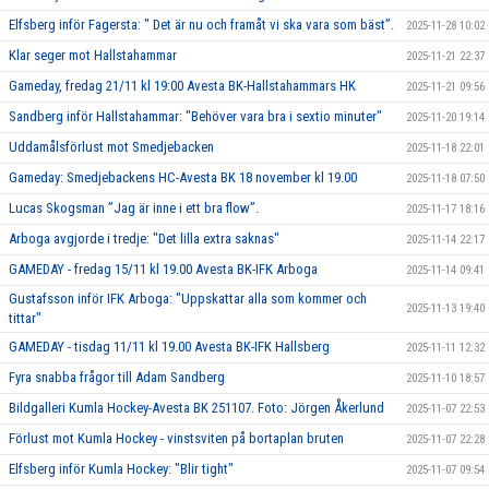
Elfsberg inför Fagersta: " Det är nu och framåt vi ska vara som bäst”.
2025-11-28 10:02
Klar seger mot Hallstahammar
2025-11-21 22:37
Gameday, fredag 21/11 kl 19:00 Avesta BK-Hallstahammars HK
2025-11-21 09:56
Sandberg inför Hallstahammar: "Behöver vara bra i sextio minuter"
2025-11-20 19:14
Uddamålsförlust mot Smedjebacken
2025-11-18 22:01
Gameday: Smedjebackens HC-Avesta BK 18 november kl 19.00
2025-11-18 07:50
Lucas Skogsman ”Jag är inne i ett bra flow”.
2025-11-17 18:16
Arboga avgjorde i tredje: "Det lilla extra saknas"
2025-11-14 22:17
GAMEDAY - fredag 15/11 kl 19.00 Avesta BK-IFK Arboga
2025-11-14 09:41
Gustafsson inför IFK Arboga: "Uppskattar alla som kommer och
2025-11-13 19:40
tittar"
GAMEDAY - tisdag 11/11 kl 19.00 Avesta BK-IFK Hallsberg
2025-11-11 12:32
Fyra snabba frågor till Adam Sandberg
2025-11-10 18:57
Bildgalleri Kumla Hockey-Avesta BK 251107. Foto: Jörgen Åkerlund
2025-11-07 22:53
Förlust mot Kumla Hockey - vinstsviten på bortaplan bruten
2025-11-07 22:28
Elfsberg inför Kumla Hockey: "Blir tight"
2025-11-07 09:54