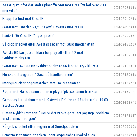
Assar Ajax inför det andra playoffmötet mot Orsa "Vi behöver visa
2024-02-23 18:16
mer vilja"
Knapp förlust mot Orsa IK
2024-02-21 22:16
GAMEDAY. Onsdag 21/2 Playoff 1 Avesta BK-Orsa IK
2024-02-21 09:13
Lantz inför Orsa IK: "Ingen press"
2024-02-20 20:31
Så gick snacket efter Avestas seger mot Guldsmedshyttan
2024-02-16 22:59
Avesta BK kan jubla - klara för play off efter 6-2 mot
2024-02-16 21:18
Guldsmedshyttan
GAMEDAY. Avesta BK-Guldsmedshytte SK fredag 16/2 kl 19:00
2024-02-16 09:30
Nu ska det avgöras: "Gasa på handbromsen"
2024-02-15 20:16
Intervjuer efter segermatchen mot Hallstahammar
2024-02-13 22:58
Seger mot Hallstahammar - men playoffplatsen ännu inte klar
2024-02-13 21:41
Gameday. Hallstahammars HK-Avesta BK tisdag 13 februari kl 19.00
2024-02-13 10:42
Swetex Arena
Simon Nyhlén Persson: "Gör vi det vi ska göra, ser jag inga problem
2024-02-12 18:17
vi ska vinna imorgon"
Så gick snacket efter segern mot Smedjebacken
2024-02-09 23:26
Femetta mot Smedjebacken - sent avgörande i Ovakohallen
2024-02-09 22:13