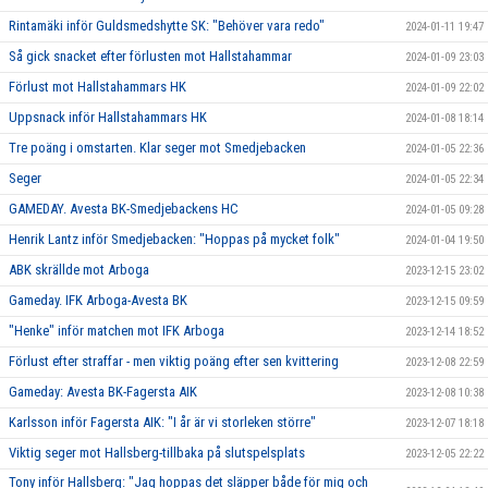
Rintamäki inför Guldsmedshytte SK: "Behöver vara redo"
2024-01-11 19:47
Så gick snacket efter förlusten mot Hallstahammar
2024-01-09 23:03
Förlust mot Hallstahammars HK
2024-01-09 22:02
Uppsnack inför Hallstahammars HK
2024-01-08 18:14
Tre poäng i omstarten. Klar seger mot Smedjebacken
2024-01-05 22:36
Seger
2024-01-05 22:34
GAMEDAY. Avesta BK-Smedjebackens HC
2024-01-05 09:28
Henrik Lantz inför Smedjebacken: "Hoppas på mycket folk"
2024-01-04 19:50
ABK skrällde mot Arboga
2023-12-15 23:02
Gameday. IFK Arboga-Avesta BK
2023-12-15 09:59
"Henke" inför matchen mot IFK Arboga
2023-12-14 18:52
Förlust efter straffar - men viktig poäng efter sen kvittering
2023-12-08 22:59
Gameday: Avesta BK-Fagersta AIK
2023-12-08 10:38
Karlsson inför Fagersta AIK: "I år är vi storleken större"
2023-12-07 18:18
Viktig seger mot Hallsberg-tillbaka på slutspelsplats
2023-12-05 22:22
Tony inför Hallsberg: "Jag hoppas det släpper både för mig och