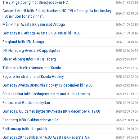
Tre viktiga poäng mot Smedjebacken HC
2026-01-13 23:10
Casper Leksell inför Smedjebackens HC: ”Vi måste spela bra hockey
2026-01-12 18:30
i 60 minuter för att vinna”.
Målrikt när Avesta BK vann mot Arboga
2026-01-09 23:15
Gameday IFK Arboga-Avesta BK 9 januari kl 19.00
2026-01-09 08:14
Berglund inför IFK Arboga
2026-01-08 18:46
IFK Hallsberg-Avesta BK uppskjuten
2025-12-16 06:59
Oliver Ahlberg inför IFK Hallsberg
2025-12-15 19:41
Tränarsnack efter vinsten mot Kumla
2025-12-12 22:56
Seger efter straffar mot Kumla Hockey
2025-12-12 22:06
Gameday Avesta BK-Kumla Hockey 12 december kl 19.00
2025-12-12 10:15
Erasts tankar inför fredagens match mot Kumla Hockey
2025-12-11 19:07
Förlust mot Guldsmedshyttan
2025-12-09 23:00
Gameday: Guldsmedshytte SK-Avesta BK 9 december kl 19.00
2025-12-09 09:24
Sandberg inför Guldsmedshytte SK
2025-12-08 19:04
Bottennapp inför storpublik
2025-11-29 20:04
Gameday 29 november kl 16.00 Avesta BK-Fagersta AIK
2025-11-29 06:59