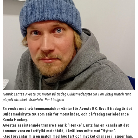
KONTAKT
Henrik Lantzs Avesta BK möter på tisdag Guldsmedshytte SK i en viktig match runt
playoff strecket. Arkivfoto: Per Lindgren.
En vecka med två hemmamatcher väntar för Avesta BK. Ikväll tisdag är det
Guldsmedshytte SK som står för motståndet, och på fredag serieledande
Kumla Hockey.
Avestas assisterande tränare Henrik "Henke" Lantz har en känsla att det
kommer vara en fartfylld matchbild, i kvällens möte mot "Hyttan".
-Jag förväntar mig en match med hög fart och mycket chanser i, säger han.