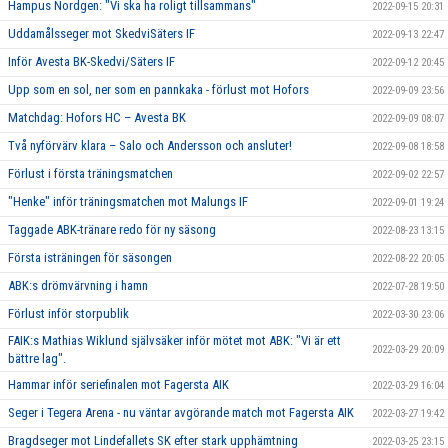
Hampus Nordgen: "Vi ska ha roligt tillsammans"
2022-09-15 20:31
Uddamålsseger mot SkedviSäters IF
2022-09-13 22:47
Inför Avesta BK-Skedvi/Säters IF
2022-09-12 20:45
Upp som en sol, ner som en pannkaka - förlust mot Hofors
2022-09-09 23:56
Matchdag: Hofors HC – Avesta BK
2022-09-09 08:07
Två nyförvärv klara – Salo och Andersson och ansluter!
2022-09-08 18:58
Förlust i första träningsmatchen
2022-09-02 22:57
"Henke" inför träningsmatchen mot Malungs IF
2022-09-01 19:24
Taggade ABK-tränare redo för ny säsong
2022-08-23 13:15
Första isträningen för säsongen
2022-08-22 20:05
ABK:s drömvärvning i hamn
2022-07-28 19:50
Förlust inför storpublik
2022-03-30 23:06
FAIK:s Mathias Wiklund självsäker inför mötet mot ABK: "Vi är ett
2022-03-29 20:09
bättre lag".
Hammar inför seriefinalen mot Fagersta AIK
2022-03-29 16:04
Seger i Tegera Arena - nu väntar avgörande match mot Fagersta AIK
2022-03-27 19:42
Bragdseger mot Lindefallets SK efter stark upphämtning
2022-03-25 23:15