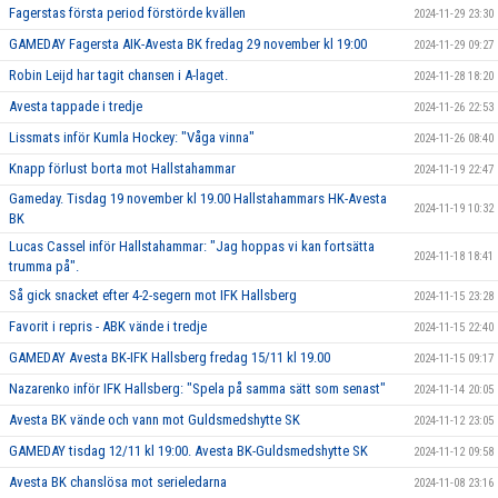
Fagerstas första period förstörde kvällen
2024-11-29 23:30
GAMEDAY Fagersta AIK-Avesta BK fredag 29 november kl 19:00
2024-11-29 09:27
Robin Leijd har tagit chansen i A-laget.
2024-11-28 18:20
Avesta tappade i tredje
2024-11-26 22:53
Lissmats inför Kumla Hockey: "Våga vinna"
2024-11-26 08:40
Knapp förlust borta mot Hallstahammar
2024-11-19 22:47
Gameday. Tisdag 19 november kl 19.00 Hallstahammars HK-Avesta
2024-11-19 10:32
BK
Lucas Cassel inför Hallstahammar: "Jag hoppas vi kan fortsätta
2024-11-18 18:41
trumma på".
Så gick snacket efter 4-2-segern mot IFK Hallsberg
2024-11-15 23:28
Favorit i repris - ABK vände i tredje
2024-11-15 22:40
GAMEDAY Avesta BK-IFK Hallsberg fredag 15/11 kl 19.00
2024-11-15 09:17
Nazarenko inför IFK Hallsberg: "Spela på samma sätt som senast"
2024-11-14 20:05
Avesta BK vände och vann mot Guldsmedshytte SK
2024-11-12 23:05
GAMEDAY tisdag 12/11 kl 19:00. Avesta BK-Guldsmedshytte SK
2024-11-12 09:58
Avesta BK chanslösa mot serieledarna
2024-11-08 23:16