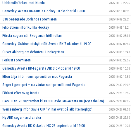
Uddamålsförlust mot Kumla
2025-10-10 22:36
Gameday: Avesta BK-Kumla Hockey 10 oktober kl 19.00
2025-10-10 09:31
J18 besegrade Borlänge i premiären
2025-10-09 22:21
Filip Ström inför Kumla Hockey
2025-10-09 18:21
Första segern när Skogsman höll nollan
2025-10-07 23:39
Gameday: Guldsmedshytte SK-Avesta BK 7 oktober kl 19:00
2025-10-07 09:45
Oliver Ahlberg om debuten i Hockeyettan
2025-10-06 18:48
Förlust i premiären
2025-10-03 22:55
Gameday Avesta BK-Fagersta AIK 3 oktober kl 19.00
2025-10-03 10:35
Elton Lilja inför hemmapremiären mot Fagersta
2025-10-02 19:50
Seger i genrepet – nu väntar seriepremiär mot Fagersta
2025-09-30 22:32
Förlust efter svag insats
2025-09-28 16:56
GAMEDAY. 28 september kl 13.30 Gävle GIK-Avesta BK (Nynäshallen)
2025-09-28 07:26
Weissenberg inför Gävle GIK "Vi har övat på allt lite möjligt".
2025-09-27 09:50
Ny ABK seger - andra raka
2025-09-23 22:10
Gameday Avesta BK-Ockelbo HC 23 september kl 19.00
2025-09-23 10:25