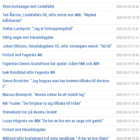
Skön bortaseger mot Lindefallet
2022-03-23 23:06
Ted Åström, Lindefallets SK, inför mötet mot ABK: "Mycket
2022-03-22 19:18
målchanser"
Stefan Lundqvist: "Jag är förhoppningsfull"
2022-03-22 16:41
Viktig seger mot Häradsbygden
2022-03-20 21:14
Johan Ohlsson, Häradsbygdens SS, inför söndagens match: "50/50"
2022-03-19 11:10
Förlust mot Fagersta AIK
2022-03-18 23:05
Fagerstas Dennis Gustafsson har spelat i både FAIK och ABK
2022-03-18 07:28
Isak Rundblad inför Fagersta AIK
2022-03-17 19:54
Simon Broström: ”Jag hoppas man kan komma tillbaka till division
2022-03-17 16:34
2”.
Marcus Blomqvist: "Avesta verkar ha ett stabilt lag"
2022-03-17 11:17
Nik Truden: "De förtjänar ta sig tillbaka till tvåan"
2022-03-16 18:35
Sternebäck tror på Avesta i kvalet
2022-03-16 13:01
Lucas Högosta om ABK "De har en bra mix av unga och gamla"
2022-03-15 16:15
Förlust mot Häradsbygden
2022-03-11 22:52
Wiklund inför kvalseriens två sista omgångar "Vi har en bra chans"
2022-03-08 16:25