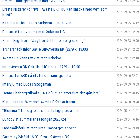
Seger i träningsmatchen mot Gävle GIK
2024-09-27 22:04
Erasts Nazarenko trivs i Avesta BK: "Du kan snacka med vem som
2024-09-26 19:09
helst"
Kanonstart för Jakob Karlsson i Eindhoven
2024-09-25 14:12
Förlust efter overtime mot Ockelbo HC
2024-09-24 22:39
Simon Engström: "Jag tror det blir en rolig säsong"
2024-09-23 19:20
Tränarsnack inför Gävle GIK-Avesta BK (22/9 kl 13.00)
2024-09-21 12:22
Avesta BK vann rättvist mot Ockelbo
2024-09-17 22:18
Inför Avesta BK-Ockelbo HC tisdag 17/9 kl 19.00
2024-09-16 19:24
Förlust för ABK i årets första träningsmatch
2024-09-10 22:01
Intervju med Lucas Skogsman
2024-09-09 19:33
Conny Elfsberg tillbaka i ABK: "Det är jätteroligt det gått bra".
2024-09-02 20:15
Klart - han tar över som Avesta BKs nya tränare
2024-06-10 19:20
”Blomman” har signerat sin sista laguppställning
2024-05-14 11:41
Lundqvist summerar säsongen 2023/24
2024-03-04 16:16
Uddamålsförlust mot Orsa - säsongen är över
2024-02-24 19:43
Gameday 24/2 kl 16.00. Orsa IK-Avesta BK
2024-02-24 09:18