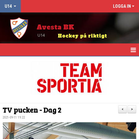
U14
LOGGA IN
Avesta BK
U14
Hockey på riktigt
HEM
NYHETER
KALENDER
TRUPPEN
TV pucken - Dag 2
<
>
MATCHER
2021-09-11 19:22
KONTAKT