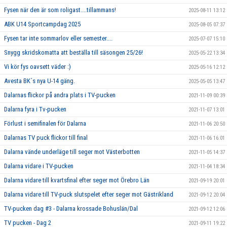
Fysen när den är som roligast....tillammans!
2025-08-11 13:12
ABK U14 Sportcampdag 2025
2025-08-05 07:37
Fysen tar inte sommarlov eller semester....
2025-07-07 15:10
Snygg skridskomatta att beställa till säsongen 25/26!
2025-05-22 13:34
Vi kör fys oavsett väder :)
2025-05-16 12:12
Avesta BK´s nya U-14 gäng.
2025-05-05 13:47
Dalarnas flickor på andra plats i TV-pucken
2021-11-09 00:39
Dalarna fyra i Tv-pucken
2021-11-07 13:01
Förlust i semifinalen för Dalarna
2021-11-06 20:50
Dalarnas TV puck flickor till final
2021-11-06 16:01
Dalarna vände underläge till seger mot Västerbotten
2021-11-05 14:37
Dalarna vidare i TV-pucken
2021-11-04 18:34
Dalarna vidare till kvartsfinal efter seger mot Örebro Län
2021-09-19 20:01
Dalarna vidare till TV-puck slutspelet efter seger mot Gästrikland
2021-09-12 20:04
TV-pucken dag #3 - Dalarna krossade Bohuslän/Dal
2021-09-12 12:06
TV pucken - Dag 2
2021-09-11 19:22