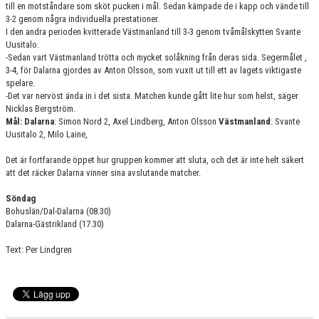
till en motståndare som sköt pucken i mål. Sedan kämpade de i kapp och vände till
3-2 genom några individuella prestationer.
I den andra perioden kvitterade Västmanland till 3-3 genom tvåmålskytten Svante
Uusitalo.
-Sedan vart Västmanland trötta och mycket solåkning från deras sida. Segermålet ,
3-4, för Dalarna gjordes av Anton Olsson, som vuxit ut till ett av lagets viktigaste
spelare.
-Det var nervöst ända in i det sista. Matchen kunde gått lite hur som helst, säger
Nicklas Bergström.
Mål: Dalarna
: Simon Nord 2, Axel Lindberg, Anton Olsson
Västmanland
: Svante
Uusitalo 2, Milo Laine,
Det är fortfarande öppet hur gruppen kommer att sluta, och det är inte helt säkert
att det räcker Dalarna vinner sina avslutande matcher.
Söndag
Bohuslän/Dal-Dalarna (08.30)
Dalarna-Gästrikland (17.30)
Text: Per Lindgren