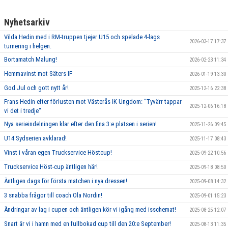
Nyhetsarkiv
Vilda Hedin med i RM-truppen tjejer U15 och spelade 4-lags
2026-03-17 17:37
turnering i helgen.
Bortamatch Malung!
2026-02-23 11:34
Hemmavinst mot Säters IF
2026-01-19 13:30
God Jul och gott nytt år!
2025-12-16 22:38
Frans Hedin efter förlusten mot Västerås IK Ungdom: "Tyvärr tappar
2025-12-06 16:18
vi det i tredje"
Nya serieindelningen klar efter den fina 3:e platsen i serien!
2025-11-26 09:45
U14 Sydserien avklarad!
2025-11-17 08:43
Vinst i våran egen Truckservice Höstcup!
2025-09-22 10:56
Truckservice Höst-cup äntligen här!
2025-09-18 08:50
Äntligen dags för första matchen i nya dressen!
2025-09-08 14:32
3 snabba frågor till coach Ola Nordin!
2025-09-01 15:23
Ändringar av lag i cupen och äntligen kör vi igång med isschemat!
2025-08-25 12:07
Snart är vi i hamn med en fullbokad cup till den 20:e September!
2025-08-13 11:35