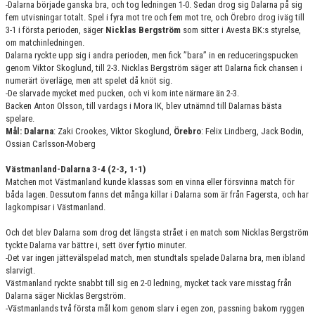
-Dalarna började ganska bra, och tog ledningen 1-0. Sedan drog sig Dalarna på sig
fem utvisningar totalt. Spel i fyra mot tre och fem mot tre, och Örebro drog iväg till
3-1 i första perioden, säger
Nicklas Bergström
som sitter i Avesta BK:s styrelse,
om matchinledningen.
Dalarna ryckte upp sig i andra perioden, men fick ”bara” in en reduceringspucken
genom Viktor Skoglund, till 2-3. Nicklas Bergström säger att Dalarna fick chansen i
numerärt överläge, men att spelet då knöt sig.
-De slarvade mycket med pucken, och vi kom inte närmare än 2-3.
Backen Anton Olsson, till vardags i Mora IK, blev utnämnd till Dalarnas bästa
spelare.
Mål: Dalarna
: Zaki Crookes, Viktor Skoglund,
Örebro
: Felix Lindberg, Jack Bodin,
Ossian Carlsson-Moberg
Västmanland-Dalarna 3-4 (2-3, 1-1)
Matchen mot Västmanland kunde klassas som en vinna eller försvinna match för
båda lagen. Dessutom fanns det många killar i Dalarna som är från Fagersta, och har
lagkompisar i Västmanland.
Och det blev Dalarna som drog det längsta strået i en match som Nicklas Bergström
tyckte Dalarna var bättre i, sett över fyrtio minuter.
-Det var ingen jättevälspelad match, men stundtals spelade Dalarna bra, men ibland
slarvigt.
Västmanland ryckte snabbt till sig en 2-0 ledning, mycket tack vare misstag från
Dalarna säger Nicklas Bergström.
-Västmanlands två första mål kom genom slarv i egen zon, passning bakom ryggen