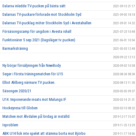
Dalarna inledde TV-pucken på bästa sätt
2021-09-10 21:17
Dalarnas TV-puckare förlorade mot Stockholm Syd
2021-09-05 18:18
Dalarnas TV-pucklag möter Stockholm Syd i Avestahallen
2021-09-01 14:32
Försäsongscamp för ungdom i Avesta ishall
2021-07-23 10:48
Funktionärer 5 sep 2021 (Dagsläger tv pucken)
2021-06-01 10:54
Barmarksträning
2021-05-03 12:48
2020-09-22 12:13
Ny börjar försäljningen från NewBody
2020-09-02 10:58
Seger i första träningsmatchen för U15
2020-08-24 08:34
Elliot Ahlberg närmare TV pucken.
2020-08-13 11:30
Säsongen 2020/21
2020-05-05 09:37
U14. Imponerande insats mot Malungs IF
2020-02-14 21:31
Hockeyresa till Globen
2020-02-10 08:32
Matchen mot Älvdalen på lördag är inställd
2019-12-17 15:07
Isproblem
2019-11-25 13:29
ABK U14 fick inte spelet att stämma borta mot Björbo
2019-11-17 18:06