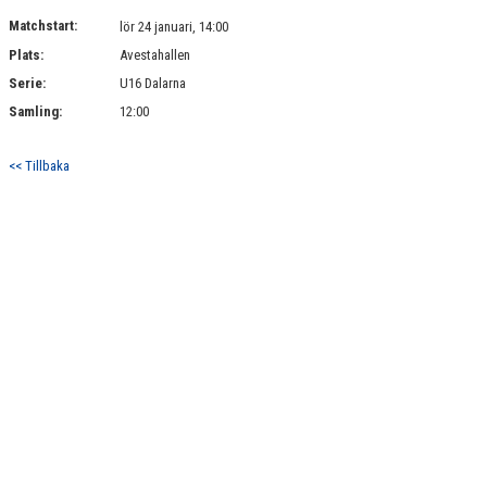
DOKUMENT
Matchstart:
lör 24 januari, 14:00
Plats:
Avestahallen
KONTAKT
Serie:
U16 Dalarna
Samling:
12:00
<< Tillbaka