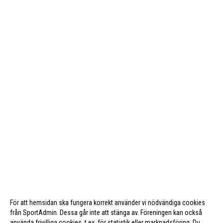
För att hemsidan ska fungera korrekt använder vi nödvändiga cookies
från SportAdmin. Dessa går inte att stänga av. Föreningen kan också
använda frivilliga cookies, t.ex. för statistik eller marknadsföring. Du