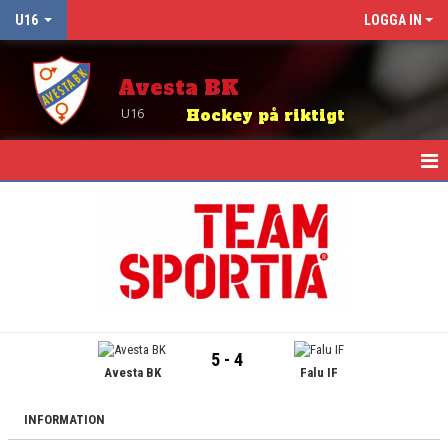
U16
LOGGA IN
Avesta BK
U16
Hockey på riktigt
HEM
NYHETER
KALENDER
MATCHER
5 - 4
Avesta BK
Falu IF
TRUPPEN
BILDGALLERI
INFORMATION